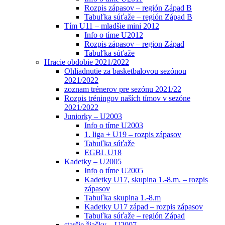
Rozpis zápasov – región Západ B
Tabuľka súťaže – región Západ B
Tím U11 – mladšie mini 2012
Info o tíme U2012
Rozpis zápasov – region Západ
Tabuľka súťaže
Hracie obdobie 2021/2022
Ohliadnutie za basketbalovou sezónou
2021/2022
zoznam trénerov pre sezónu 2021/22
Rozpis tréningov naších tímov v sezóne
2021/2022
Juniorky – U2003
Info o tíme U2003
1. liga + U19 – rozpis zápasov
Tabuľka súťaže
EGBL U18
Kadetky – U2005
Info o tíme U2005
Kadetky U17, skupina 1.-8.m. – rozpis
zápasov
Tabuľka skupina 1.-8.m
Kadetky U17 západ – rozpis zápasov
Tabuľka súťaže – región Západ
staršie žiačky – U2007