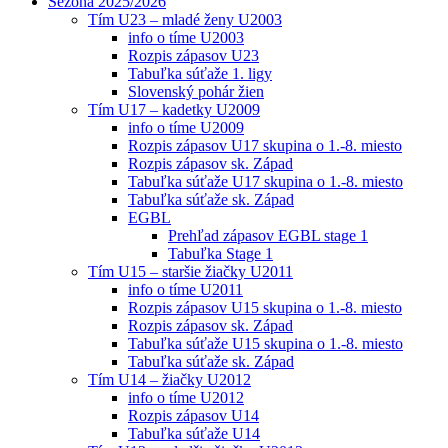
Sezóna 2025/2026
Tím U23 – mladé ženy U2003
info o tíme U2003
Rozpis zápasov U23
Tabuľka súťaže 1. ligy
Slovenský pohár žien
Tím U17 – kadetky U2009
info o tíme U2009
Rozpis zápasov U17 skupina o 1.-8. miesto
Rozpis zápasov sk. Západ
Tabuľka súťaže U17 skupina o 1.-8. miesto
Tabuľka súťaže sk. Západ
EGBL
Prehľad zápasov EGBL stage 1
Tabuľka Stage 1
Tím U15 – staršie žiačky U2011
info o tíme U2011
Rozpis zápasov U15 skupina o 1.-8. miesto
Rozpis zápasov sk. Západ
Tabuľka súťaže U15 skupina o 1.-8. miesto
Tabuľka súťaže sk. Západ
Tím U14 – žiačky U2012
info o tíme U2012
Rozpis zápasov U14
Tabuľka súťaže U14