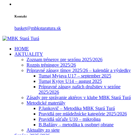
Kontakt
basket@mbkstaratura.sk
HOME
AKTUALITY
Zoznam trénerov pre sezónu 2025/2026
Rozpis tréningov 2025/26
Prípravné zápasy tímov 2025/26 – kalendár a výsledky
Turnaj Myjava U17 – september 2025
Turnaj Kyjov U14 – august 2025
Prípravné zápasy našich družstiev v sezóne
2025/2026
Zásady pre správanie aktérov v klube MBK Stará Turá
Metodické materiály
P.Jankovič – Metodika MBK Stará Turá
Pravidlá pre mládežnícke kategórie 2025/2026
Pravidlá súťaže U10 – mikroliga
B.Bažány – metodika k osobnej obrane
Aktuality zo siete