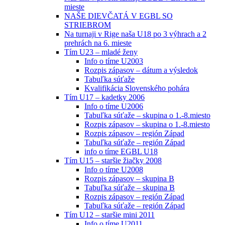
mieste
NAŠE DIEVČATÁ V EGBL SO
STRIEBROM
Na turnaji v Rige naša U18 po 3 výhrach a 2
prehrách na 6. mieste
Tím U23 – mladé ženy
Info o tíme U2003
Rozpis zápasov – dátum a výsledok
Tabuľka súťaže
Kvalifikácia Slovenského pohára
Tím U17 – kadetky 2006
Info o tíme U2006
Tabuľka súťaže – skupina o 1.-8.miesto
Rozpis zápasov – skupina o 1.-8.miesto
Rozpis zápasov – región Západ
Tabuľka súťaže – región Západ
info o tíme EGBL U18
Tím U15 – staršie žiačky 2008
Info o tíme U2008
Rozpis zápasov – skupina B
Tabuľka súťaže – skupina B
Rozpis zápasov – región Západ
Tabuľka súťaže – región Západ
Tím U12 – staršie mini 2011
Info o tíme U2011