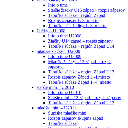
Info o tíme
Staršie žiačky U15 západ – rozpis zápasov
Tabuľka súťaže – región Západ
Rozpis zápasov 1.-8. miesto
Tabuľka súťaže liga 1.-8. miesto
žiačky – U2008
Info o tíme U2008
Žiačky U14 západ – rozpis zápasov
Tabuľka súťaže – región Západ U14
mladšie žiačky – U2009
Info o tíme U2009
Mladšie žiačky U13 západ – rozpis
zápasov
Tabuľka súťaže – región Západ U13
Rozpis zápasov Západ 1.-4.miesto
Tabuľka súťaže Západ 1.-4. miesto
staršie mini – U2010
Info o tíme U2010
Staršie mini U12 západ – rozpis zápasov
Tabuľka súťaže – región Západ U12
mladšie mini – U2011
Súpiska mladšie mini
Rozpis zápasov skupina západ
Tabuľka súťaže