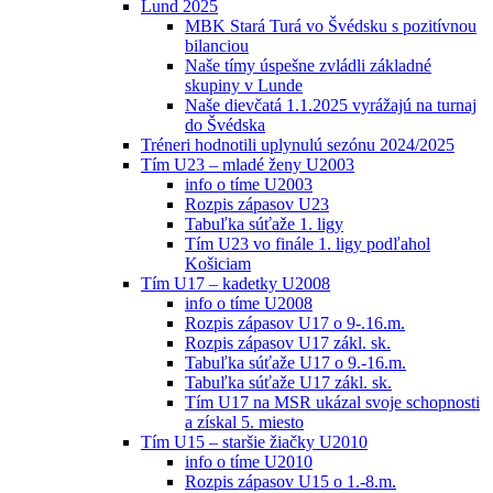
Lund 2025
MBK Stará Turá vo Švédsku s pozitívnou
bilanciou
Naše tímy úspešne zvládli základné
skupiny v Lunde
Naše dievčatá 1.1.2025 vyrážajú na turnaj
do Švédska
Tréneri hodnotili uplynulú sezónu 2024/2025
Tím U23 – mladé ženy U2003
info o tíme U2003
Rozpis zápasov U23
Tabuľka súťaže 1. ligy
Tím U23 vo finále 1. ligy podľahol
Košiciam
Tím U17 – kadetky U2008
info o tíme U2008
Rozpis zápasov U17 o 9-.16.m.
Rozpis zápasov U17 zákl. sk.
Tabuľka súťaže U17 o 9.-16.m.
Tabuľka súťaže U17 zákl. sk.
Tím U17 na MSR ukázal svoje schopnosti
a získal 5. miesto
Tím U15 – staršie žiačky U2010
info o tíme U2010
Rozpis zápasov U15 o 1.-8.m.