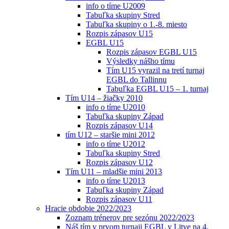
info o tíme U2009
Tabuľka skupiny Stred
Tabuľka skupiny o 1.-8. miesto
Rozpis zápasov U15
EGBL U15
Rozpis zápasov EGBL U15
Výsledky nášho tímu
Tím U15 vyrazil na tretí turnaj
EGBL do Tallinnu
Tabuľka EGBL U15 – 1. turnaj
Tím U14 – žiačky 2010
info o tíme U2010
Tabuľka skupiny Západ
Rozpis zápasov U14
tím U12 – staršie mini 2012
info o tíme U2012
Tabuľka skupiny Stred
Rozpis zápasov U12
Tím U11 – mladšie mini 2013
info o tíme U2013
Tabuľka skupiny Západ
Rozpis zápasov U11
Hracie obdobie 2022/2023
Zoznam trénerov pre sezónu 2022/2023
Náš tím v prvom turnaji EGBL v Litve na 4.