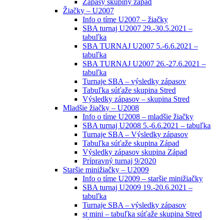
Zápasy skupiny západ
Žiačky – U2007
Info o tíme U2007 – žiačky
SBA turnaj U2007 29.-30.5.2021 –
tabuľka
SBA TURNAJ U2007 5.-6.6.2021 –
tabuľka
SBA TURNAJ U2007 26.-27.6.2021 –
tabuľka
Turnaje SBA – výsledky zápasov
Tabuľka súťaže skupina Stred
Výsledky zápasov – skupina Stred
Mladšie žiačky – U2008
Info o tíme U2008 – mladšie žiačky
SBA turnaj U2008 5.-6.6.2021 – tabuľka
Turnaje SBA – Výsledky zápasov
Tabuľka súťaže skupina Západ
Výsledky zápasov skupina Západ
Prípravný turnaj 9/2020
Staršie minižiačky – U2009
Info o tíme U2009 – staršie minižiačky
SBA turnaj U2009 19.-20.6.2021 –
tabuľka
Turnaje SBA – výsledky zápasov
st mini – tabuľka súťaže skupina Stred