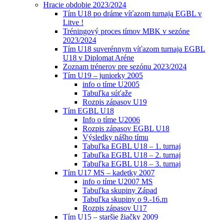
Hracie obdobie 2023/2024
Tím U18 po dráme víťazom turnaja EGBL v
Litve !
Tréningový proces tímov MBK v sezóne
2023/2024
Tím U18 suverénnym víťazom turnaja EGBL
U18 v Diplomat Aréne
Zoznam trénerov pre sezónu 2023/2024
Tím U19 – juniorky 2005
info o tíme U2005
Tabuľka súťaže
Rozpis zápasov U19
Tím EGBL U18
Info o tíme U2006
Rozpis zápasov EGBL U18
Výsledky nášho tímu
Tabuľka EGBL U18 – 1. turnaj
Tabuľka EGBL U18 – 2. turnaj
Tabuľka EGBL U18 – 3. turnaj
Tím U17 MS – kadetky 2007
info o tíme U2007 MS
Tabuľka skupiny Západ
Tabuľka skupiny o 9.-16.m
Rozpis zápasov U17
Tím U15 – staršie žiačky 2009