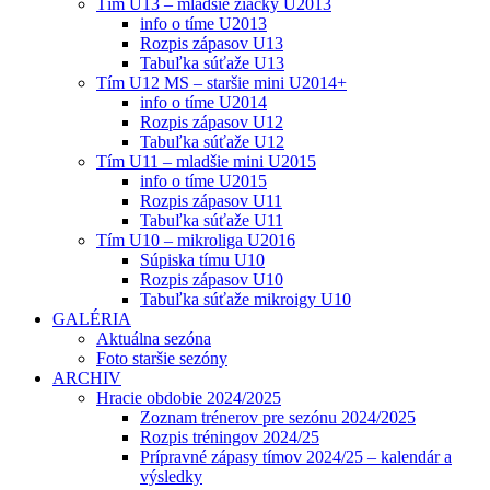
Tím U13 – mladšie žiačky U2013
info o tíme U2013
Rozpis zápasov U13
Tabuľka súťaže U13
Tím U12 MS – staršie mini U2014+
info o tíme U2014
Rozpis zápasov U12
Tabuľka súťaže U12
Tím U11 – mladšie mini U2015
info o tíme U2015
Rozpis zápasov U11
Tabuľka súťaže U11
Tím U10 – mikroliga U2016
Súpiska tímu U10
Rozpis zápasov U10
Tabuľka súťaže mikroigy U10
GALÉRIA
Aktuálna sezóna
Foto staršie sezóny
ARCHIV
Hracie obdobie 2024/2025
Zoznam trénerov pre sezónu 2024/2025
Rozpis tréningov 2024/25
Prípravné zápasy tímov 2024/25 – kalendár a
výsledky