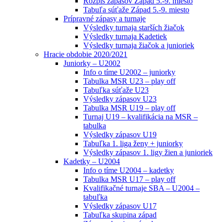
Rozpis zápasov Západ 5.-9. miesto
Tabuľa súťaže Západ 5.-9. miesto
Prípravné zápasy a turnaje
Výsledky turnaja starších žiačok
Výsledky turnaja Kadetiek
Výsledky turnaja žiačok a junioriek
Hracie obdobie 2020/2021
Juniorky – U2002
Info o tíme U2002 – juniorky
Tabulka MSR U23 – play off
Tabuľka súťaže U23
Výsledky zápasov U23
Tabulka MSR U19 – play off
Turnaj U19 – kvalifikácia na MSR –
tabulka
Výsledky zápasov U19
Tabuľka 1. liga ženy + juniorky
Výsledky zápasov 1. ligy žien a junioriek
Kadetky – U2004
Info o tíme U2004 – kadetky
Tabulka MSR U17 – play off
Kvalifikačné turnaje SBA – U2004 –
tabuľka
Výsledky zápasov U17
Tabuľka skupina západ