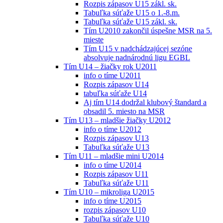
Rozpis zápasov U15 zákl. sk.
Tabuľka súťaže U15 o 1.-8.m.
Tabuľka súťaže U15 zákl. sk.
Tím U2010 zakončil úspešne MSR na 5.
mieste
Tím U15 v nadchádzajúcej sezóne
absolvuje nadnárodnú ligu EGBL
Tím U14 – žiačky rok U2011
info o tíme U2011
Rozpis zápasov U14
tabuľka súťaže U14
Aj tím U14 dodržal klubový štandard a
obsadil 5. miesto na MSR
Tím U13 – mladšie žiačky U2012
info o tíme U2012
Rozpis zápasov U13
Tabuľka súťaže U13
Tím U11 – mladšie mini U2014
info o tíme U2014
Rozpis zápasov U11
Tabuľka súťaže U11
Tím U10 – mikroliga U2015
info o tíme U2015
rozpis zápasov U10
Tabuľka súťaže U10