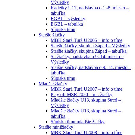
Výsledky
Kadetky U17, nadstavba o 1.-8. miesto –
tabuľka
EGBL – výsledky
EGBL – tabuľka
Súpiska tímu
Staršie žiačky
MBK Stará Turá U2005 – info o tíme
Staršie žiačky, skupina Západ – Výsledky
Staršie žiačky, skupina Západ – tabuľka
St. žiačky, nadstavba o 9.-14. miesto –
Výsledky
Staršie žiačky, nadstavba o 9.-14. miesto –
tabuľka
Súpiska tímu
Mladšie žiačky
MBK Stará Turá U2007 – info o tíme
Play off MSR 2020 – ml. žiačky
Mladšie žiačky U13, skupina Stred –
Výsledky
Mladšie žiačky U13, skupina Stred –
tabuľka
Súpiska tímu mladšie žiačky
Staršie minižiačky
MBK Stará Turá U2008 – info o tíme