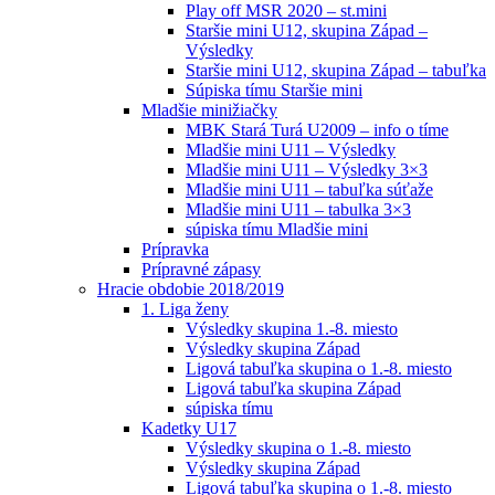
Play off MSR 2020 – st.mini
Staršie mini U12, skupina Západ –
Výsledky
Staršie mini U12, skupina Západ – tabuľka
Súpiska tímu Staršie mini
Mladšie minižiačky
MBK Stará Turá U2009 – info o tíme
Mladšie mini U11 – Výsledky
Mladšie mini U11 – Výsledky 3×3
Mladšie mini U11 – tabuľka súťaže
Mladšie mini U11 – tabulka 3×3
súpiska tímu Mladšie mini
Prípravka
Prípravné zápasy
Hracie obdobie 2018/2019
1. Liga ženy
Výsledky skupina 1.-8. miesto
Výsledky skupina Západ
Ligová tabuľka skupina o 1.-8. miesto
Ligová tabuľka skupina Západ
súpiska tímu
Kadetky U17
Výsledky skupina o 1.-8. miesto
Výsledky skupina Západ
Ligová tabuľka skupina o 1.-8. miesto