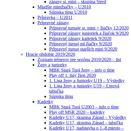
zápasy st. mini – skupina Stred
Mladšie minižiačky – U2010
Súpiska tímu U2010
Prípravka – U2011
Prípravné zápasy
Prípravné turnaje st. mini + žiačky 12/2020
Prípravné zápasy junioriek a žiačok 9/2020
Prípravné zápasy kadetiek 9/2020
Prípravný turnaj ml žiačky 9/2020
Prípravný turnaj starších mini 9/2020
Hracie obdobie 2019/2020
Zoznam trénerov pre sezónu 2019/2020 – list
Ženy a juniorky
MBK Stará Turá ženy – info o tíme
Play off 1. ligy žien 2020
1. Liga ženy a Juniorky U19 – Výsledky
1. Liga ženy a juniorky U19 – Ligová
tabuľka
Súpiska tímu
Kadetky
MBK Stará Turá U2003 – info o tíme
Play off MSR 2020 – kadetky
Kadetky U17, skupina Západ – Výsledky
Kadetky U17, skupina Západ – tabuľka
Kadetky U17, nadstavba o 1.-8.miesto –