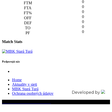
0
0
0
0
0
0
0
Match Stats
Podporujú nás
Home
Aktuality v sieti
MBK Stará Turá
Developed by
Ochrana osobných údajov