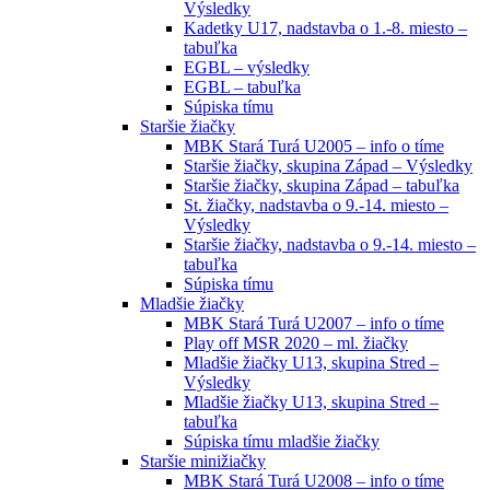
Výsledky
Kadetky U17, nadstavba o 1.-8. miesto –
tabuľka
EGBL – výsledky
EGBL – tabuľka
Súpiska tímu
Staršie žiačky
MBK Stará Turá U2005 – info o tíme
Staršie žiačky, skupina Západ – Výsledky
Staršie žiačky, skupina Západ – tabuľka
St. žiačky, nadstavba o 9.-14. miesto –
Výsledky
Staršie žiačky, nadstavba o 9.-14. miesto –
tabuľka
Súpiska tímu
Mladšie žiačky
MBK Stará Turá U2007 – info o tíme
Play off MSR 2020 – ml. žiačky
Mladšie žiačky U13, skupina Stred –
Výsledky
Mladšie žiačky U13, skupina Stred –
tabuľka
Súpiska tímu mladšie žiačky
Staršie minižiačky
MBK Stará Turá U2008 – info o tíme