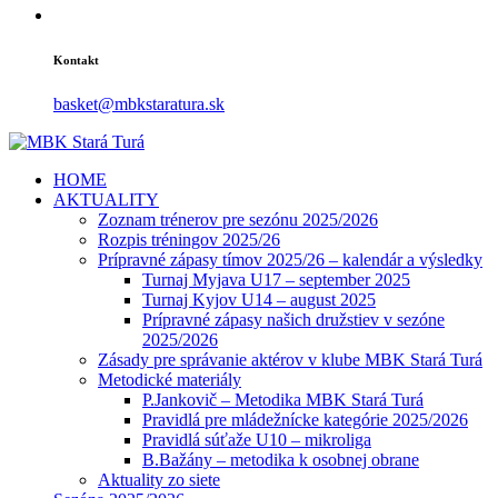
Kontakt
basket@mbkstaratura.sk
HOME
AKTUALITY
Zoznam trénerov pre sezónu 2025/2026
Rozpis tréningov 2025/26
Prípravné zápasy tímov 2025/26 – kalendár a výsledky
Turnaj Myjava U17 – september 2025
Turnaj Kyjov U14 – august 2025
Prípravné zápasy našich družstiev v sezóne
2025/2026
Zásady pre správanie aktérov v klube MBK Stará Turá
Metodické materiály
P.Jankovič – Metodika MBK Stará Turá
Pravidlá pre mládežnícke kategórie 2025/2026
Pravidlá súťaže U10 – mikroliga
B.Bažány – metodika k osobnej obrane
Aktuality zo siete