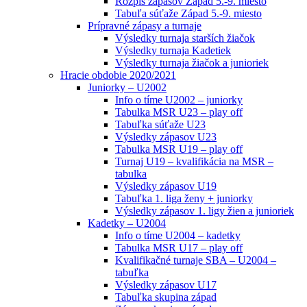
Rozpis zápasov Západ 5.-9. miesto
Tabuľa súťaže Západ 5.-9. miesto
Prípravné zápasy a turnaje
Výsledky turnaja starších žiačok
Výsledky turnaja Kadetiek
Výsledky turnaja žiačok a junioriek
Hracie obdobie 2020/2021
Juniorky – U2002
Info o tíme U2002 – juniorky
Tabulka MSR U23 – play off
Tabuľka súťaže U23
Výsledky zápasov U23
Tabulka MSR U19 – play off
Turnaj U19 – kvalifikácia na MSR –
tabulka
Výsledky zápasov U19
Tabuľka 1. liga ženy + juniorky
Výsledky zápasov 1. ligy žien a junioriek
Kadetky – U2004
Info o tíme U2004 – kadetky
Tabulka MSR U17 – play off
Kvalifikačné turnaje SBA – U2004 –
tabuľka
Výsledky zápasov U17
Tabuľka skupina západ