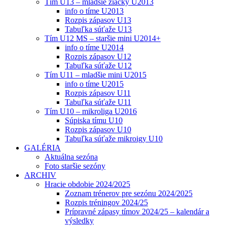
Tím U13 – mladšie žiačky U2013
info o tíme U2013
Rozpis zápasov U13
Tabuľka súťaže U13
Tím U12 MS – staršie mini U2014+
info o tíme U2014
Rozpis zápasov U12
Tabuľka súťaže U12
Tím U11 – mladšie mini U2015
info o tíme U2015
Rozpis zápasov U11
Tabuľka súťaže U11
Tím U10 – mikroliga U2016
Súpiska tímu U10
Rozpis zápasov U10
Tabuľka súťaže mikroigy U10
GALÉRIA
Aktuálna sezóna
Foto staršie sezóny
ARCHIV
Hracie obdobie 2024/2025
Zoznam trénerov pre sezónu 2024/2025
Rozpis tréningov 2024/25
Prípravné zápasy tímov 2024/25 – kalendár a
výsledky