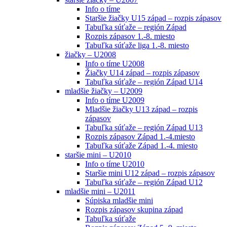
Info o tíme
Staršie žiačky U15 západ – rozpis zápasov
Tabuľka súťaže – región Západ
Rozpis zápasov 1.-8. miesto
Tabuľka súťaže liga 1.-8. miesto
žiačky – U2008
Info o tíme U2008
Žiačky U14 západ – rozpis zápasov
Tabuľka súťaže – región Západ U14
mladšie žiačky – U2009
Info o tíme U2009
Mladšie žiačky U13 západ – rozpis
zápasov
Tabuľka súťaže – región Západ U13
Rozpis zápasov Západ 1.-4.miesto
Tabuľka súťaže Západ 1.-4. miesto
staršie mini – U2010
Info o tíme U2010
Staršie mini U12 západ – rozpis zápasov
Tabuľka súťaže – región Západ U12
mladšie mini – U2011
Súpiska mladšie mini
Rozpis zápasov skupina západ
Tabuľka súťaže