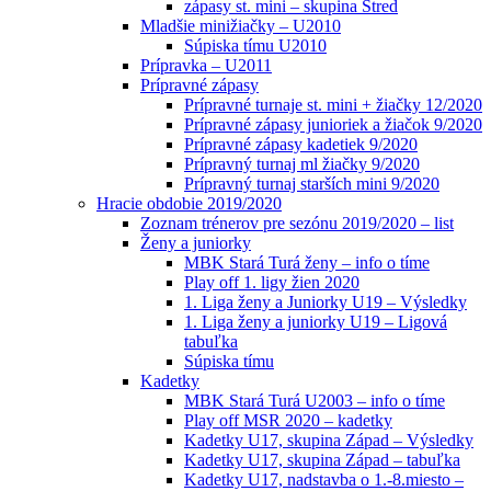
zápasy st. mini – skupina Stred
Mladšie minižiačky – U2010
Súpiska tímu U2010
Prípravka – U2011
Prípravné zápasy
Prípravné turnaje st. mini + žiačky 12/2020
Prípravné zápasy junioriek a žiačok 9/2020
Prípravné zápasy kadetiek 9/2020
Prípravný turnaj ml žiačky 9/2020
Prípravný turnaj starších mini 9/2020
Hracie obdobie 2019/2020
Zoznam trénerov pre sezónu 2019/2020 – list
Ženy a juniorky
MBK Stará Turá ženy – info o tíme
Play off 1. ligy žien 2020
1. Liga ženy a Juniorky U19 – Výsledky
1. Liga ženy a juniorky U19 – Ligová
tabuľka
Súpiska tímu
Kadetky
MBK Stará Turá U2003 – info o tíme
Play off MSR 2020 – kadetky
Kadetky U17, skupina Západ – Výsledky
Kadetky U17, skupina Západ – tabuľka
Kadetky U17, nadstavba o 1.-8.miesto –