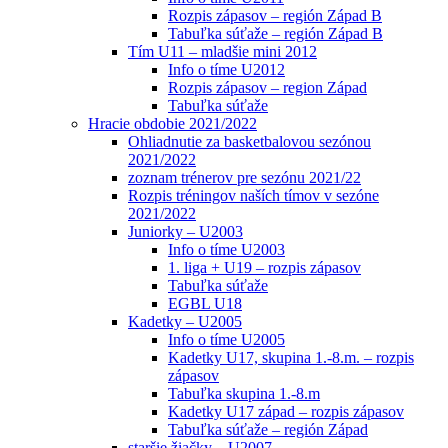
Rozpis zápasov – región Západ B
Tabuľka súťaže – región Západ B
Tím U11 – mladšie mini 2012
Info o tíme U2012
Rozpis zápasov – region Západ
Tabuľka súťaže
Hracie obdobie 2021/2022
Ohliadnutie za basketbalovou sezónou
2021/2022
zoznam trénerov pre sezónu 2021/22
Rozpis tréningov naších tímov v sezóne
2021/2022
Juniorky – U2003
Info o tíme U2003
1. liga + U19 – rozpis zápasov
Tabuľka súťaže
EGBL U18
Kadetky – U2005
Info o tíme U2005
Kadetky U17, skupina 1.-8.m. – rozpis
zápasov
Tabuľka skupina 1.-8.m
Kadetky U17 západ – rozpis zápasov
Tabuľka súťaže – región Západ
staršie žiačky – U2007