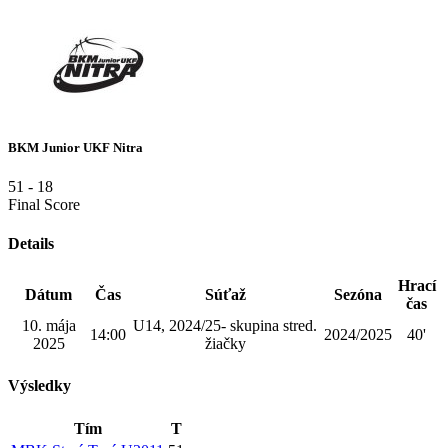
BKM Junior UKF Nitra
51
-
18
Final Score
Details
Hrací
Dátum
Čas
Súťaž
Sezóna
čas
10. mája
U14, 2024/25- skupina stred.
14:00
2024/2025
40'
2025
žiačky
Výsledky
Tím
T