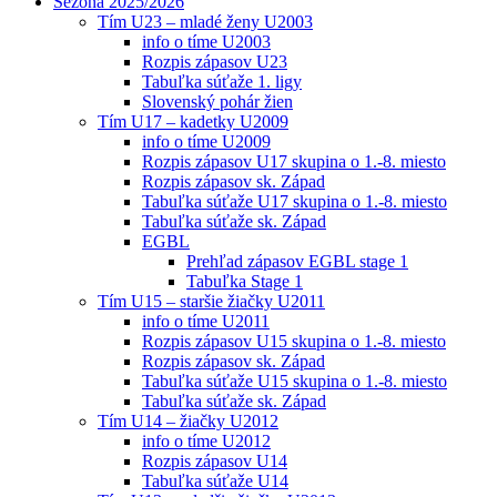
Sezóna 2025/2026
Tím U23 – mladé ženy U2003
info o tíme U2003
Rozpis zápasov U23
Tabuľka súťaže 1. ligy
Slovenský pohár žien
Tím U17 – kadetky U2009
info o tíme U2009
Rozpis zápasov U17 skupina o 1.-8. miesto
Rozpis zápasov sk. Západ
Tabuľka súťaže U17 skupina o 1.-8. miesto
Tabuľka súťaže sk. Západ
EGBL
Prehľad zápasov EGBL stage 1
Tabuľka Stage 1
Tím U15 – staršie žiačky U2011
info o tíme U2011
Rozpis zápasov U15 skupina o 1.-8. miesto
Rozpis zápasov sk. Západ
Tabuľka súťaže U15 skupina o 1.-8. miesto
Tabuľka súťaže sk. Západ
Tím U14 – žiačky U2012
info o tíme U2012
Rozpis zápasov U14
Tabuľka súťaže U14