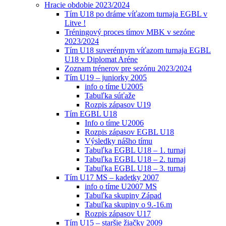
Hracie obdobie 2023/2024
Tím U18 po dráme víťazom turnaja EGBL v
Litve !
Tréningový proces tímov MBK v sezóne
2023/2024
Tím U18 suverénnym víťazom turnaja EGBL
U18 v Diplomat Aréne
Zoznam trénerov pre sezónu 2023/2024
Tím U19 – juniorky 2005
info o tíme U2005
Tabuľka súťaže
Rozpis zápasov U19
Tím EGBL U18
Info o tíme U2006
Rozpis zápasov EGBL U18
Výsledky nášho tímu
Tabuľka EGBL U18 – 1. turnaj
Tabuľka EGBL U18 – 2. turnaj
Tabuľka EGBL U18 – 3. turnaj
Tím U17 MS – kadetky 2007
info o tíme U2007 MS
Tabuľka skupiny Západ
Tabuľka skupiny o 9.-16.m
Rozpis zápasov U17
Tím U15 – staršie žiačky 2009