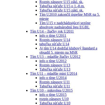
Rozpis zápasov U15 zákl. sk.
Tabuľka súťaže U15 o 1.-8.m.
Tabuľka súťaže U15 zákl. sk.
Tím U2010 zakončil úspešne MSR na 5.
mieste
Tím U15 v nadchádzajúcej sezóne
absolvuje nadnárodnú ligu EGBL
Tím U14 – žiačky rok U2011
info o tíme U2011
Rozpis zápasov U14
tabuľka súťaže U14
Aj tím U14 dodržal klubový štandard a
obsadil 5. miesto na MSR
Tím U13 – mladšie žiačky U2012
info o tíme U2012
Rozpis zápasov U13
Tabuľka súťaže U13
Tím U11 – mladšie mini U2014
info o tíme U2014
Rozpis zápasov U11
Tabuľka súťaže U11
Tím U10 – mikroliga U2015
info o tíme U2015
rozpis zápasov U10
Tabuľka súťaže U10