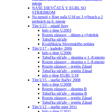
mieste
NAŠE DIEVČATÁ V EGBL SO
STRIEBROM
Na turnaji v Rige naša U18 po 3 výhrach a 2
prehrách na 6. mieste
Tím U23 – mladé ženy
Info o tíme U2003
Rozpis zápasov – dátum a výsledok
Tabuľka súťaže
Kvalifikácia Slovenského pohára
Tím U17 – kadetky 2006
Info o tíme U2006
Tabuľka súťaže – skupina o 1.-8.miesto
Rozpis zápasov – skupina o 1.-8.miesto
Rozpis zápasov – región Západ
Tabuľka súťaže – región Západ
info o tíme EGBL U18
Tím U15 – staršie žiačky 2008
Info o tíme U2008
Rozpis zápasov – skupina B
Tabuľka súťaže – skupina B
Rozpis zápasov – región Západ
Tabuľka súťaže – región Západ
Tím U12 – staršie mini 2011
Info o tíme U2011