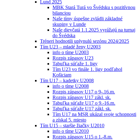
Lund 2025
MBK Stará Turá vo Švédsku s pozitívnou
bilanciou
Naše tímy úspešne zvládli základné
skupiny v Lunde
Naše dievčatá 1.1.2025 vyrážajú na turnaj
do Švédska
Tréneri hodnotili uplynulú sezónu 2024/2025
Tím U23 – mladé ženy U2003
info o tíme U2003
Rozpis zápasov U23
Tabuľka súťaže 1. ligy
Tím U23 vo finále 1. ligy podľahol
Košiciam
Tím U17 – kadetky U2008
info o tíme U2008
Rozpis zápasov U17 o 9-.16.m.
Rozpis zápasov U17 zákl. sk.
Tabuľka súťaže U17 o 9.-16.m.
Tabuľka súťaže U17 zákl. sk.
Tím U17 na MSR ukázal svoje schopnosti
a získal 5. miesto
Tím U15 – staršie žiačky U2010
info o tíme U2010
Rozpis zápasov U15 o 1.-8.m.