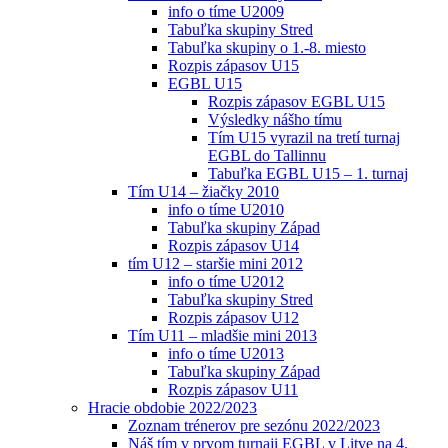
info o tíme U2009
Tabuľka skupiny Stred
Tabuľka skupiny o 1.-8. miesto
Rozpis zápasov U15
EGBL U15
Rozpis zápasov EGBL U15
Výsledky nášho tímu
Tím U15 vyrazil na tretí turnaj
EGBL do Tallinnu
Tabuľka EGBL U15 – 1. turnaj
Tím U14 – žiačky 2010
info o tíme U2010
Tabuľka skupiny Západ
Rozpis zápasov U14
tím U12 – staršie mini 2012
info o tíme U2012
Tabuľka skupiny Stred
Rozpis zápasov U12
Tím U11 – mladšie mini 2013
info o tíme U2013
Tabuľka skupiny Západ
Rozpis zápasov U11
Hracie obdobie 2022/2023
Zoznam trénerov pre sezónu 2022/2023
Náš tím v prvom turnaji EGBL v Litve na 4.