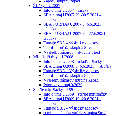
Zápasy skupiny západ
Žiačky – U2007
Info o tíme U2007 – žiačky
SBA turnaj U2007 29.-30.5.2021 –
tabuľka
SBA TURNAJ U2007 5.-6.6.2021 –
tabuľka
SBA TURNAJ U2007 26.-27.6.2021 –
tabuľka
Turnaje SBA – výsledky zápasov
Tabuľka súťaže skupina Stred
Výsledky zápasov – skupina Stred
Mladšie žiačky – U2008
Info o tíme U2008 – mladšie žiačky
SBA turnaj U2008 5.-6.6.2021 – tabuľka
Turnaje SBA – Výsledky zápasov
Tabuľka súťaže skupina Západ
Výsledky zápasov skupina Západ
Prípravný turnaj 9/2020
Staršie minižiačky – U2009
Info o tíme U2009 – staršie minižiačky
SBA turnaj U2009 19.-20.6.2021 –
tabuľka
Turnaje SBA – výsledky zápasov
st mini – tabuľka súťaže skupina Stred