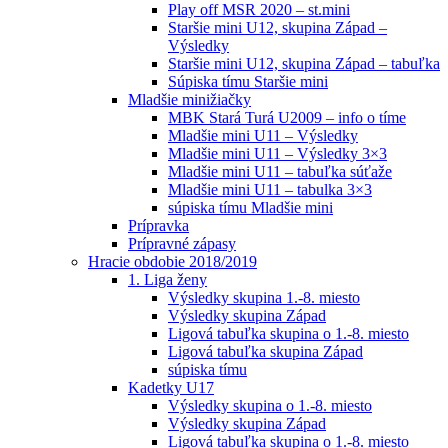
Play off MSR 2020 – st.mini
Staršie mini U12, skupina Západ –
Výsledky
Staršie mini U12, skupina Západ – tabuľka
Súpiska tímu Staršie mini
Mladšie minižiačky
MBK Stará Turá U2009 – info o tíme
Mladšie mini U11 – Výsledky
Mladšie mini U11 – Výsledky 3×3
Mladšie mini U11 – tabuľka súťaže
Mladšie mini U11 – tabulka 3×3
súpiska tímu Mladšie mini
Prípravka
Prípravné zápasy
Hracie obdobie 2018/2019
1. Liga ženy
Výsledky skupina 1.-8. miesto
Výsledky skupina Západ
Ligová tabuľka skupina o 1.-8. miesto
Ligová tabuľka skupina Západ
súpiska tímu
Kadetky U17
Výsledky skupina o 1.-8. miesto
Výsledky skupina Západ
Ligová tabuľka skupina o 1.-8. miesto