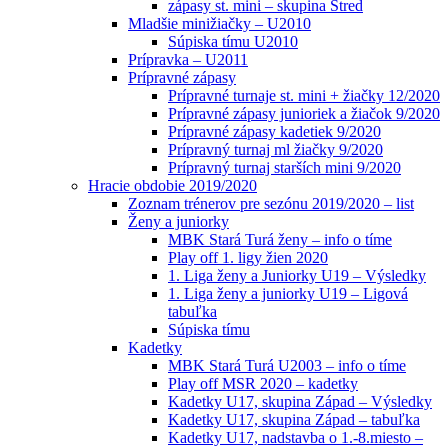
zápasy st. mini – skupina Stred
Mladšie minižiačky – U2010
Súpiska tímu U2010
Prípravka – U2011
Prípravné zápasy
Prípravné turnaje st. mini + žiačky 12/2020
Prípravné zápasy junioriek a žiačok 9/2020
Prípravné zápasy kadetiek 9/2020
Prípravný turnaj ml žiačky 9/2020
Prípravný turnaj starších mini 9/2020
Hracie obdobie 2019/2020
Zoznam trénerov pre sezónu 2019/2020 – list
Ženy a juniorky
MBK Stará Turá ženy – info o tíme
Play off 1. ligy žien 2020
1. Liga ženy a Juniorky U19 – Výsledky
1. Liga ženy a juniorky U19 – Ligová
tabuľka
Súpiska tímu
Kadetky
MBK Stará Turá U2003 – info o tíme
Play off MSR 2020 – kadetky
Kadetky U17, skupina Západ – Výsledky
Kadetky U17, skupina Západ – tabuľka
Kadetky U17, nadstavba o 1.-8.miesto –