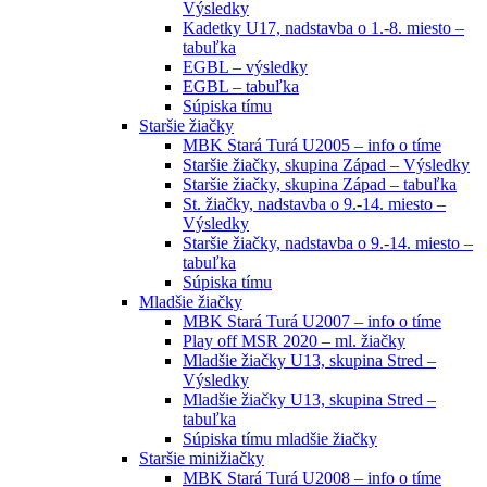
Výsledky
Kadetky U17, nadstavba o 1.-8. miesto –
tabuľka
EGBL – výsledky
EGBL – tabuľka
Súpiska tímu
Staršie žiačky
MBK Stará Turá U2005 – info o tíme
Staršie žiačky, skupina Západ – Výsledky
Staršie žiačky, skupina Západ – tabuľka
St. žiačky, nadstavba o 9.-14. miesto –
Výsledky
Staršie žiačky, nadstavba o 9.-14. miesto –
tabuľka
Súpiska tímu
Mladšie žiačky
MBK Stará Turá U2007 – info o tíme
Play off MSR 2020 – ml. žiačky
Mladšie žiačky U13, skupina Stred –
Výsledky
Mladšie žiačky U13, skupina Stred –
tabuľka
Súpiska tímu mladšie žiačky
Staršie minižiačky
MBK Stará Turá U2008 – info o tíme