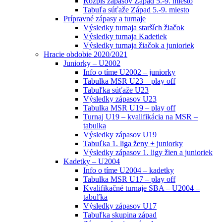
Rozpis zápasov Západ 5.-9. miesto
Tabuľa súťaže Západ 5.-9. miesto
Prípravné zápasy a turnaje
Výsledky turnaja starších žiačok
Výsledky turnaja Kadetiek
Výsledky turnaja žiačok a junioriek
Hracie obdobie 2020/2021
Juniorky – U2002
Info o tíme U2002 – juniorky
Tabulka MSR U23 – play off
Tabuľka súťaže U23
Výsledky zápasov U23
Tabulka MSR U19 – play off
Turnaj U19 – kvalifikácia na MSR –
tabulka
Výsledky zápasov U19
Tabuľka 1. liga ženy + juniorky
Výsledky zápasov 1. ligy žien a junioriek
Kadetky – U2004
Info o tíme U2004 – kadetky
Tabulka MSR U17 – play off
Kvalifikačné turnaje SBA – U2004 –
tabuľka
Výsledky zápasov U17
Tabuľka skupina západ