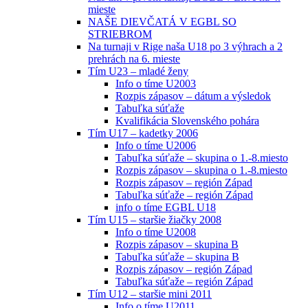
mieste
NAŠE DIEVČATÁ V EGBL SO
STRIEBROM
Na turnaji v Rige naša U18 po 3 výhrach a 2
prehrách na 6. mieste
Tím U23 – mladé ženy
Info o tíme U2003
Rozpis zápasov – dátum a výsledok
Tabuľka súťaže
Kvalifikácia Slovenského pohára
Tím U17 – kadetky 2006
Info o tíme U2006
Tabuľka súťaže – skupina o 1.-8.miesto
Rozpis zápasov – skupina o 1.-8.miesto
Rozpis zápasov – región Západ
Tabuľka súťaže – región Západ
info o tíme EGBL U18
Tím U15 – staršie žiačky 2008
Info o tíme U2008
Rozpis zápasov – skupina B
Tabuľka súťaže – skupina B
Rozpis zápasov – región Západ
Tabuľka súťaže – región Západ
Tím U12 – staršie mini 2011
Info o tíme U2011