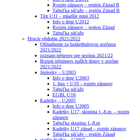
Rozpis zápasov – región Západ B
Tabuľka súťaže – región Západ B
Tím U11 – mladšie mini 2012
Info o tíme U2012
Rozpis zápasov – region Západ
Tabuľka súťaže
Hracie obdobie 2021/2022
Ohliadnutie za basketbalovou sezónou
2021/2022
zoznam trénerov pre sezónu 2021/22
Rozpis tréningov naších tímov v sezóne
2021/2022
Juniorky – U2003
Info o tíme U2003
1. liga + U19 – rozpis zápasov
Tabuľka súťaže
EGBL U18
Kadetky – U2005
Info o tíme U2005
Kadetky U17, skupina 1.-8.m. – rozpis
zápasov
Tabuľka skupina 1.-8.m
Kadetky U17 západ – rozpis zápasov
Tabuľka súťaže – región Západ
staršie žiačky – U2007