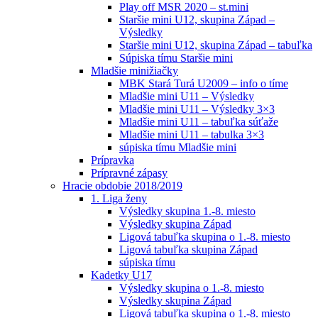
Play off MSR 2020 – st.mini
Staršie mini U12, skupina Západ –
Výsledky
Staršie mini U12, skupina Západ – tabuľka
Súpiska tímu Staršie mini
Mladšie minižiačky
MBK Stará Turá U2009 – info o tíme
Mladšie mini U11 – Výsledky
Mladšie mini U11 – Výsledky 3×3
Mladšie mini U11 – tabuľka súťaže
Mladšie mini U11 – tabulka 3×3
súpiska tímu Mladšie mini
Prípravka
Prípravné zápasy
Hracie obdobie 2018/2019
1. Liga ženy
Výsledky skupina 1.-8. miesto
Výsledky skupina Západ
Ligová tabuľka skupina o 1.-8. miesto
Ligová tabuľka skupina Západ
súpiska tímu
Kadetky U17
Výsledky skupina o 1.-8. miesto
Výsledky skupina Západ
Ligová tabuľka skupina o 1.-8. miesto