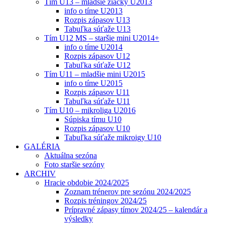
Tím U13 – mladšie žiačky U2013
info o tíme U2013
Rozpis zápasov U13
Tabuľka súťaže U13
Tím U12 MS – staršie mini U2014+
info o tíme U2014
Rozpis zápasov U12
Tabuľka súťaže U12
Tím U11 – mladšie mini U2015
info o tíme U2015
Rozpis zápasov U11
Tabuľka súťaže U11
Tím U10 – mikroliga U2016
Súpiska tímu U10
Rozpis zápasov U10
Tabuľka súťaže mikroigy U10
GALÉRIA
Aktuálna sezóna
Foto staršie sezóny
ARCHIV
Hracie obdobie 2024/2025
Zoznam trénerov pre sezónu 2024/2025
Rozpis tréningov 2024/25
Prípravné zápasy tímov 2024/25 – kalendár a
výsledky