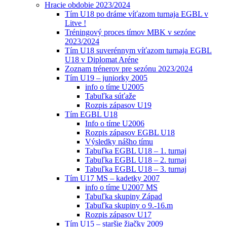
Hracie obdobie 2023/2024
Tím U18 po dráme víťazom turnaja EGBL v
Litve !
Tréningový proces tímov MBK v sezóne
2023/2024
Tím U18 suverénnym víťazom turnaja EGBL
U18 v Diplomat Aréne
Zoznam trénerov pre sezónu 2023/2024
Tím U19 – juniorky 2005
info o tíme U2005
Tabuľka súťaže
Rozpis zápasov U19
Tím EGBL U18
Info o tíme U2006
Rozpis zápasov EGBL U18
Výsledky nášho tímu
Tabuľka EGBL U18 – 1. turnaj
Tabuľka EGBL U18 – 2. turnaj
Tabuľka EGBL U18 – 3. turnaj
Tím U17 MS – kadetky 2007
info o tíme U2007 MS
Tabuľka skupiny Západ
Tabuľka skupiny o 9.-16.m
Rozpis zápasov U17
Tím U15 – staršie žiačky 2009