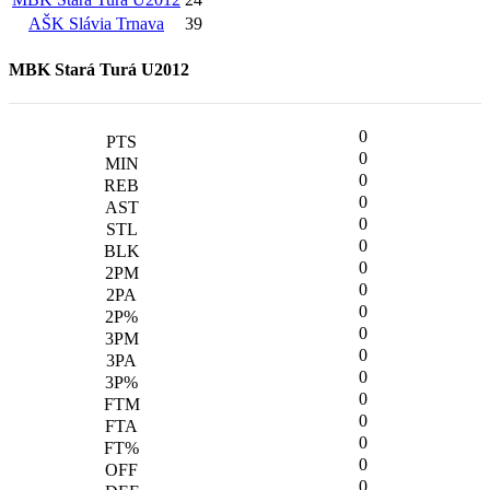
AŠK Slávia Trnava
39
MBK Stará Turá U2012
0
0
0
0
0
0
0
0
0
0
0
0
0
0
0
0
0