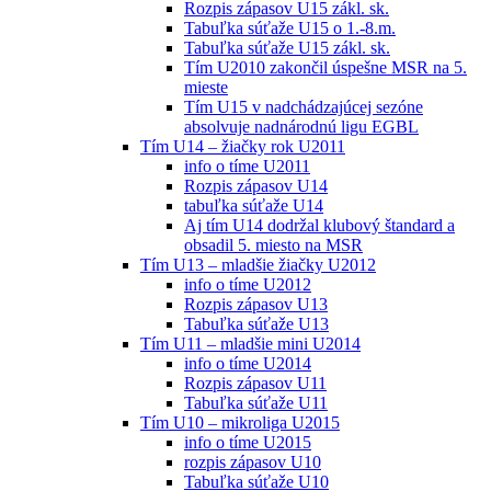
Rozpis zápasov U15 zákl. sk.
Tabuľka súťaže U15 o 1.-8.m.
Tabuľka súťaže U15 zákl. sk.
Tím U2010 zakončil úspešne MSR na 5.
mieste
Tím U15 v nadchádzajúcej sezóne
absolvuje nadnárodnú ligu EGBL
Tím U14 – žiačky rok U2011
info o tíme U2011
Rozpis zápasov U14
tabuľka súťaže U14
Aj tím U14 dodržal klubový štandard a
obsadil 5. miesto na MSR
Tím U13 – mladšie žiačky U2012
info o tíme U2012
Rozpis zápasov U13
Tabuľka súťaže U13
Tím U11 – mladšie mini U2014
info o tíme U2014
Rozpis zápasov U11
Tabuľka súťaže U11
Tím U10 – mikroliga U2015
info o tíme U2015
rozpis zápasov U10
Tabuľka súťaže U10