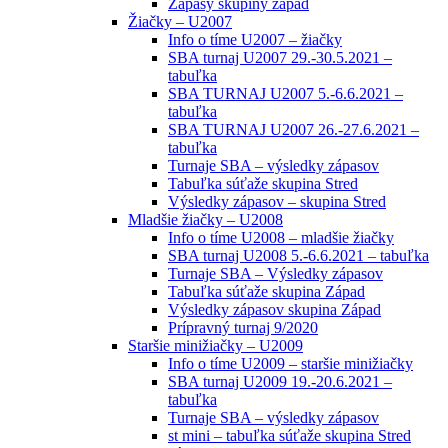
Zápasy skupiny západ
Žiačky – U2007
Info o tíme U2007 – žiačky
SBA turnaj U2007 29.-30.5.2021 –
tabuľka
SBA TURNAJ U2007 5.-6.6.2021 –
tabuľka
SBA TURNAJ U2007 26.-27.6.2021 –
tabuľka
Turnaje SBA – výsledky zápasov
Tabuľka súťaže skupina Stred
Výsledky zápasov – skupina Stred
Mladšie žiačky – U2008
Info o tíme U2008 – mladšie žiačky
SBA turnaj U2008 5.-6.6.2021 – tabuľka
Turnaje SBA – Výsledky zápasov
Tabuľka súťaže skupina Západ
Výsledky zápasov skupina Západ
Prípravný turnaj 9/2020
Staršie minižiačky – U2009
Info o tíme U2009 – staršie minižiačky
SBA turnaj U2009 19.-20.6.2021 –
tabuľka
Turnaje SBA – výsledky zápasov
st mini – tabuľka súťaže skupina Stred