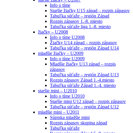
Info o tíme
Staršie žiačky U15 západ – rozpis zápasov
Tabuľka súťaže – región Západ
Rozpis zápasov 1.-8. miesto
Tabuľka súťaže liga 1.-8. miesto
žiačky – U2008
Info o tíme U2008
Žiačky U14 západ – rozpis zápasov
Tabuľka súťaže – región Západ U14
mladšie žiačky – U2009
Info o tíme U2009
Mladšie žiačky U13 západ – rozpis
zápasov
Tabuľka súťaže – región Západ U13
Rozpis zápasov Západ 1.-4.miesto
Tabuľka súťaže Západ 1.-4. miesto
staršie mini – U2010
Info o tíme U2010
Staršie mini U12 západ – rozpis zápasov
Tabuľka súťaže – región Západ U12
mladšie mini – U2011
Súpiska mladšie mini
Rozpis zápasov skupina západ
Tabuľka súťaže