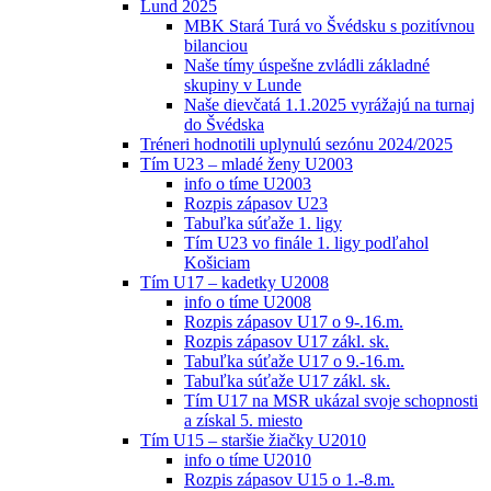
Lund 2025
MBK Stará Turá vo Švédsku s pozitívnou
bilanciou
Naše tímy úspešne zvládli základné
skupiny v Lunde
Naše dievčatá 1.1.2025 vyrážajú na turnaj
do Švédska
Tréneri hodnotili uplynulú sezónu 2024/2025
Tím U23 – mladé ženy U2003
info o tíme U2003
Rozpis zápasov U23
Tabuľka súťaže 1. ligy
Tím U23 vo finále 1. ligy podľahol
Košiciam
Tím U17 – kadetky U2008
info o tíme U2008
Rozpis zápasov U17 o 9-.16.m.
Rozpis zápasov U17 zákl. sk.
Tabuľka súťaže U17 o 9.-16.m.
Tabuľka súťaže U17 zákl. sk.
Tím U17 na MSR ukázal svoje schopnosti
a získal 5. miesto
Tím U15 – staršie žiačky U2010
info o tíme U2010
Rozpis zápasov U15 o 1.-8.m.