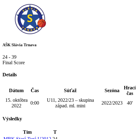
AŠK Slávia Trnava
24
-
39
Final Score
Details
Hrací
Dátum
Čas
Súťaž
Sezóna
čas
15. októbra
U11, 2022/23 – skupina
0:00
2022/2023
40'
2022
západ. ml. mini
Výsledky
Tím
T
MBK Stará Turá U2012
24