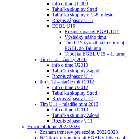
info o tíme U2009
Tabuľka skupiny Stred
Tabuľka skupiny o 1.-8. miesto
Rozpis zápasov U15
EGBL U15
Rozpis zápasov EGBL U15
Výsledky nášho tímu
Tím U15 vyrazil na tretí turnaj
EGBL do Tallinnu
Tabuľka EGBL U15 – 1. turnaj
Tím U14 – žiačky 2010
info o tíme U2010
Tabuľka skupiny Západ
Rozpis zápasov U14
tím U12 – staršie mini 2012
info o tíme U2012
Tabuľka skupiny Stred
Rozpis zápasov U12
Tím U11 – mladšie mini 2013
info o tíme U2013
Tabuľka skupiny Západ
Rozpis zápasov U11
Hracie obdobie 2022/2023
Zoznam trénerov pre sezónu 2022/2023
Náš tím v prvom turnaji EGBL v Litve na 4.