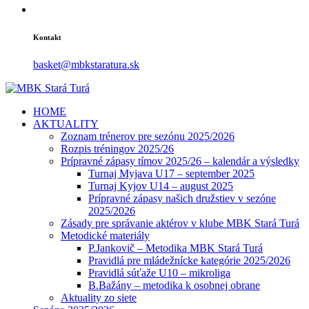
Kontakt
basket@mbkstaratura.sk
HOME
AKTUALITY
Zoznam trénerov pre sezónu 2025/2026
Rozpis tréningov 2025/26
Prípravné zápasy tímov 2025/26 – kalendár a výsledky
Turnaj Myjava U17 – september 2025
Turnaj Kyjov U14 – august 2025
Prípravné zápasy našich družstiev v sezóne
2025/2026
Zásady pre správanie aktérov v klube MBK Stará Turá
Metodické materiály
P.Jankovič – Metodika MBK Stará Turá
Pravidlá pre mládežnícke kategórie 2025/2026
Pravidlá súťaže U10 – mikroliga
B.Bažány – metodika k osobnej obrane
Aktuality zo siete