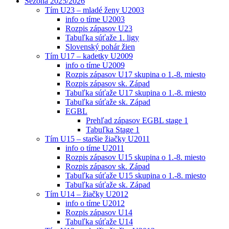
Sezóna 2025/2026
Tím U23 – mladé ženy U2003
info o tíme U2003
Rozpis zápasov U23
Tabuľka súťaže 1. ligy
Slovenský pohár žien
Tím U17 – kadetky U2009
info o tíme U2009
Rozpis zápasov U17 skupina o 1.-8. miesto
Rozpis zápasov sk. Západ
Tabuľka súťaže U17 skupina o 1.-8. miesto
Tabuľka súťaže sk. Západ
EGBL
Prehľad zápasov EGBL stage 1
Tabuľka Stage 1
Tím U15 – staršie žiačky U2011
info o tíme U2011
Rozpis zápasov U15 skupina o 1.-8. miesto
Rozpis zápasov sk. Západ
Tabuľka súťaže U15 skupina o 1.-8. miesto
Tabuľka súťaže sk. Západ
Tím U14 – žiačky U2012
info o tíme U2012
Rozpis zápasov U14
Tabuľka súťaže U14