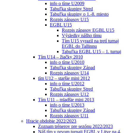
info o tíme U2009
Tabuľka skupiny Stred
Tabuľka skupiny o 1.-8. miesto
Rozpis zápasov U15
EGBL U15
Rozpis zápasov EGBL U15
Výsledky nášho tímu
Tím U15 vyrazil na tretí turnaj
EGBL do Tallinnu
Tabuľka EGBL U15 – 1. turnaj
Tím U14 – žiačky 2010
info o tíme U2010
Tabuľka skupiny Západ
Rozpis zápasov U14
tím U12 – staršie mini 2012
info o tíme U2012
Tabuľka skupiny Stred
Rozpis zápasov U12
Tím U11 – mladšie mini 2013
info o tíme U2013
Tabuľka skupiny Západ
Rozpis zápasov U11
Hracie obdobie 2022/2023
Zoznam trénerov pre sezónu 2022/2023
Náš tím v prvom turnaji EGBL v Litve na 4.