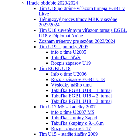
Hracie obdobie 2023/2024
Tím U18 po dráme víťazom turnaja EGBL v
Litve !
Tréningový proces tímov MBK v sezóne
2023/2024
Tím U18 suverénnym víťazom turnaja EGBL
U18 v Diplomat Aréne
Zoznam trénerov pre sezónu 2023/2024
Tím U19 – juniorky 2005
info o tíme U2005
Tabuľka súťaže
Rozpis zápasov U19
Tím EGBL U18
Info o tíme U2006
Rozpis zápasov EGBL U18
Výsledky nášho tímu
Tabuľka EGBL U18 – 1. turnaj
Tabuľka EGBL U18 – 2. turnaj
Tabuľka EGBL U18 – 3. turnaj
Tím U17 MS – kadetky 2007
info o tíme U2007 MS
Tabuľka skupiny Západ
Tabuľka skupiny o 9.-16.m
Rozpis zápasov U17
Tím U15 – staršie žiačky 2009