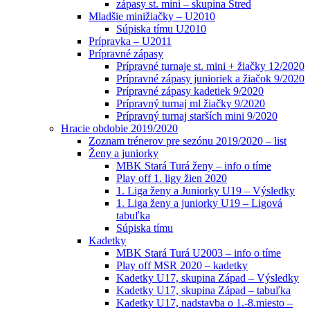
zápasy st. mini – skupina Stred
Mladšie minižiačky – U2010
Súpiska tímu U2010
Prípravka – U2011
Prípravné zápasy
Prípravné turnaje st. mini + žiačky 12/2020
Prípravné zápasy junioriek a žiačok 9/2020
Prípravné zápasy kadetiek 9/2020
Prípravný turnaj ml žiačky 9/2020
Prípravný turnaj starších mini 9/2020
Hracie obdobie 2019/2020
Zoznam trénerov pre sezónu 2019/2020 – list
Ženy a juniorky
MBK Stará Turá ženy – info o tíme
Play off 1. ligy žien 2020
1. Liga ženy a Juniorky U19 – Výsledky
1. Liga ženy a juniorky U19 – Ligová
tabuľka
Súpiska tímu
Kadetky
MBK Stará Turá U2003 – info o tíme
Play off MSR 2020 – kadetky
Kadetky U17, skupina Západ – Výsledky
Kadetky U17, skupina Západ – tabuľka
Kadetky U17, nadstavba o 1.-8.miesto –