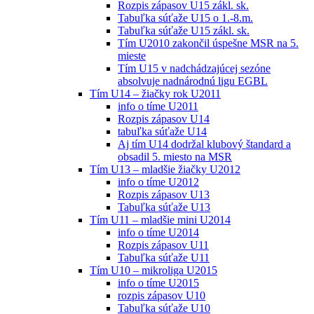
Rozpis zápasov U15 zákl. sk.
Tabuľka súťaže U15 o 1.-8.m.
Tabuľka súťaže U15 zákl. sk.
Tím U2010 zakončil úspešne MSR na 5.
mieste
Tím U15 v nadchádzajúcej sezóne
absolvuje nadnárodnú ligu EGBL
Tím U14 – žiačky rok U2011
info o tíme U2011
Rozpis zápasov U14
tabuľka súťaže U14
Aj tím U14 dodržal klubový štandard a
obsadil 5. miesto na MSR
Tím U13 – mladšie žiačky U2012
info o tíme U2012
Rozpis zápasov U13
Tabuľka súťaže U13
Tím U11 – mladšie mini U2014
info o tíme U2014
Rozpis zápasov U11
Tabuľka súťaže U11
Tím U10 – mikroliga U2015
info o tíme U2015
rozpis zápasov U10
Tabuľka súťaže U10