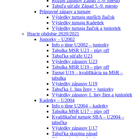
Rozpis zápasov Západ 5.-9. miesto
Tabuľa súťaže Západ 5.-9. miesto
Prípravné zápasy a turnaje
Výsledky turnaja starších žiačok
Výsledky turnaja Kadetiek
Výsledky turnaja žiačok a junioriek
Hracie obdobie 2020/2021
Juniorky – U2002
Info o tíme U2002 – juniorky
Tabulka MSR U23 – play off
Tabuľka súťaže U23
Výsledky zápasov U23
Tabulka MSR U19 – play off
Turnaj U19 – kvalifikácia na MSR –
tabulka
Výsledky zápasov U19
Tabuľka 1. liga ženy + juniorky
Výsledky zápasov 1. ligy žien a junioriek
Kadetky – U2004
Info o tíme U2004 – kadetky
Tabulka MSR U17 – play off
Kvalifikačné turnaje SBA – U2004 –
tabuľka
Výsledky zápasov U17
Tabuľka skupina západ