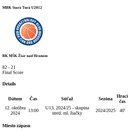
MBK Stará Turá U2012
BK MŠK Žiar nad Hronom
82
-
21
Final Score
Details
Hrací
Dátum
Čas
Súťaž
Sezóna
čas
12. októbra
U13, 2024/25 - skupina
13:00
2024/2025
40'
2024
stred. ml. žiačky
Miesto zápasu