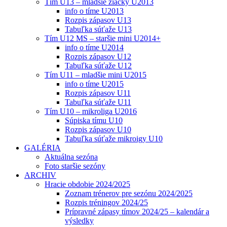
Tím U13 – mladšie žiačky U2013
info o tíme U2013
Rozpis zápasov U13
Tabuľka súťaže U13
Tím U12 MS – staršie mini U2014+
info o tíme U2014
Rozpis zápasov U12
Tabuľka súťaže U12
Tím U11 – mladšie mini U2015
info o tíme U2015
Rozpis zápasov U11
Tabuľka súťaže U11
Tím U10 – mikroliga U2016
Súpiska tímu U10
Rozpis zápasov U10
Tabuľka súťaže mikroigy U10
GALÉRIA
Aktuálna sezóna
Foto staršie sezóny
ARCHIV
Hracie obdobie 2024/2025
Zoznam trénerov pre sezónu 2024/2025
Rozpis tréningov 2024/25
Prípravné zápasy tímov 2024/25 – kalendár a
výsledky