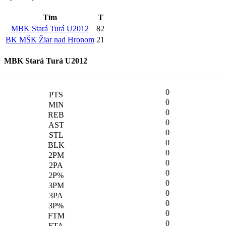
Tím
T
MBK Stará Turá U2012
82
BK MŠK Žiar nad Hronom
21
MBK Stará Turá U2012
0
0
0
0
0
0
0
0
0
0
0
0
0
0