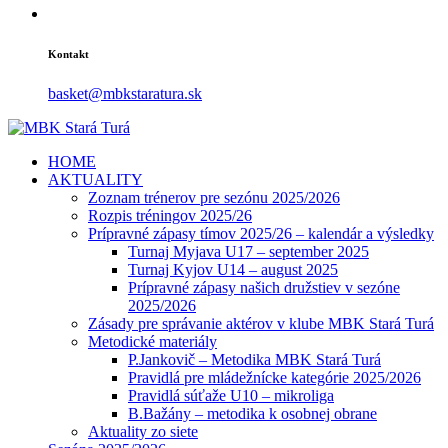
Kontakt
basket@mbkstaratura.sk
HOME
AKTUALITY
Zoznam trénerov pre sezónu 2025/2026
Rozpis tréningov 2025/26
Prípravné zápasy tímov 2025/26 – kalendár a výsledky
Turnaj Myjava U17 – september 2025
Turnaj Kyjov U14 – august 2025
Prípravné zápasy našich družstiev v sezóne
2025/2026
Zásady pre správanie aktérov v klube MBK Stará Turá
Metodické materiály
P.Jankovič – Metodika MBK Stará Turá
Pravidlá pre mládežnícke kategórie 2025/2026
Pravidlá súťaže U10 – mikroliga
B.Bažány – metodika k osobnej obrane
Aktuality zo siete