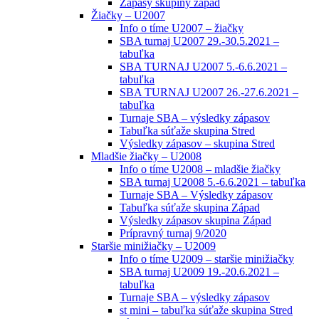
Zápasy skupiny západ
Žiačky – U2007
Info o tíme U2007 – žiačky
SBA turnaj U2007 29.-30.5.2021 –
tabuľka
SBA TURNAJ U2007 5.-6.6.2021 –
tabuľka
SBA TURNAJ U2007 26.-27.6.2021 –
tabuľka
Turnaje SBA – výsledky zápasov
Tabuľka súťaže skupina Stred
Výsledky zápasov – skupina Stred
Mladšie žiačky – U2008
Info o tíme U2008 – mladšie žiačky
SBA turnaj U2008 5.-6.6.2021 – tabuľka
Turnaje SBA – Výsledky zápasov
Tabuľka súťaže skupina Západ
Výsledky zápasov skupina Západ
Prípravný turnaj 9/2020
Staršie minižiačky – U2009
Info o tíme U2009 – staršie minižiačky
SBA turnaj U2009 19.-20.6.2021 –
tabuľka
Turnaje SBA – výsledky zápasov
st mini – tabuľka súťaže skupina Stred