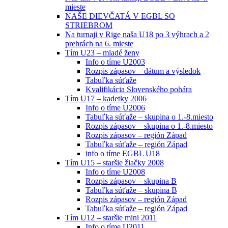
mieste
NAŠE DIEVČATÁ V EGBL SO
STRIEBROM
Na turnaji v Rige naša U18 po 3 výhrach a 2
prehrách na 6. mieste
Tím U23 – mladé ženy
Info o tíme U2003
Rozpis zápasov – dátum a výsledok
Tabuľka súťaže
Kvalifikácia Slovenského pohára
Tím U17 – kadetky 2006
Info o tíme U2006
Tabuľka súťaže – skupina o 1.-8.miesto
Rozpis zápasov – skupina o 1.-8.miesto
Rozpis zápasov – región Západ
Tabuľka súťaže – región Západ
info o tíme EGBL U18
Tím U15 – staršie žiačky 2008
Info o tíme U2008
Rozpis zápasov – skupina B
Tabuľka súťaže – skupina B
Rozpis zápasov – región Západ
Tabuľka súťaže – región Západ
Tím U12 – staršie mini 2011
Info o tíme U2011