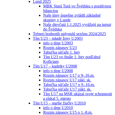
Lund 2025
MBK Stará Turá vo Švédsku s pozitívnou
bilanciou
Naše tímy úspešne zvládli základné
skupiny v Lunde
Naše dievčatá 1.1.2025 vyrážajú na turnaj
do Švédska
Tréneri hodnotili uplynulú sezónu 2024/2025
Tím U23 – mladé ženy U2003
info o tíme U2003
Rozpis zápasov U23
Tabuľka súťaže 1. ligy
Tím U23 vo finále 1. ligy podľahol
Košiciam
Tím U17 – kadetky U2008
info o tíme U2008
Rozpis zápasov U17 o 9-.16.m.
Rozpis zápasov U17 zákl. sk.
Tabuľka súťaže U17 o 9.-16.m.
Tabuľka súťaže U17 zákl. sk.
Tím U17 na MSR ukázal svoje schopnosti
a získal 5. miesto
Tím U15 – staršie žiačky U2010
info o tíme U2010
Rozpis zápasov U15 o 1.-8.m.