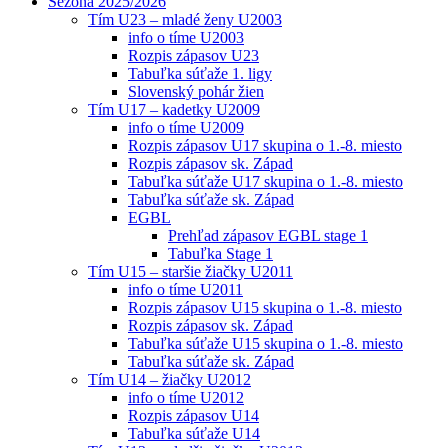
Sezóna 2025/2026
Tím U23 – mladé ženy U2003
info o tíme U2003
Rozpis zápasov U23
Tabuľka súťaže 1. ligy
Slovenský pohár žien
Tím U17 – kadetky U2009
info o tíme U2009
Rozpis zápasov U17 skupina o 1.-8. miesto
Rozpis zápasov sk. Západ
Tabuľka súťaže U17 skupina o 1.-8. miesto
Tabuľka súťaže sk. Západ
EGBL
Prehľad zápasov EGBL stage 1
Tabuľka Stage 1
Tím U15 – staršie žiačky U2011
info o tíme U2011
Rozpis zápasov U15 skupina o 1.-8. miesto
Rozpis zápasov sk. Západ
Tabuľka súťaže U15 skupina o 1.-8. miesto
Tabuľka súťaže sk. Západ
Tím U14 – žiačky U2012
info o tíme U2012
Rozpis zápasov U14
Tabuľka súťaže U14