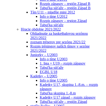
Rozpis zápasov – región Západ B
Tabuľka súťaže – región Západ B
Tím U11 – mladšie mini 2012
Info o tíme U2012
Rozpis zápasov – region Západ
Tabuľka súťaže
Hracie obdobie 2021/2022
Ohliadnutie za basketbalovou sezónou
2021/2022
zoznam trénerov pre sezónu 2021/22
Rozpis tréningov naších tímov v sezóne
2021/2022
Juniorky – U2003
Info o tíme U2003
1. liga + U19 – rozpis zápasov
Tabuľka súťaže
EGBL U18
Kadetky – U2005
Info o tíme U2005
Kadetky U17, skupina 1.-8.m. – rozpis
zápasov
Tabuľka skupina 1.-8.m
Kadetky U17 západ – rozpis zápasov
Tabuľka súťaže – región Západ
staršie žiačky – U2007