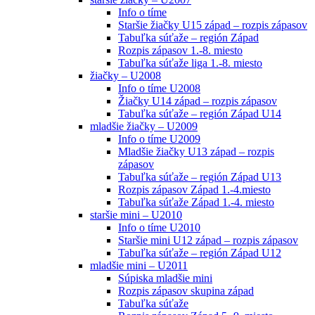
Info o tíme
Staršie žiačky U15 západ – rozpis zápasov
Tabuľka súťaže – región Západ
Rozpis zápasov 1.-8. miesto
Tabuľka súťaže liga 1.-8. miesto
žiačky – U2008
Info o tíme U2008
Žiačky U14 západ – rozpis zápasov
Tabuľka súťaže – región Západ U14
mladšie žiačky – U2009
Info o tíme U2009
Mladšie žiačky U13 západ – rozpis
zápasov
Tabuľka súťaže – región Západ U13
Rozpis zápasov Západ 1.-4.miesto
Tabuľka súťaže Západ 1.-4. miesto
staršie mini – U2010
Info o tíme U2010
Staršie mini U12 západ – rozpis zápasov
Tabuľka súťaže – región Západ U12
mladšie mini – U2011
Súpiska mladšie mini
Rozpis zápasov skupina západ
Tabuľka súťaže