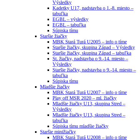
Výsledky
Kadetky U17, nadstavba o 1.-8. miesto –
tabuľka
EGBL – výsledky
EGBL – tabuľka
Súpiska tímu
Staršie žiačky
MBK Stará Turá U2005 – info o tíme
Staršie žiačky, skupina Západ – Výsledky
Staršie žiačky, skupina Západ – tabuľka
St. žiačky, nadstavba o 9.-14. miesto –
Výsledky
Staršie žiačky, nadstavba o 9.-14. miesto –
tabuľka
Súpiska tímu
Mladšie žiačky
MBK Stará Turá U2007 – info o tíme
Play off MSR 2020 – ml. žiačky
Mladšie žiačky U13, skupina Stred –
Výsledky
Mladšie žiačky U13, skupina Stred –
tabuľka
Súpiska tímu mladšie žiačky
Staršie minižiačky
MBK Stará Turá U2008 – info o tíme