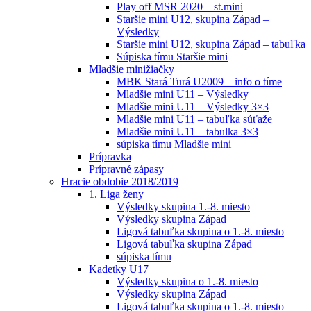
Play off MSR 2020 – st.mini
Staršie mini U12, skupina Západ –
Výsledky
Staršie mini U12, skupina Západ – tabuľka
Súpiska tímu Staršie mini
Mladšie minižiačky
MBK Stará Turá U2009 – info o tíme
Mladšie mini U11 – Výsledky
Mladšie mini U11 – Výsledky 3×3
Mladšie mini U11 – tabuľka súťaže
Mladšie mini U11 – tabulka 3×3
súpiska tímu Mladšie mini
Prípravka
Prípravné zápasy
Hracie obdobie 2018/2019
1. Liga ženy
Výsledky skupina 1.-8. miesto
Výsledky skupina Západ
Ligová tabuľka skupina o 1.-8. miesto
Ligová tabuľka skupina Západ
súpiska tímu
Kadetky U17
Výsledky skupina o 1.-8. miesto
Výsledky skupina Západ
Ligová tabuľka skupina o 1.-8. miesto