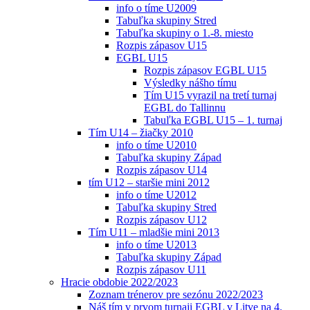
info o tíme U2009
Tabuľka skupiny Stred
Tabuľka skupiny o 1.-8. miesto
Rozpis zápasov U15
EGBL U15
Rozpis zápasov EGBL U15
Výsledky nášho tímu
Tím U15 vyrazil na tretí turnaj
EGBL do Tallinnu
Tabuľka EGBL U15 – 1. turnaj
Tím U14 – žiačky 2010
info o tíme U2010
Tabuľka skupiny Západ
Rozpis zápasov U14
tím U12 – staršie mini 2012
info o tíme U2012
Tabuľka skupiny Stred
Rozpis zápasov U12
Tím U11 – mladšie mini 2013
info o tíme U2013
Tabuľka skupiny Západ
Rozpis zápasov U11
Hracie obdobie 2022/2023
Zoznam trénerov pre sezónu 2022/2023
Náš tím v prvom turnaji EGBL v Litve na 4.