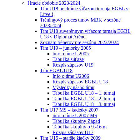
Hracie obdobie 2023/2024
Tím U18 po dráme víťazom turnaja EGBL v
Litve !
Tréningový proces tímov MBK v sezóne
2023/2024
Tím U18 suverénnym víťazom turnaja EGBL
U18 v Diplomat Aréne
Zoznam trénerov pre sezónu 2023/2024
Tím U19 – juniorky 2005
info o tíme U2005
Tabuľka súťaže
Rozpis zápasov U19
Tím EGBL U18
Info o tíme U2006
Rozpis zápasov EGBL U18
Výsledky nášho tímu
Tabuľka EGBL U18 – 1. turnaj
Tabuľka EGBL U18 – 2. turnaj
Tabuľka EGBL U18 – 3. turnaj
Tím U17 MS – kadetky 2007
info o tíme U2007 MS
Tabuľka skupiny Západ
Tabuľka skupiny o 9.-16.m
Rozpis zápasov U17
Tím U15 – staršie žiačky 2009