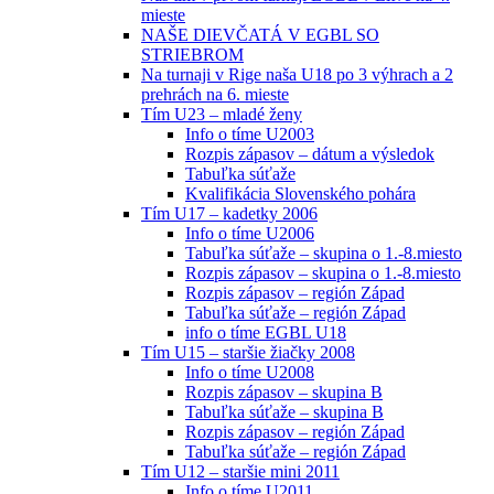
mieste
NAŠE DIEVČATÁ V EGBL SO
STRIEBROM
Na turnaji v Rige naša U18 po 3 výhrach a 2
prehrách na 6. mieste
Tím U23 – mladé ženy
Info o tíme U2003
Rozpis zápasov – dátum a výsledok
Tabuľka súťaže
Kvalifikácia Slovenského pohára
Tím U17 – kadetky 2006
Info o tíme U2006
Tabuľka súťaže – skupina o 1.-8.miesto
Rozpis zápasov – skupina o 1.-8.miesto
Rozpis zápasov – región Západ
Tabuľka súťaže – región Západ
info o tíme EGBL U18
Tím U15 – staršie žiačky 2008
Info o tíme U2008
Rozpis zápasov – skupina B
Tabuľka súťaže – skupina B
Rozpis zápasov – región Západ
Tabuľka súťaže – región Západ
Tím U12 – staršie mini 2011
Info o tíme U2011