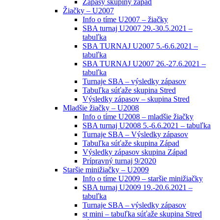
Zápasy skupiny západ
Žiačky – U2007
Info o tíme U2007 – žiačky
SBA turnaj U2007 29.-30.5.2021 –
tabuľka
SBA TURNAJ U2007 5.-6.6.2021 –
tabuľka
SBA TURNAJ U2007 26.-27.6.2021 –
tabuľka
Turnaje SBA – výsledky zápasov
Tabuľka súťaže skupina Stred
Výsledky zápasov – skupina Stred
Mladšie žiačky – U2008
Info o tíme U2008 – mladšie žiačky
SBA turnaj U2008 5.-6.6.2021 – tabuľka
Turnaje SBA – Výsledky zápasov
Tabuľka súťaže skupina Západ
Výsledky zápasov skupina Západ
Prípravný turnaj 9/2020
Staršie minižiačky – U2009
Info o tíme U2009 – staršie minižiačky
SBA turnaj U2009 19.-20.6.2021 –
tabuľka
Turnaje SBA – výsledky zápasov
st mini – tabuľka súťaže skupina Stred