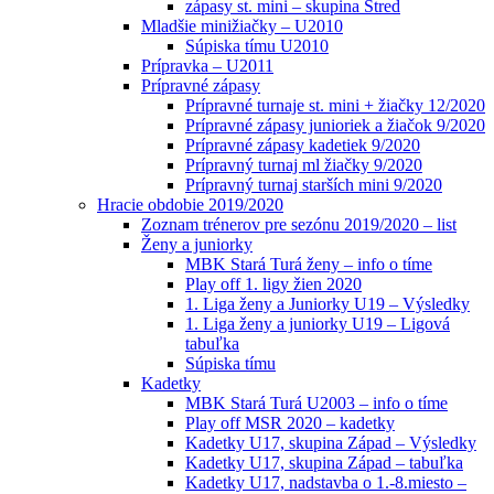
zápasy st. mini – skupina Stred
Mladšie minižiačky – U2010
Súpiska tímu U2010
Prípravka – U2011
Prípravné zápasy
Prípravné turnaje st. mini + žiačky 12/2020
Prípravné zápasy junioriek a žiačok 9/2020
Prípravné zápasy kadetiek 9/2020
Prípravný turnaj ml žiačky 9/2020
Prípravný turnaj starších mini 9/2020
Hracie obdobie 2019/2020
Zoznam trénerov pre sezónu 2019/2020 – list
Ženy a juniorky
MBK Stará Turá ženy – info o tíme
Play off 1. ligy žien 2020
1. Liga ženy a Juniorky U19 – Výsledky
1. Liga ženy a juniorky U19 – Ligová
tabuľka
Súpiska tímu
Kadetky
MBK Stará Turá U2003 – info o tíme
Play off MSR 2020 – kadetky
Kadetky U17, skupina Západ – Výsledky
Kadetky U17, skupina Západ – tabuľka
Kadetky U17, nadstavba o 1.-8.miesto –