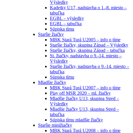
Výsledky
Kadetky U17, nadstavba o 1.-8. miesto –
tabuľka
EGBL – výsledky
EGBL – tabuľka
Súpiska tímu
Staršie žiačky
MBK Stará Turá U2005 – info o tíme
Staršie žiačky, skupina Západ – Výsledky
Staršie žiačky, skupina Západ – tabuľka
St. žiačky, nadstavba o 9.-14. miesto –
Výsledky
Staršie žiačky, nadstavba o 9.-14. miesto –
tabuľka
Súpiska tímu
Mladšie žiačky
MBK Stará Turá U2007 – info o tíme
Play off MSR 2020 – ml. žiačky
Mladšie žiačky U13, skupina Stred –
Výsledky
Mladšie žiačky U13, skupina Stred –
tabuľka
Súpiska tímu mladšie žiačky
Staršie minižiačky
MBK Stará Turá U2008 – info o tíme