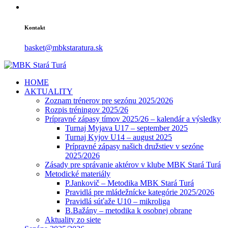
Kontakt
basket@mbkstaratura.sk
HOME
AKTUALITY
Zoznam trénerov pre sezónu 2025/2026
Rozpis tréningov 2025/26
Prípravné zápasy tímov 2025/26 – kalendár a výsledky
Turnaj Myjava U17 – september 2025
Turnaj Kyjov U14 – august 2025
Prípravné zápasy našich družstiev v sezóne
2025/2026
Zásady pre správanie aktérov v klube MBK Stará Turá
Metodické materiály
P.Jankovič – Metodika MBK Stará Turá
Pravidlá pre mládežnícke kategórie 2025/2026
Pravidlá súťaže U10 – mikroliga
B.Bažány – metodika k osobnej obrane
Aktuality zo siete