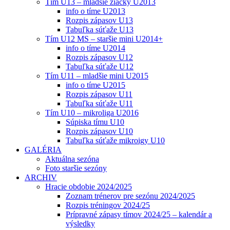
Tím U13 – mladšie žiačky U2013
info o tíme U2013
Rozpis zápasov U13
Tabuľka súťaže U13
Tím U12 MS – staršie mini U2014+
info o tíme U2014
Rozpis zápasov U12
Tabuľka súťaže U12
Tím U11 – mladšie mini U2015
info o tíme U2015
Rozpis zápasov U11
Tabuľka súťaže U11
Tím U10 – mikroliga U2016
Súpiska tímu U10
Rozpis zápasov U10
Tabuľka súťaže mikroigy U10
GALÉRIA
Aktuálna sezóna
Foto staršie sezóny
ARCHIV
Hracie obdobie 2024/2025
Zoznam trénerov pre sezónu 2024/2025
Rozpis tréningov 2024/25
Prípravné zápasy tímov 2024/25 – kalendár a
výsledky