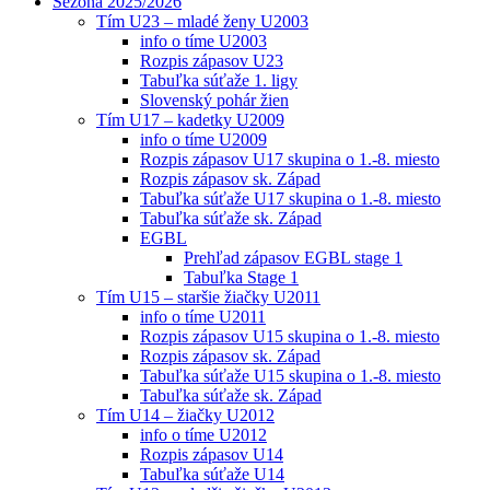
Sezóna 2025/2026
Tím U23 – mladé ženy U2003
info o tíme U2003
Rozpis zápasov U23
Tabuľka súťaže 1. ligy
Slovenský pohár žien
Tím U17 – kadetky U2009
info o tíme U2009
Rozpis zápasov U17 skupina o 1.-8. miesto
Rozpis zápasov sk. Západ
Tabuľka súťaže U17 skupina o 1.-8. miesto
Tabuľka súťaže sk. Západ
EGBL
Prehľad zápasov EGBL stage 1
Tabuľka Stage 1
Tím U15 – staršie žiačky U2011
info o tíme U2011
Rozpis zápasov U15 skupina o 1.-8. miesto
Rozpis zápasov sk. Západ
Tabuľka súťaže U15 skupina o 1.-8. miesto
Tabuľka súťaže sk. Západ
Tím U14 – žiačky U2012
info o tíme U2012
Rozpis zápasov U14
Tabuľka súťaže U14