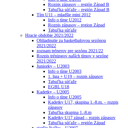
Rozpis zápasov – región Západ B
Tabuľka súťaže – región Západ B
Tím U11 – mladšie mini 2012
Info o tíme U2012
Rozpis zápasov – region Západ
Tabuľka súťaže
Hracie obdobie 2021/2022
Ohliadnutie za basketbalovou sezónou
2021/2022
zoznam trénerov pre sezónu 2021/22
Rozpis tréningov naších tímov v sezóne
2021/2022
Juniorky – U2003
Info o tíme U2003
1. liga + U19 – rozpis zápasov
Tabuľka súťaže
EGBL U18
Kadetky – U2005
Info o tíme U2005
Kadetky U17, skupina 1.-8.m. – rozpis
zápasov
Tabuľka skupina 1.-8.m
Kadetky U17 západ – rozpis zápasov
Tabuľka súťaže – región Západ
staršie žiačky – U2007