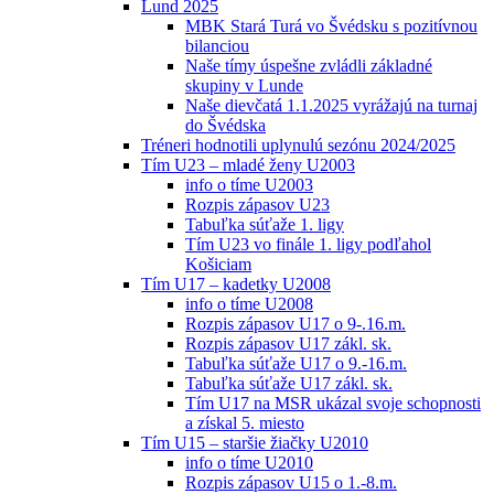
Lund 2025
MBK Stará Turá vo Švédsku s pozitívnou
bilanciou
Naše tímy úspešne zvládli základné
skupiny v Lunde
Naše dievčatá 1.1.2025 vyrážajú na turnaj
do Švédska
Tréneri hodnotili uplynulú sezónu 2024/2025
Tím U23 – mladé ženy U2003
info o tíme U2003
Rozpis zápasov U23
Tabuľka súťaže 1. ligy
Tím U23 vo finále 1. ligy podľahol
Košiciam
Tím U17 – kadetky U2008
info o tíme U2008
Rozpis zápasov U17 o 9-.16.m.
Rozpis zápasov U17 zákl. sk.
Tabuľka súťaže U17 o 9.-16.m.
Tabuľka súťaže U17 zákl. sk.
Tím U17 na MSR ukázal svoje schopnosti
a získal 5. miesto
Tím U15 – staršie žiačky U2010
info o tíme U2010
Rozpis zápasov U15 o 1.-8.m.