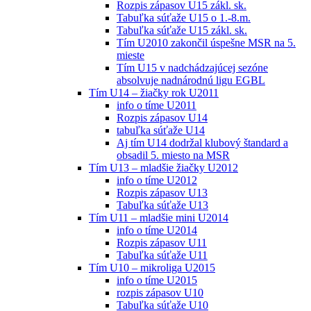
Rozpis zápasov U15 zákl. sk.
Tabuľka súťaže U15 o 1.-8.m.
Tabuľka súťaže U15 zákl. sk.
Tím U2010 zakončil úspešne MSR na 5.
mieste
Tím U15 v nadchádzajúcej sezóne
absolvuje nadnárodnú ligu EGBL
Tím U14 – žiačky rok U2011
info o tíme U2011
Rozpis zápasov U14
tabuľka súťaže U14
Aj tím U14 dodržal klubový štandard a
obsadil 5. miesto na MSR
Tím U13 – mladšie žiačky U2012
info o tíme U2012
Rozpis zápasov U13
Tabuľka súťaže U13
Tím U11 – mladšie mini U2014
info o tíme U2014
Rozpis zápasov U11
Tabuľka súťaže U11
Tím U10 – mikroliga U2015
info o tíme U2015
rozpis zápasov U10
Tabuľka súťaže U10