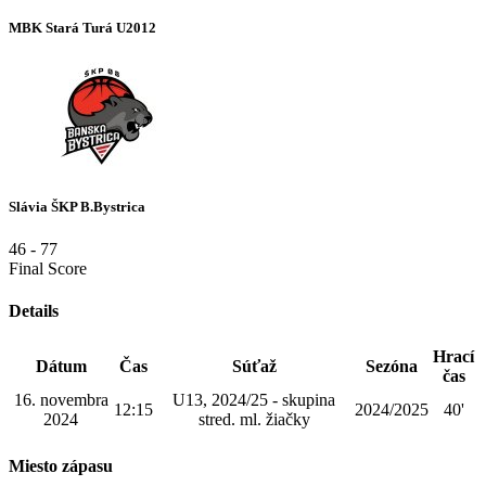
MBK Stará Turá U2012
Slávia ŠKP B.Bystrica
46
-
77
Final Score
Details
Hrací
Dátum
Čas
Súťaž
Sezóna
čas
16. novembra
U13, 2024/25 - skupina
12:15
2024/2025
40'
2024
stred. ml. žiačky
Miesto zápasu