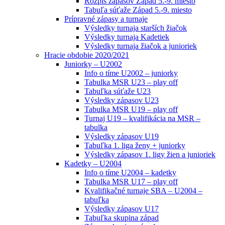
Rozpis zápasov Západ 5.-9. miesto
Tabuľa súťaže Západ 5.-9. miesto
Prípravné zápasy a turnaje
Výsledky turnaja starších žiačok
Výsledky turnaja Kadetiek
Výsledky turnaja žiačok a junioriek
Hracie obdobie 2020/2021
Juniorky – U2002
Info o tíme U2002 – juniorky
Tabulka MSR U23 – play off
Tabuľka súťaže U23
Výsledky zápasov U23
Tabulka MSR U19 – play off
Turnaj U19 – kvalifikácia na MSR –
tabulka
Výsledky zápasov U19
Tabuľka 1. liga ženy + juniorky
Výsledky zápasov 1. ligy žien a junioriek
Kadetky – U2004
Info o tíme U2004 – kadetky
Tabulka MSR U17 – play off
Kvalifikačné turnaje SBA – U2004 –
tabuľka
Výsledky zápasov U17
Tabuľka skupina západ