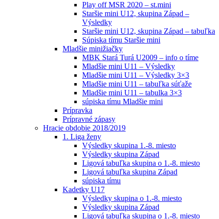
Play off MSR 2020 – st.mini
Staršie mini U12, skupina Západ –
Výsledky
Staršie mini U12, skupina Západ – tabuľka
Súpiska tímu Staršie mini
Mladšie minižiačky
MBK Stará Turá U2009 – info o tíme
Mladšie mini U11 – Výsledky
Mladšie mini U11 – Výsledky 3×3
Mladšie mini U11 – tabuľka súťaže
Mladšie mini U11 – tabulka 3×3
súpiska tímu Mladšie mini
Prípravka
Prípravné zápasy
Hracie obdobie 2018/2019
1. Liga ženy
Výsledky skupina 1.-8. miesto
Výsledky skupina Západ
Ligová tabuľka skupina o 1.-8. miesto
Ligová tabuľka skupina Západ
súpiska tímu
Kadetky U17
Výsledky skupina o 1.-8. miesto
Výsledky skupina Západ
Ligová tabuľka skupina o 1.-8. miesto