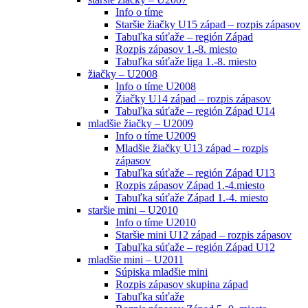
Info o tíme
Staršie žiačky U15 západ – rozpis zápasov
Tabuľka súťaže – región Západ
Rozpis zápasov 1.-8. miesto
Tabuľka súťaže liga 1.-8. miesto
žiačky – U2008
Info o tíme U2008
Žiačky U14 západ – rozpis zápasov
Tabuľka súťaže – región Západ U14
mladšie žiačky – U2009
Info o tíme U2009
Mladšie žiačky U13 západ – rozpis
zápasov
Tabuľka súťaže – región Západ U13
Rozpis zápasov Západ 1.-4.miesto
Tabuľka súťaže Západ 1.-4. miesto
staršie mini – U2010
Info o tíme U2010
Staršie mini U12 západ – rozpis zápasov
Tabuľka súťaže – región Západ U12
mladšie mini – U2011
Súpiska mladšie mini
Rozpis zápasov skupina západ
Tabuľka súťaže