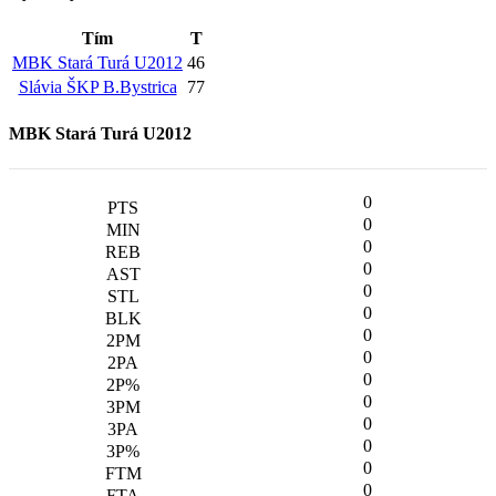
Tím
T
MBK Stará Turá U2012
46
Slávia ŠKP B.Bystrica
77
MBK Stará Turá U2012
0
0
0
0
0
0
0
0
0
0
0
0
0
0