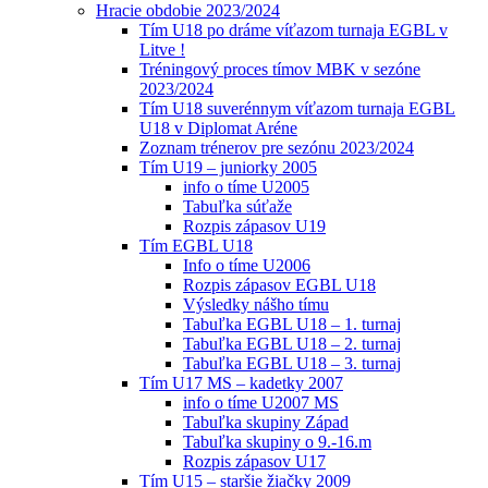
Hracie obdobie 2023/2024
Tím U18 po dráme víťazom turnaja EGBL v
Litve !
Tréningový proces tímov MBK v sezóne
2023/2024
Tím U18 suverénnym víťazom turnaja EGBL
U18 v Diplomat Aréne
Zoznam trénerov pre sezónu 2023/2024
Tím U19 – juniorky 2005
info o tíme U2005
Tabuľka súťaže
Rozpis zápasov U19
Tím EGBL U18
Info o tíme U2006
Rozpis zápasov EGBL U18
Výsledky nášho tímu
Tabuľka EGBL U18 – 1. turnaj
Tabuľka EGBL U18 – 2. turnaj
Tabuľka EGBL U18 – 3. turnaj
Tím U17 MS – kadetky 2007
info o tíme U2007 MS
Tabuľka skupiny Západ
Tabuľka skupiny o 9.-16.m
Rozpis zápasov U17
Tím U15 – staršie žiačky 2009