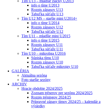
Tím U13 – mladšie žiačky U2013
info o tíme U2013
Rozpis zápasov U13
Tabuľka súťaže U13
Tím U12 MS – staršie mini U2014+
info o tíme U2014
Rozpis zápasov U12
Tabuľka súťaže U12
Tím U11 – mladšie mini U2015
info o tíme U2015
Rozpis zápasov U11
Tabuľka súťaže U11
Tím U10 – mikroliga U2016
Súpiska tímu U10
Rozpis zápasov U10
Tabuľka súťaže mikroigy U10
GALÉRIA
Aktuálna sezóna
Foto staršie sezóny
ARCHIV
Hracie obdobie 2024/2025
Zoznam trénerov pre sezónu 2024/2025
Rozpis tréningov 2024/25
Prípravné zápasy tímov 2024/25 – kalendár a
výsledky