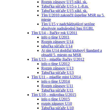
Rozpis zápasov U15 zákl. sk.
Tabuľka súťaže U15 o 1.-8.m.
Tabuľka súťaže U15 zákl. sk.
Tím U2010 zakončil úspešne MSR na 5.
mieste
Tím U15 v nadchádzajúcej sezóne
absolvuje nadnárodnú ligu EGBL
Tím U14 – žiačky rok U2011
info o tíme U2011
Rozpis zápasov U14
tabuľka súťaže U14
Aj tím U14 dodržal klubový štandard a
obsadil 5. miesto na MSR
Tím U13 – mladšie žiačky U2012
info o tíme U2012
Rozpis zápasov U13
Tabuľka súťaže U13
Tím U11 – mladšie mini U2014
info o tíme U2014
Rozpis zápasov U11
Tabuľka súťaže U11
Tím U10 – mikroliga U2015
info o tíme U2015
rozpis zápasov U10
Tabuľka súťaže U10