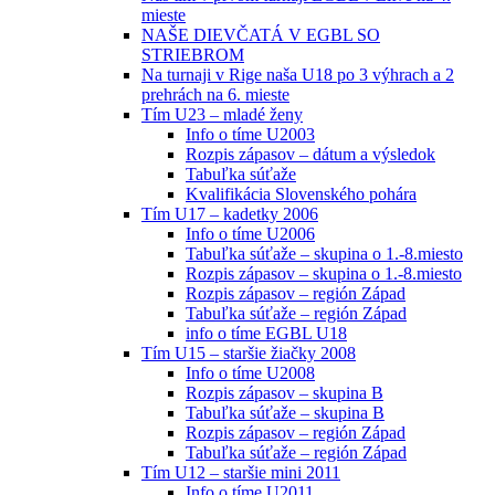
mieste
NAŠE DIEVČATÁ V EGBL SO
STRIEBROM
Na turnaji v Rige naša U18 po 3 výhrach a 2
prehrách na 6. mieste
Tím U23 – mladé ženy
Info o tíme U2003
Rozpis zápasov – dátum a výsledok
Tabuľka súťaže
Kvalifikácia Slovenského pohára
Tím U17 – kadetky 2006
Info o tíme U2006
Tabuľka súťaže – skupina o 1.-8.miesto
Rozpis zápasov – skupina o 1.-8.miesto
Rozpis zápasov – región Západ
Tabuľka súťaže – región Západ
info o tíme EGBL U18
Tím U15 – staršie žiačky 2008
Info o tíme U2008
Rozpis zápasov – skupina B
Tabuľka súťaže – skupina B
Rozpis zápasov – región Západ
Tabuľka súťaže – región Západ
Tím U12 – staršie mini 2011
Info o tíme U2011