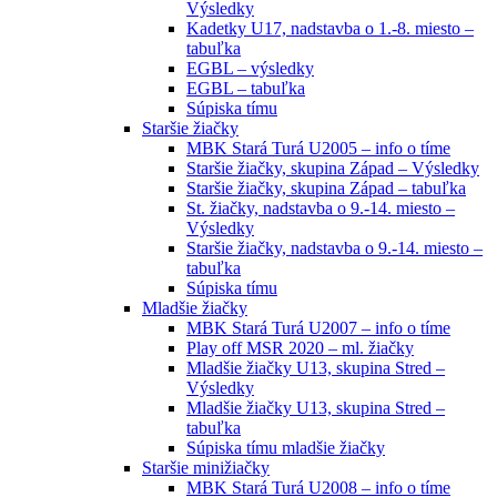
Výsledky
Kadetky U17, nadstavba o 1.-8. miesto –
tabuľka
EGBL – výsledky
EGBL – tabuľka
Súpiska tímu
Staršie žiačky
MBK Stará Turá U2005 – info o tíme
Staršie žiačky, skupina Západ – Výsledky
Staršie žiačky, skupina Západ – tabuľka
St. žiačky, nadstavba o 9.-14. miesto –
Výsledky
Staršie žiačky, nadstavba o 9.-14. miesto –
tabuľka
Súpiska tímu
Mladšie žiačky
MBK Stará Turá U2007 – info o tíme
Play off MSR 2020 – ml. žiačky
Mladšie žiačky U13, skupina Stred –
Výsledky
Mladšie žiačky U13, skupina Stred –
tabuľka
Súpiska tímu mladšie žiačky
Staršie minižiačky
MBK Stará Turá U2008 – info o tíme