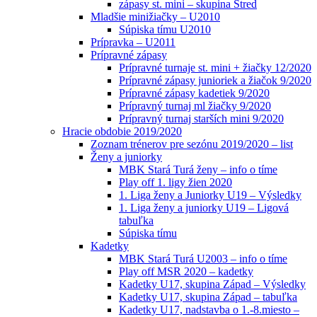
zápasy st. mini – skupina Stred
Mladšie minižiačky – U2010
Súpiska tímu U2010
Prípravka – U2011
Prípravné zápasy
Prípravné turnaje st. mini + žiačky 12/2020
Prípravné zápasy junioriek a žiačok 9/2020
Prípravné zápasy kadetiek 9/2020
Prípravný turnaj ml žiačky 9/2020
Prípravný turnaj starších mini 9/2020
Hracie obdobie 2019/2020
Zoznam trénerov pre sezónu 2019/2020 – list
Ženy a juniorky
MBK Stará Turá ženy – info o tíme
Play off 1. ligy žien 2020
1. Liga ženy a Juniorky U19 – Výsledky
1. Liga ženy a juniorky U19 – Ligová
tabuľka
Súpiska tímu
Kadetky
MBK Stará Turá U2003 – info o tíme
Play off MSR 2020 – kadetky
Kadetky U17, skupina Západ – Výsledky
Kadetky U17, skupina Západ – tabuľka
Kadetky U17, nadstavba o 1.-8.miesto –