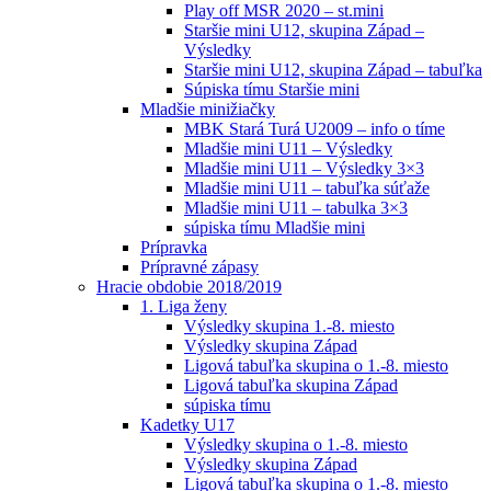
Play off MSR 2020 – st.mini
Staršie mini U12, skupina Západ –
Výsledky
Staršie mini U12, skupina Západ – tabuľka
Súpiska tímu Staršie mini
Mladšie minižiačky
MBK Stará Turá U2009 – info o tíme
Mladšie mini U11 – Výsledky
Mladšie mini U11 – Výsledky 3×3
Mladšie mini U11 – tabuľka súťaže
Mladšie mini U11 – tabulka 3×3
súpiska tímu Mladšie mini
Prípravka
Prípravné zápasy
Hracie obdobie 2018/2019
1. Liga ženy
Výsledky skupina 1.-8. miesto
Výsledky skupina Západ
Ligová tabuľka skupina o 1.-8. miesto
Ligová tabuľka skupina Západ
súpiska tímu
Kadetky U17
Výsledky skupina o 1.-8. miesto
Výsledky skupina Západ
Ligová tabuľka skupina o 1.-8. miesto