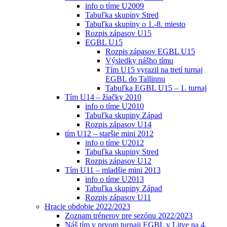
info o tíme U2009
Tabuľka skupiny Stred
Tabuľka skupiny o 1.-8. miesto
Rozpis zápasov U15
EGBL U15
Rozpis zápasov EGBL U15
Výsledky nášho tímu
Tím U15 vyrazil na tretí turnaj
EGBL do Tallinnu
Tabuľka EGBL U15 – 1. turnaj
Tím U14 – žiačky 2010
info o tíme U2010
Tabuľka skupiny Západ
Rozpis zápasov U14
tím U12 – staršie mini 2012
info o tíme U2012
Tabuľka skupiny Stred
Rozpis zápasov U12
Tím U11 – mladšie mini 2013
info o tíme U2013
Tabuľka skupiny Západ
Rozpis zápasov U11
Hracie obdobie 2022/2023
Zoznam trénerov pre sezónu 2022/2023
Náš tím v prvom turnaji EGBL v Litve na 4.