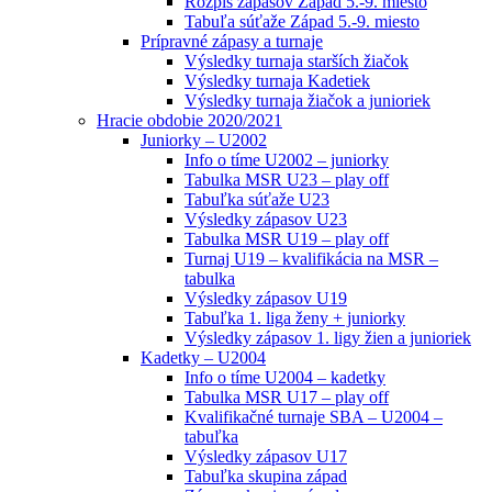
Rozpis zápasov Západ 5.-9. miesto
Tabuľa súťaže Západ 5.-9. miesto
Prípravné zápasy a turnaje
Výsledky turnaja starších žiačok
Výsledky turnaja Kadetiek
Výsledky turnaja žiačok a junioriek
Hracie obdobie 2020/2021
Juniorky – U2002
Info o tíme U2002 – juniorky
Tabulka MSR U23 – play off
Tabuľka súťaže U23
Výsledky zápasov U23
Tabulka MSR U19 – play off
Turnaj U19 – kvalifikácia na MSR –
tabulka
Výsledky zápasov U19
Tabuľka 1. liga ženy + juniorky
Výsledky zápasov 1. ligy žien a junioriek
Kadetky – U2004
Info o tíme U2004 – kadetky
Tabulka MSR U17 – play off
Kvalifikačné turnaje SBA – U2004 –
tabuľka
Výsledky zápasov U17
Tabuľka skupina západ