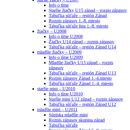
Info o tíme
Staršie žiačky U15 západ – rozpis zápasov
Tabuľka súťaže – región Západ
Rozpis zápasov 1.-8. miesto
Tabuľka súťaže liga 1.-8. miesto
žiačky – U2008
Info o tíme U2008
Žiačky U14 západ – rozpis zápasov
Tabuľka súťaže – región Západ U14
mladšie žiačky – U2009
Info o tíme U2009
Mladšie žiačky U13 západ – rozpis
zápasov
Tabuľka súťaže – región Západ U13
Rozpis zápasov Západ 1.-4.miesto
Tabuľka súťaže Západ 1.-4. miesto
staršie mini – U2010
Info o tíme U2010
Staršie mini U12 západ – rozpis zápasov
Tabuľka súťaže – región Západ U12
mladšie mini – U2011
Súpiska mladšie mini
Rozpis zápasov skupina západ
Tabuľka súťaže