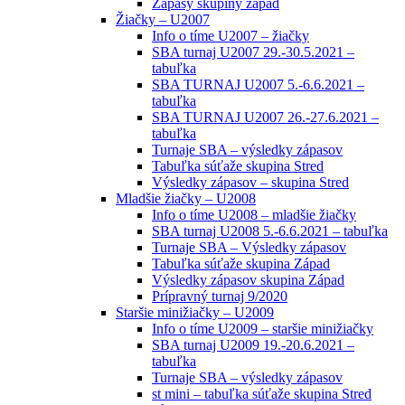
Zápasy skupiny západ
Žiačky – U2007
Info o tíme U2007 – žiačky
SBA turnaj U2007 29.-30.5.2021 –
tabuľka
SBA TURNAJ U2007 5.-6.6.2021 –
tabuľka
SBA TURNAJ U2007 26.-27.6.2021 –
tabuľka
Turnaje SBA – výsledky zápasov
Tabuľka súťaže skupina Stred
Výsledky zápasov – skupina Stred
Mladšie žiačky – U2008
Info o tíme U2008 – mladšie žiačky
SBA turnaj U2008 5.-6.6.2021 – tabuľka
Turnaje SBA – Výsledky zápasov
Tabuľka súťaže skupina Západ
Výsledky zápasov skupina Západ
Prípravný turnaj 9/2020
Staršie minižiačky – U2009
Info o tíme U2009 – staršie minižiačky
SBA turnaj U2009 19.-20.6.2021 –
tabuľka
Turnaje SBA – výsledky zápasov
st mini – tabuľka súťaže skupina Stred