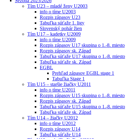
Sezóna 2025/2026
Tím U23 – mladé ženy U2003
info o tíme U2003
Rozpis zápasov U23
Tabuľka súťaže 1. ligy
Slovenský pohár žien
Tím U17 – kadetky U2009
info o tíme U2009
Rozpis zápasov U17 skupina o 1.-8. miesto
Rozpis zápasov sk. Západ
Tabuľka súťaže U17 skupina o 1.-8. miesto
Tabuľka súťaže sk. Západ
EGBL
Prehľad zápasov EGBL stage 1
Tabuľka Stage 1
Tím U15 – staršie žiačky U2011
info o tíme U2011
Rozpis zápasov U15 skupina o 1.-8. miesto
Rozpis zápasov sk. Západ
Tabuľka súťaže U15 skupina o 1.-8. miesto
Tabuľka súťaže sk. Západ
Tím U14 – žiačky U2012
info o tíme U2012
Rozpis zápasov U14
Tabuľka súťaže U14