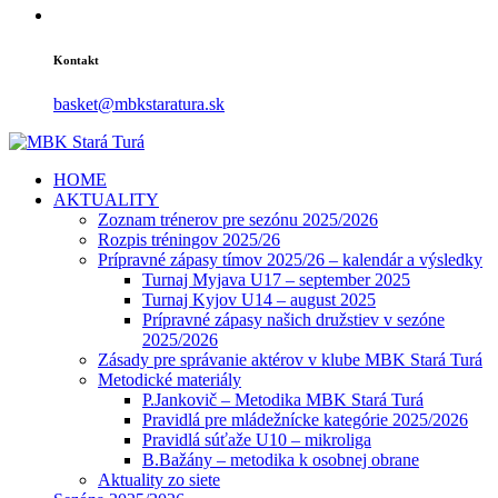
Kontakt
basket@mbkstaratura.sk
HOME
AKTUALITY
Zoznam trénerov pre sezónu 2025/2026
Rozpis tréningov 2025/26
Prípravné zápasy tímov 2025/26 – kalendár a výsledky
Turnaj Myjava U17 – september 2025
Turnaj Kyjov U14 – august 2025
Prípravné zápasy našich družstiev v sezóne
2025/2026
Zásady pre správanie aktérov v klube MBK Stará Turá
Metodické materiály
P.Jankovič – Metodika MBK Stará Turá
Pravidlá pre mládežnícke kategórie 2025/2026
Pravidlá súťaže U10 – mikroliga
B.Bažány – metodika k osobnej obrane
Aktuality zo siete