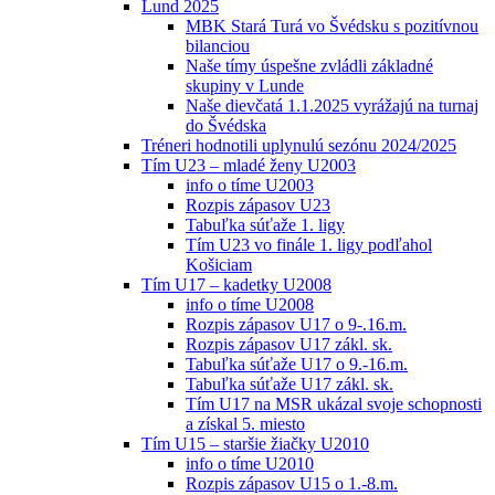
Lund 2025
MBK Stará Turá vo Švédsku s pozitívnou
bilanciou
Naše tímy úspešne zvládli základné
skupiny v Lunde
Naše dievčatá 1.1.2025 vyrážajú na turnaj
do Švédska
Tréneri hodnotili uplynulú sezónu 2024/2025
Tím U23 – mladé ženy U2003
info o tíme U2003
Rozpis zápasov U23
Tabuľka súťaže 1. ligy
Tím U23 vo finále 1. ligy podľahol
Košiciam
Tím U17 – kadetky U2008
info o tíme U2008
Rozpis zápasov U17 o 9-.16.m.
Rozpis zápasov U17 zákl. sk.
Tabuľka súťaže U17 o 9.-16.m.
Tabuľka súťaže U17 zákl. sk.
Tím U17 na MSR ukázal svoje schopnosti
a získal 5. miesto
Tím U15 – staršie žiačky U2010
info o tíme U2010
Rozpis zápasov U15 o 1.-8.m.