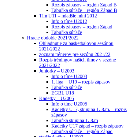
Rozpis zápasov – región Západ B
Tabuľka súťaže – región Západ B
Tím U11 – mladšie mini 2012
Info o tíme U2012
Rozpis zápasov – region Západ
Tabuľka súťaže
Hracie obdobie 2021/2022
Ohliadnutie za basketbalovou sezónou
2021/2022
zoznam trénerov pre sezónu 2021/22
Rozpis tréningov naších tímov v sezóne
2021/2022
Juniorky – U2003
Info o tíme U2003
1. liga + U19 – rozpis zápasov
Tabuľka súťaže
EGBL U18
Kadetky – U2005
Info o tíme U2005
Kadetky U17, skupina 1.-8.m. – rozpis
zápasov
Tabuľka skupina 1.-8.m
Kadetky U17 západ – rozpis zápasov
Tabuľka súťaže – región Západ
staršie žiačky – U2007