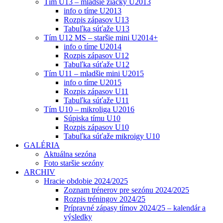
Tím U13 – mladšie žiačky U2013
info o tíme U2013
Rozpis zápasov U13
Tabuľka súťaže U13
Tím U12 MS – staršie mini U2014+
info o tíme U2014
Rozpis zápasov U12
Tabuľka súťaže U12
Tím U11 – mladšie mini U2015
info o tíme U2015
Rozpis zápasov U11
Tabuľka súťaže U11
Tím U10 – mikroliga U2016
Súpiska tímu U10
Rozpis zápasov U10
Tabuľka súťaže mikroigy U10
GALÉRIA
Aktuálna sezóna
Foto staršie sezóny
ARCHIV
Hracie obdobie 2024/2025
Zoznam trénerov pre sezónu 2024/2025
Rozpis tréningov 2024/25
Prípravné zápasy tímov 2024/25 – kalendár a
výsledky