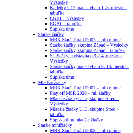
Výsledky
Kadetky U17, nadstavba o 1.-8. miesto –
tabuľka
EGBL – výsledky
EGBL – tabuľka
Súpiska tímu
Staršie žiačky
MBK Stará Turá U2005 – info o tíme
Staršie žiačky, skupina Západ – Výsledky
Staršie žiačky, skupina Západ – tabuľka
St. žiačky, nadstavba o 9.-14. miesto –
Výsledky
Staršie žiačky, nadstavba o 9.-14. miesto –
tabuľka
Súpiska tímu
Mladšie žiačky
MBK Stará Turá U2007 – info o tíme
Play off MSR 2020 – ml. žiačky
Mladšie žiačky U13, skupina Stred –
Výsledky
Mladšie žiačky U13, skupina Stred –
tabuľka
Súpiska tímu mladšie žiačky
Staršie minižiačky
MBK Stará Turá U2008 – info o tíme