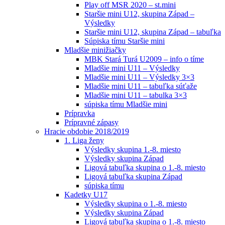
Play off MSR 2020 – st.mini
Staršie mini U12, skupina Západ –
Výsledky
Staršie mini U12, skupina Západ – tabuľka
Súpiska tímu Staršie mini
Mladšie minižiačky
MBK Stará Turá U2009 – info o tíme
Mladšie mini U11 – Výsledky
Mladšie mini U11 – Výsledky 3×3
Mladšie mini U11 – tabuľka súťaže
Mladšie mini U11 – tabulka 3×3
súpiska tímu Mladšie mini
Prípravka
Prípravné zápasy
Hracie obdobie 2018/2019
1. Liga ženy
Výsledky skupina 1.-8. miesto
Výsledky skupina Západ
Ligová tabuľka skupina o 1.-8. miesto
Ligová tabuľka skupina Západ
súpiska tímu
Kadetky U17
Výsledky skupina o 1.-8. miesto
Výsledky skupina Západ
Ligová tabuľka skupina o 1.-8. miesto