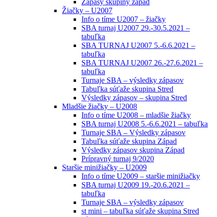
Zápasy skupiny západ
Žiačky – U2007
Info o tíme U2007 – žiačky
SBA turnaj U2007 29.-30.5.2021 –
tabuľka
SBA TURNAJ U2007 5.-6.6.2021 –
tabuľka
SBA TURNAJ U2007 26.-27.6.2021 –
tabuľka
Turnaje SBA – výsledky zápasov
Tabuľka súťaže skupina Stred
Výsledky zápasov – skupina Stred
Mladšie žiačky – U2008
Info o tíme U2008 – mladšie žiačky
SBA turnaj U2008 5.-6.6.2021 – tabuľka
Turnaje SBA – Výsledky zápasov
Tabuľka súťaže skupina Západ
Výsledky zápasov skupina Západ
Prípravný turnaj 9/2020
Staršie minižiačky – U2009
Info o tíme U2009 – staršie minižiačky
SBA turnaj U2009 19.-20.6.2021 –
tabuľka
Turnaje SBA – výsledky zápasov
st mini – tabuľka súťaže skupina Stred