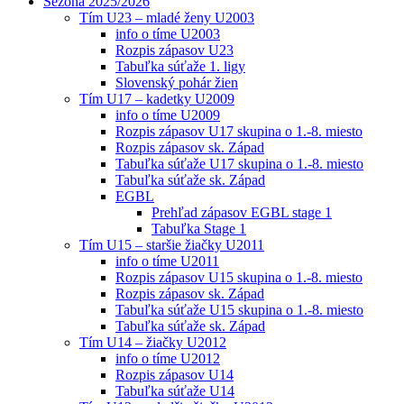
Sezóna 2025/2026
Tím U23 – mladé ženy U2003
info o tíme U2003
Rozpis zápasov U23
Tabuľka súťaže 1. ligy
Slovenský pohár žien
Tím U17 – kadetky U2009
info o tíme U2009
Rozpis zápasov U17 skupina o 1.-8. miesto
Rozpis zápasov sk. Západ
Tabuľka súťaže U17 skupina o 1.-8. miesto
Tabuľka súťaže sk. Západ
EGBL
Prehľad zápasov EGBL stage 1
Tabuľka Stage 1
Tím U15 – staršie žiačky U2011
info o tíme U2011
Rozpis zápasov U15 skupina o 1.-8. miesto
Rozpis zápasov sk. Západ
Tabuľka súťaže U15 skupina o 1.-8. miesto
Tabuľka súťaže sk. Západ
Tím U14 – žiačky U2012
info o tíme U2012
Rozpis zápasov U14
Tabuľka súťaže U14