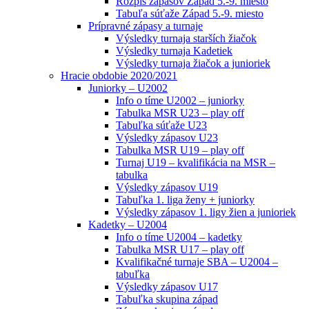
Rozpis zápasov Západ 5.-9. miesto
Tabuľa súťaže Západ 5.-9. miesto
Prípravné zápasy a turnaje
Výsledky turnaja starších žiačok
Výsledky turnaja Kadetiek
Výsledky turnaja žiačok a junioriek
Hracie obdobie 2020/2021
Juniorky – U2002
Info o tíme U2002 – juniorky
Tabulka MSR U23 – play off
Tabuľka súťaže U23
Výsledky zápasov U23
Tabulka MSR U19 – play off
Turnaj U19 – kvalifikácia na MSR –
tabulka
Výsledky zápasov U19
Tabuľka 1. liga ženy + juniorky
Výsledky zápasov 1. ligy žien a junioriek
Kadetky – U2004
Info o tíme U2004 – kadetky
Tabulka MSR U17 – play off
Kvalifikačné turnaje SBA – U2004 –
tabuľka
Výsledky zápasov U17
Tabuľka skupina západ