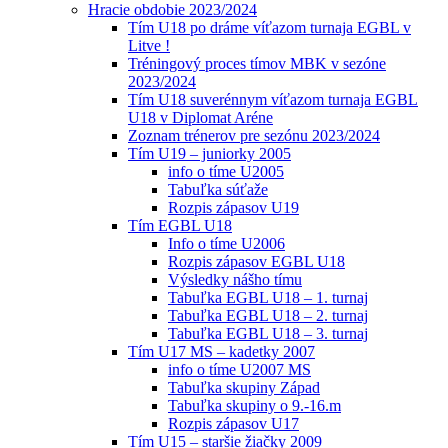
Hracie obdobie 2023/2024
Tím U18 po dráme víťazom turnaja EGBL v
Litve !
Tréningový proces tímov MBK v sezóne
2023/2024
Tím U18 suverénnym víťazom turnaja EGBL
U18 v Diplomat Aréne
Zoznam trénerov pre sezónu 2023/2024
Tím U19 – juniorky 2005
info o tíme U2005
Tabuľka súťaže
Rozpis zápasov U19
Tím EGBL U18
Info o tíme U2006
Rozpis zápasov EGBL U18
Výsledky nášho tímu
Tabuľka EGBL U18 – 1. turnaj
Tabuľka EGBL U18 – 2. turnaj
Tabuľka EGBL U18 – 3. turnaj
Tím U17 MS – kadetky 2007
info o tíme U2007 MS
Tabuľka skupiny Západ
Tabuľka skupiny o 9.-16.m
Rozpis zápasov U17
Tím U15 – staršie žiačky 2009