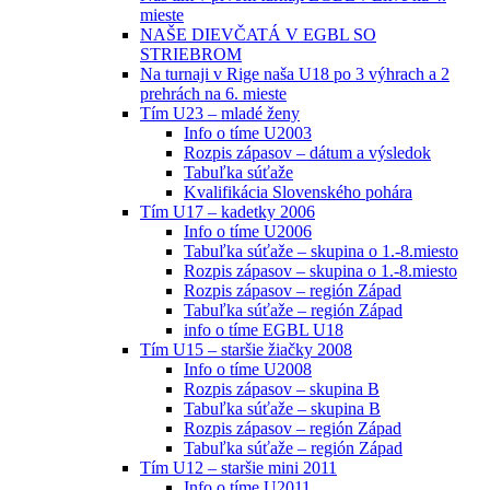
mieste
NAŠE DIEVČATÁ V EGBL SO
STRIEBROM
Na turnaji v Rige naša U18 po 3 výhrach a 2
prehrách na 6. mieste
Tím U23 – mladé ženy
Info o tíme U2003
Rozpis zápasov – dátum a výsledok
Tabuľka súťaže
Kvalifikácia Slovenského pohára
Tím U17 – kadetky 2006
Info o tíme U2006
Tabuľka súťaže – skupina o 1.-8.miesto
Rozpis zápasov – skupina o 1.-8.miesto
Rozpis zápasov – región Západ
Tabuľka súťaže – región Západ
info o tíme EGBL U18
Tím U15 – staršie žiačky 2008
Info o tíme U2008
Rozpis zápasov – skupina B
Tabuľka súťaže – skupina B
Rozpis zápasov – región Západ
Tabuľka súťaže – región Západ
Tím U12 – staršie mini 2011
Info o tíme U2011