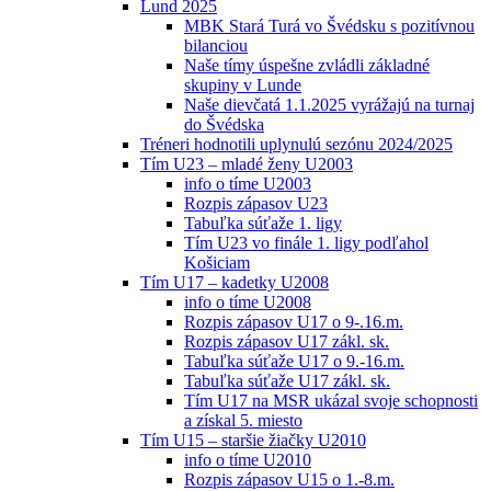
Lund 2025
MBK Stará Turá vo Švédsku s pozitívnou
bilanciou
Naše tímy úspešne zvládli základné
skupiny v Lunde
Naše dievčatá 1.1.2025 vyrážajú na turnaj
do Švédska
Tréneri hodnotili uplynulú sezónu 2024/2025
Tím U23 – mladé ženy U2003
info o tíme U2003
Rozpis zápasov U23
Tabuľka súťaže 1. ligy
Tím U23 vo finále 1. ligy podľahol
Košiciam
Tím U17 – kadetky U2008
info o tíme U2008
Rozpis zápasov U17 o 9-.16.m.
Rozpis zápasov U17 zákl. sk.
Tabuľka súťaže U17 o 9.-16.m.
Tabuľka súťaže U17 zákl. sk.
Tím U17 na MSR ukázal svoje schopnosti
a získal 5. miesto
Tím U15 – staršie žiačky U2010
info o tíme U2010
Rozpis zápasov U15 o 1.-8.m.