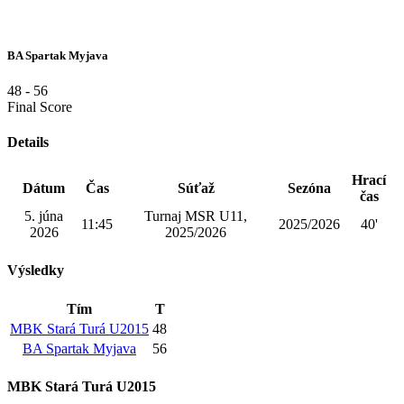
BA Spartak Myjava
48
-
56
Final Score
Details
Hrací
Dátum
Čas
Súťaž
Sezóna
čas
5. júna
Turnaj MSR U11,
11:45
2025/2026
40'
2026
2025/2026
Výsledky
Tím
T
MBK Stará Turá U2015
48
BA Spartak Myjava
56
MBK Stará Turá U2015