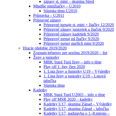
zápasy st. mini – skupina Stred
Mladšie minižiačky – U2010
Súpiska tímu U2010
Prípravka – U2011
Prípravné zápasy
Prípravné turnaje st. mini + žiačky 12/2020
Prípravné zápasy junioriek a žiačok 9/2020
Prípravné zápasy kadetiek 9/2020
Prípravný turnaj ml žiačky 9/2020
Prípravný turnaj starších mini 9/2020
Hracie obdobie 2019/2020
Zoznam trénerov pre sezónu 2019/2020 – list
Ženy a juniorky
MBK Stará Turá ženy – info o tíme
Play off 1. ligy žien 2020
1. Liga ženy a Juniorky U19 – Výsledky
1. Liga ženy a juniorky U19 – Ligová
tabuľka
Súpiska tímu
Kadetky
MBK Stará Turá U2003 – info o tíme
Play off MSR 2020 – kadetky
Kadetky U17, skupina Západ – Výsledky
Kadetky U17, skupina Západ – tabuľka
Kadetky U17, nadstavba o 1.-8.miesto –