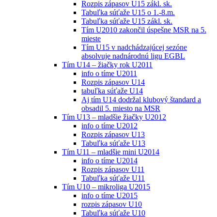
Rozpis zápasov U15 zákl. sk.
Tabuľka súťaže U15 o 1.-8.m.
Tabuľka súťaže U15 zákl. sk.
Tím U2010 zakončil úspešne MSR na 5.
mieste
Tím U15 v nadchádzajúcej sezóne
absolvuje nadnárodnú ligu EGBL
Tím U14 – žiačky rok U2011
info o tíme U2011
Rozpis zápasov U14
tabuľka súťaže U14
Aj tím U14 dodržal klubový štandard a
obsadil 5. miesto na MSR
Tím U13 – mladšie žiačky U2012
info o tíme U2012
Rozpis zápasov U13
Tabuľka súťaže U13
Tím U11 – mladšie mini U2014
info o tíme U2014
Rozpis zápasov U11
Tabuľka súťaže U11
Tím U10 – mikroliga U2015
info o tíme U2015
rozpis zápasov U10
Tabuľka súťaže U10