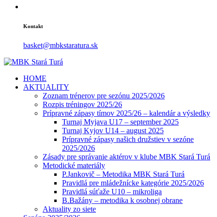
Kontakt
basket@mbkstaratura.sk
HOME
AKTUALITY
Zoznam trénerov pre sezónu 2025/2026
Rozpis tréningov 2025/26
Prípravné zápasy tímov 2025/26 – kalendár a výsledky
Turnaj Myjava U17 – september 2025
Turnaj Kyjov U14 – august 2025
Prípravné zápasy našich družstiev v sezóne
2025/2026
Zásady pre správanie aktérov v klube MBK Stará Turá
Metodické materiály
P.Jankovič – Metodika MBK Stará Turá
Pravidlá pre mládežnícke kategórie 2025/2026
Pravidlá súťaže U10 – mikroliga
B.Bažány – metodika k osobnej obrane
Aktuality zo siete