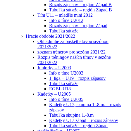
Rozpis zápasov – región Západ B
Tabuľka súťaže – región Západ B
Tím U11 – mladšie mini 2012
Info o tíme U2012
Rozpis zápasov – region Západ
Tabuľka súťaže
Hracie obdobie 2021/2022
Ohliadnutie za basketbalovou sezónou
2021/2022
zoznam trénerov pre sezónu 2021/22
Rozpis tréningov naších tímov v sezóne
2021/2022
Juniorky – U2003
Info o tíme U2003
1. liga + U19 – rozpis zápasov
Tabuľka súťaže
EGBL U18
Kadetky – U2005
Info o tíme U2005
Kadetky U17, skupina 1.-8.m. – rozpis
zápasov
Tabuľka skupina 1.-8.m
Kadetky U17 západ – rozpis zápasov
Tabuľka súťaže – región Západ
staršie žiačky – U2007