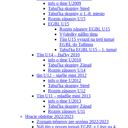
info o tíme U2009
Tabuľka skupiny Stred
Tabuľka skupiny o 1.-8. miesto
Rozpis zápasov U15
EGBL U15
Rozpis zápasov EGBL U15
Výsledky nášho tímu
Tím U15 vyrazil na tretí turnaj
EGBL do Tallinnu
Tabuľka EGBL U15 – 1. turnaj
Tím U14 – žiačky 2010
info o tíme U2010
Tabuľka skupiny Západ
Rozpis zápasov U14
tím U12 – staršie mini 2012
info o tíme U2012
Tabuľka skupiny Stred
Rozpis zápasov U12
Tím U11 – mladšie mini 2013
info o tíme U2013
Tabuľka skupiny Západ
Rozpis zápasov U11
Hracie obdobie 2022/2023
Zoznam trénerov pre sezónu 2022/2023
Náš tím v prvom turnaji EGBL v Litve na 4.