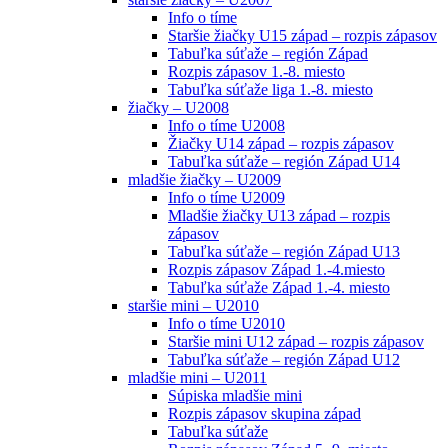
Info o tíme
Staršie žiačky U15 západ – rozpis zápasov
Tabuľka súťaže – región Západ
Rozpis zápasov 1.-8. miesto
Tabuľka súťaže liga 1.-8. miesto
žiačky – U2008
Info o tíme U2008
Žiačky U14 západ – rozpis zápasov
Tabuľka súťaže – región Západ U14
mladšie žiačky – U2009
Info o tíme U2009
Mladšie žiačky U13 západ – rozpis
zápasov
Tabuľka súťaže – región Západ U13
Rozpis zápasov Západ 1.-4.miesto
Tabuľka súťaže Západ 1.-4. miesto
staršie mini – U2010
Info o tíme U2010
Staršie mini U12 západ – rozpis zápasov
Tabuľka súťaže – región Západ U12
mladšie mini – U2011
Súpiska mladšie mini
Rozpis zápasov skupina západ
Tabuľka súťaže