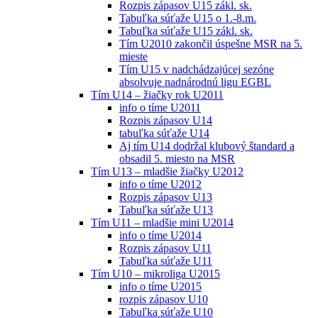
Rozpis zápasov U15 zákl. sk.
Tabuľka súťaže U15 o 1.-8.m.
Tabuľka súťaže U15 zákl. sk.
Tím U2010 zakončil úspešne MSR na 5.
mieste
Tím U15 v nadchádzajúcej sezóne
absolvuje nadnárodnú ligu EGBL
Tím U14 – žiačky rok U2011
info o tíme U2011
Rozpis zápasov U14
tabuľka súťaže U14
Aj tím U14 dodržal klubový štandard a
obsadil 5. miesto na MSR
Tím U13 – mladšie žiačky U2012
info o tíme U2012
Rozpis zápasov U13
Tabuľka súťaže U13
Tím U11 – mladšie mini U2014
info o tíme U2014
Rozpis zápasov U11
Tabuľka súťaže U11
Tím U10 – mikroliga U2015
info o tíme U2015
rozpis zápasov U10
Tabuľka súťaže U10