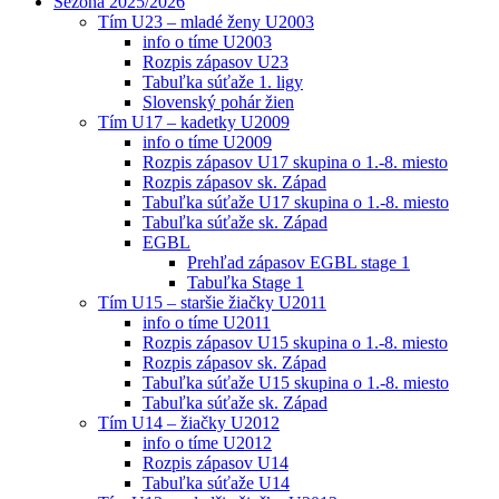
Sezóna 2025/2026
Tím U23 – mladé ženy U2003
info o tíme U2003
Rozpis zápasov U23
Tabuľka súťaže 1. ligy
Slovenský pohár žien
Tím U17 – kadetky U2009
info o tíme U2009
Rozpis zápasov U17 skupina o 1.-8. miesto
Rozpis zápasov sk. Západ
Tabuľka súťaže U17 skupina o 1.-8. miesto
Tabuľka súťaže sk. Západ
EGBL
Prehľad zápasov EGBL stage 1
Tabuľka Stage 1
Tím U15 – staršie žiačky U2011
info o tíme U2011
Rozpis zápasov U15 skupina o 1.-8. miesto
Rozpis zápasov sk. Západ
Tabuľka súťaže U15 skupina o 1.-8. miesto
Tabuľka súťaže sk. Západ
Tím U14 – žiačky U2012
info o tíme U2012
Rozpis zápasov U14
Tabuľka súťaže U14