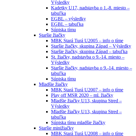
Výsledky
Kadetky U17, nadstavba o 1.-8. miesto –
tabuľka
EGBL – výsledky
EGBL – tabuľka
Súpiska tímu
Staršie žiačky
MBK Stará Turá U2005 – info o tíme
Staršie žiačky, skupina Západ – Výsledky
Staršie žiačky, skupina Západ – tabuľka
St. žiačky, nadstavba o 9.-14. miesto –
Výsledky
Staršie žiačky, nadstavba o 9.-14. miesto –
tabuľka
Súpiska tímu
Mladšie žiačky
MBK Stará Turá U2007 – info o tíme
Play off MSR 2020 – ml. žiačky
Mladšie žiačky U13, skupina Stred –
Výsledky
Mladšie žiačky U13, skupina Stred –
tabuľka
Súpiska tímu mladšie žiačky
Staršie minižiačky
MBK Stará Turá U2008 – info o tíme