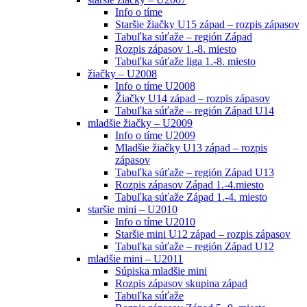
Info o tíme
Staršie žiačky U15 západ – rozpis zápasov
Tabuľka súťaže – región Západ
Rozpis zápasov 1.-8. miesto
Tabuľka súťaže liga 1.-8. miesto
žiačky – U2008
Info o tíme U2008
Žiačky U14 západ – rozpis zápasov
Tabuľka súťaže – región Západ U14
mladšie žiačky – U2009
Info o tíme U2009
Mladšie žiačky U13 západ – rozpis
zápasov
Tabuľka súťaže – región Západ U13
Rozpis zápasov Západ 1.-4.miesto
Tabuľka súťaže Západ 1.-4. miesto
staršie mini – U2010
Info o tíme U2010
Staršie mini U12 západ – rozpis zápasov
Tabuľka súťaže – región Západ U12
mladšie mini – U2011
Súpiska mladšie mini
Rozpis zápasov skupina západ
Tabuľka súťaže