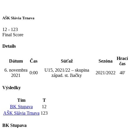
AŠK Slávia Trnava
12
-
123
Final Score
Details
Hrací
Dátum
Čas
Súťaž
Sezóna
čas
6. novembra
U15, 2021/22 – skupina
0:00
2021/2022
40'
2021
západ. st. žiačky
Výsledky
Tím
T
BK Stupava
12
AŠK Slávia Trnava
123
BK Stupava