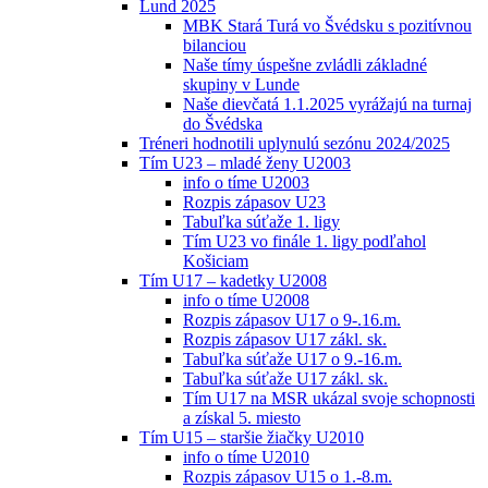
Lund 2025
MBK Stará Turá vo Švédsku s pozitívnou
bilanciou
Naše tímy úspešne zvládli základné
skupiny v Lunde
Naše dievčatá 1.1.2025 vyrážajú na turnaj
do Švédska
Tréneri hodnotili uplynulú sezónu 2024/2025
Tím U23 – mladé ženy U2003
info o tíme U2003
Rozpis zápasov U23
Tabuľka súťaže 1. ligy
Tím U23 vo finále 1. ligy podľahol
Košiciam
Tím U17 – kadetky U2008
info o tíme U2008
Rozpis zápasov U17 o 9-.16.m.
Rozpis zápasov U17 zákl. sk.
Tabuľka súťaže U17 o 9.-16.m.
Tabuľka súťaže U17 zákl. sk.
Tím U17 na MSR ukázal svoje schopnosti
a získal 5. miesto
Tím U15 – staršie žiačky U2010
info o tíme U2010
Rozpis zápasov U15 o 1.-8.m.