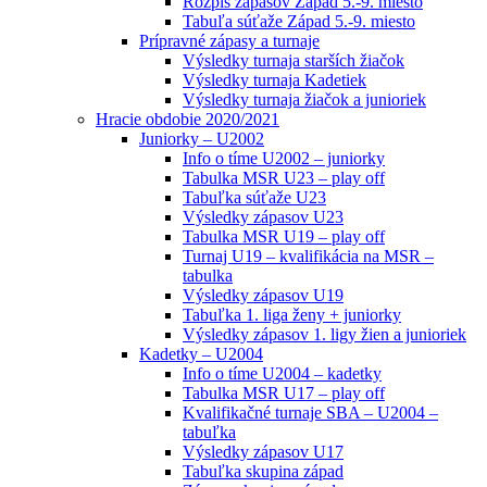
Rozpis zápasov Západ 5.-9. miesto
Tabuľa súťaže Západ 5.-9. miesto
Prípravné zápasy a turnaje
Výsledky turnaja starších žiačok
Výsledky turnaja Kadetiek
Výsledky turnaja žiačok a junioriek
Hracie obdobie 2020/2021
Juniorky – U2002
Info o tíme U2002 – juniorky
Tabulka MSR U23 – play off
Tabuľka súťaže U23
Výsledky zápasov U23
Tabulka MSR U19 – play off
Turnaj U19 – kvalifikácia na MSR –
tabulka
Výsledky zápasov U19
Tabuľka 1. liga ženy + juniorky
Výsledky zápasov 1. ligy žien a junioriek
Kadetky – U2004
Info o tíme U2004 – kadetky
Tabulka MSR U17 – play off
Kvalifikačné turnaje SBA – U2004 –
tabuľka
Výsledky zápasov U17
Tabuľka skupina západ