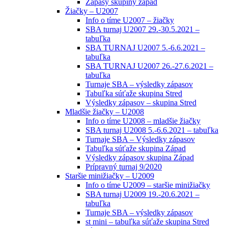
Zápasy skupiny západ
Žiačky – U2007
Info o tíme U2007 – žiačky
SBA turnaj U2007 29.-30.5.2021 –
tabuľka
SBA TURNAJ U2007 5.-6.6.2021 –
tabuľka
SBA TURNAJ U2007 26.-27.6.2021 –
tabuľka
Turnaje SBA – výsledky zápasov
Tabuľka súťaže skupina Stred
Výsledky zápasov – skupina Stred
Mladšie žiačky – U2008
Info o tíme U2008 – mladšie žiačky
SBA turnaj U2008 5.-6.6.2021 – tabuľka
Turnaje SBA – Výsledky zápasov
Tabuľka súťaže skupina Západ
Výsledky zápasov skupina Západ
Prípravný turnaj 9/2020
Staršie minižiačky – U2009
Info o tíme U2009 – staršie minižiačky
SBA turnaj U2009 19.-20.6.2021 –
tabuľka
Turnaje SBA – výsledky zápasov
st mini – tabuľka súťaže skupina Stred