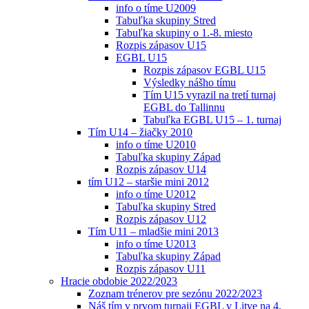
info o tíme U2009
Tabuľka skupiny Stred
Tabuľka skupiny o 1.-8. miesto
Rozpis zápasov U15
EGBL U15
Rozpis zápasov EGBL U15
Výsledky nášho tímu
Tím U15 vyrazil na tretí turnaj
EGBL do Tallinnu
Tabuľka EGBL U15 – 1. turnaj
Tím U14 – žiačky 2010
info o tíme U2010
Tabuľka skupiny Západ
Rozpis zápasov U14
tím U12 – staršie mini 2012
info o tíme U2012
Tabuľka skupiny Stred
Rozpis zápasov U12
Tím U11 – mladšie mini 2013
info o tíme U2013
Tabuľka skupiny Západ
Rozpis zápasov U11
Hracie obdobie 2022/2023
Zoznam trénerov pre sezónu 2022/2023
Náš tím v prvom turnaji EGBL v Litve na 4.