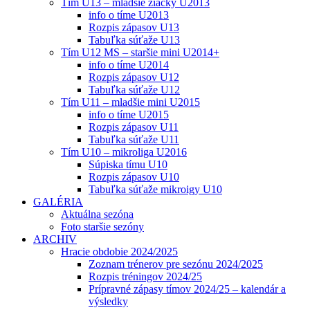
Tím U13 – mladšie žiačky U2013
info o tíme U2013
Rozpis zápasov U13
Tabuľka súťaže U13
Tím U12 MS – staršie mini U2014+
info o tíme U2014
Rozpis zápasov U12
Tabuľka súťaže U12
Tím U11 – mladšie mini U2015
info o tíme U2015
Rozpis zápasov U11
Tabuľka súťaže U11
Tím U10 – mikroliga U2016
Súpiska tímu U10
Rozpis zápasov U10
Tabuľka súťaže mikroigy U10
GALÉRIA
Aktuálna sezóna
Foto staršie sezóny
ARCHIV
Hracie obdobie 2024/2025
Zoznam trénerov pre sezónu 2024/2025
Rozpis tréningov 2024/25
Prípravné zápasy tímov 2024/25 – kalendár a
výsledky