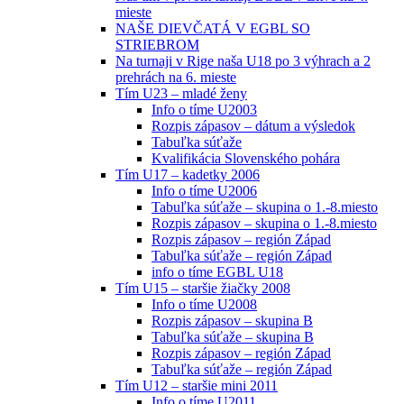
mieste
NAŠE DIEVČATÁ V EGBL SO
STRIEBROM
Na turnaji v Rige naša U18 po 3 výhrach a 2
prehrách na 6. mieste
Tím U23 – mladé ženy
Info o tíme U2003
Rozpis zápasov – dátum a výsledok
Tabuľka súťaže
Kvalifikácia Slovenského pohára
Tím U17 – kadetky 2006
Info o tíme U2006
Tabuľka súťaže – skupina o 1.-8.miesto
Rozpis zápasov – skupina o 1.-8.miesto
Rozpis zápasov – región Západ
Tabuľka súťaže – región Západ
info o tíme EGBL U18
Tím U15 – staršie žiačky 2008
Info o tíme U2008
Rozpis zápasov – skupina B
Tabuľka súťaže – skupina B
Rozpis zápasov – región Západ
Tabuľka súťaže – región Západ
Tím U12 – staršie mini 2011
Info o tíme U2011