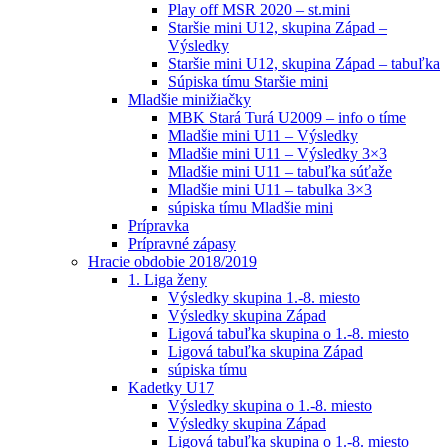
Play off MSR 2020 – st.mini
Staršie mini U12, skupina Západ –
Výsledky
Staršie mini U12, skupina Západ – tabuľka
Súpiska tímu Staršie mini
Mladšie minižiačky
MBK Stará Turá U2009 – info o tíme
Mladšie mini U11 – Výsledky
Mladšie mini U11 – Výsledky 3×3
Mladšie mini U11 – tabuľka súťaže
Mladšie mini U11 – tabulka 3×3
súpiska tímu Mladšie mini
Prípravka
Prípravné zápasy
Hracie obdobie 2018/2019
1. Liga ženy
Výsledky skupina 1.-8. miesto
Výsledky skupina Západ
Ligová tabuľka skupina o 1.-8. miesto
Ligová tabuľka skupina Západ
súpiska tímu
Kadetky U17
Výsledky skupina o 1.-8. miesto
Výsledky skupina Západ
Ligová tabuľka skupina o 1.-8. miesto