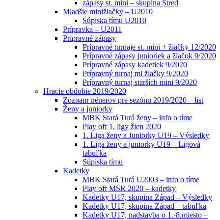
zápasy st. mini – skupina Stred
Mladšie minižiačky – U2010
Súpiska tímu U2010
Prípravka – U2011
Prípravné zápasy
Prípravné turnaje st. mini + žiačky 12/2020
Prípravné zápasy junioriek a žiačok 9/2020
Prípravné zápasy kadetiek 9/2020
Prípravný turnaj ml žiačky 9/2020
Prípravný turnaj starších mini 9/2020
Hracie obdobie 2019/2020
Zoznam trénerov pre sezónu 2019/2020 – list
Ženy a juniorky
MBK Stará Turá ženy – info o tíme
Play off 1. ligy žien 2020
1. Liga ženy a Juniorky U19 – Výsledky
1. Liga ženy a juniorky U19 – Ligová
tabuľka
Súpiska tímu
Kadetky
MBK Stará Turá U2003 – info o tíme
Play off MSR 2020 – kadetky
Kadetky U17, skupina Západ – Výsledky
Kadetky U17, skupina Západ – tabuľka
Kadetky U17, nadstavba o 1.-8.miesto –