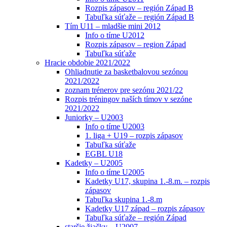
Rozpis zápasov – región Západ B
Tabuľka súťaže – región Západ B
Tím U11 – mladšie mini 2012
Info o tíme U2012
Rozpis zápasov – region Západ
Tabuľka súťaže
Hracie obdobie 2021/2022
Ohliadnutie za basketbalovou sezónou
2021/2022
zoznam trénerov pre sezónu 2021/22
Rozpis tréningov naších tímov v sezóne
2021/2022
Juniorky – U2003
Info o tíme U2003
1. liga + U19 – rozpis zápasov
Tabuľka súťaže
EGBL U18
Kadetky – U2005
Info o tíme U2005
Kadetky U17, skupina 1.-8.m. – rozpis
zápasov
Tabuľka skupina 1.-8.m
Kadetky U17 západ – rozpis zápasov
Tabuľka súťaže – región Západ
staršie žiačky – U2007