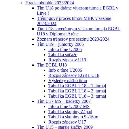
Hracie obdobie 2023/2024
Tím U18 po dráme víťazom turnaja EGBL v
Litve !
Tréningový proces tímov MBK v sezóne
2023/2024
Tím U18 suverénnym víťazom turnaja EGBL
U18 v Diplomat Aréne
Zoznam trénerov pre sezónu 2023/2024
Tím U19 – juniorky 2005
info o tíme U2005
Tabuľka súťaže
Rozpis zápasov U19
Tím EGBL U18
Info o tíme U2006
Rozpis zápasov EGBL U18
Výsledky nášho tímu
Tabuľka EGBL U18 – 1. turnaj
Tabuľka EGBL U18 – 2. turnaj
Tabuľka EGBL U18 – 3. turnaj
Tím U17 MS – kadetky 2007
info o tíme U2007 MS
Tabuľka skupiny Západ
Tabuľka skupiny o 9.-16.m
Rozpis zápasov U17
Tím U15 – staršie žiačky 2009