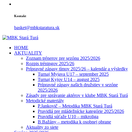
Kontakt
basket@mbkstaratura.sk
HOME
AKTUALITY
Zoznam trénerov pre sezónu 2025/2026
Rozpis tréningov 2025/26
Prípravné zápasy tímov 2025/26 – kalendár a výsledky
Turnaj Myjava U17 – september 2025
Turnaj Kyjov U14 – august 2025
Prípravné zápasy našich družstiev v sezóne
2025/2026
Zásady pre správanie aktérov v klube MBK Stará Turá
Metodické materiály
P.Jankovič – Metodika MBK Stará Turá
Pravidlá pre mládežnícke kategórie 2025/2026
Pravidlá súťaže U10 – mikroliga
B.Bažány – metodika k osobnej obrane
Aktuality zo siete