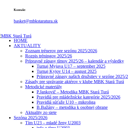
Kontakt
basket@mbkstaratura.sk
HOME
AKTUALITY
Zoznam trénerov pre sezónu 2025/2026
Rozpis tréningov 2025/26
Prípravné zápasy tímov 2025/26 – kalendár a výsledky
Turnaj Myjava U17 – september 2025
Turnaj Kyjov U14 – august 2025
Prípravné zápasy našich družstiev v sezóne 2025/
Zásady pre správanie aktérov v klube MBK Stará Turá
Metodické materiály
P.Jankovič – Metodika MBK Stará Turá
Pravidlá pre mládežnícke kategórie 2025/2026
Pravidlá súťaže U10 – mikroliga
B.Bažány – metodika k osobnej obrane
Aktuality zo siete
Sezóna 2025/2026
Tím U23 – mladé ženy U2003
info o tíme U2003