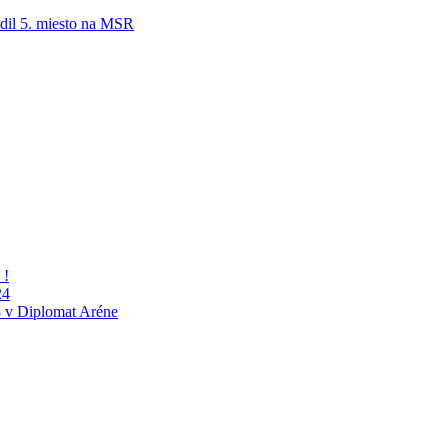
adil 5. miesto na MSR
 !
24
 v Diplomat Aréne