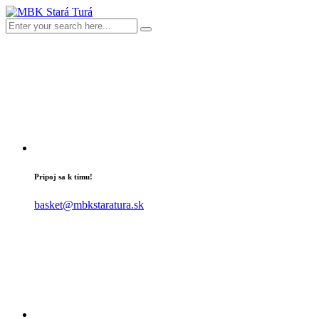
Pripoj sa k tímu!
basket@mbkstaratura.sk