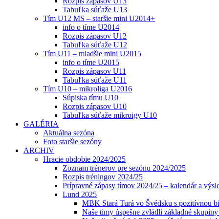
Rozpis zápasov U13
Tabuľka súťaže U13
Tím U12 MS – staršie mini U2014+
info o tíme U2014
Rozpis zápasov U12
Tabuľka súťaže U12
Tím U11 – mladšie mini U2015
info o tíme U2015
Rozpis zápasov U11
Tabuľka súťaže U11
Tím U10 – mikroliga U2016
Súpiska tímu U10
Rozpis zápasov U10
Tabuľka súťaže mikroigy U10
GALÉRIA
Aktuálna sezóna
Foto staršie sezóny
ARCHIV
Hracie obdobie 2024/2025
Zoznam trénerov pre sezónu 2024/2025
Rozpis tréningov 2024/25
Prípravné zápasy tímov 2024/25 – kalendár a výsl
Lund 2025
MBK Stará Turá vo Švédsku s pozitívnou bi
Naše tímy úspešne zvládli základné skupin