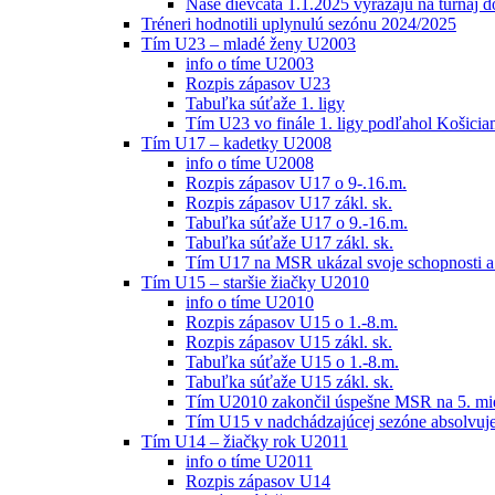
Naše dievčatá 1.1.2025 vyrážajú na turnaj 
Tréneri hodnotili uplynulú sezónu 2024/2025
Tím U23 – mladé ženy U2003
info o tíme U2003
Rozpis zápasov U23
Tabuľka súťaže 1. ligy
Tím U23 vo finále 1. ligy podľahol Košici
Tím U17 – kadetky U2008
info o tíme U2008
Rozpis zápasov U17 o 9-.16.m.
Rozpis zápasov U17 zákl. sk.
Tabuľka súťaže U17 o 9.-16.m.
Tabuľka súťaže U17 zákl. sk.
Tím U17 na MSR ukázal svoje schopnosti a z
Tím U15 – staršie žiačky U2010
info o tíme U2010
Rozpis zápasov U15 o 1.-8.m.
Rozpis zápasov U15 zákl. sk.
Tabuľka súťaže U15 o 1.-8.m.
Tabuľka súťaže U15 zákl. sk.
Tím U2010 zakončil úspešne MSR na 5. mi
Tím U15 v nadchádzajúcej sezóne absolvu
Tím U14 – žiačky rok U2011
info o tíme U2011
Rozpis zápasov U14