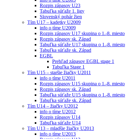
Rozpis zápasov U23
Tabuľka súťaže 1. ligy
Slovenský pohár žien
Tím U17 – kadetky U2009
info o tíme U2009
Rozpis zápasov U17 skupina o 1.-8. miesto
Rozpis zápasov sk. Západ
Tabuľka súťaže U17 skupina o 1.-8. miesto
Tabuľka súťaže sk. Západ
EGBL
Prehľad zápasov EGBL stage 1
Tabuľka Stage 1
Tím U15 – staršie žiačky U2011
info o tíme U2011
Rozpis zápasov U15 skupina o 1.-8. miesto
Rozpis zápasov sk. Západ
Tabuľka súťaže U15 skupina o 1.-8. miesto
Tabuľka súťaže sk. Západ
Tím U14 – žiačky U2012
info o tíme U2012
Rozpis zápasov U14
Tabuľka súťaže U14
Tím U13 – mladšie žiačky U2013
info o tíme U2013