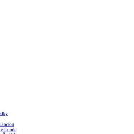
edky
lanciou
y v Lunde