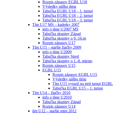
Rozpis zápasov EGBL U18
Výsledky nášho tímu
Tabuľka EGBL U18 – 1. turnaj
Tabuľka EGBL U18 – 2. turnaj
Tabuľka EGBL U18 – 3. turnaj
Tím U17 MS – kadetky 2007
info o tíme U2007 MS
Tabuľka skupiny Západ
Tabuľka skupiny o 9.-16.m
Rozpis zápasov U17
Tím U15 – staršie žiačky 2009
info o tíme U2009
Tabuľka skupiny Stred
Tabuľka skupiny o 1.-8. miesto
Rozpis zápasov U15
EGBL U15
Rozpis zápasov EGBL U15
Výsledky nášho tímu
Tím U15 vyrazil na tretí turnaj EGBL
Tabuľka EGBL U15 – 1. turnaj
Tím U14 – žiačky 2010
info o tíme U2010
Tabuľka skupiny Západ
Rozpis zápasov U14
tím U12 – staršie mini 2012