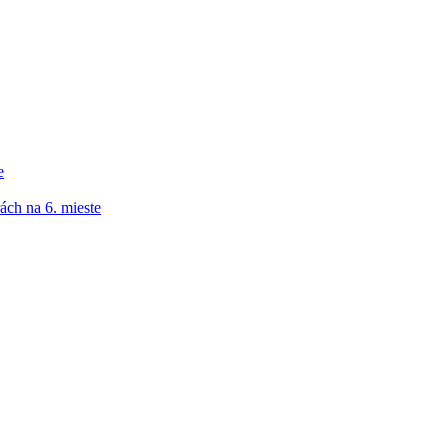
e
ách na 6. mieste