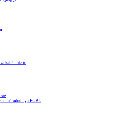
do Švédska
am
ískal 5. miesto
este
je nadnárodnú ligu EGBL