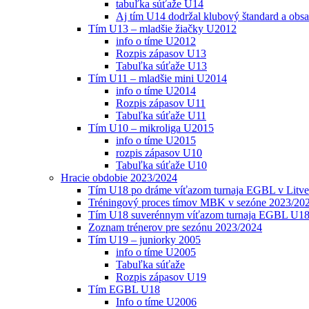
tabuľka súťaže U14
Aj tím U14 dodržal klubový štandard a obs
Tím U13 – mladšie žiačky U2012
info o tíme U2012
Rozpis zápasov U13
Tabuľka súťaže U13
Tím U11 – mladšie mini U2014
info o tíme U2014
Rozpis zápasov U11
Tabuľka súťaže U11
Tím U10 – mikroliga U2015
info o tíme U2015
rozpis zápasov U10
Tabuľka súťaže U10
Hracie obdobie 2023/2024
Tím U18 po dráme víťazom turnaja EGBL v Litve
Tréningový proces tímov MBK v sezóne 2023/20
Tím U18 suverénnym víťazom turnaja EGBL U18
Zoznam trénerov pre sezónu 2023/2024
Tím U19 – juniorky 2005
info o tíme U2005
Tabuľka súťaže
Rozpis zápasov U19
Tím EGBL U18
Info o tíme U2006