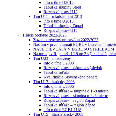
info o tíme U2012
Tabuľka skupiny Stred
Rozpis zápasov U12
Tím U11 – mladšie mini 2013
info o tíme U2013
Tabuľka skupiny Západ
Rozpis zápasov U11
Hracie obdobie 2022/2023
Zoznam trénerov pre sezónu 2022/2023
Náš tím v prvom turnaji EGBL v Litve na 4. miest
NAŠE DIEVČATÁ V EGBL SO STRIEBROM
Na turnaji v Rige naša U18 po 3 výhrach a 2 prehr
Tím U23 – mladé ženy
Info o tíme U2003
Rozpis zápasov – dátum a výsledok
Tabuľka súťaže
Kvalifikácia Slovenského pohára
Tím U17 – kadetky 2006
Info o tíme U2006
Tabuľka súťaže – skupina o 1.-8.miesto
Rozpis zápasov – skupina o 1.-8.miesto
Rozpis zápasov – región Západ
Tabuľka súťaže – región Západ
info o tíme EGBL U18
Tím U15 – staršie žiačky 2008