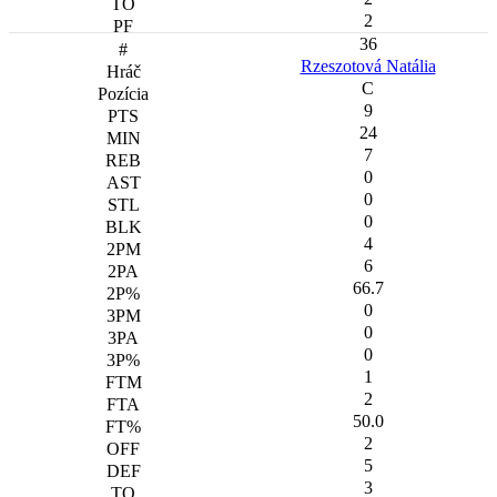
2
36
Rzeszotová Natália
C
9
24
7
0
0
0
4
6
66.7
0
0
0
1
2
50.0
2
5
3