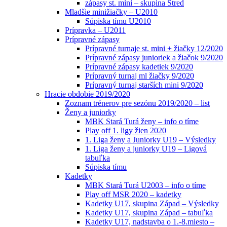
zápasy st. mini – skupina Stred
Mladšie minižiačky – U2010
Súpiska tímu U2010
Prípravka – U2011
Prípravné zápasy
Prípravné turnaje st. mini + žiačky 12/2020
Prípravné zápasy junioriek a žiačok 9/2020
Prípravné zápasy kadetiek 9/2020
Prípravný turnaj ml žiačky 9/2020
Prípravný turnaj starších mini 9/2020
Hracie obdobie 2019/2020
Zoznam trénerov pre sezónu 2019/2020 – list
Ženy a juniorky
MBK Stará Turá ženy – info o tíme
Play off 1. ligy žien 2020
1. Liga ženy a Juniorky U19 – Výsledky
1. Liga ženy a juniorky U19 – Ligová
tabuľka
Súpiska tímu
Kadetky
MBK Stará Turá U2003 – info o tíme
Play off MSR 2020 – kadetky
Kadetky U17, skupina Západ – Výsledky
Kadetky U17, skupina Západ – tabuľka
Kadetky U17, nadstavba o 1.-8.miesto –