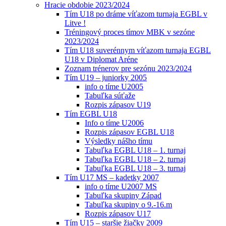
Hracie obdobie 2023/2024
Tím U18 po dráme víťazom turnaja EGBL v
Litve !
Tréningový proces tímov MBK v sezóne
2023/2024
Tím U18 suverénnym víťazom turnaja EGBL
U18 v Diplomat Aréne
Zoznam trénerov pre sezónu 2023/2024
Tím U19 – juniorky 2005
info o tíme U2005
Tabuľka súťaže
Rozpis zápasov U19
Tím EGBL U18
Info o tíme U2006
Rozpis zápasov EGBL U18
Výsledky nášho tímu
Tabuľka EGBL U18 – 1. turnaj
Tabuľka EGBL U18 – 2. turnaj
Tabuľka EGBL U18 – 3. turnaj
Tím U17 MS – kadetky 2007
info o tíme U2007 MS
Tabuľka skupiny Západ
Tabuľka skupiny o 9.-16.m
Rozpis zápasov U17
Tím U15 – staršie žiačky 2009