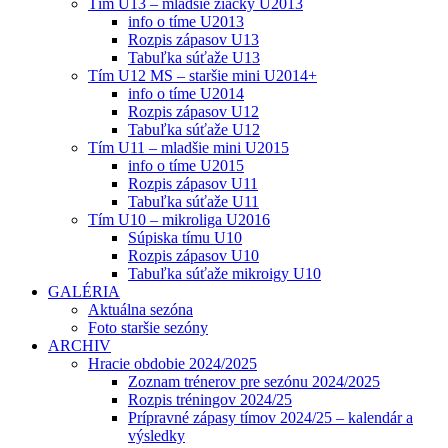
Tím U13 – mladšie žiačky U2013
info o tíme U2013
Rozpis zápasov U13
Tabuľka súťaže U13
Tím U12 MS – staršie mini U2014+
info o tíme U2014
Rozpis zápasov U12
Tabuľka súťaže U12
Tím U11 – mladšie mini U2015
info o tíme U2015
Rozpis zápasov U11
Tabuľka súťaže U11
Tím U10 – mikroliga U2016
Súpiska tímu U10
Rozpis zápasov U10
Tabuľka súťaže mikroigy U10
GALÉRIA
Aktuálna sezóna
Foto staršie sezóny
ARCHIV
Hracie obdobie 2024/2025
Zoznam trénerov pre sezónu 2024/2025
Rozpis tréningov 2024/25
Prípravné zápasy tímov 2024/25 – kalendár a
výsledky