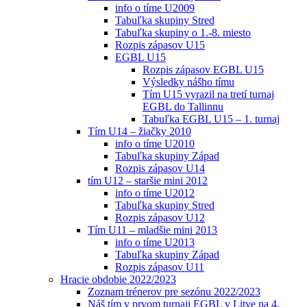
info o tíme U2009
Tabuľka skupiny Stred
Tabuľka skupiny o 1.-8. miesto
Rozpis zápasov U15
EGBL U15
Rozpis zápasov EGBL U15
Výsledky nášho tímu
Tím U15 vyrazil na tretí turnaj
EGBL do Tallinnu
Tabuľka EGBL U15 – 1. turnaj
Tím U14 – žiačky 2010
info o tíme U2010
Tabuľka skupiny Západ
Rozpis zápasov U14
tím U12 – staršie mini 2012
info o tíme U2012
Tabuľka skupiny Stred
Rozpis zápasov U12
Tím U11 – mladšie mini 2013
info o tíme U2013
Tabuľka skupiny Západ
Rozpis zápasov U11
Hracie obdobie 2022/2023
Zoznam trénerov pre sezónu 2022/2023
Náš tím v prvom turnaji EGBL v Litve na 4.