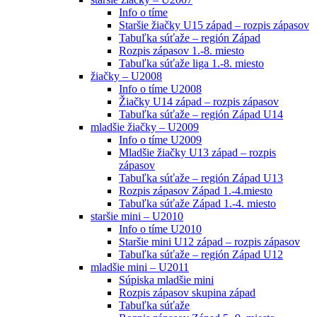
Info o tíme
Staršie žiačky U15 západ – rozpis zápasov
Tabuľka súťaže – región Západ
Rozpis zápasov 1.-8. miesto
Tabuľka súťaže liga 1.-8. miesto
žiačky – U2008
Info o tíme U2008
Žiačky U14 západ – rozpis zápasov
Tabuľka súťaže – región Západ U14
mladšie žiačky – U2009
Info o tíme U2009
Mladšie žiačky U13 západ – rozpis
zápasov
Tabuľka súťaže – región Západ U13
Rozpis zápasov Západ 1.-4.miesto
Tabuľka súťaže Západ 1.-4. miesto
staršie mini – U2010
Info o tíme U2010
Staršie mini U12 západ – rozpis zápasov
Tabuľka súťaže – región Západ U12
mladšie mini – U2011
Súpiska mladšie mini
Rozpis zápasov skupina západ
Tabuľka súťaže