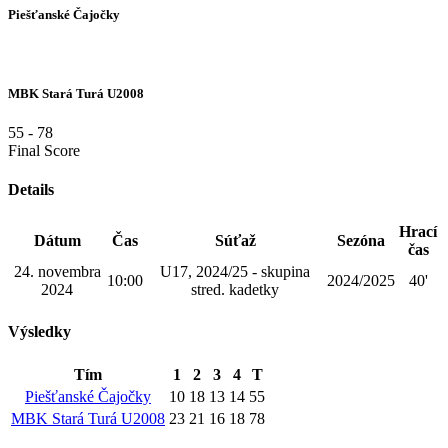
Piešťanské Čajočky
MBK Stará Turá U2008
55
-
78
Final Score
Details
Hrací
Dátum
Čas
Súťaž
Sezóna
čas
24. novembra
U17, 2024/25 - skupina
10:00
2024/2025
40'
2024
stred. kadetky
Výsledky
Tím
1
2
3
4
T
Piešťanské Čajočky
10
18
13
14
55
MBK Stará Turá U2008
23
21
16
18
78