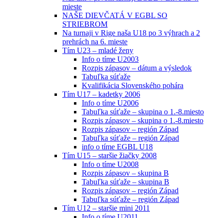
mieste
NAŠE DIEVČATÁ V EGBL SO
STRIEBROM
Na turnaji v Rige naša U18 po 3 výhrach a 2
prehrách na 6. mieste
Tím U23 – mladé ženy
Info o tíme U2003
Rozpis zápasov – dátum a výsledok
Tabuľka súťaže
Kvalifikácia Slovenského pohára
Tím U17 – kadetky 2006
Info o tíme U2006
Tabuľka súťaže – skupina o 1.-8.miesto
Rozpis zápasov – skupina o 1.-8.miesto
Rozpis zápasov – región Západ
Tabuľka súťaže – región Západ
info o tíme EGBL U18
Tím U15 – staršie žiačky 2008
Info o tíme U2008
Rozpis zápasov – skupina B
Tabuľka súťaže – skupina B
Rozpis zápasov – región Západ
Tabuľka súťaže – región Západ
Tím U12 – staršie mini 2011
Info o tíme U2011