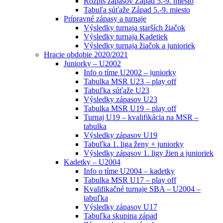
Rozpis zápasov Západ 5.-9. miesto
Tabuľa súťaže Západ 5.-9. miesto
Prípravné zápasy a turnaje
Výsledky turnaja starších žiačok
Výsledky turnaja Kadetiek
Výsledky turnaja žiačok a junioriek
Hracie obdobie 2020/2021
Juniorky – U2002
Info o tíme U2002 – juniorky
Tabulka MSR U23 – play off
Tabuľka súťaže U23
Výsledky zápasov U23
Tabulka MSR U19 – play off
Turnaj U19 – kvalifikácia na MSR –
tabulka
Výsledky zápasov U19
Tabuľka 1. liga ženy + juniorky
Výsledky zápasov 1. ligy žien a junioriek
Kadetky – U2004
Info o tíme U2004 – kadetky
Tabulka MSR U17 – play off
Kvalifikačné turnaje SBA – U2004 –
tabuľka
Výsledky zápasov U17
Tabuľka skupina západ