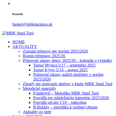
Kontakt
basket@mbkstaratura.sk
HOME
AKTUALITY
Zoznam trénerov pre sezónu 2025/2026
Rozpis tréningov 2025/26
Prípravné zápasy tímov 2025/26 – kalendár a výsledky
Turnaj Myjava U17 – september 2025
Turnaj Kyjov U14 – august 2025
Prípravné zápasy našich družstiev v sezóne
2025/2026
Zásady pre správanie aktérov v klube MBK Stará Turá
Metodické materiály
P.Jankovič – Metodika MBK Stará Turá
Pravidlá pre mládežnícke kategórie 2025/2026
Pravidlá súťaže U10 – mikroliga
B.Bažány – metodika k osobnej obrane
Aktuality zo siete