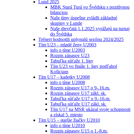
Lund 2025
MBK Stará Turá vo Švédsku s pozitívnou
bilanciou
Naše tímy úspešne zvládli základné
skupiny v Lunde
Naše dievčatá 1.1.2025 vyrážajú na turnaj
do Švédska
Tréneri hodnotili uplynulú sezónu 2024/2025
Tím U23 – mladé ženy U2003
info o tíme U2003
Rozpis zápasov U23
Tabuľka súťaže 1. ligy
Tím U23 vo finále 1. ligy podľahol
Košiciam
Tím U17 – kadetky U2008
info o tíme U2008
Rozpis zápasov U17 o 9-.16.m.
Rozpis zápasov U17 zákl. sk.
Tabuľka súťaže U17 o 9.-16.m.
Tabuľka súťaže U17 zákl. sk.
Tím U17 na MSR ukázal svoje schopnosti
a získal 5. miesto
Tím U15 – staršie žiačky U2010
info o tíme U2010
Rozpis zápasov U15 o 1.-8.m.