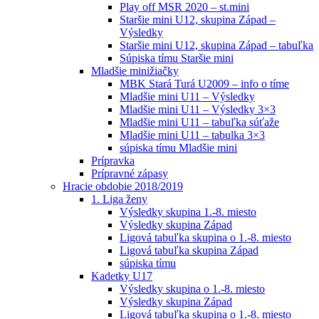
Play off MSR 2020 – st.mini
Staršie mini U12, skupina Západ –
Výsledky
Staršie mini U12, skupina Západ – tabuľka
Súpiska tímu Staršie mini
Mladšie minižiačky
MBK Stará Turá U2009 – info o tíme
Mladšie mini U11 – Výsledky
Mladšie mini U11 – Výsledky 3×3
Mladšie mini U11 – tabuľka súťaže
Mladšie mini U11 – tabulka 3×3
súpiska tímu Mladšie mini
Prípravka
Prípravné zápasy
Hracie obdobie 2018/2019
1. Liga ženy
Výsledky skupina 1.-8. miesto
Výsledky skupina Západ
Ligová tabuľka skupina o 1.-8. miesto
Ligová tabuľka skupina Západ
súpiska tímu
Kadetky U17
Výsledky skupina o 1.-8. miesto
Výsledky skupina Západ
Ligová tabuľka skupina o 1.-8. miesto