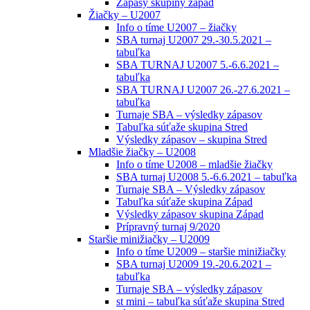
Zápasy skupiny západ
Žiačky – U2007
Info o tíme U2007 – žiačky
SBA turnaj U2007 29.-30.5.2021 –
tabuľka
SBA TURNAJ U2007 5.-6.6.2021 –
tabuľka
SBA TURNAJ U2007 26.-27.6.2021 –
tabuľka
Turnaje SBA – výsledky zápasov
Tabuľka súťaže skupina Stred
Výsledky zápasov – skupina Stred
Mladšie žiačky – U2008
Info o tíme U2008 – mladšie žiačky
SBA turnaj U2008 5.-6.6.2021 – tabuľka
Turnaje SBA – Výsledky zápasov
Tabuľka súťaže skupina Západ
Výsledky zápasov skupina Západ
Prípravný turnaj 9/2020
Staršie minižiačky – U2009
Info o tíme U2009 – staršie minižiačky
SBA turnaj U2009 19.-20.6.2021 –
tabuľka
Turnaje SBA – výsledky zápasov
st mini – tabuľka súťaže skupina Stred