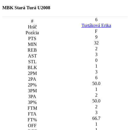
MBK Stará Turá U2008
6
Turtáková Erika
F
9
32
2
3
0
1
3
6
50.0
1
2
50.0
2
3
66.7
1
1