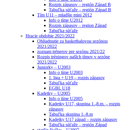
Rozpis zápasov – región Západ B
Tabuľka súťaže – región Západ B
Tím U11 – mladšie mini 2012
Info o tíme U2012
Rozpis zápasov – region Západ
Tabuľka súťaže
Hracie obdobie 2021/2022
Ohliadnutie za basketbalovou sezónou
2021/2022
zoznam trénerov pre sezónu 2021/22
Rozpis tréningov naších tímov v sezóne
2021/2022
Juniorky – U2003
Info o tíme U2003
1. liga + U19 – rozpis zápasov
Tabuľka súťaže
EGBL U18
Kadetky – U2005
Info o tíme U2005
Kadetky U17, skupina 1.-8.m. – rozpis
zápasov
Tabuľka skupina 1.-8.m
Kadetky U17 západ – rozpis zápasov
Tabuľka súťaže – región Západ
staršie žiačky – U2007