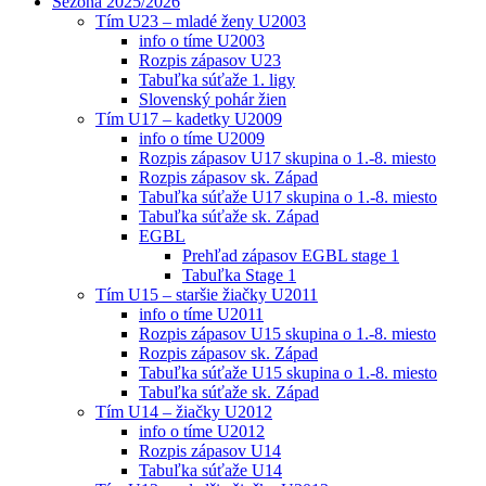
Sezóna 2025/2026
Tím U23 – mladé ženy U2003
info o tíme U2003
Rozpis zápasov U23
Tabuľka súťaže 1. ligy
Slovenský pohár žien
Tím U17 – kadetky U2009
info o tíme U2009
Rozpis zápasov U17 skupina o 1.-8. miesto
Rozpis zápasov sk. Západ
Tabuľka súťaže U17 skupina o 1.-8. miesto
Tabuľka súťaže sk. Západ
EGBL
Prehľad zápasov EGBL stage 1
Tabuľka Stage 1
Tím U15 – staršie žiačky U2011
info o tíme U2011
Rozpis zápasov U15 skupina o 1.-8. miesto
Rozpis zápasov sk. Západ
Tabuľka súťaže U15 skupina o 1.-8. miesto
Tabuľka súťaže sk. Západ
Tím U14 – žiačky U2012
info o tíme U2012
Rozpis zápasov U14
Tabuľka súťaže U14