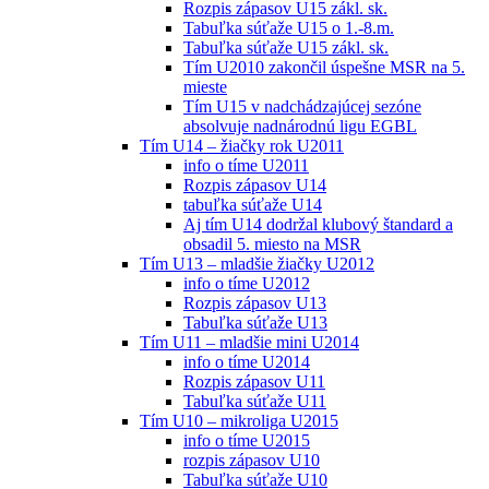
Rozpis zápasov U15 zákl. sk.
Tabuľka súťaže U15 o 1.-8.m.
Tabuľka súťaže U15 zákl. sk.
Tím U2010 zakončil úspešne MSR na 5.
mieste
Tím U15 v nadchádzajúcej sezóne
absolvuje nadnárodnú ligu EGBL
Tím U14 – žiačky rok U2011
info o tíme U2011
Rozpis zápasov U14
tabuľka súťaže U14
Aj tím U14 dodržal klubový štandard a
obsadil 5. miesto na MSR
Tím U13 – mladšie žiačky U2012
info o tíme U2012
Rozpis zápasov U13
Tabuľka súťaže U13
Tím U11 – mladšie mini U2014
info o tíme U2014
Rozpis zápasov U11
Tabuľka súťaže U11
Tím U10 – mikroliga U2015
info o tíme U2015
rozpis zápasov U10
Tabuľka súťaže U10