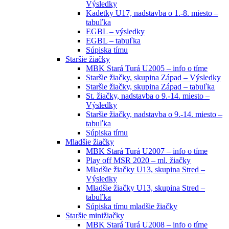
Výsledky
Kadetky U17, nadstavba o 1.-8. miesto –
tabuľka
EGBL – výsledky
EGBL – tabuľka
Súpiska tímu
Staršie žiačky
MBK Stará Turá U2005 – info o tíme
Staršie žiačky, skupina Západ – Výsledky
Staršie žiačky, skupina Západ – tabuľka
St. žiačky, nadstavba o 9.-14. miesto –
Výsledky
Staršie žiačky, nadstavba o 9.-14. miesto –
tabuľka
Súpiska tímu
Mladšie žiačky
MBK Stará Turá U2007 – info o tíme
Play off MSR 2020 – ml. žiačky
Mladšie žiačky U13, skupina Stred –
Výsledky
Mladšie žiačky U13, skupina Stred –
tabuľka
Súpiska tímu mladšie žiačky
Staršie minižiačky
MBK Stará Turá U2008 – info o tíme