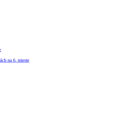
e
ách na 6. mieste