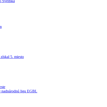
do Švédska
am
ískal 5. miesto
este
je nadnárodnú ligu EGBL