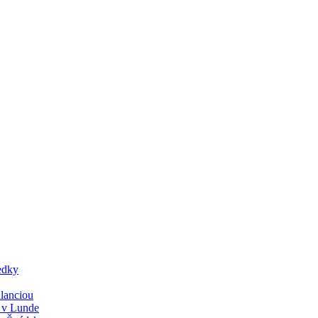
edky
lanciou
y v Lunde