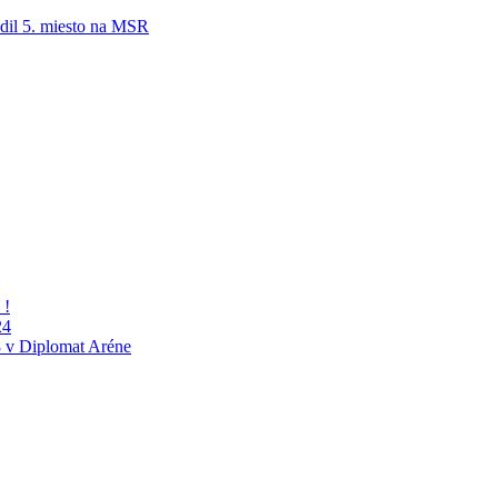
adil 5. miesto na MSR
 !
24
 v Diplomat Aréne