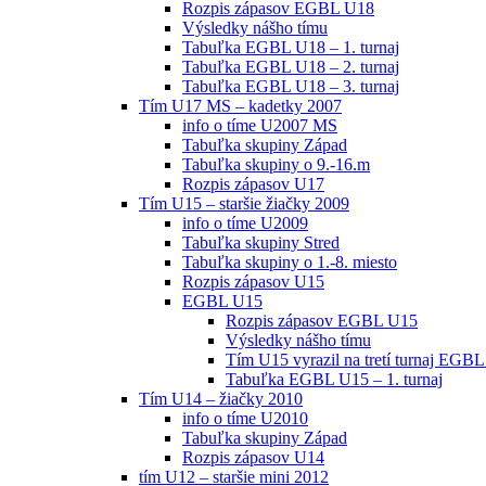
Rozpis zápasov EGBL U18
Výsledky nášho tímu
Tabuľka EGBL U18 – 1. turnaj
Tabuľka EGBL U18 – 2. turnaj
Tabuľka EGBL U18 – 3. turnaj
Tím U17 MS – kadetky 2007
info o tíme U2007 MS
Tabuľka skupiny Západ
Tabuľka skupiny o 9.-16.m
Rozpis zápasov U17
Tím U15 – staršie žiačky 2009
info o tíme U2009
Tabuľka skupiny Stred
Tabuľka skupiny o 1.-8. miesto
Rozpis zápasov U15
EGBL U15
Rozpis zápasov EGBL U15
Výsledky nášho tímu
Tím U15 vyrazil na tretí turnaj EGBL
Tabuľka EGBL U15 – 1. turnaj
Tím U14 – žiačky 2010
info o tíme U2010
Tabuľka skupiny Západ
Rozpis zápasov U14
tím U12 – staršie mini 2012