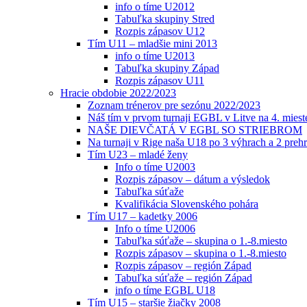
info o tíme U2012
Tabuľka skupiny Stred
Rozpis zápasov U12
Tím U11 – mladšie mini 2013
info o tíme U2013
Tabuľka skupiny Západ
Rozpis zápasov U11
Hracie obdobie 2022/2023
Zoznam trénerov pre sezónu 2022/2023
Náš tím v prvom turnaji EGBL v Litve na 4. miest
NAŠE DIEVČATÁ V EGBL SO STRIEBROM
Na turnaji v Rige naša U18 po 3 výhrach a 2 prehr
Tím U23 – mladé ženy
Info o tíme U2003
Rozpis zápasov – dátum a výsledok
Tabuľka súťaže
Kvalifikácia Slovenského pohára
Tím U17 – kadetky 2006
Info o tíme U2006
Tabuľka súťaže – skupina o 1.-8.miesto
Rozpis zápasov – skupina o 1.-8.miesto
Rozpis zápasov – región Západ
Tabuľka súťaže – región Západ
info o tíme EGBL U18
Tím U15 – staršie žiačky 2008