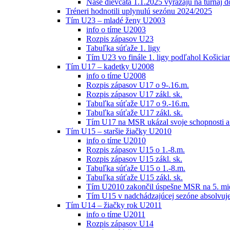
Naše dievčatá 1.1.2025 vyrážajú na turnaj 
Tréneri hodnotili uplynulú sezónu 2024/2025
Tím U23 – mladé ženy U2003
info o tíme U2003
Rozpis zápasov U23
Tabuľka súťaže 1. ligy
Tím U23 vo finále 1. ligy podľahol Košici
Tím U17 – kadetky U2008
info o tíme U2008
Rozpis zápasov U17 o 9-.16.m.
Rozpis zápasov U17 zákl. sk.
Tabuľka súťaže U17 o 9.-16.m.
Tabuľka súťaže U17 zákl. sk.
Tím U17 na MSR ukázal svoje schopnosti a z
Tím U15 – staršie žiačky U2010
info o tíme U2010
Rozpis zápasov U15 o 1.-8.m.
Rozpis zápasov U15 zákl. sk.
Tabuľka súťaže U15 o 1.-8.m.
Tabuľka súťaže U15 zákl. sk.
Tím U2010 zakončil úspešne MSR na 5. mi
Tím U15 v nadchádzajúcej sezóne absolvu
Tím U14 – žiačky rok U2011
info o tíme U2011
Rozpis zápasov U14