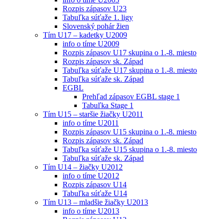
Rozpis zápasov U23
Tabuľka súťaže 1. ligy
Slovenský pohár žien
Tím U17 – kadetky U2009
info o tíme U2009
Rozpis zápasov U17 skupina o 1.-8. miesto
Rozpis zápasov sk. Západ
Tabuľka súťaže U17 skupina o 1.-8. miesto
Tabuľka súťaže sk. Západ
EGBL
Prehľad zápasov EGBL stage 1
Tabuľka Stage 1
Tím U15 – staršie žiačky U2011
info o tíme U2011
Rozpis zápasov U15 skupina o 1.-8. miesto
Rozpis zápasov sk. Západ
Tabuľka súťaže U15 skupina o 1.-8. miesto
Tabuľka súťaže sk. Západ
Tím U14 – žiačky U2012
info o tíme U2012
Rozpis zápasov U14
Tabuľka súťaže U14
Tím U13 – mladšie žiačky U2013
info o tíme U2013