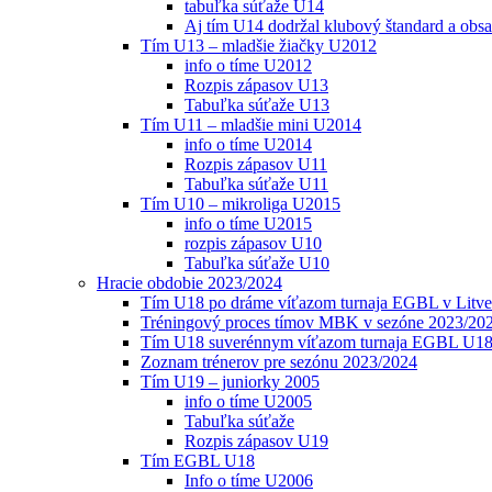
tabuľka súťaže U14
Aj tím U14 dodržal klubový štandard a obs
Tím U13 – mladšie žiačky U2012
info o tíme U2012
Rozpis zápasov U13
Tabuľka súťaže U13
Tím U11 – mladšie mini U2014
info o tíme U2014
Rozpis zápasov U11
Tabuľka súťaže U11
Tím U10 – mikroliga U2015
info o tíme U2015
rozpis zápasov U10
Tabuľka súťaže U10
Hracie obdobie 2023/2024
Tím U18 po dráme víťazom turnaja EGBL v Litve
Tréningový proces tímov MBK v sezóne 2023/20
Tím U18 suverénnym víťazom turnaja EGBL U18
Zoznam trénerov pre sezónu 2023/2024
Tím U19 – juniorky 2005
info o tíme U2005
Tabuľka súťaže
Rozpis zápasov U19
Tím EGBL U18
Info o tíme U2006