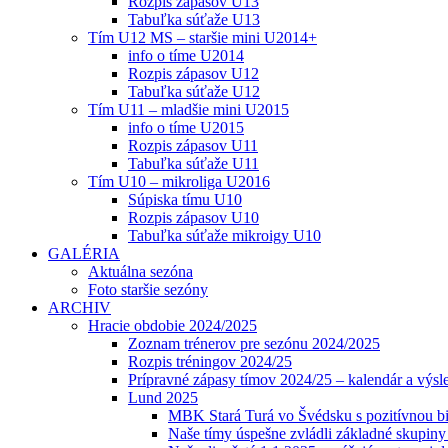
Rozpis zápasov U13
Tabuľka súťaže U13
Tím U12 MS – staršie mini U2014+
info o tíme U2014
Rozpis zápasov U12
Tabuľka súťaže U12
Tím U11 – mladšie mini U2015
info o tíme U2015
Rozpis zápasov U11
Tabuľka súťaže U11
Tím U10 – mikroliga U2016
Súpiska tímu U10
Rozpis zápasov U10
Tabuľka súťaže mikroigy U10
GALÉRIA
Aktuálna sezóna
Foto staršie sezóny
ARCHIV
Hracie obdobie 2024/2025
Zoznam trénerov pre sezónu 2024/2025
Rozpis tréningov 2024/25
Prípravné zápasy tímov 2024/25 – kalendár a výsl
Lund 2025
MBK Stará Turá vo Švédsku s pozitívnou bi
Naše tímy úspešne zvládli základné skupin