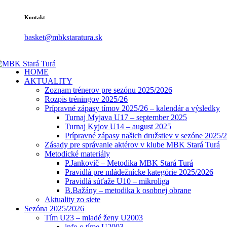
Kontakt
basket@mbkstaratura.sk
HOME
AKTUALITY
Zoznam trénerov pre sezónu 2025/2026
Rozpis tréningov 2025/26
Prípravné zápasy tímov 2025/26 – kalendár a výsledky
Turnaj Myjava U17 – september 2025
Turnaj Kyjov U14 – august 2025
Prípravné zápasy našich družstiev v sezóne 2025/
Zásady pre správanie aktérov v klube MBK Stará Turá
Metodické materiály
P.Jankovič – Metodika MBK Stará Turá
Pravidlá pre mládežnícke kategórie 2025/2026
Pravidlá súťaže U10 – mikroliga
B.Bažány – metodika k osobnej obrane
Aktuality zo siete
Sezóna 2025/2026
Tím U23 – mladé ženy U2003
info o tíme U2003