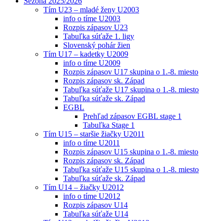
Sezóna 2025/2026
Tím U23 – mladé ženy U2003
info o tíme U2003
Rozpis zápasov U23
Tabuľka súťaže 1. ligy
Slovenský pohár žien
Tím U17 – kadetky U2009
info o tíme U2009
Rozpis zápasov U17 skupina o 1.-8. miesto
Rozpis zápasov sk. Západ
Tabuľka súťaže U17 skupina o 1.-8. miesto
Tabuľka súťaže sk. Západ
EGBL
Prehľad zápasov EGBL stage 1
Tabuľka Stage 1
Tím U15 – staršie žiačky U2011
info o tíme U2011
Rozpis zápasov U15 skupina o 1.-8. miesto
Rozpis zápasov sk. Západ
Tabuľka súťaže U15 skupina o 1.-8. miesto
Tabuľka súťaže sk. Západ
Tím U14 – žiačky U2012
info o tíme U2012
Rozpis zápasov U14
Tabuľka súťaže U14