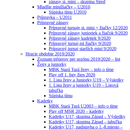
zápasy st. mini – skupina Stred
Mladšie minižiačky – U2010
Súpiska tímu U2010
Prípravka – U2011
Prípravné zápasy
Prípravné turnaje st. mini + žiačky 12/2020
Prípravné zápasy junioriek a žiačok 9/2020
Prípravné zápasy kadetiek 9/2020
Prípravný turnaj ml žiačky 9/2020
Prípravný turnaj starších mini 9/2020
Hracie obdobie 2019/2020
Zoznam trénerov pre sezónu 2019/2020 – list
Ženy a juniorky
MBK Stará Turá ženy – info o tíme
Play off 1. ligy žien 2020
1. Liga ženy a Juniorky U19 – Výsledky
1. Liga ženy a juniorky U19 – Ligová
tabuľka
Súpiska tímu
Kadetky
MBK Stará Turá U2003 – info o tíme
Play off MSR 2020 – kadetky
Kadetky U17, skupina Západ – Výsledky
Kadetky U17, skupina Západ – tabuľka
Kadetky U17, nadstavba o 1.-8.miesto –