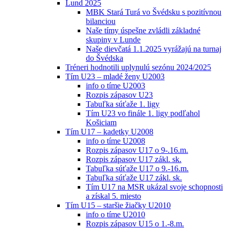
Lund 2025
MBK Stará Turá vo Švédsku s pozitívnou
bilanciou
Naše tímy úspešne zvládli základné
skupiny v Lunde
Naše dievčatá 1.1.2025 vyrážajú na turnaj
do Švédska
Tréneri hodnotili uplynulú sezónu 2024/2025
Tím U23 – mladé ženy U2003
info o tíme U2003
Rozpis zápasov U23
Tabuľka súťaže 1. ligy
Tím U23 vo finále 1. ligy podľahol
Košiciam
Tím U17 – kadetky U2008
info o tíme U2008
Rozpis zápasov U17 o 9-.16.m.
Rozpis zápasov U17 zákl. sk.
Tabuľka súťaže U17 o 9.-16.m.
Tabuľka súťaže U17 zákl. sk.
Tím U17 na MSR ukázal svoje schopnosti
a získal 5. miesto
Tím U15 – staršie žiačky U2010
info o tíme U2010
Rozpis zápasov U15 o 1.-8.m.