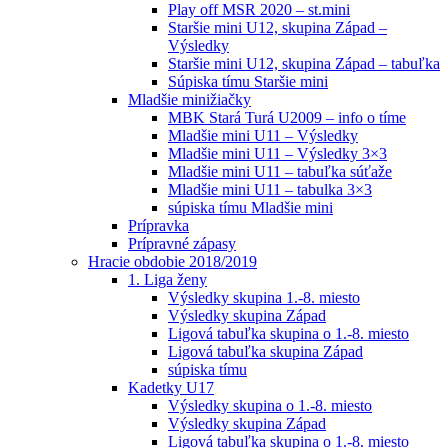
Play off MSR 2020 – st.mini
Staršie mini U12, skupina Západ –
Výsledky
Staršie mini U12, skupina Západ – tabuľka
Súpiska tímu Staršie mini
Mladšie minižiačky
MBK Stará Turá U2009 – info o tíme
Mladšie mini U11 – Výsledky
Mladšie mini U11 – Výsledky 3×3
Mladšie mini U11 – tabuľka súťaže
Mladšie mini U11 – tabulka 3×3
súpiska tímu Mladšie mini
Prípravka
Prípravné zápasy
Hracie obdobie 2018/2019
1. Liga ženy
Výsledky skupina 1.-8. miesto
Výsledky skupina Západ
Ligová tabuľka skupina o 1.-8. miesto
Ligová tabuľka skupina Západ
súpiska tímu
Kadetky U17
Výsledky skupina o 1.-8. miesto
Výsledky skupina Západ
Ligová tabuľka skupina o 1.-8. miesto