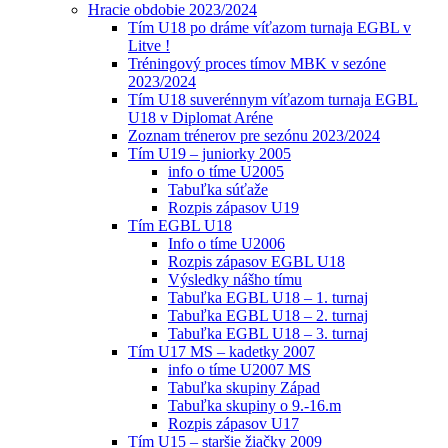
Hracie obdobie 2023/2024
Tím U18 po dráme víťazom turnaja EGBL v
Litve !
Tréningový proces tímov MBK v sezóne
2023/2024
Tím U18 suverénnym víťazom turnaja EGBL
U18 v Diplomat Aréne
Zoznam trénerov pre sezónu 2023/2024
Tím U19 – juniorky 2005
info o tíme U2005
Tabuľka súťaže
Rozpis zápasov U19
Tím EGBL U18
Info o tíme U2006
Rozpis zápasov EGBL U18
Výsledky nášho tímu
Tabuľka EGBL U18 – 1. turnaj
Tabuľka EGBL U18 – 2. turnaj
Tabuľka EGBL U18 – 3. turnaj
Tím U17 MS – kadetky 2007
info o tíme U2007 MS
Tabuľka skupiny Západ
Tabuľka skupiny o 9.-16.m
Rozpis zápasov U17
Tím U15 – staršie žiačky 2009