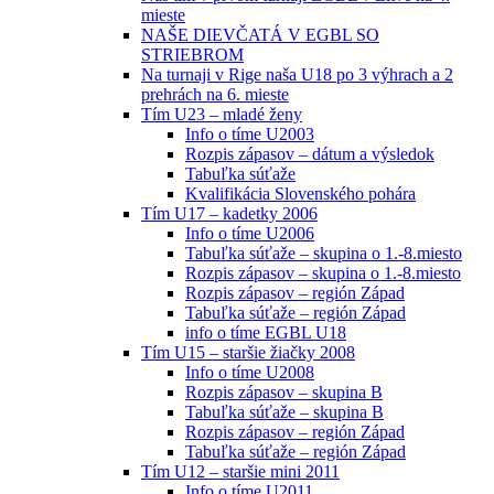
mieste
NAŠE DIEVČATÁ V EGBL SO
STRIEBROM
Na turnaji v Rige naša U18 po 3 výhrach a 2
prehrách na 6. mieste
Tím U23 – mladé ženy
Info o tíme U2003
Rozpis zápasov – dátum a výsledok
Tabuľka súťaže
Kvalifikácia Slovenského pohára
Tím U17 – kadetky 2006
Info o tíme U2006
Tabuľka súťaže – skupina o 1.-8.miesto
Rozpis zápasov – skupina o 1.-8.miesto
Rozpis zápasov – región Západ
Tabuľka súťaže – región Západ
info o tíme EGBL U18
Tím U15 – staršie žiačky 2008
Info o tíme U2008
Rozpis zápasov – skupina B
Tabuľka súťaže – skupina B
Rozpis zápasov – región Západ
Tabuľka súťaže – región Západ
Tím U12 – staršie mini 2011
Info o tíme U2011