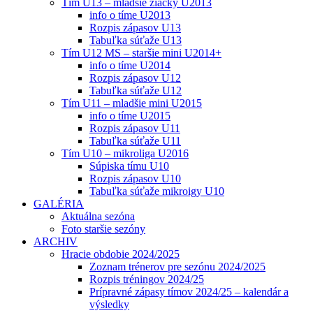
Tím U13 – mladšie žiačky U2013
info o tíme U2013
Rozpis zápasov U13
Tabuľka súťaže U13
Tím U12 MS – staršie mini U2014+
info o tíme U2014
Rozpis zápasov U12
Tabuľka súťaže U12
Tím U11 – mladšie mini U2015
info o tíme U2015
Rozpis zápasov U11
Tabuľka súťaže U11
Tím U10 – mikroliga U2016
Súpiska tímu U10
Rozpis zápasov U10
Tabuľka súťaže mikroigy U10
GALÉRIA
Aktuálna sezóna
Foto staršie sezóny
ARCHIV
Hracie obdobie 2024/2025
Zoznam trénerov pre sezónu 2024/2025
Rozpis tréningov 2024/25
Prípravné zápasy tímov 2024/25 – kalendár a
výsledky