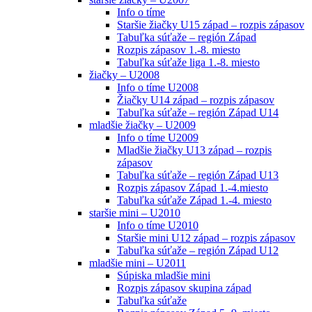
Info o tíme
Staršie žiačky U15 západ – rozpis zápasov
Tabuľka súťaže – región Západ
Rozpis zápasov 1.-8. miesto
Tabuľka súťaže liga 1.-8. miesto
žiačky – U2008
Info o tíme U2008
Žiačky U14 západ – rozpis zápasov
Tabuľka súťaže – región Západ U14
mladšie žiačky – U2009
Info o tíme U2009
Mladšie žiačky U13 západ – rozpis
zápasov
Tabuľka súťaže – región Západ U13
Rozpis zápasov Západ 1.-4.miesto
Tabuľka súťaže Západ 1.-4. miesto
staršie mini – U2010
Info o tíme U2010
Staršie mini U12 západ – rozpis zápasov
Tabuľka súťaže – región Západ U12
mladšie mini – U2011
Súpiska mladšie mini
Rozpis zápasov skupina západ
Tabuľka súťaže