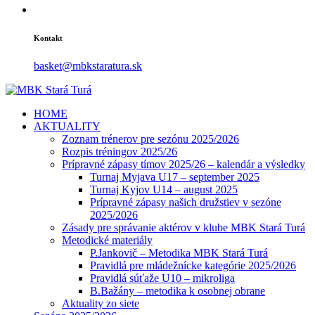
Kontakt
basket@mbkstaratura.sk
HOME
AKTUALITY
Zoznam trénerov pre sezónu 2025/2026
Rozpis tréningov 2025/26
Prípravné zápasy tímov 2025/26 – kalendár a výsledky
Turnaj Myjava U17 – september 2025
Turnaj Kyjov U14 – august 2025
Prípravné zápasy našich družstiev v sezóne
2025/2026
Zásady pre správanie aktérov v klube MBK Stará Turá
Metodické materiály
P.Jankovič – Metodika MBK Stará Turá
Pravidlá pre mládežnícke kategórie 2025/2026
Pravidlá súťaže U10 – mikroliga
B.Bažány – metodika k osobnej obrane
Aktuality zo siete