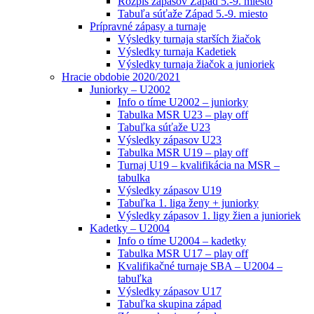
Rozpis zápasov Západ 5.-9. miesto
Tabuľa súťaže Západ 5.-9. miesto
Prípravné zápasy a turnaje
Výsledky turnaja starších žiačok
Výsledky turnaja Kadetiek
Výsledky turnaja žiačok a junioriek
Hracie obdobie 2020/2021
Juniorky – U2002
Info o tíme U2002 – juniorky
Tabulka MSR U23 – play off
Tabuľka súťaže U23
Výsledky zápasov U23
Tabulka MSR U19 – play off
Turnaj U19 – kvalifikácia na MSR –
tabulka
Výsledky zápasov U19
Tabuľka 1. liga ženy + juniorky
Výsledky zápasov 1. ligy žien a junioriek
Kadetky – U2004
Info o tíme U2004 – kadetky
Tabulka MSR U17 – play off
Kvalifikačné turnaje SBA – U2004 –
tabuľka
Výsledky zápasov U17
Tabuľka skupina západ