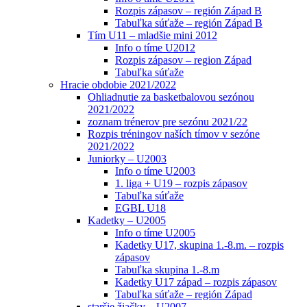
Rozpis zápasov – región Západ B
Tabuľka súťaže – región Západ B
Tím U11 – mladšie mini 2012
Info o tíme U2012
Rozpis zápasov – region Západ
Tabuľka súťaže
Hracie obdobie 2021/2022
Ohliadnutie za basketbalovou sezónou
2021/2022
zoznam trénerov pre sezónu 2021/22
Rozpis tréningov naších tímov v sezóne
2021/2022
Juniorky – U2003
Info o tíme U2003
1. liga + U19 – rozpis zápasov
Tabuľka súťaže
EGBL U18
Kadetky – U2005
Info o tíme U2005
Kadetky U17, skupina 1.-8.m. – rozpis
zápasov
Tabuľka skupina 1.-8.m
Kadetky U17 západ – rozpis zápasov
Tabuľka súťaže – región Západ
staršie žiačky – U2007