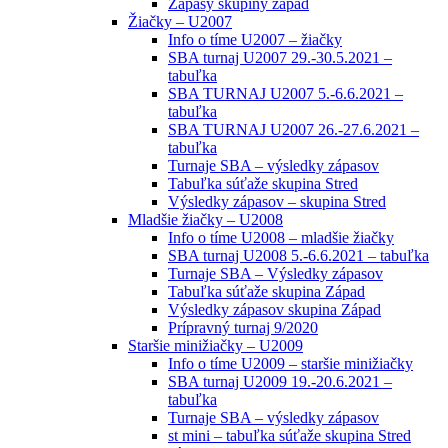
Zápasy skupiny západ
Žiačky – U2007
Info o tíme U2007 – žiačky
SBA turnaj U2007 29.-30.5.2021 –
tabuľka
SBA TURNAJ U2007 5.-6.6.2021 –
tabuľka
SBA TURNAJ U2007 26.-27.6.2021 –
tabuľka
Turnaje SBA – výsledky zápasov
Tabuľka súťaže skupina Stred
Výsledky zápasov – skupina Stred
Mladšie žiačky – U2008
Info o tíme U2008 – mladšie žiačky
SBA turnaj U2008 5.-6.6.2021 – tabuľka
Turnaje SBA – Výsledky zápasov
Tabuľka súťaže skupina Západ
Výsledky zápasov skupina Západ
Prípravný turnaj 9/2020
Staršie minižiačky – U2009
Info o tíme U2009 – staršie minižiačky
SBA turnaj U2009 19.-20.6.2021 –
tabuľka
Turnaje SBA – výsledky zápasov
st mini – tabuľka súťaže skupina Stred