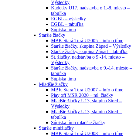
Výsledky
Kadetky U17, nadstavba o 1.-8. miesto –
tabuľka
EGBL – výsledky
EGBL – tabuľka
Súpiska tímu
Staršie žiačky
MBK Stará Turá U2005 – info o tíme
Staršie žiačky, skupina Západ – Výsledky
Staršie žiačky, skupina Západ – tabuľka
St. žiačky, nadstavba o 9.-14. miesto –
Výsledky
Staršie žiačky, nadstavba o 9.-14. miesto –
tabuľka
Súpiska tímu
Mladšie žiačky
MBK Stará Turá U2007 – info o tíme
Play off MSR 2020 – ml. žiačky
Mladšie žiačky U13, skupina Stred –
Výsledky
Mladšie žiačky U13, skupina Stred –
tabuľka
Súpiska tímu mladšie žiačky
Staršie minižiačky
MBK Stará Turá U2008 – info o tíme