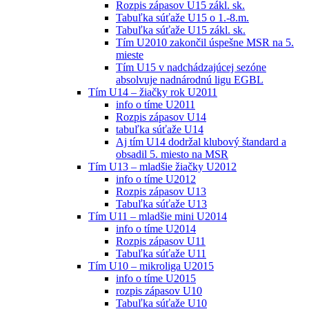
Rozpis zápasov U15 zákl. sk.
Tabuľka súťaže U15 o 1.-8.m.
Tabuľka súťaže U15 zákl. sk.
Tím U2010 zakončil úspešne MSR na 5.
mieste
Tím U15 v nadchádzajúcej sezóne
absolvuje nadnárodnú ligu EGBL
Tím U14 – žiačky rok U2011
info o tíme U2011
Rozpis zápasov U14
tabuľka súťaže U14
Aj tím U14 dodržal klubový štandard a
obsadil 5. miesto na MSR
Tím U13 – mladšie žiačky U2012
info o tíme U2012
Rozpis zápasov U13
Tabuľka súťaže U13
Tím U11 – mladšie mini U2014
info o tíme U2014
Rozpis zápasov U11
Tabuľka súťaže U11
Tím U10 – mikroliga U2015
info o tíme U2015
rozpis zápasov U10
Tabuľka súťaže U10