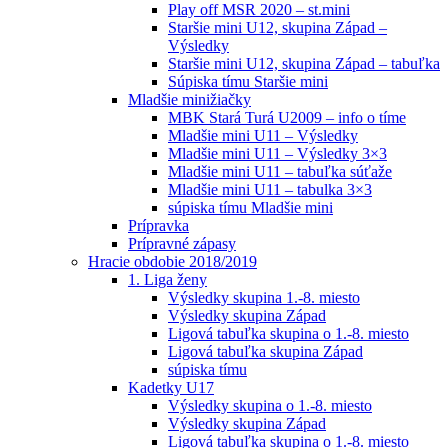
Play off MSR 2020 – st.mini
Staršie mini U12, skupina Západ –
Výsledky
Staršie mini U12, skupina Západ – tabuľka
Súpiska tímu Staršie mini
Mladšie minižiačky
MBK Stará Turá U2009 – info o tíme
Mladšie mini U11 – Výsledky
Mladšie mini U11 – Výsledky 3×3
Mladšie mini U11 – tabuľka súťaže
Mladšie mini U11 – tabulka 3×3
súpiska tímu Mladšie mini
Prípravka
Prípravné zápasy
Hracie obdobie 2018/2019
1. Liga ženy
Výsledky skupina 1.-8. miesto
Výsledky skupina Západ
Ligová tabuľka skupina o 1.-8. miesto
Ligová tabuľka skupina Západ
súpiska tímu
Kadetky U17
Výsledky skupina o 1.-8. miesto
Výsledky skupina Západ
Ligová tabuľka skupina o 1.-8. miesto