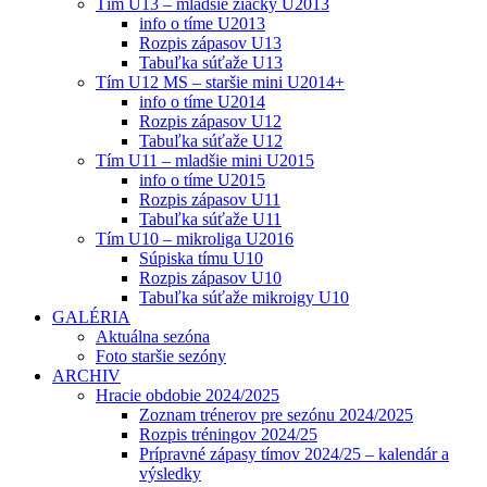
Tím U13 – mladšie žiačky U2013
info o tíme U2013
Rozpis zápasov U13
Tabuľka súťaže U13
Tím U12 MS – staršie mini U2014+
info o tíme U2014
Rozpis zápasov U12
Tabuľka súťaže U12
Tím U11 – mladšie mini U2015
info o tíme U2015
Rozpis zápasov U11
Tabuľka súťaže U11
Tím U10 – mikroliga U2016
Súpiska tímu U10
Rozpis zápasov U10
Tabuľka súťaže mikroigy U10
GALÉRIA
Aktuálna sezóna
Foto staršie sezóny
ARCHIV
Hracie obdobie 2024/2025
Zoznam trénerov pre sezónu 2024/2025
Rozpis tréningov 2024/25
Prípravné zápasy tímov 2024/25 – kalendár a
výsledky