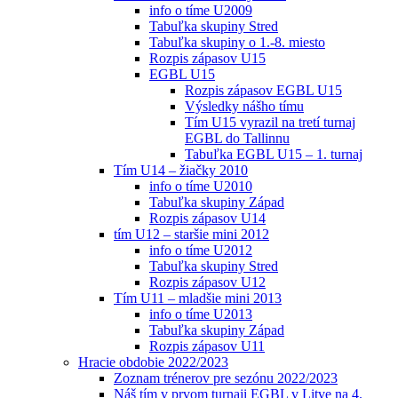
info o tíme U2009
Tabuľka skupiny Stred
Tabuľka skupiny o 1.-8. miesto
Rozpis zápasov U15
EGBL U15
Rozpis zápasov EGBL U15
Výsledky nášho tímu
Tím U15 vyrazil na tretí turnaj
EGBL do Tallinnu
Tabuľka EGBL U15 – 1. turnaj
Tím U14 – žiačky 2010
info o tíme U2010
Tabuľka skupiny Západ
Rozpis zápasov U14
tím U12 – staršie mini 2012
info o tíme U2012
Tabuľka skupiny Stred
Rozpis zápasov U12
Tím U11 – mladšie mini 2013
info o tíme U2013
Tabuľka skupiny Západ
Rozpis zápasov U11
Hracie obdobie 2022/2023
Zoznam trénerov pre sezónu 2022/2023
Náš tím v prvom turnaji EGBL v Litve na 4.