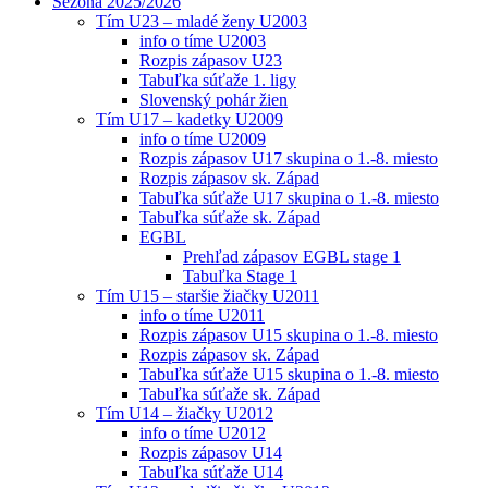
Sezóna 2025/2026
Tím U23 – mladé ženy U2003
info o tíme U2003
Rozpis zápasov U23
Tabuľka súťaže 1. ligy
Slovenský pohár žien
Tím U17 – kadetky U2009
info o tíme U2009
Rozpis zápasov U17 skupina o 1.-8. miesto
Rozpis zápasov sk. Západ
Tabuľka súťaže U17 skupina o 1.-8. miesto
Tabuľka súťaže sk. Západ
EGBL
Prehľad zápasov EGBL stage 1
Tabuľka Stage 1
Tím U15 – staršie žiačky U2011
info o tíme U2011
Rozpis zápasov U15 skupina o 1.-8. miesto
Rozpis zápasov sk. Západ
Tabuľka súťaže U15 skupina o 1.-8. miesto
Tabuľka súťaže sk. Západ
Tím U14 – žiačky U2012
info o tíme U2012
Rozpis zápasov U14
Tabuľka súťaže U14