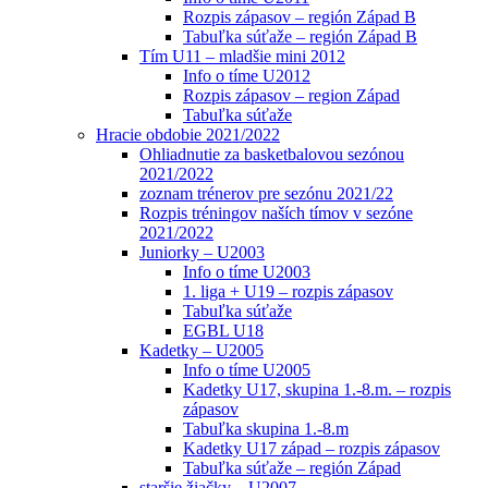
Rozpis zápasov – región Západ B
Tabuľka súťaže – región Západ B
Tím U11 – mladšie mini 2012
Info o tíme U2012
Rozpis zápasov – region Západ
Tabuľka súťaže
Hracie obdobie 2021/2022
Ohliadnutie za basketbalovou sezónou
2021/2022
zoznam trénerov pre sezónu 2021/22
Rozpis tréningov naších tímov v sezóne
2021/2022
Juniorky – U2003
Info o tíme U2003
1. liga + U19 – rozpis zápasov
Tabuľka súťaže
EGBL U18
Kadetky – U2005
Info o tíme U2005
Kadetky U17, skupina 1.-8.m. – rozpis
zápasov
Tabuľka skupina 1.-8.m
Kadetky U17 západ – rozpis zápasov
Tabuľka súťaže – región Západ
staršie žiačky – U2007