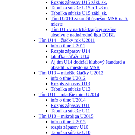
Rozpis zápasov U15 zákl. sk.
Tabuľka súťaže U15 o 1.-8.m.
Tabuľka súťaže U15 zákl. sk.
Tím U2010 zakončil úspešne MSR na 5.
mieste
Tím U15 v nadchádzajúcej sezóne
absolvuje nadnárodnú ligu EGBL
Tím U14 – žiačky rok U2011
info o tíme U2011
Rozpis zápasov U14
tabuľka súťaže U14
Aj tím U14 dodržal klubový štandard a
obsadil 5. miesto na MSR
Tím U13 – mladšie žiačky U2012
info o tíme U2012
Rozpis zápasov U13
Tabuľka súťaže U13
Tím U11 – mladšie mini U2014
info o tíme U2014
Rozpis zápasov U11
Tabuľka súťaže U11
Tím U10 – mikroliga U2015
info o tíme U2015
rozpis zápasov U10
Tabuľka súťaže U10