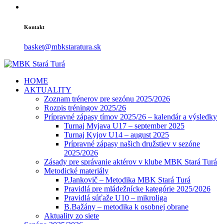
Kontakt
basket@mbkstaratura.sk
HOME
AKTUALITY
Zoznam trénerov pre sezónu 2025/2026
Rozpis tréningov 2025/26
Prípravné zápasy tímov 2025/26 – kalendár a výsledky
Turnaj Myjava U17 – september 2025
Turnaj Kyjov U14 – august 2025
Prípravné zápasy našich družstiev v sezóne
2025/2026
Zásady pre správanie aktérov v klube MBK Stará Turá
Metodické materiály
P.Jankovič – Metodika MBK Stará Turá
Pravidlá pre mládežnícke kategórie 2025/2026
Pravidlá súťaže U10 – mikroliga
B.Bažány – metodika k osobnej obrane
Aktuality zo siete