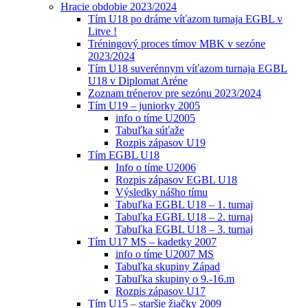
Hracie obdobie 2023/2024
Tím U18 po dráme víťazom turnaja EGBL v
Litve !
Tréningový proces tímov MBK v sezóne
2023/2024
Tím U18 suverénnym víťazom turnaja EGBL
U18 v Diplomat Aréne
Zoznam trénerov pre sezónu 2023/2024
Tím U19 – juniorky 2005
info o tíme U2005
Tabuľka súťaže
Rozpis zápasov U19
Tím EGBL U18
Info o tíme U2006
Rozpis zápasov EGBL U18
Výsledky nášho tímu
Tabuľka EGBL U18 – 1. turnaj
Tabuľka EGBL U18 – 2. turnaj
Tabuľka EGBL U18 – 3. turnaj
Tím U17 MS – kadetky 2007
info o tíme U2007 MS
Tabuľka skupiny Západ
Tabuľka skupiny o 9.-16.m
Rozpis zápasov U17
Tím U15 – staršie žiačky 2009