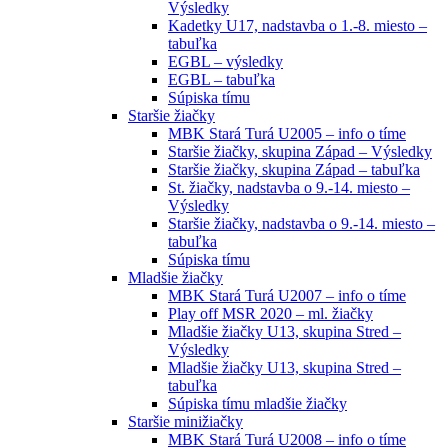
Výsledky
Kadetky U17, nadstavba o 1.-8. miesto –
tabuľka
EGBL – výsledky
EGBL – tabuľka
Súpiska tímu
Staršie žiačky
MBK Stará Turá U2005 – info o tíme
Staršie žiačky, skupina Západ – Výsledky
Staršie žiačky, skupina Západ – tabuľka
St. žiačky, nadstavba o 9.-14. miesto –
Výsledky
Staršie žiačky, nadstavba o 9.-14. miesto –
tabuľka
Súpiska tímu
Mladšie žiačky
MBK Stará Turá U2007 – info o tíme
Play off MSR 2020 – ml. žiačky
Mladšie žiačky U13, skupina Stred –
Výsledky
Mladšie žiačky U13, skupina Stred –
tabuľka
Súpiska tímu mladšie žiačky
Staršie minižiačky
MBK Stará Turá U2008 – info o tíme