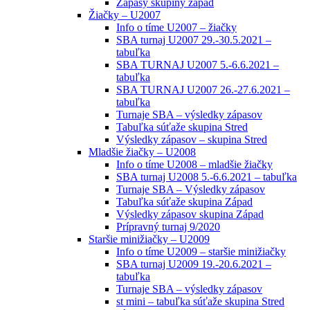
Zápasy skupiny západ
Žiačky – U2007
Info o tíme U2007 – žiačky
SBA turnaj U2007 29.-30.5.2021 –
tabuľka
SBA TURNAJ U2007 5.-6.6.2021 –
tabuľka
SBA TURNAJ U2007 26.-27.6.2021 –
tabuľka
Turnaje SBA – výsledky zápasov
Tabuľka súťaže skupina Stred
Výsledky zápasov – skupina Stred
Mladšie žiačky – U2008
Info o tíme U2008 – mladšie žiačky
SBA turnaj U2008 5.-6.6.2021 – tabuľka
Turnaje SBA – Výsledky zápasov
Tabuľka súťaže skupina Západ
Výsledky zápasov skupina Západ
Prípravný turnaj 9/2020
Staršie minižiačky – U2009
Info o tíme U2009 – staršie minižiačky
SBA turnaj U2009 19.-20.6.2021 –
tabuľka
Turnaje SBA – výsledky zápasov
st mini – tabuľka súťaže skupina Stred