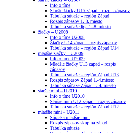
Info o tíme
Staršie žiačky U15 západ – rozpis zápasov
Tabuľka súťaže – región Západ
Rozpis zápasov 1.-8. miesto
Tabuľka súťaže liga 1.-8. miesto
žiačky – U2008
Info o tíme U2008
Žiačky U14 západ – rozpis zápasov
Tabuľka súťaže – región Západ U14
mladšie žiačky – U2009
Info o tíme U2009
Mladšie žiačky U13 západ – rozpis
zápasov
Tabuľka súťaže – región Západ U13
Rozpis zápasov Západ 1.-4.miesto
Tabuľka súťaže Západ 1.-4. miesto
staršie mini – U2010
Info o tíme U2010
Staršie mini U12 západ – rozpis zápasov
Tabuľka súťaže – región Západ U12
mladšie mini – U2011
Súpiska mladšie mini
Rozpis zápasov skupina západ
Tabuľka súťaže