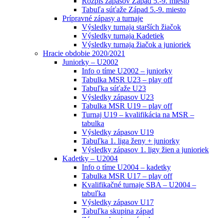
Rozpis zápasov Západ 5.-9. miesto
Tabuľa súťaže Západ 5.-9. miesto
Prípravné zápasy a turnaje
Výsledky turnaja starších žiačok
Výsledky turnaja Kadetiek
Výsledky turnaja žiačok a junioriek
Hracie obdobie 2020/2021
Juniorky – U2002
Info o tíme U2002 – juniorky
Tabulka MSR U23 – play off
Tabuľka súťaže U23
Výsledky zápasov U23
Tabulka MSR U19 – play off
Turnaj U19 – kvalifikácia na MSR –
tabulka
Výsledky zápasov U19
Tabuľka 1. liga ženy + juniorky
Výsledky zápasov 1. ligy žien a junioriek
Kadetky – U2004
Info o tíme U2004 – kadetky
Tabulka MSR U17 – play off
Kvalifikačné turnaje SBA – U2004 –
tabuľka
Výsledky zápasov U17
Tabuľka skupina západ