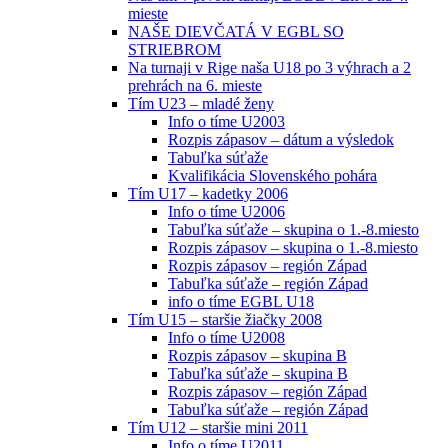
mieste
NAŠE DIEVČATÁ V EGBL SO
STRIEBROM
Na turnaji v Rige naša U18 po 3 výhrach a 2
prehrách na 6. mieste
Tím U23 – mladé ženy
Info o tíme U2003
Rozpis zápasov – dátum a výsledok
Tabuľka súťaže
Kvalifikácia Slovenského pohára
Tím U17 – kadetky 2006
Info o tíme U2006
Tabuľka súťaže – skupina o 1.-8.miesto
Rozpis zápasov – skupina o 1.-8.miesto
Rozpis zápasov – región Západ
Tabuľka súťaže – región Západ
info o tíme EGBL U18
Tím U15 – staršie žiačky 2008
Info o tíme U2008
Rozpis zápasov – skupina B
Tabuľka súťaže – skupina B
Rozpis zápasov – región Západ
Tabuľka súťaže – región Západ
Tím U12 – staršie mini 2011
Info o tíme U2011