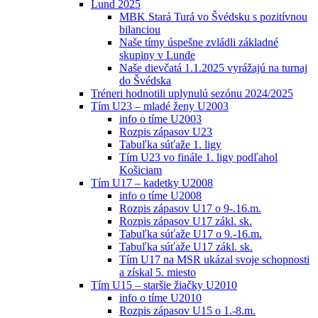
Lund 2025
MBK Stará Turá vo Švédsku s pozitívnou
bilanciou
Naše tímy úspešne zvládli základné
skupiny v Lunde
Naše dievčatá 1.1.2025 vyrážajú na turnaj
do Švédska
Tréneri hodnotili uplynulú sezónu 2024/2025
Tím U23 – mladé ženy U2003
info o tíme U2003
Rozpis zápasov U23
Tabuľka súťaže 1. ligy
Tím U23 vo finále 1. ligy podľahol
Košiciam
Tím U17 – kadetky U2008
info o tíme U2008
Rozpis zápasov U17 o 9-.16.m.
Rozpis zápasov U17 zákl. sk.
Tabuľka súťaže U17 o 9.-16.m.
Tabuľka súťaže U17 zákl. sk.
Tím U17 na MSR ukázal svoje schopnosti
a získal 5. miesto
Tím U15 – staršie žiačky U2010
info o tíme U2010
Rozpis zápasov U15 o 1.-8.m.