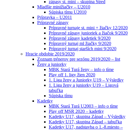
zápasy st. mini – skupina Stred
Mladšie minižiačky – U2010
Súpiska tímu U2010
Prípravka – U2011
Prípravné zápasy
Prípravné turnaje st. mini + žiačky 12/2020
Prípravné zápasy junioriek a žiačok 9/2020
Prípravné zápasy kadetiek 9/2020
Prípravný turnaj ml žiačky 9/2020
Prípravný turnaj starších mini 9/2020
Hracie obdobie 2019/2020
Zoznam trénerov pre sezónu 2019/2020 – list
Ženy a juniorky
MBK Stará Turá ženy – info o tíme
Play off 1. ligy žien 2020
1. Liga ženy a Juniorky U19 – Výsledky
1. Liga ženy a juniorky U19 – Ligová
tabuľka
Súpiska tímu
Kadetky
MBK Stará Turá U2003 – info o tíme
Play off MSR 2020 – kadetky
Kadetky U17, skupina Západ – Výsledky
Kadetky U17, skupina Západ – tabuľka
Kadetky U17, nadstavba o 1.-8.miesto –