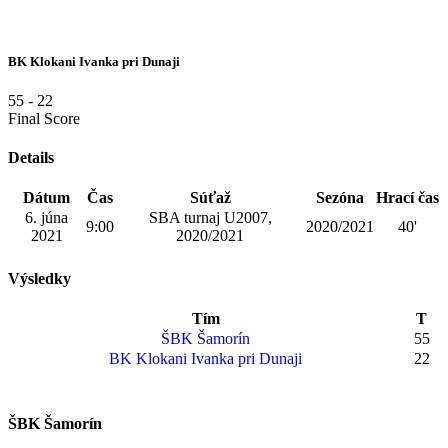
BK Klokani Ivanka pri Dunaji
55
-
22
Final Score
Details
Dátum
Čas
Súťaž
Sezóna
Hrací čas
6. júna
SBA turnaj U2007,
9:00
2020/2021
40'
2021
2020/2021
Výsledky
Tím
T
ŠBK Šamorín
55
BK Klokani Ivanka pri Dunaji
22
ŠBK Šamorín