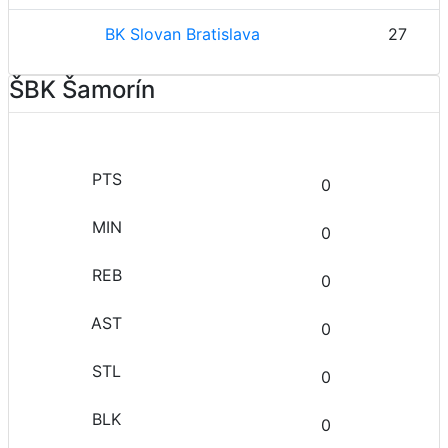
BK Slovan Bratislava
27
ŠBK Šamorín
0
0
0
0
0
0