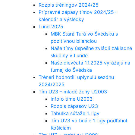
Rozpis tréningov 2024/25
Prípravné zápasy tímov 2024/25 –
kalendár a výsledky
Lund 2025
MBK Stará Turá vo Švédsku s
pozitívnou bilanciou
Naše tímy úspešne zvládli základné
skupiny v Lunde
Naše dievčatá 1.1.2025 vyrážajú na
turnaj do Švédska
Tréneri hodnotili uplynulú sezónu
2024/2025
Tím U23 – mladé ženy U2003
info o tíme U2003
Rozpis zápasov U23
Tabuľka súťaže 1. ligy
Tím U23 vo finále 1. ligy podľahol
Košiciam
Tím U17 – kadetky U2008