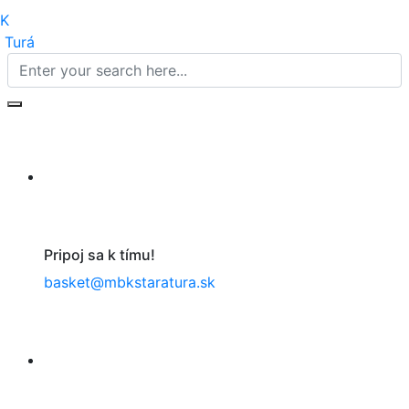
Pripoj sa k tímu!
basket@mbkstaratura.sk