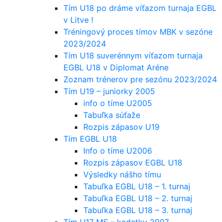
Tím U18 po dráme víťazom turnaja EGBL
v Litve !
Tréningový proces tímov MBK v sezóne
2023/2024
Tím U18 suverénnym víťazom turnaja
EGBL U18 v Diplomat Aréne
Zoznam trénerov pre sezónu 2023/2024
Tím U19 – juniorky 2005
info o tíme U2005
Tabuľka súťaže
Rozpis zápasov U19
Tím EGBL U18
Info o tíme U2006
Rozpis zápasov EGBL U18
Výsledky nášho tímu
Tabuľka EGBL U18 – 1. turnaj
Tabuľka EGBL U18 – 2. turnaj
Tabuľka EGBL U18 – 3. turnaj
Tím U17 MS – kadetky 2007