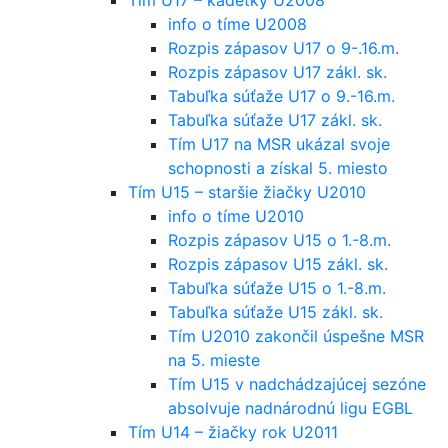
info o tíme U2008
Rozpis zápasov U17 o 9-.16.m.
Rozpis zápasov U17 zákl. sk.
Tabuľka súťaže U17 o 9.-16.m.
Tabuľka súťaže U17 zákl. sk.
Tím U17 na MSR ukázal svoje
schopnosti a získal 5. miesto
Tím U15 – staršie žiačky U2010
info o tíme U2010
Rozpis zápasov U15 o 1.-8.m.
Rozpis zápasov U15 zákl. sk.
Tabuľka súťaže U15 o 1.-8.m.
Tabuľka súťaže U15 zákl. sk.
Tím U2010 zakončil úspešne MSR
na 5. mieste
Tím U15 v nadchádzajúcej sezóne
absolvuje nadnárodnú ligu EGBL
Tím U14 – žiačky rok U2011