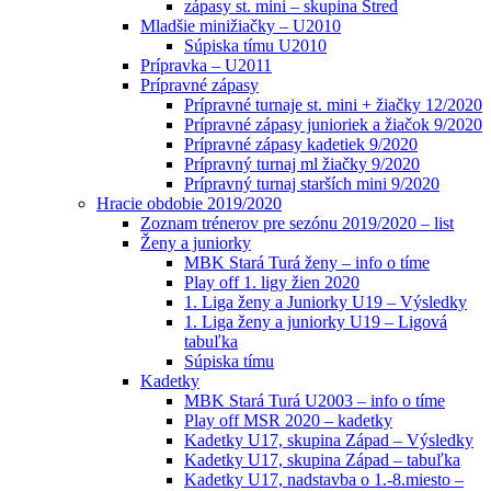
zápasy st. mini – skupina Stred
Mladšie minižiačky – U2010
Súpiska tímu U2010
Prípravka – U2011
Prípravné zápasy
Prípravné turnaje st. mini + žiačky 12/2020
Prípravné zápasy junioriek a žiačok 9/2020
Prípravné zápasy kadetiek 9/2020
Prípravný turnaj ml žiačky 9/2020
Prípravný turnaj starších mini 9/2020
Hracie obdobie 2019/2020
Zoznam trénerov pre sezónu 2019/2020 – list
Ženy a juniorky
MBK Stará Turá ženy – info o tíme
Play off 1. ligy žien 2020
1. Liga ženy a Juniorky U19 – Výsledky
1. Liga ženy a juniorky U19 – Ligová
tabuľka
Súpiska tímu
Kadetky
MBK Stará Turá U2003 – info o tíme
Play off MSR 2020 – kadetky
Kadetky U17, skupina Západ – Výsledky
Kadetky U17, skupina Západ – tabuľka
Kadetky U17, nadstavba o 1.-8.miesto –