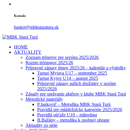
Kontakt
basket@mbkstaratura.sk
HOME
AKTUALITY
Zoznam trénerov pre sezónu 2025/2026
Rozpis tréningov 2025/26
Prípravné zápasy tímov 2025/26 – kalendár a výsledky
Turnaj Myjava U17 – september 2025
Turnaj Kyjov U14 – august 2025
Prípravné zápasy našich družstiev v sezóne
2025/2026
Zásady pre správanie aktérov v klube MBK Stará Turá
Metodické materiály
P.Jankovič – Metodika MBK Stará Turá
Pravidlá pre mládežnícke kategórie 2025/2026
Pravidlá súťaže U10 – mikroliga
B.Bažány – metodika k osobnej obrane
Aktuality zo siete