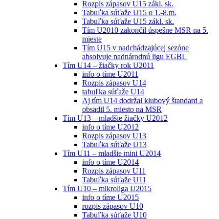
Rozpis zápasov U15 zákl. sk.
Tabuľka súťaže U15 o 1.-8.m.
Tabuľka súťaže U15 zákl. sk.
Tím U2010 zakončil úspešne MSR na 5.
mieste
Tím U15 v nadchádzajúcej sezóne
absolvuje nadnárodnú ligu EGBL
Tím U14 – žiačky rok U2011
info o tíme U2011
Rozpis zápasov U14
tabuľka súťaže U14
Aj tím U14 dodržal klubový štandard a
obsadil 5. miesto na MSR
Tím U13 – mladšie žiačky U2012
info o tíme U2012
Rozpis zápasov U13
Tabuľka súťaže U13
Tím U11 – mladšie mini U2014
info o tíme U2014
Rozpis zápasov U11
Tabuľka súťaže U11
Tím U10 – mikroliga U2015
info o tíme U2015
rozpis zápasov U10
Tabuľka súťaže U10