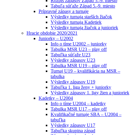
Rozpis zápasov Západ 5.-9. miesto
Tabuľa súťaže Západ 5.-9. miesto
Prípravné zápasy a turnaje
Výsledky turnaja starších žiačok
Výsledky turnaja Kadetiek
Výsledky turnaja žiačok a junioriek
Hracie obdobie 2020/2021
Juniorky – U2002
Info o tíme U2002 – juniorky
Tabulka MSR U23 – play off
Tabuľka súťaže U23
Výsledky zápasov U23
Tabulka MSR U19 – play off
Turnaj U19 – kvalifikácia na MSR –
tabulka
Výsledky zápasov U19
Tabuľka 1. liga ženy + juniorky
Výsledky zápasov 1. ligy žien a junioriek
Kadetky – U2004
Info o tíme U2004 – kadetky
Tabulka MSR U17 – play off
Kvalifikačné turnaje SBA – U2004 –
tabuľka
Výsledky zápasov U17
Tabuľka skupina západ