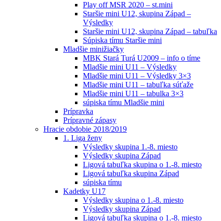
Play off MSR 2020 – st.mini
Staršie mini U12, skupina Západ –
Výsledky
Staršie mini U12, skupina Západ – tabuľka
Súpiska tímu Staršie mini
Mladšie minižiačky
MBK Stará Turá U2009 – info o tíme
Mladšie mini U11 – Výsledky
Mladšie mini U11 – Výsledky 3×3
Mladšie mini U11 – tabuľka súťaže
Mladšie mini U11 – tabulka 3×3
súpiska tímu Mladšie mini
Prípravka
Prípravné zápasy
Hracie obdobie 2018/2019
1. Liga ženy
Výsledky skupina 1.-8. miesto
Výsledky skupina Západ
Ligová tabuľka skupina o 1.-8. miesto
Ligová tabuľka skupina Západ
súpiska tímu
Kadetky U17
Výsledky skupina o 1.-8. miesto
Výsledky skupina Západ
Ligová tabuľka skupina o 1.-8. miesto