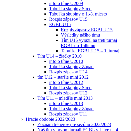
info o tíme U2009
Tabuľka skupiny Stred
Tabuľka skupiny o 1.-8. miesto
Rozpis zápasov U15
EGBL U15
Rozpis zápasov EGBL U15
Výsledky nášho tímu
Tím U15 vyrazil na tretí turnaj
EGBL do Tallinnu
Tabuľka EGBL U15 – 1. turnaj
Tím U14 – žiačky 2010
info o tíme U2010
Tabuľka skupiny Západ
Rozpis zápasov U14
tím U12 – staršie mini 2012
info o tíme U2012
Tabuľka skupiny Stred
Rozpis zápasov U12
Tím U11 – mladšie mini 2013
info o tíme U2013
Tabuľka skupiny Západ
Rozpis zápasov U11
Hracie obdobie 2022/2023
Zoznam trénerov pre sezónu 2022/2023
Náš tím v prvom turnaji EGBL v Litve na 4.