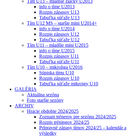
Tím U13 – mladšie žiačky U2013
info o tíme U2013
Rozpis zápasov U13
Tabuľka súťaže U13
Tím U12 MS – staršie mini U2014+
info o tíme U2014
Rozpis zápasov U12
Tabuľka súťaže U12
Tím U11 – mladšie mini U2015
info o tíme U2015
Rozpis zápasov U11
Tabuľka súťaže U11
Tím U10 – mikroliga U2016
Súpiska tímu U10
Rozpis zápasov U10
Tabuľka súťaže mikroigy U10
GALÉRIA
Aktuálna sezóna
Foto staršie sezóny
ARCHIV
Hracie obdobie 2024/2025
Zoznam trénerov pre sezónu 2024/2025
Rozpis tréningov 2024/25
Prípravné zápasy tímov 2024/25 – kalendár a
výsledky