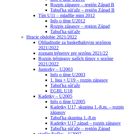
Rozpis zápasov – región Západ B
Tabuľka súťaže – región Západ B
Tím U11 – mladšie mini 2012
Info o tíme U2012
Rozpis zápasov – region Západ
Tabuľka súťaže
Hracie obdobie 2021/2022
Ohliadnutie za basketbalovou sezónou
2021/2022
zoznam trénerov pre sezónu 2021/22
Rozpis tréningov naších tímov v sezóne
2021/2022
Juniorky – U2003
Info o tíme U2003
1. liga + U19 – rozpis zápasov
Tabuľka súťaže
EGBL U18
Kadetky – U2005
Info o tíme U2005
Kadetky U17, skupina 1.-8.m. – rozpis
zápasov
Tabuľka skupina 1.-8.m
Kadetky U17 západ – rozpis zápasov
Tabuľka súťaže – región Západ
staršie žiačky – U2007