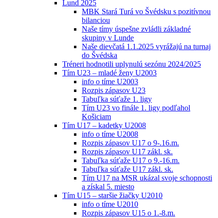
Lund 2025
MBK Stará Turá vo Švédsku s pozitívnou
bilanciou
Naše tímy úspešne zvládli základné
skupiny v Lunde
Naše dievčatá 1.1.2025 vyrážajú na turnaj
do Švédska
Tréneri hodnotili uplynulú sezónu 2024/2025
Tím U23 – mladé ženy U2003
info o tíme U2003
Rozpis zápasov U23
Tabuľka súťaže 1. ligy
Tím U23 vo finále 1. ligy podľahol
Košiciam
Tím U17 – kadetky U2008
info o tíme U2008
Rozpis zápasov U17 o 9-.16.m.
Rozpis zápasov U17 zákl. sk.
Tabuľka súťaže U17 o 9.-16.m.
Tabuľka súťaže U17 zákl. sk.
Tím U17 na MSR ukázal svoje schopnosti
a získal 5. miesto
Tím U15 – staršie žiačky U2010
info o tíme U2010
Rozpis zápasov U15 o 1.-8.m.