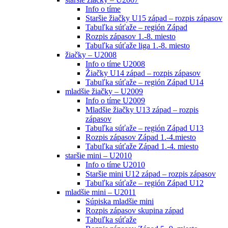
Info o tíme
Staršie žiačky U15 západ – rozpis zápasov
Tabuľka súťaže – región Západ
Rozpis zápasov 1.-8. miesto
Tabuľka súťaže liga 1.-8. miesto
žiačky – U2008
Info o tíme U2008
Žiačky U14 západ – rozpis zápasov
Tabuľka súťaže – región Západ U14
mladšie žiačky – U2009
Info o tíme U2009
Mladšie žiačky U13 západ – rozpis
zápasov
Tabuľka súťaže – región Západ U13
Rozpis zápasov Západ 1.-4.miesto
Tabuľka súťaže Západ 1.-4. miesto
staršie mini – U2010
Info o tíme U2010
Staršie mini U12 západ – rozpis zápasov
Tabuľka súťaže – región Západ U12
mladšie mini – U2011
Súpiska mladšie mini
Rozpis zápasov skupina západ
Tabuľka súťaže