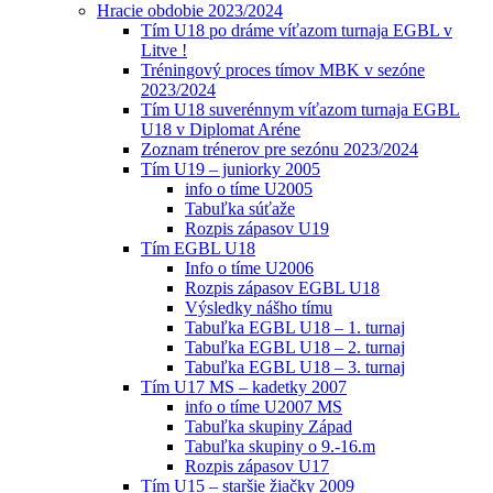
Hracie obdobie 2023/2024
Tím U18 po dráme víťazom turnaja EGBL v
Litve !
Tréningový proces tímov MBK v sezóne
2023/2024
Tím U18 suverénnym víťazom turnaja EGBL
U18 v Diplomat Aréne
Zoznam trénerov pre sezónu 2023/2024
Tím U19 – juniorky 2005
info o tíme U2005
Tabuľka súťaže
Rozpis zápasov U19
Tím EGBL U18
Info o tíme U2006
Rozpis zápasov EGBL U18
Výsledky nášho tímu
Tabuľka EGBL U18 – 1. turnaj
Tabuľka EGBL U18 – 2. turnaj
Tabuľka EGBL U18 – 3. turnaj
Tím U17 MS – kadetky 2007
info o tíme U2007 MS
Tabuľka skupiny Západ
Tabuľka skupiny o 9.-16.m
Rozpis zápasov U17
Tím U15 – staršie žiačky 2009