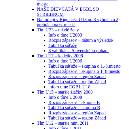
mieste
NAŠE DIEVČATÁ V EGBL SO
STRIEBROM
Na turnaji v Rige naša U18 po 3 výhrach a 2
prehrách na 6. mieste
Tím U23 – mladé ženy
Info o tíme U2003
Rozpis zápasov – dátum a výsledok
Tabuľka súťaže
Kvalifikácia Slovenského pohára
Tím U17 – kadetky 2006
Info o tíme U2006
Tabuľka súťaže – skupina o 1.-8.miesto
Rozpis zápasov – skupina o 1.-8.miesto
Rozpis zápasov – región Západ
Tabuľka súťaže – región Západ
info o tíme EGBL U18
Tím U15 – staršie žiačky 2008
Info o tíme U2008
Rozpis zápasov – skupina B
Tabuľka súťaže – skupina B
Rozpis zápasov – región Západ
Tabuľka súťaže – región Západ
Tím U12 – staršie mini 2011
Info o tíme U2011