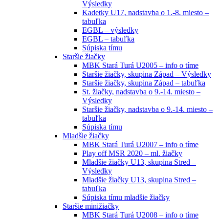
Výsledky
Kadetky U17, nadstavba o 1.-8. miesto –
tabuľka
EGBL – výsledky
EGBL – tabuľka
Súpiska tímu
Staršie žiačky
MBK Stará Turá U2005 – info o tíme
Staršie žiačky, skupina Západ – Výsledky
Staršie žiačky, skupina Západ – tabuľka
St. žiačky, nadstavba o 9.-14. miesto –
Výsledky
Staršie žiačky, nadstavba o 9.-14. miesto –
tabuľka
Súpiska tímu
Mladšie žiačky
MBK Stará Turá U2007 – info o tíme
Play off MSR 2020 – ml. žiačky
Mladšie žiačky U13, skupina Stred –
Výsledky
Mladšie žiačky U13, skupina Stred –
tabuľka
Súpiska tímu mladšie žiačky
Staršie minižiačky
MBK Stará Turá U2008 – info o tíme