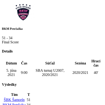
BKM Petržalka
51
-
34
Final Score
Details
Hrací
Dátum
Čas
Súťaž
Sezóna
čas
5. júna
SBA turnaj U2007,
9:00
2020/2021
40'
2021
2020/2021
Výsledky
Tím
T
ŠBK Šamorín
51
BKM Petržalka
34