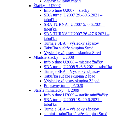
Zápasy skupiny západ
Žiačky – U2007
Info o tíme U2007 – žiačky
SBA turnaj U2007 29.-30.5.2021 –
tabuľka
SBA TURNAJ U2007 5.-6.6.2021 –
tabuľka
SBA TURNAJ U2007 26.-27.6.2021 –
tabuľka
Turnaje SBA – výsledky zápasov
Tabuľka súťaže skupina Stred
Výsledky zápasov – skupina Stred
Mladšie žiačky – U2008
Info o tíme U2008 – mladšie žiačky
SBA turnaj U2008 5.-6.6.2021 – tabuľka
Turnaje SBA – Výsledky zápasov
Tabuľka súťaže skupina Západ
Výsledky zápasov skupina Západ
Prípravný turnaj 9/2020
Staršie minižiačky – U2009
Info o tíme U2009 – staršie minižiačky
SBA turnaj U2009 19.-20.6.2021 –
tabuľka
Turnaje SBA – výsledky zápasov
st mini – tabuľka súťaže skupina Stred