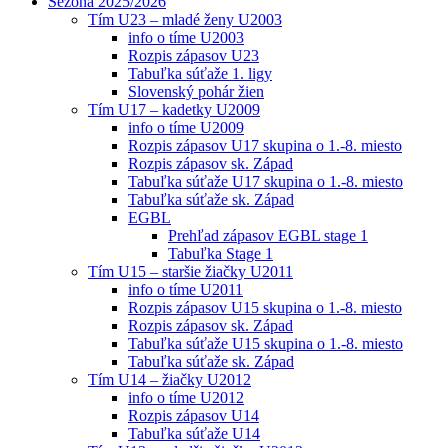
Sezóna 2025/2026
Tím U23 – mladé ženy U2003
info o tíme U2003
Rozpis zápasov U23
Tabuľka súťaže 1. ligy
Slovenský pohár žien
Tím U17 – kadetky U2009
info o tíme U2009
Rozpis zápasov U17 skupina o 1.-8. miesto
Rozpis zápasov sk. Západ
Tabuľka súťaže U17 skupina o 1.-8. miesto
Tabuľka súťaže sk. Západ
EGBL
Prehľad zápasov EGBL stage 1
Tabuľka Stage 1
Tím U15 – staršie žiačky U2011
info o tíme U2011
Rozpis zápasov U15 skupina o 1.-8. miesto
Rozpis zápasov sk. Západ
Tabuľka súťaže U15 skupina o 1.-8. miesto
Tabuľka súťaže sk. Západ
Tím U14 – žiačky U2012
info o tíme U2012
Rozpis zápasov U14
Tabuľka súťaže U14