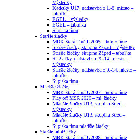
Výsledky
Kadetky U17, nadstavba o 1.-8. miesto –
tabuľka
EGBL – výsledky
EGBL – tabuľka
Súpiska tímu
Staršie žiačky
MBK Stará Turá U2005 – info o tíme
Staršie žiačky, skupina Západ – Výsledky
Staršie žiačky, skupina Západ – tabuľka
St. žiačky, nadstavba o 9.-14. miesto –
Výsledky
Staršie žiačky, nadstavba o 9.-14. miesto –
tabuľka
Súpiska tímu
Mladšie žiačky
MBK Stará Turá U2007 – info o tíme
Play off MSR 2020 – ml. žiačky
Mladšie žiačky U13, skupina Stred –
Výsledky
Mladšie žiačky U13, skupina Stred –
tabuľka
Súpiska tímu mladšie žiačky
Staršie minižiačky
MBK Stará Turá U2008 – info o tíme