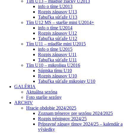
Tím U13 – mladšie žiačky U2013
info o tíme U2013
Rozpis zápasov U13
Tabuľka súťaže U13
Tím U12 MS – staršie mini U2014+
info o tíme U2014
Rozpis zápasov U12
Tabuľka súťaže U12
Tím U11 – mladšie mini U2015
info o tíme U2015
Rozpis zápasov U11
Tabuľka súťaže U11
Tím U10 – mikroliga U2016
Súpiska tímu U10
Rozpis zápasov U10
Tabuľka súťaže mikroigy U10
GALÉRIA
Aktuálna sezóna
Foto staršie sezóny
ARCHIV
Hracie obdobie 2024/2025
Zoznam trénerov pre sezónu 2024/2025
Rozpis tréningov 2024/25
Prípravné zápasy tímov 2024/25 – kalendár a
výsledky