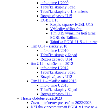
info o tíme U2009
Tabuľka skupiny Stred
Tabuľka skupiny o 1.-8. miesto
Rozpis zápasov U15
EGBL U15
Rozpis zápasov EGBL U15
Výsledky nášho tímu
Tím U15 vyrazil na tretí turnaj
EGBL do Tallinnu
Tabuľka EGBL U15 – 1. turnaj
Tím U14 – žiačky 2010
info o tíme U2010
Tabuľka skupiny Západ
Rozpis zápasov U14
tím U12 – staršie mini 2012
info o tíme U2012
Tabuľka skupiny Stred
Rozpis zápasov U12
Tím U11 – mladšie mini 2013
info o tíme U2013
Tabuľka skupiny Západ
Rozpis zápasov U11
Hracie obdobie 2022/2023
Zoznam trénerov pre sezónu 2022/2023
Náš tím v prvom turnaji EGBL v Litve na 4.