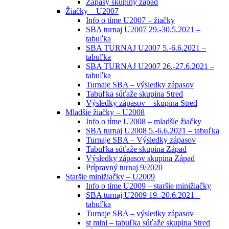
Zápasy skupiny západ
Žiačky – U2007
Info o tíme U2007 – žiačky
SBA turnaj U2007 29.-30.5.2021 –
tabuľka
SBA TURNAJ U2007 5.-6.6.2021 –
tabuľka
SBA TURNAJ U2007 26.-27.6.2021 –
tabuľka
Turnaje SBA – výsledky zápasov
Tabuľka súťaže skupina Stred
Výsledky zápasov – skupina Stred
Mladšie žiačky – U2008
Info o tíme U2008 – mladšie žiačky
SBA turnaj U2008 5.-6.6.2021 – tabuľka
Turnaje SBA – Výsledky zápasov
Tabuľka súťaže skupina Západ
Výsledky zápasov skupina Západ
Prípravný turnaj 9/2020
Staršie minižiačky – U2009
Info o tíme U2009 – staršie minižiačky
SBA turnaj U2009 19.-20.6.2021 –
tabuľka
Turnaje SBA – výsledky zápasov
st mini – tabuľka súťaže skupina Stred