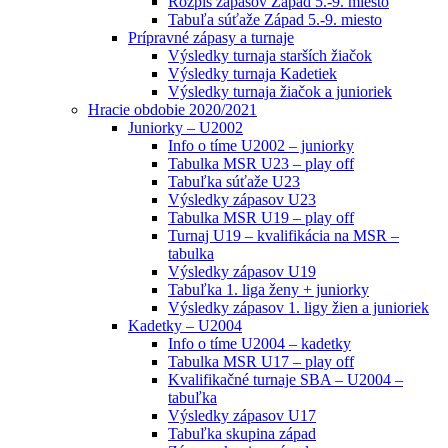
Rozpis zápasov Západ 5.-9. miesto
Tabuľa súťaže Západ 5.-9. miesto
Prípravné zápasy a turnaje
Výsledky turnaja starších žiačok
Výsledky turnaja Kadetiek
Výsledky turnaja žiačok a junioriek
Hracie obdobie 2020/2021
Juniorky – U2002
Info o tíme U2002 – juniorky
Tabulka MSR U23 – play off
Tabuľka súťaže U23
Výsledky zápasov U23
Tabulka MSR U19 – play off
Turnaj U19 – kvalifikácia na MSR –
tabulka
Výsledky zápasov U19
Tabuľka 1. liga ženy + juniorky
Výsledky zápasov 1. ligy žien a junioriek
Kadetky – U2004
Info o tíme U2004 – kadetky
Tabulka MSR U17 – play off
Kvalifikačné turnaje SBA – U2004 –
tabuľka
Výsledky zápasov U17
Tabuľka skupina západ