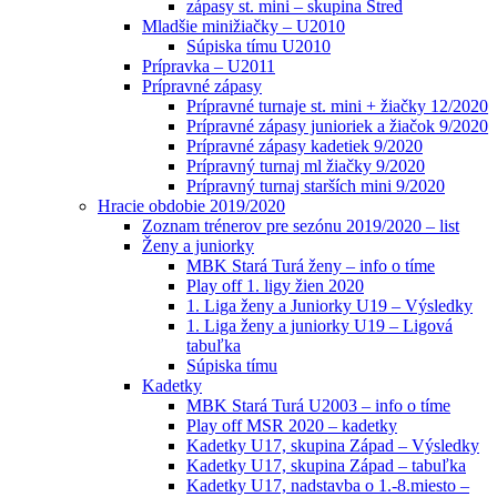
zápasy st. mini – skupina Stred
Mladšie minižiačky – U2010
Súpiska tímu U2010
Prípravka – U2011
Prípravné zápasy
Prípravné turnaje st. mini + žiačky 12/2020
Prípravné zápasy junioriek a žiačok 9/2020
Prípravné zápasy kadetiek 9/2020
Prípravný turnaj ml žiačky 9/2020
Prípravný turnaj starších mini 9/2020
Hracie obdobie 2019/2020
Zoznam trénerov pre sezónu 2019/2020 – list
Ženy a juniorky
MBK Stará Turá ženy – info o tíme
Play off 1. ligy žien 2020
1. Liga ženy a Juniorky U19 – Výsledky
1. Liga ženy a juniorky U19 – Ligová
tabuľka
Súpiska tímu
Kadetky
MBK Stará Turá U2003 – info o tíme
Play off MSR 2020 – kadetky
Kadetky U17, skupina Západ – Výsledky
Kadetky U17, skupina Západ – tabuľka
Kadetky U17, nadstavba o 1.-8.miesto –