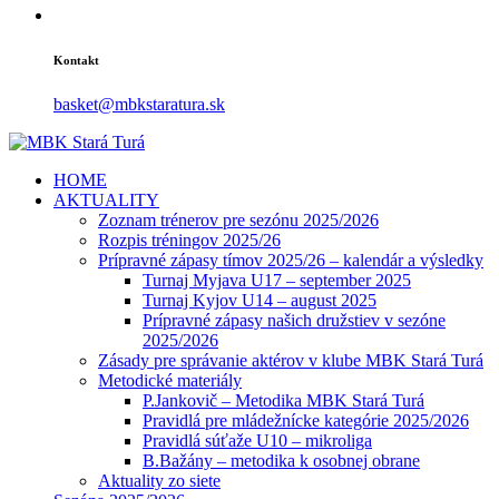
Kontakt
basket@mbkstaratura.sk
HOME
AKTUALITY
Zoznam trénerov pre sezónu 2025/2026
Rozpis tréningov 2025/26
Prípravné zápasy tímov 2025/26 – kalendár a výsledky
Turnaj Myjava U17 – september 2025
Turnaj Kyjov U14 – august 2025
Prípravné zápasy našich družstiev v sezóne
2025/2026
Zásady pre správanie aktérov v klube MBK Stará Turá
Metodické materiály
P.Jankovič – Metodika MBK Stará Turá
Pravidlá pre mládežnícke kategórie 2025/2026
Pravidlá súťaže U10 – mikroliga
B.Bažány – metodika k osobnej obrane
Aktuality zo siete