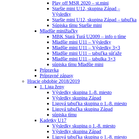
Play off MSR 2020 – st.mini
Staršie mini U12, skupina Západ –
Výsledky
Staršie mini U12, skupina Západ – tabuľka
Súpiska tímu Staršie mini
Mladšie minižiačky
MBK Stará Turá U2009 – info o tíme
Mladšie mini U11 – Výsledky
Mladšie mini U11 – Výsledky 3×3
Mladšie mini U11 – tabuľka súťaže
Mladšie mini U11 – tabulka 3×3
súpiska tímu Mladšie mini
Prípravka
Prípravné zápasy
Hracie obdobie 2018/2019
1. Liga ženy
Výsledky skupina 1.-8. miesto
Výsledky skupina Západ
Ligová tabuľka skupina o 1.-8. miesto
Ligová tabuľka skupina Západ
súpiska tímu
Kadetky U17
Výsledky skupina o 1.-8. miesto
Výsledky skupina Západ
Ligová tabuľka skupina o 1.-8. miesto