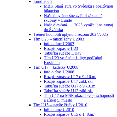
Lund 2025
MBK Stará Turá vo Švédsku s pozitívnou
bilanciou
Naše tímy úspešne zvládli základné
skupiny v Lunde
Naše dievčatá 1.1.2025 vyrážajú na turnaj
do Švédska
Tréneri hodnotili uplynulú sezónu 2024/2025
Tím U23 – mladé ženy U2003
info o tíme U2003
Rozpis zápasov U23
Tabuľka súťaže 1. ligy
Tím U23 vo finále 1. ligy podľahol
Košiciam
Tím U17 – kadetky U2008
info o tíme U2008
Rozpis zápasov U17 o 9-.16.m.
Rozpis zápasov U17 zákl. sk.
Tabuľka súťaže U17 o 9.-16.m.
Tabuľka súťaže U17 zákl. sk.
Tím U17 na MSR ukázal svoje schopnosti
a získal 5. miesto
Tím U15 – staršie žiačky U2010
info o tíme U2010
Rozpis zápasov U15 o 1.-8.m.