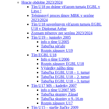
Hracie obdobie 2023/2024
Tím U18 po dráme víťazom turnaja EGBL v
Litve !
Tréningový proces tímov MBK v sezóne
2023/2024
Tím U18 suverénnym víťazom turnaja EGBL
U18 v Diplomat Aréne
Zoznam trénerov pre sezónu 2023/2024
Tím U19 – juniorky 2005
info o tíme U2005
Tabuľka súťaže
Rozpis zápasov U19
Tím EGBL U18
Info o tíme U2006
Rozpis zápasov EGBL U18
Výsledky nášho tímu
Tabuľka EGBL U18 – 1. turnaj
Tabuľka EGBL U18 – 2. turnaj
Tabuľka EGBL U18 – 3. turnaj
Tím U17 MS – kadetky 2007
info o tíme U2007 MS
Tabuľka skupiny Západ
Tabuľka skupiny o 9.-16.m
Rozpis zápasov U17
Tím U15 – staršie žiačky 2009