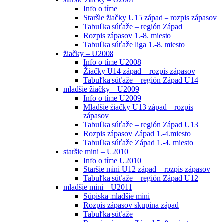
Info o tíme
Staršie žiačky U15 západ – rozpis zápasov
Tabuľka súťaže – región Západ
Rozpis zápasov 1.-8. miesto
Tabuľka súťaže liga 1.-8. miesto
žiačky – U2008
Info o tíme U2008
Žiačky U14 západ – rozpis zápasov
Tabuľka súťaže – región Západ U14
mladšie žiačky – U2009
Info o tíme U2009
Mladšie žiačky U13 západ – rozpis
zápasov
Tabuľka súťaže – región Západ U13
Rozpis zápasov Západ 1.-4.miesto
Tabuľka súťaže Západ 1.-4. miesto
staršie mini – U2010
Info o tíme U2010
Staršie mini U12 západ – rozpis zápasov
Tabuľka súťaže – región Západ U12
mladšie mini – U2011
Súpiska mladšie mini
Rozpis zápasov skupina západ
Tabuľka súťaže