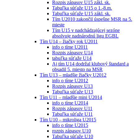
Rozpis zápasov U15 zákl. sk.
Tabuľka súťaže U15 o 1.-8.m.
Tabuľka súťaže U15 zákl. sk.
Tím U2010 zakončil úspešne MSR na 5.
mieste
Tím U15 v nadchádzajúcej sezóne
absolvuje nadnárodnú ligu EGBL
Tím U14 – žiačky rok U2011
info o tíme U2011
Rozpis zápasov U14
tabuľka súťaže U14
Aj tím U14 dodržal klubový štandard a
obsadil 5. miesto na MSR
Tím U13 – mladšie žiačky U2012
info o tíme U2012
Rozpis zápasov U13
Tabuľka súťaže U13
Tím U11 – mladšie mini U2014
info o tíme U2014
Rozpis zápasov U11
Tabuľka súťaže U11
Tím U10 – mikroliga U2015
info o tíme U2015
rozpis zápasov U10
Tabuľka súťaže U10