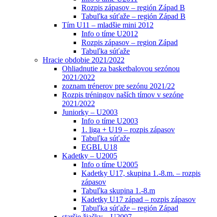
Rozpis zápasov – región Západ B
Tabuľka súťaže – región Západ B
Tím U11 – mladšie mini 2012
Info o tíme U2012
Rozpis zápasov – region Západ
Tabuľka súťaže
Hracie obdobie 2021/2022
Ohliadnutie za basketbalovou sezónou
2021/2022
zoznam trénerov pre sezónu 2021/22
Rozpis tréningov naších tímov v sezóne
2021/2022
Juniorky – U2003
Info o tíme U2003
1. liga + U19 – rozpis zápasov
Tabuľka súťaže
EGBL U18
Kadetky – U2005
Info o tíme U2005
Kadetky U17, skupina 1.-8.m. – rozpis
zápasov
Tabuľka skupina 1.-8.m
Kadetky U17 západ – rozpis zápasov
Tabuľka súťaže – región Západ
staršie žiačky – U2007