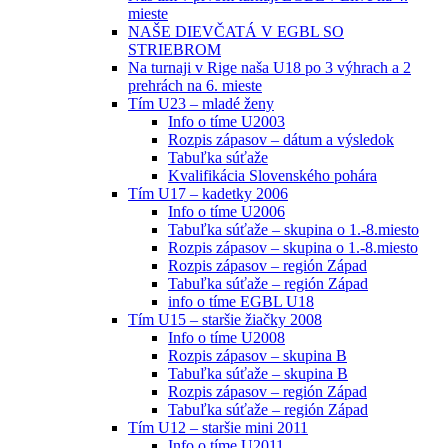
mieste
NAŠE DIEVČATÁ V EGBL SO
STRIEBROM
Na turnaji v Rige naša U18 po 3 výhrach a 2
prehrách na 6. mieste
Tím U23 – mladé ženy
Info o tíme U2003
Rozpis zápasov – dátum a výsledok
Tabuľka súťaže
Kvalifikácia Slovenského pohára
Tím U17 – kadetky 2006
Info o tíme U2006
Tabuľka súťaže – skupina o 1.-8.miesto
Rozpis zápasov – skupina o 1.-8.miesto
Rozpis zápasov – región Západ
Tabuľka súťaže – región Západ
info o tíme EGBL U18
Tím U15 – staršie žiačky 2008
Info o tíme U2008
Rozpis zápasov – skupina B
Tabuľka súťaže – skupina B
Rozpis zápasov – región Západ
Tabuľka súťaže – región Západ
Tím U12 – staršie mini 2011
Info o tíme U2011