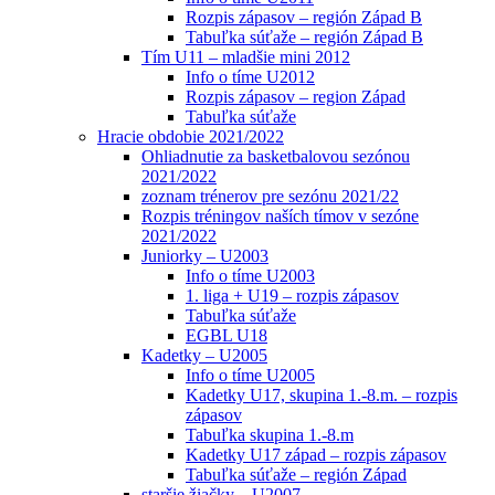
Rozpis zápasov – región Západ B
Tabuľka súťaže – región Západ B
Tím U11 – mladšie mini 2012
Info o tíme U2012
Rozpis zápasov – region Západ
Tabuľka súťaže
Hracie obdobie 2021/2022
Ohliadnutie za basketbalovou sezónou
2021/2022
zoznam trénerov pre sezónu 2021/22
Rozpis tréningov naších tímov v sezóne
2021/2022
Juniorky – U2003
Info o tíme U2003
1. liga + U19 – rozpis zápasov
Tabuľka súťaže
EGBL U18
Kadetky – U2005
Info o tíme U2005
Kadetky U17, skupina 1.-8.m. – rozpis
zápasov
Tabuľka skupina 1.-8.m
Kadetky U17 západ – rozpis zápasov
Tabuľka súťaže – región Západ
staršie žiačky – U2007