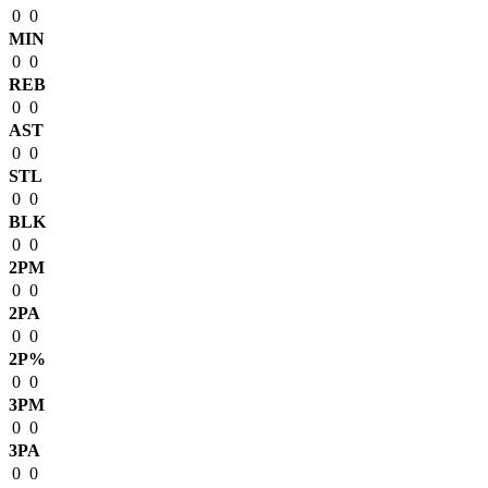
0
0
MIN
0
0
REB
0
0
AST
0
0
STL
0
0
BLK
0
0
2PM
0
0
2PA
0
0
2P%
0
0
3PM
0
0
3PA
0
0