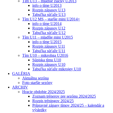
Tím U13 – mladšie žiačky U2013
info o tíme U2013
Rozpis zápasov U13
Tabuľka súťaže U13
Tím U12 MS – staršie mini U2014+
info o tíme U2014
Rozpis zápasov U12
Tabuľka súťaže U12
Tím U11 – mladšie mini U2015
info o tíme U2015
Rozpis zápasov U11
Tabuľka súťaže U11
Tím U10 – mikroliga U2016
Súpiska tímu U10
Rozpis zápasov U10
Tabuľka súťaže mikroigy U10
GALÉRIA
Aktuálna sezóna
Foto staršie sezóny
ARCHIV
Hracie obdobie 2024/2025
Zoznam trénerov pre sezónu 2024/2025
Rozpis tréningov 2024/25
Prípravné zápasy tímov 2024/25 – kalendár a
výsledky