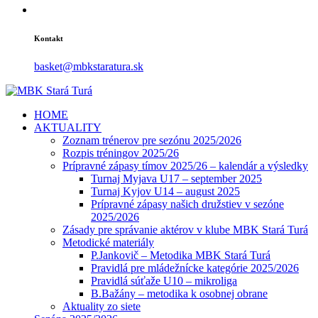
Kontakt
basket@mbkstaratura.sk
HOME
AKTUALITY
Zoznam trénerov pre sezónu 2025/2026
Rozpis tréningov 2025/26
Prípravné zápasy tímov 2025/26 – kalendár a výsledky
Turnaj Myjava U17 – september 2025
Turnaj Kyjov U14 – august 2025
Prípravné zápasy našich družstiev v sezóne
2025/2026
Zásady pre správanie aktérov v klube MBK Stará Turá
Metodické materiály
P.Jankovič – Metodika MBK Stará Turá
Pravidlá pre mládežnícke kategórie 2025/2026
Pravidlá súťaže U10 – mikroliga
B.Bažány – metodika k osobnej obrane
Aktuality zo siete