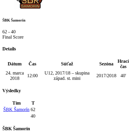
ŠBK Šamorín
62
-
40
Final Score
Details
Hrací
Dátum
Čas
Súťaž
Sezóna
čas
24. marca
U12, 2017/18 – skupina
12:00
2017/2018
40'
2018
západ. st. mini
Výsledky
Tím
T
ŠBK Šamorín
62
40
ŠBK Šamorín