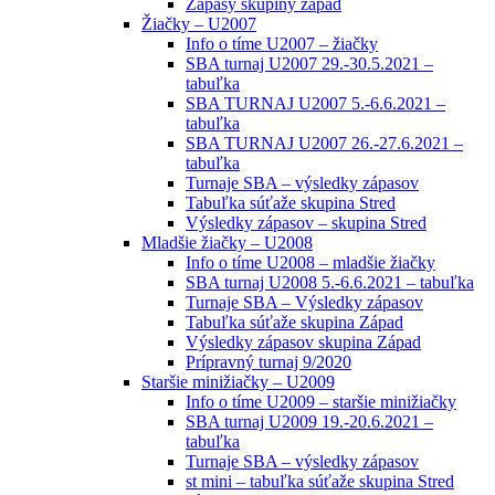
Zápasy skupiny západ
Žiačky – U2007
Info o tíme U2007 – žiačky
SBA turnaj U2007 29.-30.5.2021 –
tabuľka
SBA TURNAJ U2007 5.-6.6.2021 –
tabuľka
SBA TURNAJ U2007 26.-27.6.2021 –
tabuľka
Turnaje SBA – výsledky zápasov
Tabuľka súťaže skupina Stred
Výsledky zápasov – skupina Stred
Mladšie žiačky – U2008
Info o tíme U2008 – mladšie žiačky
SBA turnaj U2008 5.-6.6.2021 – tabuľka
Turnaje SBA – Výsledky zápasov
Tabuľka súťaže skupina Západ
Výsledky zápasov skupina Západ
Prípravný turnaj 9/2020
Staršie minižiačky – U2009
Info o tíme U2009 – staršie minižiačky
SBA turnaj U2009 19.-20.6.2021 –
tabuľka
Turnaje SBA – výsledky zápasov
st mini – tabuľka súťaže skupina Stred