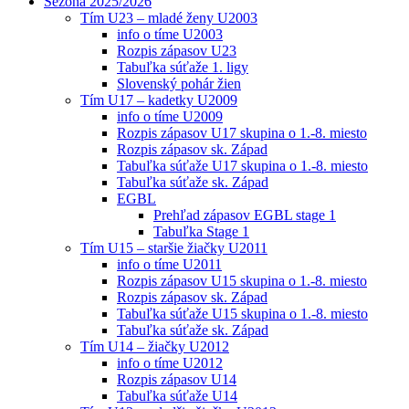
Sezóna 2025/2026
Tím U23 – mladé ženy U2003
info o tíme U2003
Rozpis zápasov U23
Tabuľka súťaže 1. ligy
Slovenský pohár žien
Tím U17 – kadetky U2009
info o tíme U2009
Rozpis zápasov U17 skupina o 1.-8. miesto
Rozpis zápasov sk. Západ
Tabuľka súťaže U17 skupina o 1.-8. miesto
Tabuľka súťaže sk. Západ
EGBL
Prehľad zápasov EGBL stage 1
Tabuľka Stage 1
Tím U15 – staršie žiačky U2011
info o tíme U2011
Rozpis zápasov U15 skupina o 1.-8. miesto
Rozpis zápasov sk. Západ
Tabuľka súťaže U15 skupina o 1.-8. miesto
Tabuľka súťaže sk. Západ
Tím U14 – žiačky U2012
info o tíme U2012
Rozpis zápasov U14
Tabuľka súťaže U14