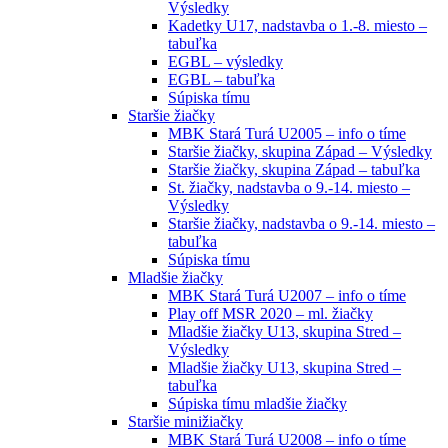
Výsledky
Kadetky U17, nadstavba o 1.-8. miesto –
tabuľka
EGBL – výsledky
EGBL – tabuľka
Súpiska tímu
Staršie žiačky
MBK Stará Turá U2005 – info o tíme
Staršie žiačky, skupina Západ – Výsledky
Staršie žiačky, skupina Západ – tabuľka
St. žiačky, nadstavba o 9.-14. miesto –
Výsledky
Staršie žiačky, nadstavba o 9.-14. miesto –
tabuľka
Súpiska tímu
Mladšie žiačky
MBK Stará Turá U2007 – info o tíme
Play off MSR 2020 – ml. žiačky
Mladšie žiačky U13, skupina Stred –
Výsledky
Mladšie žiačky U13, skupina Stred –
tabuľka
Súpiska tímu mladšie žiačky
Staršie minižiačky
MBK Stará Turá U2008 – info o tíme