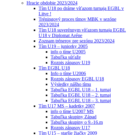
Hracie obdobie 2023/2024
Tím U18 po dráme víťazom turnaja EGBL v
Litve !
Tréningový proces tímov MBK v sezóne
2023/2024
Tím U18 suverénnym víťazom turnaja EGBL
U18 v Diplomat Aréne
Zoznam trénerov pre sezónu 2023/2024
Tím U19 – juniorky 2005
info o tíme U2005
Tabuľka súťaže
Rozpis zápasov U19
Tím EGBL U18
Info o tíme U2006
Rozpis zápasov EGBL U18
Výsledky nášho tímu
Tabuľka EGBL U18 – 1. turnaj
Tabuľka EGBL U18 – 2. turnaj
Tabuľka EGBL U18 – 3. turnaj
Tím U17 MS – kadetky 2007
info o tíme U2007 MS
Tabuľka skupiny Západ
Tabuľka skupiny o 9.-16.m
Rozpis zápasov U17
Tím U15 – staršie žiačky 2009