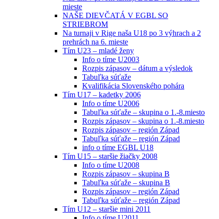
mieste
NAŠE DIEVČATÁ V EGBL SO
STRIEBROM
Na turnaji v Rige naša U18 po 3 výhrach a 2
prehrách na 6. mieste
Tím U23 – mladé ženy
Info o tíme U2003
Rozpis zápasov – dátum a výsledok
Tabuľka súťaže
Kvalifikácia Slovenského pohára
Tím U17 – kadetky 2006
Info o tíme U2006
Tabuľka súťaže – skupina o 1.-8.miesto
Rozpis zápasov – skupina o 1.-8.miesto
Rozpis zápasov – región Západ
Tabuľka súťaže – región Západ
info o tíme EGBL U18
Tím U15 – staršie žiačky 2008
Info o tíme U2008
Rozpis zápasov – skupina B
Tabuľka súťaže – skupina B
Rozpis zápasov – región Západ
Tabuľka súťaže – región Západ
Tím U12 – staršie mini 2011
Info o tíme U2011