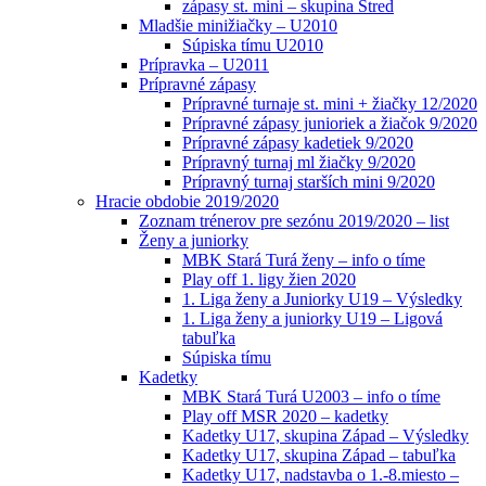
zápasy st. mini – skupina Stred
Mladšie minižiačky – U2010
Súpiska tímu U2010
Prípravka – U2011
Prípravné zápasy
Prípravné turnaje st. mini + žiačky 12/2020
Prípravné zápasy junioriek a žiačok 9/2020
Prípravné zápasy kadetiek 9/2020
Prípravný turnaj ml žiačky 9/2020
Prípravný turnaj starších mini 9/2020
Hracie obdobie 2019/2020
Zoznam trénerov pre sezónu 2019/2020 – list
Ženy a juniorky
MBK Stará Turá ženy – info o tíme
Play off 1. ligy žien 2020
1. Liga ženy a Juniorky U19 – Výsledky
1. Liga ženy a juniorky U19 – Ligová
tabuľka
Súpiska tímu
Kadetky
MBK Stará Turá U2003 – info o tíme
Play off MSR 2020 – kadetky
Kadetky U17, skupina Západ – Výsledky
Kadetky U17, skupina Západ – tabuľka
Kadetky U17, nadstavba o 1.-8.miesto –