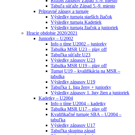
Rozpis zápasov Západ 5.-9. miesto
Tabuľa súťaže Západ 5.-9. miesto
Prípravné zápasy a turnaje
Výsledky turnaja starších žiačok
Výsledky turnaja Kadetiek
Výsledky turnaja žiačok a junioriek
Hracie obdobie 2020/2021
Juniorky – U2002
Info o tíme U2002 – juniorky
Tabulka MSR U23 – play off
Tabuľka súťaže U23
Výsledky zápasov U23
Tabulka MSR U19 – play off
Turnaj U19 – kvalifikácia na MSR –
tabulka
Výsledky zápasov U19
Tabuľka 1. liga ženy + juniorky
Výsledky zápasov 1. ligy žien a junioriek
Kadetky – U2004
Info o tíme U2004 – kadetky
Tabulka MSR U17 – play off
Kvalifikačné turnaje SBA – U2004 –
tabuľka
Výsledky zápasov U17
Tabuľka skupina západ