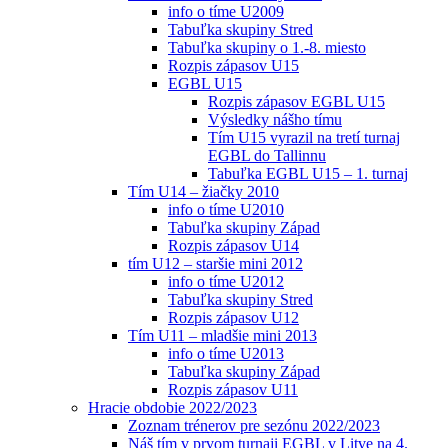
info o tíme U2009
Tabuľka skupiny Stred
Tabuľka skupiny o 1.-8. miesto
Rozpis zápasov U15
EGBL U15
Rozpis zápasov EGBL U15
Výsledky nášho tímu
Tím U15 vyrazil na tretí turnaj
EGBL do Tallinnu
Tabuľka EGBL U15 – 1. turnaj
Tím U14 – žiačky 2010
info o tíme U2010
Tabuľka skupiny Západ
Rozpis zápasov U14
tím U12 – staršie mini 2012
info o tíme U2012
Tabuľka skupiny Stred
Rozpis zápasov U12
Tím U11 – mladšie mini 2013
info o tíme U2013
Tabuľka skupiny Západ
Rozpis zápasov U11
Hracie obdobie 2022/2023
Zoznam trénerov pre sezónu 2022/2023
Náš tím v prvom turnaji EGBL v Litve na 4.