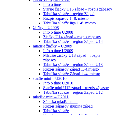
Info o tíme
Staršie žiačky U15 západ – rozpis zápasov
Tabuľka súťaže – región Západ
Rozpis zápasov 1.-8. miesto
Tabuľka súťaže liga 1.-8. miesto
žiačky – U2008
Info o tíme U2008
Žiačky U14 západ – rozpis zápasov
Tabuľka súťaže – región Západ U14
mladšie žiačky – U2009
Info o tíme U2009
Mladšie žiačky U13 západ – rozpis
zápasov
Tabuľka súťaže – región Západ U13
Rozpis zápasov Západ 1.-4.miesto
Tabuľka súťaže Západ 1.-4. miesto
staršie mini – U2010
Info o tíme U2010
Staršie mini U12 západ – rozpis zápasov
Tabuľka súťaže – región Západ U12
mladšie mini – U2011
Súpiska mladšie mini
Rozpis zápasov skupina západ
Tabuľka súťaže