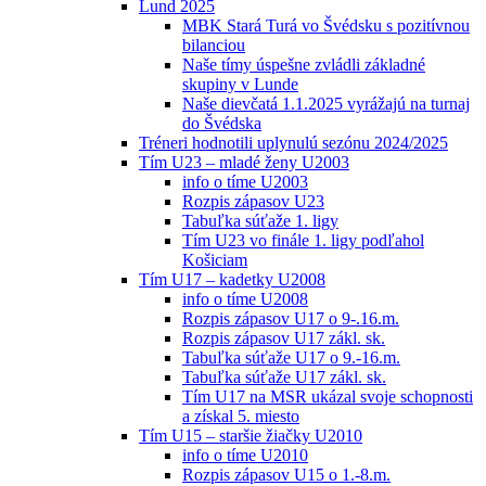
Lund 2025
MBK Stará Turá vo Švédsku s pozitívnou
bilanciou
Naše tímy úspešne zvládli základné
skupiny v Lunde
Naše dievčatá 1.1.2025 vyrážajú na turnaj
do Švédska
Tréneri hodnotili uplynulú sezónu 2024/2025
Tím U23 – mladé ženy U2003
info o tíme U2003
Rozpis zápasov U23
Tabuľka súťaže 1. ligy
Tím U23 vo finále 1. ligy podľahol
Košiciam
Tím U17 – kadetky U2008
info o tíme U2008
Rozpis zápasov U17 o 9-.16.m.
Rozpis zápasov U17 zákl. sk.
Tabuľka súťaže U17 o 9.-16.m.
Tabuľka súťaže U17 zákl. sk.
Tím U17 na MSR ukázal svoje schopnosti
a získal 5. miesto
Tím U15 – staršie žiačky U2010
info o tíme U2010
Rozpis zápasov U15 o 1.-8.m.