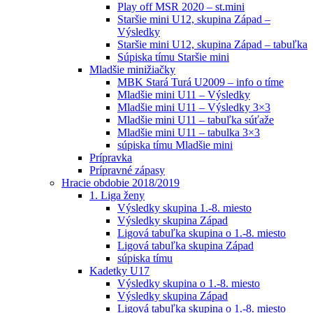
Play off MSR 2020 – st.mini
Staršie mini U12, skupina Západ –
Výsledky
Staršie mini U12, skupina Západ – tabuľka
Súpiska tímu Staršie mini
Mladšie minižiačky
MBK Stará Turá U2009 – info o tíme
Mladšie mini U11 – Výsledky
Mladšie mini U11 – Výsledky 3×3
Mladšie mini U11 – tabuľka súťaže
Mladšie mini U11 – tabulka 3×3
súpiska tímu Mladšie mini
Prípravka
Prípravné zápasy
Hracie obdobie 2018/2019
1. Liga ženy
Výsledky skupina 1.-8. miesto
Výsledky skupina Západ
Ligová tabuľka skupina o 1.-8. miesto
Ligová tabuľka skupina Západ
súpiska tímu
Kadetky U17
Výsledky skupina o 1.-8. miesto
Výsledky skupina Západ
Ligová tabuľka skupina o 1.-8. miesto