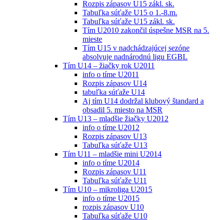
Rozpis zápasov U15 zákl. sk.
Tabuľka súťaže U15 o 1.-8.m.
Tabuľka súťaže U15 zákl. sk.
Tím U2010 zakončil úspešne MSR na 5.
mieste
Tím U15 v nadchádzajúcej sezóne
absolvuje nadnárodnú ligu EGBL
Tím U14 – žiačky rok U2011
info o tíme U2011
Rozpis zápasov U14
tabuľka súťaže U14
Aj tím U14 dodržal klubový štandard a
obsadil 5. miesto na MSR
Tím U13 – mladšie žiačky U2012
info o tíme U2012
Rozpis zápasov U13
Tabuľka súťaže U13
Tím U11 – mladšie mini U2014
info o tíme U2014
Rozpis zápasov U11
Tabuľka súťaže U11
Tím U10 – mikroliga U2015
info o tíme U2015
rozpis zápasov U10
Tabuľka súťaže U10