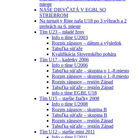
mieste
NAŠE DIEVČATÁ V EGBL SO
STRIEBROM
Na turnaji v Rige naša U18 po 3 výhrach a 2
prehrách na 6. mieste
Tím U23 – mladé ženy
Info o tíme U2003
Rozpis zápasov – dátum a výsledok
Tabuľka súťaže
Kvalifikácia Slovenského pohára
Tím U17 – kadetky 2006
Info o tíme U2006
Tabuľka súťaže – skupina o 1.-8.miesto
Rozpis zápasov – skupina o 1.-8.miesto
Rozpis zápasov – región Západ
Tabuľka súťaže – región Západ
info o tíme EGBL U18
Tím U15 – staršie žiačky 2008
Info o tíme U2008
Rozpis zápasov – skupina B
Tabuľka súťaže – skupina B
Rozpis zápasov – región Západ
Tabuľka súťaže – región Západ
Tím U12 – staršie mini 2011
Info o tíme U2011