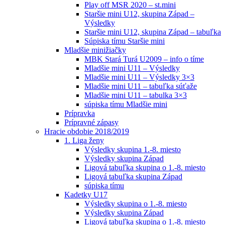
Play off MSR 2020 – st.mini
Staršie mini U12, skupina Západ –
Výsledky
Staršie mini U12, skupina Západ – tabuľka
Súpiska tímu Staršie mini
Mladšie minižiačky
MBK Stará Turá U2009 – info o tíme
Mladšie mini U11 – Výsledky
Mladšie mini U11 – Výsledky 3×3
Mladšie mini U11 – tabuľka súťaže
Mladšie mini U11 – tabulka 3×3
súpiska tímu Mladšie mini
Prípravka
Prípravné zápasy
Hracie obdobie 2018/2019
1. Liga ženy
Výsledky skupina 1.-8. miesto
Výsledky skupina Západ
Ligová tabuľka skupina o 1.-8. miesto
Ligová tabuľka skupina Západ
súpiska tímu
Kadetky U17
Výsledky skupina o 1.-8. miesto
Výsledky skupina Západ
Ligová tabuľka skupina o 1.-8. miesto