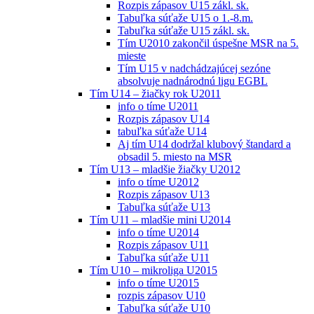
Rozpis zápasov U15 zákl. sk.
Tabuľka súťaže U15 o 1.-8.m.
Tabuľka súťaže U15 zákl. sk.
Tím U2010 zakončil úspešne MSR na 5.
mieste
Tím U15 v nadchádzajúcej sezóne
absolvuje nadnárodnú ligu EGBL
Tím U14 – žiačky rok U2011
info o tíme U2011
Rozpis zápasov U14
tabuľka súťaže U14
Aj tím U14 dodržal klubový štandard a
obsadil 5. miesto na MSR
Tím U13 – mladšie žiačky U2012
info o tíme U2012
Rozpis zápasov U13
Tabuľka súťaže U13
Tím U11 – mladšie mini U2014
info o tíme U2014
Rozpis zápasov U11
Tabuľka súťaže U11
Tím U10 – mikroliga U2015
info o tíme U2015
rozpis zápasov U10
Tabuľka súťaže U10