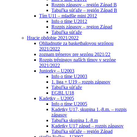
Rozpis zápasov – región Západ B
Tabuľka súťaže – región Západ B
Tím U11 – mladšie mini 2012
Info o tíme U2012
Rozpis zápasov – region Západ
Tabuľka súťaže
Hracie obdobie 2021/2022
Ohliadnutie za basketbalovou sezónou
2021/2022
zoznam trénerov pre sezónu 2021/22
Rozpis tréningov naších tímov v sezóne
2021/2022
Juniorky – U2003
Info o tíme U2003
1. liga + U19 – rozpis zápasov
Tabuľka súťaže
EGBL U18
Kadetky – U2005
Info o tíme U2005
Kadetky U17, skupina 1.-8.m. – rozpis
zápasov
Tabuľka skupina 1.-8.m
Kadetky U17 západ – rozpis zápasov
Tabuľka súťaže – región Západ
staršie žiačky – U2007