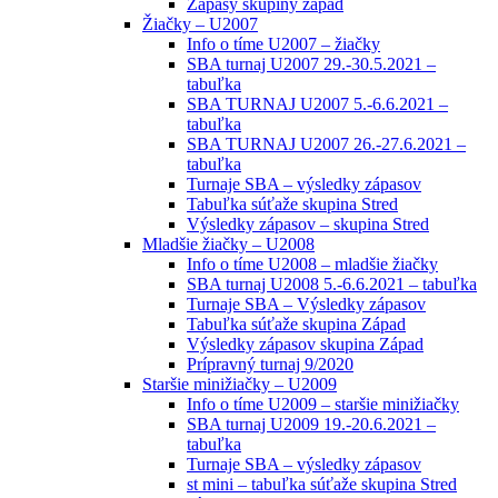
Zápasy skupiny západ
Žiačky – U2007
Info o tíme U2007 – žiačky
SBA turnaj U2007 29.-30.5.2021 –
tabuľka
SBA TURNAJ U2007 5.-6.6.2021 –
tabuľka
SBA TURNAJ U2007 26.-27.6.2021 –
tabuľka
Turnaje SBA – výsledky zápasov
Tabuľka súťaže skupina Stred
Výsledky zápasov – skupina Stred
Mladšie žiačky – U2008
Info o tíme U2008 – mladšie žiačky
SBA turnaj U2008 5.-6.6.2021 – tabuľka
Turnaje SBA – Výsledky zápasov
Tabuľka súťaže skupina Západ
Výsledky zápasov skupina Západ
Prípravný turnaj 9/2020
Staršie minižiačky – U2009
Info o tíme U2009 – staršie minižiačky
SBA turnaj U2009 19.-20.6.2021 –
tabuľka
Turnaje SBA – výsledky zápasov
st mini – tabuľka súťaže skupina Stred