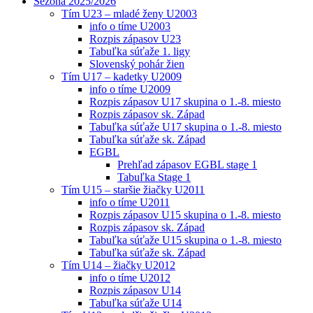
Sezóna 2025/2026
Tím U23 – mladé ženy U2003
info o tíme U2003
Rozpis zápasov U23
Tabuľka súťaže 1. ligy
Slovenský pohár žien
Tím U17 – kadetky U2009
info o tíme U2009
Rozpis zápasov U17 skupina o 1.-8. miesto
Rozpis zápasov sk. Západ
Tabuľka súťaže U17 skupina o 1.-8. miesto
Tabuľka súťaže sk. Západ
EGBL
Prehľad zápasov EGBL stage 1
Tabuľka Stage 1
Tím U15 – staršie žiačky U2011
info o tíme U2011
Rozpis zápasov U15 skupina o 1.-8. miesto
Rozpis zápasov sk. Západ
Tabuľka súťaže U15 skupina o 1.-8. miesto
Tabuľka súťaže sk. Západ
Tím U14 – žiačky U2012
info o tíme U2012
Rozpis zápasov U14
Tabuľka súťaže U14