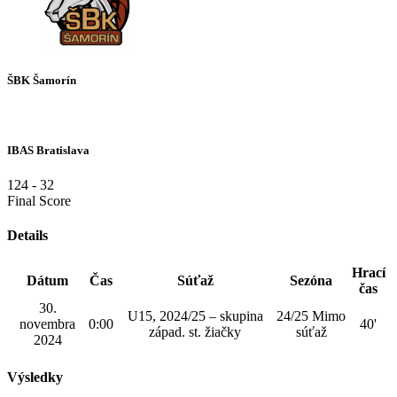
ŠBK Šamorín
IBAS Bratislava
124
-
32
Final Score
Details
Hrací
Dátum
Čas
Súťaž
Sezóna
čas
30.
U15, 2024/25 – skupina
24/25 Mimo
novembra
0:00
40'
západ. st. žiačky
súťaž
2024
Výsledky