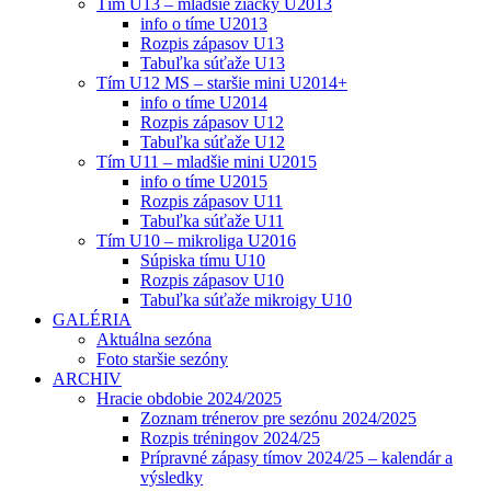
Tím U13 – mladšie žiačky U2013
info o tíme U2013
Rozpis zápasov U13
Tabuľka súťaže U13
Tím U12 MS – staršie mini U2014+
info o tíme U2014
Rozpis zápasov U12
Tabuľka súťaže U12
Tím U11 – mladšie mini U2015
info o tíme U2015
Rozpis zápasov U11
Tabuľka súťaže U11
Tím U10 – mikroliga U2016
Súpiska tímu U10
Rozpis zápasov U10
Tabuľka súťaže mikroigy U10
GALÉRIA
Aktuálna sezóna
Foto staršie sezóny
ARCHIV
Hracie obdobie 2024/2025
Zoznam trénerov pre sezónu 2024/2025
Rozpis tréningov 2024/25
Prípravné zápasy tímov 2024/25 – kalendár a
výsledky