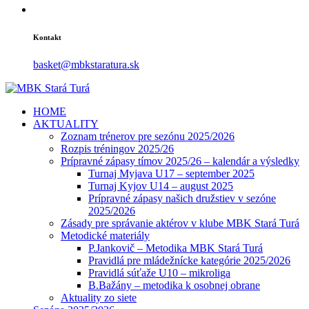
Kontakt
basket@mbkstaratura.sk
HOME
AKTUALITY
Zoznam trénerov pre sezónu 2025/2026
Rozpis tréningov 2025/26
Prípravné zápasy tímov 2025/26 – kalendár a výsledky
Turnaj Myjava U17 – september 2025
Turnaj Kyjov U14 – august 2025
Prípravné zápasy našich družstiev v sezóne
2025/2026
Zásady pre správanie aktérov v klube MBK Stará Turá
Metodické materiály
P.Jankovič – Metodika MBK Stará Turá
Pravidlá pre mládežnícke kategórie 2025/2026
Pravidlá súťaže U10 – mikroliga
B.Bažány – metodika k osobnej obrane
Aktuality zo siete