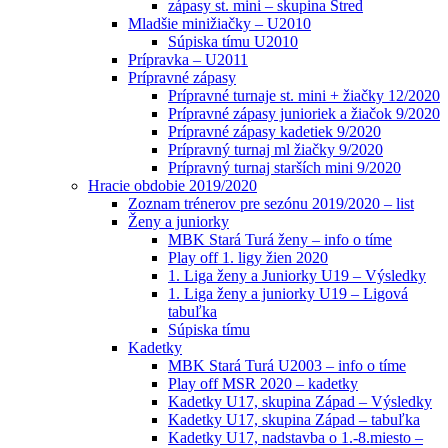
zápasy st. mini – skupina Stred
Mladšie minižiačky – U2010
Súpiska tímu U2010
Prípravka – U2011
Prípravné zápasy
Prípravné turnaje st. mini + žiačky 12/2020
Prípravné zápasy junioriek a žiačok 9/2020
Prípravné zápasy kadetiek 9/2020
Prípravný turnaj ml žiačky 9/2020
Prípravný turnaj starších mini 9/2020
Hracie obdobie 2019/2020
Zoznam trénerov pre sezónu 2019/2020 – list
Ženy a juniorky
MBK Stará Turá ženy – info o tíme
Play off 1. ligy žien 2020
1. Liga ženy a Juniorky U19 – Výsledky
1. Liga ženy a juniorky U19 – Ligová
tabuľka
Súpiska tímu
Kadetky
MBK Stará Turá U2003 – info o tíme
Play off MSR 2020 – kadetky
Kadetky U17, skupina Západ – Výsledky
Kadetky U17, skupina Západ – tabuľka
Kadetky U17, nadstavba o 1.-8.miesto –