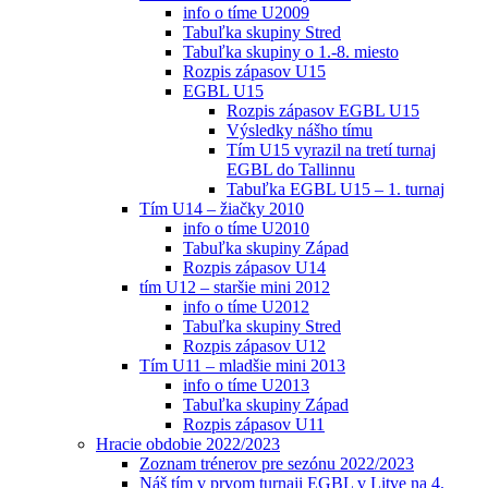
info o tíme U2009
Tabuľka skupiny Stred
Tabuľka skupiny o 1.-8. miesto
Rozpis zápasov U15
EGBL U15
Rozpis zápasov EGBL U15
Výsledky nášho tímu
Tím U15 vyrazil na tretí turnaj
EGBL do Tallinnu
Tabuľka EGBL U15 – 1. turnaj
Tím U14 – žiačky 2010
info o tíme U2010
Tabuľka skupiny Západ
Rozpis zápasov U14
tím U12 – staršie mini 2012
info o tíme U2012
Tabuľka skupiny Stred
Rozpis zápasov U12
Tím U11 – mladšie mini 2013
info o tíme U2013
Tabuľka skupiny Západ
Rozpis zápasov U11
Hracie obdobie 2022/2023
Zoznam trénerov pre sezónu 2022/2023
Náš tím v prvom turnaji EGBL v Litve na 4.