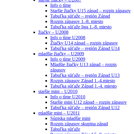
Info o tíme
Staršie žiačky U15 západ – rozpis zápasov
Tabuľka súťaže – región Západ
Rozpis zápasov 1.-8. miesto
Tabuľka súťaže liga 1.-8. miesto
žiačky – U2008
Info o tíme U2008
Žiačky U14 západ – rozpis zápasov
Tabuľka súťaže – región Západ U14
mladšie žiačky – U2009
Info o tíme U2009
Mladšie žiačky U13 západ – rozpis
zápasov
Tabuľka súťaže – región Západ U13
Rozpis zápasov Západ 1.-4.miesto
Tabuľka súťaže Západ 1.-4. miesto
staršie mini – U2010
Info o tíme U2010
Staršie mini U12 západ – rozpis zápasov
Tabuľka súťaže – región Západ U12
mladšie mini – U2011
Súpiska mladšie mini
Rozpis zápasov skupina západ
Tabuľka súťaže