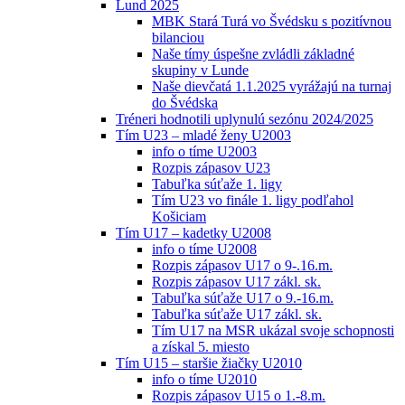
Lund 2025
MBK Stará Turá vo Švédsku s pozitívnou
bilanciou
Naše tímy úspešne zvládli základné
skupiny v Lunde
Naše dievčatá 1.1.2025 vyrážajú na turnaj
do Švédska
Tréneri hodnotili uplynulú sezónu 2024/2025
Tím U23 – mladé ženy U2003
info o tíme U2003
Rozpis zápasov U23
Tabuľka súťaže 1. ligy
Tím U23 vo finále 1. ligy podľahol
Košiciam
Tím U17 – kadetky U2008
info o tíme U2008
Rozpis zápasov U17 o 9-.16.m.
Rozpis zápasov U17 zákl. sk.
Tabuľka súťaže U17 o 9.-16.m.
Tabuľka súťaže U17 zákl. sk.
Tím U17 na MSR ukázal svoje schopnosti
a získal 5. miesto
Tím U15 – staršie žiačky U2010
info o tíme U2010
Rozpis zápasov U15 o 1.-8.m.