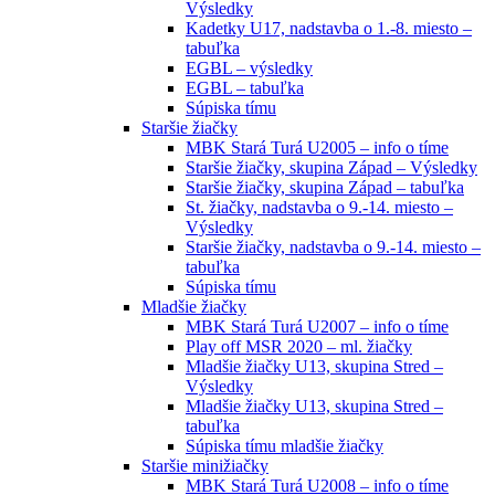
Výsledky
Kadetky U17, nadstavba o 1.-8. miesto –
tabuľka
EGBL – výsledky
EGBL – tabuľka
Súpiska tímu
Staršie žiačky
MBK Stará Turá U2005 – info o tíme
Staršie žiačky, skupina Západ – Výsledky
Staršie žiačky, skupina Západ – tabuľka
St. žiačky, nadstavba o 9.-14. miesto –
Výsledky
Staršie žiačky, nadstavba o 9.-14. miesto –
tabuľka
Súpiska tímu
Mladšie žiačky
MBK Stará Turá U2007 – info o tíme
Play off MSR 2020 – ml. žiačky
Mladšie žiačky U13, skupina Stred –
Výsledky
Mladšie žiačky U13, skupina Stred –
tabuľka
Súpiska tímu mladšie žiačky
Staršie minižiačky
MBK Stará Turá U2008 – info o tíme