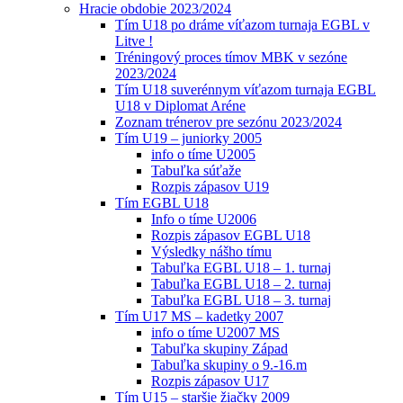
Hracie obdobie 2023/2024
Tím U18 po dráme víťazom turnaja EGBL v
Litve !
Tréningový proces tímov MBK v sezóne
2023/2024
Tím U18 suverénnym víťazom turnaja EGBL
U18 v Diplomat Aréne
Zoznam trénerov pre sezónu 2023/2024
Tím U19 – juniorky 2005
info o tíme U2005
Tabuľka súťaže
Rozpis zápasov U19
Tím EGBL U18
Info o tíme U2006
Rozpis zápasov EGBL U18
Výsledky nášho tímu
Tabuľka EGBL U18 – 1. turnaj
Tabuľka EGBL U18 – 2. turnaj
Tabuľka EGBL U18 – 3. turnaj
Tím U17 MS – kadetky 2007
info o tíme U2007 MS
Tabuľka skupiny Západ
Tabuľka skupiny o 9.-16.m
Rozpis zápasov U17
Tím U15 – staršie žiačky 2009