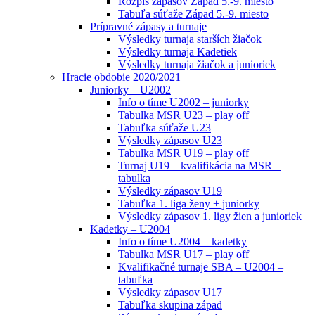
Rozpis zápasov Západ 5.-9. miesto
Tabuľa súťaže Západ 5.-9. miesto
Prípravné zápasy a turnaje
Výsledky turnaja starších žiačok
Výsledky turnaja Kadetiek
Výsledky turnaja žiačok a junioriek
Hracie obdobie 2020/2021
Juniorky – U2002
Info o tíme U2002 – juniorky
Tabulka MSR U23 – play off
Tabuľka súťaže U23
Výsledky zápasov U23
Tabulka MSR U19 – play off
Turnaj U19 – kvalifikácia na MSR –
tabulka
Výsledky zápasov U19
Tabuľka 1. liga ženy + juniorky
Výsledky zápasov 1. ligy žien a junioriek
Kadetky – U2004
Info o tíme U2004 – kadetky
Tabulka MSR U17 – play off
Kvalifikačné turnaje SBA – U2004 –
tabuľka
Výsledky zápasov U17
Tabuľka skupina západ