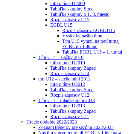
info o tíme U2009
Tabuľka skupiny Stred
Tabuľka skupiny o 1.-8. miesto
Rozpis zápasov U15
EGBL U15
Rozpis zápasov EGBL U15
Výsledky nášho tímu
Tím U15 vyrazil na tretí turnaj
EGBL do Tallinnu
Tabuľka EGBL U15 – 1. turnaj
Tím U14 – žiačky 2010
info o tíme U2010
Tabuľka skupiny Západ
Rozpis zápasov U14
tím U12 – staršie mini 2012
info o tíme U2012
Tabuľka skupiny Stred
Rozpis zápasov U12
Tím U11 – mladšie mini 2013
info o tíme U2013
Tabuľka skupiny Západ
Rozpis zápasov U11
Hracie obdobie 2022/2023
Zoznam trénerov pre sezónu 2022/2023
Náš tím v prvom turnaji EGBL v Litve na 4.