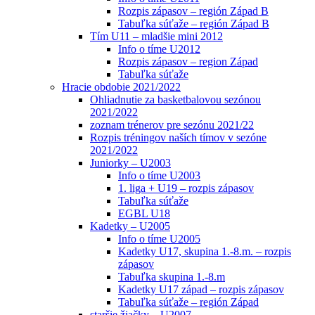
Rozpis zápasov – región Západ B
Tabuľka súťaže – región Západ B
Tím U11 – mladšie mini 2012
Info o tíme U2012
Rozpis zápasov – region Západ
Tabuľka súťaže
Hracie obdobie 2021/2022
Ohliadnutie za basketbalovou sezónou
2021/2022
zoznam trénerov pre sezónu 2021/22
Rozpis tréningov naších tímov v sezóne
2021/2022
Juniorky – U2003
Info o tíme U2003
1. liga + U19 – rozpis zápasov
Tabuľka súťaže
EGBL U18
Kadetky – U2005
Info o tíme U2005
Kadetky U17, skupina 1.-8.m. – rozpis
zápasov
Tabuľka skupina 1.-8.m
Kadetky U17 západ – rozpis zápasov
Tabuľka súťaže – región Západ
staršie žiačky – U2007