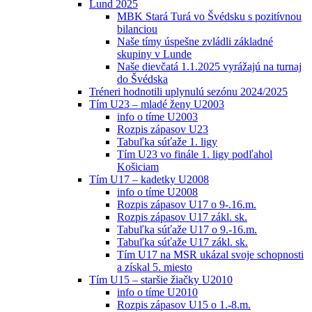
Lund 2025
MBK Stará Turá vo Švédsku s pozitívnou
bilanciou
Naše tímy úspešne zvládli základné
skupiny v Lunde
Naše dievčatá 1.1.2025 vyrážajú na turnaj
do Švédska
Tréneri hodnotili uplynulú sezónu 2024/2025
Tím U23 – mladé ženy U2003
info o tíme U2003
Rozpis zápasov U23
Tabuľka súťaže 1. ligy
Tím U23 vo finále 1. ligy podľahol
Košiciam
Tím U17 – kadetky U2008
info o tíme U2008
Rozpis zápasov U17 o 9-.16.m.
Rozpis zápasov U17 zákl. sk.
Tabuľka súťaže U17 o 9.-16.m.
Tabuľka súťaže U17 zákl. sk.
Tím U17 na MSR ukázal svoje schopnosti
a získal 5. miesto
Tím U15 – staršie žiačky U2010
info o tíme U2010
Rozpis zápasov U15 o 1.-8.m.