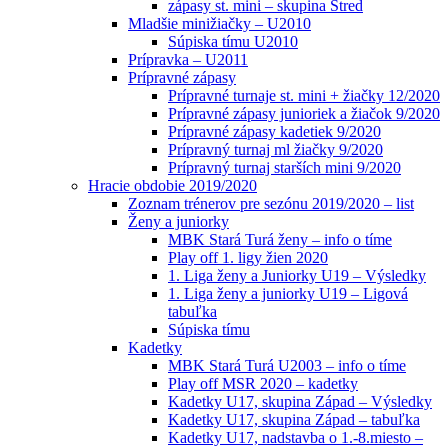
zápasy st. mini – skupina Stred
Mladšie minižiačky – U2010
Súpiska tímu U2010
Prípravka – U2011
Prípravné zápasy
Prípravné turnaje st. mini + žiačky 12/2020
Prípravné zápasy junioriek a žiačok 9/2020
Prípravné zápasy kadetiek 9/2020
Prípravný turnaj ml žiačky 9/2020
Prípravný turnaj starších mini 9/2020
Hracie obdobie 2019/2020
Zoznam trénerov pre sezónu 2019/2020 – list
Ženy a juniorky
MBK Stará Turá ženy – info o tíme
Play off 1. ligy žien 2020
1. Liga ženy a Juniorky U19 – Výsledky
1. Liga ženy a juniorky U19 – Ligová
tabuľka
Súpiska tímu
Kadetky
MBK Stará Turá U2003 – info o tíme
Play off MSR 2020 – kadetky
Kadetky U17, skupina Západ – Výsledky
Kadetky U17, skupina Západ – tabuľka
Kadetky U17, nadstavba o 1.-8.miesto –