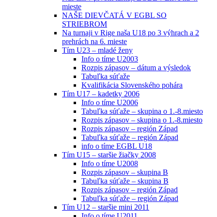
mieste
NAŠE DIEVČATÁ V EGBL SO
STRIEBROM
Na turnaji v Rige naša U18 po 3 výhrach a 2
prehrách na 6. mieste
Tím U23 – mladé ženy
Info o tíme U2003
Rozpis zápasov – dátum a výsledok
Tabuľka súťaže
Kvalifikácia Slovenského pohára
Tím U17 – kadetky 2006
Info o tíme U2006
Tabuľka súťaže – skupina o 1.-8.miesto
Rozpis zápasov – skupina o 1.-8.miesto
Rozpis zápasov – región Západ
Tabuľka súťaže – región Západ
info o tíme EGBL U18
Tím U15 – staršie žiačky 2008
Info o tíme U2008
Rozpis zápasov – skupina B
Tabuľka súťaže – skupina B
Rozpis zápasov – región Západ
Tabuľka súťaže – región Západ
Tím U12 – staršie mini 2011
Info o tíme U2011