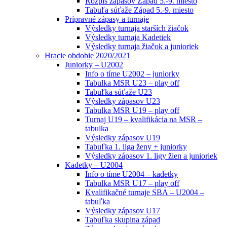
Rozpis zápasov Západ 5.-9. miesto
Tabuľa súťaže Západ 5.-9. miesto
Prípravné zápasy a turnaje
Výsledky turnaja starších žiačok
Výsledky turnaja Kadetiek
Výsledky turnaja žiačok a junioriek
Hracie obdobie 2020/2021
Juniorky – U2002
Info o tíme U2002 – juniorky
Tabulka MSR U23 – play off
Tabuľka súťaže U23
Výsledky zápasov U23
Tabulka MSR U19 – play off
Turnaj U19 – kvalifikácia na MSR –
tabulka
Výsledky zápasov U19
Tabuľka 1. liga ženy + juniorky
Výsledky zápasov 1. ligy žien a junioriek
Kadetky – U2004
Info o tíme U2004 – kadetky
Tabulka MSR U17 – play off
Kvalifikačné turnaje SBA – U2004 –
tabuľka
Výsledky zápasov U17
Tabuľka skupina západ