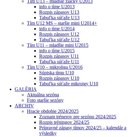
Tím U13 – mladšie žiačky U2013
info o tíme U2013
Rozpis zápasov U13
Tabuľka súťaže U13
Tím U12 MS – staršie mini U2014+
info o tíme U2014
Rozpis zápasov U12
Tabuľka súťaže U12
Tím U11 – mladšie mini U2015
info o tíme U2015
Rozpis zápasov U11
Tabuľka súťaže U11
Tím U10 – mikroliga U2016
Súpiska tímu U10
Rozpis zápasov U10
Tabuľka súťaže mikroigy U10
GALÉRIA
Aktuálna sezóna
Foto staršie sezóny
ARCHIV
Hracie obdobie 2024/2025
Zoznam trénerov pre sezónu 2024/2025
Rozpis tréningov 2024/25
Prípravné zápasy tímov 2024/25 – kalendár a
výsledky