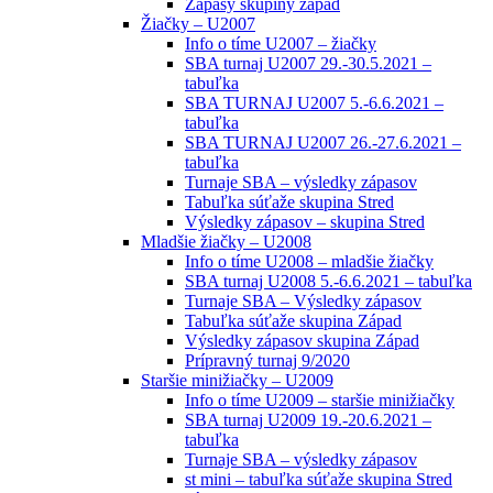
Zápasy skupiny západ
Žiačky – U2007
Info o tíme U2007 – žiačky
SBA turnaj U2007 29.-30.5.2021 –
tabuľka
SBA TURNAJ U2007 5.-6.6.2021 –
tabuľka
SBA TURNAJ U2007 26.-27.6.2021 –
tabuľka
Turnaje SBA – výsledky zápasov
Tabuľka súťaže skupina Stred
Výsledky zápasov – skupina Stred
Mladšie žiačky – U2008
Info o tíme U2008 – mladšie žiačky
SBA turnaj U2008 5.-6.6.2021 – tabuľka
Turnaje SBA – Výsledky zápasov
Tabuľka súťaže skupina Západ
Výsledky zápasov skupina Západ
Prípravný turnaj 9/2020
Staršie minižiačky – U2009
Info o tíme U2009 – staršie minižiačky
SBA turnaj U2009 19.-20.6.2021 –
tabuľka
Turnaje SBA – výsledky zápasov
st mini – tabuľka súťaže skupina Stred