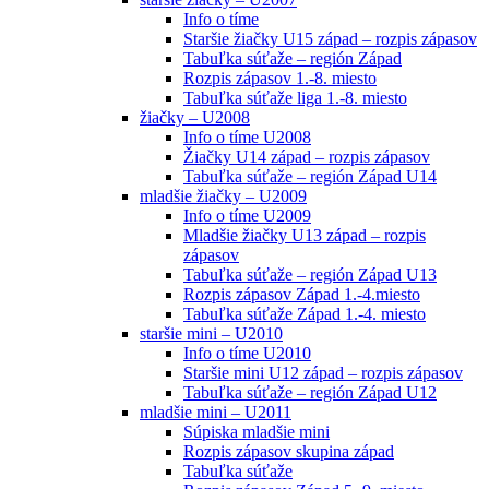
Info o tíme
Staršie žiačky U15 západ – rozpis zápasov
Tabuľka súťaže – región Západ
Rozpis zápasov 1.-8. miesto
Tabuľka súťaže liga 1.-8. miesto
žiačky – U2008
Info o tíme U2008
Žiačky U14 západ – rozpis zápasov
Tabuľka súťaže – región Západ U14
mladšie žiačky – U2009
Info o tíme U2009
Mladšie žiačky U13 západ – rozpis
zápasov
Tabuľka súťaže – región Západ U13
Rozpis zápasov Západ 1.-4.miesto
Tabuľka súťaže Západ 1.-4. miesto
staršie mini – U2010
Info o tíme U2010
Staršie mini U12 západ – rozpis zápasov
Tabuľka súťaže – región Západ U12
mladšie mini – U2011
Súpiska mladšie mini
Rozpis zápasov skupina západ
Tabuľka súťaže