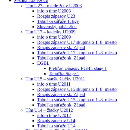
Sezóna 2025/2026
Tím U23 – mladé ženy U2003
info o tíme U2003
Rozpis zápasov U23
Tabuľka súťaže 1. ligy
Slovenský pohár žien
Tím U17 – kadetky U2009
info o tíme U2009
Rozpis zápasov U17 skupina o 1.-8. miesto
Rozpis zápasov sk. Západ
Tabuľka súťaže U17 skupina o 1.-8. miesto
Tabuľka súťaže sk. Západ
EGBL
Prehľad zápasov EGBL stage 1
Tabuľka Stage 1
Tím U15 – staršie žiačky U2011
info o tíme U2011
Rozpis zápasov U15 skupina o 1.-8. miesto
Rozpis zápasov sk. Západ
Tabuľka súťaže U15 skupina o 1.-8. miesto
Tabuľka súťaže sk. Západ
Tím U14 – žiačky U2012
info o tíme U2012
Rozpis zápasov U14
Tabuľka súťaže U14