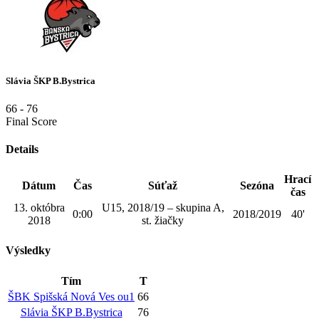
Slávia ŠKP B.Bystrica
66
-
76
Final Score
Details
Hrací
Dátum
Čas
Súťaž
Sezóna
čas
13. októbra
U15, 2018/19 – skupina A,
0:00
2018/2019
40'
2018
st. žiačky
Výsledky
Tím
T
ŠBK Spišská Nová Ves ou1
66
Slávia ŠKP B.Bystrica
76