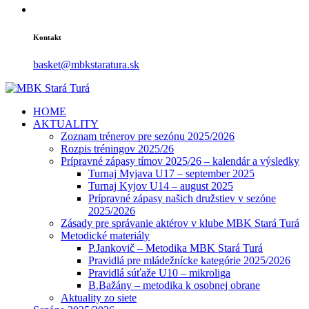
Kontakt
basket@mbkstaratura.sk
HOME
AKTUALITY
Zoznam trénerov pre sezónu 2025/2026
Rozpis tréningov 2025/26
Prípravné zápasy tímov 2025/26 – kalendár a výsledky
Turnaj Myjava U17 – september 2025
Turnaj Kyjov U14 – august 2025
Prípravné zápasy našich družstiev v sezóne
2025/2026
Zásady pre správanie aktérov v klube MBK Stará Turá
Metodické materiály
P.Jankovič – Metodika MBK Stará Turá
Pravidlá pre mládežnícke kategórie 2025/2026
Pravidlá súťaže U10 – mikroliga
B.Bažány – metodika k osobnej obrane
Aktuality zo siete