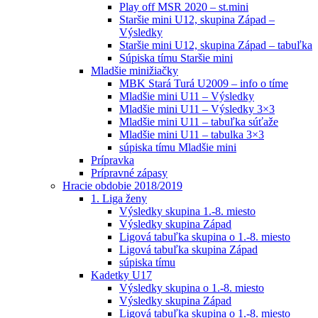
Play off MSR 2020 – st.mini
Staršie mini U12, skupina Západ –
Výsledky
Staršie mini U12, skupina Západ – tabuľka
Súpiska tímu Staršie mini
Mladšie minižiačky
MBK Stará Turá U2009 – info o tíme
Mladšie mini U11 – Výsledky
Mladšie mini U11 – Výsledky 3×3
Mladšie mini U11 – tabuľka súťaže
Mladšie mini U11 – tabulka 3×3
súpiska tímu Mladšie mini
Prípravka
Prípravné zápasy
Hracie obdobie 2018/2019
1. Liga ženy
Výsledky skupina 1.-8. miesto
Výsledky skupina Západ
Ligová tabuľka skupina o 1.-8. miesto
Ligová tabuľka skupina Západ
súpiska tímu
Kadetky U17
Výsledky skupina o 1.-8. miesto
Výsledky skupina Západ
Ligová tabuľka skupina o 1.-8. miesto