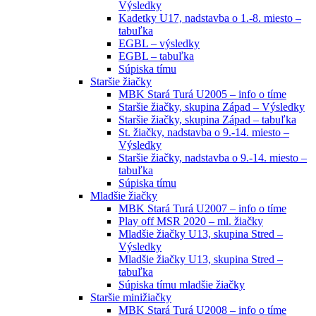
Výsledky
Kadetky U17, nadstavba o 1.-8. miesto –
tabuľka
EGBL – výsledky
EGBL – tabuľka
Súpiska tímu
Staršie žiačky
MBK Stará Turá U2005 – info o tíme
Staršie žiačky, skupina Západ – Výsledky
Staršie žiačky, skupina Západ – tabuľka
St. žiačky, nadstavba o 9.-14. miesto –
Výsledky
Staršie žiačky, nadstavba o 9.-14. miesto –
tabuľka
Súpiska tímu
Mladšie žiačky
MBK Stará Turá U2007 – info o tíme
Play off MSR 2020 – ml. žiačky
Mladšie žiačky U13, skupina Stred –
Výsledky
Mladšie žiačky U13, skupina Stred –
tabuľka
Súpiska tímu mladšie žiačky
Staršie minižiačky
MBK Stará Turá U2008 – info o tíme