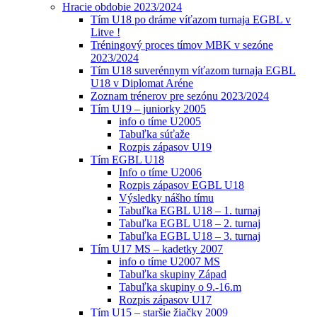
Hracie obdobie 2023/2024
Tím U18 po dráme víťazom turnaja EGBL v
Litve !
Tréningový proces tímov MBK v sezóne
2023/2024
Tím U18 suverénnym víťazom turnaja EGBL
U18 v Diplomat Aréne
Zoznam trénerov pre sezónu 2023/2024
Tím U19 – juniorky 2005
info o tíme U2005
Tabuľka súťaže
Rozpis zápasov U19
Tím EGBL U18
Info o tíme U2006
Rozpis zápasov EGBL U18
Výsledky nášho tímu
Tabuľka EGBL U18 – 1. turnaj
Tabuľka EGBL U18 – 2. turnaj
Tabuľka EGBL U18 – 3. turnaj
Tím U17 MS – kadetky 2007
info o tíme U2007 MS
Tabuľka skupiny Západ
Tabuľka skupiny o 9.-16.m
Rozpis zápasov U17
Tím U15 – staršie žiačky 2009