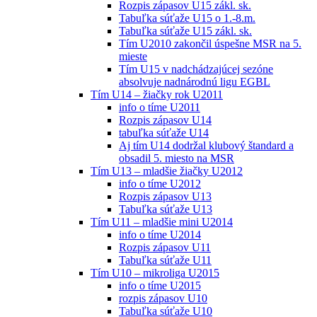
Rozpis zápasov U15 zákl. sk.
Tabuľka súťaže U15 o 1.-8.m.
Tabuľka súťaže U15 zákl. sk.
Tím U2010 zakončil úspešne MSR na 5.
mieste
Tím U15 v nadchádzajúcej sezóne
absolvuje nadnárodnú ligu EGBL
Tím U14 – žiačky rok U2011
info o tíme U2011
Rozpis zápasov U14
tabuľka súťaže U14
Aj tím U14 dodržal klubový štandard a
obsadil 5. miesto na MSR
Tím U13 – mladšie žiačky U2012
info o tíme U2012
Rozpis zápasov U13
Tabuľka súťaže U13
Tím U11 – mladšie mini U2014
info o tíme U2014
Rozpis zápasov U11
Tabuľka súťaže U11
Tím U10 – mikroliga U2015
info o tíme U2015
rozpis zápasov U10
Tabuľka súťaže U10