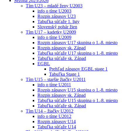
Sezóna 2025/2026
Tím U23 – mladé ženy U2003
info o tíme U2003
Rozpis zápasov U23
Tabuľka súťaže 1. ligy
Slovenský pohár žien
Tím U17 – kadetky U2009
info o tíme U2009
Rozpis zápasov U17 skupina o 1.-8. miesto
Rozpis zápasov sk. Západ
Tabuľka súťaže U17 skupina o 1.-8. miesto
Tabuľka súťaže sk. Západ
EGBL
Prehľad zápasov EGBL stage 1
Tabuľka Stage 1
Tím U15 – staršie žiačky U2011
info o tíme U2011
Rozpis zápasov U15 skupina o 1.-8. miesto
Rozpis zápasov sk. Západ
Tabuľka súťaže U15 skupina o 1.-8. miesto
Tabuľka súťaže sk. Západ
Tím U14 – žiačky U2012
info o tíme U2012
Rozpis zápasov U14
Tabuľka súťaže U14