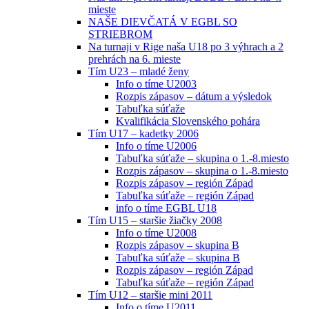
mieste
NAŠE DIEVČATÁ V EGBL SO
STRIEBROM
Na turnaji v Rige naša U18 po 3 výhrach a 2
prehrách na 6. mieste
Tím U23 – mladé ženy
Info o tíme U2003
Rozpis zápasov – dátum a výsledok
Tabuľka súťaže
Kvalifikácia Slovenského pohára
Tím U17 – kadetky 2006
Info o tíme U2006
Tabuľka súťaže – skupina o 1.-8.miesto
Rozpis zápasov – skupina o 1.-8.miesto
Rozpis zápasov – región Západ
Tabuľka súťaže – región Západ
info o tíme EGBL U18
Tím U15 – staršie žiačky 2008
Info o tíme U2008
Rozpis zápasov – skupina B
Tabuľka súťaže – skupina B
Rozpis zápasov – región Západ
Tabuľka súťaže – región Západ
Tím U12 – staršie mini 2011
Info o tíme U2011