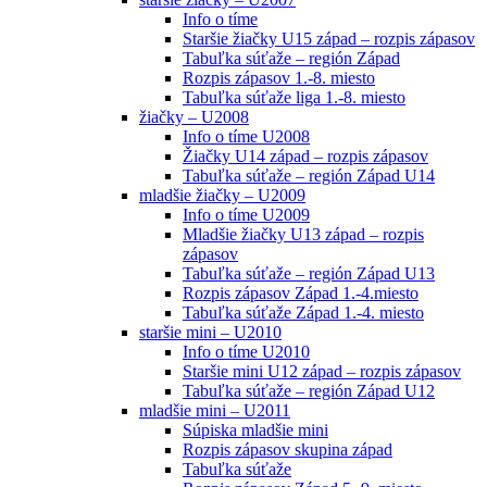
Info o tíme
Staršie žiačky U15 západ – rozpis zápasov
Tabuľka súťaže – región Západ
Rozpis zápasov 1.-8. miesto
Tabuľka súťaže liga 1.-8. miesto
žiačky – U2008
Info o tíme U2008
Žiačky U14 západ – rozpis zápasov
Tabuľka súťaže – región Západ U14
mladšie žiačky – U2009
Info o tíme U2009
Mladšie žiačky U13 západ – rozpis
zápasov
Tabuľka súťaže – región Západ U13
Rozpis zápasov Západ 1.-4.miesto
Tabuľka súťaže Západ 1.-4. miesto
staršie mini – U2010
Info o tíme U2010
Staršie mini U12 západ – rozpis zápasov
Tabuľka súťaže – región Západ U12
mladšie mini – U2011
Súpiska mladšie mini
Rozpis zápasov skupina západ
Tabuľka súťaže