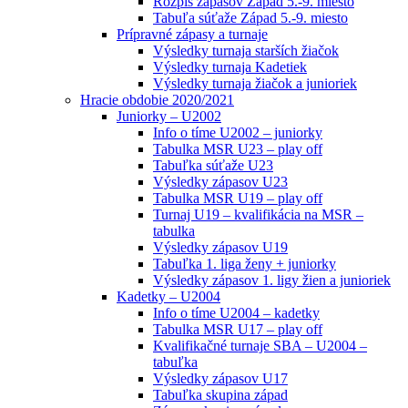
Rozpis zápasov Západ 5.-9. miesto
Tabuľa súťaže Západ 5.-9. miesto
Prípravné zápasy a turnaje
Výsledky turnaja starších žiačok
Výsledky turnaja Kadetiek
Výsledky turnaja žiačok a junioriek
Hracie obdobie 2020/2021
Juniorky – U2002
Info o tíme U2002 – juniorky
Tabulka MSR U23 – play off
Tabuľka súťaže U23
Výsledky zápasov U23
Tabulka MSR U19 – play off
Turnaj U19 – kvalifikácia na MSR –
tabulka
Výsledky zápasov U19
Tabuľka 1. liga ženy + juniorky
Výsledky zápasov 1. ligy žien a junioriek
Kadetky – U2004
Info o tíme U2004 – kadetky
Tabulka MSR U17 – play off
Kvalifikačné turnaje SBA – U2004 –
tabuľka
Výsledky zápasov U17
Tabuľka skupina západ