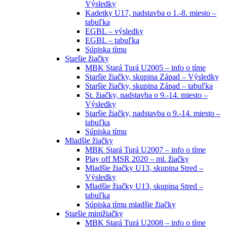
Výsledky
Kadetky U17, nadstavba o 1.-8. miesto –
tabuľka
EGBL – výsledky
EGBL – tabuľka
Súpiska tímu
Staršie žiačky
MBK Stará Turá U2005 – info o tíme
Staršie žiačky, skupina Západ – Výsledky
Staršie žiačky, skupina Západ – tabuľka
St. žiačky, nadstavba o 9.-14. miesto –
Výsledky
Staršie žiačky, nadstavba o 9.-14. miesto –
tabuľka
Súpiska tímu
Mladšie žiačky
MBK Stará Turá U2007 – info o tíme
Play off MSR 2020 – ml. žiačky
Mladšie žiačky U13, skupina Stred –
Výsledky
Mladšie žiačky U13, skupina Stred –
tabuľka
Súpiska tímu mladšie žiačky
Staršie minižiačky
MBK Stará Turá U2008 – info o tíme