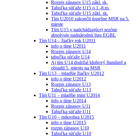
Rozpis zápasov U15 zákl. sk.
Tabuľka súťaže U15 o 1.-8.m.
Tabuľka súťaže U15 zákl. sk.
Tím U2010 zakončil úspešne MSR na 5.
mieste
Tím U15 v nadchádzajúcej sezóne
absolvuje nadnárodnú ligu EGBL
Tím U14 – žiačky rok U2011
info o tíme U2011
Rozpis zápasov U14
tabuľka súťaže U14
Aj tím U14 dodržal klubový štandard a
obsadil 5. miesto na MSR
Tím U13 – mladšie žiačky U2012
info o tíme U2012
Rozpis zápasov U13
Tabuľka súťaže U13
Tím U11 – mladšie mini U2014
info o tíme U2014
Rozpis zápasov U11
Tabuľka súťaže U11
Tím U10 – mikroliga U2015
info o tíme U2015
rozpis zápasov U10
Tabuľka súťaže U10