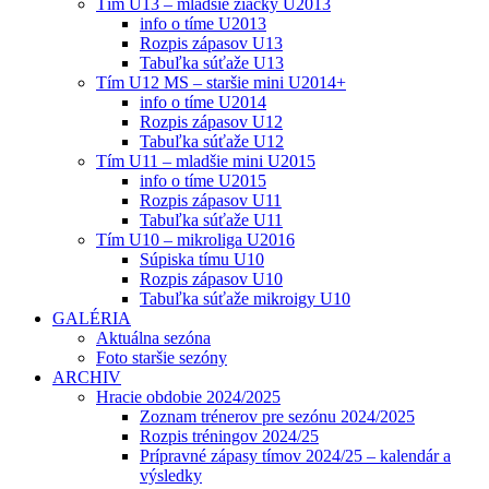
Tím U13 – mladšie žiačky U2013
info o tíme U2013
Rozpis zápasov U13
Tabuľka súťaže U13
Tím U12 MS – staršie mini U2014+
info o tíme U2014
Rozpis zápasov U12
Tabuľka súťaže U12
Tím U11 – mladšie mini U2015
info o tíme U2015
Rozpis zápasov U11
Tabuľka súťaže U11
Tím U10 – mikroliga U2016
Súpiska tímu U10
Rozpis zápasov U10
Tabuľka súťaže mikroigy U10
GALÉRIA
Aktuálna sezóna
Foto staršie sezóny
ARCHIV
Hracie obdobie 2024/2025
Zoznam trénerov pre sezónu 2024/2025
Rozpis tréningov 2024/25
Prípravné zápasy tímov 2024/25 – kalendár a
výsledky