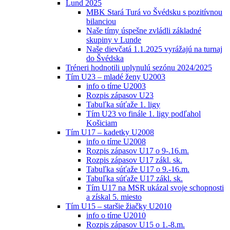
Lund 2025
MBK Stará Turá vo Švédsku s pozitívnou
bilanciou
Naše tímy úspešne zvládli základné
skupiny v Lunde
Naše dievčatá 1.1.2025 vyrážajú na turnaj
do Švédska
Tréneri hodnotili uplynulú sezónu 2024/2025
Tím U23 – mladé ženy U2003
info o tíme U2003
Rozpis zápasov U23
Tabuľka súťaže 1. ligy
Tím U23 vo finále 1. ligy podľahol
Košiciam
Tím U17 – kadetky U2008
info o tíme U2008
Rozpis zápasov U17 o 9-.16.m.
Rozpis zápasov U17 zákl. sk.
Tabuľka súťaže U17 o 9.-16.m.
Tabuľka súťaže U17 zákl. sk.
Tím U17 na MSR ukázal svoje schopnosti
a získal 5. miesto
Tím U15 – staršie žiačky U2010
info o tíme U2010
Rozpis zápasov U15 o 1.-8.m.