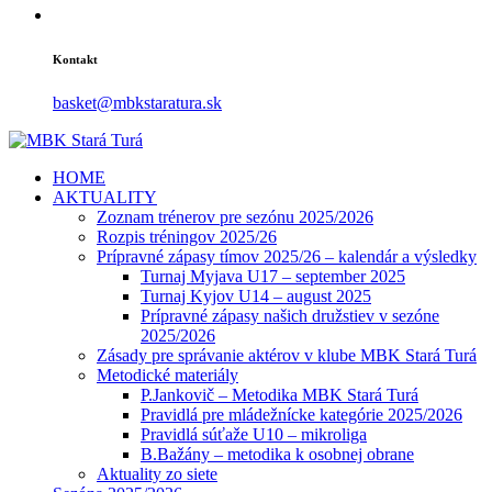
Kontakt
basket@mbkstaratura.sk
HOME
AKTUALITY
Zoznam trénerov pre sezónu 2025/2026
Rozpis tréningov 2025/26
Prípravné zápasy tímov 2025/26 – kalendár a výsledky
Turnaj Myjava U17 – september 2025
Turnaj Kyjov U14 – august 2025
Prípravné zápasy našich družstiev v sezóne
2025/2026
Zásady pre správanie aktérov v klube MBK Stará Turá
Metodické materiály
P.Jankovič – Metodika MBK Stará Turá
Pravidlá pre mládežnícke kategórie 2025/2026
Pravidlá súťaže U10 – mikroliga
B.Bažány – metodika k osobnej obrane
Aktuality zo siete