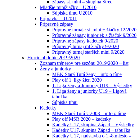
zápasy st. mini – skupina Stred
Mladšie minižiačky – U2010
Súpiska tímu U2010
Prípravka – U2011
Prípravné zápasy
Prípravné turnaje st. mini + žiačky 12/2020
Prípravné zápasy junioriek a žiačok 9/2020
Prípravné zápasy kadetiek 9/2020
Prípravný turnaj ml žiačky 9/2020
Prípravný turnaj starších mini 9/2020
Hracie obdobie 2019/2020
Zoznam trénerov pre sezónu 2019/2020 – list
Ženy a juniorky
MBK Stará Turá ženy – info o tíme
Play off 1. ligy žien 2020
1. Liga ženy a Juniorky U19 – Výsledky
1. Liga ženy a juniorky U19 – Ligová
tabuľka
Súpiska tímu
Kadetky
MBK Stará Turá U2003 – info o tíme
Play off MSR 2020 – kadetky
Kadetky U17, skupina Západ – Výsledky
Kadetky U17, skupina Západ – tabuľka
Kadetky U17, nadstavba o 1.-8.miesto –