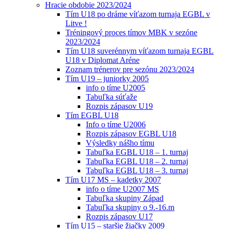
Hracie obdobie 2023/2024
Tím U18 po dráme víťazom turnaja EGBL v
Litve !
Tréningový proces tímov MBK v sezóne
2023/2024
Tím U18 suverénnym víťazom turnaja EGBL
U18 v Diplomat Aréne
Zoznam trénerov pre sezónu 2023/2024
Tím U19 – juniorky 2005
info o tíme U2005
Tabuľka súťaže
Rozpis zápasov U19
Tím EGBL U18
Info o tíme U2006
Rozpis zápasov EGBL U18
Výsledky nášho tímu
Tabuľka EGBL U18 – 1. turnaj
Tabuľka EGBL U18 – 2. turnaj
Tabuľka EGBL U18 – 3. turnaj
Tím U17 MS – kadetky 2007
info o tíme U2007 MS
Tabuľka skupiny Západ
Tabuľka skupiny o 9.-16.m
Rozpis zápasov U17
Tím U15 – staršie žiačky 2009