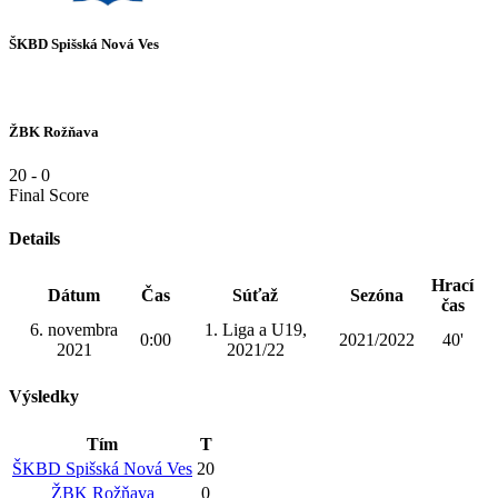
ŠKBD Spišská Nová Ves
ŽBK Rožňava
20
-
0
Final Score
Details
Hrací
Dátum
Čas
Súťaž
Sezóna
čas
6. novembra
1. Liga a U19,
0:00
2021/2022
40'
2021
2021/22
Výsledky
Tím
T
ŠKBD Spišská Nová Ves
20
ŽBK Rožňava
0