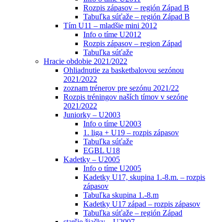
Rozpis zápasov – región Západ B
Tabuľka súťaže – región Západ B
Tím U11 – mladšie mini 2012
Info o tíme U2012
Rozpis zápasov – region Západ
Tabuľka súťaže
Hracie obdobie 2021/2022
Ohliadnutie za basketbalovou sezónou
2021/2022
zoznam trénerov pre sezónu 2021/22
Rozpis tréningov naších tímov v sezóne
2021/2022
Juniorky – U2003
Info o tíme U2003
1. liga + U19 – rozpis zápasov
Tabuľka súťaže
EGBL U18
Kadetky – U2005
Info o tíme U2005
Kadetky U17, skupina 1.-8.m. – rozpis
zápasov
Tabuľka skupina 1.-8.m
Kadetky U17 západ – rozpis zápasov
Tabuľka súťaže – región Západ
staršie žiačky – U2007