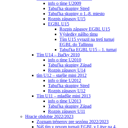
info o tíme U2009
Tabuľka skupiny Stred
Tabuľka skupiny o 1.-8. miesto
Rozpis zápasov U15
EGBL U15
Rozpis zápasov EGBL U15
Výsledky nášho tímu
Tím U15 vyrazil na tretí turnaj
EGBL do Tallinnu
Tabuľka EGBL U15 – 1. turnaj
Tím U14 – žiačky 2010
info o tíme U2010
Tabuľka skupiny Západ
Rozpis zápasov U14
tím U12 – staršie mini 2012
info o tíme U2012
Tabuľka skupiny Stred
Rozpis zápasov U12
Tím U11 – mladšie mini 2013
info o tíme U2013
Tabuľka skupiny Západ
Rozpis zápasov U11
Hracie obdobie 2022/2023
Zoznam trénerov pre sezónu 2022/2023
Náš tím v prvom turnaji EGBL v Litve na 4.