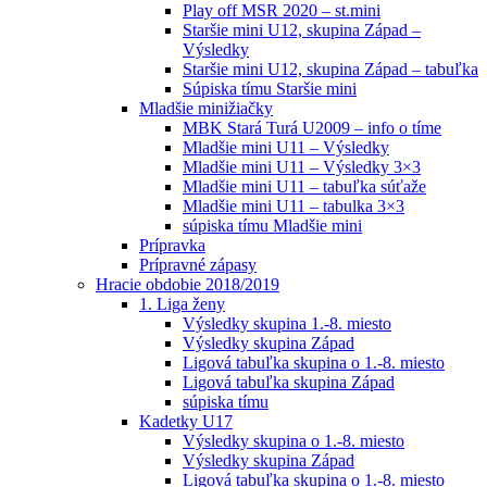
Play off MSR 2020 – st.mini
Staršie mini U12, skupina Západ –
Výsledky
Staršie mini U12, skupina Západ – tabuľka
Súpiska tímu Staršie mini
Mladšie minižiačky
MBK Stará Turá U2009 – info o tíme
Mladšie mini U11 – Výsledky
Mladšie mini U11 – Výsledky 3×3
Mladšie mini U11 – tabuľka súťaže
Mladšie mini U11 – tabulka 3×3
súpiska tímu Mladšie mini
Prípravka
Prípravné zápasy
Hracie obdobie 2018/2019
1. Liga ženy
Výsledky skupina 1.-8. miesto
Výsledky skupina Západ
Ligová tabuľka skupina o 1.-8. miesto
Ligová tabuľka skupina Západ
súpiska tímu
Kadetky U17
Výsledky skupina o 1.-8. miesto
Výsledky skupina Západ
Ligová tabuľka skupina o 1.-8. miesto