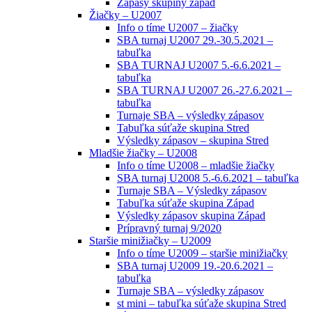
Zápasy skupiny západ
Žiačky – U2007
Info o tíme U2007 – žiačky
SBA turnaj U2007 29.-30.5.2021 –
tabuľka
SBA TURNAJ U2007 5.-6.6.2021 –
tabuľka
SBA TURNAJ U2007 26.-27.6.2021 –
tabuľka
Turnaje SBA – výsledky zápasov
Tabuľka súťaže skupina Stred
Výsledky zápasov – skupina Stred
Mladšie žiačky – U2008
Info o tíme U2008 – mladšie žiačky
SBA turnaj U2008 5.-6.6.2021 – tabuľka
Turnaje SBA – Výsledky zápasov
Tabuľka súťaže skupina Západ
Výsledky zápasov skupina Západ
Prípravný turnaj 9/2020
Staršie minižiačky – U2009
Info o tíme U2009 – staršie minižiačky
SBA turnaj U2009 19.-20.6.2021 –
tabuľka
Turnaje SBA – výsledky zápasov
st mini – tabuľka súťaže skupina Stred