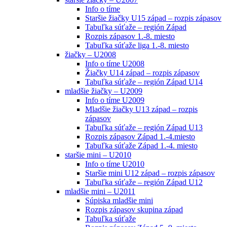
Info o tíme
Staršie žiačky U15 západ – rozpis zápasov
Tabuľka súťaže – región Západ
Rozpis zápasov 1.-8. miesto
Tabuľka súťaže liga 1.-8. miesto
žiačky – U2008
Info o tíme U2008
Žiačky U14 západ – rozpis zápasov
Tabuľka súťaže – región Západ U14
mladšie žiačky – U2009
Info o tíme U2009
Mladšie žiačky U13 západ – rozpis
zápasov
Tabuľka súťaže – región Západ U13
Rozpis zápasov Západ 1.-4.miesto
Tabuľka súťaže Západ 1.-4. miesto
staršie mini – U2010
Info o tíme U2010
Staršie mini U12 západ – rozpis zápasov
Tabuľka súťaže – región Západ U12
mladšie mini – U2011
Súpiska mladšie mini
Rozpis zápasov skupina západ
Tabuľka súťaže