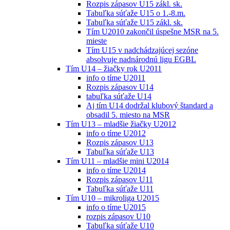
Rozpis zápasov U15 zákl. sk.
Tabuľka súťaže U15 o 1.-8.m.
Tabuľka súťaže U15 zákl. sk.
Tím U2010 zakončil úspešne MSR na 5.
mieste
Tím U15 v nadchádzajúcej sezóne
absolvuje nadnárodnú ligu EGBL
Tím U14 – žiačky rok U2011
info o tíme U2011
Rozpis zápasov U14
tabuľka súťaže U14
Aj tím U14 dodržal klubový štandard a
obsadil 5. miesto na MSR
Tím U13 – mladšie žiačky U2012
info o tíme U2012
Rozpis zápasov U13
Tabuľka súťaže U13
Tím U11 – mladšie mini U2014
info o tíme U2014
Rozpis zápasov U11
Tabuľka súťaže U11
Tím U10 – mikroliga U2015
info o tíme U2015
rozpis zápasov U10
Tabuľka súťaže U10