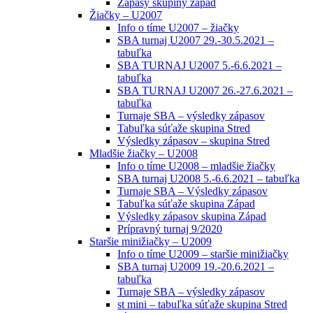
Zápasy skupiny západ
Žiačky – U2007
Info o tíme U2007 – žiačky
SBA turnaj U2007 29.-30.5.2021 –
tabuľka
SBA TURNAJ U2007 5.-6.6.2021 –
tabuľka
SBA TURNAJ U2007 26.-27.6.2021 –
tabuľka
Turnaje SBA – výsledky zápasov
Tabuľka súťaže skupina Stred
Výsledky zápasov – skupina Stred
Mladšie žiačky – U2008
Info o tíme U2008 – mladšie žiačky
SBA turnaj U2008 5.-6.6.2021 – tabuľka
Turnaje SBA – Výsledky zápasov
Tabuľka súťaže skupina Západ
Výsledky zápasov skupina Západ
Prípravný turnaj 9/2020
Staršie minižiačky – U2009
Info o tíme U2009 – staršie minižiačky
SBA turnaj U2009 19.-20.6.2021 –
tabuľka
Turnaje SBA – výsledky zápasov
st mini – tabuľka súťaže skupina Stred