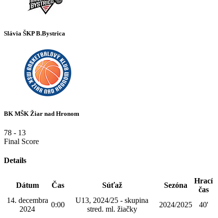
Slávia ŠKP B.Bystrica
BK MŠK Žiar nad Hronom
78
-
13
Final Score
Details
Hrací
Dátum
Čas
Súťaž
Sezóna
čas
14. decembra
U13, 2024/25 - skupina
0:00
2024/2025
40'
2024
stred. ml. žiačky