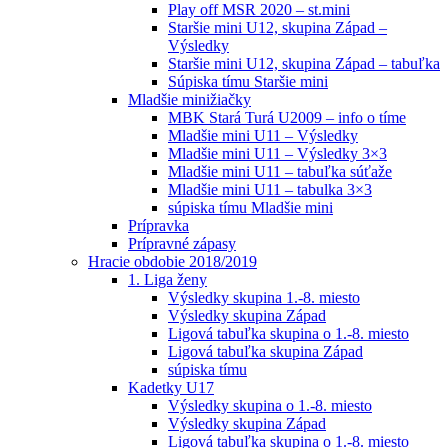
Play off MSR 2020 – st.mini
Staršie mini U12, skupina Západ –
Výsledky
Staršie mini U12, skupina Západ – tabuľka
Súpiska tímu Staršie mini
Mladšie minižiačky
MBK Stará Turá U2009 – info o tíme
Mladšie mini U11 – Výsledky
Mladšie mini U11 – Výsledky 3×3
Mladšie mini U11 – tabuľka súťaže
Mladšie mini U11 – tabulka 3×3
súpiska tímu Mladšie mini
Prípravka
Prípravné zápasy
Hracie obdobie 2018/2019
1. Liga ženy
Výsledky skupina 1.-8. miesto
Výsledky skupina Západ
Ligová tabuľka skupina o 1.-8. miesto
Ligová tabuľka skupina Západ
súpiska tímu
Kadetky U17
Výsledky skupina o 1.-8. miesto
Výsledky skupina Západ
Ligová tabuľka skupina o 1.-8. miesto