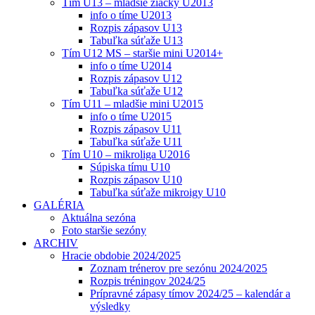
Tím U13 – mladšie žiačky U2013
info o tíme U2013
Rozpis zápasov U13
Tabuľka súťaže U13
Tím U12 MS – staršie mini U2014+
info o tíme U2014
Rozpis zápasov U12
Tabuľka súťaže U12
Tím U11 – mladšie mini U2015
info o tíme U2015
Rozpis zápasov U11
Tabuľka súťaže U11
Tím U10 – mikroliga U2016
Súpiska tímu U10
Rozpis zápasov U10
Tabuľka súťaže mikroigy U10
GALÉRIA
Aktuálna sezóna
Foto staršie sezóny
ARCHIV
Hracie obdobie 2024/2025
Zoznam trénerov pre sezónu 2024/2025
Rozpis tréningov 2024/25
Prípravné zápasy tímov 2024/25 – kalendár a
výsledky