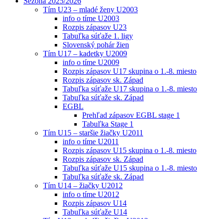
Sezóna 2025/2026
Tím U23 – mladé ženy U2003
info o tíme U2003
Rozpis zápasov U23
Tabuľka súťaže 1. ligy
Slovenský pohár žien
Tím U17 – kadetky U2009
info o tíme U2009
Rozpis zápasov U17 skupina o 1.-8. miesto
Rozpis zápasov sk. Západ
Tabuľka súťaže U17 skupina o 1.-8. miesto
Tabuľka súťaže sk. Západ
EGBL
Prehľad zápasov EGBL stage 1
Tabuľka Stage 1
Tím U15 – staršie žiačky U2011
info o tíme U2011
Rozpis zápasov U15 skupina o 1.-8. miesto
Rozpis zápasov sk. Západ
Tabuľka súťaže U15 skupina o 1.-8. miesto
Tabuľka súťaže sk. Západ
Tím U14 – žiačky U2012
info o tíme U2012
Rozpis zápasov U14
Tabuľka súťaže U14