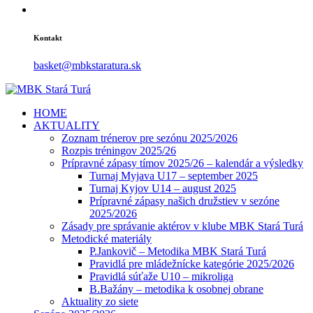
Kontakt
basket@mbkstaratura.sk
HOME
AKTUALITY
Zoznam trénerov pre sezónu 2025/2026
Rozpis tréningov 2025/26
Prípravné zápasy tímov 2025/26 – kalendár a výsledky
Turnaj Myjava U17 – september 2025
Turnaj Kyjov U14 – august 2025
Prípravné zápasy našich družstiev v sezóne
2025/2026
Zásady pre správanie aktérov v klube MBK Stará Turá
Metodické materiály
P.Jankovič – Metodika MBK Stará Turá
Pravidlá pre mládežnícke kategórie 2025/2026
Pravidlá súťaže U10 – mikroliga
B.Bažány – metodika k osobnej obrane
Aktuality zo siete