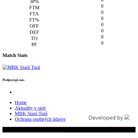
0
0
0
0
0
0
0
Match Stats
Podporujú nás
Home
Aktuality v sieti
MBK Stará Turá
Developed by
Ochrana osobných údajov