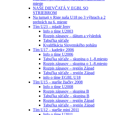
mieste
NAŠE DIEVČATÁ V EGBL SO
STRIEBROM
Na turnaji v Rige naša U18 po 3 výhrach a 2
prehrách na 6. mieste
Tím U23 – mladé ženy
Info o tíme U2003
Rozpis zápasov – dátum a výsledok
Tabuľka súťaže
Kvalifikácia Slovenského pohára
Tím U17 – kadetky 2006
Info o tíme U2006
Tabuľka súťaže – skupina o 1.-8.miesto
Rozpis zápasov – skupina o 1.-8.miesto
Rozpis zápasov – región Západ
Tabuľka súťaže – región Západ
info o tíme EGBL U18
Tím U15 – staršie žiačky 2008
Info o tíme U2008
Rozpis zápasov – skupina B
Tabuľka súťaže – skupina B
Rozpis zápasov – región Západ
Tabuľka súťaže – región Západ
Tím U12 – staršie mini 2011
Info o tíme U2011