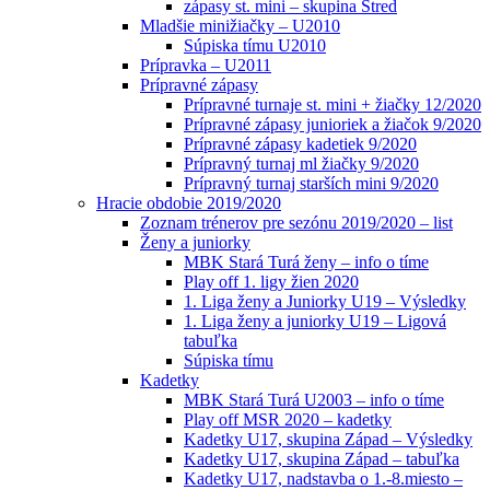
zápasy st. mini – skupina Stred
Mladšie minižiačky – U2010
Súpiska tímu U2010
Prípravka – U2011
Prípravné zápasy
Prípravné turnaje st. mini + žiačky 12/2020
Prípravné zápasy junioriek a žiačok 9/2020
Prípravné zápasy kadetiek 9/2020
Prípravný turnaj ml žiačky 9/2020
Prípravný turnaj starších mini 9/2020
Hracie obdobie 2019/2020
Zoznam trénerov pre sezónu 2019/2020 – list
Ženy a juniorky
MBK Stará Turá ženy – info o tíme
Play off 1. ligy žien 2020
1. Liga ženy a Juniorky U19 – Výsledky
1. Liga ženy a juniorky U19 – Ligová
tabuľka
Súpiska tímu
Kadetky
MBK Stará Turá U2003 – info o tíme
Play off MSR 2020 – kadetky
Kadetky U17, skupina Západ – Výsledky
Kadetky U17, skupina Západ – tabuľka
Kadetky U17, nadstavba o 1.-8.miesto –