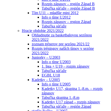
Rozpis zápasov – región Západ B
Tabuľka súťaže – región Západ B
Tím U11 – mladšie mini 2012
Info o tíme U2012
Rozpis zápasov – region Západ
Tabuľka súťaže
Hracie obdobie 2021/2022
Ohliadnutie za basketbalovou sezónou
2021/2022
zoznam trénerov pre sezónu 2021/22
Rozpis tréningov naších tímov v sezóne
2021/2022
Juniorky – U2003
Info o tíme U2003
1. liga + U19 – rozpis zápasov
Tabuľka súťaže
EGBL U18
Kadetky – U2005
Info o tíme U2005
Kadetky U17, skupina 1.-8.m. – rozpis
zápasov
Tabuľka skupina 1.-8.m
Kadetky U17 západ – rozpis zápasov
Tabuľka súťaže – región Západ
staršie žiačky – U2007