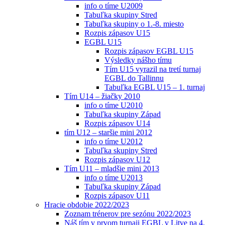
info o tíme U2009
Tabuľka skupiny Stred
Tabuľka skupiny o 1.-8. miesto
Rozpis zápasov U15
EGBL U15
Rozpis zápasov EGBL U15
Výsledky nášho tímu
Tím U15 vyrazil na tretí turnaj
EGBL do Tallinnu
Tabuľka EGBL U15 – 1. turnaj
Tím U14 – žiačky 2010
info o tíme U2010
Tabuľka skupiny Západ
Rozpis zápasov U14
tím U12 – staršie mini 2012
info o tíme U2012
Tabuľka skupiny Stred
Rozpis zápasov U12
Tím U11 – mladšie mini 2013
info o tíme U2013
Tabuľka skupiny Západ
Rozpis zápasov U11
Hracie obdobie 2022/2023
Zoznam trénerov pre sezónu 2022/2023
Náš tím v prvom turnaji EGBL v Litve na 4.