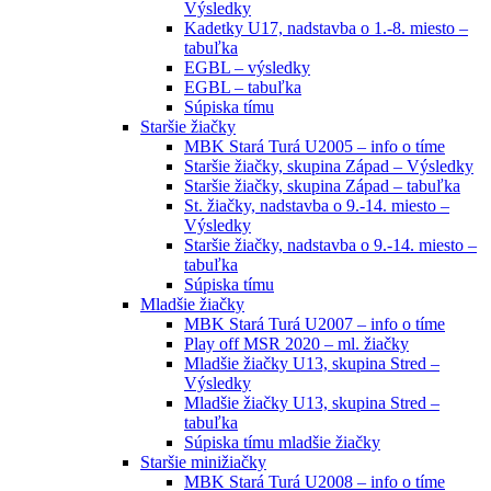
Výsledky
Kadetky U17, nadstavba o 1.-8. miesto –
tabuľka
EGBL – výsledky
EGBL – tabuľka
Súpiska tímu
Staršie žiačky
MBK Stará Turá U2005 – info o tíme
Staršie žiačky, skupina Západ – Výsledky
Staršie žiačky, skupina Západ – tabuľka
St. žiačky, nadstavba o 9.-14. miesto –
Výsledky
Staršie žiačky, nadstavba o 9.-14. miesto –
tabuľka
Súpiska tímu
Mladšie žiačky
MBK Stará Turá U2007 – info o tíme
Play off MSR 2020 – ml. žiačky
Mladšie žiačky U13, skupina Stred –
Výsledky
Mladšie žiačky U13, skupina Stred –
tabuľka
Súpiska tímu mladšie žiačky
Staršie minižiačky
MBK Stará Turá U2008 – info o tíme