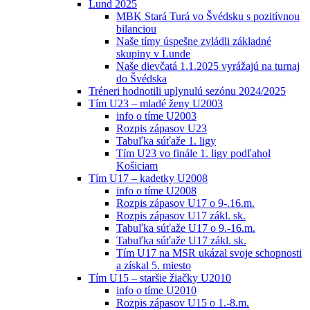
Lund 2025
MBK Stará Turá vo Švédsku s pozitívnou
bilanciou
Naše tímy úspešne zvládli základné
skupiny v Lunde
Naše dievčatá 1.1.2025 vyrážajú na turnaj
do Švédska
Tréneri hodnotili uplynulú sezónu 2024/2025
Tím U23 – mladé ženy U2003
info o tíme U2003
Rozpis zápasov U23
Tabuľka súťaže 1. ligy
Tím U23 vo finále 1. ligy podľahol
Košiciam
Tím U17 – kadetky U2008
info o tíme U2008
Rozpis zápasov U17 o 9-.16.m.
Rozpis zápasov U17 zákl. sk.
Tabuľka súťaže U17 o 9.-16.m.
Tabuľka súťaže U17 zákl. sk.
Tím U17 na MSR ukázal svoje schopnosti
a získal 5. miesto
Tím U15 – staršie žiačky U2010
info o tíme U2010
Rozpis zápasov U15 o 1.-8.m.