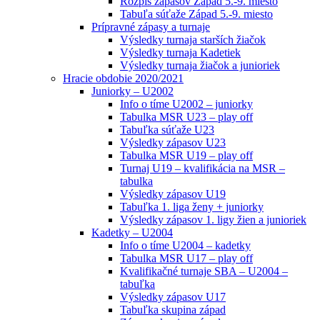
Rozpis zápasov Západ 5.-9. miesto
Tabuľa súťaže Západ 5.-9. miesto
Prípravné zápasy a turnaje
Výsledky turnaja starších žiačok
Výsledky turnaja Kadetiek
Výsledky turnaja žiačok a junioriek
Hracie obdobie 2020/2021
Juniorky – U2002
Info o tíme U2002 – juniorky
Tabulka MSR U23 – play off
Tabuľka súťaže U23
Výsledky zápasov U23
Tabulka MSR U19 – play off
Turnaj U19 – kvalifikácia na MSR –
tabulka
Výsledky zápasov U19
Tabuľka 1. liga ženy + juniorky
Výsledky zápasov 1. ligy žien a junioriek
Kadetky – U2004
Info o tíme U2004 – kadetky
Tabulka MSR U17 – play off
Kvalifikačné turnaje SBA – U2004 –
tabuľka
Výsledky zápasov U17
Tabuľka skupina západ