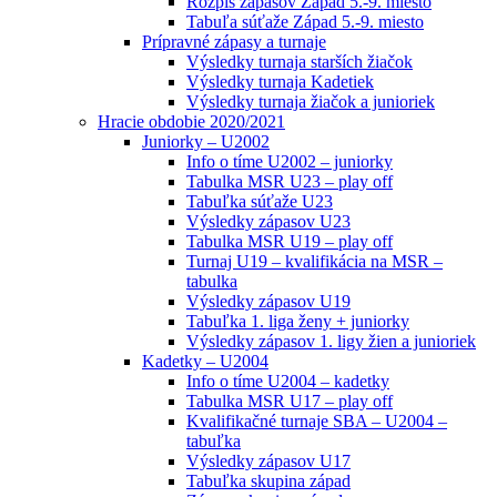
Rozpis zápasov Západ 5.-9. miesto
Tabuľa súťaže Západ 5.-9. miesto
Prípravné zápasy a turnaje
Výsledky turnaja starších žiačok
Výsledky turnaja Kadetiek
Výsledky turnaja žiačok a junioriek
Hracie obdobie 2020/2021
Juniorky – U2002
Info o tíme U2002 – juniorky
Tabulka MSR U23 – play off
Tabuľka súťaže U23
Výsledky zápasov U23
Tabulka MSR U19 – play off
Turnaj U19 – kvalifikácia na MSR –
tabulka
Výsledky zápasov U19
Tabuľka 1. liga ženy + juniorky
Výsledky zápasov 1. ligy žien a junioriek
Kadetky – U2004
Info o tíme U2004 – kadetky
Tabulka MSR U17 – play off
Kvalifikačné turnaje SBA – U2004 –
tabuľka
Výsledky zápasov U17
Tabuľka skupina západ