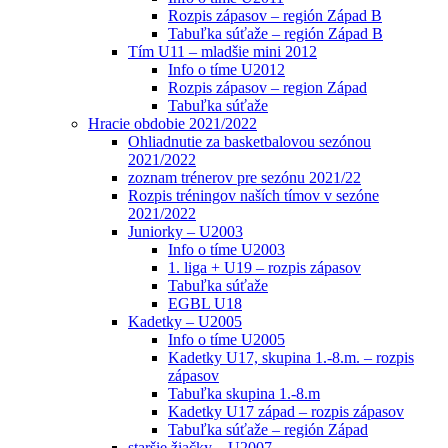
Rozpis zápasov – región Západ B
Tabuľka súťaže – región Západ B
Tím U11 – mladšie mini 2012
Info o tíme U2012
Rozpis zápasov – region Západ
Tabuľka súťaže
Hracie obdobie 2021/2022
Ohliadnutie za basketbalovou sezónou
2021/2022
zoznam trénerov pre sezónu 2021/22
Rozpis tréningov naších tímov v sezóne
2021/2022
Juniorky – U2003
Info o tíme U2003
1. liga + U19 – rozpis zápasov
Tabuľka súťaže
EGBL U18
Kadetky – U2005
Info o tíme U2005
Kadetky U17, skupina 1.-8.m. – rozpis
zápasov
Tabuľka skupina 1.-8.m
Kadetky U17 západ – rozpis zápasov
Tabuľka súťaže – región Západ
staršie žiačky – U2007