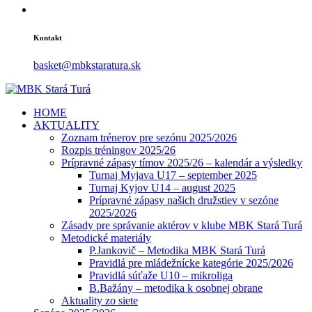
Kontakt
basket@mbkstaratura.sk
HOME
AKTUALITY
Zoznam trénerov pre sezónu 2025/2026
Rozpis tréningov 2025/26
Prípravné zápasy tímov 2025/26 – kalendár a výsledky
Turnaj Myjava U17 – september 2025
Turnaj Kyjov U14 – august 2025
Prípravné zápasy našich družstiev v sezóne
2025/2026
Zásady pre správanie aktérov v klube MBK Stará Turá
Metodické materiály
P.Jankovič – Metodika MBK Stará Turá
Pravidlá pre mládežnícke kategórie 2025/2026
Pravidlá súťaže U10 – mikroliga
B.Bažány – metodika k osobnej obrane
Aktuality zo siete