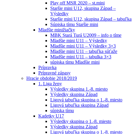
Play off MSR 2020 – st.mini
Staršie mini U12, skupina Západ –
Výsledky
Staršie mini U12, skupina Západ – tabuľka
Súpiska tímu Staršie mini
Mladšie minižiačky
MBK Stará Turá U2009 – info o tíme
Mladšie mini U11 – Výsledky
Mladšie mini U11 – Výsledky 3×3
Mladšie mini U11 – tabuľka súťaže
Mladšie mini U11 – tabulka 3×3
súpiska tímu Mladšie mini
Prípravka
Prípravné zápasy
Hracie obdobie 2018/2019
1. Liga ženy
Výsledky skupina 1.-8. miesto
Výsledky skupina Západ
Ligová tabuľka skupina o 1.-8. miesto
Ligová tabuľka skupina Západ
súpiska tímu
Kadetky U17
Výsledky skupina o 1.-8. miesto
Výsledky skupina Západ
Ligová tabuľka skupina o 1.-8. miesto