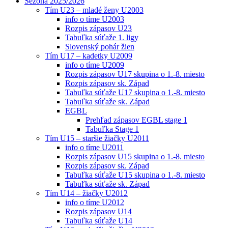
Sezóna 2025/2026
Tím U23 – mladé ženy U2003
info o tíme U2003
Rozpis zápasov U23
Tabuľka súťaže 1. ligy
Slovenský pohár žien
Tím U17 – kadetky U2009
info o tíme U2009
Rozpis zápasov U17 skupina o 1.-8. miesto
Rozpis zápasov sk. Západ
Tabuľka súťaže U17 skupina o 1.-8. miesto
Tabuľka súťaže sk. Západ
EGBL
Prehľad zápasov EGBL stage 1
Tabuľka Stage 1
Tím U15 – staršie žiačky U2011
info o tíme U2011
Rozpis zápasov U15 skupina o 1.-8. miesto
Rozpis zápasov sk. Západ
Tabuľka súťaže U15 skupina o 1.-8. miesto
Tabuľka súťaže sk. Západ
Tím U14 – žiačky U2012
info o tíme U2012
Rozpis zápasov U14
Tabuľka súťaže U14