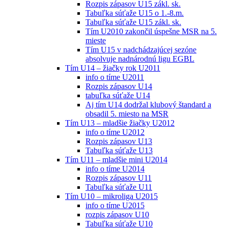
Rozpis zápasov U15 zákl. sk.
Tabuľka súťaže U15 o 1.-8.m.
Tabuľka súťaže U15 zákl. sk.
Tím U2010 zakončil úspešne MSR na 5.
mieste
Tím U15 v nadchádzajúcej sezóne
absolvuje nadnárodnú ligu EGBL
Tím U14 – žiačky rok U2011
info o tíme U2011
Rozpis zápasov U14
tabuľka súťaže U14
Aj tím U14 dodržal klubový štandard a
obsadil 5. miesto na MSR
Tím U13 – mladšie žiačky U2012
info o tíme U2012
Rozpis zápasov U13
Tabuľka súťaže U13
Tím U11 – mladšie mini U2014
info o tíme U2014
Rozpis zápasov U11
Tabuľka súťaže U11
Tím U10 – mikroliga U2015
info o tíme U2015
rozpis zápasov U10
Tabuľka súťaže U10