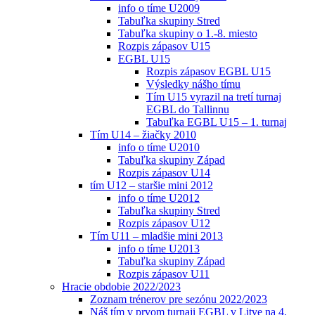
info o tíme U2009
Tabuľka skupiny Stred
Tabuľka skupiny o 1.-8. miesto
Rozpis zápasov U15
EGBL U15
Rozpis zápasov EGBL U15
Výsledky nášho tímu
Tím U15 vyrazil na tretí turnaj
EGBL do Tallinnu
Tabuľka EGBL U15 – 1. turnaj
Tím U14 – žiačky 2010
info o tíme U2010
Tabuľka skupiny Západ
Rozpis zápasov U14
tím U12 – staršie mini 2012
info o tíme U2012
Tabuľka skupiny Stred
Rozpis zápasov U12
Tím U11 – mladšie mini 2013
info o tíme U2013
Tabuľka skupiny Západ
Rozpis zápasov U11
Hracie obdobie 2022/2023
Zoznam trénerov pre sezónu 2022/2023
Náš tím v prvom turnaji EGBL v Litve na 4.