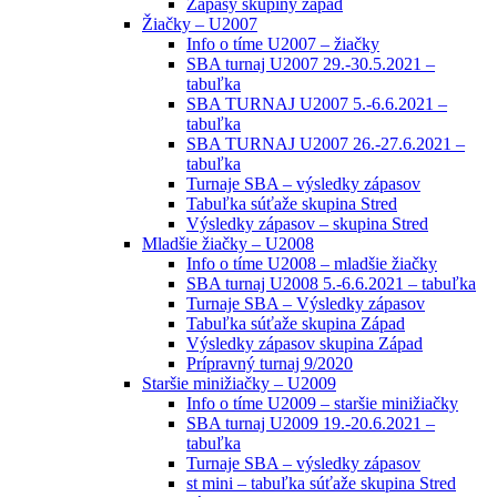
Zápasy skupiny západ
Žiačky – U2007
Info o tíme U2007 – žiačky
SBA turnaj U2007 29.-30.5.2021 –
tabuľka
SBA TURNAJ U2007 5.-6.6.2021 –
tabuľka
SBA TURNAJ U2007 26.-27.6.2021 –
tabuľka
Turnaje SBA – výsledky zápasov
Tabuľka súťaže skupina Stred
Výsledky zápasov – skupina Stred
Mladšie žiačky – U2008
Info o tíme U2008 – mladšie žiačky
SBA turnaj U2008 5.-6.6.2021 – tabuľka
Turnaje SBA – Výsledky zápasov
Tabuľka súťaže skupina Západ
Výsledky zápasov skupina Západ
Prípravný turnaj 9/2020
Staršie minižiačky – U2009
Info o tíme U2009 – staršie minižiačky
SBA turnaj U2009 19.-20.6.2021 –
tabuľka
Turnaje SBA – výsledky zápasov
st mini – tabuľka súťaže skupina Stred