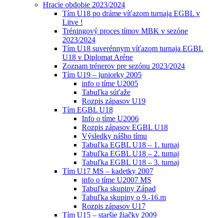
Hracie obdobie 2023/2024
Tím U18 po dráme víťazom turnaja EGBL v
Litve !
Tréningový proces tímov MBK v sezóne
2023/2024
Tím U18 suverénnym víťazom turnaja EGBL
U18 v Diplomat Aréne
Zoznam trénerov pre sezónu 2023/2024
Tím U19 – juniorky 2005
info o tíme U2005
Tabuľka súťaže
Rozpis zápasov U19
Tím EGBL U18
Info o tíme U2006
Rozpis zápasov EGBL U18
Výsledky nášho tímu
Tabuľka EGBL U18 – 1. turnaj
Tabuľka EGBL U18 – 2. turnaj
Tabuľka EGBL U18 – 3. turnaj
Tím U17 MS – kadetky 2007
info o tíme U2007 MS
Tabuľka skupiny Západ
Tabuľka skupiny o 9.-16.m
Rozpis zápasov U17
Tím U15 – staršie žiačky 2009