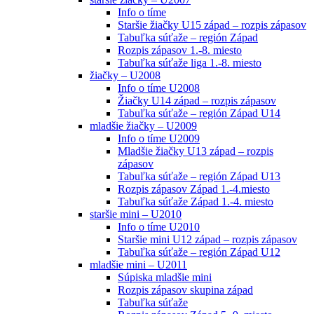
Info o tíme
Staršie žiačky U15 západ – rozpis zápasov
Tabuľka súťaže – región Západ
Rozpis zápasov 1.-8. miesto
Tabuľka súťaže liga 1.-8. miesto
žiačky – U2008
Info o tíme U2008
Žiačky U14 západ – rozpis zápasov
Tabuľka súťaže – región Západ U14
mladšie žiačky – U2009
Info o tíme U2009
Mladšie žiačky U13 západ – rozpis
zápasov
Tabuľka súťaže – región Západ U13
Rozpis zápasov Západ 1.-4.miesto
Tabuľka súťaže Západ 1.-4. miesto
staršie mini – U2010
Info o tíme U2010
Staršie mini U12 západ – rozpis zápasov
Tabuľka súťaže – región Západ U12
mladšie mini – U2011
Súpiska mladšie mini
Rozpis zápasov skupina západ
Tabuľka súťaže