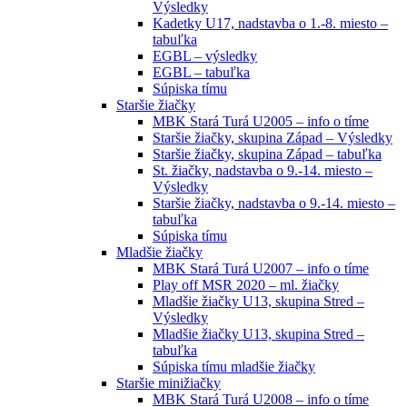
Výsledky
Kadetky U17, nadstavba o 1.-8. miesto –
tabuľka
EGBL – výsledky
EGBL – tabuľka
Súpiska tímu
Staršie žiačky
MBK Stará Turá U2005 – info o tíme
Staršie žiačky, skupina Západ – Výsledky
Staršie žiačky, skupina Západ – tabuľka
St. žiačky, nadstavba o 9.-14. miesto –
Výsledky
Staršie žiačky, nadstavba o 9.-14. miesto –
tabuľka
Súpiska tímu
Mladšie žiačky
MBK Stará Turá U2007 – info o tíme
Play off MSR 2020 – ml. žiačky
Mladšie žiačky U13, skupina Stred –
Výsledky
Mladšie žiačky U13, skupina Stred –
tabuľka
Súpiska tímu mladšie žiačky
Staršie minižiačky
MBK Stará Turá U2008 – info o tíme