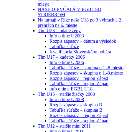
mieste
NAŠE DIEVČATÁ V EGBL SO
STRIEBROM
Na turnaji v Rige naša U18 po 3 výhrach a 2
prehrách na 6. mieste
Tím U23 – mladé ženy
Info o tíme U2003
Rozpis zápasov – dátum a výsledok
Tabuľka súťaže
Kvalifikácia Slovenského pohára
Tím U17 – kadetky 2006
Info o tíme U2006
Tabuľka súťaže – skupina o 1.-8.miesto
Rozpis zápasov – skupina o 1.-8.miesto
Rozpis zápasov – región Západ
Tabuľka súťaže – región Západ
info o tíme EGBL U18
Tím U15 – staršie žiačky 2008
Info o tíme U2008
Rozpis zápasov – skupina B
Tabuľka súťaže – skupina B
Rozpis zápasov – región Západ
Tabuľka súťaže – región Západ
Tím U12 – staršie mini 2011
Info o tíme U2011