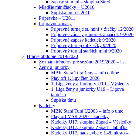
zápasy st. mini – skupina Stred
Mladšie minižiačky – U2010
Súpiska tímu U2010
Prípravka – U2011
Prípravné zápasy
Prípravné turnaje st. mini + žiačky 12/2020
Prípravné zápasy junioriek a žiačok 9/2020
Prípravné zápasy kadetiek 9/2020
Prípravný turnaj ml žiačky 9/2020
Prípravný turnaj starších mini 9/2020
Hracie obdobie 2019/2020
Zoznam trénerov pre sezónu 2019/2020 – list
Ženy a juniorky
MBK Stará Turá ženy – info o tíme
Play off 1. ligy žien 2020
1. Liga ženy a Juniorky U19 – Výsledky
1. Liga ženy a juniorky U19 – Ligová
tabuľka
Súpiska tímu
Kadetky
MBK Stará Turá U2003 – info o tíme
Play off MSR 2020 – kadetky
Kadetky U17, skupina Západ – Výsledky
Kadetky U17, skupina Západ – tabuľka
Kadetky U17, nadstavba o 1.-8.miesto –