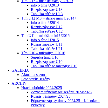
Tím U13 – mladšie žiačky U2013
info o tíme U2013
Rozpis zápasov U13
Tabuľka súťaže U13
Tím U12 MS – staršie mini U2014+
info o tíme U2014
Rozpis zápasov U12
Tabuľka súťaže U12
Tím U11 – mladšie mini U2015
info o tíme U2015
Rozpis zápasov U11
Tabuľka súťaže U11
Tím U10 – mikroliga U2016
Súpiska tímu U10
Rozpis zápasov U10
Tabuľka súťaže mikroigy U10
GALÉRIA
Aktuálna sezóna
Foto staršie sezóny
ARCHIV
Hracie obdobie 2024/2025
Zoznam trénerov pre sezónu 2024/2025
Rozpis tréningov 2024/25
Prípravné zápasy tímov 2024/25 – kalendár a
výsledky