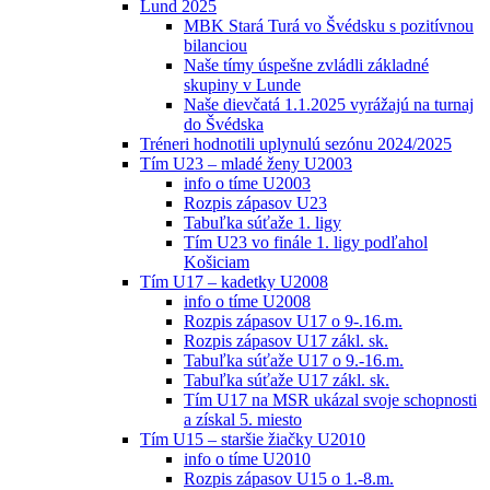
Lund 2025
MBK Stará Turá vo Švédsku s pozitívnou
bilanciou
Naše tímy úspešne zvládli základné
skupiny v Lunde
Naše dievčatá 1.1.2025 vyrážajú na turnaj
do Švédska
Tréneri hodnotili uplynulú sezónu 2024/2025
Tím U23 – mladé ženy U2003
info o tíme U2003
Rozpis zápasov U23
Tabuľka súťaže 1. ligy
Tím U23 vo finále 1. ligy podľahol
Košiciam
Tím U17 – kadetky U2008
info o tíme U2008
Rozpis zápasov U17 o 9-.16.m.
Rozpis zápasov U17 zákl. sk.
Tabuľka súťaže U17 o 9.-16.m.
Tabuľka súťaže U17 zákl. sk.
Tím U17 na MSR ukázal svoje schopnosti
a získal 5. miesto
Tím U15 – staršie žiačky U2010
info o tíme U2010
Rozpis zápasov U15 o 1.-8.m.