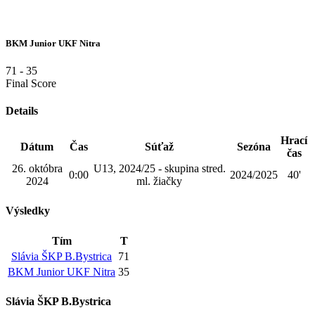
BKM Junior UKF Nitra
71
-
35
Final Score
Details
Hrací
Dátum
Čas
Súťaž
Sezóna
čas
26. októbra
U13, 2024/25 - skupina stred.
0:00
2024/2025
40'
2024
ml. žiačky
Výsledky
Tím
T
Slávia ŠKP B.Bystrica
71
BKM Junior UKF Nitra
35
Slávia ŠKP B.Bystrica