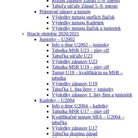
Rozpis zápasov Západ 5.-9. miesto
Tabuľa súťaže Západ 5.-9. miesto
Prípravné zápasy a turnaje
Výsledky turnaja starších žiačok
Výsledky turnaja Kadetiek
Výsledky turnaja žiačok a junioriek
Hracie obdobie 2020/2021
Juniorky – U2002
Info o tíme U2002 – juniorky
Tabulka MSR U23 – play off
Tabuľka súťaže U23
Výsledky zápasov U23
Tabulka MSR U19 – play off
Turnaj U19 – kvalifikácia na MSR –
tabulka
Výsledky zápasov U19
Tabuľka 1. liga ženy + juniorky
Výsledky zápasov 1. ligy žien a junioriek
Kadetky – U2004
Info o tíme U2004 – kadetky
Tabulka MSR U17 – play off
Kvalifikačné turnaje SBA – U2004 –
tabuľka
Výsledky zápasov U17
Tabuľka skupina západ