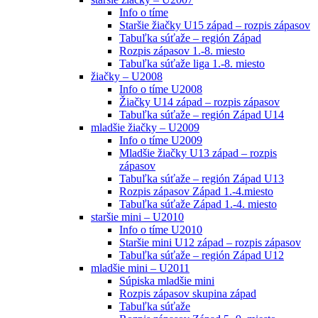
Info o tíme
Staršie žiačky U15 západ – rozpis zápasov
Tabuľka súťaže – región Západ
Rozpis zápasov 1.-8. miesto
Tabuľka súťaže liga 1.-8. miesto
žiačky – U2008
Info o tíme U2008
Žiačky U14 západ – rozpis zápasov
Tabuľka súťaže – región Západ U14
mladšie žiačky – U2009
Info o tíme U2009
Mladšie žiačky U13 západ – rozpis
zápasov
Tabuľka súťaže – región Západ U13
Rozpis zápasov Západ 1.-4.miesto
Tabuľka súťaže Západ 1.-4. miesto
staršie mini – U2010
Info o tíme U2010
Staršie mini U12 západ – rozpis zápasov
Tabuľka súťaže – región Západ U12
mladšie mini – U2011
Súpiska mladšie mini
Rozpis zápasov skupina západ
Tabuľka súťaže