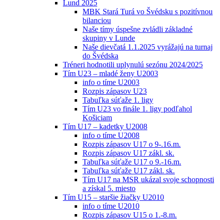
Lund 2025
MBK Stará Turá vo Švédsku s pozitívnou
bilanciou
Naše tímy úspešne zvládli základné
skupiny v Lunde
Naše dievčatá 1.1.2025 vyrážajú na turnaj
do Švédska
Tréneri hodnotili uplynulú sezónu 2024/2025
Tím U23 – mladé ženy U2003
info o tíme U2003
Rozpis zápasov U23
Tabuľka súťaže 1. ligy
Tím U23 vo finále 1. ligy podľahol
Košiciam
Tím U17 – kadetky U2008
info o tíme U2008
Rozpis zápasov U17 o 9-.16.m.
Rozpis zápasov U17 zákl. sk.
Tabuľka súťaže U17 o 9.-16.m.
Tabuľka súťaže U17 zákl. sk.
Tím U17 na MSR ukázal svoje schopnosti
a získal 5. miesto
Tím U15 – staršie žiačky U2010
info o tíme U2010
Rozpis zápasov U15 o 1.-8.m.