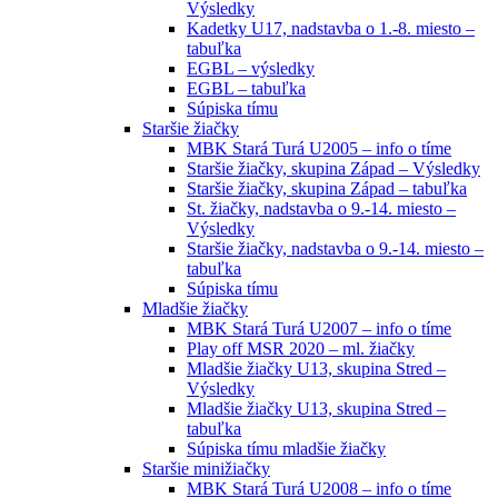
Výsledky
Kadetky U17, nadstavba o 1.-8. miesto –
tabuľka
EGBL – výsledky
EGBL – tabuľka
Súpiska tímu
Staršie žiačky
MBK Stará Turá U2005 – info o tíme
Staršie žiačky, skupina Západ – Výsledky
Staršie žiačky, skupina Západ – tabuľka
St. žiačky, nadstavba o 9.-14. miesto –
Výsledky
Staršie žiačky, nadstavba o 9.-14. miesto –
tabuľka
Súpiska tímu
Mladšie žiačky
MBK Stará Turá U2007 – info o tíme
Play off MSR 2020 – ml. žiačky
Mladšie žiačky U13, skupina Stred –
Výsledky
Mladšie žiačky U13, skupina Stred –
tabuľka
Súpiska tímu mladšie žiačky
Staršie minižiačky
MBK Stará Turá U2008 – info o tíme