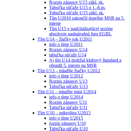
Rozpis zápasov U15 zákl. sk.
Tabuľka súťaže U15 o 1.-8.m.
Tabuľka súťaže U15 zákl. sk.
Tím U2010 zakončil úspešne MSR na 5.
mieste
Tím U15 v nadchádzajúcej sezóne
absolvuje nadnárodnú ligu EGBL
Tím U14 – žiačky rok U2011
info o tíme U2011
Rozpis zápasov U14
tabuľka súťaže U14
Aj tím U14 dodržal klubový štandard a
obsadil 5. miesto na MSR
Tím U13 – mladšie žiačky U2012
info o tíme U2012
Rozpis zápasov U13
Tabuľka súťaže U13
Tím U11 – mladšie mini U2014
info o tíme U2014
Rozpis zápasov U11
Tabuľka súťaže U11
Tím U10 – mikroliga U2015
info o tíme U2015
rozpis zápasov U10
Tabuľka súťaže U10