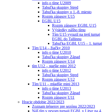
info o tíme U2009
Tabuľka skupiny Stred
Tabuľka skupiny o 1.-8. miesto
Rozpis zápasov U15
EGBL U15
Rozpis zápasov EGBL U15
Výsledky nášho tímu
Tím U15 vyrazil na tretí turnaj
EGBL do Tallinnu
Tabuľka EGBL U15 – 1. turnaj
Tím U14 – žiačky 2010
info o tíme U2010
Tabuľka skupiny Západ
Rozpis zápasov U14
tím U12 – staršie mini 2012
info o tíme U2012
Tabuľka skupiny Stred
Rozpis zápasov U12
Tím U11 – mladšie mini 2013
info o tíme U2013
Tabuľka skupiny Západ
Rozpis zápasov U11
Hracie obdobie 2022/2023
Zoznam trénerov pre sezónu 2022/2023
Náš tím v prvom turnaji EGBL v Litve na 4.