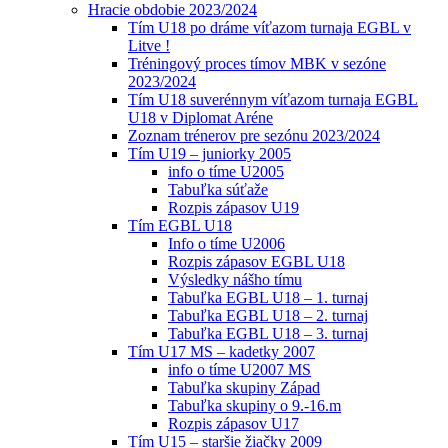
Hracie obdobie 2023/2024
Tím U18 po dráme víťazom turnaja EGBL v
Litve !
Tréningový proces tímov MBK v sezóne
2023/2024
Tím U18 suverénnym víťazom turnaja EGBL
U18 v Diplomat Aréne
Zoznam trénerov pre sezónu 2023/2024
Tím U19 – juniorky 2005
info o tíme U2005
Tabuľka súťaže
Rozpis zápasov U19
Tím EGBL U18
Info o tíme U2006
Rozpis zápasov EGBL U18
Výsledky nášho tímu
Tabuľka EGBL U18 – 1. turnaj
Tabuľka EGBL U18 – 2. turnaj
Tabuľka EGBL U18 – 3. turnaj
Tím U17 MS – kadetky 2007
info o tíme U2007 MS
Tabuľka skupiny Západ
Tabuľka skupiny o 9.-16.m
Rozpis zápasov U17
Tím U15 – staršie žiačky 2009