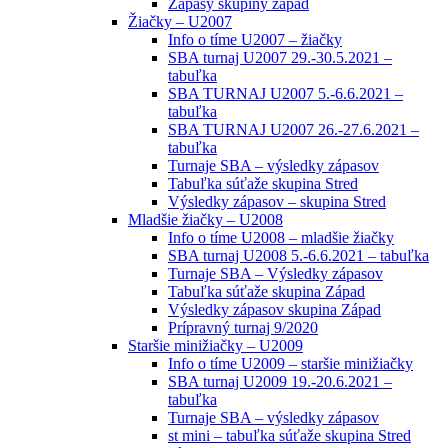
Zápasy skupiny západ
Žiačky – U2007
Info o tíme U2007 – žiačky
SBA turnaj U2007 29.-30.5.2021 –
tabuľka
SBA TURNAJ U2007 5.-6.6.2021 –
tabuľka
SBA TURNAJ U2007 26.-27.6.2021 –
tabuľka
Turnaje SBA – výsledky zápasov
Tabuľka súťaže skupina Stred
Výsledky zápasov – skupina Stred
Mladšie žiačky – U2008
Info o tíme U2008 – mladšie žiačky
SBA turnaj U2008 5.-6.6.2021 – tabuľka
Turnaje SBA – Výsledky zápasov
Tabuľka súťaže skupina Západ
Výsledky zápasov skupina Západ
Prípravný turnaj 9/2020
Staršie minižiačky – U2009
Info o tíme U2009 – staršie minižiačky
SBA turnaj U2009 19.-20.6.2021 –
tabuľka
Turnaje SBA – výsledky zápasov
st mini – tabuľka súťaže skupina Stred