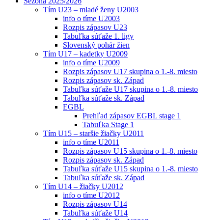
Sezóna 2025/2026
Tím U23 – mladé ženy U2003
info o tíme U2003
Rozpis zápasov U23
Tabuľka súťaže 1. ligy
Slovenský pohár žien
Tím U17 – kadetky U2009
info o tíme U2009
Rozpis zápasov U17 skupina o 1.-8. miesto
Rozpis zápasov sk. Západ
Tabuľka súťaže U17 skupina o 1.-8. miesto
Tabuľka súťaže sk. Západ
EGBL
Prehľad zápasov EGBL stage 1
Tabuľka Stage 1
Tím U15 – staršie žiačky U2011
info o tíme U2011
Rozpis zápasov U15 skupina o 1.-8. miesto
Rozpis zápasov sk. Západ
Tabuľka súťaže U15 skupina o 1.-8. miesto
Tabuľka súťaže sk. Západ
Tím U14 – žiačky U2012
info o tíme U2012
Rozpis zápasov U14
Tabuľka súťaže U14