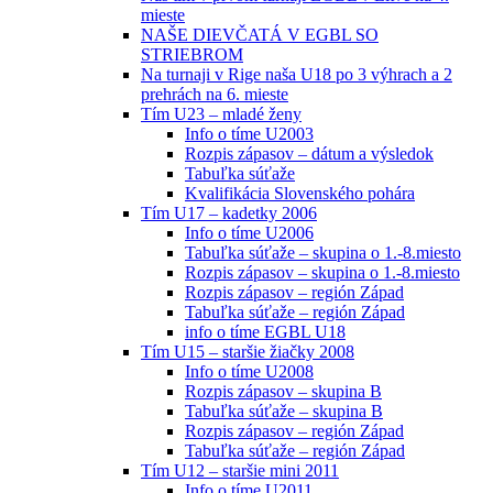
mieste
NAŠE DIEVČATÁ V EGBL SO
STRIEBROM
Na turnaji v Rige naša U18 po 3 výhrach a 2
prehrách na 6. mieste
Tím U23 – mladé ženy
Info o tíme U2003
Rozpis zápasov – dátum a výsledok
Tabuľka súťaže
Kvalifikácia Slovenského pohára
Tím U17 – kadetky 2006
Info o tíme U2006
Tabuľka súťaže – skupina o 1.-8.miesto
Rozpis zápasov – skupina o 1.-8.miesto
Rozpis zápasov – región Západ
Tabuľka súťaže – región Západ
info o tíme EGBL U18
Tím U15 – staršie žiačky 2008
Info o tíme U2008
Rozpis zápasov – skupina B
Tabuľka súťaže – skupina B
Rozpis zápasov – región Západ
Tabuľka súťaže – región Západ
Tím U12 – staršie mini 2011
Info o tíme U2011