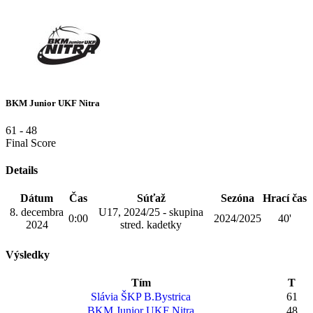
BKM Junior UKF Nitra
61
-
48
Final Score
Details
Dátum
Čas
Súťaž
Sezóna
Hrací čas
8. decembra
U17, 2024/25 - skupina
0:00
2024/2025
40'
2024
stred. kadetky
Výsledky
Tím
T
Slávia ŠKP B.Bystrica
61
BKM Junior UKF Nitra
48