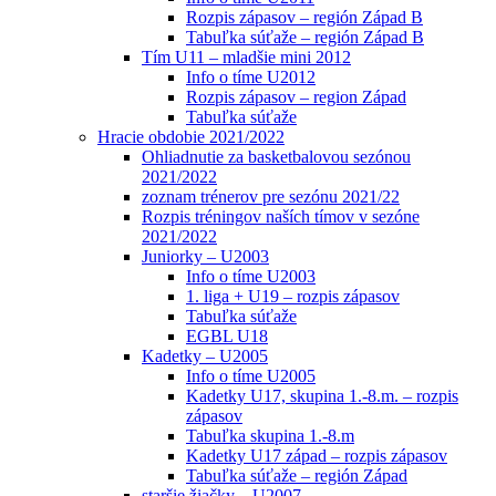
Rozpis zápasov – región Západ B
Tabuľka súťaže – región Západ B
Tím U11 – mladšie mini 2012
Info o tíme U2012
Rozpis zápasov – region Západ
Tabuľka súťaže
Hracie obdobie 2021/2022
Ohliadnutie za basketbalovou sezónou
2021/2022
zoznam trénerov pre sezónu 2021/22
Rozpis tréningov naších tímov v sezóne
2021/2022
Juniorky – U2003
Info o tíme U2003
1. liga + U19 – rozpis zápasov
Tabuľka súťaže
EGBL U18
Kadetky – U2005
Info o tíme U2005
Kadetky U17, skupina 1.-8.m. – rozpis
zápasov
Tabuľka skupina 1.-8.m
Kadetky U17 západ – rozpis zápasov
Tabuľka súťaže – región Západ
staršie žiačky – U2007