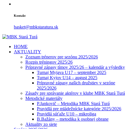
Kontakt
basket@mbkstaratura.sk
HOME
AKTUALITY
Zoznam trénerov pre sezónu 2025/2026
Rozpis tréningov 2025/26
Prípravné zápasy tímov 2025/26 – kalendár a výsledky
Turnaj Myjava U17 – september 2025
Turnaj Kyjov U14 – august 2025
Prípravné zápasy našich družstiev v sezóne
2025/2026
Zásady pre správanie aktérov v klube MBK Stará Turá
Metodické materiály
P.Jankovič – Metodika MBK Stará Turá
Pravidlá pre mládežnícke kategórie 2025/2026
Pravidlá súťaže U10 – mikroliga
B.Bažány – metodika k osobnej obrane
Aktuality zo siete