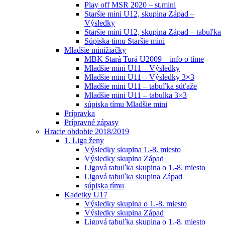
Play off MSR 2020 – st.mini
Staršie mini U12, skupina Západ –
Výsledky
Staršie mini U12, skupina Západ – tabuľka
Súpiska tímu Staršie mini
Mladšie minižiačky
MBK Stará Turá U2009 – info o tíme
Mladšie mini U11 – Výsledky
Mladšie mini U11 – Výsledky 3×3
Mladšie mini U11 – tabuľka súťaže
Mladšie mini U11 – tabulka 3×3
súpiska tímu Mladšie mini
Prípravka
Prípravné zápasy
Hracie obdobie 2018/2019
1. Liga ženy
Výsledky skupina 1.-8. miesto
Výsledky skupina Západ
Ligová tabuľka skupina o 1.-8. miesto
Ligová tabuľka skupina Západ
súpiska tímu
Kadetky U17
Výsledky skupina o 1.-8. miesto
Výsledky skupina Západ
Ligová tabuľka skupina o 1.-8. miesto