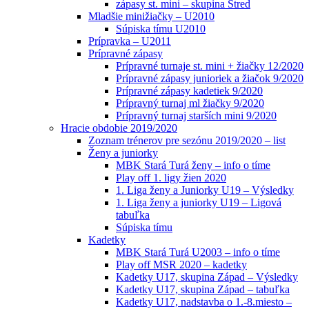
zápasy st. mini – skupina Stred
Mladšie minižiačky – U2010
Súpiska tímu U2010
Prípravka – U2011
Prípravné zápasy
Prípravné turnaje st. mini + žiačky 12/2020
Prípravné zápasy junioriek a žiačok 9/2020
Prípravné zápasy kadetiek 9/2020
Prípravný turnaj ml žiačky 9/2020
Prípravný turnaj starších mini 9/2020
Hracie obdobie 2019/2020
Zoznam trénerov pre sezónu 2019/2020 – list
Ženy a juniorky
MBK Stará Turá ženy – info o tíme
Play off 1. ligy žien 2020
1. Liga ženy a Juniorky U19 – Výsledky
1. Liga ženy a juniorky U19 – Ligová
tabuľka
Súpiska tímu
Kadetky
MBK Stará Turá U2003 – info o tíme
Play off MSR 2020 – kadetky
Kadetky U17, skupina Západ – Výsledky
Kadetky U17, skupina Západ – tabuľka
Kadetky U17, nadstavba o 1.-8.miesto –