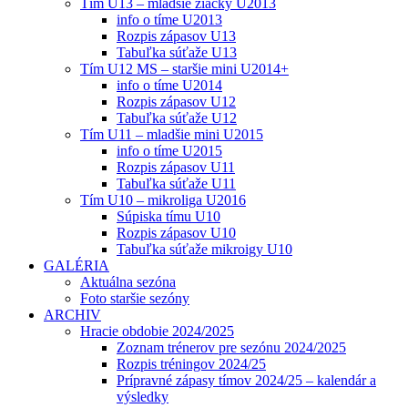
Tím U13 – mladšie žiačky U2013
info o tíme U2013
Rozpis zápasov U13
Tabuľka súťaže U13
Tím U12 MS – staršie mini U2014+
info o tíme U2014
Rozpis zápasov U12
Tabuľka súťaže U12
Tím U11 – mladšie mini U2015
info o tíme U2015
Rozpis zápasov U11
Tabuľka súťaže U11
Tím U10 – mikroliga U2016
Súpiska tímu U10
Rozpis zápasov U10
Tabuľka súťaže mikroigy U10
GALÉRIA
Aktuálna sezóna
Foto staršie sezóny
ARCHIV
Hracie obdobie 2024/2025
Zoznam trénerov pre sezónu 2024/2025
Rozpis tréningov 2024/25
Prípravné zápasy tímov 2024/25 – kalendár a
výsledky