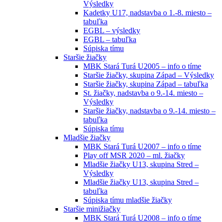
Výsledky
Kadetky U17, nadstavba o 1.-8. miesto –
tabuľka
EGBL – výsledky
EGBL – tabuľka
Súpiska tímu
Staršie žiačky
MBK Stará Turá U2005 – info o tíme
Staršie žiačky, skupina Západ – Výsledky
Staršie žiačky, skupina Západ – tabuľka
St. žiačky, nadstavba o 9.-14. miesto –
Výsledky
Staršie žiačky, nadstavba o 9.-14. miesto –
tabuľka
Súpiska tímu
Mladšie žiačky
MBK Stará Turá U2007 – info o tíme
Play off MSR 2020 – ml. žiačky
Mladšie žiačky U13, skupina Stred –
Výsledky
Mladšie žiačky U13, skupina Stred –
tabuľka
Súpiska tímu mladšie žiačky
Staršie minižiačky
MBK Stará Turá U2008 – info o tíme