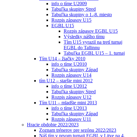
info o tíme U2009
Tabuľka skupiny Stred
Tabuľka skupiny o 1.-8. miesto
Rozpis zápasov U15
EGBL U15
Rozpis zápasov EGBL U15
Výsledky nášho tímu
Tím U15 vyrazil na tretí turnaj
EGBL do Tallinnu
Tabuľka EGBL U15 – 1. turnaj
Tím U14 – žiačky 2010
info o tíme U2010
Tabuľka skupiny Západ
Rozpis zápasov U14
tím U12 – staršie mini 2012
info o tíme U2012
Tabuľka skupiny Stred
Rozpis zápasov U12
Tím U11 – mladšie mini 2013
info o tíme U2013
Tabuľka skupiny Západ
Rozpis zápasov U11
Hracie obdobie 2022/2023
Zoznam trénerov pre sezónu 2022/2023
Náš tím v prvom turnaji EGBL v Litve na 4.