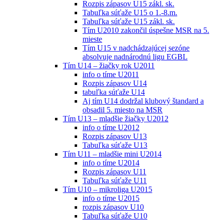
Rozpis zápasov U15 zákl. sk.
Tabuľka súťaže U15 o 1.-8.m.
Tabuľka súťaže U15 zákl. sk.
Tím U2010 zakončil úspešne MSR na 5.
mieste
Tím U15 v nadchádzajúcej sezóne
absolvuje nadnárodnú ligu EGBL
Tím U14 – žiačky rok U2011
info o tíme U2011
Rozpis zápasov U14
tabuľka súťaže U14
Aj tím U14 dodržal klubový štandard a
obsadil 5. miesto na MSR
Tím U13 – mladšie žiačky U2012
info o tíme U2012
Rozpis zápasov U13
Tabuľka súťaže U13
Tím U11 – mladšie mini U2014
info o tíme U2014
Rozpis zápasov U11
Tabuľka súťaže U11
Tím U10 – mikroliga U2015
info o tíme U2015
rozpis zápasov U10
Tabuľka súťaže U10