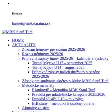
Kontakt
basket@mbkstaratura.sk
HOME
AKTUALITY
Zoznam trénerov pre sezónu 2025/2026
Rozpis tréningov 2025/26
Prípravné zápasy tímov 2025/26 – kalendár a výsledky
Turnaj Myjava U17 – september 2025
Turnaj Kyjov U14 – august 2025
Prípravné zápasy našich družstiev v sezóne
2025/2026
Zásady pre správanie aktérov v klube MBK Stará Turá
Metodické materiály
P.Jankovič – Metodika MBK Stará Turá
Pravidlá pre mládežnícke kategórie 2025/2026
Pravidlá súťaže U10 – mikroliga
B.Bažány – metodika k osobnej obrane
Aktuality zo siete