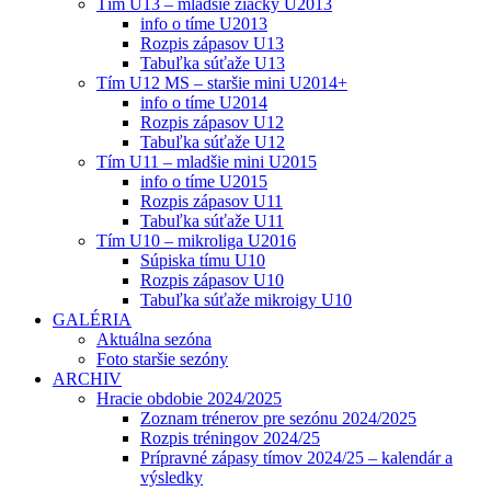
Tím U13 – mladšie žiačky U2013
info o tíme U2013
Rozpis zápasov U13
Tabuľka súťaže U13
Tím U12 MS – staršie mini U2014+
info o tíme U2014
Rozpis zápasov U12
Tabuľka súťaže U12
Tím U11 – mladšie mini U2015
info o tíme U2015
Rozpis zápasov U11
Tabuľka súťaže U11
Tím U10 – mikroliga U2016
Súpiska tímu U10
Rozpis zápasov U10
Tabuľka súťaže mikroigy U10
GALÉRIA
Aktuálna sezóna
Foto staršie sezóny
ARCHIV
Hracie obdobie 2024/2025
Zoznam trénerov pre sezónu 2024/2025
Rozpis tréningov 2024/25
Prípravné zápasy tímov 2024/25 – kalendár a
výsledky