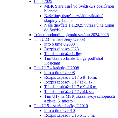
Lund 2025
MBK Stará Turá vo Švédsku s pozitívnou
bilanciou
Naše tímy úspešne zvládli základné
skupiny v Lunde
Naše dievčatá 1.1.2025 vyrážajú na turnaj
do Švédska
Tréneri hodnotili uplynulú sezónu 2024/2025
Tím U23 – mladé ženy U2003
info o tíme U2003
Rozpis zápasov U23
Tabuľka súťaže 1. ligy
Tím U23 vo finále 1. ligy podľahol
Košiciam
Tím U17 – kadetky U2008
info o tíme U2008
Rozpis zápasov U17 o 9-.16.m.
Rozpis zápasov U17 zákl. sk.
Tabuľka súťaže U17 o 9.-16.m.
Tabuľka súťaže U17 zákl. sk.
Tím U17 na MSR ukázal svoje schopnosti
a získal 5. miesto
Tím U15 – staršie žiačky U2010
info o tíme U2010
Rozpis zápasov U15 o 1.-8.m.