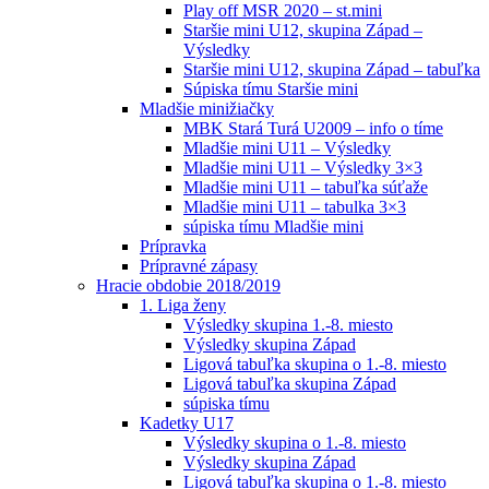
Play off MSR 2020 – st.mini
Staršie mini U12, skupina Západ –
Výsledky
Staršie mini U12, skupina Západ – tabuľka
Súpiska tímu Staršie mini
Mladšie minižiačky
MBK Stará Turá U2009 – info o tíme
Mladšie mini U11 – Výsledky
Mladšie mini U11 – Výsledky 3×3
Mladšie mini U11 – tabuľka súťaže
Mladšie mini U11 – tabulka 3×3
súpiska tímu Mladšie mini
Prípravka
Prípravné zápasy
Hracie obdobie 2018/2019
1. Liga ženy
Výsledky skupina 1.-8. miesto
Výsledky skupina Západ
Ligová tabuľka skupina o 1.-8. miesto
Ligová tabuľka skupina Západ
súpiska tímu
Kadetky U17
Výsledky skupina o 1.-8. miesto
Výsledky skupina Západ
Ligová tabuľka skupina o 1.-8. miesto