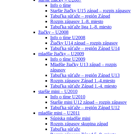
Info o tíme
Staršie žiačky U15 západ – rozpis zápasov
Tabuľka súťaže – región Západ
Rozpis zápasov 1.-8. miesto
Tabuľka súťaže liga 1.-8. miesto
žiačky – U2008
Info o tíme U2008
Žiačky U14 západ – rozpis zápasov
Tabuľka súťaže – región Západ U14
mladšie žiačky – U2009
Info o tíme U2009
Mladšie žiačky U13 západ – rozpis
zápasov
Tabuľka súťaže – región Západ U13
Rozpis zápasov Západ 1.-4.miesto
Tabuľka súťaže Západ 1.-4. miesto
staršie mini – U2010
Info o tíme U2010
Staršie mini U12 západ – rozpis zápasov
Tabuľka súťaže – región Západ U12
mladšie mini – U2011
Súpiska mladšie mini
Rozpis zápasov skupina západ
Tabuľka súťaže