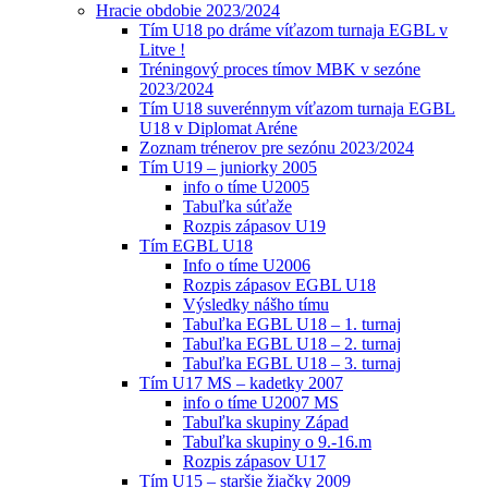
Hracie obdobie 2023/2024
Tím U18 po dráme víťazom turnaja EGBL v
Litve !
Tréningový proces tímov MBK v sezóne
2023/2024
Tím U18 suverénnym víťazom turnaja EGBL
U18 v Diplomat Aréne
Zoznam trénerov pre sezónu 2023/2024
Tím U19 – juniorky 2005
info o tíme U2005
Tabuľka súťaže
Rozpis zápasov U19
Tím EGBL U18
Info o tíme U2006
Rozpis zápasov EGBL U18
Výsledky nášho tímu
Tabuľka EGBL U18 – 1. turnaj
Tabuľka EGBL U18 – 2. turnaj
Tabuľka EGBL U18 – 3. turnaj
Tím U17 MS – kadetky 2007
info o tíme U2007 MS
Tabuľka skupiny Západ
Tabuľka skupiny o 9.-16.m
Rozpis zápasov U17
Tím U15 – staršie žiačky 2009