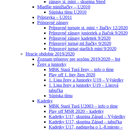
zápasy st. mini – skupina Stred
Mladšie minižiačky – U2010
Súpiska tímu U2010
Prípravka – U2011
Prípravné zápasy
Prípravné turnaje st. mini + žiačky 12/2020
Prípravné zápasy junioriek a žiačok 9/2020
Prípravné zápasy kadetiek 9/2020
Prípravný turnaj ml žiačky 9/2020
Prípravný turnaj starších mini 9/2020
Hracie obdobie 2019/2020
Zoznam trénerov pre sezónu 2019/2020 – list
Ženy a juniorky
MBK Stará Turá ženy – info o tíme
Play off 1. ligy žien 2020
1. Liga ženy a Juniorky U19 – Výsledky
1. Liga ženy a juniorky U19 – Ligová
tabuľka
Súpiska tímu
Kadetky
MBK Stará Turá U2003 – info o tíme
Play off MSR 2020 – kadetky
Kadetky U17, skupina Západ – Výsledky
Kadetky U17, skupina Západ – tabuľka
Kadetky U17, nadstavba o 1.-8.miesto –