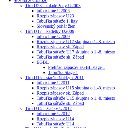
Sezóna 2025/2026
Tím U23 – mladé ženy U2003
info o tíme U2003
Rozpis zápasov U23
Tabuľka súťaže 1. ligy
Slovenský pohár žien
Tím U17 – kadetky U2009
info o tíme U2009
Rozpis zápasov U17 skupina o 1.-8. miesto
Rozpis zápasov sk. Západ
Tabuľka súťaže U17 skupina o 1.-8. miesto
Tabuľka súťaže sk. Západ
EGBL
Prehľad zápasov EGBL stage 1
Tabuľka Stage 1
Tím U15 – staršie žiačky U2011
info o tíme U2011
Rozpis zápasov U15 skupina o 1.-8. miesto
Rozpis zápasov sk. Západ
Tabuľka súťaže U15 skupina o 1.-8. miesto
Tabuľka súťaže sk. Západ
Tím U14 – žiačky U2012
info o tíme U2012
Rozpis zápasov U14
Tabuľka súťaže U14