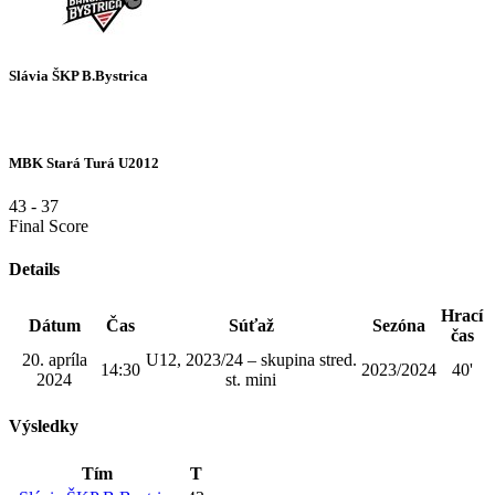
Slávia ŠKP B.Bystrica
MBK Stará Turá U2012
43
-
37
Final Score
Details
Hrací
Dátum
Čas
Súťaž
Sezóna
čas
20. apríla
U12, 2023/24 – skupina stred.
14:30
2023/2024
40'
2024
st. mini
Výsledky
Tím
T