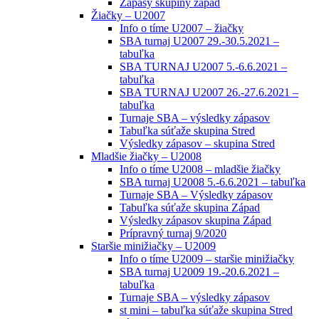
Zápasy skupiny západ
Žiačky – U2007
Info o tíme U2007 – žiačky
SBA turnaj U2007 29.-30.5.2021 –
tabuľka
SBA TURNAJ U2007 5.-6.6.2021 –
tabuľka
SBA TURNAJ U2007 26.-27.6.2021 –
tabuľka
Turnaje SBA – výsledky zápasov
Tabuľka súťaže skupina Stred
Výsledky zápasov – skupina Stred
Mladšie žiačky – U2008
Info o tíme U2008 – mladšie žiačky
SBA turnaj U2008 5.-6.6.2021 – tabuľka
Turnaje SBA – Výsledky zápasov
Tabuľka súťaže skupina Západ
Výsledky zápasov skupina Západ
Prípravný turnaj 9/2020
Staršie minižiačky – U2009
Info o tíme U2009 – staršie minižiačky
SBA turnaj U2009 19.-20.6.2021 –
tabuľka
Turnaje SBA – výsledky zápasov
st mini – tabuľka súťaže skupina Stred