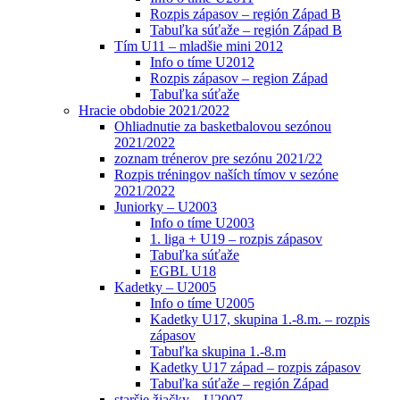
Rozpis zápasov – región Západ B
Tabuľka súťaže – región Západ B
Tím U11 – mladšie mini 2012
Info o tíme U2012
Rozpis zápasov – region Západ
Tabuľka súťaže
Hracie obdobie 2021/2022
Ohliadnutie za basketbalovou sezónou
2021/2022
zoznam trénerov pre sezónu 2021/22
Rozpis tréningov naších tímov v sezóne
2021/2022
Juniorky – U2003
Info o tíme U2003
1. liga + U19 – rozpis zápasov
Tabuľka súťaže
EGBL U18
Kadetky – U2005
Info o tíme U2005
Kadetky U17, skupina 1.-8.m. – rozpis
zápasov
Tabuľka skupina 1.-8.m
Kadetky U17 západ – rozpis zápasov
Tabuľka súťaže – región Západ
staršie žiačky – U2007