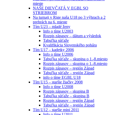
mieste
NAŠE DIEVČATÁ V EGBL SO
STRIEBROM
Na turnaji v Rige naša U18 po 3 výhrach a 2
prehrách na 6. mieste
Tím U23 – mladé ženy
Info o tíme U2003
Rozpis zápasov – dátum a výsledok
Tabuľka súťaže
Kvalifikácia Slovenského pohára
Tím U17 – kadetky 2006
Info o tíme U2006
Tabuľka súťaže – skupina o 1.-8.miesto
Rozpis zápasov – skupina o 1.-8.miesto
Rozpis zápasov – región Západ
Tabuľka súťaže – región Západ
info o tíme EGBL U18
Tím U15 – staršie žiačky 2008
Info o tíme U2008
Rozpis zápasov – skupina B
Tabuľka súťaže – skupina B
Rozpis zápasov – región Západ
Tabuľka súťaže – región Západ
Tím U12 – staršie mini 2011
Info o tíme U2011