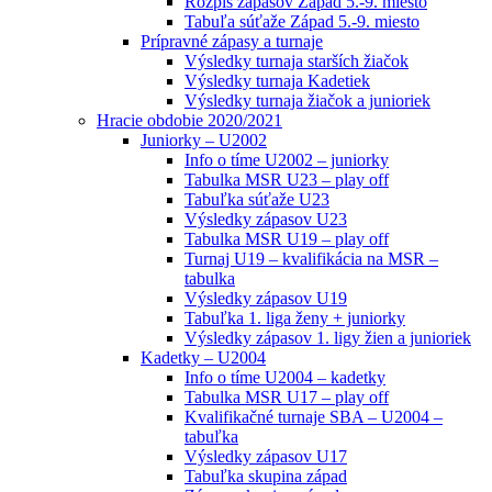
Rozpis zápasov Západ 5.-9. miesto
Tabuľa súťaže Západ 5.-9. miesto
Prípravné zápasy a turnaje
Výsledky turnaja starších žiačok
Výsledky turnaja Kadetiek
Výsledky turnaja žiačok a junioriek
Hracie obdobie 2020/2021
Juniorky – U2002
Info o tíme U2002 – juniorky
Tabulka MSR U23 – play off
Tabuľka súťaže U23
Výsledky zápasov U23
Tabulka MSR U19 – play off
Turnaj U19 – kvalifikácia na MSR –
tabulka
Výsledky zápasov U19
Tabuľka 1. liga ženy + juniorky
Výsledky zápasov 1. ligy žien a junioriek
Kadetky – U2004
Info o tíme U2004 – kadetky
Tabulka MSR U17 – play off
Kvalifikačné turnaje SBA – U2004 –
tabuľka
Výsledky zápasov U17
Tabuľka skupina západ