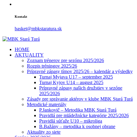
Kontakt
basket@mbkstaratura.sk
HOME
AKTUALITY
Zoznam trénerov pre sezónu 2025/2026
Rozpis tréningov 2025/26
Prípravné zápasy tímov 2025/26 – kalendár a výsledky
Turnaj Myjava U17 – september 2025
Turnaj Kyjov U14 – august 2025
Prípravné zápasy našich družstiev v sezóne
2025/2026
Zásady pre správanie aktérov v klube MBK Stará Turá
Metodické materiály
P.Jankovič – Metodika MBK Stará Turá
Pravidlá pre mládežnícke kategórie 2025/2026
Pravidlá súťaže U10 – mikroliga
B.Bažány – metodika k osobnej obrane
Aktuality zo siete