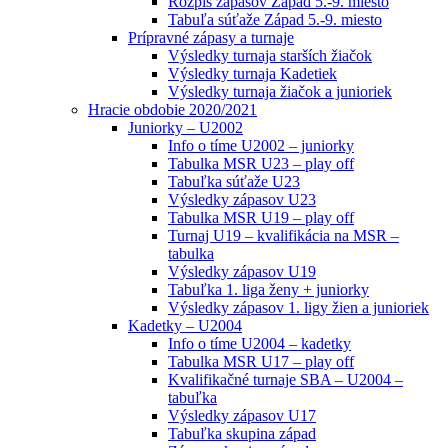
Rozpis zápasov Západ 5.-9. miesto
Tabuľa súťaže Západ 5.-9. miesto
Prípravné zápasy a turnaje
Výsledky turnaja starších žiačok
Výsledky turnaja Kadetiek
Výsledky turnaja žiačok a junioriek
Hracie obdobie 2020/2021
Juniorky – U2002
Info o tíme U2002 – juniorky
Tabulka MSR U23 – play off
Tabuľka súťaže U23
Výsledky zápasov U23
Tabulka MSR U19 – play off
Turnaj U19 – kvalifikácia na MSR –
tabulka
Výsledky zápasov U19
Tabuľka 1. liga ženy + juniorky
Výsledky zápasov 1. ligy žien a junioriek
Kadetky – U2004
Info o tíme U2004 – kadetky
Tabulka MSR U17 – play off
Kvalifikačné turnaje SBA – U2004 –
tabuľka
Výsledky zápasov U17
Tabuľka skupina západ