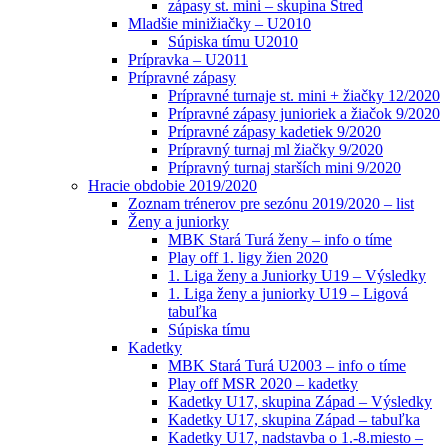
zápasy st. mini – skupina Stred
Mladšie minižiačky – U2010
Súpiska tímu U2010
Prípravka – U2011
Prípravné zápasy
Prípravné turnaje st. mini + žiačky 12/2020
Prípravné zápasy junioriek a žiačok 9/2020
Prípravné zápasy kadetiek 9/2020
Prípravný turnaj ml žiačky 9/2020
Prípravný turnaj starších mini 9/2020
Hracie obdobie 2019/2020
Zoznam trénerov pre sezónu 2019/2020 – list
Ženy a juniorky
MBK Stará Turá ženy – info o tíme
Play off 1. ligy žien 2020
1. Liga ženy a Juniorky U19 – Výsledky
1. Liga ženy a juniorky U19 – Ligová
tabuľka
Súpiska tímu
Kadetky
MBK Stará Turá U2003 – info o tíme
Play off MSR 2020 – kadetky
Kadetky U17, skupina Západ – Výsledky
Kadetky U17, skupina Západ – tabuľka
Kadetky U17, nadstavba o 1.-8.miesto –