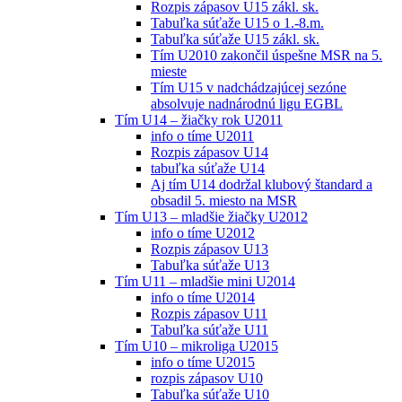
Rozpis zápasov U15 zákl. sk.
Tabuľka súťaže U15 o 1.-8.m.
Tabuľka súťaže U15 zákl. sk.
Tím U2010 zakončil úspešne MSR na 5.
mieste
Tím U15 v nadchádzajúcej sezóne
absolvuje nadnárodnú ligu EGBL
Tím U14 – žiačky rok U2011
info o tíme U2011
Rozpis zápasov U14
tabuľka súťaže U14
Aj tím U14 dodržal klubový štandard a
obsadil 5. miesto na MSR
Tím U13 – mladšie žiačky U2012
info o tíme U2012
Rozpis zápasov U13
Tabuľka súťaže U13
Tím U11 – mladšie mini U2014
info o tíme U2014
Rozpis zápasov U11
Tabuľka súťaže U11
Tím U10 – mikroliga U2015
info o tíme U2015
rozpis zápasov U10
Tabuľka súťaže U10