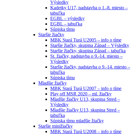
Výsledky
Kadetky U17, nadstavba o 1.-8. miesto –
tabuľka
EGBL – výsledky
EGBL – tabuľka
Súpiska tímu
Staršie žiačky
MBK Stará Turá U2005 – info o tíme
Staršie žiačky, skupina Západ – Výsledky
Staršie žiačky, skupina Západ – tabuľka
St. žiačky, nadstavba o 9.-14. miesto –
Výsledky
Staršie žiačky, nadstavba o 9.-14. miesto –
tabuľka
Súpiska tímu
Mladšie žiačky
MBK Stará Turá U2007 – info o tíme
Play off MSR 2020 – ml. žiačky
Mladšie žiačky U13, skupina Stred –
Výsledky
Mladšie žiačky U13, skupina Stred –
tabuľka
Súpiska tímu mladšie žiačky
Staršie minižiačky
MBK Stará Turá U2008 – info o tíme