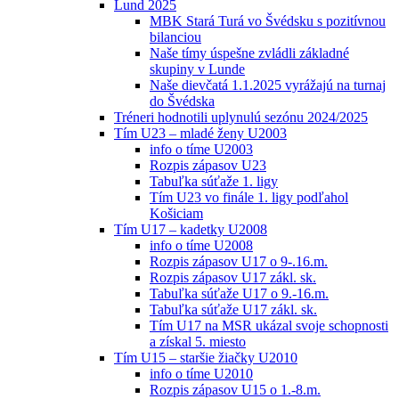
Lund 2025
MBK Stará Turá vo Švédsku s pozitívnou
bilanciou
Naše tímy úspešne zvládli základné
skupiny v Lunde
Naše dievčatá 1.1.2025 vyrážajú na turnaj
do Švédska
Tréneri hodnotili uplynulú sezónu 2024/2025
Tím U23 – mladé ženy U2003
info o tíme U2003
Rozpis zápasov U23
Tabuľka súťaže 1. ligy
Tím U23 vo finále 1. ligy podľahol
Košiciam
Tím U17 – kadetky U2008
info o tíme U2008
Rozpis zápasov U17 o 9-.16.m.
Rozpis zápasov U17 zákl. sk.
Tabuľka súťaže U17 o 9.-16.m.
Tabuľka súťaže U17 zákl. sk.
Tím U17 na MSR ukázal svoje schopnosti
a získal 5. miesto
Tím U15 – staršie žiačky U2010
info o tíme U2010
Rozpis zápasov U15 o 1.-8.m.