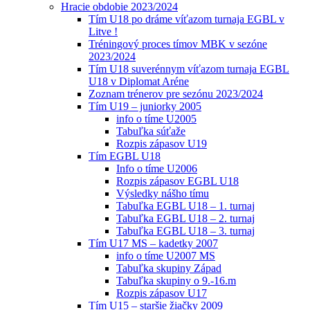
Hracie obdobie 2023/2024
Tím U18 po dráme víťazom turnaja EGBL v
Litve !
Tréningový proces tímov MBK v sezóne
2023/2024
Tím U18 suverénnym víťazom turnaja EGBL
U18 v Diplomat Aréne
Zoznam trénerov pre sezónu 2023/2024
Tím U19 – juniorky 2005
info o tíme U2005
Tabuľka súťaže
Rozpis zápasov U19
Tím EGBL U18
Info o tíme U2006
Rozpis zápasov EGBL U18
Výsledky nášho tímu
Tabuľka EGBL U18 – 1. turnaj
Tabuľka EGBL U18 – 2. turnaj
Tabuľka EGBL U18 – 3. turnaj
Tím U17 MS – kadetky 2007
info o tíme U2007 MS
Tabuľka skupiny Západ
Tabuľka skupiny o 9.-16.m
Rozpis zápasov U17
Tím U15 – staršie žiačky 2009