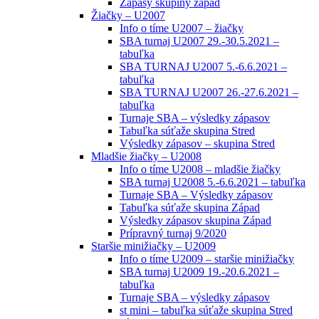
Zápasy skupiny západ
Žiačky – U2007
Info o tíme U2007 – žiačky
SBA turnaj U2007 29.-30.5.2021 –
tabuľka
SBA TURNAJ U2007 5.-6.6.2021 –
tabuľka
SBA TURNAJ U2007 26.-27.6.2021 –
tabuľka
Turnaje SBA – výsledky zápasov
Tabuľka súťaže skupina Stred
Výsledky zápasov – skupina Stred
Mladšie žiačky – U2008
Info o tíme U2008 – mladšie žiačky
SBA turnaj U2008 5.-6.6.2021 – tabuľka
Turnaje SBA – Výsledky zápasov
Tabuľka súťaže skupina Západ
Výsledky zápasov skupina Západ
Prípravný turnaj 9/2020
Staršie minižiačky – U2009
Info o tíme U2009 – staršie minižiačky
SBA turnaj U2009 19.-20.6.2021 –
tabuľka
Turnaje SBA – výsledky zápasov
st mini – tabuľka súťaže skupina Stred