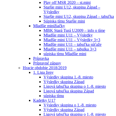
Play off MSR 2020 – st.mini
Staršie mini U12, skupina Západ –
Výsledky
Staršie mini U12, skupina Západ – tabuľka
Súpiska tímu Staršie mini
Mladšie minižiačky
MBK Stará Turá U2009 – info o tíme
Mladšie mini U11 – Výsledky
Mladšie mini U11 – Výsledky 3×3
Mladšie mini U11 – tabuľka súťaže
Mladšie mini U11 – tabulka 3×3
súpiska tímu Mladšie mini
Prípravka
Prípravné zápasy
Hracie obdobie 2018/2019
1. Liga ženy
Výsledky skupina 1.-8. miesto
Výsledky skupina Západ
Ligová tabuľka skupina o 1.-8. miesto
Ligová tabuľka skupina Západ
súpiska tímu
Kadetky U17
Výsledky skupina o 1.-8. miesto
Výsledky skupina Západ
Ligová tabuľka skupina o 1.-8. miesto