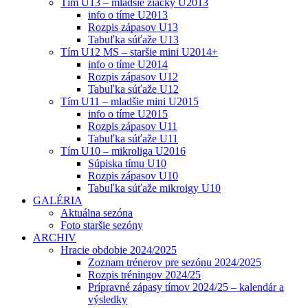
Tím U13 – mladšie žiačky U2013
info o tíme U2013
Rozpis zápasov U13
Tabuľka súťaže U13
Tím U12 MS – staršie mini U2014+
info o tíme U2014
Rozpis zápasov U12
Tabuľka súťaže U12
Tím U11 – mladšie mini U2015
info o tíme U2015
Rozpis zápasov U11
Tabuľka súťaže U11
Tím U10 – mikroliga U2016
Súpiska tímu U10
Rozpis zápasov U10
Tabuľka súťaže mikroigy U10
GALÉRIA
Aktuálna sezóna
Foto staršie sezóny
ARCHIV
Hracie obdobie 2024/2025
Zoznam trénerov pre sezónu 2024/2025
Rozpis tréningov 2024/25
Prípravné zápasy tímov 2024/25 – kalendár a
výsledky