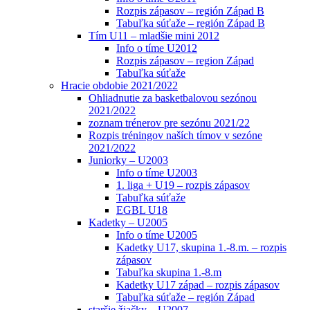
Rozpis zápasov – región Západ B
Tabuľka súťaže – región Západ B
Tím U11 – mladšie mini 2012
Info o tíme U2012
Rozpis zápasov – region Západ
Tabuľka súťaže
Hracie obdobie 2021/2022
Ohliadnutie za basketbalovou sezónou
2021/2022
zoznam trénerov pre sezónu 2021/22
Rozpis tréningov naších tímov v sezóne
2021/2022
Juniorky – U2003
Info o tíme U2003
1. liga + U19 – rozpis zápasov
Tabuľka súťaže
EGBL U18
Kadetky – U2005
Info o tíme U2005
Kadetky U17, skupina 1.-8.m. – rozpis
zápasov
Tabuľka skupina 1.-8.m
Kadetky U17 západ – rozpis zápasov
Tabuľka súťaže – región Západ
staršie žiačky – U2007