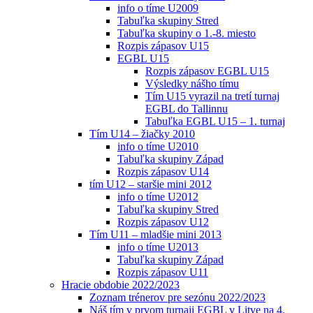
info o tíme U2009
Tabuľka skupiny Stred
Tabuľka skupiny o 1.-8. miesto
Rozpis zápasov U15
EGBL U15
Rozpis zápasov EGBL U15
Výsledky nášho tímu
Tím U15 vyrazil na tretí turnaj
EGBL do Tallinnu
Tabuľka EGBL U15 – 1. turnaj
Tím U14 – žiačky 2010
info o tíme U2010
Tabuľka skupiny Západ
Rozpis zápasov U14
tím U12 – staršie mini 2012
info o tíme U2012
Tabuľka skupiny Stred
Rozpis zápasov U12
Tím U11 – mladšie mini 2013
info o tíme U2013
Tabuľka skupiny Západ
Rozpis zápasov U11
Hracie obdobie 2022/2023
Zoznam trénerov pre sezónu 2022/2023
Náš tím v prvom turnaji EGBL v Litve na 4.