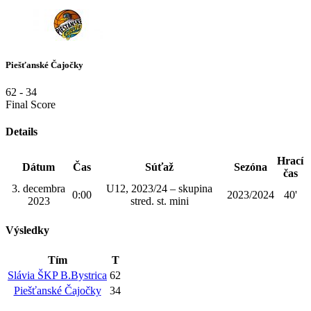
Piešťanské Čajočky
62
-
34
Final Score
Details
Hrací
Dátum
Čas
Súťaž
Sezóna
čas
3. decembra
U12, 2023/24 – skupina
0:00
2023/2024
40'
2023
stred. st. mini
Výsledky
Tím
T
Slávia ŠKP B.Bystrica
62
Piešťanské Čajočky
34