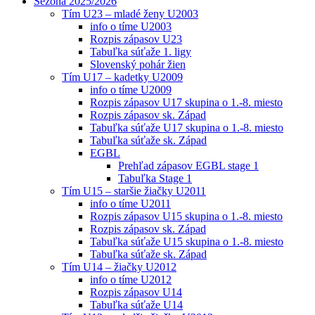
Sezóna 2025/2026
Tím U23 – mladé ženy U2003
info o tíme U2003
Rozpis zápasov U23
Tabuľka súťaže 1. ligy
Slovenský pohár žien
Tím U17 – kadetky U2009
info o tíme U2009
Rozpis zápasov U17 skupina o 1.-8. miesto
Rozpis zápasov sk. Západ
Tabuľka súťaže U17 skupina o 1.-8. miesto
Tabuľka súťaže sk. Západ
EGBL
Prehľad zápasov EGBL stage 1
Tabuľka Stage 1
Tím U15 – staršie žiačky U2011
info o tíme U2011
Rozpis zápasov U15 skupina o 1.-8. miesto
Rozpis zápasov sk. Západ
Tabuľka súťaže U15 skupina o 1.-8. miesto
Tabuľka súťaže sk. Západ
Tím U14 – žiačky U2012
info o tíme U2012
Rozpis zápasov U14
Tabuľka súťaže U14