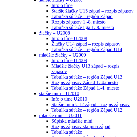
Info o tíme
Staršie žiačky U15 západ – rozpis zápasov
Tabuľka súťaže – región Západ
Rozpis zápasov 1.-8. miesto
Tabuľka súťaže liga 1.-8. miesto
žiačky – U2008
Info o tíme U2008
Žiačky U14 západ – rozpis zápasov
Tabuľka súťaže – región Západ U14
mladšie žiačky – U2009
Info o tíme U2009
Mladšie žiačky U13 západ – rozpis
zápasov
Tabuľka súťaže – región Západ U13
Rozpis zápasov Západ 1.-4.miesto
Tabuľka súťaže Západ 1.-4. miesto
staršie mini – U2010
Info o tíme U2010
Staršie mini U12 západ – rozpis zápasov
Tabuľka súťaže – región Západ U12
mladšie mini – U2011
Súpiska mladšie mini
Rozpis zápasov skupina západ
Tabuľka súťaže