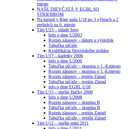
mieste
NAŠE DIEVČATÁ V EGBL SO
STRIEBROM
Na turnaji v Rige naša U18 po 3 výhrach a 2
prehrách na 6. mieste
Tím U23 – mladé ženy
Info o tíme U2003
Rozpis zápasov – dátum a výsledok
Tabuľka súťaže
Kvalifikácia Slovenského pohára
Tím U17 – kadetky 2006
Info o tíme U2006
Tabuľka súťaže – skupina o 1.-8.miesto
Rozpis zápasov – skupina o 1.-8.miesto
Rozpis zápasov – región Západ
Tabuľka súťaže – región Západ
info o tíme EGBL U18
Tím U15 – staršie žiačky 2008
Info o tíme U2008
Rozpis zápasov – skupina B
Tabuľka súťaže – skupina B
Rozpis zápasov – región Západ
Tabuľka súťaže – región Západ
Tím U12 – staršie mini 2011
Info o tíme U2011