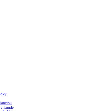
edky
lanciou
y v Lunde