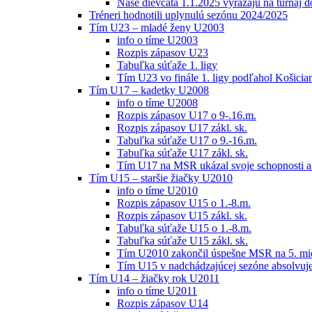
Naše dievčatá 1.1.2025 vyrážajú na turnaj 
Tréneri hodnotili uplynulú sezónu 2024/2025
Tím U23 – mladé ženy U2003
info o tíme U2003
Rozpis zápasov U23
Tabuľka súťaže 1. ligy
Tím U23 vo finále 1. ligy podľahol Košici
Tím U17 – kadetky U2008
info o tíme U2008
Rozpis zápasov U17 o 9-.16.m.
Rozpis zápasov U17 zákl. sk.
Tabuľka súťaže U17 o 9.-16.m.
Tabuľka súťaže U17 zákl. sk.
Tím U17 na MSR ukázal svoje schopnosti a z
Tím U15 – staršie žiačky U2010
info o tíme U2010
Rozpis zápasov U15 o 1.-8.m.
Rozpis zápasov U15 zákl. sk.
Tabuľka súťaže U15 o 1.-8.m.
Tabuľka súťaže U15 zákl. sk.
Tím U2010 zakončil úspešne MSR na 5. mi
Tím U15 v nadchádzajúcej sezóne absolvu
Tím U14 – žiačky rok U2011
info o tíme U2011
Rozpis zápasov U14