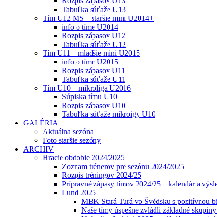
Rozpis zápasov U13
Tabuľka súťaže U13
Tím U12 MS – staršie mini U2014+
info o tíme U2014
Rozpis zápasov U12
Tabuľka súťaže U12
Tím U11 – mladšie mini U2015
info o tíme U2015
Rozpis zápasov U11
Tabuľka súťaže U11
Tím U10 – mikroliga U2016
Súpiska tímu U10
Rozpis zápasov U10
Tabuľka súťaže mikroigy U10
GALÉRIA
Aktuálna sezóna
Foto staršie sezóny
ARCHIV
Hracie obdobie 2024/2025
Zoznam trénerov pre sezónu 2024/2025
Rozpis tréningov 2024/25
Prípravné zápasy tímov 2024/25 – kalendár a výsl
Lund 2025
MBK Stará Turá vo Švédsku s pozitívnou bi
Naše tímy úspešne zvládli základné skupin