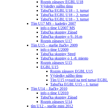
Rozpis zápasov EGBL U18
Výsledky nášho tímu
Tabuľka EGBL U18 – 1. turnaj
Tabuľka EGBL U18 – 2. turnaj
Tabuľka EGBL U18 – 3. turnaj
Tím U17 MS – kadetky 2007
info o tíme U2007 MS
Tabuľka skupiny Západ
Tabuľka skupiny o 9.-16.m
Rozpis zápasov U17
Tím U15 – staršie žiačky 2009
info o tíme U2009
Tabuľka skupiny Stred
Tabuľka skupiny o 1.-8. miesto
Rozpis zápasov U15
EGBL U15
Rozpis zápasov EGBL U15
Výsledky nášho tímu
Tím U15 vyrazil na tretí turnaj EGBL
Tabuľka EGBL U15 – 1. turnaj
Tím U14 – žiačky 2010
info o tíme U2010
Tabuľka skupiny Západ
Rozpis zápasov U14
tím U12 – staršie mini 2012