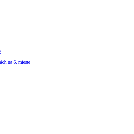
e
ách na 6. mieste