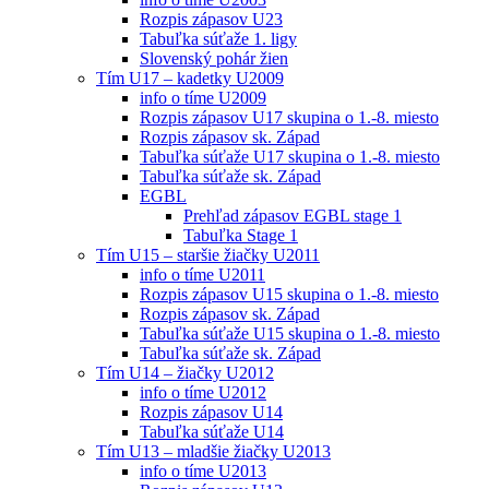
Rozpis zápasov U23
Tabuľka súťaže 1. ligy
Slovenský pohár žien
Tím U17 – kadetky U2009
info o tíme U2009
Rozpis zápasov U17 skupina o 1.-8. miesto
Rozpis zápasov sk. Západ
Tabuľka súťaže U17 skupina o 1.-8. miesto
Tabuľka súťaže sk. Západ
EGBL
Prehľad zápasov EGBL stage 1
Tabuľka Stage 1
Tím U15 – staršie žiačky U2011
info o tíme U2011
Rozpis zápasov U15 skupina o 1.-8. miesto
Rozpis zápasov sk. Západ
Tabuľka súťaže U15 skupina o 1.-8. miesto
Tabuľka súťaže sk. Západ
Tím U14 – žiačky U2012
info o tíme U2012
Rozpis zápasov U14
Tabuľka súťaže U14
Tím U13 – mladšie žiačky U2013
info o tíme U2013