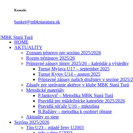
Kontakt
basket@mbkstaratura.sk
HOME
AKTUALITY
Zoznam trénerov pre sezónu 2025/2026
Rozpis tréningov 2025/26
Prípravné zápasy tímov 2025/26 – kalendár a výsledky
Turnaj Myjava U17 – september 2025
Turnaj Kyjov U14 – august 2025
Prípravné zápasy našich družstiev v sezóne 2025/
Zásady pre správanie aktérov v klube MBK Stará Turá
Metodické materiály
P.Jankovič – Metodika MBK Stará Turá
Pravidlá pre mládežnícke kategórie 2025/2026
Pravidlá súťaže U10 – mikroliga
B.Bažány – metodika k osobnej obrane
Aktuality zo siete
Sezóna 2025/2026
Tím U23 – mladé ženy U2003
info o tíme U2003