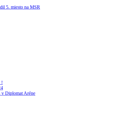
adil 5. miesto na MSR
 !
24
 v Diplomat Aréne