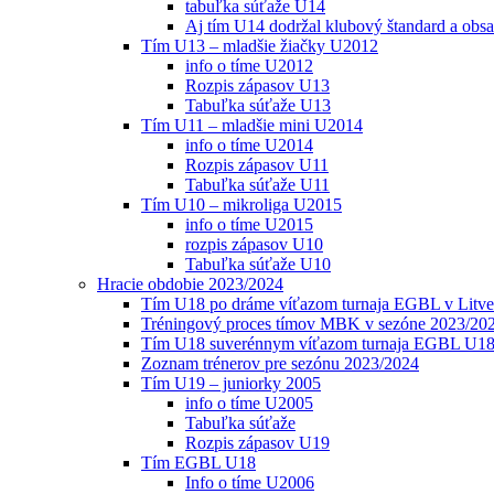
tabuľka súťaže U14
Aj tím U14 dodržal klubový štandard a obs
Tím U13 – mladšie žiačky U2012
info o tíme U2012
Rozpis zápasov U13
Tabuľka súťaže U13
Tím U11 – mladšie mini U2014
info o tíme U2014
Rozpis zápasov U11
Tabuľka súťaže U11
Tím U10 – mikroliga U2015
info o tíme U2015
rozpis zápasov U10
Tabuľka súťaže U10
Hracie obdobie 2023/2024
Tím U18 po dráme víťazom turnaja EGBL v Litve
Tréningový proces tímov MBK v sezóne 2023/20
Tím U18 suverénnym víťazom turnaja EGBL U18
Zoznam trénerov pre sezónu 2023/2024
Tím U19 – juniorky 2005
info o tíme U2005
Tabuľka súťaže
Rozpis zápasov U19
Tím EGBL U18
Info o tíme U2006