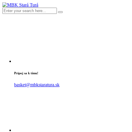
Pripoj sa k tímu!
basket@mbkstaratura.sk