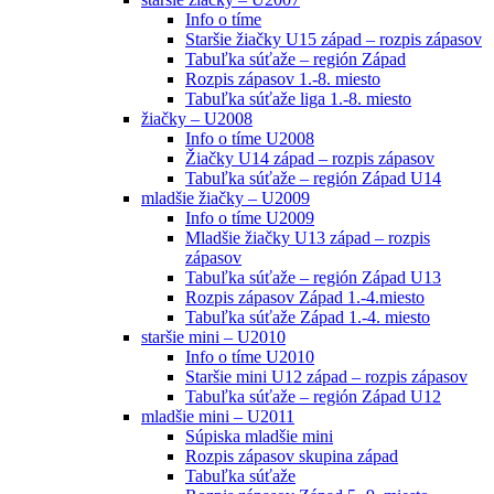
Info o tíme
Staršie žiačky U15 západ – rozpis zápasov
Tabuľka súťaže – región Západ
Rozpis zápasov 1.-8. miesto
Tabuľka súťaže liga 1.-8. miesto
žiačky – U2008
Info o tíme U2008
Žiačky U14 západ – rozpis zápasov
Tabuľka súťaže – región Západ U14
mladšie žiačky – U2009
Info o tíme U2009
Mladšie žiačky U13 západ – rozpis
zápasov
Tabuľka súťaže – región Západ U13
Rozpis zápasov Západ 1.-4.miesto
Tabuľka súťaže Západ 1.-4. miesto
staršie mini – U2010
Info o tíme U2010
Staršie mini U12 západ – rozpis zápasov
Tabuľka súťaže – región Západ U12
mladšie mini – U2011
Súpiska mladšie mini
Rozpis zápasov skupina západ
Tabuľka súťaže