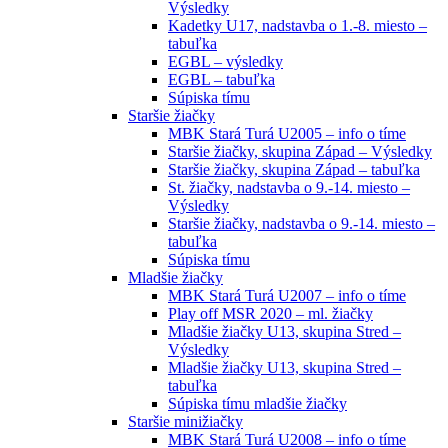
Výsledky
Kadetky U17, nadstavba o 1.-8. miesto –
tabuľka
EGBL – výsledky
EGBL – tabuľka
Súpiska tímu
Staršie žiačky
MBK Stará Turá U2005 – info o tíme
Staršie žiačky, skupina Západ – Výsledky
Staršie žiačky, skupina Západ – tabuľka
St. žiačky, nadstavba o 9.-14. miesto –
Výsledky
Staršie žiačky, nadstavba o 9.-14. miesto –
tabuľka
Súpiska tímu
Mladšie žiačky
MBK Stará Turá U2007 – info o tíme
Play off MSR 2020 – ml. žiačky
Mladšie žiačky U13, skupina Stred –
Výsledky
Mladšie žiačky U13, skupina Stred –
tabuľka
Súpiska tímu mladšie žiačky
Staršie minižiačky
MBK Stará Turá U2008 – info o tíme