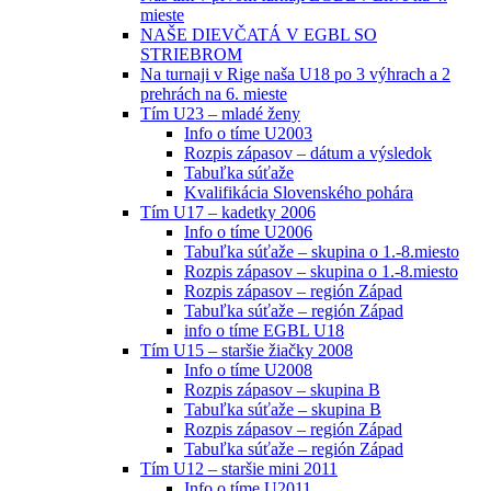
mieste
NAŠE DIEVČATÁ V EGBL SO
STRIEBROM
Na turnaji v Rige naša U18 po 3 výhrach a 2
prehrách na 6. mieste
Tím U23 – mladé ženy
Info o tíme U2003
Rozpis zápasov – dátum a výsledok
Tabuľka súťaže
Kvalifikácia Slovenského pohára
Tím U17 – kadetky 2006
Info o tíme U2006
Tabuľka súťaže – skupina o 1.-8.miesto
Rozpis zápasov – skupina o 1.-8.miesto
Rozpis zápasov – región Západ
Tabuľka súťaže – región Západ
info o tíme EGBL U18
Tím U15 – staršie žiačky 2008
Info o tíme U2008
Rozpis zápasov – skupina B
Tabuľka súťaže – skupina B
Rozpis zápasov – región Západ
Tabuľka súťaže – región Západ
Tím U12 – staršie mini 2011
Info o tíme U2011