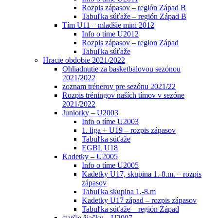
Rozpis zápasov – región Západ B
Tabuľka súťaže – región Západ B
Tím U11 – mladšie mini 2012
Info o tíme U2012
Rozpis zápasov – region Západ
Tabuľka súťaže
Hracie obdobie 2021/2022
Ohliadnutie za basketbalovou sezónou
2021/2022
zoznam trénerov pre sezónu 2021/22
Rozpis tréningov naších tímov v sezóne
2021/2022
Juniorky – U2003
Info o tíme U2003
1. liga + U19 – rozpis zápasov
Tabuľka súťaže
EGBL U18
Kadetky – U2005
Info o tíme U2005
Kadetky U17, skupina 1.-8.m. – rozpis
zápasov
Tabuľka skupina 1.-8.m
Kadetky U17 západ – rozpis zápasov
Tabuľka súťaže – región Západ
staršie žiačky – U2007