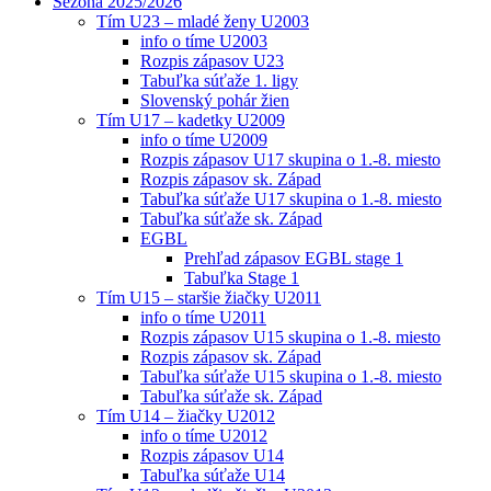
Sezóna 2025/2026
Tím U23 – mladé ženy U2003
info o tíme U2003
Rozpis zápasov U23
Tabuľka súťaže 1. ligy
Slovenský pohár žien
Tím U17 – kadetky U2009
info o tíme U2009
Rozpis zápasov U17 skupina o 1.-8. miesto
Rozpis zápasov sk. Západ
Tabuľka súťaže U17 skupina o 1.-8. miesto
Tabuľka súťaže sk. Západ
EGBL
Prehľad zápasov EGBL stage 1
Tabuľka Stage 1
Tím U15 – staršie žiačky U2011
info o tíme U2011
Rozpis zápasov U15 skupina o 1.-8. miesto
Rozpis zápasov sk. Západ
Tabuľka súťaže U15 skupina o 1.-8. miesto
Tabuľka súťaže sk. Západ
Tím U14 – žiačky U2012
info o tíme U2012
Rozpis zápasov U14
Tabuľka súťaže U14