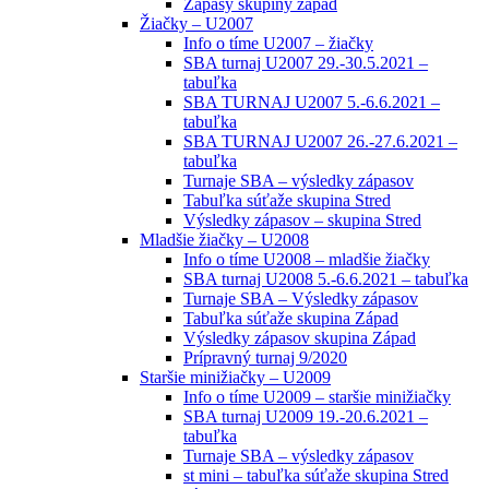
Zápasy skupiny západ
Žiačky – U2007
Info o tíme U2007 – žiačky
SBA turnaj U2007 29.-30.5.2021 –
tabuľka
SBA TURNAJ U2007 5.-6.6.2021 –
tabuľka
SBA TURNAJ U2007 26.-27.6.2021 –
tabuľka
Turnaje SBA – výsledky zápasov
Tabuľka súťaže skupina Stred
Výsledky zápasov – skupina Stred
Mladšie žiačky – U2008
Info o tíme U2008 – mladšie žiačky
SBA turnaj U2008 5.-6.6.2021 – tabuľka
Turnaje SBA – Výsledky zápasov
Tabuľka súťaže skupina Západ
Výsledky zápasov skupina Západ
Prípravný turnaj 9/2020
Staršie minižiačky – U2009
Info o tíme U2009 – staršie minižiačky
SBA turnaj U2009 19.-20.6.2021 –
tabuľka
Turnaje SBA – výsledky zápasov
st mini – tabuľka súťaže skupina Stred