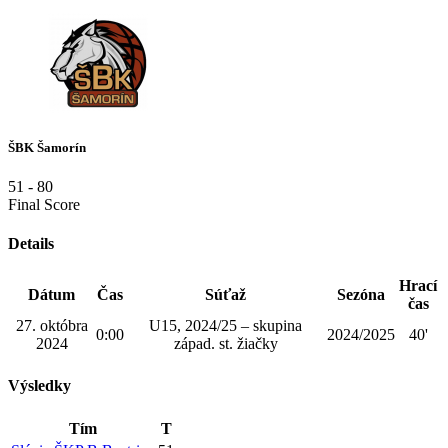
ŠBK Šamorín
51
-
80
Final Score
Details
Hrací
Dátum
Čas
Súťaž
Sezóna
čas
27. októbra
U15, 2024/25 – skupina
0:00
2024/2025
40'
2024
západ. st. žiačky
Výsledky
Tím
T