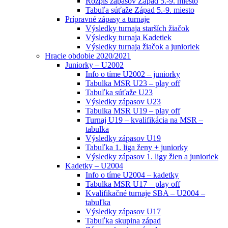
Rozpis zápasov Západ 5.-9. miesto
Tabuľa súťaže Západ 5.-9. miesto
Prípravné zápasy a turnaje
Výsledky turnaja starších žiačok
Výsledky turnaja Kadetiek
Výsledky turnaja žiačok a junioriek
Hracie obdobie 2020/2021
Juniorky – U2002
Info o tíme U2002 – juniorky
Tabulka MSR U23 – play off
Tabuľka súťaže U23
Výsledky zápasov U23
Tabulka MSR U19 – play off
Turnaj U19 – kvalifikácia na MSR –
tabulka
Výsledky zápasov U19
Tabuľka 1. liga ženy + juniorky
Výsledky zápasov 1. ligy žien a junioriek
Kadetky – U2004
Info o tíme U2004 – kadetky
Tabulka MSR U17 – play off
Kvalifikačné turnaje SBA – U2004 –
tabuľka
Výsledky zápasov U17
Tabuľka skupina západ