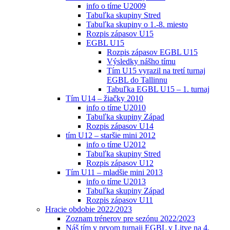
info o tíme U2009
Tabuľka skupiny Stred
Tabuľka skupiny o 1.-8. miesto
Rozpis zápasov U15
EGBL U15
Rozpis zápasov EGBL U15
Výsledky nášho tímu
Tím U15 vyrazil na tretí turnaj
EGBL do Tallinnu
Tabuľka EGBL U15 – 1. turnaj
Tím U14 – žiačky 2010
info o tíme U2010
Tabuľka skupiny Západ
Rozpis zápasov U14
tím U12 – staršie mini 2012
info o tíme U2012
Tabuľka skupiny Stred
Rozpis zápasov U12
Tím U11 – mladšie mini 2013
info o tíme U2013
Tabuľka skupiny Západ
Rozpis zápasov U11
Hracie obdobie 2022/2023
Zoznam trénerov pre sezónu 2022/2023
Náš tím v prvom turnaji EGBL v Litve na 4.