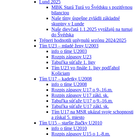
Lund 2025
MBK Stará Turá vo Švédsku s pozitívnou
bilanciou
Naše tímy úspešne zvládli základné
skupiny v Lunde
Naše dievčatá 1.1.2025 vyrážajú na turnaj
do Švédska
Tréneri hodnotili uplynulú sezónu 2024/2025
Tím U23 – mladé ženy U2003
info o tíme U2003
Rozpis zápasov U23
Tabuľka súťaže 1. ligy
Tím U23 vo finále 1. ligy podľahol
Košiciam
Tím U17 – kadetky U2008
info o tíme U2008
Rozpis zápasov U17 o 9-.16.m.
Rozpis zápasov U17 zákl. sk.
Tabuľka súťaže U17 o 9.-16.m.
Tabuľka súťaže U17 zákl. sk.
Tím U17 na MSR ukázal svoje schopnosti
a získal 5. miesto
Tím U15 – staršie žiačky U2010
info o tíme U2010
Rozpis zápasov U15 o 1.-8.m.