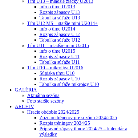
Tím U13 – mladšie žiačky U2013
info o tíme U2013
Rozpis zápasov U13
Tabuľka súťaže U13
Tím U12 MS – staršie mini U2014+
info o tíme U2014
Rozpis zápasov U12
Tabuľka súťaže U12
Tím U11 – mladšie mini U2015
info o tíme U2015
Rozpis zápasov U11
Tabuľka súťaže U11
Tím U10 – mikroliga U2016
Súpiska tímu U10
Rozpis zápasov U10
Tabuľka súťaže mikroigy U10
GALÉRIA
Aktuálna sezóna
Foto staršie sezóny
ARCHIV
Hracie obdobie 2024/2025
Zoznam trénerov pre sezónu 2024/2025
Rozpis tréningov 2024/25
Prípravné zápasy tímov 2024/25 – kalendár a
výsledky