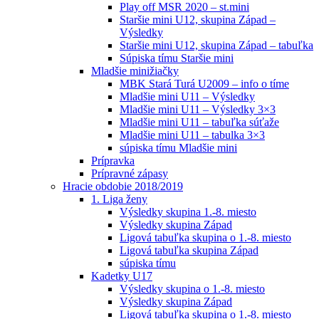
Play off MSR 2020 – st.mini
Staršie mini U12, skupina Západ –
Výsledky
Staršie mini U12, skupina Západ – tabuľka
Súpiska tímu Staršie mini
Mladšie minižiačky
MBK Stará Turá U2009 – info o tíme
Mladšie mini U11 – Výsledky
Mladšie mini U11 – Výsledky 3×3
Mladšie mini U11 – tabuľka súťaže
Mladšie mini U11 – tabulka 3×3
súpiska tímu Mladšie mini
Prípravka
Prípravné zápasy
Hracie obdobie 2018/2019
1. Liga ženy
Výsledky skupina 1.-8. miesto
Výsledky skupina Západ
Ligová tabuľka skupina o 1.-8. miesto
Ligová tabuľka skupina Západ
súpiska tímu
Kadetky U17
Výsledky skupina o 1.-8. miesto
Výsledky skupina Západ
Ligová tabuľka skupina o 1.-8. miesto