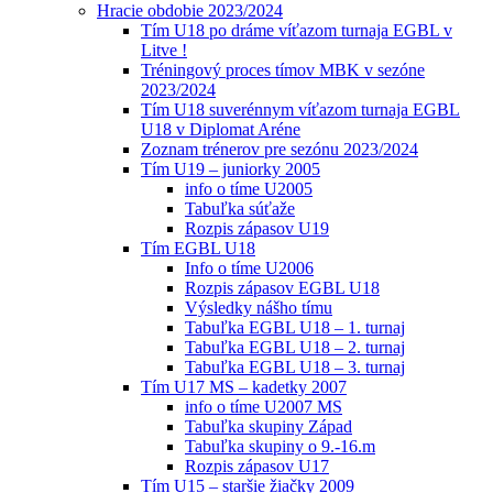
Hracie obdobie 2023/2024
Tím U18 po dráme víťazom turnaja EGBL v
Litve !
Tréningový proces tímov MBK v sezóne
2023/2024
Tím U18 suverénnym víťazom turnaja EGBL
U18 v Diplomat Aréne
Zoznam trénerov pre sezónu 2023/2024
Tím U19 – juniorky 2005
info o tíme U2005
Tabuľka súťaže
Rozpis zápasov U19
Tím EGBL U18
Info o tíme U2006
Rozpis zápasov EGBL U18
Výsledky nášho tímu
Tabuľka EGBL U18 – 1. turnaj
Tabuľka EGBL U18 – 2. turnaj
Tabuľka EGBL U18 – 3. turnaj
Tím U17 MS – kadetky 2007
info o tíme U2007 MS
Tabuľka skupiny Západ
Tabuľka skupiny o 9.-16.m
Rozpis zápasov U17
Tím U15 – staršie žiačky 2009