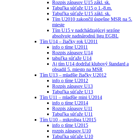
Rozpis zápasov U15 zákl. sk.
Tabuľka súťaže U15 o 1.-8.m.
Tabuľka súťaže U15 zákl. sk.
Tím U2010 zakončil úspešne MSR na 5.
mieste
Tím U15 v nadchádzajúcej sezóne
absolvuje nadnárodnú ligu EGBL
Tím U14 – žiačky rok U2011
info o tíme U2011
Rozpis zápasov U14
tabuľka súťaže U14
Aj tím U14 dodržal klubový štandard a
obsadil 5. miesto na MSR
Tím U13 – mladšie žiačky U2012
info o tíme U2012
Rozpis zápasov U13
Tabuľka súťaže U13
Tím U11 – mladšie mini U2014
info o tíme U2014
Rozpis zápasov U11
Tabuľka súťaže U11
Tím U10 – mikroliga U2015
info o tíme U2015
rozpis zápasov U10
Tabuľka súťaže U10