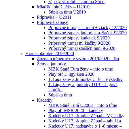
zápasy st. mini – skupina Stred
Mladšie minižiačky – U2010
Súpiska tímu U2010
Prípravka – U2011
Prípravné zápasy
Prípravné turnaje st. mini + žiačky 12/2020
Prípravné zápasy junioriek a žiačok 9/2020
Prípravné zápasy kadetiek 9/2020
Prípravný turnaj ml žiačky 9/2020
Prípravný turnaj starších mini 9/2020
Hracie obdobie 2019/2020
Zoznam trénerov pre sezónu 2019/2020 – list
Ženy a juniorky
MBK Stará Turá ženy – info o tíme
Play off 1. ligy žien 2020
1. Liga ženy a Juniorky U19 – Výsledky
1. Liga ženy a juniorky U19 – Ligová
tabuľka
Súpiska tímu
Kadetky
MBK Stará Turá U2003 – info o tíme
Play off MSR 2020 – kadetky
Kadetky U17, skupina Západ – Výsledky
Kadetky U17, skupina Západ – tabuľka
Kadetky U17, nadstavba o 1.-8.miesto –