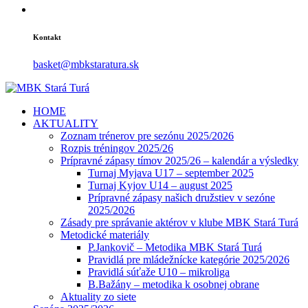
Kontakt
basket@mbkstaratura.sk
HOME
AKTUALITY
Zoznam trénerov pre sezónu 2025/2026
Rozpis tréningov 2025/26
Prípravné zápasy tímov 2025/26 – kalendár a výsledky
Turnaj Myjava U17 – september 2025
Turnaj Kyjov U14 – august 2025
Prípravné zápasy našich družstiev v sezóne
2025/2026
Zásady pre správanie aktérov v klube MBK Stará Turá
Metodické materiály
P.Jankovič – Metodika MBK Stará Turá
Pravidlá pre mládežnícke kategórie 2025/2026
Pravidlá súťaže U10 – mikroliga
B.Bažány – metodika k osobnej obrane
Aktuality zo siete