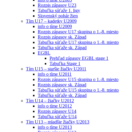
Rozpis zápasov U23
Tabuľka súťaže 1. ligy
Slovenský pohár žien
Tím U17 – kadetky U2009
info o tíme U2009
Rozpis zápasov U17 skupina o 1.-8. miesto
Rozpis zápasov sk. Západ
Tabuľka súťaže U17 skupina o 1.-8. miesto
Tabuľka súťaže sk. Západ
EGBL
Prehľad zápasov EGBL stage 1
Tabuľka Stage 1
Tím U15 – staršie žiačky U2011
info o tíme U2011
Rozpis zápasov U15 skupina o 1.-8. miesto
Rozpis zápasov sk. Západ
Tabuľka súťaže U15 skupina o 1.-8. miesto
Tabuľka súťaže sk. Západ
Tím U14 – žiačky U2012
info o tíme U2012
Rozpis zápasov U14
Tabuľka súťaže U14
Tím U13 – mladšie žiačky U2013
info o tíme U2013