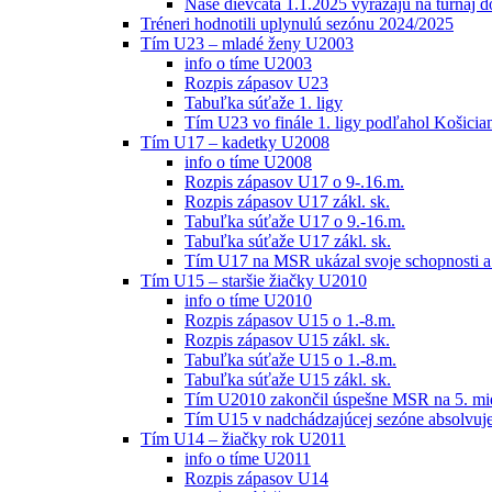
Naše dievčatá 1.1.2025 vyrážajú na turnaj 
Tréneri hodnotili uplynulú sezónu 2024/2025
Tím U23 – mladé ženy U2003
info o tíme U2003
Rozpis zápasov U23
Tabuľka súťaže 1. ligy
Tím U23 vo finále 1. ligy podľahol Košici
Tím U17 – kadetky U2008
info o tíme U2008
Rozpis zápasov U17 o 9-.16.m.
Rozpis zápasov U17 zákl. sk.
Tabuľka súťaže U17 o 9.-16.m.
Tabuľka súťaže U17 zákl. sk.
Tím U17 na MSR ukázal svoje schopnosti a z
Tím U15 – staršie žiačky U2010
info o tíme U2010
Rozpis zápasov U15 o 1.-8.m.
Rozpis zápasov U15 zákl. sk.
Tabuľka súťaže U15 o 1.-8.m.
Tabuľka súťaže U15 zákl. sk.
Tím U2010 zakončil úspešne MSR na 5. mi
Tím U15 v nadchádzajúcej sezóne absolvu
Tím U14 – žiačky rok U2011
info o tíme U2011
Rozpis zápasov U14