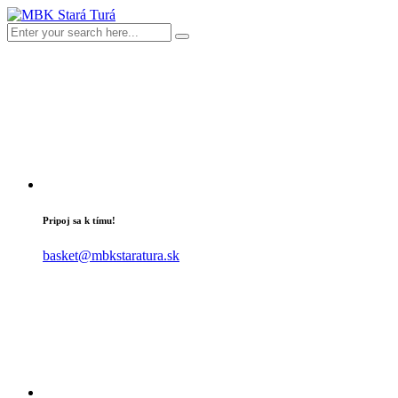
Pripoj sa k tímu!
basket@mbkstaratura.sk