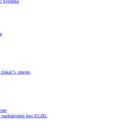
do Švédska
am
ískal 5. miesto
este
je nadnárodnú ligu EGBL