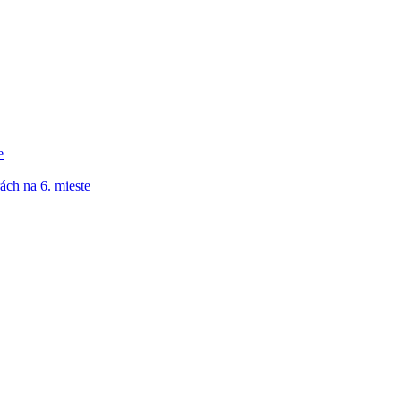
e
ách na 6. mieste