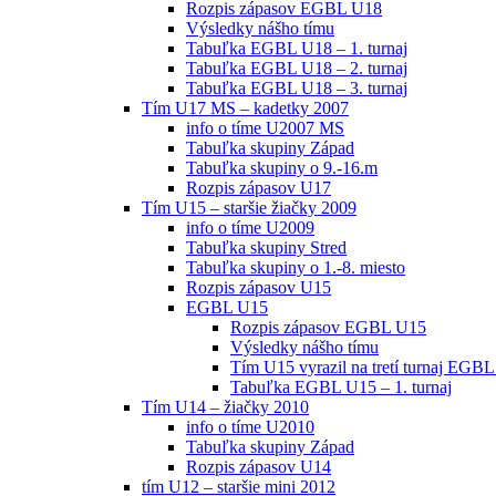
Rozpis zápasov EGBL U18
Výsledky nášho tímu
Tabuľka EGBL U18 – 1. turnaj
Tabuľka EGBL U18 – 2. turnaj
Tabuľka EGBL U18 – 3. turnaj
Tím U17 MS – kadetky 2007
info o tíme U2007 MS
Tabuľka skupiny Západ
Tabuľka skupiny o 9.-16.m
Rozpis zápasov U17
Tím U15 – staršie žiačky 2009
info o tíme U2009
Tabuľka skupiny Stred
Tabuľka skupiny o 1.-8. miesto
Rozpis zápasov U15
EGBL U15
Rozpis zápasov EGBL U15
Výsledky nášho tímu
Tím U15 vyrazil na tretí turnaj EGBL
Tabuľka EGBL U15 – 1. turnaj
Tím U14 – žiačky 2010
info o tíme U2010
Tabuľka skupiny Západ
Rozpis zápasov U14
tím U12 – staršie mini 2012