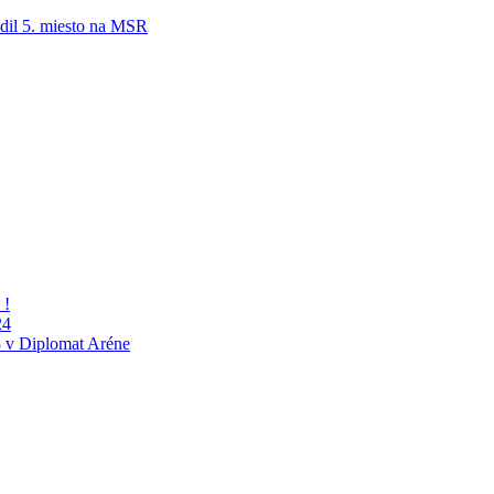
adil 5. miesto na MSR
 !
24
 v Diplomat Aréne