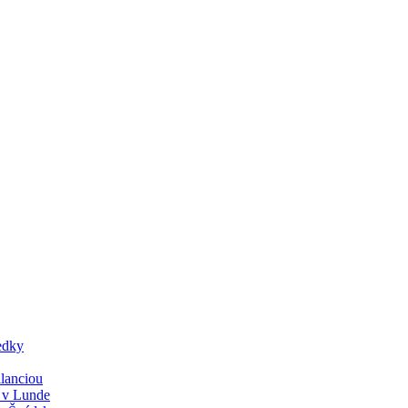
edky
lanciou
y v Lunde