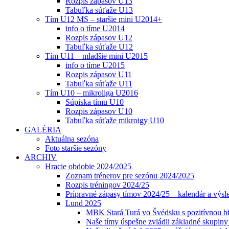
Rozpis zápasov U13
Tabuľka súťaže U13
Tím U12 MS – staršie mini U2014+
info o tíme U2014
Rozpis zápasov U12
Tabuľka súťaže U12
Tím U11 – mladšie mini U2015
info o tíme U2015
Rozpis zápasov U11
Tabuľka súťaže U11
Tím U10 – mikroliga U2016
Súpiska tímu U10
Rozpis zápasov U10
Tabuľka súťaže mikroigy U10
GALÉRIA
Aktuálna sezóna
Foto staršie sezóny
ARCHIV
Hracie obdobie 2024/2025
Zoznam trénerov pre sezónu 2024/2025
Rozpis tréningov 2024/25
Prípravné zápasy tímov 2024/25 – kalendár a výsl
Lund 2025
MBK Stará Turá vo Švédsku s pozitívnou bi
Naše tímy úspešne zvládli základné skupin