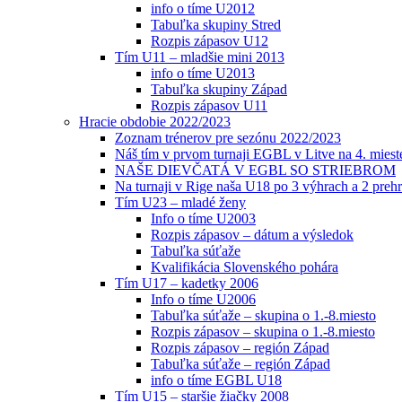
info o tíme U2012
Tabuľka skupiny Stred
Rozpis zápasov U12
Tím U11 – mladšie mini 2013
info o tíme U2013
Tabuľka skupiny Západ
Rozpis zápasov U11
Hracie obdobie 2022/2023
Zoznam trénerov pre sezónu 2022/2023
Náš tím v prvom turnaji EGBL v Litve na 4. miest
NAŠE DIEVČATÁ V EGBL SO STRIEBROM
Na turnaji v Rige naša U18 po 3 výhrach a 2 prehr
Tím U23 – mladé ženy
Info o tíme U2003
Rozpis zápasov – dátum a výsledok
Tabuľka súťaže
Kvalifikácia Slovenského pohára
Tím U17 – kadetky 2006
Info o tíme U2006
Tabuľka súťaže – skupina o 1.-8.miesto
Rozpis zápasov – skupina o 1.-8.miesto
Rozpis zápasov – región Západ
Tabuľka súťaže – región Západ
info o tíme EGBL U18
Tím U15 – staršie žiačky 2008