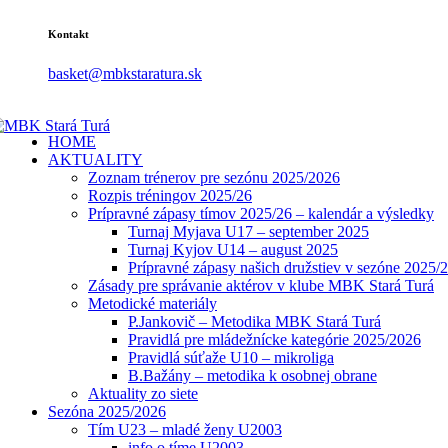
Kontakt
basket@mbkstaratura.sk
HOME
AKTUALITY
Zoznam trénerov pre sezónu 2025/2026
Rozpis tréningov 2025/26
Prípravné zápasy tímov 2025/26 – kalendár a výsledky
Turnaj Myjava U17 – september 2025
Turnaj Kyjov U14 – august 2025
Prípravné zápasy našich družstiev v sezóne 2025/
Zásady pre správanie aktérov v klube MBK Stará Turá
Metodické materiály
P.Jankovič – Metodika MBK Stará Turá
Pravidlá pre mládežnícke kategórie 2025/2026
Pravidlá súťaže U10 – mikroliga
B.Bažány – metodika k osobnej obrane
Aktuality zo siete
Sezóna 2025/2026
Tím U23 – mladé ženy U2003
info o tíme U2003