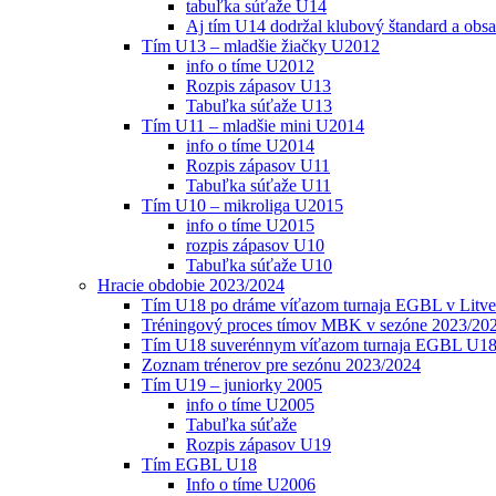
tabuľka súťaže U14
Aj tím U14 dodržal klubový štandard a obs
Tím U13 – mladšie žiačky U2012
info o tíme U2012
Rozpis zápasov U13
Tabuľka súťaže U13
Tím U11 – mladšie mini U2014
info o tíme U2014
Rozpis zápasov U11
Tabuľka súťaže U11
Tím U10 – mikroliga U2015
info o tíme U2015
rozpis zápasov U10
Tabuľka súťaže U10
Hracie obdobie 2023/2024
Tím U18 po dráme víťazom turnaja EGBL v Litve
Tréningový proces tímov MBK v sezóne 2023/20
Tím U18 suverénnym víťazom turnaja EGBL U18
Zoznam trénerov pre sezónu 2023/2024
Tím U19 – juniorky 2005
info o tíme U2005
Tabuľka súťaže
Rozpis zápasov U19
Tím EGBL U18
Info o tíme U2006