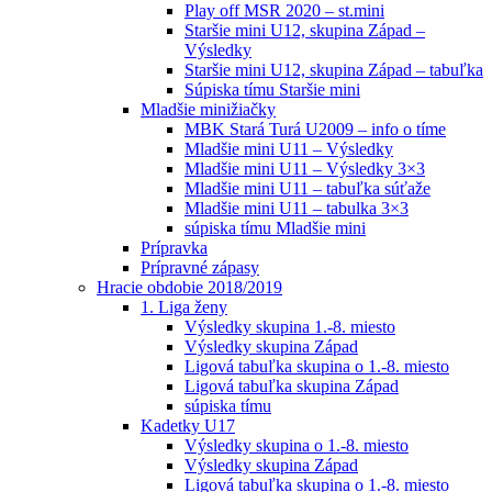
Play off MSR 2020 – st.mini
Staršie mini U12, skupina Západ –
Výsledky
Staršie mini U12, skupina Západ – tabuľka
Súpiska tímu Staršie mini
Mladšie minižiačky
MBK Stará Turá U2009 – info o tíme
Mladšie mini U11 – Výsledky
Mladšie mini U11 – Výsledky 3×3
Mladšie mini U11 – tabuľka súťaže
Mladšie mini U11 – tabulka 3×3
súpiska tímu Mladšie mini
Prípravka
Prípravné zápasy
Hracie obdobie 2018/2019
1. Liga ženy
Výsledky skupina 1.-8. miesto
Výsledky skupina Západ
Ligová tabuľka skupina o 1.-8. miesto
Ligová tabuľka skupina Západ
súpiska tímu
Kadetky U17
Výsledky skupina o 1.-8. miesto
Výsledky skupina Západ
Ligová tabuľka skupina o 1.-8. miesto