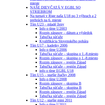
mieste
NAŠE DIEVČATÁ V EGBL SO
STRIEBROM
Na turnaji v Rige naša U18 po 3 výhrach a 2
prehrách na 6. mieste
Tím U23 – mladé ženy
Info o tíme U2003
Rozpis zápasov – dátum a výsledok
Tabuľka súťaže
Kvalifikácia Slovenského pohára
Tím U17 – kadetky 2006
Info o tíme U2006
Tabuľka súťaže – skupina o 1.-8.miesto
Rozpis zápasov – skupina o 1.-8.miesto
Rozpis zápasov – región Západ
Tabuľka súťaže – región Západ
info o tíme EGBL U18
Tím U15 – staršie žiačky 2008
Info o tíme U2008
Rozpis zápasov – skupina B
Tabuľka súťaže – skupina B
Rozpis zápasov – región Západ
Tabuľka súťaže – región Západ
Tím U12 – staršie mini 2011
Info o tíme U2011