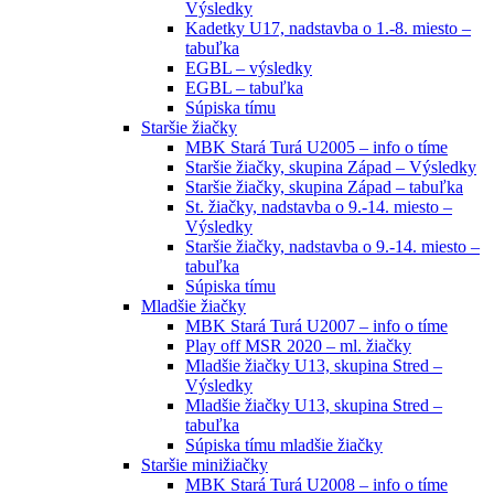
Výsledky
Kadetky U17, nadstavba o 1.-8. miesto –
tabuľka
EGBL – výsledky
EGBL – tabuľka
Súpiska tímu
Staršie žiačky
MBK Stará Turá U2005 – info o tíme
Staršie žiačky, skupina Západ – Výsledky
Staršie žiačky, skupina Západ – tabuľka
St. žiačky, nadstavba o 9.-14. miesto –
Výsledky
Staršie žiačky, nadstavba o 9.-14. miesto –
tabuľka
Súpiska tímu
Mladšie žiačky
MBK Stará Turá U2007 – info o tíme
Play off MSR 2020 – ml. žiačky
Mladšie žiačky U13, skupina Stred –
Výsledky
Mladšie žiačky U13, skupina Stred –
tabuľka
Súpiska tímu mladšie žiačky
Staršie minižiačky
MBK Stará Turá U2008 – info o tíme