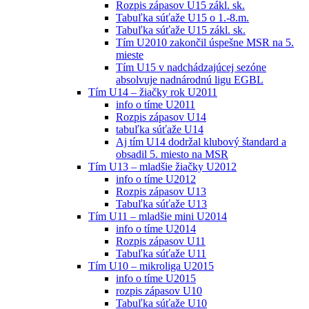
Rozpis zápasov U15 zákl. sk.
Tabuľka súťaže U15 o 1.-8.m.
Tabuľka súťaže U15 zákl. sk.
Tím U2010 zakončil úspešne MSR na 5.
mieste
Tím U15 v nadchádzajúcej sezóne
absolvuje nadnárodnú ligu EGBL
Tím U14 – žiačky rok U2011
info o tíme U2011
Rozpis zápasov U14
tabuľka súťaže U14
Aj tím U14 dodržal klubový štandard a
obsadil 5. miesto na MSR
Tím U13 – mladšie žiačky U2012
info o tíme U2012
Rozpis zápasov U13
Tabuľka súťaže U13
Tím U11 – mladšie mini U2014
info o tíme U2014
Rozpis zápasov U11
Tabuľka súťaže U11
Tím U10 – mikroliga U2015
info o tíme U2015
rozpis zápasov U10
Tabuľka súťaže U10