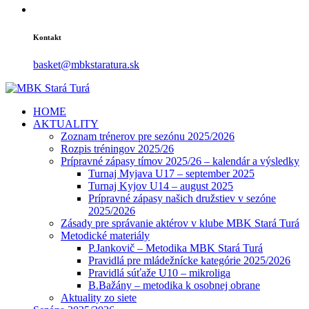
Kontakt
basket@mbkstaratura.sk
HOME
AKTUALITY
Zoznam trénerov pre sezónu 2025/2026
Rozpis tréningov 2025/26
Prípravné zápasy tímov 2025/26 – kalendár a výsledky
Turnaj Myjava U17 – september 2025
Turnaj Kyjov U14 – august 2025
Prípravné zápasy našich družstiev v sezóne
2025/2026
Zásady pre správanie aktérov v klube MBK Stará Turá
Metodické materiály
P.Jankovič – Metodika MBK Stará Turá
Pravidlá pre mládežnícke kategórie 2025/2026
Pravidlá súťaže U10 – mikroliga
B.Bažány – metodika k osobnej obrane
Aktuality zo siete