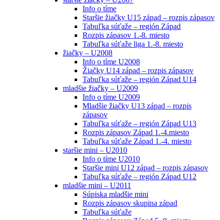
Info o tíme
Staršie žiačky U15 západ – rozpis zápasov
Tabuľka súťaže – región Západ
Rozpis zápasov 1.-8. miesto
Tabuľka súťaže liga 1.-8. miesto
žiačky – U2008
Info o tíme U2008
Žiačky U14 západ – rozpis zápasov
Tabuľka súťaže – región Západ U14
mladšie žiačky – U2009
Info o tíme U2009
Mladšie žiačky U13 západ – rozpis
zápasov
Tabuľka súťaže – región Západ U13
Rozpis zápasov Západ 1.-4.miesto
Tabuľka súťaže Západ 1.-4. miesto
staršie mini – U2010
Info o tíme U2010
Staršie mini U12 západ – rozpis zápasov
Tabuľka súťaže – región Západ U12
mladšie mini – U2011
Súpiska mladšie mini
Rozpis zápasov skupina západ
Tabuľka súťaže