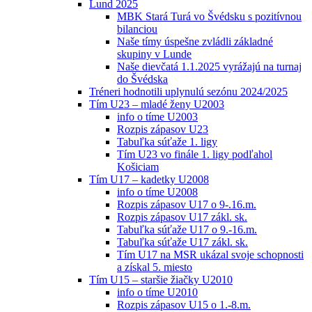
Lund 2025
MBK Stará Turá vo Švédsku s pozitívnou
bilanciou
Naše tímy úspešne zvládli základné
skupiny v Lunde
Naše dievčatá 1.1.2025 vyrážajú na turnaj
do Švédska
Tréneri hodnotili uplynulú sezónu 2024/2025
Tím U23 – mladé ženy U2003
info o tíme U2003
Rozpis zápasov U23
Tabuľka súťaže 1. ligy
Tím U23 vo finále 1. ligy podľahol
Košiciam
Tím U17 – kadetky U2008
info o tíme U2008
Rozpis zápasov U17 o 9-.16.m.
Rozpis zápasov U17 zákl. sk.
Tabuľka súťaže U17 o 9.-16.m.
Tabuľka súťaže U17 zákl. sk.
Tím U17 na MSR ukázal svoje schopnosti
a získal 5. miesto
Tím U15 – staršie žiačky U2010
info o tíme U2010
Rozpis zápasov U15 o 1.-8.m.