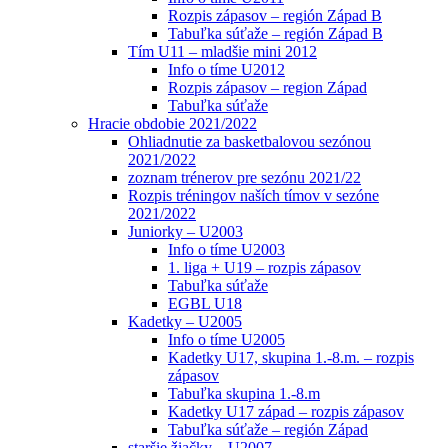
Rozpis zápasov – región Západ B
Tabuľka súťaže – región Západ B
Tím U11 – mladšie mini 2012
Info o tíme U2012
Rozpis zápasov – region Západ
Tabuľka súťaže
Hracie obdobie 2021/2022
Ohliadnutie za basketbalovou sezónou
2021/2022
zoznam trénerov pre sezónu 2021/22
Rozpis tréningov naších tímov v sezóne
2021/2022
Juniorky – U2003
Info o tíme U2003
1. liga + U19 – rozpis zápasov
Tabuľka súťaže
EGBL U18
Kadetky – U2005
Info o tíme U2005
Kadetky U17, skupina 1.-8.m. – rozpis
zápasov
Tabuľka skupina 1.-8.m
Kadetky U17 západ – rozpis zápasov
Tabuľka súťaže – región Západ
staršie žiačky – U2007