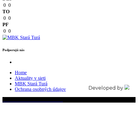
0
0
TO
0
0
PF
0
0
Podporujú nás
Home
Aktuality v sieti
MBK Stará Turá
Developed by
Ochrana osobných údajov