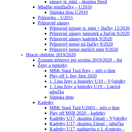
zápasy st. mini – skupina Stred
Mladšie minižiačky – U2010
Súpiska tímu U2010
Prípravka – U2011
Prípravné zápasy
Prípravné turnaje st. mini + žiačky 12/2020
Prípravné zápasy junioriek a žiačok 9/2020
Prípravné zápasy kadetiek 9/2020
Prípravný turnaj ml žiačky 9/2020
Prípravný turnaj starších mini 9/2020
Hracie obdobie 2019/2020
Zoznam trénerov pre sezónu 2019/2020 – list
Ženy a juniorky
MBK Stará Turá ženy – info o tíme
Play off 1. ligy žien 2020
1. Liga ženy a Juniorky U19 – Výsledky
1. Liga ženy a juniorky U19 – Ligová
tabuľka
Súpiska tímu
Kadetky
MBK Stará Turá U2003 – info o tíme
Play off MSR 2020 – kadetky
Kadetky U17, skupina Západ – Výsledky
Kadetky U17, skupina Západ – tabuľka
Kadetky U17, nadstavba o 1.-8.miesto –