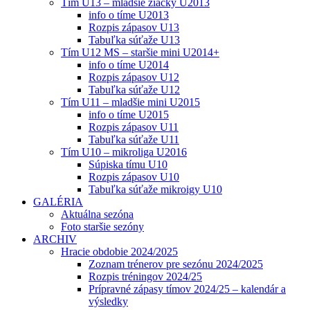
Tím U13 – mladšie žiačky U2013
info o tíme U2013
Rozpis zápasov U13
Tabuľka súťaže U13
Tím U12 MS – staršie mini U2014+
info o tíme U2014
Rozpis zápasov U12
Tabuľka súťaže U12
Tím U11 – mladšie mini U2015
info o tíme U2015
Rozpis zápasov U11
Tabuľka súťaže U11
Tím U10 – mikroliga U2016
Súpiska tímu U10
Rozpis zápasov U10
Tabuľka súťaže mikroigy U10
GALÉRIA
Aktuálna sezóna
Foto staršie sezóny
ARCHIV
Hracie obdobie 2024/2025
Zoznam trénerov pre sezónu 2024/2025
Rozpis tréningov 2024/25
Prípravné zápasy tímov 2024/25 – kalendár a
výsledky