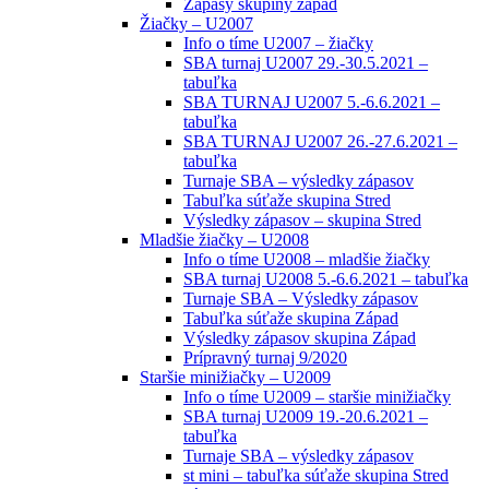
Zápasy skupiny západ
Žiačky – U2007
Info o tíme U2007 – žiačky
SBA turnaj U2007 29.-30.5.2021 –
tabuľka
SBA TURNAJ U2007 5.-6.6.2021 –
tabuľka
SBA TURNAJ U2007 26.-27.6.2021 –
tabuľka
Turnaje SBA – výsledky zápasov
Tabuľka súťaže skupina Stred
Výsledky zápasov – skupina Stred
Mladšie žiačky – U2008
Info o tíme U2008 – mladšie žiačky
SBA turnaj U2008 5.-6.6.2021 – tabuľka
Turnaje SBA – Výsledky zápasov
Tabuľka súťaže skupina Západ
Výsledky zápasov skupina Západ
Prípravný turnaj 9/2020
Staršie minižiačky – U2009
Info o tíme U2009 – staršie minižiačky
SBA turnaj U2009 19.-20.6.2021 –
tabuľka
Turnaje SBA – výsledky zápasov
st mini – tabuľka súťaže skupina Stred