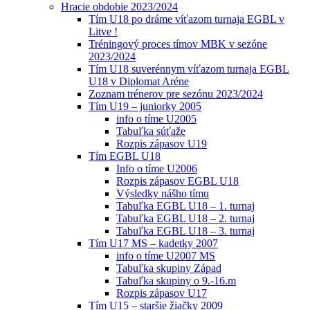
Hracie obdobie 2023/2024
Tím U18 po dráme víťazom turnaja EGBL v
Litve !
Tréningový proces tímov MBK v sezóne
2023/2024
Tím U18 suverénnym víťazom turnaja EGBL
U18 v Diplomat Aréne
Zoznam trénerov pre sezónu 2023/2024
Tím U19 – juniorky 2005
info o tíme U2005
Tabuľka súťaže
Rozpis zápasov U19
Tím EGBL U18
Info o tíme U2006
Rozpis zápasov EGBL U18
Výsledky nášho tímu
Tabuľka EGBL U18 – 1. turnaj
Tabuľka EGBL U18 – 2. turnaj
Tabuľka EGBL U18 – 3. turnaj
Tím U17 MS – kadetky 2007
info o tíme U2007 MS
Tabuľka skupiny Západ
Tabuľka skupiny o 9.-16.m
Rozpis zápasov U17
Tím U15 – staršie žiačky 2009