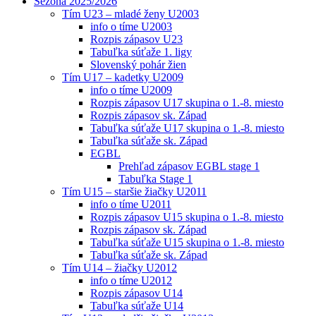
Sezóna 2025/2026
Tím U23 – mladé ženy U2003
info o tíme U2003
Rozpis zápasov U23
Tabuľka súťaže 1. ligy
Slovenský pohár žien
Tím U17 – kadetky U2009
info o tíme U2009
Rozpis zápasov U17 skupina o 1.-8. miesto
Rozpis zápasov sk. Západ
Tabuľka súťaže U17 skupina o 1.-8. miesto
Tabuľka súťaže sk. Západ
EGBL
Prehľad zápasov EGBL stage 1
Tabuľka Stage 1
Tím U15 – staršie žiačky U2011
info o tíme U2011
Rozpis zápasov U15 skupina o 1.-8. miesto
Rozpis zápasov sk. Západ
Tabuľka súťaže U15 skupina o 1.-8. miesto
Tabuľka súťaže sk. Západ
Tím U14 – žiačky U2012
info o tíme U2012
Rozpis zápasov U14
Tabuľka súťaže U14