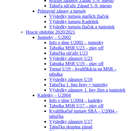
Rozpis zápasov Západ 5.-9. miesto
Tabuľa súťaže Západ 5.-9. miesto
Prípravné zápasy a turnaje
Výsledky turnaja starších žiačok
Výsledky turnaja Kadetiek
Výsledky turnaja žiačok a junioriek
Hracie obdobie 2020/2021
Juniorky – U2002
Info o tíme U2002 – juniorky
Tabulka MSR U23 – play off
Tabuľka súťaže U23
Výsledky zápasov U23
Tabulka MSR U19 – play off
Turnaj U19 – kvalifikácia na MSR –
tabulka
Výsledky zápasov U19
Tabuľka 1. liga ženy + juniorky
Výsledky zápasov 1. ligy žien a junioriek
Kadetky – U2004
Info o tíme U2004 – kadetky
Tabulka MSR U17 – play off
Kvalifikačné turnaje SBA – U2004 –
tabuľka
Výsledky zápasov U17
Tabuľka skupina západ