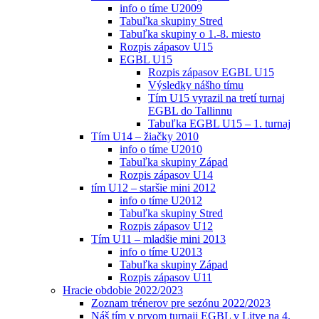
info o tíme U2009
Tabuľka skupiny Stred
Tabuľka skupiny o 1.-8. miesto
Rozpis zápasov U15
EGBL U15
Rozpis zápasov EGBL U15
Výsledky nášho tímu
Tím U15 vyrazil na tretí turnaj
EGBL do Tallinnu
Tabuľka EGBL U15 – 1. turnaj
Tím U14 – žiačky 2010
info o tíme U2010
Tabuľka skupiny Západ
Rozpis zápasov U14
tím U12 – staršie mini 2012
info o tíme U2012
Tabuľka skupiny Stred
Rozpis zápasov U12
Tím U11 – mladšie mini 2013
info o tíme U2013
Tabuľka skupiny Západ
Rozpis zápasov U11
Hracie obdobie 2022/2023
Zoznam trénerov pre sezónu 2022/2023
Náš tím v prvom turnaji EGBL v Litve na 4.