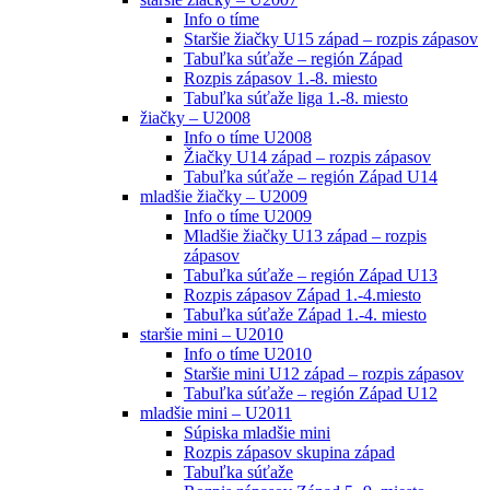
Info o tíme
Staršie žiačky U15 západ – rozpis zápasov
Tabuľka súťaže – región Západ
Rozpis zápasov 1.-8. miesto
Tabuľka súťaže liga 1.-8. miesto
žiačky – U2008
Info o tíme U2008
Žiačky U14 západ – rozpis zápasov
Tabuľka súťaže – región Západ U14
mladšie žiačky – U2009
Info o tíme U2009
Mladšie žiačky U13 západ – rozpis
zápasov
Tabuľka súťaže – región Západ U13
Rozpis zápasov Západ 1.-4.miesto
Tabuľka súťaže Západ 1.-4. miesto
staršie mini – U2010
Info o tíme U2010
Staršie mini U12 západ – rozpis zápasov
Tabuľka súťaže – región Západ U12
mladšie mini – U2011
Súpiska mladšie mini
Rozpis zápasov skupina západ
Tabuľka súťaže