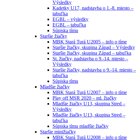
Výsledky
Kadetky U17, nadstavba o 1.-8. miesto –
tabuľka
EGBL – výsledky
EGBL – tabuľka
Súpiska tímu
Staršie žiačky
MBK Stará Turá U2005 – info o tíme
Staršie žiačky, skupina Západ – Výsledky
Staršie žiačky, skupina Západ – tabuľka
St. žiačky, nadstavba o 9.-14. miesto –
Výsledky
Staršie žiačky, nadstavba o 9.-14. miesto –
tabuľka
Súpiska tímu
Mladšie žiačky
MBK Stará Turá U2007 – info o tíme
Play off MSR 2020 – ml. žiačky
Mladšie žiačky U13, skupina Stred –
Výsledky
Mladšie žiačky U13, skupina Stred –
tabuľka
Súpiska tímu mladšie žiačky
Staršie minižiačky
MBK Stará Turá U2008 – info o tíme