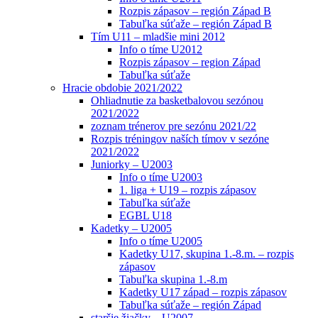
Rozpis zápasov – región Západ B
Tabuľka súťaže – región Západ B
Tím U11 – mladšie mini 2012
Info o tíme U2012
Rozpis zápasov – region Západ
Tabuľka súťaže
Hracie obdobie 2021/2022
Ohliadnutie za basketbalovou sezónou
2021/2022
zoznam trénerov pre sezónu 2021/22
Rozpis tréningov naších tímov v sezóne
2021/2022
Juniorky – U2003
Info o tíme U2003
1. liga + U19 – rozpis zápasov
Tabuľka súťaže
EGBL U18
Kadetky – U2005
Info o tíme U2005
Kadetky U17, skupina 1.-8.m. – rozpis
zápasov
Tabuľka skupina 1.-8.m
Kadetky U17 západ – rozpis zápasov
Tabuľka súťaže – región Západ
staršie žiačky – U2007