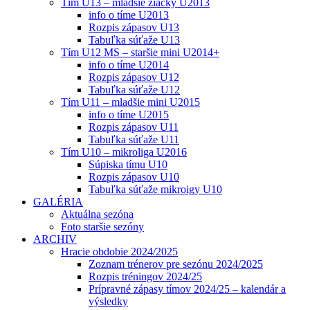
Tím U13 – mladšie žiačky U2013
info o tíme U2013
Rozpis zápasov U13
Tabuľka súťaže U13
Tím U12 MS – staršie mini U2014+
info o tíme U2014
Rozpis zápasov U12
Tabuľka súťaže U12
Tím U11 – mladšie mini U2015
info o tíme U2015
Rozpis zápasov U11
Tabuľka súťaže U11
Tím U10 – mikroliga U2016
Súpiska tímu U10
Rozpis zápasov U10
Tabuľka súťaže mikroigy U10
GALÉRIA
Aktuálna sezóna
Foto staršie sezóny
ARCHIV
Hracie obdobie 2024/2025
Zoznam trénerov pre sezónu 2024/2025
Rozpis tréningov 2024/25
Prípravné zápasy tímov 2024/25 – kalendár a
výsledky