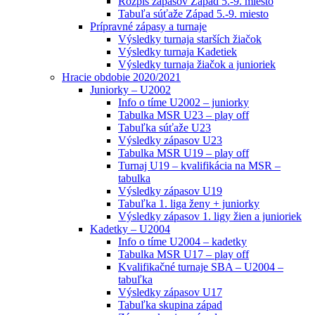
Rozpis zápasov Západ 5.-9. miesto
Tabuľa súťaže Západ 5.-9. miesto
Prípravné zápasy a turnaje
Výsledky turnaja starších žiačok
Výsledky turnaja Kadetiek
Výsledky turnaja žiačok a junioriek
Hracie obdobie 2020/2021
Juniorky – U2002
Info o tíme U2002 – juniorky
Tabulka MSR U23 – play off
Tabuľka súťaže U23
Výsledky zápasov U23
Tabulka MSR U19 – play off
Turnaj U19 – kvalifikácia na MSR –
tabulka
Výsledky zápasov U19
Tabuľka 1. liga ženy + juniorky
Výsledky zápasov 1. ligy žien a junioriek
Kadetky – U2004
Info o tíme U2004 – kadetky
Tabulka MSR U17 – play off
Kvalifikačné turnaje SBA – U2004 –
tabuľka
Výsledky zápasov U17
Tabuľka skupina západ