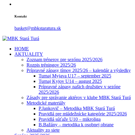
Kontakt
basket@mbkstaratura.sk
HOME
AKTUALITY
Zoznam trénerov pre sezónu 2025/2026
Rozpis tréningov 2025/26
Prípravné zápasy tímov 2025/26 – kalendár a výsledky
Turnaj Myjava U17 – september 2025
Turnaj Kyjov U14 – august 2025
Prípravné zápasy našich družstiev v sezóne
2025/2026
Zásady pre správanie aktérov v klube MBK Stará Turá
Metodické materiály
P.Jankovič – Metodika MBK Stará Turá
Pravidlá pre mládežnícke kategórie 2025/2026
Pravidlá súťaže U10 – mikroliga
B.Bažány – metodika k osobnej obrane
Aktuality zo siete