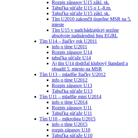
Rozpis zápasov U15 zákl. sk.
Tabuľka súťaže U15 o 1.-8.m.
Tabuľka súťaže U15 zákl. sk.
Tím U2010 zakončil úspešne MSR na 5.
mieste
Tím U15 v nadchádzajúcej sezóne
absolvuje nadnárodnú ligu EGBL
Tím U14 – žiačky rok U2011
info o tíme U2011
Rozpis zápasov U14
tabuľka súťaže U14
Aj tím U14 dodržal klubový štandard a
obsadil 5. miesto na MSR
Tím U13 – mladšie žiačky U2012
info o tíme U2012
Rozpis zápasov U13
Tabuľka súťaže U13
Tím U11 – mladšie mini U2014
info o tíme U2014
Rozpis zápasov U11
Tabuľka súťaže U11
Tím U10 – mikroliga U2015
info o tíme U2015
rozpis zápasov U10
Tabuľka súťaže U10