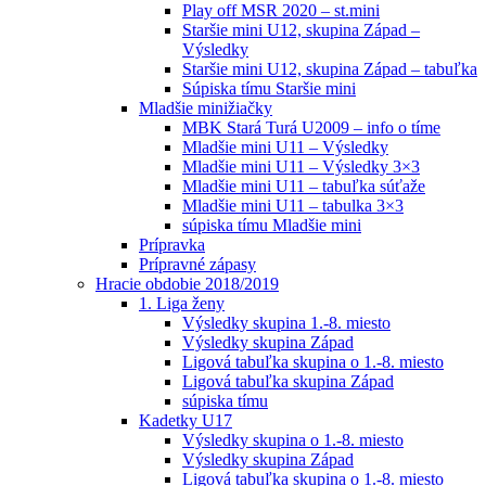
Play off MSR 2020 – st.mini
Staršie mini U12, skupina Západ –
Výsledky
Staršie mini U12, skupina Západ – tabuľka
Súpiska tímu Staršie mini
Mladšie minižiačky
MBK Stará Turá U2009 – info o tíme
Mladšie mini U11 – Výsledky
Mladšie mini U11 – Výsledky 3×3
Mladšie mini U11 – tabuľka súťaže
Mladšie mini U11 – tabulka 3×3
súpiska tímu Mladšie mini
Prípravka
Prípravné zápasy
Hracie obdobie 2018/2019
1. Liga ženy
Výsledky skupina 1.-8. miesto
Výsledky skupina Západ
Ligová tabuľka skupina o 1.-8. miesto
Ligová tabuľka skupina Západ
súpiska tímu
Kadetky U17
Výsledky skupina o 1.-8. miesto
Výsledky skupina Západ
Ligová tabuľka skupina o 1.-8. miesto