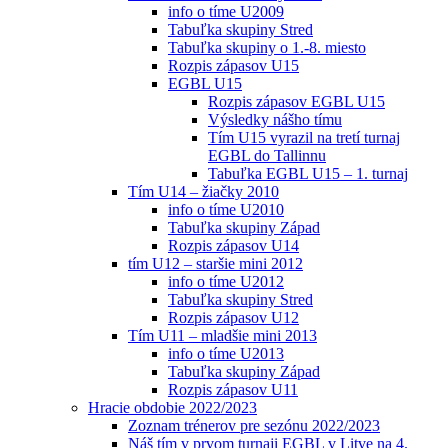
info o tíme U2009
Tabuľka skupiny Stred
Tabuľka skupiny o 1.-8. miesto
Rozpis zápasov U15
EGBL U15
Rozpis zápasov EGBL U15
Výsledky nášho tímu
Tím U15 vyrazil na tretí turnaj
EGBL do Tallinnu
Tabuľka EGBL U15 – 1. turnaj
Tím U14 – žiačky 2010
info o tíme U2010
Tabuľka skupiny Západ
Rozpis zápasov U14
tím U12 – staršie mini 2012
info o tíme U2012
Tabuľka skupiny Stred
Rozpis zápasov U12
Tím U11 – mladšie mini 2013
info o tíme U2013
Tabuľka skupiny Západ
Rozpis zápasov U11
Hracie obdobie 2022/2023
Zoznam trénerov pre sezónu 2022/2023
Náš tím v prvom turnaji EGBL v Litve na 4.