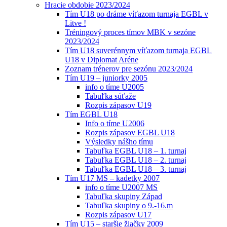
Hracie obdobie 2023/2024
Tím U18 po dráme víťazom turnaja EGBL v
Litve !
Tréningový proces tímov MBK v sezóne
2023/2024
Tím U18 suverénnym víťazom turnaja EGBL
U18 v Diplomat Aréne
Zoznam trénerov pre sezónu 2023/2024
Tím U19 – juniorky 2005
info o tíme U2005
Tabuľka súťaže
Rozpis zápasov U19
Tím EGBL U18
Info o tíme U2006
Rozpis zápasov EGBL U18
Výsledky nášho tímu
Tabuľka EGBL U18 – 1. turnaj
Tabuľka EGBL U18 – 2. turnaj
Tabuľka EGBL U18 – 3. turnaj
Tím U17 MS – kadetky 2007
info o tíme U2007 MS
Tabuľka skupiny Západ
Tabuľka skupiny o 9.-16.m
Rozpis zápasov U17
Tím U15 – staršie žiačky 2009