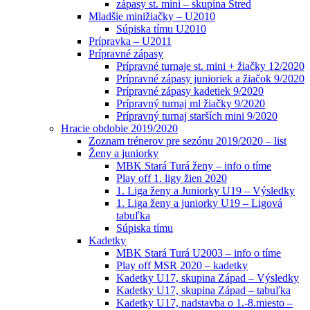
zápasy st. mini – skupina Stred
Mladšie minižiačky – U2010
Súpiska tímu U2010
Prípravka – U2011
Prípravné zápasy
Prípravné turnaje st. mini + žiačky 12/2020
Prípravné zápasy junioriek a žiačok 9/2020
Prípravné zápasy kadetiek 9/2020
Prípravný turnaj ml žiačky 9/2020
Prípravný turnaj starších mini 9/2020
Hracie obdobie 2019/2020
Zoznam trénerov pre sezónu 2019/2020 – list
Ženy a juniorky
MBK Stará Turá ženy – info o tíme
Play off 1. ligy žien 2020
1. Liga ženy a Juniorky U19 – Výsledky
1. Liga ženy a juniorky U19 – Ligová
tabuľka
Súpiska tímu
Kadetky
MBK Stará Turá U2003 – info o tíme
Play off MSR 2020 – kadetky
Kadetky U17, skupina Západ – Výsledky
Kadetky U17, skupina Západ – tabuľka
Kadetky U17, nadstavba o 1.-8.miesto –