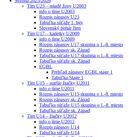
Sezóna 2025/2026
Tím U23 – mladé ženy U2003
info o tíme U2003
Rozpis zápasov U23
Tabuľka súťaže 1. ligy
Slovenský pohár žien
Tím U17 – kadetky U2009
info o tíme U2009
Rozpis zápasov U17 skupina o 1.-8. miesto
Rozpis zápasov sk. Západ
Tabuľka súťaže U17 skupina o 1.-8. miesto
Tabuľka súťaže sk. Západ
EGBL
Prehľad zápasov EGBL stage 1
Tabuľka Stage 1
Tím U15 – staršie žiačky U2011
info o tíme U2011
Rozpis zápasov U15 skupina o 1.-8. miesto
Rozpis zápasov sk. Západ
Tabuľka súťaže U15 skupina o 1.-8. miesto
Tabuľka súťaže sk. Západ
Tím U14 – žiačky U2012
info o tíme U2012
Rozpis zápasov U14
Tabuľka súťaže U14