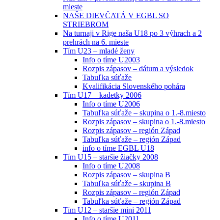
mieste
NAŠE DIEVČATÁ V EGBL SO
STRIEBROM
Na turnaji v Rige naša U18 po 3 výhrach a 2
prehrách na 6. mieste
Tím U23 – mladé ženy
Info o tíme U2003
Rozpis zápasov – dátum a výsledok
Tabuľka súťaže
Kvalifikácia Slovenského pohára
Tím U17 – kadetky 2006
Info o tíme U2006
Tabuľka súťaže – skupina o 1.-8.miesto
Rozpis zápasov – skupina o 1.-8.miesto
Rozpis zápasov – región Západ
Tabuľka súťaže – región Západ
info o tíme EGBL U18
Tím U15 – staršie žiačky 2008
Info o tíme U2008
Rozpis zápasov – skupina B
Tabuľka súťaže – skupina B
Rozpis zápasov – región Západ
Tabuľka súťaže – región Západ
Tím U12 – staršie mini 2011
Info o tíme U2011