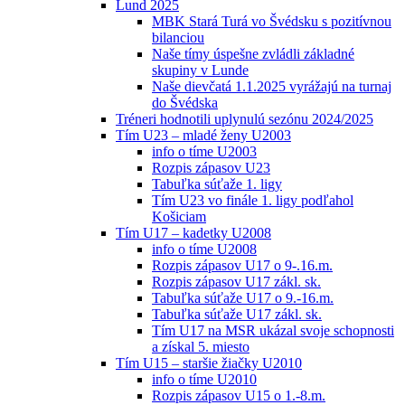
Lund 2025
MBK Stará Turá vo Švédsku s pozitívnou
bilanciou
Naše tímy úspešne zvládli základné
skupiny v Lunde
Naše dievčatá 1.1.2025 vyrážajú na turnaj
do Švédska
Tréneri hodnotili uplynulú sezónu 2024/2025
Tím U23 – mladé ženy U2003
info o tíme U2003
Rozpis zápasov U23
Tabuľka súťaže 1. ligy
Tím U23 vo finále 1. ligy podľahol
Košiciam
Tím U17 – kadetky U2008
info o tíme U2008
Rozpis zápasov U17 o 9-.16.m.
Rozpis zápasov U17 zákl. sk.
Tabuľka súťaže U17 o 9.-16.m.
Tabuľka súťaže U17 zákl. sk.
Tím U17 na MSR ukázal svoje schopnosti
a získal 5. miesto
Tím U15 – staršie žiačky U2010
info o tíme U2010
Rozpis zápasov U15 o 1.-8.m.