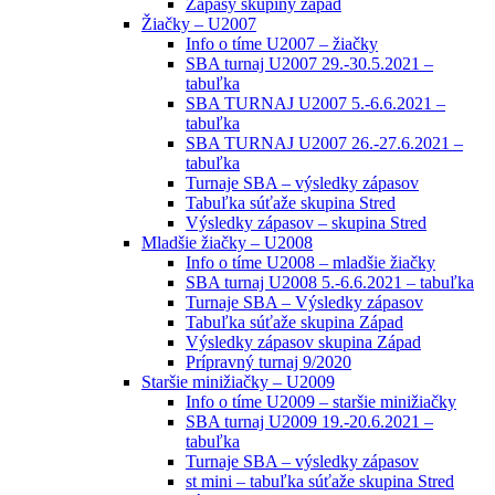
Zápasy skupiny západ
Žiačky – U2007
Info o tíme U2007 – žiačky
SBA turnaj U2007 29.-30.5.2021 –
tabuľka
SBA TURNAJ U2007 5.-6.6.2021 –
tabuľka
SBA TURNAJ U2007 26.-27.6.2021 –
tabuľka
Turnaje SBA – výsledky zápasov
Tabuľka súťaže skupina Stred
Výsledky zápasov – skupina Stred
Mladšie žiačky – U2008
Info o tíme U2008 – mladšie žiačky
SBA turnaj U2008 5.-6.6.2021 – tabuľka
Turnaje SBA – Výsledky zápasov
Tabuľka súťaže skupina Západ
Výsledky zápasov skupina Západ
Prípravný turnaj 9/2020
Staršie minižiačky – U2009
Info o tíme U2009 – staršie minižiačky
SBA turnaj U2009 19.-20.6.2021 –
tabuľka
Turnaje SBA – výsledky zápasov
st mini – tabuľka súťaže skupina Stred