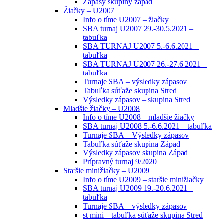
Zápasy skupiny západ
Žiačky – U2007
Info o tíme U2007 – žiačky
SBA turnaj U2007 29.-30.5.2021 –
tabuľka
SBA TURNAJ U2007 5.-6.6.2021 –
tabuľka
SBA TURNAJ U2007 26.-27.6.2021 –
tabuľka
Turnaje SBA – výsledky zápasov
Tabuľka súťaže skupina Stred
Výsledky zápasov – skupina Stred
Mladšie žiačky – U2008
Info o tíme U2008 – mladšie žiačky
SBA turnaj U2008 5.-6.6.2021 – tabuľka
Turnaje SBA – Výsledky zápasov
Tabuľka súťaže skupina Západ
Výsledky zápasov skupina Západ
Prípravný turnaj 9/2020
Staršie minižiačky – U2009
Info o tíme U2009 – staršie minižiačky
SBA turnaj U2009 19.-20.6.2021 –
tabuľka
Turnaje SBA – výsledky zápasov
st mini – tabuľka súťaže skupina Stred