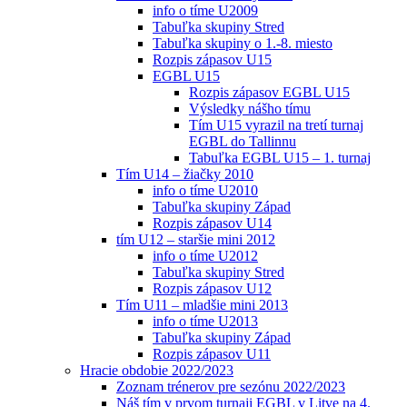
info o tíme U2009
Tabuľka skupiny Stred
Tabuľka skupiny o 1.-8. miesto
Rozpis zápasov U15
EGBL U15
Rozpis zápasov EGBL U15
Výsledky nášho tímu
Tím U15 vyrazil na tretí turnaj
EGBL do Tallinnu
Tabuľka EGBL U15 – 1. turnaj
Tím U14 – žiačky 2010
info o tíme U2010
Tabuľka skupiny Západ
Rozpis zápasov U14
tím U12 – staršie mini 2012
info o tíme U2012
Tabuľka skupiny Stred
Rozpis zápasov U12
Tím U11 – mladšie mini 2013
info o tíme U2013
Tabuľka skupiny Západ
Rozpis zápasov U11
Hracie obdobie 2022/2023
Zoznam trénerov pre sezónu 2022/2023
Náš tím v prvom turnaji EGBL v Litve na 4.