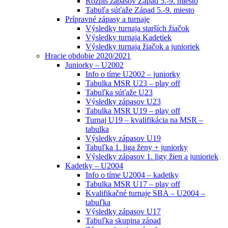
Rozpis zápasov Západ 5.-9. miesto
Tabuľa súťaže Západ 5.-9. miesto
Prípravné zápasy a turnaje
Výsledky turnaja starších žiačok
Výsledky turnaja Kadetiek
Výsledky turnaja žiačok a junioriek
Hracie obdobie 2020/2021
Juniorky – U2002
Info o tíme U2002 – juniorky
Tabulka MSR U23 – play off
Tabuľka súťaže U23
Výsledky zápasov U23
Tabulka MSR U19 – play off
Turnaj U19 – kvalifikácia na MSR –
tabulka
Výsledky zápasov U19
Tabuľka 1. liga ženy + juniorky
Výsledky zápasov 1. ligy žien a junioriek
Kadetky – U2004
Info o tíme U2004 – kadetky
Tabulka MSR U17 – play off
Kvalifikačné turnaje SBA – U2004 –
tabuľka
Výsledky zápasov U17
Tabuľka skupina západ