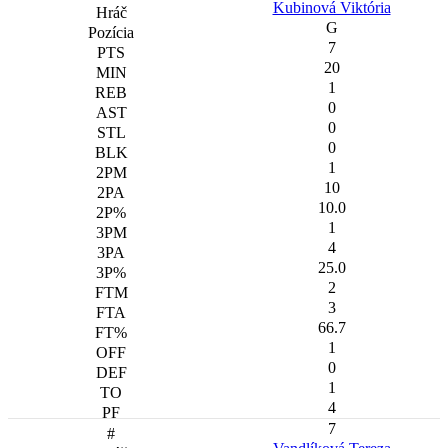
Kubinová Viktória
G
7
20
1
0
0
0
1
10
10.0
1
4
25.0
2
3
66.7
1
0
1
4
7