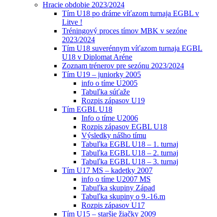
Hracie obdobie 2023/2024
Tím U18 po dráme víťazom turnaja EGBL v
Litve !
Tréningový proces tímov MBK v sezóne
2023/2024
Tím U18 suverénnym víťazom turnaja EGBL
U18 v Diplomat Aréne
Zoznam trénerov pre sezónu 2023/2024
Tím U19 – juniorky 2005
info o tíme U2005
Tabuľka súťaže
Rozpis zápasov U19
Tím EGBL U18
Info o tíme U2006
Rozpis zápasov EGBL U18
Výsledky nášho tímu
Tabuľka EGBL U18 – 1. turnaj
Tabuľka EGBL U18 – 2. turnaj
Tabuľka EGBL U18 – 3. turnaj
Tím U17 MS – kadetky 2007
info o tíme U2007 MS
Tabuľka skupiny Západ
Tabuľka skupiny o 9.-16.m
Rozpis zápasov U17
Tím U15 – staršie žiačky 2009