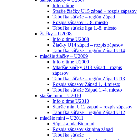
Info o tíme
Staršie žiačky U15 západ – rozpis zápasov
Tabuľka súťaže – región Západ
Rozpis zápasov 1.-8. miesto
Tabuľka súťaže liga 1.-8. miesto
žiačky – U2008
Info o tíme U2008
Žiačky U14 západ – rozpis zápasov
Tabuľka súťaže – región Západ U14
mladšie žiačky – U2009
Info o tíme U2009
Mladšie žiačky U13 západ – rozpis
zápasov
Tabuľka súťaže – región Západ U13
Rozpis zápasov Západ 1.-4.miesto
Tabuľka súťaže Západ 1.-4. miesto
staršie mini – U2010
Info o tíme U2010
Staršie mini U12 západ – rozpis zápasov
Tabuľka súťaže – región Západ U12
mladšie mini – U2011
Súpiska mladšie mini
Rozpis zápasov skupina západ
Tabuľka súťaže