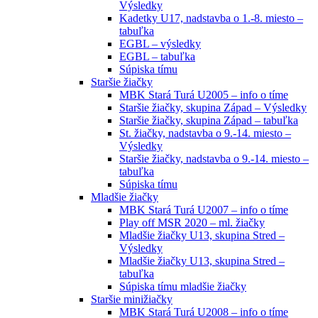
Výsledky
Kadetky U17, nadstavba o 1.-8. miesto –
tabuľka
EGBL – výsledky
EGBL – tabuľka
Súpiska tímu
Staršie žiačky
MBK Stará Turá U2005 – info o tíme
Staršie žiačky, skupina Západ – Výsledky
Staršie žiačky, skupina Západ – tabuľka
St. žiačky, nadstavba o 9.-14. miesto –
Výsledky
Staršie žiačky, nadstavba o 9.-14. miesto –
tabuľka
Súpiska tímu
Mladšie žiačky
MBK Stará Turá U2007 – info o tíme
Play off MSR 2020 – ml. žiačky
Mladšie žiačky U13, skupina Stred –
Výsledky
Mladšie žiačky U13, skupina Stred –
tabuľka
Súpiska tímu mladšie žiačky
Staršie minižiačky
MBK Stará Turá U2008 – info o tíme