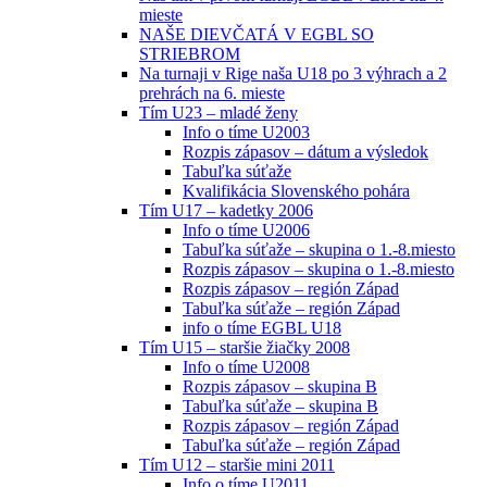
mieste
NAŠE DIEVČATÁ V EGBL SO
STRIEBROM
Na turnaji v Rige naša U18 po 3 výhrach a 2
prehrách na 6. mieste
Tím U23 – mladé ženy
Info o tíme U2003
Rozpis zápasov – dátum a výsledok
Tabuľka súťaže
Kvalifikácia Slovenského pohára
Tím U17 – kadetky 2006
Info o tíme U2006
Tabuľka súťaže – skupina o 1.-8.miesto
Rozpis zápasov – skupina o 1.-8.miesto
Rozpis zápasov – región Západ
Tabuľka súťaže – región Západ
info o tíme EGBL U18
Tím U15 – staršie žiačky 2008
Info o tíme U2008
Rozpis zápasov – skupina B
Tabuľka súťaže – skupina B
Rozpis zápasov – región Západ
Tabuľka súťaže – región Západ
Tím U12 – staršie mini 2011
Info o tíme U2011