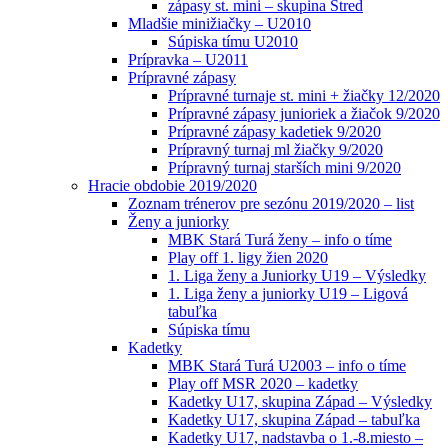
zápasy st. mini – skupina Stred
Mladšie minižiačky – U2010
Súpiska tímu U2010
Prípravka – U2011
Prípravné zápasy
Prípravné turnaje st. mini + žiačky 12/2020
Prípravné zápasy junioriek a žiačok 9/2020
Prípravné zápasy kadetiek 9/2020
Prípravný turnaj ml žiačky 9/2020
Prípravný turnaj starších mini 9/2020
Hracie obdobie 2019/2020
Zoznam trénerov pre sezónu 2019/2020 – list
Ženy a juniorky
MBK Stará Turá ženy – info o tíme
Play off 1. ligy žien 2020
1. Liga ženy a Juniorky U19 – Výsledky
1. Liga ženy a juniorky U19 – Ligová
tabuľka
Súpiska tímu
Kadetky
MBK Stará Turá U2003 – info o tíme
Play off MSR 2020 – kadetky
Kadetky U17, skupina Západ – Výsledky
Kadetky U17, skupina Západ – tabuľka
Kadetky U17, nadstavba o 1.-8.miesto –