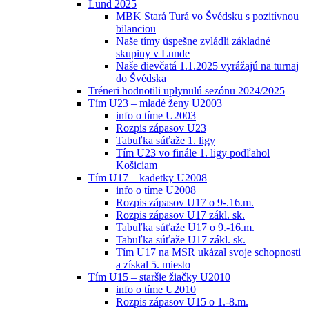
Lund 2025
MBK Stará Turá vo Švédsku s pozitívnou
bilanciou
Naše tímy úspešne zvládli základné
skupiny v Lunde
Naše dievčatá 1.1.2025 vyrážajú na turnaj
do Švédska
Tréneri hodnotili uplynulú sezónu 2024/2025
Tím U23 – mladé ženy U2003
info o tíme U2003
Rozpis zápasov U23
Tabuľka súťaže 1. ligy
Tím U23 vo finále 1. ligy podľahol
Košiciam
Tím U17 – kadetky U2008
info o tíme U2008
Rozpis zápasov U17 o 9-.16.m.
Rozpis zápasov U17 zákl. sk.
Tabuľka súťaže U17 o 9.-16.m.
Tabuľka súťaže U17 zákl. sk.
Tím U17 na MSR ukázal svoje schopnosti
a získal 5. miesto
Tím U15 – staršie žiačky U2010
info o tíme U2010
Rozpis zápasov U15 o 1.-8.m.