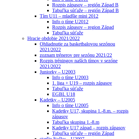
Rozpis zápasov – región Západ B
Tabuľka súťaže – región Západ B
Tím U11 – mladšie mini 2012
Info o tíme U2012
Rozpis zápasov – region Západ
Tabuľka súťaže
Hracie obdobie 2021/2022
Ohliadnutie za basketbalovou sezónou
2021/2022
zoznam trénerov pre sezónu 2021/22
Rozpis tréningov naších tímov v sezóne
2021/2022
Juniorky – U2003
Info o tíme U2003
1. liga + U19 – rozpis zápasov
Tabuľka súťaže
EGBL U18
Kadetky – U2005
Info o tíme U2005
Kadetky U17, skupina 1.-8.m. – rozpis
zápasov
Tabuľka skupina 1.-8.m
Kadetky U17 západ – rozpis zápasov
Tabuľka súťaže – región Západ
staršie žiačky – U2007