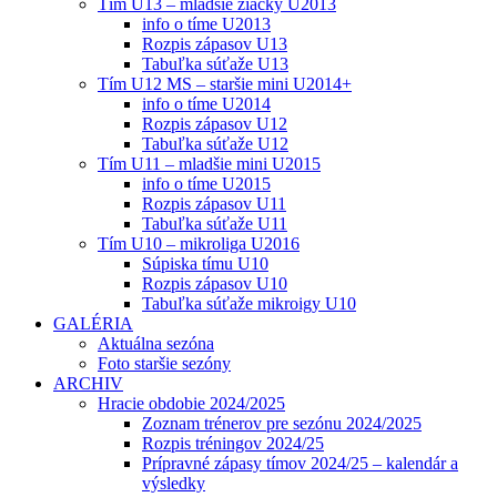
Tím U13 – mladšie žiačky U2013
info o tíme U2013
Rozpis zápasov U13
Tabuľka súťaže U13
Tím U12 MS – staršie mini U2014+
info o tíme U2014
Rozpis zápasov U12
Tabuľka súťaže U12
Tím U11 – mladšie mini U2015
info o tíme U2015
Rozpis zápasov U11
Tabuľka súťaže U11
Tím U10 – mikroliga U2016
Súpiska tímu U10
Rozpis zápasov U10
Tabuľka súťaže mikroigy U10
GALÉRIA
Aktuálna sezóna
Foto staršie sezóny
ARCHIV
Hracie obdobie 2024/2025
Zoznam trénerov pre sezónu 2024/2025
Rozpis tréningov 2024/25
Prípravné zápasy tímov 2024/25 – kalendár a
výsledky