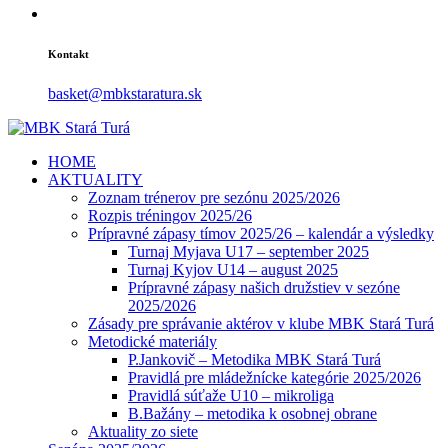
Kontakt
basket@mbkstaratura.sk
HOME
AKTUALITY
Zoznam trénerov pre sezónu 2025/2026
Rozpis tréningov 2025/26
Prípravné zápasy tímov 2025/26 – kalendár a výsledky
Turnaj Myjava U17 – september 2025
Turnaj Kyjov U14 – august 2025
Prípravné zápasy našich družstiev v sezóne
2025/2026
Zásady pre správanie aktérov v klube MBK Stará Turá
Metodické materiály
P.Jankovič – Metodika MBK Stará Turá
Pravidlá pre mládežnícke kategórie 2025/2026
Pravidlá súťaže U10 – mikroliga
B.Bažány – metodika k osobnej obrane
Aktuality zo siete