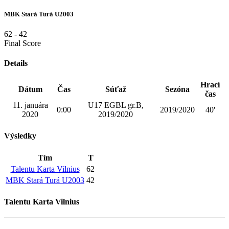
MBK Stará Turá U2003
62
-
42
Final Score
Details
Hrací
Dátum
Čas
Súťaž
Sezóna
čas
11. januára
U17 EGBL gr.B,
0:00
2019/2020
40'
2020
2019/2020
Výsledky
Tím
T
Talentu Karta Vilnius
62
MBK Stará Turá U2003
42
Talentu Karta Vilnius