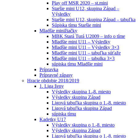
Play off MSR 2020 – st.mini
Staršie mini U12, skupina Západ –
Výsledky
Staršie mini U12, skupina Západ – tabuľka
Súpiska tímu Staršie mini
Mladšie minižiačky
MBK Stará Turá U2009 – info o tíme
Mladšie mini U11 – Výsledky
Mladšie mini U11 – Výsledky 3×3
Mladšie mini U11 – tabuľka súťaže
Mladšie mini U11 – tabulka 3×3
súpiska tímu Mladšie mini
Prípravka
Prípravné zápasy
Hracie obdobie 2018/2019
1. Liga ženy
Výsledky skupina 1.-8. miesto
Výsledky skupina Západ
Ligová tabuľka skupina o 1.-8. miesto
Ligová tabuľka skupina Západ
súpiska tímu
Kadetky U17
Výsledky skupina o 1.-8. miesto
Výsledky skupina Západ
Ligová tabuľka skupina o 1.-8. miesto