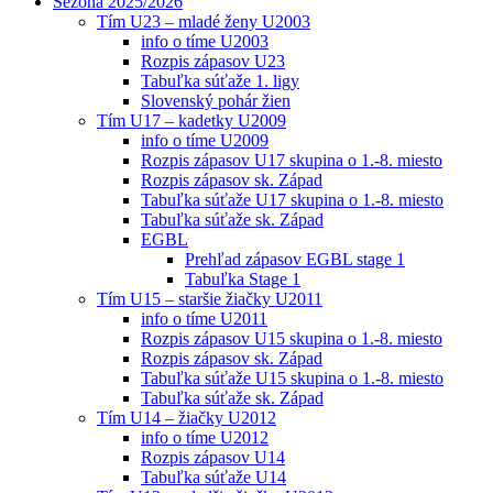
Sezóna 2025/2026
Tím U23 – mladé ženy U2003
info o tíme U2003
Rozpis zápasov U23
Tabuľka súťaže 1. ligy
Slovenský pohár žien
Tím U17 – kadetky U2009
info o tíme U2009
Rozpis zápasov U17 skupina o 1.-8. miesto
Rozpis zápasov sk. Západ
Tabuľka súťaže U17 skupina o 1.-8. miesto
Tabuľka súťaže sk. Západ
EGBL
Prehľad zápasov EGBL stage 1
Tabuľka Stage 1
Tím U15 – staršie žiačky U2011
info o tíme U2011
Rozpis zápasov U15 skupina o 1.-8. miesto
Rozpis zápasov sk. Západ
Tabuľka súťaže U15 skupina o 1.-8. miesto
Tabuľka súťaže sk. Západ
Tím U14 – žiačky U2012
info o tíme U2012
Rozpis zápasov U14
Tabuľka súťaže U14