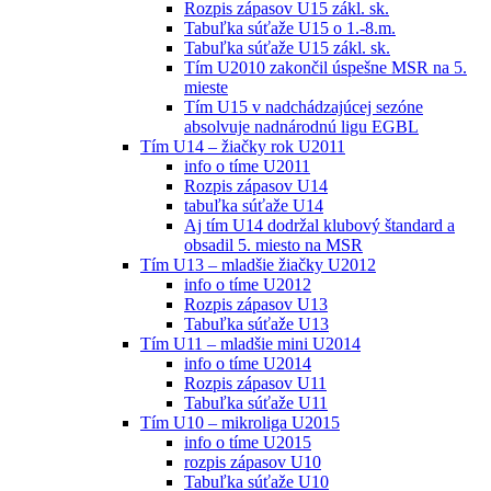
Rozpis zápasov U15 zákl. sk.
Tabuľka súťaže U15 o 1.-8.m.
Tabuľka súťaže U15 zákl. sk.
Tím U2010 zakončil úspešne MSR na 5.
mieste
Tím U15 v nadchádzajúcej sezóne
absolvuje nadnárodnú ligu EGBL
Tím U14 – žiačky rok U2011
info o tíme U2011
Rozpis zápasov U14
tabuľka súťaže U14
Aj tím U14 dodržal klubový štandard a
obsadil 5. miesto na MSR
Tím U13 – mladšie žiačky U2012
info o tíme U2012
Rozpis zápasov U13
Tabuľka súťaže U13
Tím U11 – mladšie mini U2014
info o tíme U2014
Rozpis zápasov U11
Tabuľka súťaže U11
Tím U10 – mikroliga U2015
info o tíme U2015
rozpis zápasov U10
Tabuľka súťaže U10