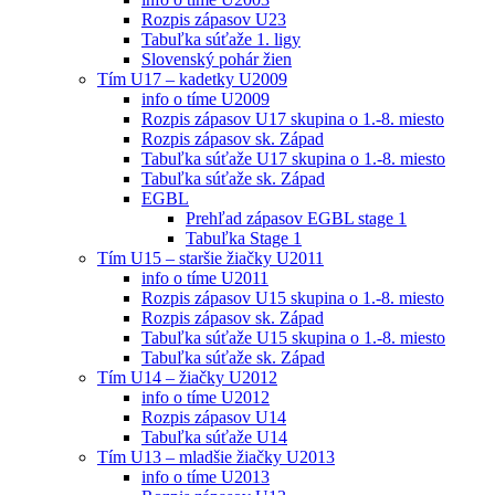
Rozpis zápasov U23
Tabuľka súťaže 1. ligy
Slovenský pohár žien
Tím U17 – kadetky U2009
info o tíme U2009
Rozpis zápasov U17 skupina o 1.-8. miesto
Rozpis zápasov sk. Západ
Tabuľka súťaže U17 skupina o 1.-8. miesto
Tabuľka súťaže sk. Západ
EGBL
Prehľad zápasov EGBL stage 1
Tabuľka Stage 1
Tím U15 – staršie žiačky U2011
info o tíme U2011
Rozpis zápasov U15 skupina o 1.-8. miesto
Rozpis zápasov sk. Západ
Tabuľka súťaže U15 skupina o 1.-8. miesto
Tabuľka súťaže sk. Západ
Tím U14 – žiačky U2012
info o tíme U2012
Rozpis zápasov U14
Tabuľka súťaže U14
Tím U13 – mladšie žiačky U2013
info o tíme U2013