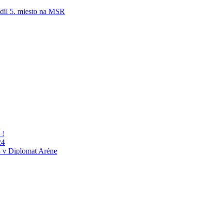
adil 5. miesto na MSR
 !
24
 v Diplomat Aréne