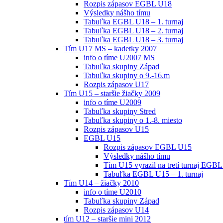
Rozpis zápasov EGBL U18
Výsledky nášho tímu
Tabuľka EGBL U18 – 1. turnaj
Tabuľka EGBL U18 – 2. turnaj
Tabuľka EGBL U18 – 3. turnaj
Tím U17 MS – kadetky 2007
info o tíme U2007 MS
Tabuľka skupiny Západ
Tabuľka skupiny o 9.-16.m
Rozpis zápasov U17
Tím U15 – staršie žiačky 2009
info o tíme U2009
Tabuľka skupiny Stred
Tabuľka skupiny o 1.-8. miesto
Rozpis zápasov U15
EGBL U15
Rozpis zápasov EGBL U15
Výsledky nášho tímu
Tím U15 vyrazil na tretí turnaj EGBL
Tabuľka EGBL U15 – 1. turnaj
Tím U14 – žiačky 2010
info o tíme U2010
Tabuľka skupiny Západ
Rozpis zápasov U14
tím U12 – staršie mini 2012