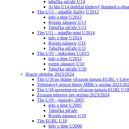
tabuľka súťaže U14
Aj tím U14 dodržal klubový štandard a obs
Tím U13 – mladšie žiačky U2012
info o tíme U2012
Rozpis zápasov U13
Tabuľka súťaže U13
Tím U11 – mladšie mini U2014
info o tíme U2014
Rozpis zápasov U11
Tabuľka súťaže U11
Tím U10 – mikroliga U2015
info o tíme U2015
rozpis zápasov U10
Tabuľka súťaže U10
Hracie obdobie 2023/2024
Tím U18 po dráme víťazom turnaja EGBL v Litve
Tréningový proces tímov MBK v sezóne 2023/20
Tím U18 suverénnym víťazom turnaja EGBL U18
Zoznam trénerov pre sezónu 2023/2024
Tím U19 – juniorky 2005
info o tíme U2005
Tabuľka súťaže
Rozpis zápasov U19
Tím EGBL U18
Info o tíme U2006