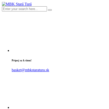
Pripoj sa k tímu!
basket@mbkstaratura.sk