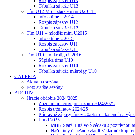
Rozpis zápasov U13
Tabuľka súťaže U13
Tím U12 MS – staršie mini U2014+
info o tíme U2014
Rozpis zápasov U12
Tabuľka súťaže U12
Tím U11 – mladšie mini U2015
info o tíme U2015
Rozpis zápasov U11
Tabuľka súťaže U11
Tím U10 – mikroliga U2016
Súpiska tímu U10
Rozpis zápasov U10
Tabuľka súťaže mikroigy U10
GALÉRIA
Aktuálna sezóna
Foto staršie sezóny
ARCHIV
Hracie obdobie 2024/2025
Zoznam trénerov pre sezónu 2024/2025
Rozpis tréningov 2024/25
Prípravné zápasy tímov 2024/25 – kalendár a výsl
Lund 2025
MBK Stará Turá vo Švédsku s pozitívnou bi
Naše tímy úspešne zvládli základné skupin