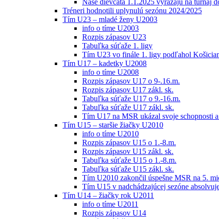
Naše dievčatá 1.1.2025 vyrážajú na turnaj 
Tréneri hodnotili uplynulú sezónu 2024/2025
Tím U23 – mladé ženy U2003
info o tíme U2003
Rozpis zápasov U23
Tabuľka súťaže 1. ligy
Tím U23 vo finále 1. ligy podľahol Košici
Tím U17 – kadetky U2008
info o tíme U2008
Rozpis zápasov U17 o 9-.16.m.
Rozpis zápasov U17 zákl. sk.
Tabuľka súťaže U17 o 9.-16.m.
Tabuľka súťaže U17 zákl. sk.
Tím U17 na MSR ukázal svoje schopnosti a z
Tím U15 – staršie žiačky U2010
info o tíme U2010
Rozpis zápasov U15 o 1.-8.m.
Rozpis zápasov U15 zákl. sk.
Tabuľka súťaže U15 o 1.-8.m.
Tabuľka súťaže U15 zákl. sk.
Tím U2010 zakončil úspešne MSR na 5. mi
Tím U15 v nadchádzajúcej sezóne absolvu
Tím U14 – žiačky rok U2011
info o tíme U2011
Rozpis zápasov U14