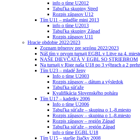
info o tíme U2012
Tabuľka skupiny Stred
Rozpis zápasov U12
Tím U11 – mladšie mini 2013
info o tíme U2013
Tabuľka skupiny Západ
Rozpis zápasov U11
Hracie obdobie 2022/2023
Zoznam trénerov pre sezónu 2022/2023
Náš tím v prvom turnaji EGBL v Litve na 4. miest
NAŠE DIEVČATÁ V EGBL SO STRIEBROM
Na turnaji v Rige naša U18 po 3 výhrach a 2 prehr
Tím U23 – mladé ženy
Info o tíme U2003
Rozpis zápasov – dátum a výsledok
Tabuľka súťaže
Kvalifikácia Slovenského pohára
Tím U17 – kadetky 2006
Info o tíme U2006
Tabuľka súťaže – skupina o 1.-8.miesto
Rozpis zápasov – skupina o 1.-8.miesto
Rozpis zápasov – región Západ
Tabuľka súťaže – región Západ
info o tíme EGBL U18
Tím U15 – staršie žiačky 2008