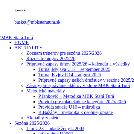
Kontakt
basket@mbkstaratura.sk
HOME
AKTUALITY
Zoznam trénerov pre sezónu 2025/2026
Rozpis tréningov 2025/26
Prípravné zápasy tímov 2025/26 – kalendár a výsledky
Turnaj Myjava U17 – september 2025
Turnaj Kyjov U14 – august 2025
Prípravné zápasy našich družstiev v sezóne 2025/
Zásady pre správanie aktérov v klube MBK Stará Turá
Metodické materiály
P.Jankovič – Metodika MBK Stará Turá
Pravidlá pre mládežnícke kategórie 2025/2026
Pravidlá súťaže U10 – mikroliga
B.Bažány – metodika k osobnej obrane
Aktuality zo siete
Sezóna 2025/2026
Tím U23 – mladé ženy U2003
info o tíme U2003