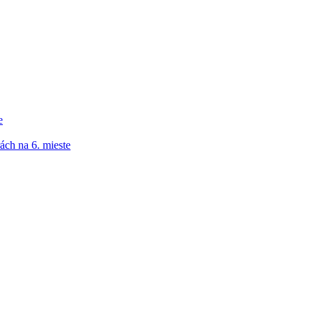
e
ách na 6. mieste