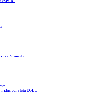
do Švédska
am
ískal 5. miesto
este
je nadnárodnú ligu EGBL