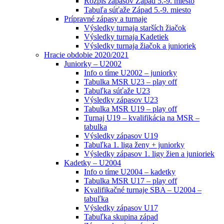
Rozpis zápasov Západ 5.-9. miesto
Tabuľa súťaže Západ 5.-9. miesto
Prípravné zápasy a turnaje
Výsledky turnaja starších žiačok
Výsledky turnaja Kadetiek
Výsledky turnaja žiačok a junioriek
Hracie obdobie 2020/2021
Juniorky – U2002
Info o tíme U2002 – juniorky
Tabulka MSR U23 – play off
Tabuľka súťaže U23
Výsledky zápasov U23
Tabulka MSR U19 – play off
Turnaj U19 – kvalifikácia na MSR –
tabulka
Výsledky zápasov U19
Tabuľka 1. liga ženy + juniorky
Výsledky zápasov 1. ligy žien a junioriek
Kadetky – U2004
Info o tíme U2004 – kadetky
Tabulka MSR U17 – play off
Kvalifikačné turnaje SBA – U2004 –
tabuľka
Výsledky zápasov U17
Tabuľka skupina západ