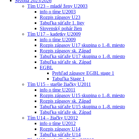
Sezóna 2025/2026
Tím U23 – mladé ženy U2003
info o tíme U2003
Rozpis zápasov U23
Tabuľka súťaže 1. ligy
Slovenský pohár žien
Tím U17 – kadetky U2009
info o tíme U2009
Rozpis zápasov U17 skupina o 1.-8. miesto
Rozpis zápasov sk. Západ
Tabuľka súťaže U17 skupina o 1.-8. miesto
Tabuľka súťaže sk. Západ
EGBL
Prehľad zápasov EGBL stage 1
Tabuľka Stage 1
Tím U15 – staršie žiačky U2011
info o tíme U2011
Rozpis zápasov U15 skupina o 1.-8. miesto
Rozpis zápasov sk. Západ
Tabuľka súťaže U15 skupina o 1.-8. miesto
Tabuľka súťaže sk. Západ
Tím U14 – žiačky U2012
info o tíme U2012
Rozpis zápasov U14
Tabuľka súťaže U14