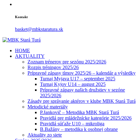
Kontakt
basket@mbkstaratura.sk
HOME
AKTUALITY
Zoznam trénerov pre sezónu 2025/2026
Rozpis tréningov 2025/26
Prípravné zápasy tímov 2025/26 – kalendár a výsledky
Turnaj Myjava U17 – september 2025
Turnaj Kyjov U14 – august 2025
Prípravné zápasy našich družstiev v sezóne
2025/2026
Zásady pre správanie aktérov v klube MBK Stará Turá
Metodické materiály
P.Jankovič – Metodika MBK Stará Turá
Pravidlá pre mládežnícke kategórie 2025/2026
Pravidlá súťaže U10 – mikroliga
B.Bažány – metodika k osobnej obrane
Aktuality zo siete