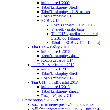
info o tíme U2009
Tabuľka skupiny Stred
Tabuľka skupiny o 1.-8. miesto
Rozpis zápasov U15
EGBL U15
Rozpis zápasov EGBL U15
Výsledky nášho tímu
Tím U15 vyrazil na tretí turnaj
EGBL do Tallinnu
Tabuľka EGBL U15 – 1. turnaj
Tím U14 – žiačky 2010
info o tíme U2010
Tabuľka skupiny Západ
Rozpis zápasov U14
tím U12 – staršie mini 2012
info o tíme U2012
Tabuľka skupiny Stred
Rozpis zápasov U12
Tím U11 – mladšie mini 2013
info o tíme U2013
Tabuľka skupiny Západ
Rozpis zápasov U11
Hracie obdobie 2022/2023
Zoznam trénerov pre sezónu 2022/2023
Náš tím v prvom turnaji EGBL v Litve na 4.