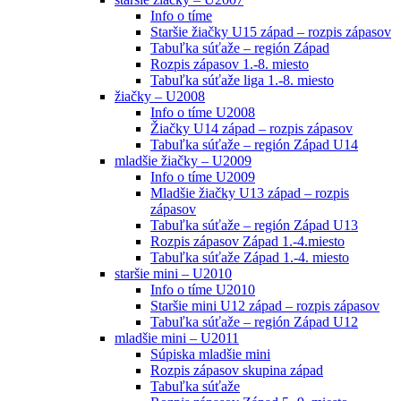
Info o tíme
Staršie žiačky U15 západ – rozpis zápasov
Tabuľka súťaže – región Západ
Rozpis zápasov 1.-8. miesto
Tabuľka súťaže liga 1.-8. miesto
žiačky – U2008
Info o tíme U2008
Žiačky U14 západ – rozpis zápasov
Tabuľka súťaže – región Západ U14
mladšie žiačky – U2009
Info o tíme U2009
Mladšie žiačky U13 západ – rozpis
zápasov
Tabuľka súťaže – región Západ U13
Rozpis zápasov Západ 1.-4.miesto
Tabuľka súťaže Západ 1.-4. miesto
staršie mini – U2010
Info o tíme U2010
Staršie mini U12 západ – rozpis zápasov
Tabuľka súťaže – región Západ U12
mladšie mini – U2011
Súpiska mladšie mini
Rozpis zápasov skupina západ
Tabuľka súťaže