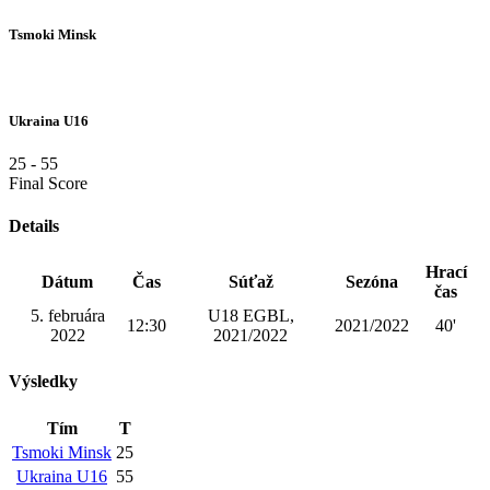
Tsmoki Minsk
Ukraina U16
25
-
55
Final Score
Details
Hrací
Dátum
Čas
Súťaž
Sezóna
čas
5. februára
U18 EGBL,
12:30
2021/2022
40'
2022
2021/2022
Výsledky
Tím
T
Tsmoki Minsk
25
Ukraina U16
55