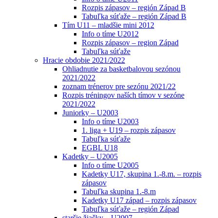
Rozpis zápasov – región Západ B
Tabuľka súťaže – región Západ B
Tím U11 – mladšie mini 2012
Info o tíme U2012
Rozpis zápasov – region Západ
Tabuľka súťaže
Hracie obdobie 2021/2022
Ohliadnutie za basketbalovou sezónou
2021/2022
zoznam trénerov pre sezónu 2021/22
Rozpis tréningov naších tímov v sezóne
2021/2022
Juniorky – U2003
Info o tíme U2003
1. liga + U19 – rozpis zápasov
Tabuľka súťaže
EGBL U18
Kadetky – U2005
Info o tíme U2005
Kadetky U17, skupina 1.-8.m. – rozpis
zápasov
Tabuľka skupina 1.-8.m
Kadetky U17 západ – rozpis zápasov
Tabuľka súťaže – región Západ
staršie žiačky – U2007