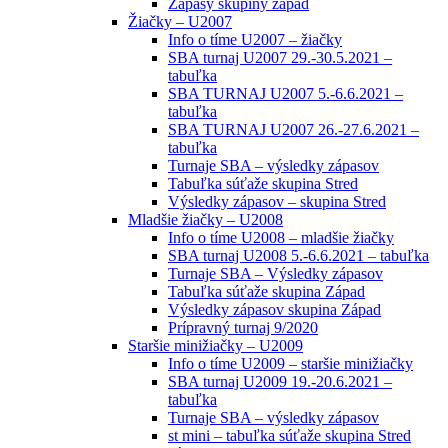
Zápasy skupiny západ
Žiačky – U2007
Info o tíme U2007 – žiačky
SBA turnaj U2007 29.-30.5.2021 –
tabuľka
SBA TURNAJ U2007 5.-6.6.2021 –
tabuľka
SBA TURNAJ U2007 26.-27.6.2021 –
tabuľka
Turnaje SBA – výsledky zápasov
Tabuľka súťaže skupina Stred
Výsledky zápasov – skupina Stred
Mladšie žiačky – U2008
Info o tíme U2008 – mladšie žiačky
SBA turnaj U2008 5.-6.6.2021 – tabuľka
Turnaje SBA – Výsledky zápasov
Tabuľka súťaže skupina Západ
Výsledky zápasov skupina Západ
Prípravný turnaj 9/2020
Staršie minižiačky – U2009
Info o tíme U2009 – staršie minižiačky
SBA turnaj U2009 19.-20.6.2021 –
tabuľka
Turnaje SBA – výsledky zápasov
st mini – tabuľka súťaže skupina Stred