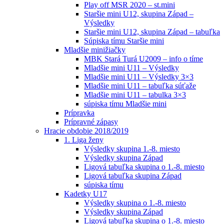
Play off MSR 2020 – st.mini
Staršie mini U12, skupina Západ –
Výsledky
Staršie mini U12, skupina Západ – tabuľka
Súpiska tímu Staršie mini
Mladšie minižiačky
MBK Stará Turá U2009 – info o tíme
Mladšie mini U11 – Výsledky
Mladšie mini U11 – Výsledky 3×3
Mladšie mini U11 – tabuľka súťaže
Mladšie mini U11 – tabulka 3×3
súpiska tímu Mladšie mini
Prípravka
Prípravné zápasy
Hracie obdobie 2018/2019
1. Liga ženy
Výsledky skupina 1.-8. miesto
Výsledky skupina Západ
Ligová tabuľka skupina o 1.-8. miesto
Ligová tabuľka skupina Západ
súpiska tímu
Kadetky U17
Výsledky skupina o 1.-8. miesto
Výsledky skupina Západ
Ligová tabuľka skupina o 1.-8. miesto