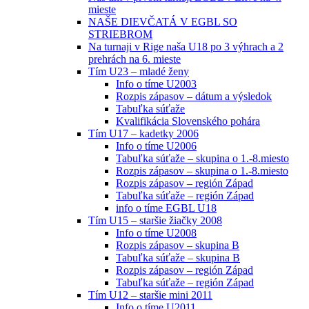
mieste
NAŠE DIEVČATÁ V EGBL SO
STRIEBROM
Na turnaji v Rige naša U18 po 3 výhrach a 2
prehrách na 6. mieste
Tím U23 – mladé ženy
Info o tíme U2003
Rozpis zápasov – dátum a výsledok
Tabuľka súťaže
Kvalifikácia Slovenského pohára
Tím U17 – kadetky 2006
Info o tíme U2006
Tabuľka súťaže – skupina o 1.-8.miesto
Rozpis zápasov – skupina o 1.-8.miesto
Rozpis zápasov – región Západ
Tabuľka súťaže – región Západ
info o tíme EGBL U18
Tím U15 – staršie žiačky 2008
Info o tíme U2008
Rozpis zápasov – skupina B
Tabuľka súťaže – skupina B
Rozpis zápasov – región Západ
Tabuľka súťaže – región Západ
Tím U12 – staršie mini 2011
Info o tíme U2011