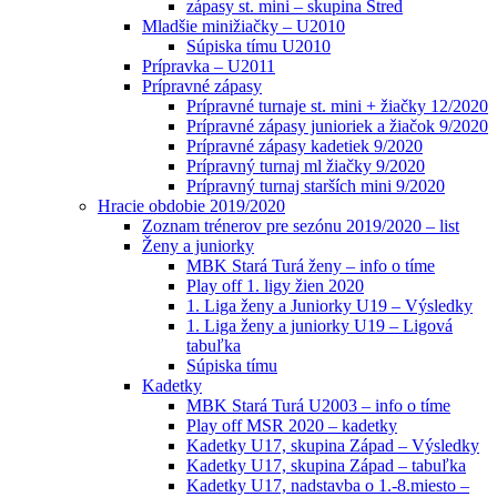
zápasy st. mini – skupina Stred
Mladšie minižiačky – U2010
Súpiska tímu U2010
Prípravka – U2011
Prípravné zápasy
Prípravné turnaje st. mini + žiačky 12/2020
Prípravné zápasy junioriek a žiačok 9/2020
Prípravné zápasy kadetiek 9/2020
Prípravný turnaj ml žiačky 9/2020
Prípravný turnaj starších mini 9/2020
Hracie obdobie 2019/2020
Zoznam trénerov pre sezónu 2019/2020 – list
Ženy a juniorky
MBK Stará Turá ženy – info o tíme
Play off 1. ligy žien 2020
1. Liga ženy a Juniorky U19 – Výsledky
1. Liga ženy a juniorky U19 – Ligová
tabuľka
Súpiska tímu
Kadetky
MBK Stará Turá U2003 – info o tíme
Play off MSR 2020 – kadetky
Kadetky U17, skupina Západ – Výsledky
Kadetky U17, skupina Západ – tabuľka
Kadetky U17, nadstavba o 1.-8.miesto –