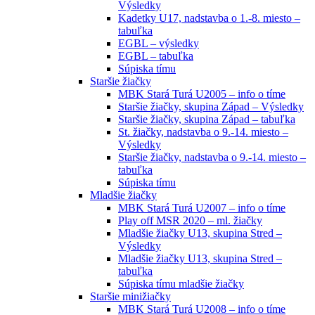
Výsledky
Kadetky U17, nadstavba o 1.-8. miesto –
tabuľka
EGBL – výsledky
EGBL – tabuľka
Súpiska tímu
Staršie žiačky
MBK Stará Turá U2005 – info o tíme
Staršie žiačky, skupina Západ – Výsledky
Staršie žiačky, skupina Západ – tabuľka
St. žiačky, nadstavba o 9.-14. miesto –
Výsledky
Staršie žiačky, nadstavba o 9.-14. miesto –
tabuľka
Súpiska tímu
Mladšie žiačky
MBK Stará Turá U2007 – info o tíme
Play off MSR 2020 – ml. žiačky
Mladšie žiačky U13, skupina Stred –
Výsledky
Mladšie žiačky U13, skupina Stred –
tabuľka
Súpiska tímu mladšie žiačky
Staršie minižiačky
MBK Stará Turá U2008 – info o tíme