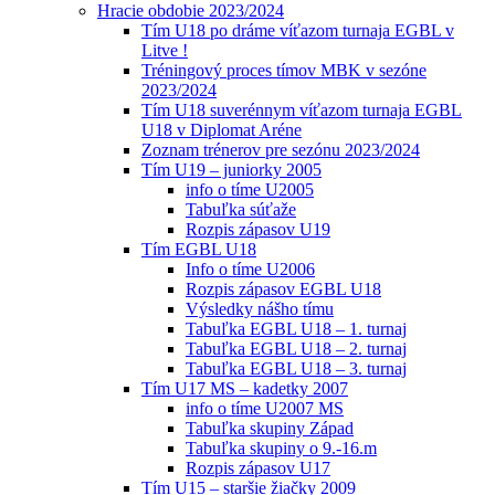
Hracie obdobie 2023/2024
Tím U18 po dráme víťazom turnaja EGBL v
Litve !
Tréningový proces tímov MBK v sezóne
2023/2024
Tím U18 suverénnym víťazom turnaja EGBL
U18 v Diplomat Aréne
Zoznam trénerov pre sezónu 2023/2024
Tím U19 – juniorky 2005
info o tíme U2005
Tabuľka súťaže
Rozpis zápasov U19
Tím EGBL U18
Info o tíme U2006
Rozpis zápasov EGBL U18
Výsledky nášho tímu
Tabuľka EGBL U18 – 1. turnaj
Tabuľka EGBL U18 – 2. turnaj
Tabuľka EGBL U18 – 3. turnaj
Tím U17 MS – kadetky 2007
info o tíme U2007 MS
Tabuľka skupiny Západ
Tabuľka skupiny o 9.-16.m
Rozpis zápasov U17
Tím U15 – staršie žiačky 2009