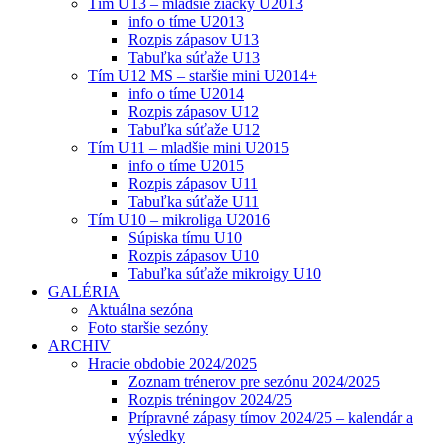
Tím U13 – mladšie žiačky U2013
info o tíme U2013
Rozpis zápasov U13
Tabuľka súťaže U13
Tím U12 MS – staršie mini U2014+
info o tíme U2014
Rozpis zápasov U12
Tabuľka súťaže U12
Tím U11 – mladšie mini U2015
info o tíme U2015
Rozpis zápasov U11
Tabuľka súťaže U11
Tím U10 – mikroliga U2016
Súpiska tímu U10
Rozpis zápasov U10
Tabuľka súťaže mikroigy U10
GALÉRIA
Aktuálna sezóna
Foto staršie sezóny
ARCHIV
Hracie obdobie 2024/2025
Zoznam trénerov pre sezónu 2024/2025
Rozpis tréningov 2024/25
Prípravné zápasy tímov 2024/25 – kalendár a
výsledky