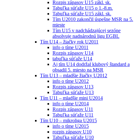
Rozpis zápasov U15 zákl. sk.
Tabuľka súťaže U15 o 1.-8.m.
Tabuľka súťaže U15 zákl. sk.
Tím U2010 zakončil úspešne MSR na 5.
mieste
Tím U15 v nadchádzajúcej sezóne
absolvuje nadnárodnú ligu EGBL
Tím U14 – žiačky rok U2011
info o tíme U2011
Rozpis zápasov U14
tabuľka súťaže U14
Aj tím U14 dodržal klubový štandard a
obsadil 5. miesto na MSR
Tím U13 – mladšie žiačky U2012
info o tíme U2012
Rozpis zápasov U13
Tabuľka súťaže U13
Tím U11 – mladšie mini U2014
info o tíme U2014
Rozpis zápasov U11
Tabuľka súťaže U11
Tím U10 – mikroliga U2015
info o tíme U2015
rozpis zápasov U10
Tabuľka súťaže U10