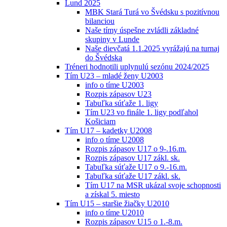
Lund 2025
MBK Stará Turá vo Švédsku s pozitívnou
bilanciou
Naše tímy úspešne zvládli základné
skupiny v Lunde
Naše dievčatá 1.1.2025 vyrážajú na turnaj
do Švédska
Tréneri hodnotili uplynulú sezónu 2024/2025
Tím U23 – mladé ženy U2003
info o tíme U2003
Rozpis zápasov U23
Tabuľka súťaže 1. ligy
Tím U23 vo finále 1. ligy podľahol
Košiciam
Tím U17 – kadetky U2008
info o tíme U2008
Rozpis zápasov U17 o 9-.16.m.
Rozpis zápasov U17 zákl. sk.
Tabuľka súťaže U17 o 9.-16.m.
Tabuľka súťaže U17 zákl. sk.
Tím U17 na MSR ukázal svoje schopnosti
a získal 5. miesto
Tím U15 – staršie žiačky U2010
info o tíme U2010
Rozpis zápasov U15 o 1.-8.m.