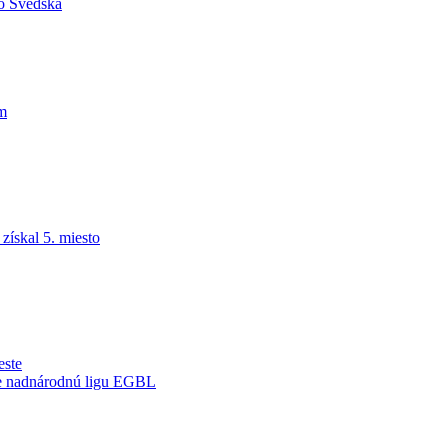
do Švédska
am
ískal 5. miesto
este
je nadnárodnú ligu EGBL