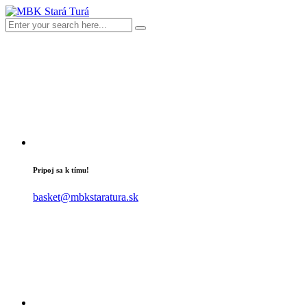
Pripoj sa k tímu!
basket@mbkstaratura.sk