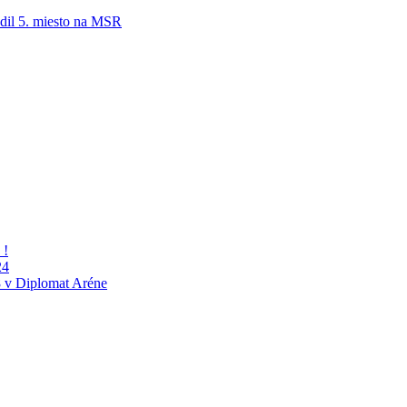
adil 5. miesto na MSR
 !
24
 v Diplomat Aréne