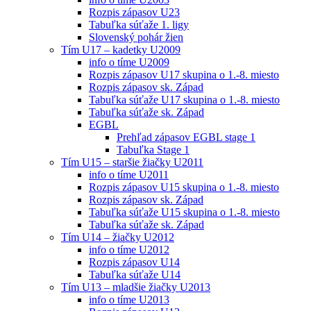
Rozpis zápasov U23
Tabuľka súťaže 1. ligy
Slovenský pohár žien
Tím U17 – kadetky U2009
info o tíme U2009
Rozpis zápasov U17 skupina o 1.-8. miesto
Rozpis zápasov sk. Západ
Tabuľka súťaže U17 skupina o 1.-8. miesto
Tabuľka súťaže sk. Západ
EGBL
Prehľad zápasov EGBL stage 1
Tabuľka Stage 1
Tím U15 – staršie žiačky U2011
info o tíme U2011
Rozpis zápasov U15 skupina o 1.-8. miesto
Rozpis zápasov sk. Západ
Tabuľka súťaže U15 skupina o 1.-8. miesto
Tabuľka súťaže sk. Západ
Tím U14 – žiačky U2012
info o tíme U2012
Rozpis zápasov U14
Tabuľka súťaže U14
Tím U13 – mladšie žiačky U2013
info o tíme U2013