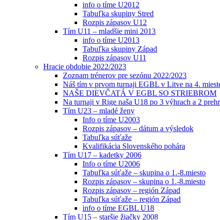
info o tíme U2012
Tabuľka skupiny Stred
Rozpis zápasov U12
Tím U11 – mladšie mini 2013
info o tíme U2013
Tabuľka skupiny Západ
Rozpis zápasov U11
Hracie obdobie 2022/2023
Zoznam trénerov pre sezónu 2022/2023
Náš tím v prvom turnaji EGBL v Litve na 4. miest
NAŠE DIEVČATÁ V EGBL SO STRIEBROM
Na turnaji v Rige naša U18 po 3 výhrach a 2 prehr
Tím U23 – mladé ženy
Info o tíme U2003
Rozpis zápasov – dátum a výsledok
Tabuľka súťaže
Kvalifikácia Slovenského pohára
Tím U17 – kadetky 2006
Info o tíme U2006
Tabuľka súťaže – skupina o 1.-8.miesto
Rozpis zápasov – skupina o 1.-8.miesto
Rozpis zápasov – región Západ
Tabuľka súťaže – región Západ
info o tíme EGBL U18
Tím U15 – staršie žiačky 2008