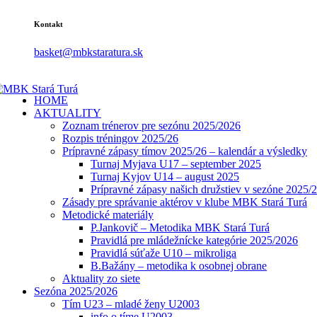
Kontakt
basket@mbkstaratura.sk
HOME
AKTUALITY
Zoznam trénerov pre sezónu 2025/2026
Rozpis tréningov 2025/26
Prípravné zápasy tímov 2025/26 – kalendár a výsledky
Turnaj Myjava U17 – september 2025
Turnaj Kyjov U14 – august 2025
Prípravné zápasy našich družstiev v sezóne 2025/
Zásady pre správanie aktérov v klube MBK Stará Turá
Metodické materiály
P.Jankovič – Metodika MBK Stará Turá
Pravidlá pre mládežnícke kategórie 2025/2026
Pravidlá súťaže U10 – mikroliga
B.Bažány – metodika k osobnej obrane
Aktuality zo siete
Sezóna 2025/2026
Tím U23 – mladé ženy U2003
info o tíme U2003