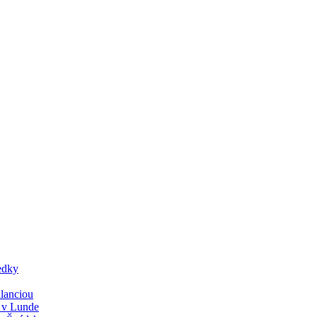
edky
lanciou
y v Lunde