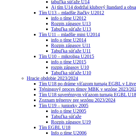
tabuľka súťaže U14
Aj tím U14 dodržal klubový štandard a obs
Tím U13 – mladšie žiačky U2012
info o tíme U2012
Rozpis zápasov U13
Tabuľka súťaže U13
Tím U11 – mladšie mini U2014
info o tíme U2014
Rozpis zápasov U11
Tabuľka súťaže U11
Tím U10 – mikroliga U2015
info o tíme U2015
rozpis zápasov U10
Tabuľka súťaže U10
Hracie obdobie 2023/2024
Tím U18 po dráme víťazom turnaja EGBL v Litve
Tréningový proces tímov MBK v sezóne 2023/20
Tím U18 suverénnym víťazom turnaja EGBL U18
Zoznam trénerov pre sezónu 2023/2024
Tím U19 – juniorky 2005
info o tíme U2005
Tabuľka súťaže
Rozpis zápasov U19
Tím EGBL U18
Info o tíme U2006