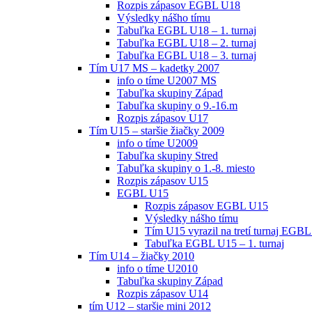
Rozpis zápasov EGBL U18
Výsledky nášho tímu
Tabuľka EGBL U18 – 1. turnaj
Tabuľka EGBL U18 – 2. turnaj
Tabuľka EGBL U18 – 3. turnaj
Tím U17 MS – kadetky 2007
info o tíme U2007 MS
Tabuľka skupiny Západ
Tabuľka skupiny o 9.-16.m
Rozpis zápasov U17
Tím U15 – staršie žiačky 2009
info o tíme U2009
Tabuľka skupiny Stred
Tabuľka skupiny o 1.-8. miesto
Rozpis zápasov U15
EGBL U15
Rozpis zápasov EGBL U15
Výsledky nášho tímu
Tím U15 vyrazil na tretí turnaj EGBL
Tabuľka EGBL U15 – 1. turnaj
Tím U14 – žiačky 2010
info o tíme U2010
Tabuľka skupiny Západ
Rozpis zápasov U14
tím U12 – staršie mini 2012