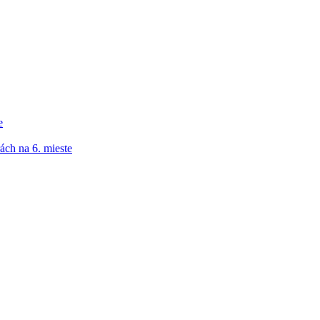
e
ách na 6. mieste