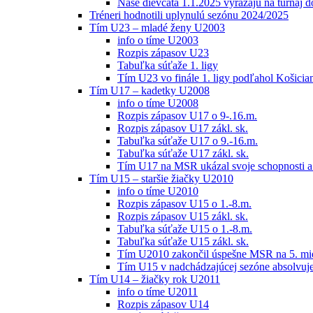
Naše dievčatá 1.1.2025 vyrážajú na turnaj 
Tréneri hodnotili uplynulú sezónu 2024/2025
Tím U23 – mladé ženy U2003
info o tíme U2003
Rozpis zápasov U23
Tabuľka súťaže 1. ligy
Tím U23 vo finále 1. ligy podľahol Košici
Tím U17 – kadetky U2008
info o tíme U2008
Rozpis zápasov U17 o 9-.16.m.
Rozpis zápasov U17 zákl. sk.
Tabuľka súťaže U17 o 9.-16.m.
Tabuľka súťaže U17 zákl. sk.
Tím U17 na MSR ukázal svoje schopnosti a z
Tím U15 – staršie žiačky U2010
info o tíme U2010
Rozpis zápasov U15 o 1.-8.m.
Rozpis zápasov U15 zákl. sk.
Tabuľka súťaže U15 o 1.-8.m.
Tabuľka súťaže U15 zákl. sk.
Tím U2010 zakončil úspešne MSR na 5. mi
Tím U15 v nadchádzajúcej sezóne absolvu
Tím U14 – žiačky rok U2011
info o tíme U2011
Rozpis zápasov U14