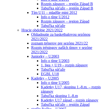
Rozpis zápasov – región Západ B
Tabuľka súťaže – región Západ B
Tím U11 – mladšie mini 2012
Info o tíme U2012
Rozpis zápasov – region Západ
Tabuľka súťaže
Hracie obdobie 2021/2022
Ohliadnutie za basketbalovou sezónou
2021/2022
zoznam trénerov pre sezónu 2021/22
Rozpis tréningov naších tímov v sezóne
2021/2022
Juniorky – U2003
Info o tíme U2003
1. liga + U19 – rozpis zápasov
Tabuľka súťaže
EGBL U18
Kadetky – U2005
Info o tíme U2005
Kadetky U17, skupina 1.-8.m. – rozpis
zápasov
Tabuľka skupina 1.-8.m
Kadetky U17 západ – rozpis zápasov
Tabuľka súťaže – región Západ
staršie žiačky – U2007