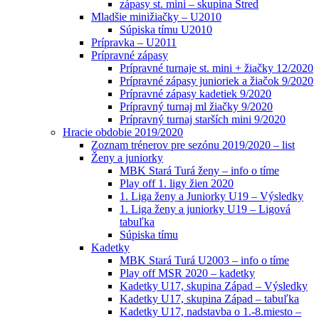
zápasy st. mini – skupina Stred
Mladšie minižiačky – U2010
Súpiska tímu U2010
Prípravka – U2011
Prípravné zápasy
Prípravné turnaje st. mini + žiačky 12/2020
Prípravné zápasy junioriek a žiačok 9/2020
Prípravné zápasy kadetiek 9/2020
Prípravný turnaj ml žiačky 9/2020
Prípravný turnaj starších mini 9/2020
Hracie obdobie 2019/2020
Zoznam trénerov pre sezónu 2019/2020 – list
Ženy a juniorky
MBK Stará Turá ženy – info o tíme
Play off 1. ligy žien 2020
1. Liga ženy a Juniorky U19 – Výsledky
1. Liga ženy a juniorky U19 – Ligová
tabuľka
Súpiska tímu
Kadetky
MBK Stará Turá U2003 – info o tíme
Play off MSR 2020 – kadetky
Kadetky U17, skupina Západ – Výsledky
Kadetky U17, skupina Západ – tabuľka
Kadetky U17, nadstavba o 1.-8.miesto –