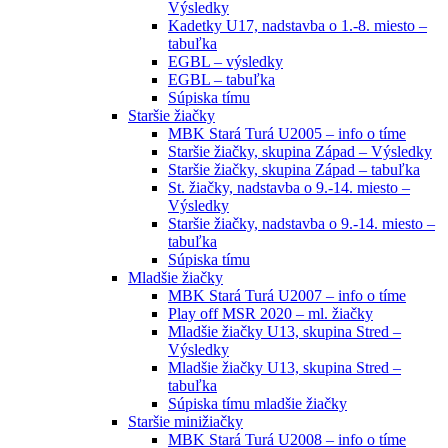
Výsledky
Kadetky U17, nadstavba o 1.-8. miesto –
tabuľka
EGBL – výsledky
EGBL – tabuľka
Súpiska tímu
Staršie žiačky
MBK Stará Turá U2005 – info o tíme
Staršie žiačky, skupina Západ – Výsledky
Staršie žiačky, skupina Západ – tabuľka
St. žiačky, nadstavba o 9.-14. miesto –
Výsledky
Staršie žiačky, nadstavba o 9.-14. miesto –
tabuľka
Súpiska tímu
Mladšie žiačky
MBK Stará Turá U2007 – info o tíme
Play off MSR 2020 – ml. žiačky
Mladšie žiačky U13, skupina Stred –
Výsledky
Mladšie žiačky U13, skupina Stred –
tabuľka
Súpiska tímu mladšie žiačky
Staršie minižiačky
MBK Stará Turá U2008 – info o tíme