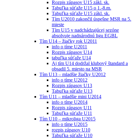
Rozpis zápasov U15 zákl. sk.
Tabuľka súťaže U15 o 1.-8.m.
Tabuľka súťaže U15 zákl. sk.
Tím U2010 zakončil úspešne MSR na 5.
mieste
Tím U15 v nadchádzajúcej sezóne
absolvuje nadnárodnú ligu EGBL
Tím U14 – žiačky rok U2011
info o tíme U2011
Rozpis zápasov U14
tabuľka súťaže U14
Aj tím U14 dodržal klubový štandard a
obsadil 5. miesto na MSR
Tím U13 – mladšie žiačky U2012
info o tíme U2012
Rozpis zápasov U13
Tabuľka súťaže U13
Tím U11 – mladšie mini U2014
info o tíme U2014
Rozpis zápasov U11
Tabuľka súťaže U11
Tím U10 – mikroliga U2015
info o tíme U2015
rozpis zápasov U10
Tabuľka súťaže U10