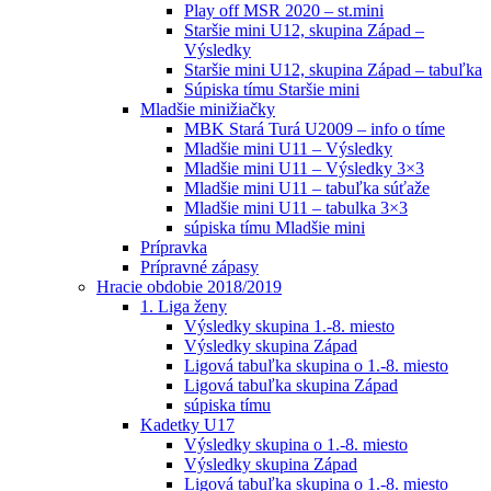
Play off MSR 2020 – st.mini
Staršie mini U12, skupina Západ –
Výsledky
Staršie mini U12, skupina Západ – tabuľka
Súpiska tímu Staršie mini
Mladšie minižiačky
MBK Stará Turá U2009 – info o tíme
Mladšie mini U11 – Výsledky
Mladšie mini U11 – Výsledky 3×3
Mladšie mini U11 – tabuľka súťaže
Mladšie mini U11 – tabulka 3×3
súpiska tímu Mladšie mini
Prípravka
Prípravné zápasy
Hracie obdobie 2018/2019
1. Liga ženy
Výsledky skupina 1.-8. miesto
Výsledky skupina Západ
Ligová tabuľka skupina o 1.-8. miesto
Ligová tabuľka skupina Západ
súpiska tímu
Kadetky U17
Výsledky skupina o 1.-8. miesto
Výsledky skupina Západ
Ligová tabuľka skupina o 1.-8. miesto