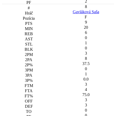
2
8
Gavláková Saša
F
9
20
6
0
1
0
3
8
37.5
0
1
0.0
3
4
75.0
3
3
0
0