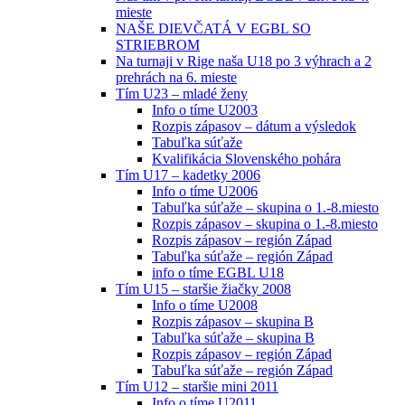
mieste
NAŠE DIEVČATÁ V EGBL SO
STRIEBROM
Na turnaji v Rige naša U18 po 3 výhrach a 2
prehrách na 6. mieste
Tím U23 – mladé ženy
Info o tíme U2003
Rozpis zápasov – dátum a výsledok
Tabuľka súťaže
Kvalifikácia Slovenského pohára
Tím U17 – kadetky 2006
Info o tíme U2006
Tabuľka súťaže – skupina o 1.-8.miesto
Rozpis zápasov – skupina o 1.-8.miesto
Rozpis zápasov – región Západ
Tabuľka súťaže – región Západ
info o tíme EGBL U18
Tím U15 – staršie žiačky 2008
Info o tíme U2008
Rozpis zápasov – skupina B
Tabuľka súťaže – skupina B
Rozpis zápasov – región Západ
Tabuľka súťaže – región Západ
Tím U12 – staršie mini 2011
Info o tíme U2011