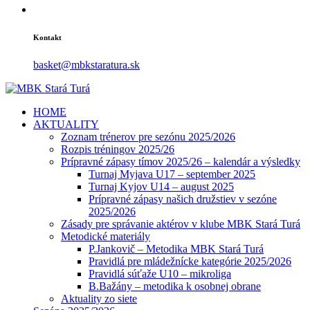
Kontakt
basket@mbkstaratura.sk
HOME
AKTUALITY
Zoznam trénerov pre sezónu 2025/2026
Rozpis tréningov 2025/26
Prípravné zápasy tímov 2025/26 – kalendár a výsledky
Turnaj Myjava U17 – september 2025
Turnaj Kyjov U14 – august 2025
Prípravné zápasy našich družstiev v sezóne
2025/2026
Zásady pre správanie aktérov v klube MBK Stará Turá
Metodické materiály
P.Jankovič – Metodika MBK Stará Turá
Pravidlá pre mládežnícke kategórie 2025/2026
Pravidlá súťaže U10 – mikroliga
B.Bažány – metodika k osobnej obrane
Aktuality zo siete