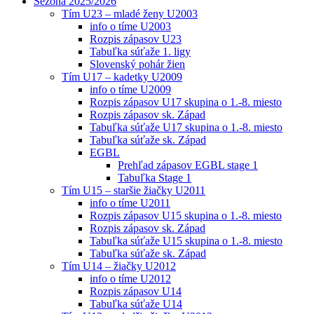
Sezóna 2025/2026
Tím U23 – mladé ženy U2003
info o tíme U2003
Rozpis zápasov U23
Tabuľka súťaže 1. ligy
Slovenský pohár žien
Tím U17 – kadetky U2009
info o tíme U2009
Rozpis zápasov U17 skupina o 1.-8. miesto
Rozpis zápasov sk. Západ
Tabuľka súťaže U17 skupina o 1.-8. miesto
Tabuľka súťaže sk. Západ
EGBL
Prehľad zápasov EGBL stage 1
Tabuľka Stage 1
Tím U15 – staršie žiačky U2011
info o tíme U2011
Rozpis zápasov U15 skupina o 1.-8. miesto
Rozpis zápasov sk. Západ
Tabuľka súťaže U15 skupina o 1.-8. miesto
Tabuľka súťaže sk. Západ
Tím U14 – žiačky U2012
info o tíme U2012
Rozpis zápasov U14
Tabuľka súťaže U14