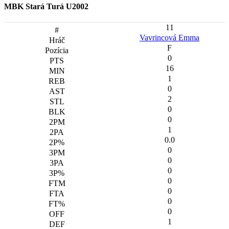
MBK Stará Turá U2002
11
Vavrincová Emma
F
0
16
1
0
2
0
0
1
0.0
0
0
0
0
0
0
0
1