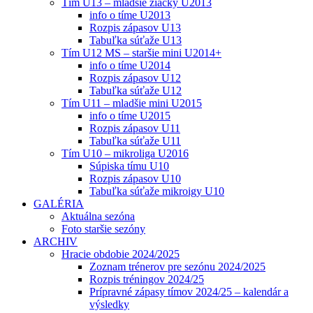
Tím U13 – mladšie žiačky U2013
info o tíme U2013
Rozpis zápasov U13
Tabuľka súťaže U13
Tím U12 MS – staršie mini U2014+
info o tíme U2014
Rozpis zápasov U12
Tabuľka súťaže U12
Tím U11 – mladšie mini U2015
info o tíme U2015
Rozpis zápasov U11
Tabuľka súťaže U11
Tím U10 – mikroliga U2016
Súpiska tímu U10
Rozpis zápasov U10
Tabuľka súťaže mikroigy U10
GALÉRIA
Aktuálna sezóna
Foto staršie sezóny
ARCHIV
Hracie obdobie 2024/2025
Zoznam trénerov pre sezónu 2024/2025
Rozpis tréningov 2024/25
Prípravné zápasy tímov 2024/25 – kalendár a
výsledky