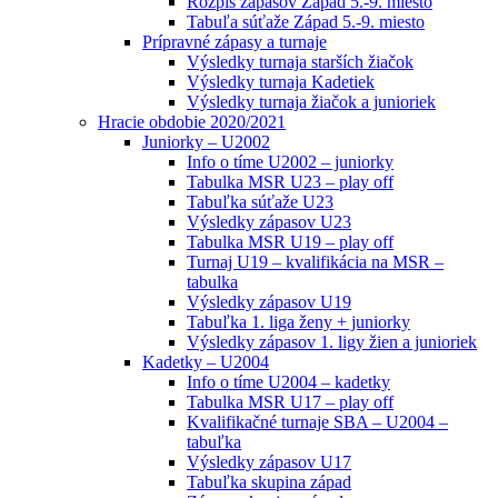
Rozpis zápasov Západ 5.-9. miesto
Tabuľa súťaže Západ 5.-9. miesto
Prípravné zápasy a turnaje
Výsledky turnaja starších žiačok
Výsledky turnaja Kadetiek
Výsledky turnaja žiačok a junioriek
Hracie obdobie 2020/2021
Juniorky – U2002
Info o tíme U2002 – juniorky
Tabulka MSR U23 – play off
Tabuľka súťaže U23
Výsledky zápasov U23
Tabulka MSR U19 – play off
Turnaj U19 – kvalifikácia na MSR –
tabulka
Výsledky zápasov U19
Tabuľka 1. liga ženy + juniorky
Výsledky zápasov 1. ligy žien a junioriek
Kadetky – U2004
Info o tíme U2004 – kadetky
Tabulka MSR U17 – play off
Kvalifikačné turnaje SBA – U2004 –
tabuľka
Výsledky zápasov U17
Tabuľka skupina západ