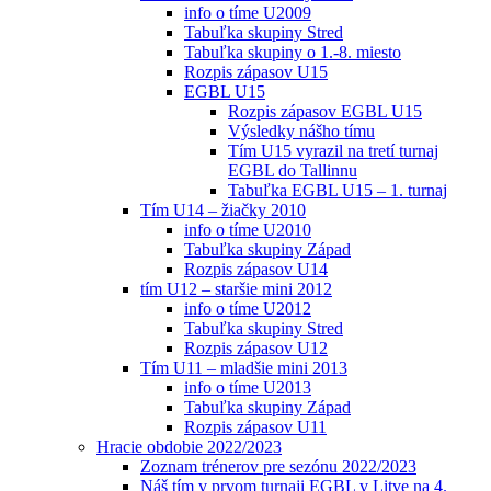
info o tíme U2009
Tabuľka skupiny Stred
Tabuľka skupiny o 1.-8. miesto
Rozpis zápasov U15
EGBL U15
Rozpis zápasov EGBL U15
Výsledky nášho tímu
Tím U15 vyrazil na tretí turnaj
EGBL do Tallinnu
Tabuľka EGBL U15 – 1. turnaj
Tím U14 – žiačky 2010
info o tíme U2010
Tabuľka skupiny Západ
Rozpis zápasov U14
tím U12 – staršie mini 2012
info o tíme U2012
Tabuľka skupiny Stred
Rozpis zápasov U12
Tím U11 – mladšie mini 2013
info o tíme U2013
Tabuľka skupiny Západ
Rozpis zápasov U11
Hracie obdobie 2022/2023
Zoznam trénerov pre sezónu 2022/2023
Náš tím v prvom turnaji EGBL v Litve na 4.