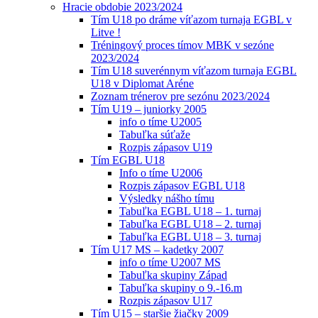
Hracie obdobie 2023/2024
Tím U18 po dráme víťazom turnaja EGBL v
Litve !
Tréningový proces tímov MBK v sezóne
2023/2024
Tím U18 suverénnym víťazom turnaja EGBL
U18 v Diplomat Aréne
Zoznam trénerov pre sezónu 2023/2024
Tím U19 – juniorky 2005
info o tíme U2005
Tabuľka súťaže
Rozpis zápasov U19
Tím EGBL U18
Info o tíme U2006
Rozpis zápasov EGBL U18
Výsledky nášho tímu
Tabuľka EGBL U18 – 1. turnaj
Tabuľka EGBL U18 – 2. turnaj
Tabuľka EGBL U18 – 3. turnaj
Tím U17 MS – kadetky 2007
info o tíme U2007 MS
Tabuľka skupiny Západ
Tabuľka skupiny o 9.-16.m
Rozpis zápasov U17
Tím U15 – staršie žiačky 2009