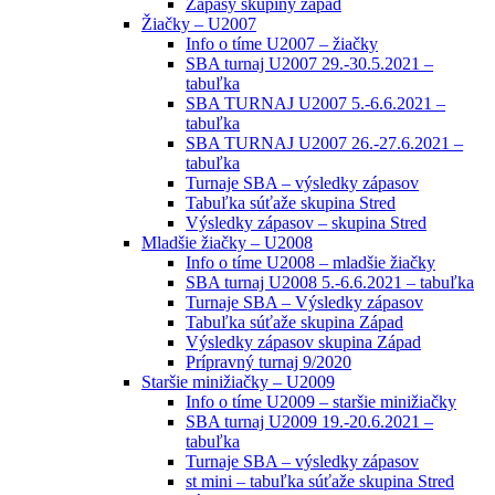
Zápasy skupiny západ
Žiačky – U2007
Info o tíme U2007 – žiačky
SBA turnaj U2007 29.-30.5.2021 –
tabuľka
SBA TURNAJ U2007 5.-6.6.2021 –
tabuľka
SBA TURNAJ U2007 26.-27.6.2021 –
tabuľka
Turnaje SBA – výsledky zápasov
Tabuľka súťaže skupina Stred
Výsledky zápasov – skupina Stred
Mladšie žiačky – U2008
Info o tíme U2008 – mladšie žiačky
SBA turnaj U2008 5.-6.6.2021 – tabuľka
Turnaje SBA – Výsledky zápasov
Tabuľka súťaže skupina Západ
Výsledky zápasov skupina Západ
Prípravný turnaj 9/2020
Staršie minižiačky – U2009
Info o tíme U2009 – staršie minižiačky
SBA turnaj U2009 19.-20.6.2021 –
tabuľka
Turnaje SBA – výsledky zápasov
st mini – tabuľka súťaže skupina Stred