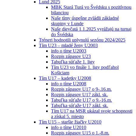
Lund 2025
MBK Stará Turá vo Švédsku s pozitívnou
bilanciou
Naše tímy úspešne zvládli základné
skupiny v Lunde
Naše dievčatá 1.1.2025 vyrážajú na turnaj
do Švédska
Tréneri hodnotili uplynulú sezónu 2024/2025
Tím U23 – mladé ženy U2003
info o tíme U2003
Rozpis zápasov U23
Tabuľka súťaže 1. ligy
Tím U23 vo finále 1. ligy podľahol
Košiciam
Tím U17 – kadetky U2008
info o tíme U2008
Rozpis zápasov U17 o 9-.16.m.
Rozpis zápasov U17 zákl. sk.
Tabuľka súťaže U17 o 9.-16.m.
Tabuľka súťaže U17 zákl. sk.
Tím U17 na MSR ukázal svoje schopnosti
a získal 5. miesto
Tím U15 – staršie žiačky U2010
info o tíme U2010
Rozpis zápasov U15 o 1.-8.m.