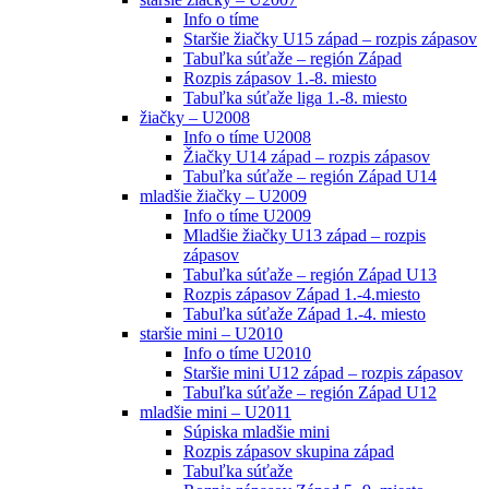
Info o tíme
Staršie žiačky U15 západ – rozpis zápasov
Tabuľka súťaže – región Západ
Rozpis zápasov 1.-8. miesto
Tabuľka súťaže liga 1.-8. miesto
žiačky – U2008
Info o tíme U2008
Žiačky U14 západ – rozpis zápasov
Tabuľka súťaže – región Západ U14
mladšie žiačky – U2009
Info o tíme U2009
Mladšie žiačky U13 západ – rozpis
zápasov
Tabuľka súťaže – región Západ U13
Rozpis zápasov Západ 1.-4.miesto
Tabuľka súťaže Západ 1.-4. miesto
staršie mini – U2010
Info o tíme U2010
Staršie mini U12 západ – rozpis zápasov
Tabuľka súťaže – región Západ U12
mladšie mini – U2011
Súpiska mladšie mini
Rozpis zápasov skupina západ
Tabuľka súťaže