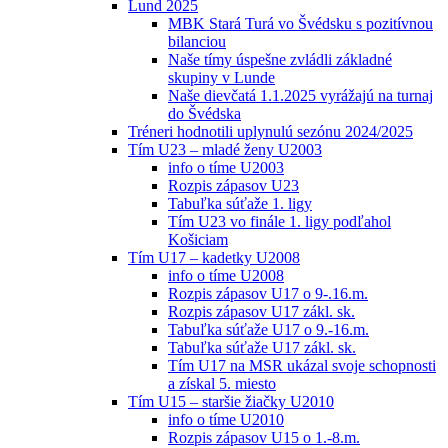
Lund 2025
MBK Stará Turá vo Švédsku s pozitívnou
bilanciou
Naše tímy úspešne zvládli základné
skupiny v Lunde
Naše dievčatá 1.1.2025 vyrážajú na turnaj
do Švédska
Tréneri hodnotili uplynulú sezónu 2024/2025
Tím U23 – mladé ženy U2003
info o tíme U2003
Rozpis zápasov U23
Tabuľka súťaže 1. ligy
Tím U23 vo finále 1. ligy podľahol
Košiciam
Tím U17 – kadetky U2008
info o tíme U2008
Rozpis zápasov U17 o 9-.16.m.
Rozpis zápasov U17 zákl. sk.
Tabuľka súťaže U17 o 9.-16.m.
Tabuľka súťaže U17 zákl. sk.
Tím U17 na MSR ukázal svoje schopnosti
a získal 5. miesto
Tím U15 – staršie žiačky U2010
info o tíme U2010
Rozpis zápasov U15 o 1.-8.m.