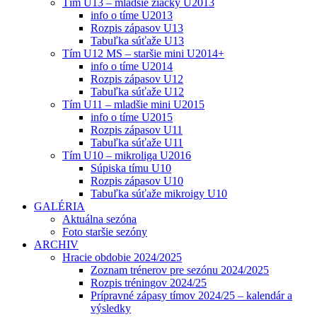
Tím U13 – mladšie žiačky U2013
info o tíme U2013
Rozpis zápasov U13
Tabuľka súťaže U13
Tím U12 MS – staršie mini U2014+
info o tíme U2014
Rozpis zápasov U12
Tabuľka súťaže U12
Tím U11 – mladšie mini U2015
info o tíme U2015
Rozpis zápasov U11
Tabuľka súťaže U11
Tím U10 – mikroliga U2016
Súpiska tímu U10
Rozpis zápasov U10
Tabuľka súťaže mikroigy U10
GALÉRIA
Aktuálna sezóna
Foto staršie sezóny
ARCHIV
Hracie obdobie 2024/2025
Zoznam trénerov pre sezónu 2024/2025
Rozpis tréningov 2024/25
Prípravné zápasy tímov 2024/25 – kalendár a
výsledky