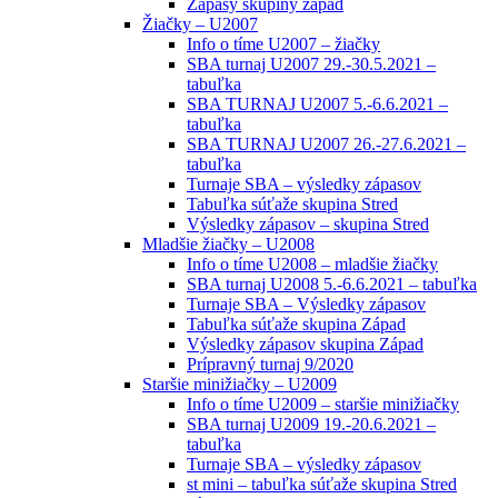
Zápasy skupiny západ
Žiačky – U2007
Info o tíme U2007 – žiačky
SBA turnaj U2007 29.-30.5.2021 –
tabuľka
SBA TURNAJ U2007 5.-6.6.2021 –
tabuľka
SBA TURNAJ U2007 26.-27.6.2021 –
tabuľka
Turnaje SBA – výsledky zápasov
Tabuľka súťaže skupina Stred
Výsledky zápasov – skupina Stred
Mladšie žiačky – U2008
Info o tíme U2008 – mladšie žiačky
SBA turnaj U2008 5.-6.6.2021 – tabuľka
Turnaje SBA – Výsledky zápasov
Tabuľka súťaže skupina Západ
Výsledky zápasov skupina Západ
Prípravný turnaj 9/2020
Staršie minižiačky – U2009
Info o tíme U2009 – staršie minižiačky
SBA turnaj U2009 19.-20.6.2021 –
tabuľka
Turnaje SBA – výsledky zápasov
st mini – tabuľka súťaže skupina Stred