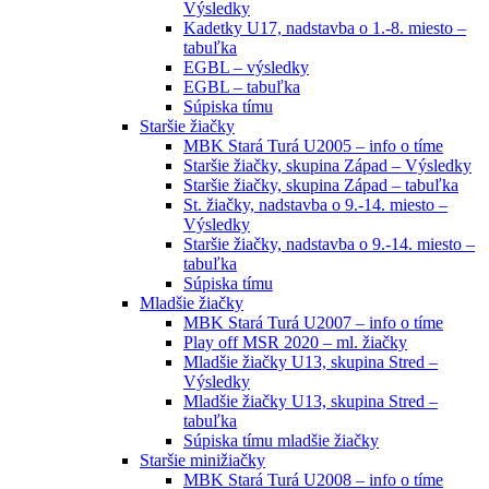
Výsledky
Kadetky U17, nadstavba o 1.-8. miesto –
tabuľka
EGBL – výsledky
EGBL – tabuľka
Súpiska tímu
Staršie žiačky
MBK Stará Turá U2005 – info o tíme
Staršie žiačky, skupina Západ – Výsledky
Staršie žiačky, skupina Západ – tabuľka
St. žiačky, nadstavba o 9.-14. miesto –
Výsledky
Staršie žiačky, nadstavba o 9.-14. miesto –
tabuľka
Súpiska tímu
Mladšie žiačky
MBK Stará Turá U2007 – info o tíme
Play off MSR 2020 – ml. žiačky
Mladšie žiačky U13, skupina Stred –
Výsledky
Mladšie žiačky U13, skupina Stred –
tabuľka
Súpiska tímu mladšie žiačky
Staršie minižiačky
MBK Stará Turá U2008 – info o tíme