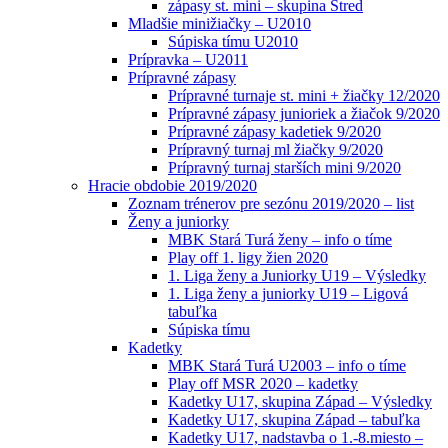
zápasy st. mini – skupina Stred
Mladšie minižiačky – U2010
Súpiska tímu U2010
Prípravka – U2011
Prípravné zápasy
Prípravné turnaje st. mini + žiačky 12/2020
Prípravné zápasy junioriek a žiačok 9/2020
Prípravné zápasy kadetiek 9/2020
Prípravný turnaj ml žiačky 9/2020
Prípravný turnaj starších mini 9/2020
Hracie obdobie 2019/2020
Zoznam trénerov pre sezónu 2019/2020 – list
Ženy a juniorky
MBK Stará Turá ženy – info o tíme
Play off 1. ligy žien 2020
1. Liga ženy a Juniorky U19 – Výsledky
1. Liga ženy a juniorky U19 – Ligová
tabuľka
Súpiska tímu
Kadetky
MBK Stará Turá U2003 – info o tíme
Play off MSR 2020 – kadetky
Kadetky U17, skupina Západ – Výsledky
Kadetky U17, skupina Západ – tabuľka
Kadetky U17, nadstavba o 1.-8.miesto –