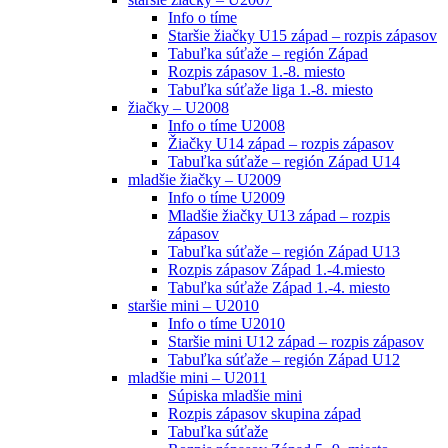
Info o tíme
Staršie žiačky U15 západ – rozpis zápasov
Tabuľka súťaže – región Západ
Rozpis zápasov 1.-8. miesto
Tabuľka súťaže liga 1.-8. miesto
žiačky – U2008
Info o tíme U2008
Žiačky U14 západ – rozpis zápasov
Tabuľka súťaže – región Západ U14
mladšie žiačky – U2009
Info o tíme U2009
Mladšie žiačky U13 západ – rozpis
zápasov
Tabuľka súťaže – región Západ U13
Rozpis zápasov Západ 1.-4.miesto
Tabuľka súťaže Západ 1.-4. miesto
staršie mini – U2010
Info o tíme U2010
Staršie mini U12 západ – rozpis zápasov
Tabuľka súťaže – región Západ U12
mladšie mini – U2011
Súpiska mladšie mini
Rozpis zápasov skupina západ
Tabuľka súťaže