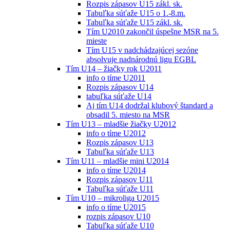
Rozpis zápasov U15 zákl. sk.
Tabuľka súťaže U15 o 1.-8.m.
Tabuľka súťaže U15 zákl. sk.
Tím U2010 zakončil úspešne MSR na 5.
mieste
Tím U15 v nadchádzajúcej sezóne
absolvuje nadnárodnú ligu EGBL
Tím U14 – žiačky rok U2011
info o tíme U2011
Rozpis zápasov U14
tabuľka súťaže U14
Aj tím U14 dodržal klubový štandard a
obsadil 5. miesto na MSR
Tím U13 – mladšie žiačky U2012
info o tíme U2012
Rozpis zápasov U13
Tabuľka súťaže U13
Tím U11 – mladšie mini U2014
info o tíme U2014
Rozpis zápasov U11
Tabuľka súťaže U11
Tím U10 – mikroliga U2015
info o tíme U2015
rozpis zápasov U10
Tabuľka súťaže U10