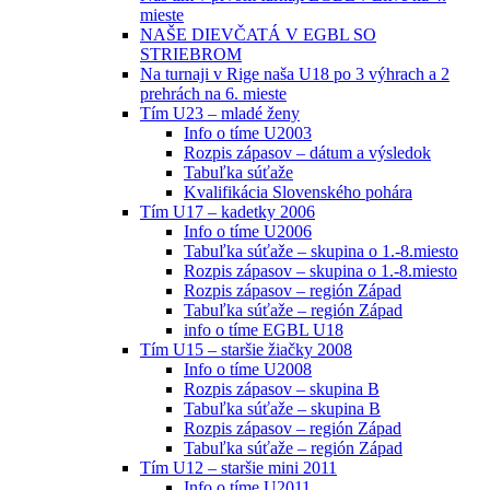
mieste
NAŠE DIEVČATÁ V EGBL SO
STRIEBROM
Na turnaji v Rige naša U18 po 3 výhrach a 2
prehrách na 6. mieste
Tím U23 – mladé ženy
Info o tíme U2003
Rozpis zápasov – dátum a výsledok
Tabuľka súťaže
Kvalifikácia Slovenského pohára
Tím U17 – kadetky 2006
Info o tíme U2006
Tabuľka súťaže – skupina o 1.-8.miesto
Rozpis zápasov – skupina o 1.-8.miesto
Rozpis zápasov – región Západ
Tabuľka súťaže – región Západ
info o tíme EGBL U18
Tím U15 – staršie žiačky 2008
Info o tíme U2008
Rozpis zápasov – skupina B
Tabuľka súťaže – skupina B
Rozpis zápasov – región Západ
Tabuľka súťaže – región Západ
Tím U12 – staršie mini 2011
Info o tíme U2011