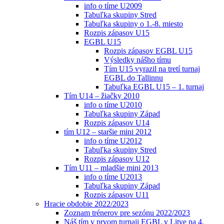
info o tíme U2009
Tabuľka skupiny Stred
Tabuľka skupiny o 1.-8. miesto
Rozpis zápasov U15
EGBL U15
Rozpis zápasov EGBL U15
Výsledky nášho tímu
Tím U15 vyrazil na tretí turnaj
EGBL do Tallinnu
Tabuľka EGBL U15 – 1. turnaj
Tím U14 – žiačky 2010
info o tíme U2010
Tabuľka skupiny Západ
Rozpis zápasov U14
tím U12 – staršie mini 2012
info o tíme U2012
Tabuľka skupiny Stred
Rozpis zápasov U12
Tím U11 – mladšie mini 2013
info o tíme U2013
Tabuľka skupiny Západ
Rozpis zápasov U11
Hracie obdobie 2022/2023
Zoznam trénerov pre sezónu 2022/2023
Náš tím v prvom turnaji EGBL v Litve na 4.