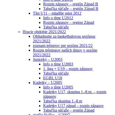
Rozpis zápasov – región Západ B
Tabuľka súťaže – región Západ B
Tím U11 – mladšie mini 2012
Info o tíme U2012
Rozpis zápasov – region Západ
Tabuľka súťaže
Hracie obdobie 2021/2022
Ohliadnutie za basketbalovou sezónou
2021/2022
zoznam trénerov pre sezónu 2021/22
Rozpis tréningov naších tímov v sezóne
2021/2022
Juniorky – U2003
Info o tíme U2003
1. liga + U19 – rozpis zápasov
Tabuľka súťaže
EGBL U18
Kadetky – U2005
Info o tíme U2005
Kadetky U17, skupina 1.-8.m. – rozpis
zápasov
Tabuľka skupina 1.-8.m
Kadetky U17 západ – rozpis zápasov
Tabuľka súťaže – región Západ
staršie žiačky – U2007