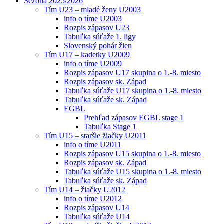
Sezóna 2025/2026
Tím U23 – mladé ženy U2003
info o tíme U2003
Rozpis zápasov U23
Tabuľka súťaže 1. ligy
Slovenský pohár žien
Tím U17 – kadetky U2009
info o tíme U2009
Rozpis zápasov U17 skupina o 1.-8. miesto
Rozpis zápasov sk. Západ
Tabuľka súťaže U17 skupina o 1.-8. miesto
Tabuľka súťaže sk. Západ
EGBL
Prehľad zápasov EGBL stage 1
Tabuľka Stage 1
Tím U15 – staršie žiačky U2011
info o tíme U2011
Rozpis zápasov U15 skupina o 1.-8. miesto
Rozpis zápasov sk. Západ
Tabuľka súťaže U15 skupina o 1.-8. miesto
Tabuľka súťaže sk. Západ
Tím U14 – žiačky U2012
info o tíme U2012
Rozpis zápasov U14
Tabuľka súťaže U14