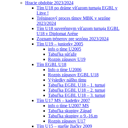
Hracie obdobie 2023/2024
Tím U18 po dráme víťazom turnaja EGBL v
Litve !
Tréningový proces tímov MBK v sezóne
2023/2024
Tím U18 suverénnym víťazom turnaja EGBL
U18 v Diplomat Aréne
Zoznam trénerov pre sezónu 2023/2024
Tím U19 – juniorky 2005
info o tíme U2005
Tabuľka súťaže
Rozpis zápasov U19
Tím EGBL U18
Info o tíme U2006
Rozpis zápasov EGBL U18
Výsledky nášho tímu
Tabuľka EGBL U18 – 1. turnaj
Tabuľka EGBL U18 – 2. turnaj
Tabuľka EGBL U18 – 3. turnaj
Tím U17 MS – kadetky 2007
info o tíme U2007 MS
Tabuľka skupiny Západ
Tabuľka skupiny o 9.-16.m
Rozpis zápasov U17
Tím U15 – staršie žiačky 2009