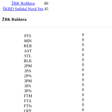
ŽBK Rožňava
80
ŠKBD Spišská Nová Ves
45
ŽBK Rožňava
0
0
0
0
0
0
0
0
0
0
0
0
0
0
0
0