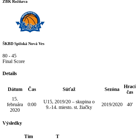
ŽBK Rožňava
ŠKBD Spišská Nová Ves
80
-
45
Final Score
Details
Hrací
Dátum
Čas
Súťaž
Sezóna
čas
15.
U15, 2019/20 – skupina o
februára
0:00
2019/2020
40'
9.-14. miesto. st. žiačky
2020
Výsledky
Tím
T