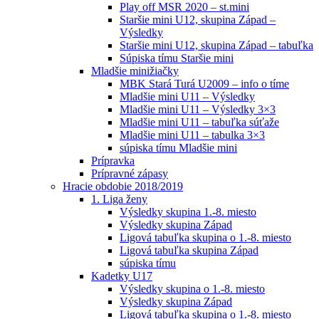
Play off MSR 2020 – st.mini
Staršie mini U12, skupina Západ –
Výsledky
Staršie mini U12, skupina Západ – tabuľka
Súpiska tímu Staršie mini
Mladšie minižiačky
MBK Stará Turá U2009 – info o tíme
Mladšie mini U11 – Výsledky
Mladšie mini U11 – Výsledky 3×3
Mladšie mini U11 – tabuľka súťaže
Mladšie mini U11 – tabulka 3×3
súpiska tímu Mladšie mini
Prípravka
Prípravné zápasy
Hracie obdobie 2018/2019
1. Liga ženy
Výsledky skupina 1.-8. miesto
Výsledky skupina Západ
Ligová tabuľka skupina o 1.-8. miesto
Ligová tabuľka skupina Západ
súpiska tímu
Kadetky U17
Výsledky skupina o 1.-8. miesto
Výsledky skupina Západ
Ligová tabuľka skupina o 1.-8. miesto