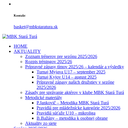
Kontakt
basket@mbkstaratura.sk
HOME
AKTUALITY
Zoznam trénerov pre sezónu 2025/2026
Rozpis tréningov 2025/26
Prípravné zápasy tímov 2025/26 – kalendár a výsledky
Turnaj Myjava U17 – september 2025
Turnaj Kyjov U14 – august 2025
Prípravné zápasy našich družstiev v sezóne
2025/2026
Zásady pre správanie aktérov v klube MBK Stará Turá
Metodické materiály
P.Jankovič – Metodika MBK Stará Turá
Pravidlá pre mládežnícke kategórie 2025/2026
Pravidlá súťaže U10 – mikroliga
B.Bažány – metodika k osobnej obrane
Aktuality zo siete