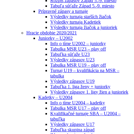
Rozpis zápasov Západ 5.-9. miesto
Tabuľa súťaže Západ 5.-9. miesto
Prípravné zápasy a turnaje
Výsledky turnaja starších žiačok
Výsledky turnaja Kadetiek
Výsledky turnaja žiačok a junioriek
Hracie obdobie 2020/2021
Juniorky – U2002
Info o tíme U2002 – juniorky
Tabulka MSR U23 – play off
Tabuľka súťaže U23
Výsledky zápasov U23
Tabulka MSR U19 – play off
Turnaj U19 – kvalifikácia na MSR –
tabulka
Výsledky zápasov U19
Tabuľka 1. liga ženy + juniorky
Výsledky zápasov 1. ligy žien a junioriek
Kadetky – U2004
Info o tíme U2004 – kadetky
Tabulka MSR U17 – play off
Kvalifikačné turnaje SBA – U2004 –
tabuľka
Výsledky zápasov U17
Tabuľka skupina západ