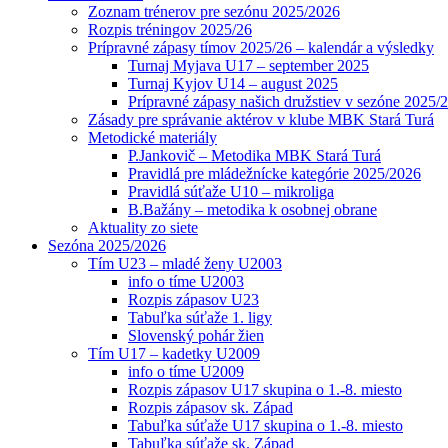
Zoznam trénerov pre sezónu 2025/2026
Rozpis tréningov 2025/26
Prípravné zápasy tímov 2025/26 – kalendár a výsledky
Turnaj Myjava U17 – september 2025
Turnaj Kyjov U14 – august 2025
Prípravné zápasy našich družstiev v sezóne 2025/
Zásady pre správanie aktérov v klube MBK Stará Turá
Metodické materiály
P.Jankovič – Metodika MBK Stará Turá
Pravidlá pre mládežnícke kategórie 2025/2026
Pravidlá súťaže U10 – mikroliga
B.Bažány – metodika k osobnej obrane
Aktuality zo siete
Sezóna 2025/2026
Tím U23 – mladé ženy U2003
info o tíme U2003
Rozpis zápasov U23
Tabuľka súťaže 1. ligy
Slovenský pohár žien
Tím U17 – kadetky U2009
info o tíme U2009
Rozpis zápasov U17 skupina o 1.-8. miesto
Rozpis zápasov sk. Západ
Tabuľka súťaže U17 skupina o 1.-8. miesto
Tabuľka súťaže sk. Západ