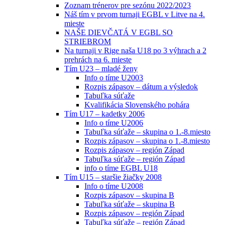
Zoznam trénerov pre sezónu 2022/2023
Náš tím v prvom turnaji EGBL v Litve na 4.
mieste
NAŠE DIEVČATÁ V EGBL SO
STRIEBROM
Na turnaji v Rige naša U18 po 3 výhrach a 2
prehrách na 6. mieste
Tím U23 – mladé ženy
Info o tíme U2003
Rozpis zápasov – dátum a výsledok
Tabuľka súťaže
Kvalifikácia Slovenského pohára
Tím U17 – kadetky 2006
Info o tíme U2006
Tabuľka súťaže – skupina o 1.-8.miesto
Rozpis zápasov – skupina o 1.-8.miesto
Rozpis zápasov – región Západ
Tabuľka súťaže – región Západ
info o tíme EGBL U18
Tím U15 – staršie žiačky 2008
Info o tíme U2008
Rozpis zápasov – skupina B
Tabuľka súťaže – skupina B
Rozpis zápasov – región Západ
Tabuľka súťaže – región Západ