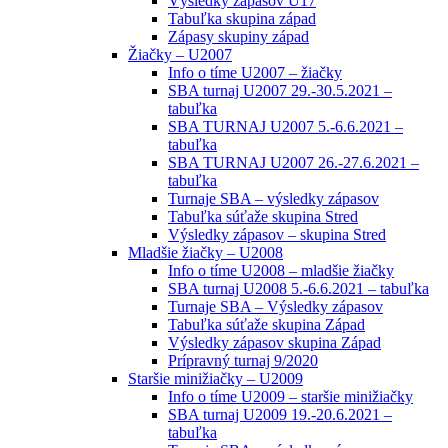
Výsledky zápasov U17
Tabuľka skupina západ
Zápasy skupiny západ
Žiačky – U2007
Info o tíme U2007 – žiačky
SBA turnaj U2007 29.-30.5.2021 –
tabuľka
SBA TURNAJ U2007 5.-6.6.2021 –
tabuľka
SBA TURNAJ U2007 26.-27.6.2021 –
tabuľka
Turnaje SBA – výsledky zápasov
Tabuľka súťaže skupina Stred
Výsledky zápasov – skupina Stred
Mladšie žiačky – U2008
Info o tíme U2008 – mladšie žiačky
SBA turnaj U2008 5.-6.6.2021 – tabuľka
Turnaje SBA – Výsledky zápasov
Tabuľka súťaže skupina Západ
Výsledky zápasov skupina Západ
Prípravný turnaj 9/2020
Staršie minižiačky – U2009
Info o tíme U2009 – staršie minižiačky
SBA turnaj U2009 19.-20.6.2021 –
tabuľka