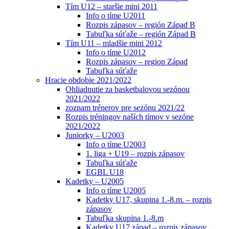
Tím U12 – staršie mini 2011
Info o tíme U2011
Rozpis zápasov – región Západ B
Tabuľka súťaže – región Západ B
Tím U11 – mladšie mini 2012
Info o tíme U2012
Rozpis zápasov – region Západ
Tabuľka súťaže
Hracie obdobie 2021/2022
Ohliadnutie za basketbalovou sezónou
2021/2022
zoznam trénerov pre sezónu 2021/22
Rozpis tréningov naších tímov v sezóne
2021/2022
Juniorky – U2003
Info o tíme U2003
1. liga + U19 – rozpis zápasov
Tabuľka súťaže
EGBL U18
Kadetky – U2005
Info o tíme U2005
Kadetky U17, skupina 1.-8.m. – rozpis
zápasov
Tabuľka skupina 1.-8.m
Kadetky U17 západ – rozpis zápasov