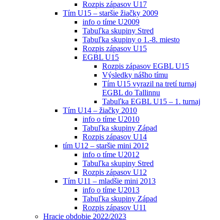
Rozpis zápasov U17
Tím U15 – staršie žiačky 2009
info o tíme U2009
Tabuľka skupiny Stred
Tabuľka skupiny o 1.-8. miesto
Rozpis zápasov U15
EGBL U15
Rozpis zápasov EGBL U15
Výsledky nášho tímu
Tím U15 vyrazil na tretí turnaj
EGBL do Tallinnu
Tabuľka EGBL U15 – 1. turnaj
Tím U14 – žiačky 2010
info o tíme U2010
Tabuľka skupiny Západ
Rozpis zápasov U14
tím U12 – staršie mini 2012
info o tíme U2012
Tabuľka skupiny Stred
Rozpis zápasov U12
Tím U11 – mladšie mini 2013
info o tíme U2013
Tabuľka skupiny Západ
Rozpis zápasov U11
Hracie obdobie 2022/2023