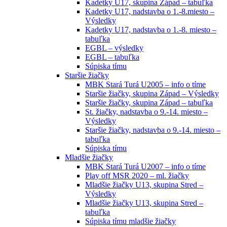
Kadetky U17, skupina Západ – tabuľka
Kadetky U17, nadstavba o 1.-8.miesto –
Výsledky
Kadetky U17, nadstavba o 1.-8. miesto –
tabuľka
EGBL – výsledky
EGBL – tabuľka
Súpiska tímu
Staršie žiačky
MBK Stará Turá U2005 – info o tíme
Staršie žiačky, skupina Západ – Výsledky
Staršie žiačky, skupina Západ – tabuľka
St. žiačky, nadstavba o 9.-14. miesto –
Výsledky
Staršie žiačky, nadstavba o 9.-14. miesto –
tabuľka
Súpiska tímu
Mladšie žiačky
MBK Stará Turá U2007 – info o tíme
Play off MSR 2020 – ml. žiačky
Mladšie žiačky U13, skupina Stred –
Výsledky
Mladšie žiačky U13, skupina Stred –
tabuľka
Súpiska tímu mladšie žiačky