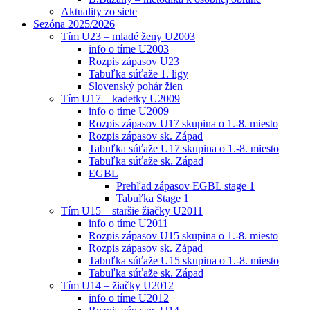
Aktuality zo siete
Sezóna 2025/2026
Tím U23 – mladé ženy U2003
info o tíme U2003
Rozpis zápasov U23
Tabuľka súťaže 1. ligy
Slovenský pohár žien
Tím U17 – kadetky U2009
info o tíme U2009
Rozpis zápasov U17 skupina o 1.-8. miesto
Rozpis zápasov sk. Západ
Tabuľka súťaže U17 skupina o 1.-8. miesto
Tabuľka súťaže sk. Západ
EGBL
Prehľad zápasov EGBL stage 1
Tabuľka Stage 1
Tím U15 – staršie žiačky U2011
info o tíme U2011
Rozpis zápasov U15 skupina o 1.-8. miesto
Rozpis zápasov sk. Západ
Tabuľka súťaže U15 skupina o 1.-8. miesto
Tabuľka súťaže sk. Západ
Tím U14 – žiačky U2012
info o tíme U2012