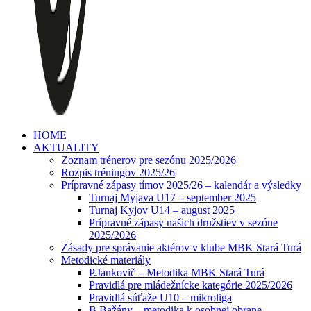
HOME
AKTUALITY
Zoznam trénerov pre sezónu 2025/2026
Rozpis tréningov 2025/26
Prípravné zápasy tímov 2025/26 – kalendár a výsledky
Turnaj Myjava U17 – september 2025
Turnaj Kyjov U14 – august 2025
Prípravné zápasy našich družstiev v sezóne
2025/2026
Zásady pre správanie aktérov v klube MBK Stará Turá
Metodické materiály
P.Jankovič – Metodika MBK Stará Turá
Pravidlá pre mládežnícke kategórie 2025/2026
Pravidlá súťaže U10 – mikroliga
B.Bažány – metodika k osobnej obrane