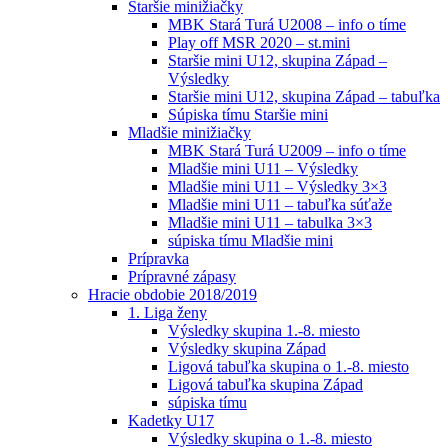
Staršie minižiačky
MBK Stará Turá U2008 – info o tíme
Play off MSR 2020 – st.mini
Staršie mini U12, skupina Západ –
Výsledky
Staršie mini U12, skupina Západ – tabuľka
Súpiska tímu Staršie mini
Mladšie minižiačky
MBK Stará Turá U2009 – info o tíme
Mladšie mini U11 – Výsledky
Mladšie mini U11 – Výsledky 3×3
Mladšie mini U11 – tabuľka súťaže
Mladšie mini U11 – tabulka 3×3
súpiska tímu Mladšie mini
Prípravka
Prípravné zápasy
Hracie obdobie 2018/2019
1. Liga ženy
Výsledky skupina 1.-8. miesto
Výsledky skupina Západ
Ligová tabuľka skupina o 1.-8. miesto
Ligová tabuľka skupina Západ
súpiska tímu
Kadetky U17
Výsledky skupina o 1.-8. miesto