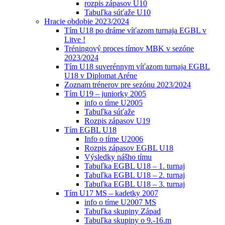
rozpis zápasov U10
Tabuľka súťaže U10
Hracie obdobie 2023/2024
Tím U18 po dráme víťazom turnaja EGBL v
Litve !
Tréningový proces tímov MBK v sezóne
2023/2024
Tím U18 suverénnym víťazom turnaja EGBL
U18 v Diplomat Aréne
Zoznam trénerov pre sezónu 2023/2024
Tím U19 – juniorky 2005
info o tíme U2005
Tabuľka súťaže
Rozpis zápasov U19
Tím EGBL U18
Info o tíme U2006
Rozpis zápasov EGBL U18
Výsledky nášho tímu
Tabuľka EGBL U18 – 1. turnaj
Tabuľka EGBL U18 – 2. turnaj
Tabuľka EGBL U18 – 3. turnaj
Tím U17 MS – kadetky 2007
info o tíme U2007 MS
Tabuľka skupiny Západ
Tabuľka skupiny o 9.-16.m