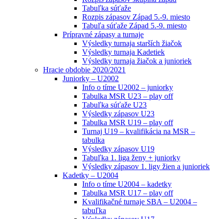
Tabuľka súťaže
Rozpis zápasov Západ 5.-9. miesto
Tabuľa súťaže Západ 5.-9. miesto
Prípravné zápasy a turnaje
Výsledky turnaja starších žiačok
Výsledky turnaja Kadetiek
Výsledky turnaja žiačok a junioriek
Hracie obdobie 2020/2021
Juniorky – U2002
Info o tíme U2002 – juniorky
Tabulka MSR U23 – play off
Tabuľka súťaže U23
Výsledky zápasov U23
Tabulka MSR U19 – play off
Turnaj U19 – kvalifikácia na MSR –
tabulka
Výsledky zápasov U19
Tabuľka 1. liga ženy + juniorky
Výsledky zápasov 1. ligy žien a junioriek
Kadetky – U2004
Info o tíme U2004 – kadetky
Tabulka MSR U17 – play off
Kvalifikačné turnaje SBA – U2004 –
tabuľka