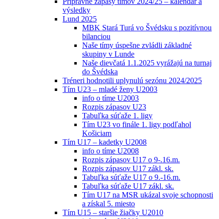
Prípravné zápasy tímov 2024/25 – kalendár a
výsledky
Lund 2025
MBK Stará Turá vo Švédsku s pozitívnou
bilanciou
Naše tímy úspešne zvládli základné
skupiny v Lunde
Naše dievčatá 1.1.2025 vyrážajú na turnaj
do Švédska
Tréneri hodnotili uplynulú sezónu 2024/2025
Tím U23 – mladé ženy U2003
info o tíme U2003
Rozpis zápasov U23
Tabuľka súťaže 1. ligy
Tím U23 vo finále 1. ligy podľahol
Košiciam
Tím U17 – kadetky U2008
info o tíme U2008
Rozpis zápasov U17 o 9-.16.m.
Rozpis zápasov U17 zákl. sk.
Tabuľka súťaže U17 o 9.-16.m.
Tabuľka súťaže U17 zákl. sk.
Tím U17 na MSR ukázal svoje schopnosti
a získal 5. miesto
Tím U15 – staršie žiačky U2010