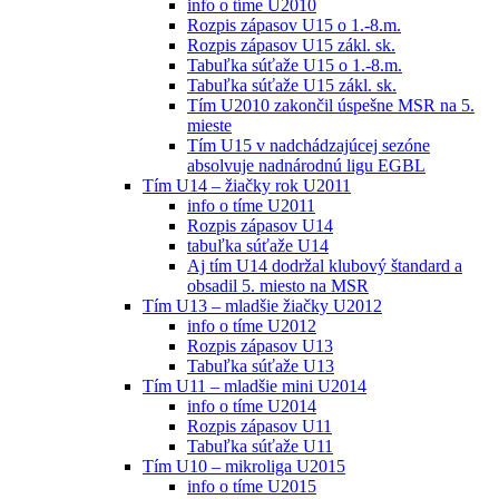
info o tíme U2010
Rozpis zápasov U15 o 1.-8.m.
Rozpis zápasov U15 zákl. sk.
Tabuľka súťaže U15 o 1.-8.m.
Tabuľka súťaže U15 zákl. sk.
Tím U2010 zakončil úspešne MSR na 5.
mieste
Tím U15 v nadchádzajúcej sezóne
absolvuje nadnárodnú ligu EGBL
Tím U14 – žiačky rok U2011
info o tíme U2011
Rozpis zápasov U14
tabuľka súťaže U14
Aj tím U14 dodržal klubový štandard a
obsadil 5. miesto na MSR
Tím U13 – mladšie žiačky U2012
info o tíme U2012
Rozpis zápasov U13
Tabuľka súťaže U13
Tím U11 – mladšie mini U2014
info o tíme U2014
Rozpis zápasov U11
Tabuľka súťaže U11
Tím U10 – mikroliga U2015
info o tíme U2015