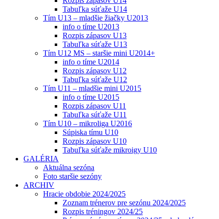
Rozpis zápasov U14
Tabuľka súťaže U14
Tím U13 – mladšie žiačky U2013
info o tíme U2013
Rozpis zápasov U13
Tabuľka súťaže U13
Tím U12 MS – staršie mini U2014+
info o tíme U2014
Rozpis zápasov U12
Tabuľka súťaže U12
Tím U11 – mladšie mini U2015
info o tíme U2015
Rozpis zápasov U11
Tabuľka súťaže U11
Tím U10 – mikroliga U2016
Súpiska tímu U10
Rozpis zápasov U10
Tabuľka súťaže mikroigy U10
GALÉRIA
Aktuálna sezóna
Foto staršie sezóny
ARCHIV
Hracie obdobie 2024/2025
Zoznam trénerov pre sezónu 2024/2025
Rozpis tréningov 2024/25