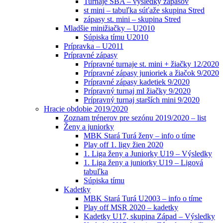
Turnaje SBA – výsledky zápasov
st mini – tabuľka súťaže skupina Stred
zápasy st. mini – skupina Stred
Mladšie minižiačky – U2010
Súpiska tímu U2010
Prípravka – U2011
Prípravné zápasy
Prípravné turnaje st. mini + žiačky 12/2020
Prípravné zápasy junioriek a žiačok 9/2020
Prípravné zápasy kadetiek 9/2020
Prípravný turnaj ml žiačky 9/2020
Prípravný turnaj starších mini 9/2020
Hracie obdobie 2019/2020
Zoznam trénerov pre sezónu 2019/2020 – list
Ženy a juniorky
MBK Stará Turá ženy – info o tíme
Play off 1. ligy žien 2020
1. Liga ženy a Juniorky U19 – Výsledky
1. Liga ženy a juniorky U19 – Ligová
tabuľka
Súpiska tímu
Kadetky
MBK Stará Turá U2003 – info o tíme
Play off MSR 2020 – kadetky
Kadetky U17, skupina Západ – Výsledky