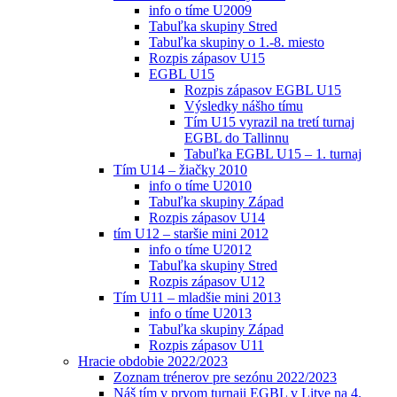
info o tíme U2009
Tabuľka skupiny Stred
Tabuľka skupiny o 1.-8. miesto
Rozpis zápasov U15
EGBL U15
Rozpis zápasov EGBL U15
Výsledky nášho tímu
Tím U15 vyrazil na tretí turnaj
EGBL do Tallinnu
Tabuľka EGBL U15 – 1. turnaj
Tím U14 – žiačky 2010
info o tíme U2010
Tabuľka skupiny Západ
Rozpis zápasov U14
tím U12 – staršie mini 2012
info o tíme U2012
Tabuľka skupiny Stred
Rozpis zápasov U12
Tím U11 – mladšie mini 2013
info o tíme U2013
Tabuľka skupiny Západ
Rozpis zápasov U11
Hracie obdobie 2022/2023
Zoznam trénerov pre sezónu 2022/2023
Náš tím v prvom turnaji EGBL v Litve na 4.