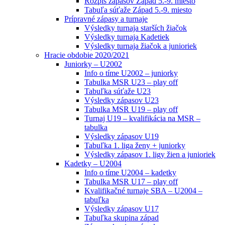
Rozpis zápasov Západ 5.-9. miesto
Tabuľa súťaže Západ 5.-9. miesto
Prípravné zápasy a turnaje
Výsledky turnaja starších žiačok
Výsledky turnaja Kadetiek
Výsledky turnaja žiačok a junioriek
Hracie obdobie 2020/2021
Juniorky – U2002
Info o tíme U2002 – juniorky
Tabulka MSR U23 – play off
Tabuľka súťaže U23
Výsledky zápasov U23
Tabulka MSR U19 – play off
Turnaj U19 – kvalifikácia na MSR –
tabulka
Výsledky zápasov U19
Tabuľka 1. liga ženy + juniorky
Výsledky zápasov 1. ligy žien a junioriek
Kadetky – U2004
Info o tíme U2004 – kadetky
Tabulka MSR U17 – play off
Kvalifikačné turnaje SBA – U2004 –
tabuľka
Výsledky zápasov U17
Tabuľka skupina západ