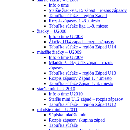
Info o tíme
Staršie žiačky U15 západ – rozpis zápasov
Tabuľka súťaže – región Západ
Rozpis zápasov 1.-8. miesto
Tabuľka súťaže liga 1.-8. miesto
žiačky – U2008
Info o tíme U2008
Žiačky U14 západ – rozpis zápasov
Tabuľka súťaže – región Západ U14
mladšie žiačky – U2009
Info o tíme U2009
Mladšie žiačky U13 západ – rozpis
zápasov
Tabuľka súťaže – región Západ U13
Rozpis zápasov Západ 1.-4.miesto
Tabuľka súťaže Západ 1.-4. miesto
staršie mini – U2010
Info o tíme U2010
Staršie mini U12 západ – rozpis zápasov
Tabuľka súťaže – región Západ U12
mladšie mini – U2011
Súpiska mladšie mini
Rozpis zápasov skupina západ
Tabuľka súťaže