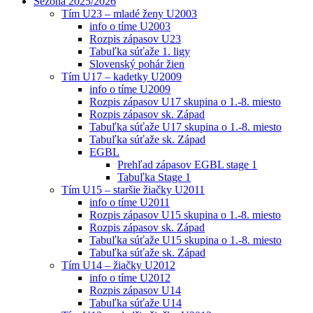
Sezóna 2025/2026
Tím U23 – mladé ženy U2003
info o tíme U2003
Rozpis zápasov U23
Tabuľka súťaže 1. ligy
Slovenský pohár žien
Tím U17 – kadetky U2009
info o tíme U2009
Rozpis zápasov U17 skupina o 1.-8. miesto
Rozpis zápasov sk. Západ
Tabuľka súťaže U17 skupina o 1.-8. miesto
Tabuľka súťaže sk. Západ
EGBL
Prehľad zápasov EGBL stage 1
Tabuľka Stage 1
Tím U15 – staršie žiačky U2011
info o tíme U2011
Rozpis zápasov U15 skupina o 1.-8. miesto
Rozpis zápasov sk. Západ
Tabuľka súťaže U15 skupina o 1.-8. miesto
Tabuľka súťaže sk. Západ
Tím U14 – žiačky U2012
info o tíme U2012
Rozpis zápasov U14
Tabuľka súťaže U14