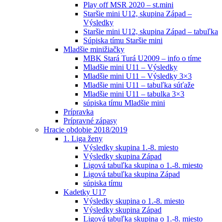
Play off MSR 2020 – st.mini
Staršie mini U12, skupina Západ –
Výsledky
Staršie mini U12, skupina Západ – tabuľka
Súpiska tímu Staršie mini
Mladšie minižiačky
MBK Stará Turá U2009 – info o tíme
Mladšie mini U11 – Výsledky
Mladšie mini U11 – Výsledky 3×3
Mladšie mini U11 – tabuľka súťaže
Mladšie mini U11 – tabulka 3×3
súpiska tímu Mladšie mini
Prípravka
Prípravné zápasy
Hracie obdobie 2018/2019
1. Liga ženy
Výsledky skupina 1.-8. miesto
Výsledky skupina Západ
Ligová tabuľka skupina o 1.-8. miesto
Ligová tabuľka skupina Západ
súpiska tímu
Kadetky U17
Výsledky skupina o 1.-8. miesto
Výsledky skupina Západ
Ligová tabuľka skupina o 1.-8. miesto