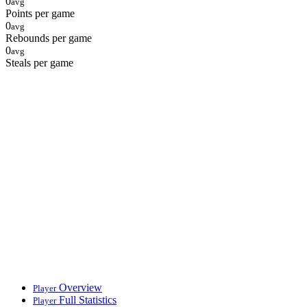
0
avg
Points per game
0
avg
Rebounds per game
0
avg
Steals per game
Overview
Player
Full Statistics
Player