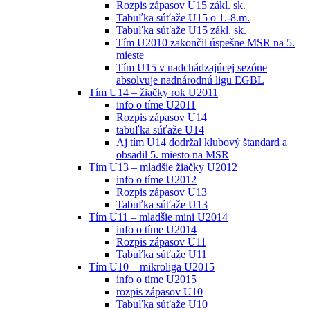
Rozpis zápasov U15 zákl. sk.
Tabuľka súťaže U15 o 1.-8.m.
Tabuľka súťaže U15 zákl. sk.
Tím U2010 zakončil úspešne MSR na 5.
mieste
Tím U15 v nadchádzajúcej sezóne
absolvuje nadnárodnú ligu EGBL
Tím U14 – žiačky rok U2011
info o tíme U2011
Rozpis zápasov U14
tabuľka súťaže U14
Aj tím U14 dodržal klubový štandard a
obsadil 5. miesto na MSR
Tím U13 – mladšie žiačky U2012
info o tíme U2012
Rozpis zápasov U13
Tabuľka súťaže U13
Tím U11 – mladšie mini U2014
info o tíme U2014
Rozpis zápasov U11
Tabuľka súťaže U11
Tím U10 – mikroliga U2015
info o tíme U2015
rozpis zápasov U10
Tabuľka súťaže U10