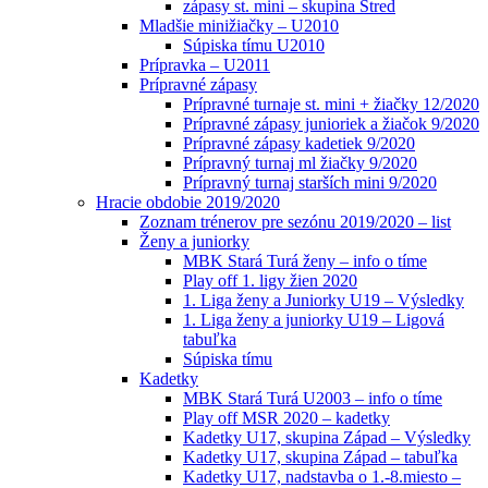
zápasy st. mini – skupina Stred
Mladšie minižiačky – U2010
Súpiska tímu U2010
Prípravka – U2011
Prípravné zápasy
Prípravné turnaje st. mini + žiačky 12/2020
Prípravné zápasy junioriek a žiačok 9/2020
Prípravné zápasy kadetiek 9/2020
Prípravný turnaj ml žiačky 9/2020
Prípravný turnaj starších mini 9/2020
Hracie obdobie 2019/2020
Zoznam trénerov pre sezónu 2019/2020 – list
Ženy a juniorky
MBK Stará Turá ženy – info o tíme
Play off 1. ligy žien 2020
1. Liga ženy a Juniorky U19 – Výsledky
1. Liga ženy a juniorky U19 – Ligová
tabuľka
Súpiska tímu
Kadetky
MBK Stará Turá U2003 – info o tíme
Play off MSR 2020 – kadetky
Kadetky U17, skupina Západ – Výsledky
Kadetky U17, skupina Západ – tabuľka
Kadetky U17, nadstavba o 1.-8.miesto –