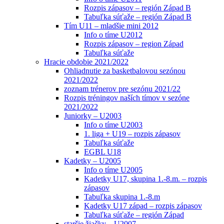
Rozpis zápasov – región Západ B
Tabuľka súťaže – región Západ B
Tím U11 – mladšie mini 2012
Info o tíme U2012
Rozpis zápasov – region Západ
Tabuľka súťaže
Hracie obdobie 2021/2022
Ohliadnutie za basketbalovou sezónou
2021/2022
zoznam trénerov pre sezónu 2021/22
Rozpis tréningov naších tímov v sezóne
2021/2022
Juniorky – U2003
Info o tíme U2003
1. liga + U19 – rozpis zápasov
Tabuľka súťaže
EGBL U18
Kadetky – U2005
Info o tíme U2005
Kadetky U17, skupina 1.-8.m. – rozpis
zápasov
Tabuľka skupina 1.-8.m
Kadetky U17 západ – rozpis zápasov
Tabuľka súťaže – región Západ
staršie žiačky – U2007