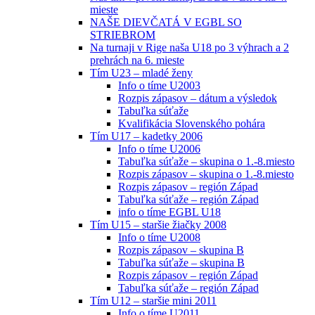
mieste
NAŠE DIEVČATÁ V EGBL SO
STRIEBROM
Na turnaji v Rige naša U18 po 3 výhrach a 2
prehrách na 6. mieste
Tím U23 – mladé ženy
Info o tíme U2003
Rozpis zápasov – dátum a výsledok
Tabuľka súťaže
Kvalifikácia Slovenského pohára
Tím U17 – kadetky 2006
Info o tíme U2006
Tabuľka súťaže – skupina o 1.-8.miesto
Rozpis zápasov – skupina o 1.-8.miesto
Rozpis zápasov – región Západ
Tabuľka súťaže – región Západ
info o tíme EGBL U18
Tím U15 – staršie žiačky 2008
Info o tíme U2008
Rozpis zápasov – skupina B
Tabuľka súťaže – skupina B
Rozpis zápasov – región Západ
Tabuľka súťaže – región Západ
Tím U12 – staršie mini 2011
Info o tíme U2011