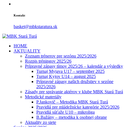
Kontakt
basket@mbkstaratura.sk
HOME
AKTUALITY
Zoznam trénerov pre sezónu 2025/2026
Rozpis tréningov 2025/26
Prípravné zápasy tímov 2025/26 – kalendár a výsledky
Turnaj Myjava U17 – september 2025
Turnaj Kyjov U14 – august 2025
Prípravné zápasy našich družstiev v sezóne
2025/2026
Zásady pre správanie aktérov v klube MBK Stará Turá
Metodické materiály
P.Jankovič – Metodika MBK Stará Turá
Pravidlá pre mládežnícke kategórie 2025/2026
Pravidlá súťaže U10 – mikroliga
B.Bažány – metodika k osobnej obrane
Aktuality zo siete