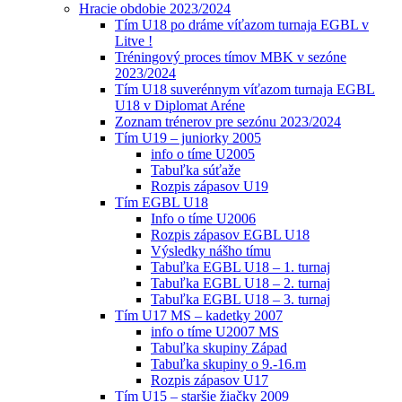
Hracie obdobie 2023/2024
Tím U18 po dráme víťazom turnaja EGBL v
Litve !
Tréningový proces tímov MBK v sezóne
2023/2024
Tím U18 suverénnym víťazom turnaja EGBL
U18 v Diplomat Aréne
Zoznam trénerov pre sezónu 2023/2024
Tím U19 – juniorky 2005
info o tíme U2005
Tabuľka súťaže
Rozpis zápasov U19
Tím EGBL U18
Info o tíme U2006
Rozpis zápasov EGBL U18
Výsledky nášho tímu
Tabuľka EGBL U18 – 1. turnaj
Tabuľka EGBL U18 – 2. turnaj
Tabuľka EGBL U18 – 3. turnaj
Tím U17 MS – kadetky 2007
info o tíme U2007 MS
Tabuľka skupiny Západ
Tabuľka skupiny o 9.-16.m
Rozpis zápasov U17
Tím U15 – staršie žiačky 2009