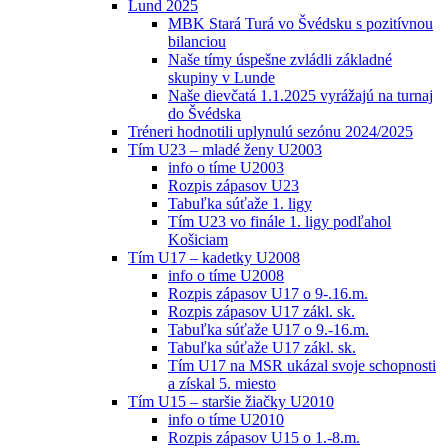
Lund 2025
MBK Stará Turá vo Švédsku s pozitívnou
bilanciou
Naše tímy úspešne zvládli základné
skupiny v Lunde
Naše dievčatá 1.1.2025 vyrážajú na turnaj
do Švédska
Tréneri hodnotili uplynulú sezónu 2024/2025
Tím U23 – mladé ženy U2003
info o tíme U2003
Rozpis zápasov U23
Tabuľka súťaže 1. ligy
Tím U23 vo finále 1. ligy podľahol
Košiciam
Tím U17 – kadetky U2008
info o tíme U2008
Rozpis zápasov U17 o 9-.16.m.
Rozpis zápasov U17 zákl. sk.
Tabuľka súťaže U17 o 9.-16.m.
Tabuľka súťaže U17 zákl. sk.
Tím U17 na MSR ukázal svoje schopnosti
a získal 5. miesto
Tím U15 – staršie žiačky U2010
info o tíme U2010
Rozpis zápasov U15 o 1.-8.m.