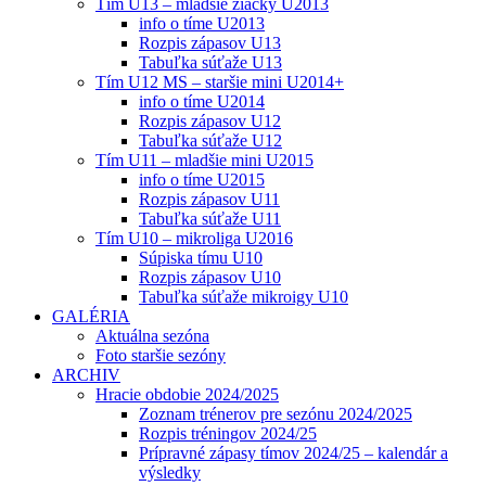
Tím U13 – mladšie žiačky U2013
info o tíme U2013
Rozpis zápasov U13
Tabuľka súťaže U13
Tím U12 MS – staršie mini U2014+
info o tíme U2014
Rozpis zápasov U12
Tabuľka súťaže U12
Tím U11 – mladšie mini U2015
info o tíme U2015
Rozpis zápasov U11
Tabuľka súťaže U11
Tím U10 – mikroliga U2016
Súpiska tímu U10
Rozpis zápasov U10
Tabuľka súťaže mikroigy U10
GALÉRIA
Aktuálna sezóna
Foto staršie sezóny
ARCHIV
Hracie obdobie 2024/2025
Zoznam trénerov pre sezónu 2024/2025
Rozpis tréningov 2024/25
Prípravné zápasy tímov 2024/25 – kalendár a
výsledky