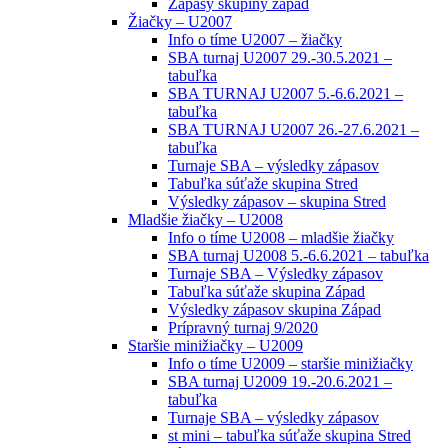
Zápasy skupiny západ
Žiačky – U2007
Info o tíme U2007 – žiačky
SBA turnaj U2007 29.-30.5.2021 –
tabuľka
SBA TURNAJ U2007 5.-6.6.2021 –
tabuľka
SBA TURNAJ U2007 26.-27.6.2021 –
tabuľka
Turnaje SBA – výsledky zápasov
Tabuľka súťaže skupina Stred
Výsledky zápasov – skupina Stred
Mladšie žiačky – U2008
Info o tíme U2008 – mladšie žiačky
SBA turnaj U2008 5.-6.6.2021 – tabuľka
Turnaje SBA – Výsledky zápasov
Tabuľka súťaže skupina Západ
Výsledky zápasov skupina Západ
Prípravný turnaj 9/2020
Staršie minižiačky – U2009
Info o tíme U2009 – staršie minižiačky
SBA turnaj U2009 19.-20.6.2021 –
tabuľka
Turnaje SBA – výsledky zápasov
st mini – tabuľka súťaže skupina Stred