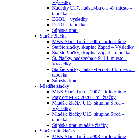
Výsledky
Kadetky U17, nadstavba o 1.-8. miesto –
tabuľka
EGBL – výsledky
EGBL – tabuľka
Súpiska tímu
Staršie žiačky
MBK Stará Turá U2005 – info o tíme
Staršie žiačky, skupina Západ – Výsledky
Staršie žiačky, skupina Západ – tabuľka
St. žiačky, nadstavba o 9.-14. miesto –
Výsledky
Staršie žiačky, nadstavba o 9.-14. miesto –
tabuľka
Súpiska tímu
Mladšie žiačky
MBK Stará Turá U2007 – info o tíme
Play off MSR 2020 – ml. žiačky
Mladšie žiačky U13, skupina Stred –
Výsledky
Mladšie žiačky U13, skupina Stred –
tabuľka
Súpiska tímu mladšie žiačky
Staršie minižiačky
MBK Stará Turá U2008 – info o tíme