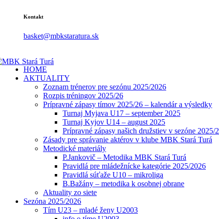
Kontakt
basket@mbkstaratura.sk
HOME
AKTUALITY
Zoznam trénerov pre sezónu 2025/2026
Rozpis tréningov 2025/26
Prípravné zápasy tímov 2025/26 – kalendár a výsledky
Turnaj Myjava U17 – september 2025
Turnaj Kyjov U14 – august 2025
Prípravné zápasy našich družstiev v sezóne 2025/
Zásady pre správanie aktérov v klube MBK Stará Turá
Metodické materiály
P.Jankovič – Metodika MBK Stará Turá
Pravidlá pre mládežnícke kategórie 2025/2026
Pravidlá súťaže U10 – mikroliga
B.Bažány – metodika k osobnej obrane
Aktuality zo siete
Sezóna 2025/2026
Tím U23 – mladé ženy U2003
info o tíme U2003