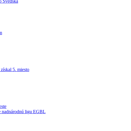
do Švédska
am
ískal 5. miesto
este
je nadnárodnú ligu EGBL