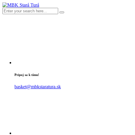
Pripoj sa k tímu!
basket@mbkstaratura.sk