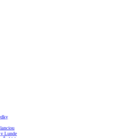
edky
lanciou
y v Lunde