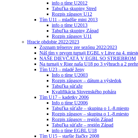
info o tíme U2012
Tabuľka skupiny Stred
Rozpis zápasov U12
Tím U11 – mladšie mini 2013
info o tíme U2013
Tabuľka skupiny Západ
Rozpis zápasov U11
Hracie obdobie 2022/2023
Zoznam trénerov pre sezónu 2022/2023
Náš tím v prvom turnaji EGBL v Litve na 4. miest
NAŠE DIEVČATÁ V EGBL SO STRIEBROM
Na turnaji v Rige naša U18 po 3 výhrach a 2 prehr
Tím U23 – mladé ženy
Info o tíme U2003
Rozpis zápasov – dátum a výsledok
Tabuľka súťaže
Kvalifikácia Slovenského pohára
Tím U17 – kadetky 2006
Info o tíme U2006
Tabuľka súťaže – skupina o 1.-8.miesto
Rozpis zápasov – skupina o 1.-8.miesto
Rozpis zápasov – región Západ
Tabuľka súťaže – región Západ
info o tíme EGBL U18
Tím U15 – staršie žiačky 2008