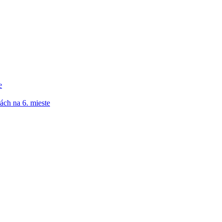
e
ách na 6. mieste