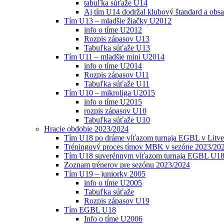
tabuľka súťaže U14
Aj tím U14 dodržal klubový štandard a obs
Tím U13 – mladšie žiačky U2012
info o tíme U2012
Rozpis zápasov U13
Tabuľka súťaže U13
Tím U11 – mladšie mini U2014
info o tíme U2014
Rozpis zápasov U11
Tabuľka súťaže U11
Tím U10 – mikroliga U2015
info o tíme U2015
rozpis zápasov U10
Tabuľka súťaže U10
Hracie obdobie 2023/2024
Tím U18 po dráme víťazom turnaja EGBL v Litve
Tréningový proces tímov MBK v sezóne 2023/20
Tím U18 suverénnym víťazom turnaja EGBL U18
Zoznam trénerov pre sezónu 2023/2024
Tím U19 – juniorky 2005
info o tíme U2005
Tabuľka súťaže
Rozpis zápasov U19
Tím EGBL U18
Info o tíme U2006