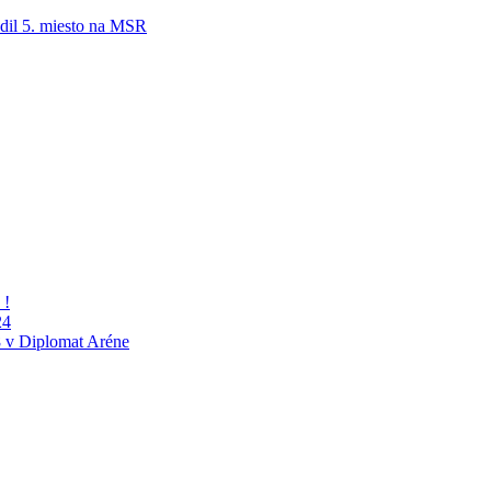
adil 5. miesto na MSR
 !
24
 v Diplomat Aréne