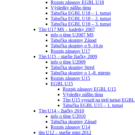
Rozpis zápasov EGBL U18
Výsledky nášho tímu
Tabuľka EGBL U18 – 1. turnaj
Tabuľka EGBL U18 – 2. turnaj
Tabuľka EGBL U18 – 3. turnaj
Tím U17 MS – kadetky 2007
info o tíme U2007 MS
Tabuľka skupiny Západ
Tabuľka skupiny o 9.-16.m
Rozpis zápasov U17
Tím U15 – staršie žiačky 2009
info o tíme U2009
Tabuľka skupiny Stred
Tabuľka skupiny o 1.-8. miesto
Rozpis zápasov U15
EGBL U15
Rozpis zápasov EGBL U15
Výsledky nášho tímu
Tím U15 vyrazil na tretí turnaj EGBL
Tabuľka EGBL U15 – 1. turnaj
Tím U14 – žiačky 2010
info o tíme U2010
Tabuľka skupiny Západ
Rozpis zápasov U14
tím U12 – staršie mini 2012