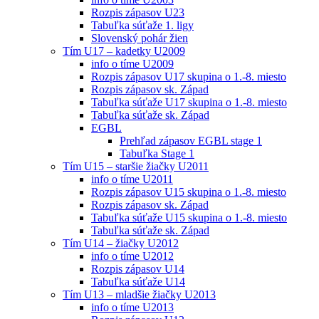
Rozpis zápasov U23
Tabuľka súťaže 1. ligy
Slovenský pohár žien
Tím U17 – kadetky U2009
info o tíme U2009
Rozpis zápasov U17 skupina o 1.-8. miesto
Rozpis zápasov sk. Západ
Tabuľka súťaže U17 skupina o 1.-8. miesto
Tabuľka súťaže sk. Západ
EGBL
Prehľad zápasov EGBL stage 1
Tabuľka Stage 1
Tím U15 – staršie žiačky U2011
info o tíme U2011
Rozpis zápasov U15 skupina o 1.-8. miesto
Rozpis zápasov sk. Západ
Tabuľka súťaže U15 skupina o 1.-8. miesto
Tabuľka súťaže sk. Západ
Tím U14 – žiačky U2012
info o tíme U2012
Rozpis zápasov U14
Tabuľka súťaže U14
Tím U13 – mladšie žiačky U2013
info o tíme U2013