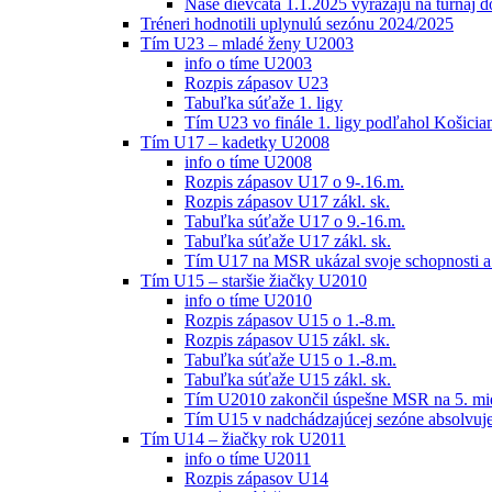
Naše dievčatá 1.1.2025 vyrážajú na turnaj 
Tréneri hodnotili uplynulú sezónu 2024/2025
Tím U23 – mladé ženy U2003
info o tíme U2003
Rozpis zápasov U23
Tabuľka súťaže 1. ligy
Tím U23 vo finále 1. ligy podľahol Košici
Tím U17 – kadetky U2008
info o tíme U2008
Rozpis zápasov U17 o 9-.16.m.
Rozpis zápasov U17 zákl. sk.
Tabuľka súťaže U17 o 9.-16.m.
Tabuľka súťaže U17 zákl. sk.
Tím U17 na MSR ukázal svoje schopnosti a z
Tím U15 – staršie žiačky U2010
info o tíme U2010
Rozpis zápasov U15 o 1.-8.m.
Rozpis zápasov U15 zákl. sk.
Tabuľka súťaže U15 o 1.-8.m.
Tabuľka súťaže U15 zákl. sk.
Tím U2010 zakončil úspešne MSR na 5. mi
Tím U15 v nadchádzajúcej sezóne absolvu
Tím U14 – žiačky rok U2011
info o tíme U2011
Rozpis zápasov U14