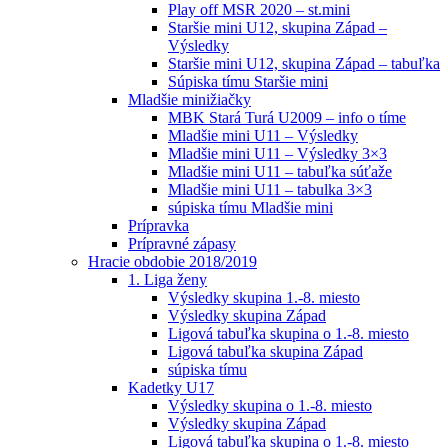
Play off MSR 2020 – st.mini
Staršie mini U12, skupina Západ –
Výsledky
Staršie mini U12, skupina Západ – tabuľka
Súpiska tímu Staršie mini
Mladšie minižiačky
MBK Stará Turá U2009 – info o tíme
Mladšie mini U11 – Výsledky
Mladšie mini U11 – Výsledky 3×3
Mladšie mini U11 – tabuľka súťaže
Mladšie mini U11 – tabulka 3×3
súpiska tímu Mladšie mini
Prípravka
Prípravné zápasy
Hracie obdobie 2018/2019
1. Liga ženy
Výsledky skupina 1.-8. miesto
Výsledky skupina Západ
Ligová tabuľka skupina o 1.-8. miesto
Ligová tabuľka skupina Západ
súpiska tímu
Kadetky U17
Výsledky skupina o 1.-8. miesto
Výsledky skupina Západ
Ligová tabuľka skupina o 1.-8. miesto