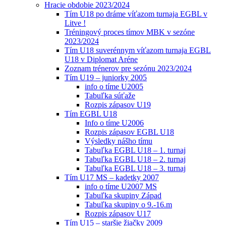
Hracie obdobie 2023/2024
Tím U18 po dráme víťazom turnaja EGBL v
Litve !
Tréningový proces tímov MBK v sezóne
2023/2024
Tím U18 suverénnym víťazom turnaja EGBL
U18 v Diplomat Aréne
Zoznam trénerov pre sezónu 2023/2024
Tím U19 – juniorky 2005
info o tíme U2005
Tabuľka súťaže
Rozpis zápasov U19
Tím EGBL U18
Info o tíme U2006
Rozpis zápasov EGBL U18
Výsledky nášho tímu
Tabuľka EGBL U18 – 1. turnaj
Tabuľka EGBL U18 – 2. turnaj
Tabuľka EGBL U18 – 3. turnaj
Tím U17 MS – kadetky 2007
info o tíme U2007 MS
Tabuľka skupiny Západ
Tabuľka skupiny o 9.-16.m
Rozpis zápasov U17
Tím U15 – staršie žiačky 2009