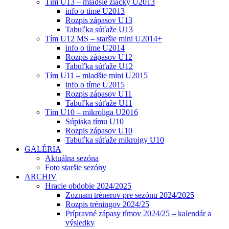
Tím U13 – mladšie žiačky U2013
info o tíme U2013
Rozpis zápasov U13
Tabuľka súťaže U13
Tím U12 MS – staršie mini U2014+
info o tíme U2014
Rozpis zápasov U12
Tabuľka súťaže U12
Tím U11 – mladšie mini U2015
info o tíme U2015
Rozpis zápasov U11
Tabuľka súťaže U11
Tím U10 – mikroliga U2016
Súpiska tímu U10
Rozpis zápasov U10
Tabuľka súťaže mikroigy U10
GALÉRIA
Aktuálna sezóna
Foto staršie sezóny
ARCHIV
Hracie obdobie 2024/2025
Zoznam trénerov pre sezónu 2024/2025
Rozpis tréningov 2024/25
Prípravné zápasy tímov 2024/25 – kalendár a
výsledky