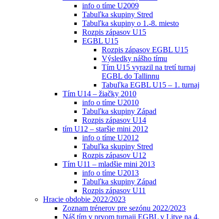
info o tíme U2009
Tabuľka skupiny Stred
Tabuľka skupiny o 1.-8. miesto
Rozpis zápasov U15
EGBL U15
Rozpis zápasov EGBL U15
Výsledky nášho tímu
Tím U15 vyrazil na tretí turnaj
EGBL do Tallinnu
Tabuľka EGBL U15 – 1. turnaj
Tím U14 – žiačky 2010
info o tíme U2010
Tabuľka skupiny Západ
Rozpis zápasov U14
tím U12 – staršie mini 2012
info o tíme U2012
Tabuľka skupiny Stred
Rozpis zápasov U12
Tím U11 – mladšie mini 2013
info o tíme U2013
Tabuľka skupiny Západ
Rozpis zápasov U11
Hracie obdobie 2022/2023
Zoznam trénerov pre sezónu 2022/2023
Náš tím v prvom turnaji EGBL v Litve na 4.