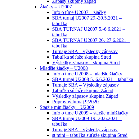
Zápasy skupiny západ
Žiačky – U2007
Info o tíme U2007 – žiačky
SBA turnaj U2007 29.-30.5.2021 –
tabuľka
SBA TURNAJ U2007 5.-6.6.2021 –
tabuľka
SBA TURNAJ U2007 26.-27.6.2021 –
tabuľka
Turnaje SBA – výsledky zápasov
Tabuľka súťaže skupina Stred
Výsledky zápasov – skupina Stred
Mladšie žiačky – U2008
Info o tíme U2008 – mladšie žiačky
SBA turnaj U2008 5.-6.6.2021 – tabuľka
Turnaje SBA – Výsledky zápasov
Tabuľka súťaže skupina Západ
Výsledky zápasov skupina Západ
Prípravný turnaj 9/2020
Staršie minižiačky – U2009
Info o tíme U2009 – staršie minižiačky
SBA turnaj U2009 19.-20.6.2021 –
tabuľka
Turnaje SBA – výsledky zápasov
st mini – tabuľka súťaže skupina Stred