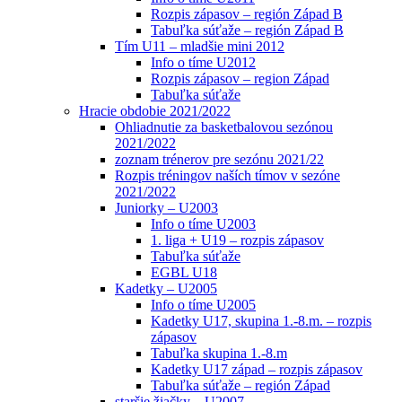
Rozpis zápasov – región Západ B
Tabuľka súťaže – región Západ B
Tím U11 – mladšie mini 2012
Info o tíme U2012
Rozpis zápasov – region Západ
Tabuľka súťaže
Hracie obdobie 2021/2022
Ohliadnutie za basketbalovou sezónou
2021/2022
zoznam trénerov pre sezónu 2021/22
Rozpis tréningov naších tímov v sezóne
2021/2022
Juniorky – U2003
Info o tíme U2003
1. liga + U19 – rozpis zápasov
Tabuľka súťaže
EGBL U18
Kadetky – U2005
Info o tíme U2005
Kadetky U17, skupina 1.-8.m. – rozpis
zápasov
Tabuľka skupina 1.-8.m
Kadetky U17 západ – rozpis zápasov
Tabuľka súťaže – región Západ
staršie žiačky – U2007