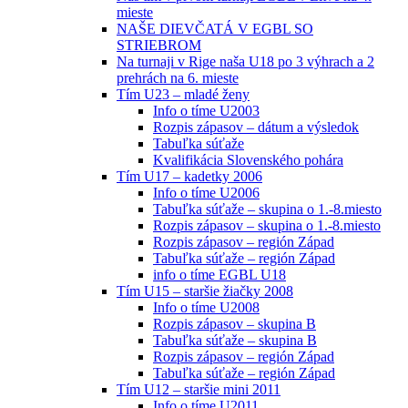
mieste
NAŠE DIEVČATÁ V EGBL SO
STRIEBROM
Na turnaji v Rige naša U18 po 3 výhrach a 2
prehrách na 6. mieste
Tím U23 – mladé ženy
Info o tíme U2003
Rozpis zápasov – dátum a výsledok
Tabuľka súťaže
Kvalifikácia Slovenského pohára
Tím U17 – kadetky 2006
Info o tíme U2006
Tabuľka súťaže – skupina o 1.-8.miesto
Rozpis zápasov – skupina o 1.-8.miesto
Rozpis zápasov – región Západ
Tabuľka súťaže – región Západ
info o tíme EGBL U18
Tím U15 – staršie žiačky 2008
Info o tíme U2008
Rozpis zápasov – skupina B
Tabuľka súťaže – skupina B
Rozpis zápasov – región Západ
Tabuľka súťaže – región Západ
Tím U12 – staršie mini 2011
Info o tíme U2011