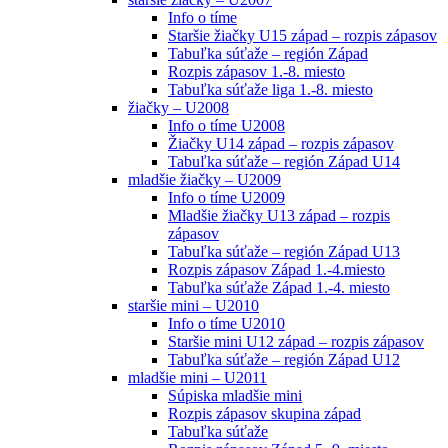
Info o tíme
Staršie žiačky U15 západ – rozpis zápasov
Tabuľka súťaže – región Západ
Rozpis zápasov 1.-8. miesto
Tabuľka súťaže liga 1.-8. miesto
žiačky – U2008
Info o tíme U2008
Žiačky U14 západ – rozpis zápasov
Tabuľka súťaže – región Západ U14
mladšie žiačky – U2009
Info o tíme U2009
Mladšie žiačky U13 západ – rozpis
zápasov
Tabuľka súťaže – región Západ U13
Rozpis zápasov Západ 1.-4.miesto
Tabuľka súťaže Západ 1.-4. miesto
staršie mini – U2010
Info o tíme U2010
Staršie mini U12 západ – rozpis zápasov
Tabuľka súťaže – región Západ U12
mladšie mini – U2011
Súpiska mladšie mini
Rozpis zápasov skupina západ
Tabuľka súťaže