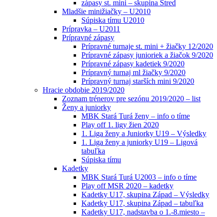
zápasy st. mini – skupina Stred
Mladšie minižiačky – U2010
Súpiska tímu U2010
Prípravka – U2011
Prípravné zápasy
Prípravné turnaje st. mini + žiačky 12/2020
Prípravné zápasy junioriek a žiačok 9/2020
Prípravné zápasy kadetiek 9/2020
Prípravný turnaj ml žiačky 9/2020
Prípravný turnaj starších mini 9/2020
Hracie obdobie 2019/2020
Zoznam trénerov pre sezónu 2019/2020 – list
Ženy a juniorky
MBK Stará Turá ženy – info o tíme
Play off 1. ligy žien 2020
1. Liga ženy a Juniorky U19 – Výsledky
1. Liga ženy a juniorky U19 – Ligová
tabuľka
Súpiska tímu
Kadetky
MBK Stará Turá U2003 – info o tíme
Play off MSR 2020 – kadetky
Kadetky U17, skupina Západ – Výsledky
Kadetky U17, skupina Západ – tabuľka
Kadetky U17, nadstavba o 1.-8.miesto –