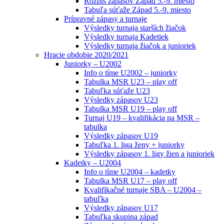
Rozpis zápasov Západ 5.-9. miesto
Tabuľa súťaže Západ 5.-9. miesto
Prípravné zápasy a turnaje
Výsledky turnaja starších žiačok
Výsledky turnaja Kadetiek
Výsledky turnaja žiačok a junioriek
Hracie obdobie 2020/2021
Juniorky – U2002
Info o tíme U2002 – juniorky
Tabulka MSR U23 – play off
Tabuľka súťaže U23
Výsledky zápasov U23
Tabulka MSR U19 – play off
Turnaj U19 – kvalifikácia na MSR –
tabulka
Výsledky zápasov U19
Tabuľka 1. liga ženy + juniorky
Výsledky zápasov 1. ligy žien a junioriek
Kadetky – U2004
Info o tíme U2004 – kadetky
Tabulka MSR U17 – play off
Kvalifikačné turnaje SBA – U2004 –
tabuľka
Výsledky zápasov U17
Tabuľka skupina západ