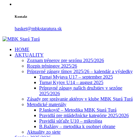
Kontakt
basket@mbkstaratura.sk
HOME
AKTUALITY
Zoznam trénerov pre sezónu 2025/2026
Rozpis tréningov 2025/26
Prípravné zápasy tímov 2025/26 – kalendár a výsledky
Turnaj Myjava U17 – september 2025
Turnaj Kyjov U14 – august 2025
Prípravné zápasy našich družstiev v sezóne
2025/2026
Zásady pre správanie aktérov v klube MBK Stará Turá
Metodické materiály
P.Jankovič – Metodika MBK Stará Turá
Pravidlá pre mládežnícke kategórie 2025/2026
Pravidlá súťaže U10 – mikroliga
B.Bažány – metodika k osobnej obrane
Aktuality zo siete