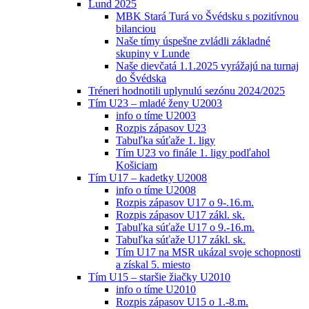
Lund 2025
MBK Stará Turá vo Švédsku s pozitívnou
bilanciou
Naše tímy úspešne zvládli základné
skupiny v Lunde
Naše dievčatá 1.1.2025 vyrážajú na turnaj
do Švédska
Tréneri hodnotili uplynulú sezónu 2024/2025
Tím U23 – mladé ženy U2003
info o tíme U2003
Rozpis zápasov U23
Tabuľka súťaže 1. ligy
Tím U23 vo finále 1. ligy podľahol
Košiciam
Tím U17 – kadetky U2008
info o tíme U2008
Rozpis zápasov U17 o 9-.16.m.
Rozpis zápasov U17 zákl. sk.
Tabuľka súťaže U17 o 9.-16.m.
Tabuľka súťaže U17 zákl. sk.
Tím U17 na MSR ukázal svoje schopnosti
a získal 5. miesto
Tím U15 – staršie žiačky U2010
info o tíme U2010
Rozpis zápasov U15 o 1.-8.m.