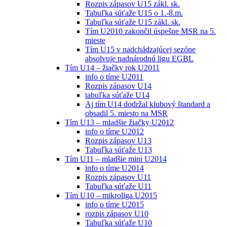
Rozpis zápasov U15 zákl. sk.
Tabuľka súťaže U15 o 1.-8.m.
Tabuľka súťaže U15 zákl. sk.
Tím U2010 zakončil úspešne MSR na 5.
mieste
Tím U15 v nadchádzajúcej sezóne
absolvuje nadnárodnú ligu EGBL
Tím U14 – žiačky rok U2011
info o tíme U2011
Rozpis zápasov U14
tabuľka súťaže U14
Aj tím U14 dodržal klubový štandard a
obsadil 5. miesto na MSR
Tím U13 – mladšie žiačky U2012
info o tíme U2012
Rozpis zápasov U13
Tabuľka súťaže U13
Tím U11 – mladšie mini U2014
info o tíme U2014
Rozpis zápasov U11
Tabuľka súťaže U11
Tím U10 – mikroliga U2015
info o tíme U2015
rozpis zápasov U10
Tabuľka súťaže U10