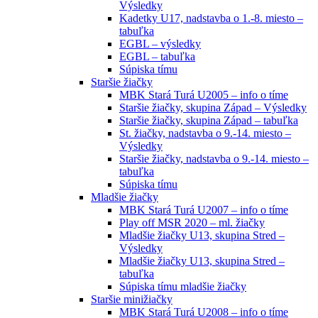
Výsledky
Kadetky U17, nadstavba o 1.-8. miesto –
tabuľka
EGBL – výsledky
EGBL – tabuľka
Súpiska tímu
Staršie žiačky
MBK Stará Turá U2005 – info o tíme
Staršie žiačky, skupina Západ – Výsledky
Staršie žiačky, skupina Západ – tabuľka
St. žiačky, nadstavba o 9.-14. miesto –
Výsledky
Staršie žiačky, nadstavba o 9.-14. miesto –
tabuľka
Súpiska tímu
Mladšie žiačky
MBK Stará Turá U2007 – info o tíme
Play off MSR 2020 – ml. žiačky
Mladšie žiačky U13, skupina Stred –
Výsledky
Mladšie žiačky U13, skupina Stred –
tabuľka
Súpiska tímu mladšie žiačky
Staršie minižiačky
MBK Stará Turá U2008 – info o tíme