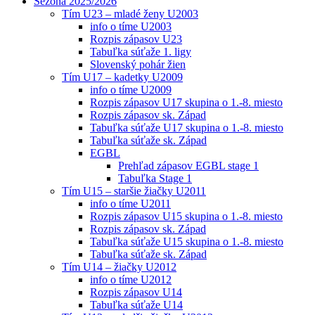
Sezóna 2025/2026
Tím U23 – mladé ženy U2003
info o tíme U2003
Rozpis zápasov U23
Tabuľka súťaže 1. ligy
Slovenský pohár žien
Tím U17 – kadetky U2009
info o tíme U2009
Rozpis zápasov U17 skupina o 1.-8. miesto
Rozpis zápasov sk. Západ
Tabuľka súťaže U17 skupina o 1.-8. miesto
Tabuľka súťaže sk. Západ
EGBL
Prehľad zápasov EGBL stage 1
Tabuľka Stage 1
Tím U15 – staršie žiačky U2011
info o tíme U2011
Rozpis zápasov U15 skupina o 1.-8. miesto
Rozpis zápasov sk. Západ
Tabuľka súťaže U15 skupina o 1.-8. miesto
Tabuľka súťaže sk. Západ
Tím U14 – žiačky U2012
info o tíme U2012
Rozpis zápasov U14
Tabuľka súťaže U14