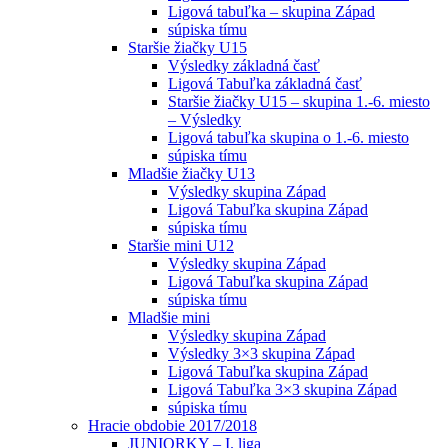
Ligová tabuľka – skupina Západ
súpiska tímu
Staršie žiačky U15
Výsledky základná časť
Ligová Tabuľka základná časť
Staršie žiačky U15 – skupina 1.-6. miesto
– Výsledky
Ligová tabuľka skupina o 1.-6. miesto
súpiska tímu
Mladšie žiačky U13
Výsledky skupina Západ
Ligová Tabuľka skupina Západ
súpiska tímu
Staršie mini U12
Výsledky skupina Západ
Ligová Tabuľka skupina Západ
súpiska tímu
Mladšie mini
Výsledky skupina Západ
Výsledky 3×3 skupina Západ
Ligová Tabuľka skupina Západ
Ligová Tabuľka 3×3 skupina Západ
súpiska tímu
Hracie obdobie 2017/2018
JUNIORKY – I. liga