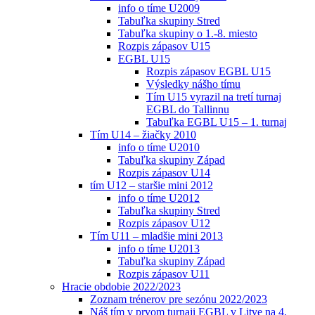
info o tíme U2009
Tabuľka skupiny Stred
Tabuľka skupiny o 1.-8. miesto
Rozpis zápasov U15
EGBL U15
Rozpis zápasov EGBL U15
Výsledky nášho tímu
Tím U15 vyrazil na tretí turnaj
EGBL do Tallinnu
Tabuľka EGBL U15 – 1. turnaj
Tím U14 – žiačky 2010
info o tíme U2010
Tabuľka skupiny Západ
Rozpis zápasov U14
tím U12 – staršie mini 2012
info o tíme U2012
Tabuľka skupiny Stred
Rozpis zápasov U12
Tím U11 – mladšie mini 2013
info o tíme U2013
Tabuľka skupiny Západ
Rozpis zápasov U11
Hracie obdobie 2022/2023
Zoznam trénerov pre sezónu 2022/2023
Náš tím v prvom turnaji EGBL v Litve na 4.