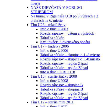
mieste
NAŠE DIEVČATÁ V EGBL SO
STRIEBROM
Na turnaji v Rige naša U18 po 3 výhrach a 2
prehrách na 6. mieste
Tím U23 – mladé ženy
Info o tíme U2003
Rozpis zápasov – dátum a výsledok
Tabuľka súťaže
Kvalifikácia Slovenského pohára
Tím U17 – kadetky 2006
Info o tíme U2006
Tabuľka súťaže – skupina o 1.-8.miesto
Rozpis zápasov – skupina o 1.-8.miesto
Rozpis zápasov – región Západ
Tabuľka súťaže – región Západ
info o tíme EGBL U18
Tím U15 – staršie žiačky 2008
Info o tíme U2008
Rozpis zápasov – skupina B
Tabuľka súťaže – skupina B
Rozpis zápasov – región Západ
Tabuľka súťaže – región Západ
Tím U12 – staršie mini 2011
Info o tíme U2011