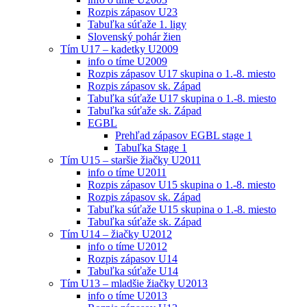
Rozpis zápasov U23
Tabuľka súťaže 1. ligy
Slovenský pohár žien
Tím U17 – kadetky U2009
info o tíme U2009
Rozpis zápasov U17 skupina o 1.-8. miesto
Rozpis zápasov sk. Západ
Tabuľka súťaže U17 skupina o 1.-8. miesto
Tabuľka súťaže sk. Západ
EGBL
Prehľad zápasov EGBL stage 1
Tabuľka Stage 1
Tím U15 – staršie žiačky U2011
info o tíme U2011
Rozpis zápasov U15 skupina o 1.-8. miesto
Rozpis zápasov sk. Západ
Tabuľka súťaže U15 skupina o 1.-8. miesto
Tabuľka súťaže sk. Západ
Tím U14 – žiačky U2012
info o tíme U2012
Rozpis zápasov U14
Tabuľka súťaže U14
Tím U13 – mladšie žiačky U2013
info o tíme U2013