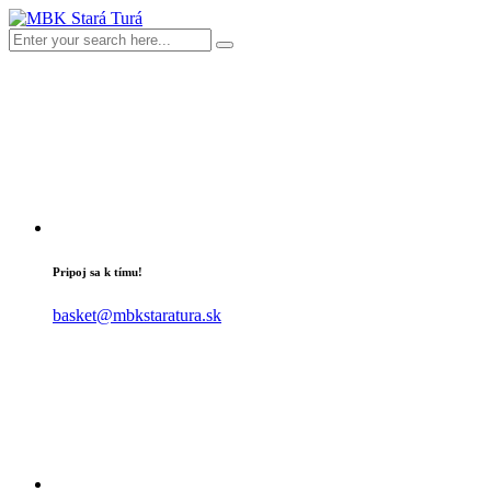
Pripoj sa k tímu!
basket@mbkstaratura.sk