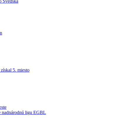
do Švédska
am
ískal 5. miesto
este
je nadnárodnú ligu EGBL