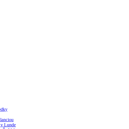
edky
lanciou
y v Lunde