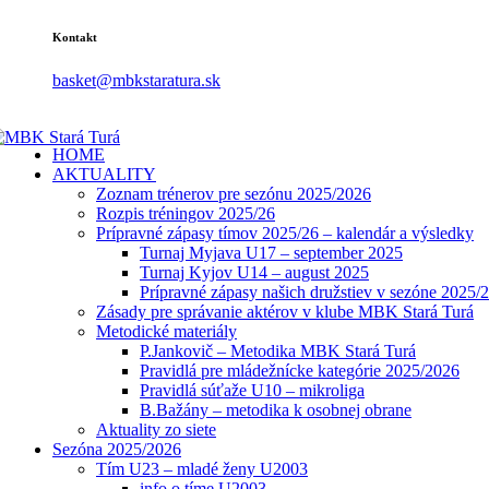
Kontakt
basket@mbkstaratura.sk
HOME
AKTUALITY
Zoznam trénerov pre sezónu 2025/2026
Rozpis tréningov 2025/26
Prípravné zápasy tímov 2025/26 – kalendár a výsledky
Turnaj Myjava U17 – september 2025
Turnaj Kyjov U14 – august 2025
Prípravné zápasy našich družstiev v sezóne 2025/
Zásady pre správanie aktérov v klube MBK Stará Turá
Metodické materiály
P.Jankovič – Metodika MBK Stará Turá
Pravidlá pre mládežnícke kategórie 2025/2026
Pravidlá súťaže U10 – mikroliga
B.Bažány – metodika k osobnej obrane
Aktuality zo siete
Sezóna 2025/2026
Tím U23 – mladé ženy U2003
info o tíme U2003