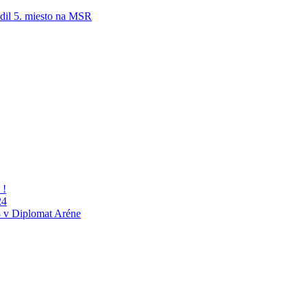
adil 5. miesto na MSR
 !
24
 v Diplomat Aréne