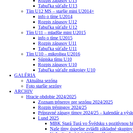
Rozpis zápasov U13
Tabuľka súťaže U13
Tím U12 MS – staršie mini U2014+
info o tíme U2014
Rozpis zápasov U12
Tabuľka súťaže U12
Tím U11 – mladšie mini U2015
info o tíme U2015
Rozpis zápasov U11
Tabuľka súťaže U11
Tím U10 – mikroliga U2016
Súpiska tímu U10
Rozpis zápasov U10
Tabuľka súťaže mikroigy U10
GALÉRIA
Aktuálna sezóna
Foto staršie sezóny
ARCHIV
Hracie obdobie 2024/2025
Zoznam trénerov pre sezónu 2024/2025
Rozpis tréningov 2024/25
Prípravné zápasy tímov 2024/25 – kalendár a výsl
Lund 2025
MBK Stará Turá vo Švédsku s pozitívnou bi
Naše tímy úspešne zvládli základné skupin