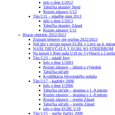
info o tíme U2012
Tabuľka skupiny Stred
Rozpis zápasov U12
Tím U11 – mladšie mini 2013
info o tíme U2013
Tabuľka skupiny Západ
Rozpis zápasov U11
Hracie obdobie 2022/2023
Zoznam trénerov pre sezónu 2022/2023
Náš tím v prvom turnaji EGBL v Litve na 4. miest
NAŠE DIEVČATÁ V EGBL SO STRIEBROM
Na turnaji v Rige naša U18 po 3 výhrach a 2 prehr
Tím U23 – mladé ženy
Info o tíme U2003
Rozpis zápasov – dátum a výsledok
Tabuľka súťaže
Kvalifikácia Slovenského pohára
Tím U17 – kadetky 2006
Info o tíme U2006
Tabuľka súťaže – skupina o 1.-8.miesto
Rozpis zápasov – skupina o 1.-8.miesto
Rozpis zápasov – región Západ
Tabuľka súťaže – región Západ
info o tíme EGBL U18
Tím U15 – staršie žiačky 2008