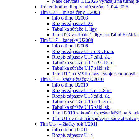
Naše dievčatá 1.1.2025 vyrážajú na turnaj 
Tréneri hodnotili uplynulú sezónu 2024/2025
Tím U23 – mladé ženy U2003
info o tíme U2003
Rozpis zápasov U23
Tabuľka súťaže 1. ligy
Tím U23 vo finále 1. ligy podľahol Košici
Tím U17 – kadetky U2008
info o tíme U2008
Rozpis zápasov U17 o 9-.16.m.
Rozpis zápasov U17 zákl. sk.
Tabuľka súťaže U17 o 9.-16.m.
Tabuľka súťaže U17 zákl. sk.
Tím U17 na MSR ukázal svoje schopnosti a z
Tím U15 – staršie žiačky U2010
info o tíme U2010
Rozpis zápasov U15 o 1.-8.m.
Rozpis zápasov U15 zákl. sk.
Tabuľka súťaže U15 o 1.-8.m.
Tabuľka súťaže U15 zákl. sk.
Tím U2010 zakončil úspešne MSR na 5. mi
Tím U15 v nadchádzajúcej sezóne absolvu
Tím U14 – žiačky rok U2011
info o tíme U2011
Rozpis zápasov U14