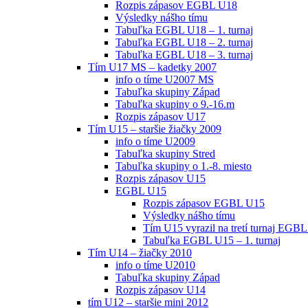
Rozpis zápasov EGBL U18
Výsledky nášho tímu
Tabuľka EGBL U18 – 1. turnaj
Tabuľka EGBL U18 – 2. turnaj
Tabuľka EGBL U18 – 3. turnaj
Tím U17 MS – kadetky 2007
info o tíme U2007 MS
Tabuľka skupiny Západ
Tabuľka skupiny o 9.-16.m
Rozpis zápasov U17
Tím U15 – staršie žiačky 2009
info o tíme U2009
Tabuľka skupiny Stred
Tabuľka skupiny o 1.-8. miesto
Rozpis zápasov U15
EGBL U15
Rozpis zápasov EGBL U15
Výsledky nášho tímu
Tím U15 vyrazil na tretí turnaj EGBL
Tabuľka EGBL U15 – 1. turnaj
Tím U14 – žiačky 2010
info o tíme U2010
Tabuľka skupiny Západ
Rozpis zápasov U14
tím U12 – staršie mini 2012