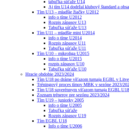
tabuľka súťaže U14
Aj tím U14 dodržal klubový štandard a obs
Tím U13 – mladšie žiačky U2012
info o tíme U2012
Rozpis zápasov U13
Tabuľka súťaže U13
Tím U11 – mladšie mini U2014
info o tíme U2014
Rozpis zápasov U11
Tabuľka súťaže U11
Tím U10 – mikroliga U2015
info o tíme U2015
rozpis zápasov U10
Tabuľka súťaže U10
Hracie obdobie 2023/2024
Tím U18 po dráme víťazom turnaja EGBL v Litve
Tréningový proces tímov MBK v sezóne 2023/20
Tím U18 suverénnym víťazom turnaja EGBL U18
Zoznam trénerov pre sezónu 2023/2024
Tím U19 – juniorky 2005
info o tíme U2005
Tabuľka súťaže
Rozpis zápasov U19
Tím EGBL U18
Info o tíme U2006