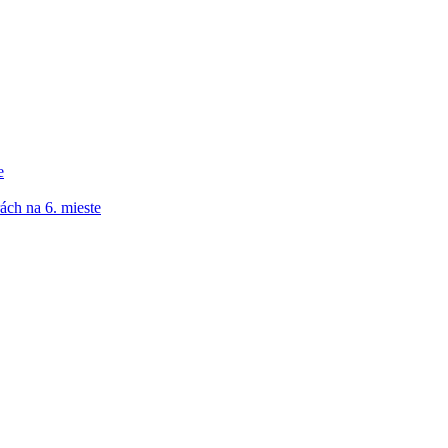
e
ách na 6. mieste