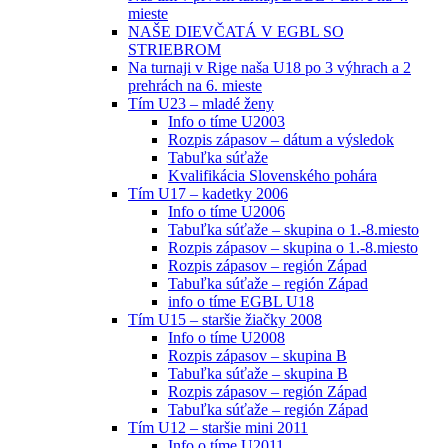
mieste
NAŠE DIEVČATÁ V EGBL SO
STRIEBROM
Na turnaji v Rige naša U18 po 3 výhrach a 2
prehrách na 6. mieste
Tím U23 – mladé ženy
Info o tíme U2003
Rozpis zápasov – dátum a výsledok
Tabuľka súťaže
Kvalifikácia Slovenského pohára
Tím U17 – kadetky 2006
Info o tíme U2006
Tabuľka súťaže – skupina o 1.-8.miesto
Rozpis zápasov – skupina o 1.-8.miesto
Rozpis zápasov – región Západ
Tabuľka súťaže – región Západ
info o tíme EGBL U18
Tím U15 – staršie žiačky 2008
Info o tíme U2008
Rozpis zápasov – skupina B
Tabuľka súťaže – skupina B
Rozpis zápasov – región Západ
Tabuľka súťaže – región Západ
Tím U12 – staršie mini 2011
Info o tíme U2011