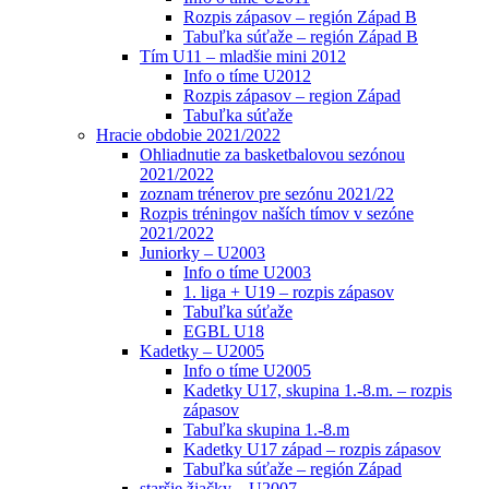
Rozpis zápasov – región Západ B
Tabuľka súťaže – región Západ B
Tím U11 – mladšie mini 2012
Info o tíme U2012
Rozpis zápasov – region Západ
Tabuľka súťaže
Hracie obdobie 2021/2022
Ohliadnutie za basketbalovou sezónou
2021/2022
zoznam trénerov pre sezónu 2021/22
Rozpis tréningov naších tímov v sezóne
2021/2022
Juniorky – U2003
Info o tíme U2003
1. liga + U19 – rozpis zápasov
Tabuľka súťaže
EGBL U18
Kadetky – U2005
Info o tíme U2005
Kadetky U17, skupina 1.-8.m. – rozpis
zápasov
Tabuľka skupina 1.-8.m
Kadetky U17 západ – rozpis zápasov
Tabuľka súťaže – región Západ
staršie žiačky – U2007