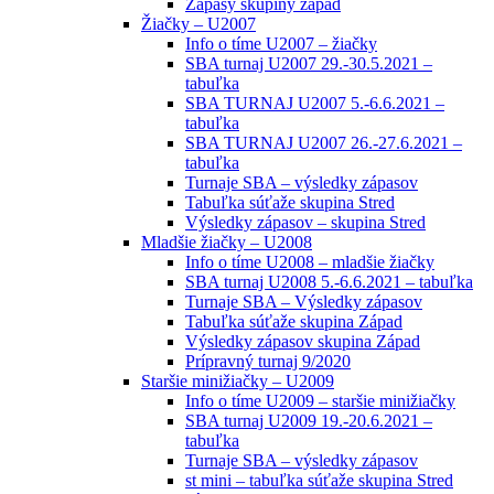
Zápasy skupiny západ
Žiačky – U2007
Info o tíme U2007 – žiačky
SBA turnaj U2007 29.-30.5.2021 –
tabuľka
SBA TURNAJ U2007 5.-6.6.2021 –
tabuľka
SBA TURNAJ U2007 26.-27.6.2021 –
tabuľka
Turnaje SBA – výsledky zápasov
Tabuľka súťaže skupina Stred
Výsledky zápasov – skupina Stred
Mladšie žiačky – U2008
Info o tíme U2008 – mladšie žiačky
SBA turnaj U2008 5.-6.6.2021 – tabuľka
Turnaje SBA – Výsledky zápasov
Tabuľka súťaže skupina Západ
Výsledky zápasov skupina Západ
Prípravný turnaj 9/2020
Staršie minižiačky – U2009
Info o tíme U2009 – staršie minižiačky
SBA turnaj U2009 19.-20.6.2021 –
tabuľka
Turnaje SBA – výsledky zápasov
st mini – tabuľka súťaže skupina Stred