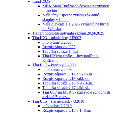
Lund 2025
MBK Stará Turá vo Švédsku s pozitívnou
bilanciou
Naše tímy úspešne zvládli základné
skupiny v Lunde
Naše dievčatá 1.1.2025 vyrážajú na turnaj
do Švédska
Tréneri hodnotili uplynulú sezónu 2024/2025
Tím U23 – mladé ženy U2003
info o tíme U2003
Rozpis zápasov U23
Tabuľka súťaže 1. ligy
Tím U23 vo finále 1. ligy podľahol
Košiciam
Tím U17 – kadetky U2008
info o tíme U2008
Rozpis zápasov U17 o 9-.16.m.
Rozpis zápasov U17 zákl. sk.
Tabuľka súťaže U17 o 9.-16.m.
Tabuľka súťaže U17 zákl. sk.
Tím U17 na MSR ukázal svoje schopnosti
a získal 5. miesto
Tím U15 – staršie žiačky U2010
info o tíme U2010
Rozpis zápasov U15 o 1.-8.m.