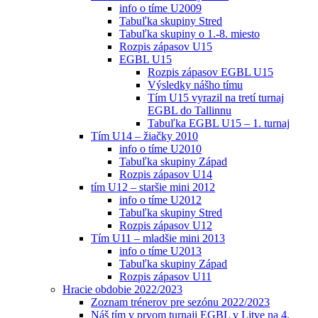
info o tíme U2009
Tabuľka skupiny Stred
Tabuľka skupiny o 1.-8. miesto
Rozpis zápasov U15
EGBL U15
Rozpis zápasov EGBL U15
Výsledky nášho tímu
Tím U15 vyrazil na tretí turnaj
EGBL do Tallinnu
Tabuľka EGBL U15 – 1. turnaj
Tím U14 – žiačky 2010
info o tíme U2010
Tabuľka skupiny Západ
Rozpis zápasov U14
tím U12 – staršie mini 2012
info o tíme U2012
Tabuľka skupiny Stred
Rozpis zápasov U12
Tím U11 – mladšie mini 2013
info o tíme U2013
Tabuľka skupiny Západ
Rozpis zápasov U11
Hracie obdobie 2022/2023
Zoznam trénerov pre sezónu 2022/2023
Náš tím v prvom turnaji EGBL v Litve na 4.