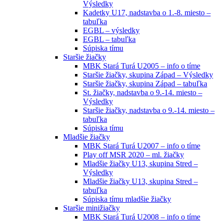
Výsledky
Kadetky U17, nadstavba o 1.-8. miesto –
tabuľka
EGBL – výsledky
EGBL – tabuľka
Súpiska tímu
Staršie žiačky
MBK Stará Turá U2005 – info o tíme
Staršie žiačky, skupina Západ – Výsledky
Staršie žiačky, skupina Západ – tabuľka
St. žiačky, nadstavba o 9.-14. miesto –
Výsledky
Staršie žiačky, nadstavba o 9.-14. miesto –
tabuľka
Súpiska tímu
Mladšie žiačky
MBK Stará Turá U2007 – info o tíme
Play off MSR 2020 – ml. žiačky
Mladšie žiačky U13, skupina Stred –
Výsledky
Mladšie žiačky U13, skupina Stred –
tabuľka
Súpiska tímu mladšie žiačky
Staršie minižiačky
MBK Stará Turá U2008 – info o tíme