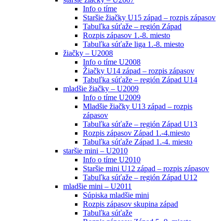
Info o tíme
Staršie žiačky U15 západ – rozpis zápasov
Tabuľka súťaže – región Západ
Rozpis zápasov 1.-8. miesto
Tabuľka súťaže liga 1.-8. miesto
žiačky – U2008
Info o tíme U2008
Žiačky U14 západ – rozpis zápasov
Tabuľka súťaže – región Západ U14
mladšie žiačky – U2009
Info o tíme U2009
Mladšie žiačky U13 západ – rozpis
zápasov
Tabuľka súťaže – región Západ U13
Rozpis zápasov Západ 1.-4.miesto
Tabuľka súťaže Západ 1.-4. miesto
staršie mini – U2010
Info o tíme U2010
Staršie mini U12 západ – rozpis zápasov
Tabuľka súťaže – región Západ U12
mladšie mini – U2011
Súpiska mladšie mini
Rozpis zápasov skupina západ
Tabuľka súťaže