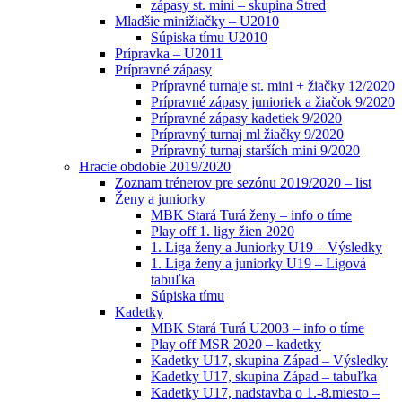
zápasy st. mini – skupina Stred
Mladšie minižiačky – U2010
Súpiska tímu U2010
Prípravka – U2011
Prípravné zápasy
Prípravné turnaje st. mini + žiačky 12/2020
Prípravné zápasy junioriek a žiačok 9/2020
Prípravné zápasy kadetiek 9/2020
Prípravný turnaj ml žiačky 9/2020
Prípravný turnaj starších mini 9/2020
Hracie obdobie 2019/2020
Zoznam trénerov pre sezónu 2019/2020 – list
Ženy a juniorky
MBK Stará Turá ženy – info o tíme
Play off 1. ligy žien 2020
1. Liga ženy a Juniorky U19 – Výsledky
1. Liga ženy a juniorky U19 – Ligová
tabuľka
Súpiska tímu
Kadetky
MBK Stará Turá U2003 – info o tíme
Play off MSR 2020 – kadetky
Kadetky U17, skupina Západ – Výsledky
Kadetky U17, skupina Západ – tabuľka
Kadetky U17, nadstavba o 1.-8.miesto –