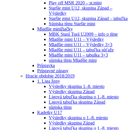
Play off MSR 2020 – st.mini
Staršie mini U12, skupina Západ –
Výsledky
Staršie mini U12, skupina Západ – tabuľka
Súpiska tímu Staršie mini
Mladšie minižiačky
MBK Stará Turá U2009 – info o tíme
Mladšie mini U11 – Výsledky
Mladšie mini U11 – Výsledky 3×3
Mladšie mini U11 – tabuľka súťaže
Mladšie mini U11 – tabulka 3×3
súpiska tímu Mladšie mini
Prípravka
Prípravné zápasy
Hracie obdobie 2018/2019
1. Liga ženy
Výsledky skupina 1.-8. miesto
Výsledky skupina Západ
Ligová tabuľka skupina o 1.-8. miesto
Ligová tabuľka skupina Západ
súpiska tímu
Kadetky U17
Výsledky skupina o 1.-8. miesto
Výsledky skupina Západ
Ligová tabuľka skupina o 1.-8. miesto