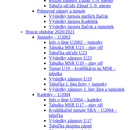
Rozpis zápasov Západ 5.-9. miesto
Tabuľa súťaže Západ 5.-9. miesto
Prípravné zápasy a turnaje
Výsledky turnaja starších žiačok
Výsledky turnaja Kadetiek
Výsledky turnaja žiačok a junioriek
Hracie obdobie 2020/2021
Juniorky – U2002
Info o tíme U2002 – juniorky
Tabulka MSR U23 – play off
Tabuľka súťaže U23
Výsledky zápasov U23
Tabulka MSR U19 – play off
Turnaj U19 – kvalifikácia na MSR –
tabulka
Výsledky zápasov U19
Tabuľka 1. liga ženy + juniorky
Výsledky zápasov 1. ligy žien a junioriek
Kadetky – U2004
Info o tíme U2004 – kadetky
Tabulka MSR U17 – play off
Kvalifikačné turnaje SBA – U2004 –
tabuľka
Výsledky zápasov U17
Tabuľka skupina západ