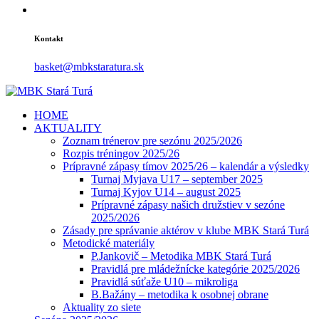
Kontakt
basket@mbkstaratura.sk
HOME
AKTUALITY
Zoznam trénerov pre sezónu 2025/2026
Rozpis tréningov 2025/26
Prípravné zápasy tímov 2025/26 – kalendár a výsledky
Turnaj Myjava U17 – september 2025
Turnaj Kyjov U14 – august 2025
Prípravné zápasy našich družstiev v sezóne
2025/2026
Zásady pre správanie aktérov v klube MBK Stará Turá
Metodické materiály
P.Jankovič – Metodika MBK Stará Turá
Pravidlá pre mládežnícke kategórie 2025/2026
Pravidlá súťaže U10 – mikroliga
B.Bažány – metodika k osobnej obrane
Aktuality zo siete