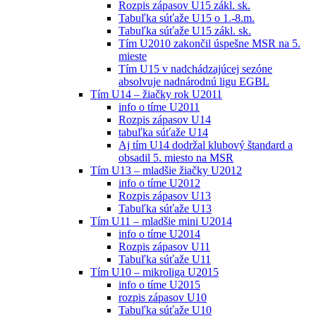
Rozpis zápasov U15 zákl. sk.
Tabuľka súťaže U15 o 1.-8.m.
Tabuľka súťaže U15 zákl. sk.
Tím U2010 zakončil úspešne MSR na 5.
mieste
Tím U15 v nadchádzajúcej sezóne
absolvuje nadnárodnú ligu EGBL
Tím U14 – žiačky rok U2011
info o tíme U2011
Rozpis zápasov U14
tabuľka súťaže U14
Aj tím U14 dodržal klubový štandard a
obsadil 5. miesto na MSR
Tím U13 – mladšie žiačky U2012
info o tíme U2012
Rozpis zápasov U13
Tabuľka súťaže U13
Tím U11 – mladšie mini U2014
info o tíme U2014
Rozpis zápasov U11
Tabuľka súťaže U11
Tím U10 – mikroliga U2015
info o tíme U2015
rozpis zápasov U10
Tabuľka súťaže U10