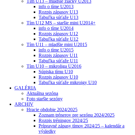
Tím U13 – mladšie žiačky U2013
info o tíme U2013
Rozpis zápasov U13
Tabuľka súťaže U13
Tím U12 MS – staršie mini U2014+
info o tíme U2014
Rozpis zápasov U12
Tabuľka súťaže U12
Tím U11 – mladšie mini U2015
info o tíme U2015
Rozpis zápasov U11
Tabuľka súťaže U11
Tím U10 – mikroliga U2016
Súpiska tímu U10
Rozpis zápasov U10
Tabuľka súťaže mikroigy U10
GALÉRIA
Aktuálna sezóna
Foto staršie sezóny
ARCHIV
Hracie obdobie 2024/2025
Zoznam trénerov pre sezónu 2024/2025
Rozpis tréningov 2024/25
Prípravné zápasy tímov 2024/25 – kalendár a
výsledky