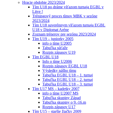
Hracie obdobie 2023/2024
Tím U18 po dráme víťazom turnaja EGBL v
Litve !
Tréningový proces tímov MBK v sezóne
2023/2024
Tím U18 suverénnym víťazom turnaja EGBL
U18 v Diplomat Aréne
Zoznam trénerov pre sezónu 2023/2024
Tím U19 – juniorky 2005
info o tíme U2005
Tabuľka súťaže
Rozpis zápasov U19
Tím EGBL U18
Info o tíme U2006
Rozpis zápasov EGBL U18
Výsledky nášho tímu
Tabuľka EGBL U18 – 1. turnaj
Tabuľka EGBL U18 – 2. turnaj
Tabuľka EGBL U18 – 3. turnaj
Tím U17 MS – kadetky 2007
info o tíme U2007 MS
Tabuľka skupiny Západ
Tabuľka skupiny o 9.-16.m
Rozpis zápasov U17
Tím U15 – staršie žiačky 2009