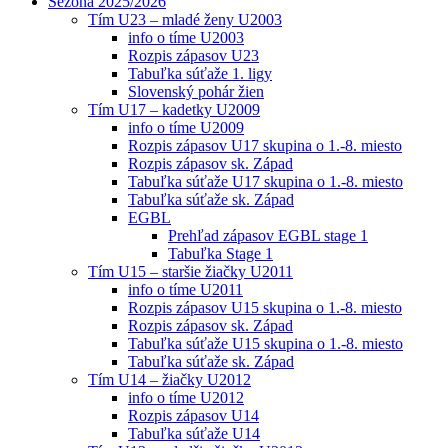
Sezóna 2025/2026
Tím U23 – mladé ženy U2003
info o tíme U2003
Rozpis zápasov U23
Tabuľka súťaže 1. ligy
Slovenský pohár žien
Tím U17 – kadetky U2009
info o tíme U2009
Rozpis zápasov U17 skupina o 1.-8. miesto
Rozpis zápasov sk. Západ
Tabuľka súťaže U17 skupina o 1.-8. miesto
Tabuľka súťaže sk. Západ
EGBL
Prehľad zápasov EGBL stage 1
Tabuľka Stage 1
Tím U15 – staršie žiačky U2011
info o tíme U2011
Rozpis zápasov U15 skupina o 1.-8. miesto
Rozpis zápasov sk. Západ
Tabuľka súťaže U15 skupina o 1.-8. miesto
Tabuľka súťaže sk. Západ
Tím U14 – žiačky U2012
info o tíme U2012
Rozpis zápasov U14
Tabuľka súťaže U14