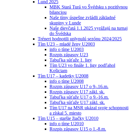
Lund 2025
MBK Stará Turá vo Švédsku s pozitívnou
bilanciou
Naše tímy úspešne zvládli základné
skupiny v Lunde
Naše dievčatá 1.1.2025 vyrážajú na turnaj
do Švédska
Tréneri hodnotili uplynulú sezónu 2024/2025
Tím U23 – mladé ženy U2003
info o tíme U2003
Rozpis zápasov U23
Tabuľka súťaže 1. ligy
Tím U23 vo finále 1. ligy podľahol
Košiciam
Tím U17 – kadetky U2008
info o tíme U2008
Rozpis zápasov U17 o 9-.16.m.
Rozpis zápasov U17 zákl. sk.
Tabuľka súťaže U17 o 9.-16.m.
Tabuľka súťaže U17 zákl. sk.
Tím U17 na MSR ukázal svoje schopnosti
a získal 5. miesto
Tím U15 – staršie žiačky U2010
info o tíme U2010
Rozpis zápasov U15 o 1.-8.m.