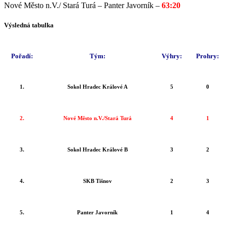
Nové Město n.V./ Stará Turá – Panter Javorník –
63:20
Výsledná tabulka
Pořadí:
Tým:
Výhry:
Prohry:
1.
Sokol Hradec Králové A
5
0
2.
Nové Město n.V./Stará Turá
4
1
3.
Sokol Hradec Králové B
3
2
4.
SKB Tišnov
2
3
5.
Panter Javorník
1
4