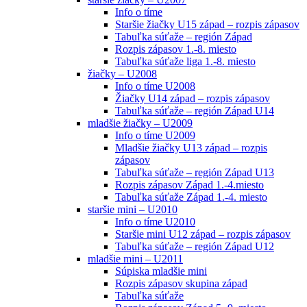
Info o tíme
Staršie žiačky U15 západ – rozpis zápasov
Tabuľka súťaže – región Západ
Rozpis zápasov 1.-8. miesto
Tabuľka súťaže liga 1.-8. miesto
žiačky – U2008
Info o tíme U2008
Žiačky U14 západ – rozpis zápasov
Tabuľka súťaže – región Západ U14
mladšie žiačky – U2009
Info o tíme U2009
Mladšie žiačky U13 západ – rozpis
zápasov
Tabuľka súťaže – región Západ U13
Rozpis zápasov Západ 1.-4.miesto
Tabuľka súťaže Západ 1.-4. miesto
staršie mini – U2010
Info o tíme U2010
Staršie mini U12 západ – rozpis zápasov
Tabuľka súťaže – región Západ U12
mladšie mini – U2011
Súpiska mladšie mini
Rozpis zápasov skupina západ
Tabuľka súťaže