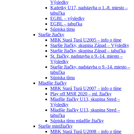
Výsledky
Kadetky U17, nadstavba o 1.-8. miesto –
tabuľka
EGBL – výsledky
EGBL – tabuľka
Súpiska tímu
Staršie žiačky
MBK Stará Turá U2005 – info o tíme
Staršie žiačky, skupina Západ – Výsledky
Staršie žiačky, skupina Západ – tabuľka
St. žiačky, nadstavba o 9.-14. miesto –
Výsledky
Staršie žiačky, nadstavba o 9.-14. miesto –
tabuľka
Súpiska tímu
Mladšie žiačky
MBK Stará Turá U2007 – info o tíme
Play off MSR 2020 – ml. žiačky
Mladšie žiačky U13, skupina Stred –
Výsledky
Mladšie žiačky U13, skupina Stred –
tabuľka
Súpiska tímu mladšie žiačky
Staršie minižiačky
MBK Stará Turá U2008 – info o tíme