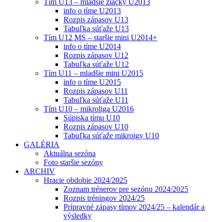
Tím U13 – mladšie žiačky U2013
info o tíme U2013
Rozpis zápasov U13
Tabuľka súťaže U13
Tím U12 MS – staršie mini U2014+
info o tíme U2014
Rozpis zápasov U12
Tabuľka súťaže U12
Tím U11 – mladšie mini U2015
info o tíme U2015
Rozpis zápasov U11
Tabuľka súťaže U11
Tím U10 – mikroliga U2016
Súpiska tímu U10
Rozpis zápasov U10
Tabuľka súťaže mikroigy U10
GALÉRIA
Aktuálna sezóna
Foto staršie sezóny
ARCHIV
Hracie obdobie 2024/2025
Zoznam trénerov pre sezónu 2024/2025
Rozpis tréningov 2024/25
Prípravné zápasy tímov 2024/25 – kalendár a
výsledky