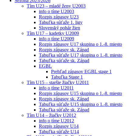
Sezóna 2025/2026
Tím U23 – mladé ženy U2003
info o tíme U2003
Rozpis zápasov U23
Tabuľka súťaže 1. ligy
Slovenský pohár žien
Tím U17 – kadetky U2009
info o tíme U2009
Rozpis zápasov U17 skupina o 1.-8. miesto
Rozpis zápasov sk. Západ
Tabuľka súťaže U17 skupina o 1.-8. miesto
Tabuľka súťaže sk. Západ
EGBL
Prehľad zápasov EGBL stage 1
Tabuľka Stage 1
Tím U15 – staršie žiačky U2011
info o tíme U2011
Rozpis zápasov U15 skupina o 1.-8. miesto
Rozpis zápasov sk. Západ
Tabuľka súťaže U15 skupina o 1.-8. miesto
Tabuľka súťaže sk. Západ
Tím U14 – žiačky U2012
info o tíme U2012
Rozpis zápasov U14
Tabuľka súťaže U14