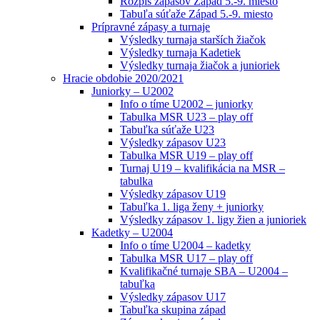
Rozpis zápasov Západ 5.-9. miesto
Tabuľa súťaže Západ 5.-9. miesto
Prípravné zápasy a turnaje
Výsledky turnaja starších žiačok
Výsledky turnaja Kadetiek
Výsledky turnaja žiačok a junioriek
Hracie obdobie 2020/2021
Juniorky – U2002
Info o tíme U2002 – juniorky
Tabulka MSR U23 – play off
Tabuľka súťaže U23
Výsledky zápasov U23
Tabulka MSR U19 – play off
Turnaj U19 – kvalifikácia na MSR –
tabulka
Výsledky zápasov U19
Tabuľka 1. liga ženy + juniorky
Výsledky zápasov 1. ligy žien a junioriek
Kadetky – U2004
Info o tíme U2004 – kadetky
Tabulka MSR U17 – play off
Kvalifikačné turnaje SBA – U2004 –
tabuľka
Výsledky zápasov U17
Tabuľka skupina západ