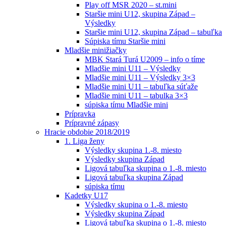
Play off MSR 2020 – st.mini
Staršie mini U12, skupina Západ –
Výsledky
Staršie mini U12, skupina Západ – tabuľka
Súpiska tímu Staršie mini
Mladšie minižiačky
MBK Stará Turá U2009 – info o tíme
Mladšie mini U11 – Výsledky
Mladšie mini U11 – Výsledky 3×3
Mladšie mini U11 – tabuľka súťaže
Mladšie mini U11 – tabulka 3×3
súpiska tímu Mladšie mini
Prípravka
Prípravné zápasy
Hracie obdobie 2018/2019
1. Liga ženy
Výsledky skupina 1.-8. miesto
Výsledky skupina Západ
Ligová tabuľka skupina o 1.-8. miesto
Ligová tabuľka skupina Západ
súpiska tímu
Kadetky U17
Výsledky skupina o 1.-8. miesto
Výsledky skupina Západ
Ligová tabuľka skupina o 1.-8. miesto