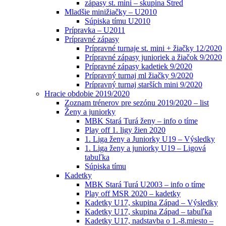
zápasy st. mini – skupina Stred
Mladšie minižiačky – U2010
Súpiska tímu U2010
Prípravka – U2011
Prípravné zápasy
Prípravné turnaje st. mini + žiačky 12/2020
Prípravné zápasy junioriek a žiačok 9/2020
Prípravné zápasy kadetiek 9/2020
Prípravný turnaj ml žiačky 9/2020
Prípravný turnaj starších mini 9/2020
Hracie obdobie 2019/2020
Zoznam trénerov pre sezónu 2019/2020 – list
Ženy a juniorky
MBK Stará Turá ženy – info o tíme
Play off 1. ligy žien 2020
1. Liga ženy a Juniorky U19 – Výsledky
1. Liga ženy a juniorky U19 – Ligová
tabuľka
Súpiska tímu
Kadetky
MBK Stará Turá U2003 – info o tíme
Play off MSR 2020 – kadetky
Kadetky U17, skupina Západ – Výsledky
Kadetky U17, skupina Západ – tabuľka
Kadetky U17, nadstavba o 1.-8.miesto –