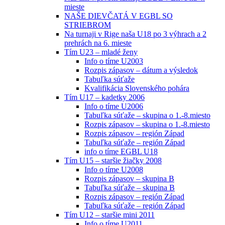
mieste
NAŠE DIEVČATÁ V EGBL SO
STRIEBROM
Na turnaji v Rige naša U18 po 3 výhrach a 2
prehrách na 6. mieste
Tím U23 – mladé ženy
Info o tíme U2003
Rozpis zápasov – dátum a výsledok
Tabuľka súťaže
Kvalifikácia Slovenského pohára
Tím U17 – kadetky 2006
Info o tíme U2006
Tabuľka súťaže – skupina o 1.-8.miesto
Rozpis zápasov – skupina o 1.-8.miesto
Rozpis zápasov – región Západ
Tabuľka súťaže – región Západ
info o tíme EGBL U18
Tím U15 – staršie žiačky 2008
Info o tíme U2008
Rozpis zápasov – skupina B
Tabuľka súťaže – skupina B
Rozpis zápasov – región Západ
Tabuľka súťaže – región Západ
Tím U12 – staršie mini 2011
Info o tíme U2011