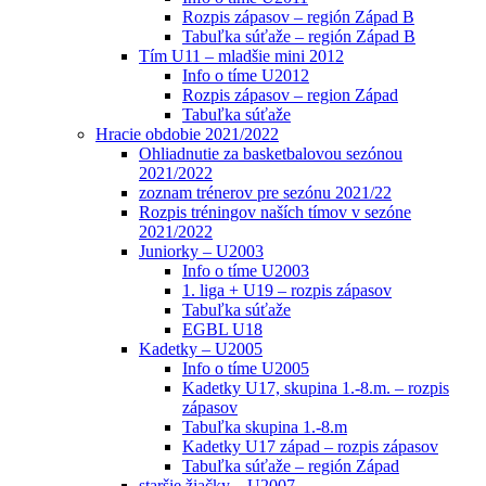
Rozpis zápasov – región Západ B
Tabuľka súťaže – región Západ B
Tím U11 – mladšie mini 2012
Info o tíme U2012
Rozpis zápasov – region Západ
Tabuľka súťaže
Hracie obdobie 2021/2022
Ohliadnutie za basketbalovou sezónou
2021/2022
zoznam trénerov pre sezónu 2021/22
Rozpis tréningov naších tímov v sezóne
2021/2022
Juniorky – U2003
Info o tíme U2003
1. liga + U19 – rozpis zápasov
Tabuľka súťaže
EGBL U18
Kadetky – U2005
Info o tíme U2005
Kadetky U17, skupina 1.-8.m. – rozpis
zápasov
Tabuľka skupina 1.-8.m
Kadetky U17 západ – rozpis zápasov
Tabuľka súťaže – región Západ
staršie žiačky – U2007