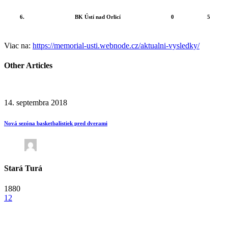
6.
BK Ústí nad Orlicí
0
5
Viac na:
https://memorial-usti.webnode.cz/aktualni-vysledky/
Other Articles
14. septembra 2018
Nová sezóna basketbalistiek pred dverami
Stará Turá
1880
12