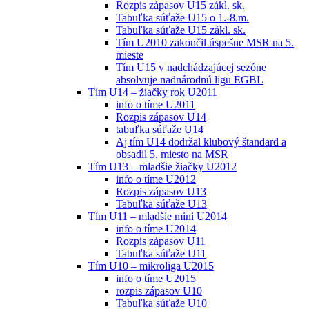
Rozpis zápasov U15 zákl. sk.
Tabuľka súťaže U15 o 1.-8.m.
Tabuľka súťaže U15 zákl. sk.
Tím U2010 zakončil úspešne MSR na 5.
mieste
Tím U15 v nadchádzajúcej sezóne
absolvuje nadnárodnú ligu EGBL
Tím U14 – žiačky rok U2011
info o tíme U2011
Rozpis zápasov U14
tabuľka súťaže U14
Aj tím U14 dodržal klubový štandard a
obsadil 5. miesto na MSR
Tím U13 – mladšie žiačky U2012
info o tíme U2012
Rozpis zápasov U13
Tabuľka súťaže U13
Tím U11 – mladšie mini U2014
info o tíme U2014
Rozpis zápasov U11
Tabuľka súťaže U11
Tím U10 – mikroliga U2015
info o tíme U2015
rozpis zápasov U10
Tabuľka súťaže U10