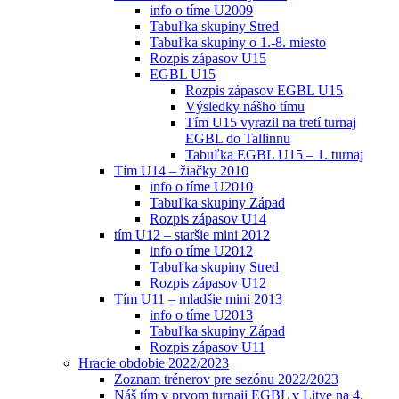
info o tíme U2009
Tabuľka skupiny Stred
Tabuľka skupiny o 1.-8. miesto
Rozpis zápasov U15
EGBL U15
Rozpis zápasov EGBL U15
Výsledky nášho tímu
Tím U15 vyrazil na tretí turnaj
EGBL do Tallinnu
Tabuľka EGBL U15 – 1. turnaj
Tím U14 – žiačky 2010
info o tíme U2010
Tabuľka skupiny Západ
Rozpis zápasov U14
tím U12 – staršie mini 2012
info o tíme U2012
Tabuľka skupiny Stred
Rozpis zápasov U12
Tím U11 – mladšie mini 2013
info o tíme U2013
Tabuľka skupiny Západ
Rozpis zápasov U11
Hracie obdobie 2022/2023
Zoznam trénerov pre sezónu 2022/2023
Náš tím v prvom turnaji EGBL v Litve na 4.