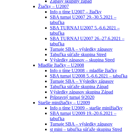
Zápasy skupiny západ
Žiačky – U2007
Info o tíme U2007 – žiačky
SBA turnaj U2007 29.-30.5.2021 –
tabuľka
SBA TURNAJ U2007 5.-6.6.2021 –
tabuľka
SBA TURNAJ U2007 26.-27.6.2021 –
tabuľka
Turnaje SBA – výsledky zápasov
Tabuľka súťaže skupina Stred
Výsledky zápasov – skupina Stred
Mladšie žiačky – U2008
Info o tíme U2008 – mladšie žiačky
SBA turnaj U2008 5.-6.6.2021 – tabuľka
Turnaje SBA – Výsledky zápasov
Tabuľka súťaže skupina Západ
Výsledky zápasov skupina Západ
Prípravný turnaj 9/2020
Staršie minižiačky – U2009
Info o tíme U2009 – staršie minižiačky
SBA turnaj U2009 19.-20.6.2021 –
tabuľka
Turnaje SBA – výsledky zápasov
st mini – tabuľka súťaže skupina Stred