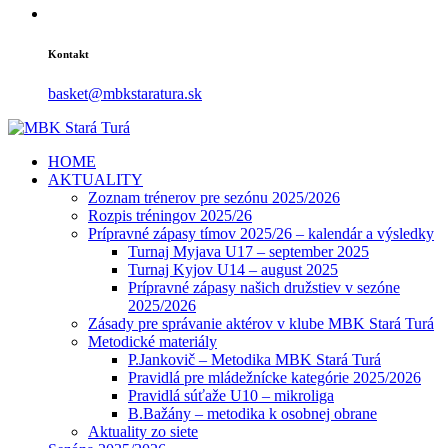
Kontakt
basket@mbkstaratura.sk
HOME
AKTUALITY
Zoznam trénerov pre sezónu 2025/2026
Rozpis tréningov 2025/26
Prípravné zápasy tímov 2025/26 – kalendár a výsledky
Turnaj Myjava U17 – september 2025
Turnaj Kyjov U14 – august 2025
Prípravné zápasy našich družstiev v sezóne
2025/2026
Zásady pre správanie aktérov v klube MBK Stará Turá
Metodické materiály
P.Jankovič – Metodika MBK Stará Turá
Pravidlá pre mládežnícke kategórie 2025/2026
Pravidlá súťaže U10 – mikroliga
B.Bažány – metodika k osobnej obrane
Aktuality zo siete