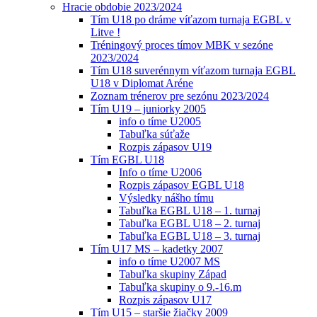
Hracie obdobie 2023/2024
Tím U18 po dráme víťazom turnaja EGBL v
Litve !
Tréningový proces tímov MBK v sezóne
2023/2024
Tím U18 suverénnym víťazom turnaja EGBL
U18 v Diplomat Aréne
Zoznam trénerov pre sezónu 2023/2024
Tím U19 – juniorky 2005
info o tíme U2005
Tabuľka súťaže
Rozpis zápasov U19
Tím EGBL U18
Info o tíme U2006
Rozpis zápasov EGBL U18
Výsledky nášho tímu
Tabuľka EGBL U18 – 1. turnaj
Tabuľka EGBL U18 – 2. turnaj
Tabuľka EGBL U18 – 3. turnaj
Tím U17 MS – kadetky 2007
info o tíme U2007 MS
Tabuľka skupiny Západ
Tabuľka skupiny o 9.-16.m
Rozpis zápasov U17
Tím U15 – staršie žiačky 2009