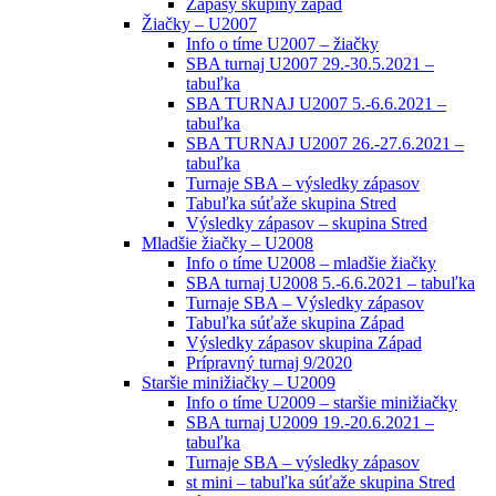
Zápasy skupiny západ
Žiačky – U2007
Info o tíme U2007 – žiačky
SBA turnaj U2007 29.-30.5.2021 –
tabuľka
SBA TURNAJ U2007 5.-6.6.2021 –
tabuľka
SBA TURNAJ U2007 26.-27.6.2021 –
tabuľka
Turnaje SBA – výsledky zápasov
Tabuľka súťaže skupina Stred
Výsledky zápasov – skupina Stred
Mladšie žiačky – U2008
Info o tíme U2008 – mladšie žiačky
SBA turnaj U2008 5.-6.6.2021 – tabuľka
Turnaje SBA – Výsledky zápasov
Tabuľka súťaže skupina Západ
Výsledky zápasov skupina Západ
Prípravný turnaj 9/2020
Staršie minižiačky – U2009
Info o tíme U2009 – staršie minižiačky
SBA turnaj U2009 19.-20.6.2021 –
tabuľka
Turnaje SBA – výsledky zápasov
st mini – tabuľka súťaže skupina Stred