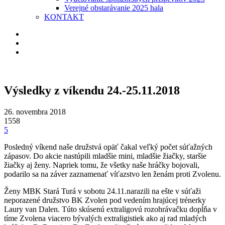
Verejné obstarávanie 2025 hala
KONTAKT
Výsledky z víkendu 24.-25.11.2018
26. novembra 2018
1558
5
Posledný víkend naše družstvá opäť čakal veľký počet súťažných
zápasov. Do akcie nastúpili mladšie mini, mladšie žiačky, staršie
žiačky aj ženy. Napriek tomu, že všetky naše hráčky bojovali,
podarilo sa na záver zaznamenať víťazstvo len ženám proti Zvolenu.
Ženy MBK Stará Turá v sobotu 24.11.narazili na ešte v súťaži
neporazené družstvo BK Zvolen pod vedením hrajúcej trénerky
Laury van Dalen. Túto skúsenú extraligovú rozohrávačku dopĺňa v
tíme Zvolena viacero bývalých extraligistiek ako aj rad mladých