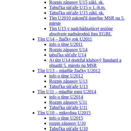
Rozpis zápasov U15 zákl. sk.
Tabuľka súťaže U15 o 1.-8.m.
Tabuľka súťaže U15 zákl. sk.
Tím U2010 zakončil úspešne MSR na 5.
mieste
Tím U15 v nadchádzajúcej sezóne
absolvuje nadnárodnú ligu EGBL
Tím U14 – žiačky rok U2011
info o tíme U2011
Rozpis zápasov U14
tabuľka súťaže U14
Aj tím U14 dodržal klubový štandard a
obsadil 5. miesto na MSR
Tím U13 – mladšie žiačky U2012
info o tíme U2012
Rozpis zápasov U13
Tabuľka súťaže U13
Tím U11 – mladšie mini U2014
info o tíme U2014
Rozpis zápasov U11
Tabuľka súťaže U11
Tím U10 – mikroliga U2015
info o tíme U2015
rozpis zápasov U10
Tabuľka súťaže U10