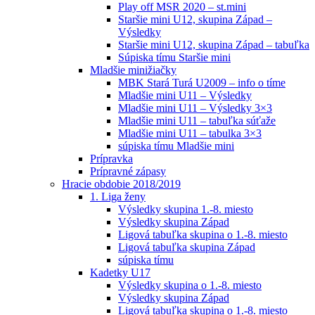
Play off MSR 2020 – st.mini
Staršie mini U12, skupina Západ –
Výsledky
Staršie mini U12, skupina Západ – tabuľka
Súpiska tímu Staršie mini
Mladšie minižiačky
MBK Stará Turá U2009 – info o tíme
Mladšie mini U11 – Výsledky
Mladšie mini U11 – Výsledky 3×3
Mladšie mini U11 – tabuľka súťaže
Mladšie mini U11 – tabulka 3×3
súpiska tímu Mladšie mini
Prípravka
Prípravné zápasy
Hracie obdobie 2018/2019
1. Liga ženy
Výsledky skupina 1.-8. miesto
Výsledky skupina Západ
Ligová tabuľka skupina o 1.-8. miesto
Ligová tabuľka skupina Západ
súpiska tímu
Kadetky U17
Výsledky skupina o 1.-8. miesto
Výsledky skupina Západ
Ligová tabuľka skupina o 1.-8. miesto