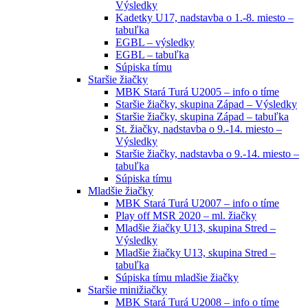
Výsledky
Kadetky U17, nadstavba o 1.-8. miesto –
tabuľka
EGBL – výsledky
EGBL – tabuľka
Súpiska tímu
Staršie žiačky
MBK Stará Turá U2005 – info o tíme
Staršie žiačky, skupina Západ – Výsledky
Staršie žiačky, skupina Západ – tabuľka
St. žiačky, nadstavba o 9.-14. miesto –
Výsledky
Staršie žiačky, nadstavba o 9.-14. miesto –
tabuľka
Súpiska tímu
Mladšie žiačky
MBK Stará Turá U2007 – info o tíme
Play off MSR 2020 – ml. žiačky
Mladšie žiačky U13, skupina Stred –
Výsledky
Mladšie žiačky U13, skupina Stred –
tabuľka
Súpiska tímu mladšie žiačky
Staršie minižiačky
MBK Stará Turá U2008 – info o tíme