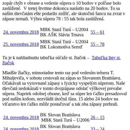
zopár chýb v obrane a vedenie súpera o 10 bodov v polčase bolo
zaslúžené. V tretej štvrtine dokonca narástlo na 20 bodov. To sa
naším dievčatám ešte podarilo znížiť, ale skutočnú šancu na zvrat v
zápase nemali. Výhra súpera 78 : 55 tak bola zaslúžená.
MBK Stará Turá – U2004
24. novembra 2018
55 – 61
BK AŠK Slávia Trnava
MBK Stará Turá – U2004
25. novembra 2018
55 – 78
BK Lokomotíva Sereď
Tu je k nahliadnutiu tabuľka súťaže st. žiačok –
Tabuľka ligy st.
žiačok
Mladšie žiačky, mimoriadne tento raz pod vedením trénera T.
Mihaljeviča, v sobotu cestovali na zápas so Slovanom Bratislava.
Očakávali sa vyrovnané zápasy s fyzicky vyspelým súperom. Naše
dievčatá nedokázali v tomto dvojzápase odolať výškovej prevahe
súpera. Napriek odolnej obrane, keď sa súper len ťažko presadzoval
pod naším košom, nezvládli útočnú fázu. 15 alebo 24 bodov na
víťazstvo len ťažko môže postačovať a tak oba zápasy prehrali.
BK Slovan Bratislava
24. novembra 2018
26 – 15
MBK Stará Turá – U2006
BK Slovan Bratislava
24. novembra 2018
33 – 24