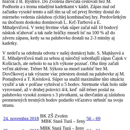
hráčok z B. Bystrice. Do Zvolena dievčatá cestovali bez M.
Podhorin a s troma mladými kadetkami v kádri. Zápas mal od
začiatku vysoké temto a náš tím sa už od prvej štvrtiny dostal do
mierneho vedenia zásluhou rýchlej kombinačnej hry. Predovšetkým
na útočnom doskoku dominovali L. Krč-Turbová a E.
Mihaljevičová. V tretej štvrtine však súper začal náš 10 bodový
náskok sťahovať a tak naše hráčky museli ísť na 100 % až do
záveru zápasu, kedy sa na palubovku dostali na 2-3 minúty aj
kadetky.
V nedeľu sa odohrala odveta v našej domácej hale. S. Majtásová a
E. Mihaljevičová mali za sebou aj náročný sobotňajší zápas Čajok v
Košiciach, ale nebolo to na ich výkone poznať. Oba tímy začali
veľmi aktívne. Tréner M. Sýkora sa musel zaobísť bez M.
Dovčíkovej a tak výrazne viac priestoru dostali na palubovke aj M.
Pomajbová a T. Kreislová. Súper sa snažil maximálne túto situáciu
využiť a tak v polčase vyhrával o 5 bodov. Stretnutie však bolo stále
vyrovnané, až v druhej polovici 4/4, keď náš tréner poslal na
palubovku vysokú zostavu s 3 pivotkami, sa dievčatám aj zásluhou
premenených trestných hodov podarilo víťazstvo strhnúť na svoju
stranu.
BK ZŠ Zvolen
24. novembra 2018
56 – 69
MBK Stará Turá – ženy
MBK Stará Turá – ženy