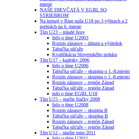
mieste
NAŠE DIEVČATÁ V EGBL SO
STRIEBROM
Na turnaji v Rige naša U18 po 3 výhrach a 2
prehrách na 6. mieste
Tím U23 – mladé ženy
Info o tíme U2003
Rozpis zápasov – dátum a výsledok
Tabuľka súťaže
Kvalifikácia Slovenského pohára
Tím U17 – kadetky 2006
Info o tíme U2006
Tabuľka súťaže – skupina o 1.-8.miesto
Rozpis zápasov – skupina o 1.-8.miesto
Rozpis zápasov – región Západ
Tabuľka súťaže – región Západ
info o tíme EGBL U18
Tím U15 – staršie žiačky 2008
Info o tíme U2008
Rozpis zápasov – skupina B
Tabuľka súťaže – skupina B
Rozpis zápasov – región Západ
Tabuľka súťaže – región Západ
Tím U12 – staršie mini 2011
Info o tíme U2011