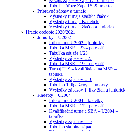
Rozpis zápasov Západ 5.-9. miesto
Tabuľa súťaže Západ 5.-9. miesto
Prípravné zápasy a turnaje
Výsledky turnaja starších žiačok
Výsledky turnaja Kadetiek
Výsledky turnaja žiačok a junioriek
Hracie obdobie 2020/2021
Juniorky – U2002
Info o tíme U2002 – juniorky
Tabulka MSR U23 – play off
Tabuľka súťaže U23
Výsledky zápasov U23
Tabulka MSR U19 – play off
Turnaj U19 – kvalifikácia na MSR –
tabulka
Výsledky zápasov U19
Tabuľka 1. liga ženy + juniorky
Výsledky zápasov 1. ligy žien a junioriek
Kadetky – U2004
Info o tíme U2004 – kadetky
Tabulka MSR U17 – play off
Kvalifikačné turnaje SBA – U2004 –
tabuľka
Výsledky zápasov U17
Tabuľka skupina západ