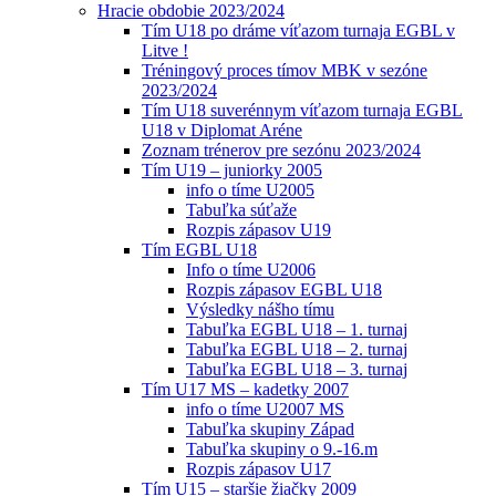
Hracie obdobie 2023/2024
Tím U18 po dráme víťazom turnaja EGBL v
Litve !
Tréningový proces tímov MBK v sezóne
2023/2024
Tím U18 suverénnym víťazom turnaja EGBL
U18 v Diplomat Aréne
Zoznam trénerov pre sezónu 2023/2024
Tím U19 – juniorky 2005
info o tíme U2005
Tabuľka súťaže
Rozpis zápasov U19
Tím EGBL U18
Info o tíme U2006
Rozpis zápasov EGBL U18
Výsledky nášho tímu
Tabuľka EGBL U18 – 1. turnaj
Tabuľka EGBL U18 – 2. turnaj
Tabuľka EGBL U18 – 3. turnaj
Tím U17 MS – kadetky 2007
info o tíme U2007 MS
Tabuľka skupiny Západ
Tabuľka skupiny o 9.-16.m
Rozpis zápasov U17
Tím U15 – staršie žiačky 2009