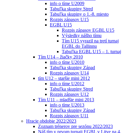
info o tíme U2009
Tabuľka skupiny Stred
Tabuľka skupiny o 1.-8. miesto
Rozpis zápasov U15
EGBL U15
Rozpis zápasov EGBL U15
Výsledky nášho tímu
Tím U15 vyrazil na tretí turnaj
EGBL do Tallinnu
Tabuľka EGBL U15 – 1. turnaj
Tím U14 – žiačky 2010
info o tíme U2010
Tabuľka skupiny Západ
Rozpis zápasov U14
tím U12 – staršie mini 2012
info o tíme U2012
Tabuľka skupiny Stred
Rozpis zápasov U12
Tím U11 – mladšie mini 2013
info o tíme U2013
Tabuľka skupiny Západ
Rozpis zápasov U11
Hracie obdobie 2022/2023
Zoznam trénerov pre sezónu 2022/2023
Náš tím v prvom turnaji EGBL v Litve na 4.