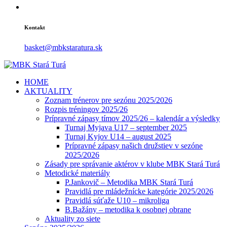
Kontakt
basket@mbkstaratura.sk
HOME
AKTUALITY
Zoznam trénerov pre sezónu 2025/2026
Rozpis tréningov 2025/26
Prípravné zápasy tímov 2025/26 – kalendár a výsledky
Turnaj Myjava U17 – september 2025
Turnaj Kyjov U14 – august 2025
Prípravné zápasy našich družstiev v sezóne
2025/2026
Zásady pre správanie aktérov v klube MBK Stará Turá
Metodické materiály
P.Jankovič – Metodika MBK Stará Turá
Pravidlá pre mládežnícke kategórie 2025/2026
Pravidlá súťaže U10 – mikroliga
B.Bažány – metodika k osobnej obrane
Aktuality zo siete