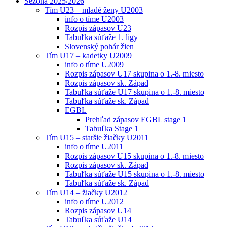
Sezóna 2025/2026
Tím U23 – mladé ženy U2003
info o tíme U2003
Rozpis zápasov U23
Tabuľka súťaže 1. ligy
Slovenský pohár žien
Tím U17 – kadetky U2009
info o tíme U2009
Rozpis zápasov U17 skupina o 1.-8. miesto
Rozpis zápasov sk. Západ
Tabuľka súťaže U17 skupina o 1.-8. miesto
Tabuľka súťaže sk. Západ
EGBL
Prehľad zápasov EGBL stage 1
Tabuľka Stage 1
Tím U15 – staršie žiačky U2011
info o tíme U2011
Rozpis zápasov U15 skupina o 1.-8. miesto
Rozpis zápasov sk. Západ
Tabuľka súťaže U15 skupina o 1.-8. miesto
Tabuľka súťaže sk. Západ
Tím U14 – žiačky U2012
info o tíme U2012
Rozpis zápasov U14
Tabuľka súťaže U14