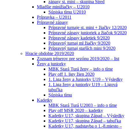
zápasy st. mini – skupina Stred
Mladšie minižiačky – U2010
Súpiska tímu U2010
Prípravka – U2011
Prípravné zápasy
Prípravné turnaje st. mini + žiačky 12/2020
Prípravné zápasy junioriek a žiačok 9/2020
Prípravné zápasy kadetiek 9/2020
Prípravný turnaj ml žiačky 9/2020
Prípravný turnaj starších mini 9/2020
Hracie obdobie 2019/2020
Zoznam trénerov pre sezónu 2019/2020 – list
Ženy a juniorky
MBK Stará Turá ženy – info o tíme
Play off 1. ligy žien 2020
1. Liga ženy a Juniorky U19 – Výsledky
1. Liga ženy a juniorky U19 – Ligová
tabuľka
Súpiska tímu
Kadetky
MBK Stará Turá U2003 – info o tíme
Play off MSR 2020 – kadetky
Kadetky U17, skupina Západ – Výsledky
Kadetky U17, skupina Západ – tabuľka
Kadetky U17, nadstavba o 1.-8.miesto –