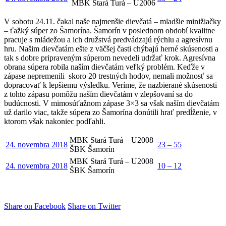
MBK Stará Turá – U2006
V sobotu 24.11. čakal naše najmenšie dievčatá – mladšie minižiačky
– ťažký súper zo Šamorína. Šamorín v poslednom období kvalitne
pracuje s mládežou a ich družstvá predvádzajú rýchlu a agresívnu
hru. Našim dievčatám ešte z väčšej časti chýbajú herné skúsenosti a
tak s dobre pripraveným súperom nevedeli udržať krok. Agresívna
obrana súpera robila naším dievčatám veľký problém. Keďže v
zápase nepremenili skoro 20 trestných hodov, nemali možnosť sa
dopracovať k lepšiemu výsledku. Veríme, že nazbierané skúsenosti
z tohto zápasu pomôžu naším dievčatám v zlepšovaní sa do
budúcnosti. V mimosúťažnom zápase 3×3 sa však naším dievčatám
už darilo viac, takže súpera zo Šamorína donútili hrať predĺženie, v
ktorom však nakoniec podľahli.
MBK Stará Turá – U2008
24. novembra 2018
23 – 55
ŠBK Šamorín
MBK Stará Turá – U2008
24. novembra 2018
10 – 12
ŠBK Šamorín
Share on Facebook
Share on Twitter