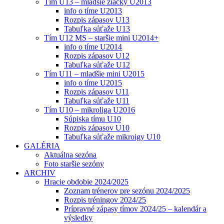
Tím U13 – mladšie žiačky U2013
info o tíme U2013
Rozpis zápasov U13
Tabuľka súťaže U13
Tím U12 MS – staršie mini U2014+
info o tíme U2014
Rozpis zápasov U12
Tabuľka súťaže U12
Tím U11 – mladšie mini U2015
info o tíme U2015
Rozpis zápasov U11
Tabuľka súťaže U11
Tím U10 – mikroliga U2016
Súpiska tímu U10
Rozpis zápasov U10
Tabuľka súťaže mikroigy U10
GALÉRIA
Aktuálna sezóna
Foto staršie sezóny
ARCHIV
Hracie obdobie 2024/2025
Zoznam trénerov pre sezónu 2024/2025
Rozpis tréningov 2024/25
Prípravné zápasy tímov 2024/25 – kalendár a
výsledky