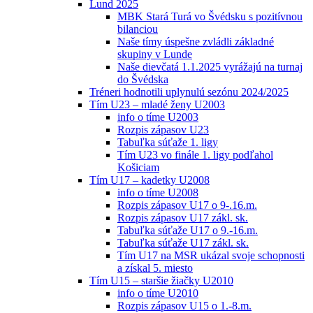
Lund 2025
MBK Stará Turá vo Švédsku s pozitívnou
bilanciou
Naše tímy úspešne zvládli základné
skupiny v Lunde
Naše dievčatá 1.1.2025 vyrážajú na turnaj
do Švédska
Tréneri hodnotili uplynulú sezónu 2024/2025
Tím U23 – mladé ženy U2003
info o tíme U2003
Rozpis zápasov U23
Tabuľka súťaže 1. ligy
Tím U23 vo finále 1. ligy podľahol
Košiciam
Tím U17 – kadetky U2008
info o tíme U2008
Rozpis zápasov U17 o 9-.16.m.
Rozpis zápasov U17 zákl. sk.
Tabuľka súťaže U17 o 9.-16.m.
Tabuľka súťaže U17 zákl. sk.
Tím U17 na MSR ukázal svoje schopnosti
a získal 5. miesto
Tím U15 – staršie žiačky U2010
info o tíme U2010
Rozpis zápasov U15 o 1.-8.m.