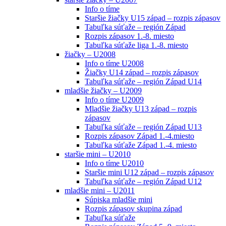
Info o tíme
Staršie žiačky U15 západ – rozpis zápasov
Tabuľka súťaže – región Západ
Rozpis zápasov 1.-8. miesto
Tabuľka súťaže liga 1.-8. miesto
žiačky – U2008
Info o tíme U2008
Žiačky U14 západ – rozpis zápasov
Tabuľka súťaže – región Západ U14
mladšie žiačky – U2009
Info o tíme U2009
Mladšie žiačky U13 západ – rozpis
zápasov
Tabuľka súťaže – región Západ U13
Rozpis zápasov Západ 1.-4.miesto
Tabuľka súťaže Západ 1.-4. miesto
staršie mini – U2010
Info o tíme U2010
Staršie mini U12 západ – rozpis zápasov
Tabuľka súťaže – región Západ U12
mladšie mini – U2011
Súpiska mladšie mini
Rozpis zápasov skupina západ
Tabuľka súťaže