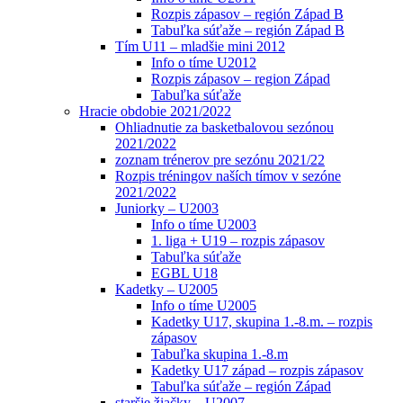
Rozpis zápasov – región Západ B
Tabuľka súťaže – región Západ B
Tím U11 – mladšie mini 2012
Info o tíme U2012
Rozpis zápasov – region Západ
Tabuľka súťaže
Hracie obdobie 2021/2022
Ohliadnutie za basketbalovou sezónou
2021/2022
zoznam trénerov pre sezónu 2021/22
Rozpis tréningov naších tímov v sezóne
2021/2022
Juniorky – U2003
Info o tíme U2003
1. liga + U19 – rozpis zápasov
Tabuľka súťaže
EGBL U18
Kadetky – U2005
Info o tíme U2005
Kadetky U17, skupina 1.-8.m. – rozpis
zápasov
Tabuľka skupina 1.-8.m
Kadetky U17 západ – rozpis zápasov
Tabuľka súťaže – región Západ
staršie žiačky – U2007