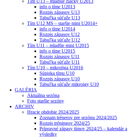
Tím U13 – mladšie žiačky U2013
info o tíme U2013
Rozpis zápasov U13
Tabuľka súťaže U13
Tím U12 MS – staršie mini U2014+
info o tíme U2014
Rozpis zápasov U12
Tabuľka súťaže U12
Tím U11 – mladšie mini U2015
info o tíme U2015
Rozpis zápasov U11
Tabuľka súťaže U11
Tím U10 – mikroliga U2016
Súpiska tímu U10
Rozpis zápasov U10
Tabuľka súťaže mikroigy U10
GALÉRIA
Aktuálna sezóna
Foto staršie sezóny
ARCHIV
Hracie obdobie 2024/2025
Zoznam trénerov pre sezónu 2024/2025
Rozpis tréningov 2024/25
Prípravné zápasy tímov 2024/25 – kalendár a
výsledky