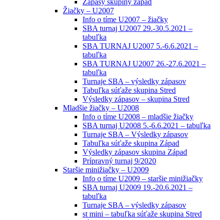
Zápasy skupiny západ
Žiačky – U2007
Info o tíme U2007 – žiačky
SBA turnaj U2007 29.-30.5.2021 –
tabuľka
SBA TURNAJ U2007 5.-6.6.2021 –
tabuľka
SBA TURNAJ U2007 26.-27.6.2021 –
tabuľka
Turnaje SBA – výsledky zápasov
Tabuľka súťaže skupina Stred
Výsledky zápasov – skupina Stred
Mladšie žiačky – U2008
Info o tíme U2008 – mladšie žiačky
SBA turnaj U2008 5.-6.6.2021 – tabuľka
Turnaje SBA – Výsledky zápasov
Tabuľka súťaže skupina Západ
Výsledky zápasov skupina Západ
Prípravný turnaj 9/2020
Staršie minižiačky – U2009
Info o tíme U2009 – staršie minižiačky
SBA turnaj U2009 19.-20.6.2021 –
tabuľka
Turnaje SBA – výsledky zápasov
st mini – tabuľka súťaže skupina Stred