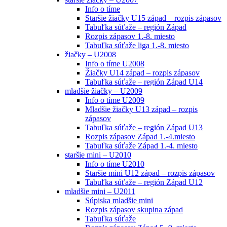
Info o tíme
Staršie žiačky U15 západ – rozpis zápasov
Tabuľka súťaže – región Západ
Rozpis zápasov 1.-8. miesto
Tabuľka súťaže liga 1.-8. miesto
žiačky – U2008
Info o tíme U2008
Žiačky U14 západ – rozpis zápasov
Tabuľka súťaže – región Západ U14
mladšie žiačky – U2009
Info o tíme U2009
Mladšie žiačky U13 západ – rozpis
zápasov
Tabuľka súťaže – región Západ U13
Rozpis zápasov Západ 1.-4.miesto
Tabuľka súťaže Západ 1.-4. miesto
staršie mini – U2010
Info o tíme U2010
Staršie mini U12 západ – rozpis zápasov
Tabuľka súťaže – región Západ U12
mladšie mini – U2011
Súpiska mladšie mini
Rozpis zápasov skupina západ
Tabuľka súťaže