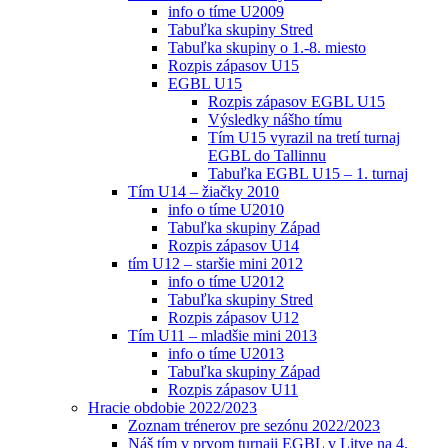
info o tíme U2009
Tabuľka skupiny Stred
Tabuľka skupiny o 1.-8. miesto
Rozpis zápasov U15
EGBL U15
Rozpis zápasov EGBL U15
Výsledky nášho tímu
Tím U15 vyrazil na tretí turnaj
EGBL do Tallinnu
Tabuľka EGBL U15 – 1. turnaj
Tím U14 – žiačky 2010
info o tíme U2010
Tabuľka skupiny Západ
Rozpis zápasov U14
tím U12 – staršie mini 2012
info o tíme U2012
Tabuľka skupiny Stred
Rozpis zápasov U12
Tím U11 – mladšie mini 2013
info o tíme U2013
Tabuľka skupiny Západ
Rozpis zápasov U11
Hracie obdobie 2022/2023
Zoznam trénerov pre sezónu 2022/2023
Náš tím v prvom turnaji EGBL v Litve na 4.