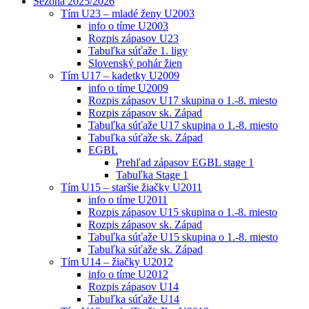
Sezóna 2025/2026
Tím U23 – mladé ženy U2003
info o tíme U2003
Rozpis zápasov U23
Tabuľka súťaže 1. ligy
Slovenský pohár žien
Tím U17 – kadetky U2009
info o tíme U2009
Rozpis zápasov U17 skupina o 1.-8. miesto
Rozpis zápasov sk. Západ
Tabuľka súťaže U17 skupina o 1.-8. miesto
Tabuľka súťaže sk. Západ
EGBL
Prehľad zápasov EGBL stage 1
Tabuľka Stage 1
Tím U15 – staršie žiačky U2011
info o tíme U2011
Rozpis zápasov U15 skupina o 1.-8. miesto
Rozpis zápasov sk. Západ
Tabuľka súťaže U15 skupina o 1.-8. miesto
Tabuľka súťaže sk. Západ
Tím U14 – žiačky U2012
info o tíme U2012
Rozpis zápasov U14
Tabuľka súťaže U14