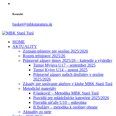
Kontakt
basket@mbkstaratura.sk
HOME
AKTUALITY
Zoznam trénerov pre sezónu 2025/2026
Rozpis tréningov 2025/26
Prípravné zápasy tímov 2025/26 – kalendár a výsledky
Turnaj Myjava U17 – september 2025
Turnaj Kyjov U14 – august 2025
Prípravné zápasy našich družstiev v sezóne
2025/2026
Zásady pre správanie aktérov v klube MBK Stará Turá
Metodické materiály
P.Jankovič – Metodika MBK Stará Turá
Pravidlá pre mládežnícke kategórie 2025/2026
Pravidlá súťaže U10 – mikroliga
B.Bažány – metodika k osobnej obrane
Aktuality zo siete