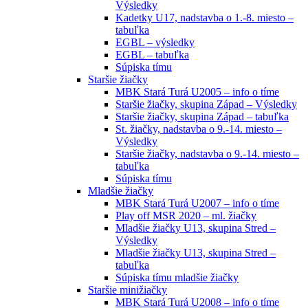
Výsledky
Kadetky U17, nadstavba o 1.-8. miesto –
tabuľka
EGBL – výsledky
EGBL – tabuľka
Súpiska tímu
Staršie žiačky
MBK Stará Turá U2005 – info o tíme
Staršie žiačky, skupina Západ – Výsledky
Staršie žiačky, skupina Západ – tabuľka
St. žiačky, nadstavba o 9.-14. miesto –
Výsledky
Staršie žiačky, nadstavba o 9.-14. miesto –
tabuľka
Súpiska tímu
Mladšie žiačky
MBK Stará Turá U2007 – info o tíme
Play off MSR 2020 – ml. žiačky
Mladšie žiačky U13, skupina Stred –
Výsledky
Mladšie žiačky U13, skupina Stred –
tabuľka
Súpiska tímu mladšie žiačky
Staršie minižiačky
MBK Stará Turá U2008 – info o tíme