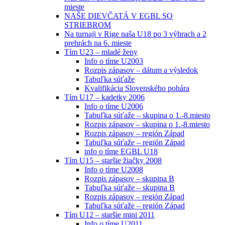
mieste
NAŠE DIEVČATÁ V EGBL SO
STRIEBROM
Na turnaji v Rige naša U18 po 3 výhrach a 2
prehrách na 6. mieste
Tím U23 – mladé ženy
Info o tíme U2003
Rozpis zápasov – dátum a výsledok
Tabuľka súťaže
Kvalifikácia Slovenského pohára
Tím U17 – kadetky 2006
Info o tíme U2006
Tabuľka súťaže – skupina o 1.-8.miesto
Rozpis zápasov – skupina o 1.-8.miesto
Rozpis zápasov – región Západ
Tabuľka súťaže – región Západ
info o tíme EGBL U18
Tím U15 – staršie žiačky 2008
Info o tíme U2008
Rozpis zápasov – skupina B
Tabuľka súťaže – skupina B
Rozpis zápasov – región Západ
Tabuľka súťaže – región Západ
Tím U12 – staršie mini 2011
Info o tíme U2011