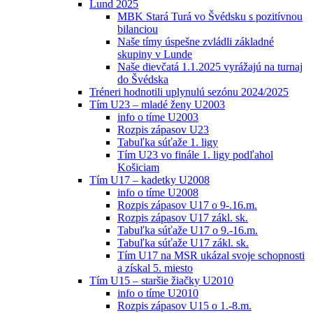
Lund 2025
MBK Stará Turá vo Švédsku s pozitívnou
bilanciou
Naše tímy úspešne zvládli základné
skupiny v Lunde
Naše dievčatá 1.1.2025 vyrážajú na turnaj
do Švédska
Tréneri hodnotili uplynulú sezónu 2024/2025
Tím U23 – mladé ženy U2003
info o tíme U2003
Rozpis zápasov U23
Tabuľka súťaže 1. ligy
Tím U23 vo finále 1. ligy podľahol
Košiciam
Tím U17 – kadetky U2008
info o tíme U2008
Rozpis zápasov U17 o 9-.16.m.
Rozpis zápasov U17 zákl. sk.
Tabuľka súťaže U17 o 9.-16.m.
Tabuľka súťaže U17 zákl. sk.
Tím U17 na MSR ukázal svoje schopnosti
a získal 5. miesto
Tím U15 – staršie žiačky U2010
info o tíme U2010
Rozpis zápasov U15 o 1.-8.m.