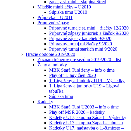
zápasy st. mini – skupina Stred
Mladšie minižiačky – U2010
Súpiska tímu U2010
Prípravka – U2011
Prípravné zápasy
Prípravné turnaje st. mini + žiačky 12/2020
Prípravné zápasy junioriek a žiačok 9/2020
Prípravné zápasy kadetiek 9/2020
Prípravný turnaj ml žiačky 9/2020
Prípravný turnaj starších mini 9/2020
Hracie obdobie 2019/2020
Zoznam trénerov pre sezónu 2019/2020 – list
Ženy a juniorky
MBK Stará Turá ženy – info o tíme
Play off 1. ligy žien 2020
1. Liga ženy a Juniorky U19 – Výsledky
1. Liga ženy a juniorky U19 – Ligová
tabuľka
Súpiska tímu
Kadetky
MBK Stará Turá U2003 – info o tíme
Play off MSR 2020 – kadetky
Kadetky U17, skupina Západ – Výsledky
Kadetky U17, skupina Západ – tabuľka
Kadetky U17, nadstavba o 1.-8.miesto –