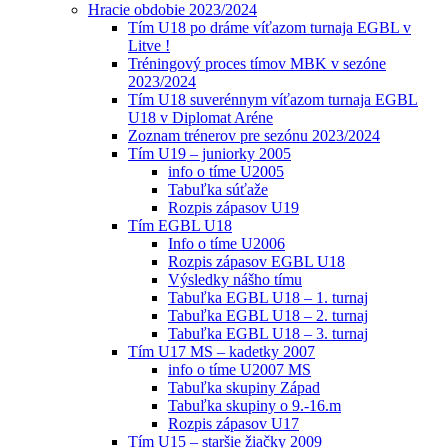
Hracie obdobie 2023/2024
Tím U18 po dráme víťazom turnaja EGBL v
Litve !
Tréningový proces tímov MBK v sezóne
2023/2024
Tím U18 suverénnym víťazom turnaja EGBL
U18 v Diplomat Aréne
Zoznam trénerov pre sezónu 2023/2024
Tím U19 – juniorky 2005
info o tíme U2005
Tabuľka súťaže
Rozpis zápasov U19
Tím EGBL U18
Info o tíme U2006
Rozpis zápasov EGBL U18
Výsledky nášho tímu
Tabuľka EGBL U18 – 1. turnaj
Tabuľka EGBL U18 – 2. turnaj
Tabuľka EGBL U18 – 3. turnaj
Tím U17 MS – kadetky 2007
info o tíme U2007 MS
Tabuľka skupiny Západ
Tabuľka skupiny o 9.-16.m
Rozpis zápasov U17
Tím U15 – staršie žiačky 2009