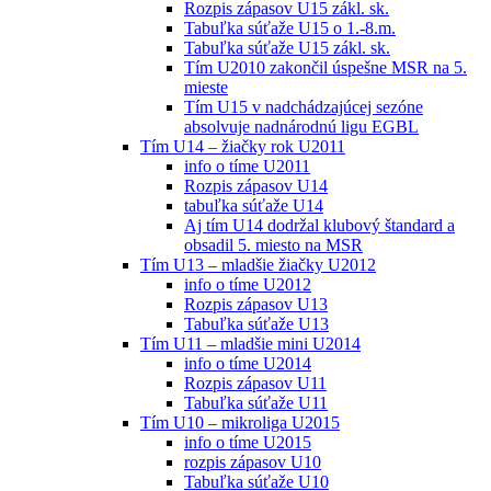
Rozpis zápasov U15 zákl. sk.
Tabuľka súťaže U15 o 1.-8.m.
Tabuľka súťaže U15 zákl. sk.
Tím U2010 zakončil úspešne MSR na 5.
mieste
Tím U15 v nadchádzajúcej sezóne
absolvuje nadnárodnú ligu EGBL
Tím U14 – žiačky rok U2011
info o tíme U2011
Rozpis zápasov U14
tabuľka súťaže U14
Aj tím U14 dodržal klubový štandard a
obsadil 5. miesto na MSR
Tím U13 – mladšie žiačky U2012
info o tíme U2012
Rozpis zápasov U13
Tabuľka súťaže U13
Tím U11 – mladšie mini U2014
info o tíme U2014
Rozpis zápasov U11
Tabuľka súťaže U11
Tím U10 – mikroliga U2015
info o tíme U2015
rozpis zápasov U10
Tabuľka súťaže U10