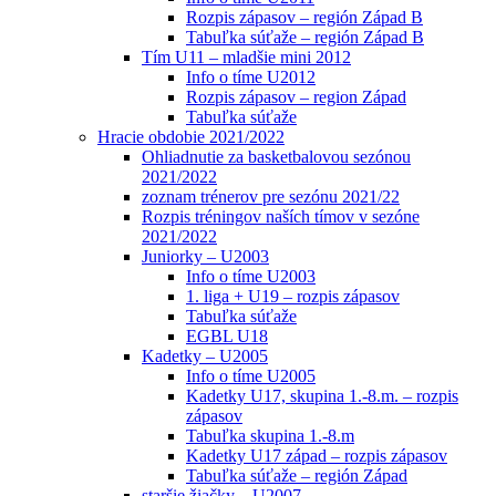
Rozpis zápasov – región Západ B
Tabuľka súťaže – región Západ B
Tím U11 – mladšie mini 2012
Info o tíme U2012
Rozpis zápasov – region Západ
Tabuľka súťaže
Hracie obdobie 2021/2022
Ohliadnutie za basketbalovou sezónou
2021/2022
zoznam trénerov pre sezónu 2021/22
Rozpis tréningov naších tímov v sezóne
2021/2022
Juniorky – U2003
Info o tíme U2003
1. liga + U19 – rozpis zápasov
Tabuľka súťaže
EGBL U18
Kadetky – U2005
Info o tíme U2005
Kadetky U17, skupina 1.-8.m. – rozpis
zápasov
Tabuľka skupina 1.-8.m
Kadetky U17 západ – rozpis zápasov
Tabuľka súťaže – región Západ
staršie žiačky – U2007