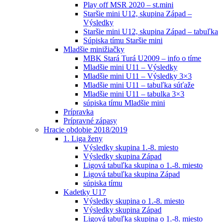
Play off MSR 2020 – st.mini
Staršie mini U12, skupina Západ –
Výsledky
Staršie mini U12, skupina Západ – tabuľka
Súpiska tímu Staršie mini
Mladšie minižiačky
MBK Stará Turá U2009 – info o tíme
Mladšie mini U11 – Výsledky
Mladšie mini U11 – Výsledky 3×3
Mladšie mini U11 – tabuľka súťaže
Mladšie mini U11 – tabulka 3×3
súpiska tímu Mladšie mini
Prípravka
Prípravné zápasy
Hracie obdobie 2018/2019
1. Liga ženy
Výsledky skupina 1.-8. miesto
Výsledky skupina Západ
Ligová tabuľka skupina o 1.-8. miesto
Ligová tabuľka skupina Západ
súpiska tímu
Kadetky U17
Výsledky skupina o 1.-8. miesto
Výsledky skupina Západ
Ligová tabuľka skupina o 1.-8. miesto