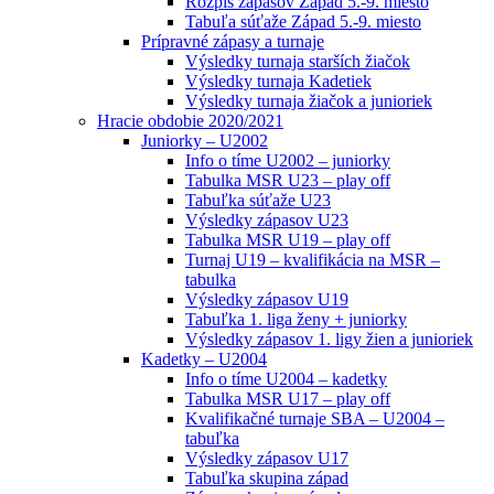
Rozpis zápasov Západ 5.-9. miesto
Tabuľa súťaže Západ 5.-9. miesto
Prípravné zápasy a turnaje
Výsledky turnaja starších žiačok
Výsledky turnaja Kadetiek
Výsledky turnaja žiačok a junioriek
Hracie obdobie 2020/2021
Juniorky – U2002
Info o tíme U2002 – juniorky
Tabulka MSR U23 – play off
Tabuľka súťaže U23
Výsledky zápasov U23
Tabulka MSR U19 – play off
Turnaj U19 – kvalifikácia na MSR –
tabulka
Výsledky zápasov U19
Tabuľka 1. liga ženy + juniorky
Výsledky zápasov 1. ligy žien a junioriek
Kadetky – U2004
Info o tíme U2004 – kadetky
Tabulka MSR U17 – play off
Kvalifikačné turnaje SBA – U2004 –
tabuľka
Výsledky zápasov U17
Tabuľka skupina západ