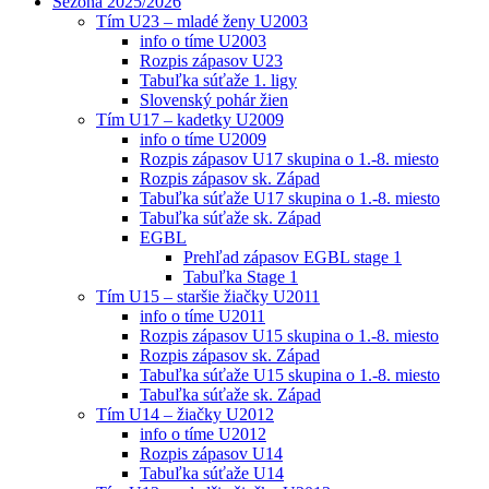
Sezóna 2025/2026
Tím U23 – mladé ženy U2003
info o tíme U2003
Rozpis zápasov U23
Tabuľka súťaže 1. ligy
Slovenský pohár žien
Tím U17 – kadetky U2009
info o tíme U2009
Rozpis zápasov U17 skupina o 1.-8. miesto
Rozpis zápasov sk. Západ
Tabuľka súťaže U17 skupina o 1.-8. miesto
Tabuľka súťaže sk. Západ
EGBL
Prehľad zápasov EGBL stage 1
Tabuľka Stage 1
Tím U15 – staršie žiačky U2011
info o tíme U2011
Rozpis zápasov U15 skupina o 1.-8. miesto
Rozpis zápasov sk. Západ
Tabuľka súťaže U15 skupina o 1.-8. miesto
Tabuľka súťaže sk. Západ
Tím U14 – žiačky U2012
info o tíme U2012
Rozpis zápasov U14
Tabuľka súťaže U14