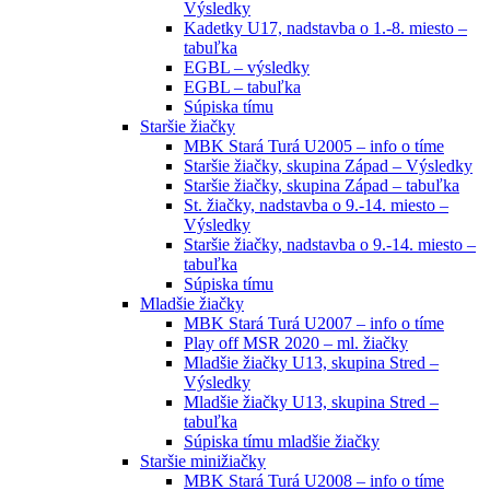
Výsledky
Kadetky U17, nadstavba o 1.-8. miesto –
tabuľka
EGBL – výsledky
EGBL – tabuľka
Súpiska tímu
Staršie žiačky
MBK Stará Turá U2005 – info o tíme
Staršie žiačky, skupina Západ – Výsledky
Staršie žiačky, skupina Západ – tabuľka
St. žiačky, nadstavba o 9.-14. miesto –
Výsledky
Staršie žiačky, nadstavba o 9.-14. miesto –
tabuľka
Súpiska tímu
Mladšie žiačky
MBK Stará Turá U2007 – info o tíme
Play off MSR 2020 – ml. žiačky
Mladšie žiačky U13, skupina Stred –
Výsledky
Mladšie žiačky U13, skupina Stred –
tabuľka
Súpiska tímu mladšie žiačky
Staršie minižiačky
MBK Stará Turá U2008 – info o tíme