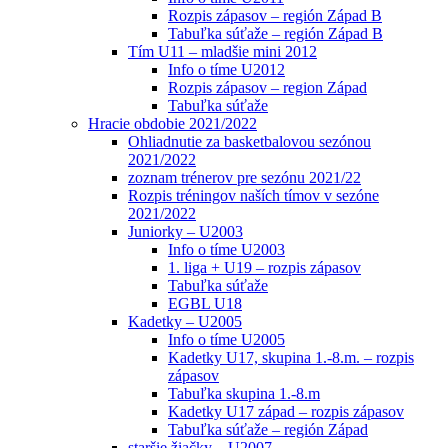
Rozpis zápasov – región Západ B
Tabuľka súťaže – región Západ B
Tím U11 – mladšie mini 2012
Info o tíme U2012
Rozpis zápasov – region Západ
Tabuľka súťaže
Hracie obdobie 2021/2022
Ohliadnutie za basketbalovou sezónou
2021/2022
zoznam trénerov pre sezónu 2021/22
Rozpis tréningov naších tímov v sezóne
2021/2022
Juniorky – U2003
Info o tíme U2003
1. liga + U19 – rozpis zápasov
Tabuľka súťaže
EGBL U18
Kadetky – U2005
Info o tíme U2005
Kadetky U17, skupina 1.-8.m. – rozpis
zápasov
Tabuľka skupina 1.-8.m
Kadetky U17 západ – rozpis zápasov
Tabuľka súťaže – región Západ
staršie žiačky – U2007