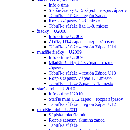
Info o tíme
Staršie žiačky U15 západ – rozpis zápasov
Tabuľka súťaže – región Západ
Rozpis zápasov 1.-8. miesto
Tabuľka súťaže liga 1.-8. miesto
žiačky – U2008
Info o tíme U2008
Žiačky U14 západ – rozpis zápasov
Tabuľka súťaže – región Západ U14
mladšie žiačky – U2009
Info o tíme U2009
Mladšie žiačky U13 západ – rozpis
zápasov
Tabuľka súťaže – región Západ U13
Rozpis zápasov Západ 1.-4.miesto
Tabuľka súťaže Západ 1.-4. miesto
staršie mini – U2010
Info o tíme U2010
Staršie mini U12 západ – rozpis zápasov
Tabuľka súťaže – región Západ U12
mladšie mini – U2011
Súpiska mladšie mini
Rozpis zápasov skupina západ
Tabuľka súťaže