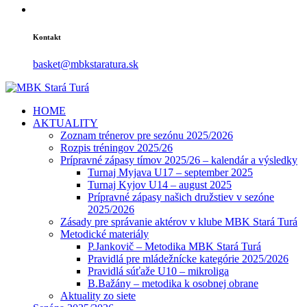
Kontakt
basket@mbkstaratura.sk
HOME
AKTUALITY
Zoznam trénerov pre sezónu 2025/2026
Rozpis tréningov 2025/26
Prípravné zápasy tímov 2025/26 – kalendár a výsledky
Turnaj Myjava U17 – september 2025
Turnaj Kyjov U14 – august 2025
Prípravné zápasy našich družstiev v sezóne
2025/2026
Zásady pre správanie aktérov v klube MBK Stará Turá
Metodické materiály
P.Jankovič – Metodika MBK Stará Turá
Pravidlá pre mládežnícke kategórie 2025/2026
Pravidlá súťaže U10 – mikroliga
B.Bažány – metodika k osobnej obrane
Aktuality zo siete