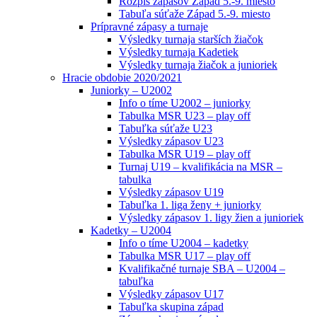
Rozpis zápasov Západ 5.-9. miesto
Tabuľa súťaže Západ 5.-9. miesto
Prípravné zápasy a turnaje
Výsledky turnaja starších žiačok
Výsledky turnaja Kadetiek
Výsledky turnaja žiačok a junioriek
Hracie obdobie 2020/2021
Juniorky – U2002
Info o tíme U2002 – juniorky
Tabulka MSR U23 – play off
Tabuľka súťaže U23
Výsledky zápasov U23
Tabulka MSR U19 – play off
Turnaj U19 – kvalifikácia na MSR –
tabulka
Výsledky zápasov U19
Tabuľka 1. liga ženy + juniorky
Výsledky zápasov 1. ligy žien a junioriek
Kadetky – U2004
Info o tíme U2004 – kadetky
Tabulka MSR U17 – play off
Kvalifikačné turnaje SBA – U2004 –
tabuľka
Výsledky zápasov U17
Tabuľka skupina západ