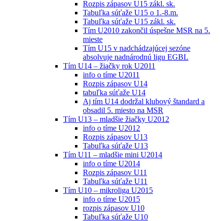
Rozpis zápasov U15 zákl. sk.
Tabuľka súťaže U15 o 1.-8.m.
Tabuľka súťaže U15 zákl. sk.
Tím U2010 zakončil úspešne MSR na 5.
mieste
Tím U15 v nadchádzajúcej sezóne
absolvuje nadnárodnú ligu EGBL
Tím U14 – žiačky rok U2011
info o tíme U2011
Rozpis zápasov U14
tabuľka súťaže U14
Aj tím U14 dodržal klubový štandard a
obsadil 5. miesto na MSR
Tím U13 – mladšie žiačky U2012
info o tíme U2012
Rozpis zápasov U13
Tabuľka súťaže U13
Tím U11 – mladšie mini U2014
info o tíme U2014
Rozpis zápasov U11
Tabuľka súťaže U11
Tím U10 – mikroliga U2015
info o tíme U2015
rozpis zápasov U10
Tabuľka súťaže U10