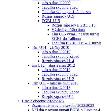
info o tíme U2009
Tabuľka skupiny Stred
Tabuľka skupiny o 1.-8. miesto
Rozpis zápasov U15
EGBL U15
Rozpis zápasov EGBL U15
Výsledky nášho tímu
Tím U15 vyrazil na tretí turnaj
EGBL do Tallinnu
Tabuľka EGBL U15 – 1. turnaj
Tím U14 – žiačky 2010
info o tíme U2010
Tabuľka skupiny Západ
Rozpis zápasov U14
tím U12 – staršie mini 2012
info o tíme U2012
Tabuľka skupiny Stred
Rozpis zápasov U12
Tím U11 – mladšie mini 2013
info o tíme U2013
Tabuľka skupiny Západ
Rozpis zápasov U11
Hracie obdobie 2022/2023
Zoznam trénerov pre sezónu 2022/2023
Náš tím v prvom turnaji EGBL v Litve na 4.