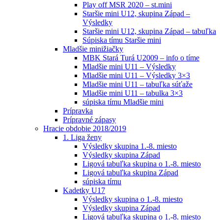
Play off MSR 2020 – st.mini
Staršie mini U12, skupina Západ –
Výsledky
Staršie mini U12, skupina Západ – tabuľka
Súpiska tímu Staršie mini
Mladšie minižiačky
MBK Stará Turá U2009 – info o tíme
Mladšie mini U11 – Výsledky
Mladšie mini U11 – Výsledky 3×3
Mladšie mini U11 – tabuľka súťaže
Mladšie mini U11 – tabulka 3×3
súpiska tímu Mladšie mini
Prípravka
Prípravné zápasy
Hracie obdobie 2018/2019
1. Liga ženy
Výsledky skupina 1.-8. miesto
Výsledky skupina Západ
Ligová tabuľka skupina o 1.-8. miesto
Ligová tabuľka skupina Západ
súpiska tímu
Kadetky U17
Výsledky skupina o 1.-8. miesto
Výsledky skupina Západ
Ligová tabuľka skupina o 1.-8. miesto