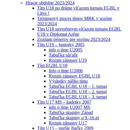
Hracie obdobie 2023/2024
Tím U18 po dráme víťazom turnaja EGBL v
Litve !
Tréningový proces tímov MBK v sezóne
2023/2024
Tím U18 suverénnym víťazom turnaja EGBL
U18 v Diplomat Aréne
Zoznam trénerov pre sezónu 2023/2024
Tím U19 – juniorky 2005
info o tíme U2005
Tabuľka súťaže
Rozpis zápasov U19
Tím EGBL U18
Info o tíme U2006
Rozpis zápasov EGBL U18
Výsledky nášho tímu
Tabuľka EGBL U18 – 1. turnaj
Tabuľka EGBL U18 – 2. turnaj
Tabuľka EGBL U18 – 3. turnaj
Tím U17 MS – kadetky 2007
info o tíme U2007 MS
Tabuľka skupiny Západ
Tabuľka skupiny o 9.-16.m
Rozpis zápasov U17
Tím U15 – staršie žiačky 2009