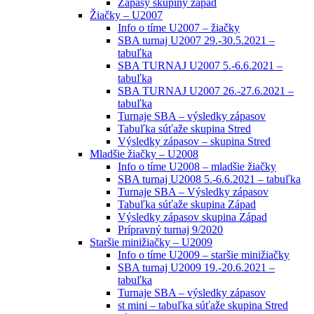
Zápasy skupiny západ
Žiačky – U2007
Info o tíme U2007 – žiačky
SBA turnaj U2007 29.-30.5.2021 –
tabuľka
SBA TURNAJ U2007 5.-6.6.2021 –
tabuľka
SBA TURNAJ U2007 26.-27.6.2021 –
tabuľka
Turnaje SBA – výsledky zápasov
Tabuľka súťaže skupina Stred
Výsledky zápasov – skupina Stred
Mladšie žiačky – U2008
Info o tíme U2008 – mladšie žiačky
SBA turnaj U2008 5.-6.6.2021 – tabuľka
Turnaje SBA – Výsledky zápasov
Tabuľka súťaže skupina Západ
Výsledky zápasov skupina Západ
Prípravný turnaj 9/2020
Staršie minižiačky – U2009
Info o tíme U2009 – staršie minižiačky
SBA turnaj U2009 19.-20.6.2021 –
tabuľka
Turnaje SBA – výsledky zápasov
st mini – tabuľka súťaže skupina Stred