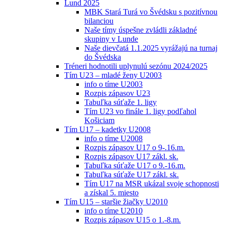
Lund 2025
MBK Stará Turá vo Švédsku s pozitívnou
bilanciou
Naše tímy úspešne zvládli základné
skupiny v Lunde
Naše dievčatá 1.1.2025 vyrážajú na turnaj
do Švédska
Tréneri hodnotili uplynulú sezónu 2024/2025
Tím U23 – mladé ženy U2003
info o tíme U2003
Rozpis zápasov U23
Tabuľka súťaže 1. ligy
Tím U23 vo finále 1. ligy podľahol
Košiciam
Tím U17 – kadetky U2008
info o tíme U2008
Rozpis zápasov U17 o 9-.16.m.
Rozpis zápasov U17 zákl. sk.
Tabuľka súťaže U17 o 9.-16.m.
Tabuľka súťaže U17 zákl. sk.
Tím U17 na MSR ukázal svoje schopnosti
a získal 5. miesto
Tím U15 – staršie žiačky U2010
info o tíme U2010
Rozpis zápasov U15 o 1.-8.m.