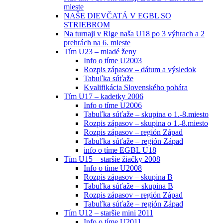
mieste
NAŠE DIEVČATÁ V EGBL SO
STRIEBROM
Na turnaji v Rige naša U18 po 3 výhrach a 2
prehrách na 6. mieste
Tím U23 – mladé ženy
Info o tíme U2003
Rozpis zápasov – dátum a výsledok
Tabuľka súťaže
Kvalifikácia Slovenského pohára
Tím U17 – kadetky 2006
Info o tíme U2006
Tabuľka súťaže – skupina o 1.-8.miesto
Rozpis zápasov – skupina o 1.-8.miesto
Rozpis zápasov – región Západ
Tabuľka súťaže – región Západ
info o tíme EGBL U18
Tím U15 – staršie žiačky 2008
Info o tíme U2008
Rozpis zápasov – skupina B
Tabuľka súťaže – skupina B
Rozpis zápasov – región Západ
Tabuľka súťaže – región Západ
Tím U12 – staršie mini 2011
Info o tíme U2011