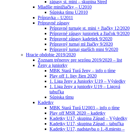
zápasy st. mini – skupina Stred
Mladšie minižiačky – U2010
Súpiska tímu U2010
Prípravka – U2011
Prípravné zápasy
Prípravné turnaje st. mini + žiačky 12/2020
Prípravné zápasy junioriek a žiačok 9/2020
Prípravné zápasy kadetiek 9/2020
Prípravný turnaj ml žiačky 9/2020
Prípravný turnaj starších mini 9/2020
Hracie obdobie 2019/2020
Zoznam trénerov pre sezónu 2019/2020 – list
Ženy a juniorky
MBK Stará Turá ženy – info o tíme
Play off 1. ligy žien 2020
1. Liga ženy a Juniorky U19 – Výsledky
1. Liga ženy a juniorky U19 – Ligová
tabuľka
Súpiska tímu
Kadetky
MBK Stará Turá U2003 – info o tíme
Play off MSR 2020 – kadetky
Kadetky U17, skupina Západ – Výsledky
Kadetky U17, skupina Západ – tabuľka
Kadetky U17, nadstavba o 1.-8.miesto –