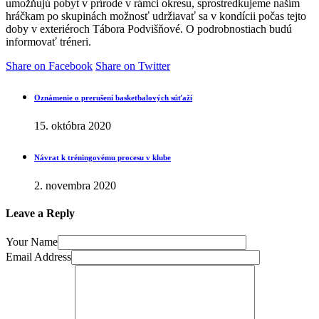
umožňujú pobyt v prírode v rámci okresu, sprostredkujeme naším
hráčkam po skupinách možnosť udržiavať sa v kondícii počas tejto
doby v exteriéroch Tábora Podvišňové. O podrobnostiach budú
informovať tréneri.
Share on Facebook
Share on Twitter
Oznámenie o prerušení basketbalových súťaží
15. októbra 2020
Návrat k tréningovému procesu v klube
2. novembra 2020
Leave a Reply
Your Name
Email Address