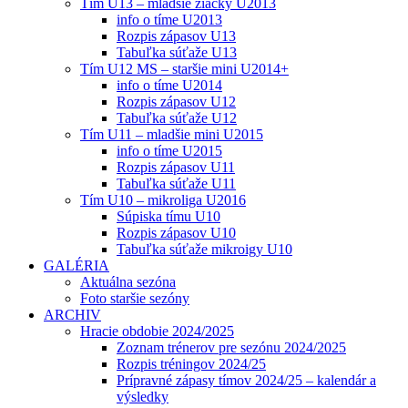
Tím U13 – mladšie žiačky U2013
info o tíme U2013
Rozpis zápasov U13
Tabuľka súťaže U13
Tím U12 MS – staršie mini U2014+
info o tíme U2014
Rozpis zápasov U12
Tabuľka súťaže U12
Tím U11 – mladšie mini U2015
info o tíme U2015
Rozpis zápasov U11
Tabuľka súťaže U11
Tím U10 – mikroliga U2016
Súpiska tímu U10
Rozpis zápasov U10
Tabuľka súťaže mikroigy U10
GALÉRIA
Aktuálna sezóna
Foto staršie sezóny
ARCHIV
Hracie obdobie 2024/2025
Zoznam trénerov pre sezónu 2024/2025
Rozpis tréningov 2024/25
Prípravné zápasy tímov 2024/25 – kalendár a
výsledky