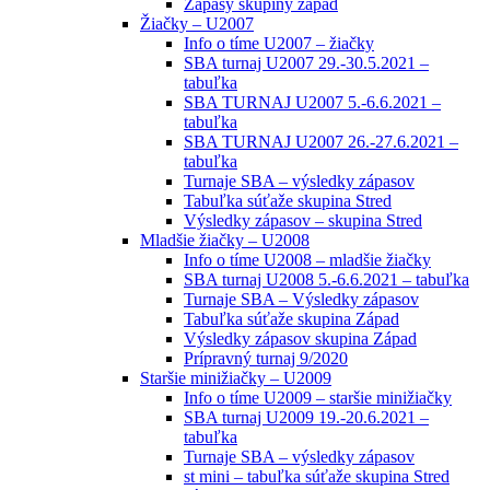
Zápasy skupiny západ
Žiačky – U2007
Info o tíme U2007 – žiačky
SBA turnaj U2007 29.-30.5.2021 –
tabuľka
SBA TURNAJ U2007 5.-6.6.2021 –
tabuľka
SBA TURNAJ U2007 26.-27.6.2021 –
tabuľka
Turnaje SBA – výsledky zápasov
Tabuľka súťaže skupina Stred
Výsledky zápasov – skupina Stred
Mladšie žiačky – U2008
Info o tíme U2008 – mladšie žiačky
SBA turnaj U2008 5.-6.6.2021 – tabuľka
Turnaje SBA – Výsledky zápasov
Tabuľka súťaže skupina Západ
Výsledky zápasov skupina Západ
Prípravný turnaj 9/2020
Staršie minižiačky – U2009
Info o tíme U2009 – staršie minižiačky
SBA turnaj U2009 19.-20.6.2021 –
tabuľka
Turnaje SBA – výsledky zápasov
st mini – tabuľka súťaže skupina Stred