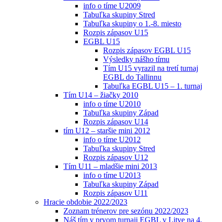
info o tíme U2009
Tabuľka skupiny Stred
Tabuľka skupiny o 1.-8. miesto
Rozpis zápasov U15
EGBL U15
Rozpis zápasov EGBL U15
Výsledky nášho tímu
Tím U15 vyrazil na tretí turnaj
EGBL do Tallinnu
Tabuľka EGBL U15 – 1. turnaj
Tím U14 – žiačky 2010
info o tíme U2010
Tabuľka skupiny Západ
Rozpis zápasov U14
tím U12 – staršie mini 2012
info o tíme U2012
Tabuľka skupiny Stred
Rozpis zápasov U12
Tím U11 – mladšie mini 2013
info o tíme U2013
Tabuľka skupiny Západ
Rozpis zápasov U11
Hracie obdobie 2022/2023
Zoznam trénerov pre sezónu 2022/2023
Náš tím v prvom turnaji EGBL v Litve na 4.