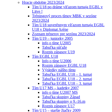
Hracie obdobie 2023/2024
Tím U18 po dráme víťazom turnaja EGBL v
Litve !
Tréningový proces tímov MBK v sezóne
2023/2024
Tím U18 suverénnym víťazom turnaja EGBL
U18 v Diplomat Aréne
Zoznam trénerov pre sezónu 2023/2024
Tím U19 – juniorky 2005
info o tíme U2005
Tabuľka súťaže
Rozpis zápasov U19
Tím EGBL U18
Info o tíme U2006
Rozpis zápasov EGBL U18
Výsledky nášho tímu
Tabuľka EGBL U18 – 1. turnaj
Tabuľka EGBL U18 – 2. turnaj
Tabuľka EGBL U18 – 3. turnaj
Tím U17 MS – kadetky 2007
info o tíme U2007 MS
Tabuľka skupiny Západ
Tabuľka skupiny o 9.-16.m
Rozpis zápasov U17
Tím U15 – staršie žiačky 2009