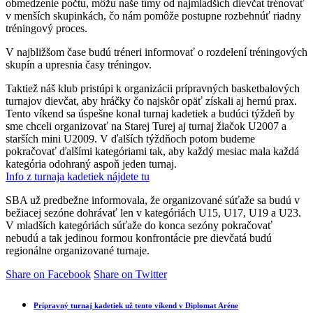
obmedzenie počtu, môžu naše tímy od najmladších dievčat trénovať
v menších skupinkách, čo nám pomôže postupne rozbehnúť riadny
tréningový proces.
V najbližšom čase budú tréneri informovať o rozdelení tréningových
skupín a upresnia časy tréningov.
Taktiež náš klub pristúpi k organizácii prípravných basketbalových
turnajov dievčat, aby hráčky čo najskôr opäť získali aj hernú prax.
Tento víkend sa úspešne konal turnaj kadetiek a budúci týždeň by
sme chceli organizovať na Starej Turej aj turnaj žiačok U2007 a
starších mini U2009. V ďalších týždňoch potom budeme
pokračovať ďalšími kategóriami tak, aby každý mesiac mala každá
kategória odohraný aspoň jeden turnaj.
Info z turnaja kadetiek nájdete tu
SBA už predbežne informovala, že organizované súťaže sa budú v
bežiacej sezóne dohrávať len v kategóriách U15, U17, U19 a U23.
V mladších kategóriách súťaže do konca sezóny pokračovať
nebudú a tak jedinou formou konfrontácie pre dievčatá budú
regionálne organizované turnaje.
Share on Facebook
Share on Twitter
Prípravný turnaj kadetiek už tento víkend v Diplomat Aréne