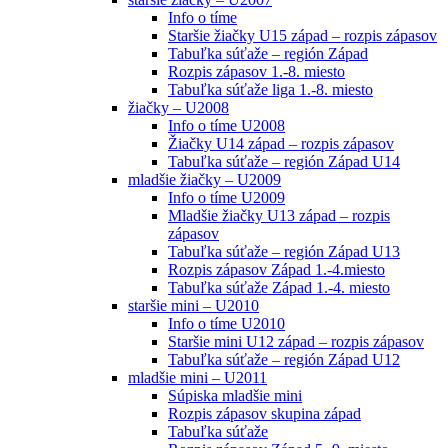
Info o tíme
Staršie žiačky U15 západ – rozpis zápasov
Tabuľka súťaže – región Západ
Rozpis zápasov 1.-8. miesto
Tabuľka súťaže liga 1.-8. miesto
žiačky – U2008
Info o tíme U2008
Žiačky U14 západ – rozpis zápasov
Tabuľka súťaže – región Západ U14
mladšie žiačky – U2009
Info o tíme U2009
Mladšie žiačky U13 západ – rozpis
zápasov
Tabuľka súťaže – región Západ U13
Rozpis zápasov Západ 1.-4.miesto
Tabuľka súťaže Západ 1.-4. miesto
staršie mini – U2010
Info o tíme U2010
Staršie mini U12 západ – rozpis zápasov
Tabuľka súťaže – región Západ U12
mladšie mini – U2011
Súpiska mladšie mini
Rozpis zápasov skupina západ
Tabuľka súťaže