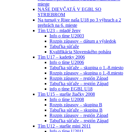
mieste
NAŠE DIEVČATÁ V EGBL SO
STRIEBROM
Na turnaji v Rige naša U18 po 3 výhrach a 2
prehrách na 6. mieste
Tím U23 – mladé ženy
Info o tíme U2003
Rozpis zápasov – dátum a výsledok
Tabuľka súťaže
Kvalifikácia Slovenského pohára
Tím U17 – kadetky 2006
Info o tíme U2006
Tabuľka súťaže – skupina o 1.-8.miesto
Rozpis zápasov – skupina o 1.-8.miesto
Rozpis zápasov – región Západ
Tabuľka súťaže – región Západ
info o tíme EGBL U18
Tím U15 – staršie žiačky 2008
Info o tíme U2008
Rozpis zápasov – skupina B
Tabuľka súťaže – skupina B
Rozpis zápasov – región Západ
Tabuľka súťaže – región Západ
Tím U12 – staršie mini 2011
Info o tíme U2011