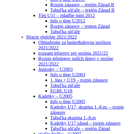
Rozpis zápasov – región Západ B
Tabuľka súťaže – región Západ B
Tím U11 – mladšie mini 2012
Info o tíme U2012
Rozpis zápasov – region Západ
Tabuľka súťaže
Hracie obdobie 2021/2022
Ohliadnutie za basketbalovou sezónou
2021/2022
zoznam trénerov pre sezónu 2021/22
Rozpis tréningov naších tímov v sezóne
2021/2022
Juniorky – U2003
Info o tíme U2003
1. liga + U19 – rozpis zápasov
Tabuľka súťaže
EGBL U18
Kadetky – U2005
Info o tíme U2005
Kadetky U17, skupina 1.-8.m. – rozpis
zápasov
Tabuľka skupina 1.-8.m
Kadetky U17 západ – rozpis zápasov
Tabuľka súťaže – región Západ
staršie žiačky – U2007