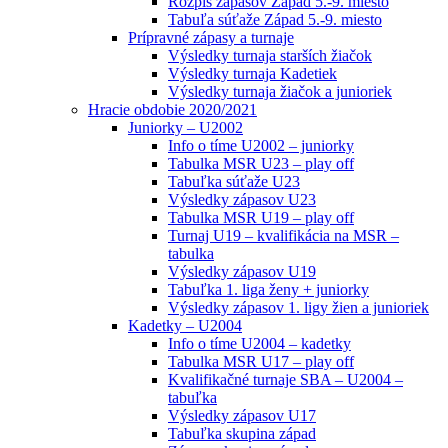
Rozpis zápasov Západ 5.-9. miesto
Tabuľa súťaže Západ 5.-9. miesto
Prípravné zápasy a turnaje
Výsledky turnaja starších žiačok
Výsledky turnaja Kadetiek
Výsledky turnaja žiačok a junioriek
Hracie obdobie 2020/2021
Juniorky – U2002
Info o tíme U2002 – juniorky
Tabulka MSR U23 – play off
Tabuľka súťaže U23
Výsledky zápasov U23
Tabulka MSR U19 – play off
Turnaj U19 – kvalifikácia na MSR –
tabulka
Výsledky zápasov U19
Tabuľka 1. liga ženy + juniorky
Výsledky zápasov 1. ligy žien a junioriek
Kadetky – U2004
Info o tíme U2004 – kadetky
Tabulka MSR U17 – play off
Kvalifikačné turnaje SBA – U2004 –
tabuľka
Výsledky zápasov U17
Tabuľka skupina západ