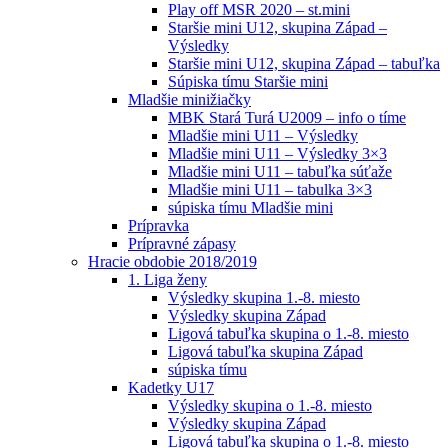
Play off MSR 2020 – st.mini
Staršie mini U12, skupina Západ –
Výsledky
Staršie mini U12, skupina Západ – tabuľka
Súpiska tímu Staršie mini
Mladšie minižiačky
MBK Stará Turá U2009 – info o tíme
Mladšie mini U11 – Výsledky
Mladšie mini U11 – Výsledky 3×3
Mladšie mini U11 – tabuľka súťaže
Mladšie mini U11 – tabulka 3×3
súpiska tímu Mladšie mini
Prípravka
Prípravné zápasy
Hracie obdobie 2018/2019
1. Liga ženy
Výsledky skupina 1.-8. miesto
Výsledky skupina Západ
Ligová tabuľka skupina o 1.-8. miesto
Ligová tabuľka skupina Západ
súpiska tímu
Kadetky U17
Výsledky skupina o 1.-8. miesto
Výsledky skupina Západ
Ligová tabuľka skupina o 1.-8. miesto