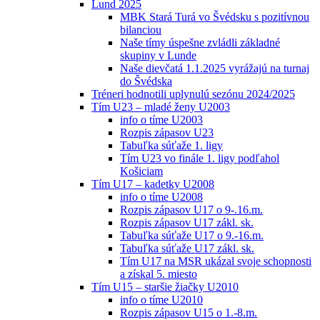
Lund 2025
MBK Stará Turá vo Švédsku s pozitívnou
bilanciou
Naše tímy úspešne zvládli základné
skupiny v Lunde
Naše dievčatá 1.1.2025 vyrážajú na turnaj
do Švédska
Tréneri hodnotili uplynulú sezónu 2024/2025
Tím U23 – mladé ženy U2003
info o tíme U2003
Rozpis zápasov U23
Tabuľka súťaže 1. ligy
Tím U23 vo finále 1. ligy podľahol
Košiciam
Tím U17 – kadetky U2008
info o tíme U2008
Rozpis zápasov U17 o 9-.16.m.
Rozpis zápasov U17 zákl. sk.
Tabuľka súťaže U17 o 9.-16.m.
Tabuľka súťaže U17 zákl. sk.
Tím U17 na MSR ukázal svoje schopnosti
a získal 5. miesto
Tím U15 – staršie žiačky U2010
info o tíme U2010
Rozpis zápasov U15 o 1.-8.m.