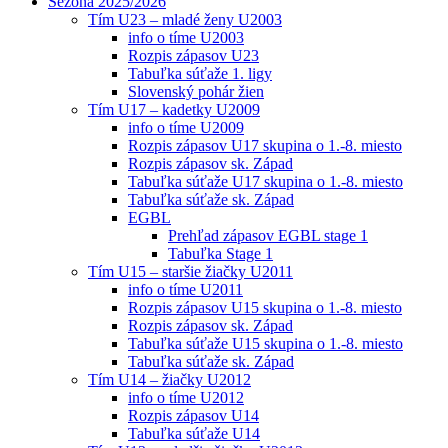
Sezóna 2025/2026
Tím U23 – mladé ženy U2003
info o tíme U2003
Rozpis zápasov U23
Tabuľka súťaže 1. ligy
Slovenský pohár žien
Tím U17 – kadetky U2009
info o tíme U2009
Rozpis zápasov U17 skupina o 1.-8. miesto
Rozpis zápasov sk. Západ
Tabuľka súťaže U17 skupina o 1.-8. miesto
Tabuľka súťaže sk. Západ
EGBL
Prehľad zápasov EGBL stage 1
Tabuľka Stage 1
Tím U15 – staršie žiačky U2011
info o tíme U2011
Rozpis zápasov U15 skupina o 1.-8. miesto
Rozpis zápasov sk. Západ
Tabuľka súťaže U15 skupina o 1.-8. miesto
Tabuľka súťaže sk. Západ
Tím U14 – žiačky U2012
info o tíme U2012
Rozpis zápasov U14
Tabuľka súťaže U14