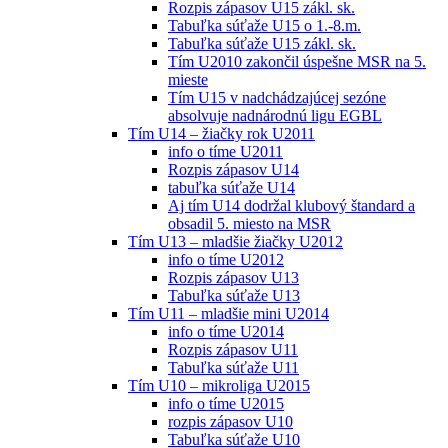
Rozpis zápasov U15 zákl. sk.
Tabuľka súťaže U15 o 1.-8.m.
Tabuľka súťaže U15 zákl. sk.
Tím U2010 zakončil úspešne MSR na 5.
mieste
Tím U15 v nadchádzajúcej sezóne
absolvuje nadnárodnú ligu EGBL
Tím U14 – žiačky rok U2011
info o tíme U2011
Rozpis zápasov U14
tabuľka súťaže U14
Aj tím U14 dodržal klubový štandard a
obsadil 5. miesto na MSR
Tím U13 – mladšie žiačky U2012
info o tíme U2012
Rozpis zápasov U13
Tabuľka súťaže U13
Tím U11 – mladšie mini U2014
info o tíme U2014
Rozpis zápasov U11
Tabuľka súťaže U11
Tím U10 – mikroliga U2015
info o tíme U2015
rozpis zápasov U10
Tabuľka súťaže U10