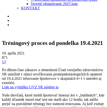
Verejné obstarávanie 2025 hala
KONTAKT
Tréningový proces od pondelka 19.4.2021
19. apríla 2021
871
13
Po dlhom čase zákazov a obmedzení Úrad verejného zdravotníctva
SR umožnil v rámci uvoľňovania protiepidemiologických opatrení
od 19.4.2021 trénovanie športovcov v skupinách 6+1 v interiéri aj
exteriéri.
Link na vyhlášku UVZ SR nájdete tu
Naše dievčatá, ktoré mohli športovať doteraz len v „bublinách“, kde
každý účastník musel mať test nie starší ako 12 hodín, tak môžu
prejsť na pravidelné tréningy bez nutnosti testovania. Aj keď exituje