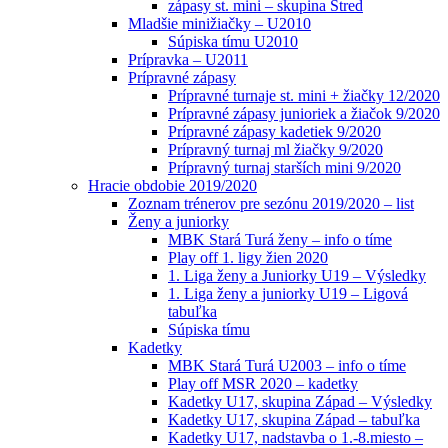
zápasy st. mini – skupina Stred
Mladšie minižiačky – U2010
Súpiska tímu U2010
Prípravka – U2011
Prípravné zápasy
Prípravné turnaje st. mini + žiačky 12/2020
Prípravné zápasy junioriek a žiačok 9/2020
Prípravné zápasy kadetiek 9/2020
Prípravný turnaj ml žiačky 9/2020
Prípravný turnaj starších mini 9/2020
Hracie obdobie 2019/2020
Zoznam trénerov pre sezónu 2019/2020 – list
Ženy a juniorky
MBK Stará Turá ženy – info o tíme
Play off 1. ligy žien 2020
1. Liga ženy a Juniorky U19 – Výsledky
1. Liga ženy a juniorky U19 – Ligová
tabuľka
Súpiska tímu
Kadetky
MBK Stará Turá U2003 – info o tíme
Play off MSR 2020 – kadetky
Kadetky U17, skupina Západ – Výsledky
Kadetky U17, skupina Západ – tabuľka
Kadetky U17, nadstavba o 1.-8.miesto –