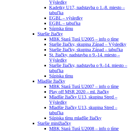
Výsledky
Kadetky U17, nadstavba o 1.-8. miesto –
tabuľka
EGBL – výsledky
EGBL – tabuľka
Súpiska tímu
Staršie žiačky
MBK Stará Turá U2005 – info o tíme
Staršie žiačky, skupina Západ – Výsledky
Staršie žiačky, skupina Západ – tabuľka
St. žiačky, nadstavba o 9.-14. miesto –
Výsledky
Staršie žiačky, nadstavba o 9.-14. miesto –
tabuľka
Súpiska tímu
Mladšie žiačky
MBK Stará Turá U2007 – info o tíme
Play off MSR 2020 – ml. žiačky
Mladšie žiačky U13, skupina Stred –
Výsledky
Mladšie žiačky U13, skupina Stred –
tabuľka
Súpiska tímu mladšie žiačky
Staršie minižiačky
MBK Stará Turá U2008 – info o tíme