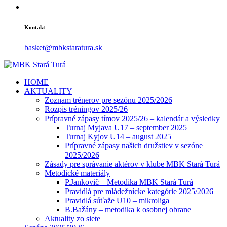
Kontakt
basket@mbkstaratura.sk
HOME
AKTUALITY
Zoznam trénerov pre sezónu 2025/2026
Rozpis tréningov 2025/26
Prípravné zápasy tímov 2025/26 – kalendár a výsledky
Turnaj Myjava U17 – september 2025
Turnaj Kyjov U14 – august 2025
Prípravné zápasy našich družstiev v sezóne
2025/2026
Zásady pre správanie aktérov v klube MBK Stará Turá
Metodické materiály
P.Jankovič – Metodika MBK Stará Turá
Pravidlá pre mládežnícke kategórie 2025/2026
Pravidlá súťaže U10 – mikroliga
B.Bažány – metodika k osobnej obrane
Aktuality zo siete