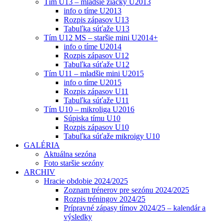
Tím U13 – mladšie žiačky U2013
info o tíme U2013
Rozpis zápasov U13
Tabuľka súťaže U13
Tím U12 MS – staršie mini U2014+
info o tíme U2014
Rozpis zápasov U12
Tabuľka súťaže U12
Tím U11 – mladšie mini U2015
info o tíme U2015
Rozpis zápasov U11
Tabuľka súťaže U11
Tím U10 – mikroliga U2016
Súpiska tímu U10
Rozpis zápasov U10
Tabuľka súťaže mikroigy U10
GALÉRIA
Aktuálna sezóna
Foto staršie sezóny
ARCHIV
Hracie obdobie 2024/2025
Zoznam trénerov pre sezónu 2024/2025
Rozpis tréningov 2024/25
Prípravné zápasy tímov 2024/25 – kalendár a
výsledky