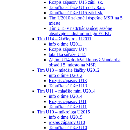
Rozpis zápasov U15 zákl. sk.
Tabuľka súťaže U15 o 1.-8.m.
Tabuľka súťaže U15 zákl. sk.
Tím U2010 zakončil úspešne MSR na 5.
mieste
Tím U15 v nadchádzajúcej sezóne
absolvuje nadnárodnú ligu EGBL
Tím U14 – žiačky rok U2011
info o tíme U2011
Rozpis zápasov U14
tabuľka súťaže U14
Aj tím U14 dodržal klubový štandard a
obsadil 5. miesto na MSR
Tím U13 – mladšie žiačky U2012
info o tíme U2012
Rozpis zápasov U13
Tabuľka súťaže U13
Tím U11 – mladšie mini U2014
info o tíme U2014
Rozpis zápasov U11
Tabuľka súťaže U11
Tím U10 – mikroliga U2015
info o tíme U2015
rozpis zápasov U10
Tabuľka súťaže U10