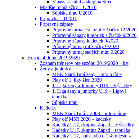
zápasy st. mini – skupina Stred
Mladšie minižiačky – U2010
Súpiska tímu U2010
Prípravka – U2011
Prípravné zápasy
Prípravné turnaje st. mini + žiačky 12/2020
Prípravné zápasy junioriek a žiačok 9/2020
Prípravné zápasy kadetiek 9/2020
Prípravný turnaj ml žiačky 9/2020
Prípravný turnaj starších mini 9/2020
Hracie obdobie 2019/2020
Zoznam trénerov pre sezónu 2019/2020 – list
Ženy a juniorky
MBK Stará Turá ženy – info o tíme
Play off 1. ligy žien 2020
1. Liga ženy a Juniorky U19 – Výsledky
1. Liga ženy a juniorky U19 – Ligová
tabuľka
Súpiska tímu
Kadetky
MBK Stará Turá U2003 – info o tíme
Play off MSR 2020 – kadetky
Kadetky U17, skupina Západ – Výsledky
Kadetky U17, skupina Západ – tabuľka
Kadetky U17, nadstavba o 1.-8.miesto –