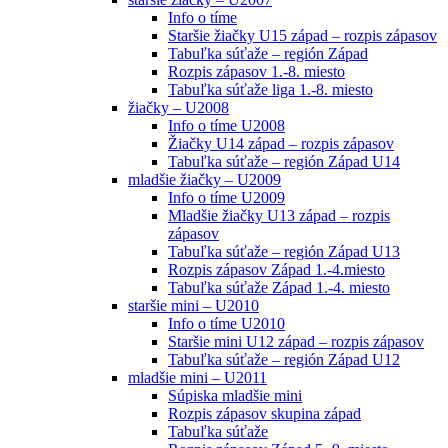
Info o tíme
Staršie žiačky U15 západ – rozpis zápasov
Tabuľka súťaže – región Západ
Rozpis zápasov 1.-8. miesto
Tabuľka súťaže liga 1.-8. miesto
žiačky – U2008
Info o tíme U2008
Žiačky U14 západ – rozpis zápasov
Tabuľka súťaže – región Západ U14
mladšie žiačky – U2009
Info o tíme U2009
Mladšie žiačky U13 západ – rozpis
zápasov
Tabuľka súťaže – región Západ U13
Rozpis zápasov Západ 1.-4.miesto
Tabuľka súťaže Západ 1.-4. miesto
staršie mini – U2010
Info o tíme U2010
Staršie mini U12 západ – rozpis zápasov
Tabuľka súťaže – región Západ U12
mladšie mini – U2011
Súpiska mladšie mini
Rozpis zápasov skupina západ
Tabuľka súťaže