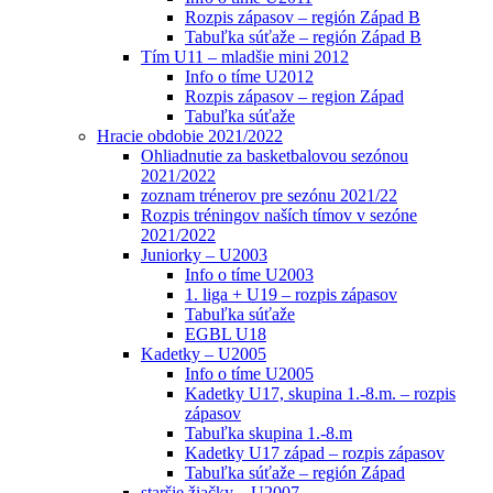
Rozpis zápasov – región Západ B
Tabuľka súťaže – región Západ B
Tím U11 – mladšie mini 2012
Info o tíme U2012
Rozpis zápasov – region Západ
Tabuľka súťaže
Hracie obdobie 2021/2022
Ohliadnutie za basketbalovou sezónou
2021/2022
zoznam trénerov pre sezónu 2021/22
Rozpis tréningov naších tímov v sezóne
2021/2022
Juniorky – U2003
Info o tíme U2003
1. liga + U19 – rozpis zápasov
Tabuľka súťaže
EGBL U18
Kadetky – U2005
Info o tíme U2005
Kadetky U17, skupina 1.-8.m. – rozpis
zápasov
Tabuľka skupina 1.-8.m
Kadetky U17 západ – rozpis zápasov
Tabuľka súťaže – región Západ
staršie žiačky – U2007