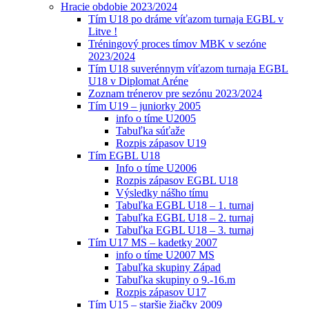
Hracie obdobie 2023/2024
Tím U18 po dráme víťazom turnaja EGBL v
Litve !
Tréningový proces tímov MBK v sezóne
2023/2024
Tím U18 suverénnym víťazom turnaja EGBL
U18 v Diplomat Aréne
Zoznam trénerov pre sezónu 2023/2024
Tím U19 – juniorky 2005
info o tíme U2005
Tabuľka súťaže
Rozpis zápasov U19
Tím EGBL U18
Info o tíme U2006
Rozpis zápasov EGBL U18
Výsledky nášho tímu
Tabuľka EGBL U18 – 1. turnaj
Tabuľka EGBL U18 – 2. turnaj
Tabuľka EGBL U18 – 3. turnaj
Tím U17 MS – kadetky 2007
info o tíme U2007 MS
Tabuľka skupiny Západ
Tabuľka skupiny o 9.-16.m
Rozpis zápasov U17
Tím U15 – staršie žiačky 2009