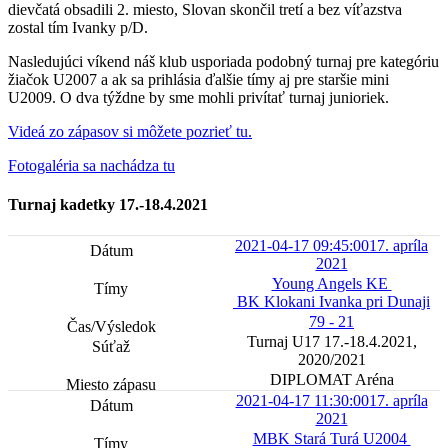
dievčatá obsadili 2. miesto, Slovan skončil tretí a bez víťazstva
zostal tím Ivanky p/D.
Nasledujúci víkend náš klub usporiada podobný turnaj pre kategóriu
žiačok U2007 a ak sa prihlásia ďalšie tímy aj pre staršie mini
U2009. O dva týždne by sme mohli privítať turnaj junioriek.
Videá zo zápasov si môžete pozrieť tu.
Fotogaléria sa nachádza tu
Turnaj kadetky 17.-18.4.2021
2021-04-17 09:45:00
17. apríla
2021
Young Angels KE
BK Klokani Ivanka pri Dunaji
79 - 21
Turnaj U17 17.-18.4.2021,
2020/2021
DIPLOMAT Aréna
2021-04-17 11:30:00
17. apríla
2021
MBK Stará Turá U2004