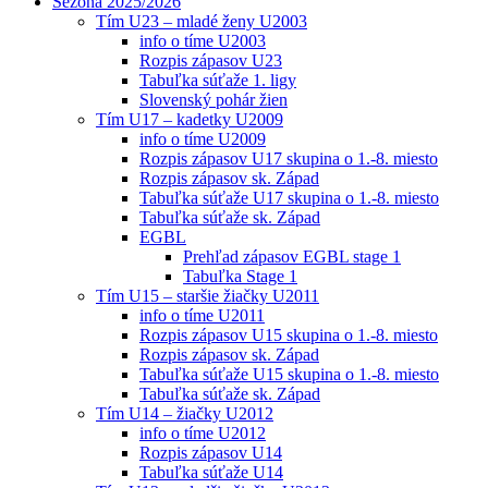
Sezóna 2025/2026
Tím U23 – mladé ženy U2003
info o tíme U2003
Rozpis zápasov U23
Tabuľka súťaže 1. ligy
Slovenský pohár žien
Tím U17 – kadetky U2009
info o tíme U2009
Rozpis zápasov U17 skupina o 1.-8. miesto
Rozpis zápasov sk. Západ
Tabuľka súťaže U17 skupina o 1.-8. miesto
Tabuľka súťaže sk. Západ
EGBL
Prehľad zápasov EGBL stage 1
Tabuľka Stage 1
Tím U15 – staršie žiačky U2011
info o tíme U2011
Rozpis zápasov U15 skupina o 1.-8. miesto
Rozpis zápasov sk. Západ
Tabuľka súťaže U15 skupina o 1.-8. miesto
Tabuľka súťaže sk. Západ
Tím U14 – žiačky U2012
info o tíme U2012
Rozpis zápasov U14
Tabuľka súťaže U14