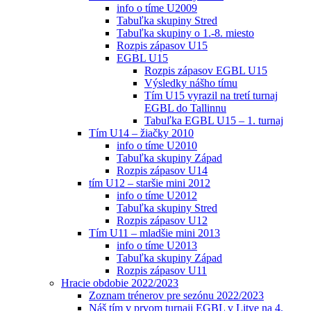
info o tíme U2009
Tabuľka skupiny Stred
Tabuľka skupiny o 1.-8. miesto
Rozpis zápasov U15
EGBL U15
Rozpis zápasov EGBL U15
Výsledky nášho tímu
Tím U15 vyrazil na tretí turnaj
EGBL do Tallinnu
Tabuľka EGBL U15 – 1. turnaj
Tím U14 – žiačky 2010
info o tíme U2010
Tabuľka skupiny Západ
Rozpis zápasov U14
tím U12 – staršie mini 2012
info o tíme U2012
Tabuľka skupiny Stred
Rozpis zápasov U12
Tím U11 – mladšie mini 2013
info o tíme U2013
Tabuľka skupiny Západ
Rozpis zápasov U11
Hracie obdobie 2022/2023
Zoznam trénerov pre sezónu 2022/2023
Náš tím v prvom turnaji EGBL v Litve na 4.