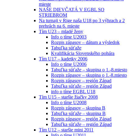
mieste
NAŠE DIEVČATÁ V EGBL SO
STRIEBROM
Na turnaji v Rige naša U18 po 3 výhrach a 2
prehrách na 6. mieste
Tím U23 – mladé ženy
Info o tíme U2003
Rozpis zápasov – dátum a výsledok
Tabuľka súťaže
Kvalifikácia Slovenského pohára
Tím U17 – kadetky 2006
Info o tíme U2006
Tabuľka súťaže – skupina o 1.-8.miesto
Rozpis zápasov – skupina o 1.-8.miesto
Rozpis zápasov – región Západ
Tabuľka súťaže – región Západ
info o tíme EGBL U18
Tím U15 – staršie žiačky 2008
Info o tíme U2008
Rozpis zápasov – skupina B
Tabuľka súťaže – skupina B
Rozpis zápasov – región Západ
Tabuľka súťaže – región Západ
Tím U12 – staršie mini 2011
Info o tíme U2011