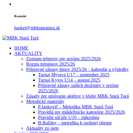
Kontakt
basket@mbkstaratura.sk
HOME
AKTUALITY
Zoznam trénerov pre sezónu 2025/2026
Rozpis tréningov 2025/26
Prípravné zápasy tímov 2025/26 – kalendár a výsledky
Turnaj Myjava U17 – september 2025
Turnaj Kyjov U14 – august 2025
Prípravné zápasy našich družstiev v sezóne
2025/2026
Zásady pre správanie aktérov v klube MBK Stará Turá
Metodické materiály
P.Jankovič – Metodika MBK Stará Turá
Pravidlá pre mládežnícke kategórie 2025/2026
Pravidlá súťaže U10 – mikroliga
B.Bažány – metodika k osobnej obrane
Aktuality zo siete