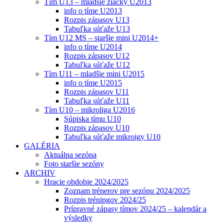
Tím U13 – mladšie žiačky U2013
info o tíme U2013
Rozpis zápasov U13
Tabuľka súťaže U13
Tím U12 MS – staršie mini U2014+
info o tíme U2014
Rozpis zápasov U12
Tabuľka súťaže U12
Tím U11 – mladšie mini U2015
info o tíme U2015
Rozpis zápasov U11
Tabuľka súťaže U11
Tím U10 – mikroliga U2016
Súpiska tímu U10
Rozpis zápasov U10
Tabuľka súťaže mikroigy U10
GALÉRIA
Aktuálna sezóna
Foto staršie sezóny
ARCHIV
Hracie obdobie 2024/2025
Zoznam trénerov pre sezónu 2024/2025
Rozpis tréningov 2024/25
Prípravné zápasy tímov 2024/25 – kalendár a
výsledky