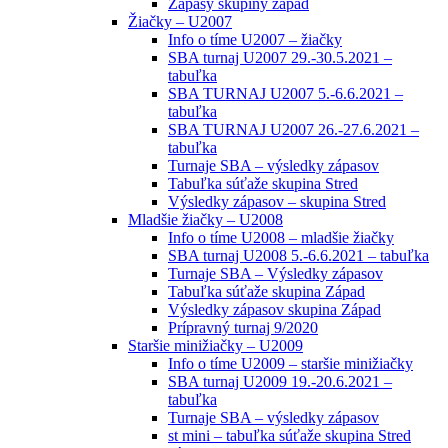
Zápasy skupiny západ
Žiačky – U2007
Info o tíme U2007 – žiačky
SBA turnaj U2007 29.-30.5.2021 –
tabuľka
SBA TURNAJ U2007 5.-6.6.2021 –
tabuľka
SBA TURNAJ U2007 26.-27.6.2021 –
tabuľka
Turnaje SBA – výsledky zápasov
Tabuľka súťaže skupina Stred
Výsledky zápasov – skupina Stred
Mladšie žiačky – U2008
Info o tíme U2008 – mladšie žiačky
SBA turnaj U2008 5.-6.6.2021 – tabuľka
Turnaje SBA – Výsledky zápasov
Tabuľka súťaže skupina Západ
Výsledky zápasov skupina Západ
Prípravný turnaj 9/2020
Staršie minižiačky – U2009
Info o tíme U2009 – staršie minižiačky
SBA turnaj U2009 19.-20.6.2021 –
tabuľka
Turnaje SBA – výsledky zápasov
st mini – tabuľka súťaže skupina Stred