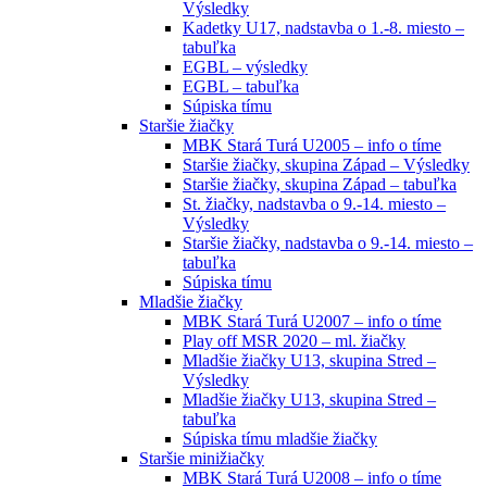
Výsledky
Kadetky U17, nadstavba o 1.-8. miesto –
tabuľka
EGBL – výsledky
EGBL – tabuľka
Súpiska tímu
Staršie žiačky
MBK Stará Turá U2005 – info o tíme
Staršie žiačky, skupina Západ – Výsledky
Staršie žiačky, skupina Západ – tabuľka
St. žiačky, nadstavba o 9.-14. miesto –
Výsledky
Staršie žiačky, nadstavba o 9.-14. miesto –
tabuľka
Súpiska tímu
Mladšie žiačky
MBK Stará Turá U2007 – info o tíme
Play off MSR 2020 – ml. žiačky
Mladšie žiačky U13, skupina Stred –
Výsledky
Mladšie žiačky U13, skupina Stred –
tabuľka
Súpiska tímu mladšie žiačky
Staršie minižiačky
MBK Stará Turá U2008 – info o tíme