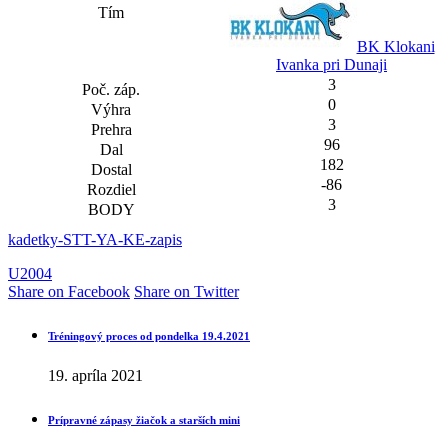
BK Klokani
Ivanka pri Dunaji
3
0
3
96
182
-86
3
kadetky-STT-YA-KE-zapis
U2004
Share on Facebook
Share on Twitter
Tréningový proces od pondelka 19.4.2021
19. apríla 2021
Prípravné zápasy žiačok a starších mini