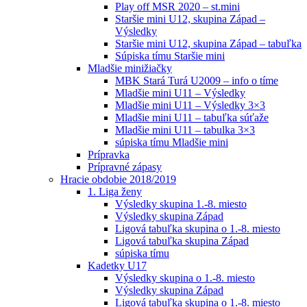
Play off MSR 2020 – st.mini
Staršie mini U12, skupina Západ –
Výsledky
Staršie mini U12, skupina Západ – tabuľka
Súpiska tímu Staršie mini
Mladšie minižiačky
MBK Stará Turá U2009 – info o tíme
Mladšie mini U11 – Výsledky
Mladšie mini U11 – Výsledky 3×3
Mladšie mini U11 – tabuľka súťaže
Mladšie mini U11 – tabulka 3×3
súpiska tímu Mladšie mini
Prípravka
Prípravné zápasy
Hracie obdobie 2018/2019
1. Liga ženy
Výsledky skupina 1.-8. miesto
Výsledky skupina Západ
Ligová tabuľka skupina o 1.-8. miesto
Ligová tabuľka skupina Západ
súpiska tímu
Kadetky U17
Výsledky skupina o 1.-8. miesto
Výsledky skupina Západ
Ligová tabuľka skupina o 1.-8. miesto