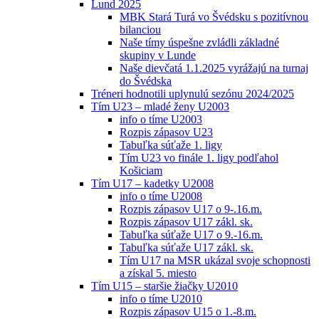
Lund 2025
MBK Stará Turá vo Švédsku s pozitívnou
bilanciou
Naše tímy úspešne zvládli základné
skupiny v Lunde
Naše dievčatá 1.1.2025 vyrážajú na turnaj
do Švédska
Tréneri hodnotili uplynulú sezónu 2024/2025
Tím U23 – mladé ženy U2003
info o tíme U2003
Rozpis zápasov U23
Tabuľka súťaže 1. ligy
Tím U23 vo finále 1. ligy podľahol
Košiciam
Tím U17 – kadetky U2008
info o tíme U2008
Rozpis zápasov U17 o 9-.16.m.
Rozpis zápasov U17 zákl. sk.
Tabuľka súťaže U17 o 9.-16.m.
Tabuľka súťaže U17 zákl. sk.
Tím U17 na MSR ukázal svoje schopnosti
a získal 5. miesto
Tím U15 – staršie žiačky U2010
info o tíme U2010
Rozpis zápasov U15 o 1.-8.m.