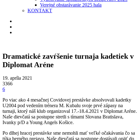
Verejné obstarávanie 2025 hala
KONTAKT
Dramatické zavŕšenie turnaja kadetiek v
Diplomat Aréne
19. apríla 2021
3366
6
Po viac ako 4 mesačnej Covidovej prestávke absolvovali kadetky
U2004 pod vedením trénera M. Kubalu svoje prvé zápasy na
turnaji, ktorý náš klub organizoval 17.-18.4.2021 v Diplomat Aréne.
Naše dievčatá sa postupne stretli s tímami Slovana Bratislava,
Ivanky p/D a Young Angels Košice.
Po dlhej hracej prestávke sme nemohli mať veľké očakávania čo sa
týka herného prejavu. Naše dievčatá sa postupne dostávali opäť do