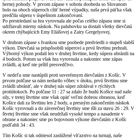
hernej pohody. V prvom zápase v sobotu doobeda so Slovanom
bolo na oboch súperoch cítiť herné výpadky, naša prvá päťka však
predčila súpera v úspešnom zakončovaní.
Po prestriedaní sa hra vyrovnala ale počas celého zápasu sme si
udržiavali mierny náskok. Na palubovku sa dostali všetky dievčatá
okrem chýbajúcich Emy Eliášovej a Zairy Gergelyovej.
V druhom zápase s Ivankou sme poobede predviedli o stupeň slabší
výkon. Dievčatá sa prispôsobili súperovi a prvú štvrtinu prehrali.
Výborný výkon podali len v druhej štvrtine, kedy súpera ubránili na
4 bodoch. Potom sa však hra vyrovnala a nakoniec sme zápas
zvládli, aj keď nie príliš presvedčivo.
V nedeľu sme nastúpili proti suverénnym dievčatám z Košíc. V
prvom polčase sa nám nedarilo vôbec v útoku, prvú štvrtinu sme
zvládli ubrániť, ale v druhej nás súper zdolával v rýchlych
protiútokoch. Po polčase 11 : 27 sa zdalo že budú Košice nad naše
sily, v tretej štvrtine sme však opäť veľmi dobrou obranou, keď
Košice dali za štvrtinu len 2 body, a presným zakončením náskok
Košíc vyrovnali a do záverečnej štvrtiny sme išli za stavu 26 : 29. V
štvrtej štvrtine sme však neudržali vysoké tempo a nasadenie v
obrane a nakoniec sme po bojovnom výkone dievčatám z Košíc
podľahli 34 : 43.
Tím Košíc si tak odniesol zaslúžené víťazstvo na turnaji, naše