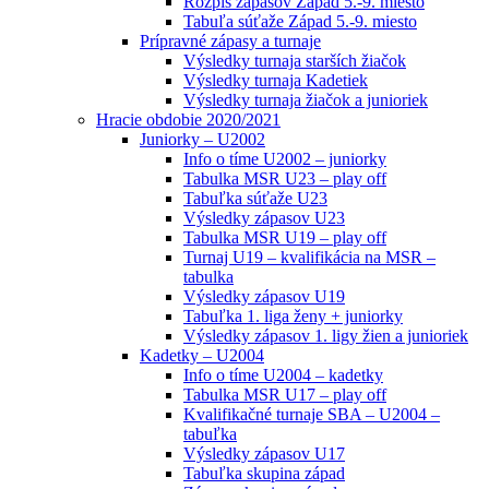
Rozpis zápasov Západ 5.-9. miesto
Tabuľa súťaže Západ 5.-9. miesto
Prípravné zápasy a turnaje
Výsledky turnaja starších žiačok
Výsledky turnaja Kadetiek
Výsledky turnaja žiačok a junioriek
Hracie obdobie 2020/2021
Juniorky – U2002
Info o tíme U2002 – juniorky
Tabulka MSR U23 – play off
Tabuľka súťaže U23
Výsledky zápasov U23
Tabulka MSR U19 – play off
Turnaj U19 – kvalifikácia na MSR –
tabulka
Výsledky zápasov U19
Tabuľka 1. liga ženy + juniorky
Výsledky zápasov 1. ligy žien a junioriek
Kadetky – U2004
Info o tíme U2004 – kadetky
Tabulka MSR U17 – play off
Kvalifikačné turnaje SBA – U2004 –
tabuľka
Výsledky zápasov U17
Tabuľka skupina západ